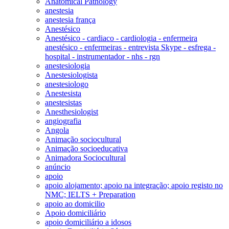
Anatomical Pathology
anestesia
anestesia frança
Anestésico
Anestésico - cardiaco - cardiologia - enfermeira
anestésico - enfermeiras - entrevista Skype - esfrega -
hospital - instrumentador - nhs - rgn
anestesiologia
Anestesiologista
anestesiologo
Anestesista
anestesistas
Anesthesiologist
angiografia
Angola
Animação sociocultural
Animação socioeducativa
Animadora Sociocultural
anúncio
apoio
apoio alojamento; apoio na integração; apoio registo no
NMC; IELTS + Preparation
apoio ao domicilio
Apoio domiciliário
apoio domiciliário a idosos