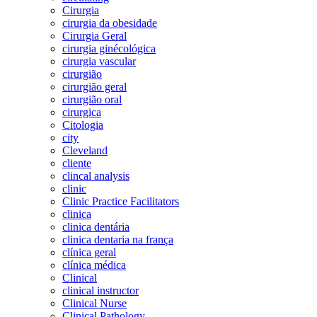
Cirurgia
cirurgia da obesidade
Cirurgia Geral
cirurgia ginécológica
cirurgia vascular
cirurgião
cirurgião geral
cirurgião oral
cirurgica
Citologia
city
Cleveland
cliente
clincal analysis
clinic
Clinic Practice Facilitators
clinica
clinica dentária
clinica dentaria na frança
clínica geral
clínica médica
Clinical
clinical instructor
Clinical Nurse
Clinical Pathology