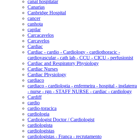
canal hospitalar
Canarias
Canbridge Hospital
cancer
canhota
capilar
Carcacavelos
Carcavelos
Cardiac
Cardiac - cardio - Cardiology - cardiothoracic -
cardiovascular - cath lab - CCU - CICU - perfusionist
Cardiac and Respiratory Physiology
Cardiac Nurses
Cardiac Physiology
cardiaco
cardiaco - cardiologia - enfermeira - hospital - inglaterra
- nurse - rgn - STAFF NURSE - cardiac - cardiology
Cardiff
cardio
cardio-toracica
cardiologia
Cardiologist Doctor / Cardiologist
cardiologista
cardiologistas
cardiologistas - França - recrutamento