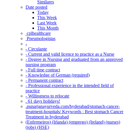
Similares
Date posted
Today
This Week
Last Week
This Month
‎ cplhealthcare‬
Pneumologistas
-
- Circulante
- Current and valid licence to practice as a Nurse
- Degree in Nursing and graduated from an approved
nursing program
- Full time contract
- Knowledge of German (required)
- Permanent contract
- Professional experience in the intended field of
practice
- Willingness to relocate
. 61 days holidays!
.punarjanayurveda.com/hyderabad/stomach-cancer-
treatment-hospitals/ Keywords : Best stomach Cancer
Treatment in hyderabad
(Enfermeiros) (Irlanda) (emprego) (Ireland) (nurses)
(jobs) (HSE)