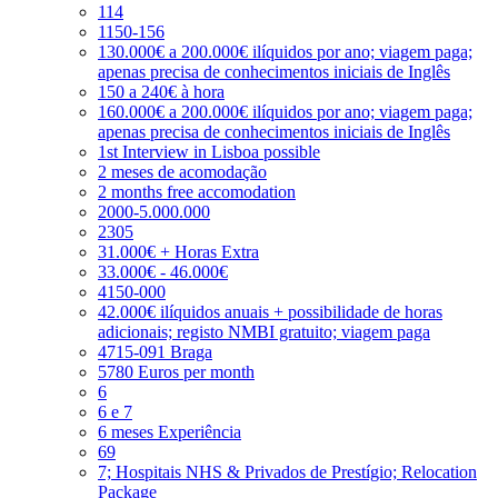
114
1150-156
130.000€ a 200.000€ ilíquidos por ano; viagem paga;
apenas precisa de conhecimentos iniciais de Inglês
150 a 240€ à hora
160.000€ a 200.000€ ilíquidos por ano; viagem paga;
apenas precisa de conhecimentos iniciais de Inglês
1st Interview in Lisboa possible
2 meses de acomodação
2 months free accomodation
2000-5.000.000
2305
31.000€ + Horas Extra
33.000€ - 46.000€
4150-000
42.000€ ilíquidos anuais + possibilidade de horas
adicionais; registo NMBI gratuito; viagem paga
4715-091 Braga
5780 Euros per month
6
6 e 7
6 meses Experiência
69
7; Hospitais NHS & Privados de Prestígio; Relocation
Package