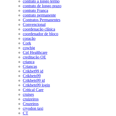
contrato a longo termo
contrato de longo prazo
contrato França
contrato permanente
Contratos Permanentes
Convencional
coordenação clínica
coordenador de bloco
coração
Cork
cowhig
Cpl Healthcare
creditação OE
criança
Crianças
Crikbet99 id
Crikbets99
Crikbets99 id
Crikbets99 login
Critical Care
cruises
cruizeiros
Cruzeiros
cryodon taxi
CT