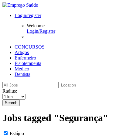
Login/register
Welcome
Login/Register
CONCURSOS
Artigos
Enfermeiro
Fisioterapeuta
Médico
Dentista
Radius:
Search
Jobs tagged "Segurança"
Estágio