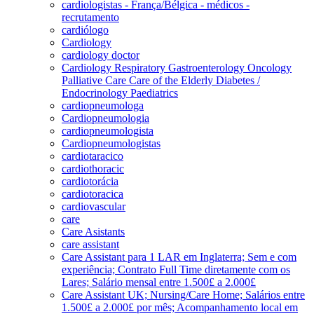
cardiologistas - França/Bélgica - médicos -
recrutamento
cardiólogo
Cardiology
cardiology doctor
Cardiology Respiratory Gastroenterology Oncology
Palliative Care Care of the Elderly Diabetes /
Endocrinology Paediatrics
cardiopneumologa
Cardiopneumologia
cardiopneumologista
Cardiopneumologistas
cardiotaracico
cardiothoracic
cardiotorácia
cardiotoracica
cardiovascular
care
Care Asistants
care assistant
Care Assistant para 1 LAR em Inglaterra; Sem e com
experiência; Contrato Full Time diretamente com os
Lares; Salário mensal entre 1.500£ a 2.000£
Care Assistant UK; Nursing/Care Home; Salários entre
1.500£ a 2.000£ por mês; Acompanhamento local em