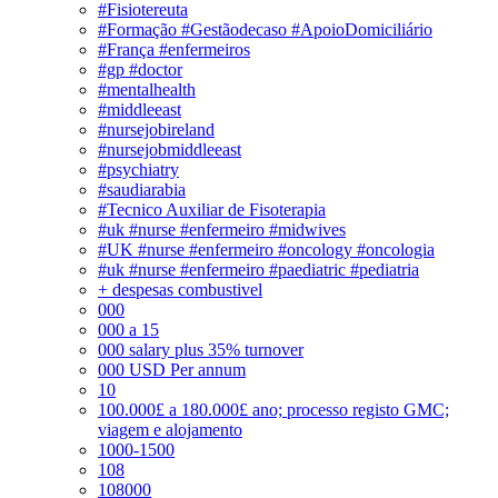
#Fisiotereuta
#Formação #Gestãodecaso #ApoioDomiciliário
#França #enfermeiros
#gp #doctor
#mentalhealth
#middleeast
#nursejobireland
#nursejobmiddleeast
#psychiatry
#saudiarabia
#Tecnico Auxiliar de Fisoterapia
#uk #nurse #enfermeiro #midwives
#UK #nurse #enfermeiro #oncology #oncologia
#uk #nurse #enfermeiro #paediatric #pediatria
+ despesas combustivel
000
000 a 15
000 salary plus 35% turnover
000 USD Per annum
10
100.000£ a 180.000£ ano; processo registo GMC;
viagem e alojamento
1000-1500
108
108000