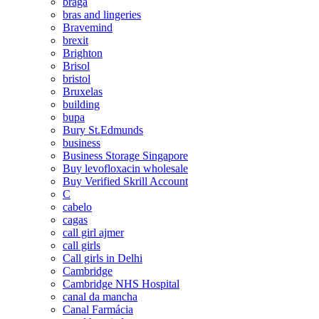
braga
bras and lingeries
Bravemind
brexit
Brighton
Brisol
bristol
Bruxelas
building
bupa
Bury St.Edmunds
business
Business Storage Singapore
Buy levofloxacin wholesale
Buy Verified Skrill Account
C
cabelo
cagas
call girl ajmer
call girls
Call girls in Delhi
Cambridge
Cambridge NHS Hospital
canal da mancha
Canal Farmácia