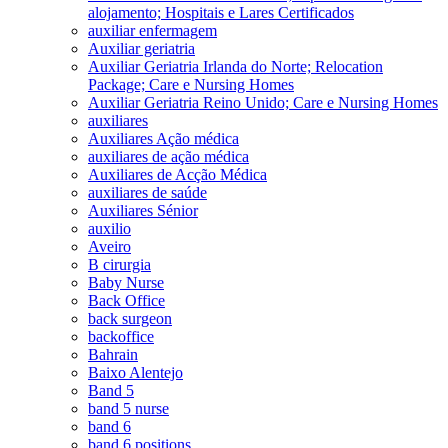
alojamento; Hospitais e Lares Certificados
auxiliar enfermagem
Auxiliar geriatria
Auxiliar Geriatria Irlanda do Norte; Relocation
Package; Care e Nursing Homes
Auxiliar Geriatria Reino Unido; Care e Nursing Homes
auxiliares
Auxiliares Ação médica
auxiliares de ação médica
Auxiliares de Acção Médica
auxiliares de saúde
Auxiliares Sénior
auxilio
Aveiro
B cirurgia
Baby Nurse
Back Office
back surgeon
backoffice
Bahrain
Baixo Alentejo
Band 5
band 5 nurse
band 6
band 6 positions