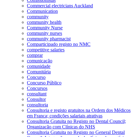
Comissionistas
Commercial electricians Auckland
Communication
community
community health
Community Nurse
community nurses
community pharmacist
Comparticipado registo no NMC
competitive salaries
comprar
comunicação
comunidade
Comunitária
Concurso
Concurso Público
Concursos
consultant
Consultor
consultoria
Consultoria e registo gratuitos na Ordem dos Médicos
em França; condições salariais atrativas
Consultoria Gratuita no Registo no Dental Council;
Organização com Clínicas do NHS
Consultoria Gratuita no Registo no General Dental