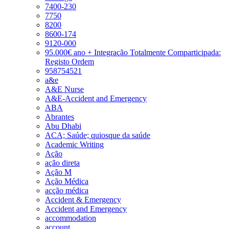
7400-230
7750
8200
8600-174
9120-000
95.000€ ano + Integração Totalmente Comparticipada:
Registo Ordem
958754521
a&e
A&E Nurse
A&E-Accident and Emergency
ABA
Abrantes
Abu Dhabi
ACA; Saúde; quiosque da saúde
Academic Writing
Ação
ação direta
Ação M
Ação Médica
acção médica
Accident & Emergency
Accident and Emergency
accommodation
account