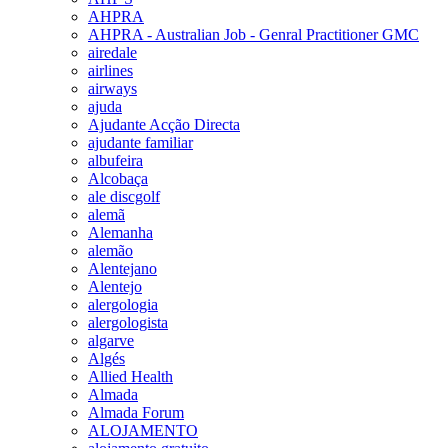
AHPRA
AHPRA - Australian Job - Genral Practitioner GMC
airedale
airlines
airways
ajuda
Ajudante Acção Directa
ajudante familiar
albufeira
Alcobaça
ale discgolf
alemã
Alemanha
alemão
Alentejano
Alentejo
alergologia
alergologista
algarve
Algés
Allied Health
Almada
Almada Forum
ALOJAMENTO