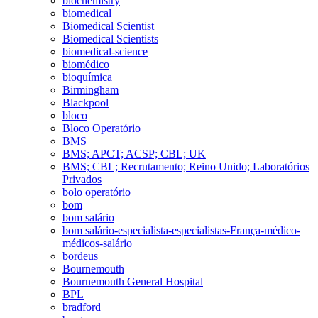
biochemistry
biomedical
Biomedical Scientist
Biomedical Scientists
biomedical-science
biomédico
bioquímica
Birmingham
Blackpool
bloco
Bloco Operatório
BMS
BMS; APCT; ACSP; CBL; UK
BMS; CBL; Recrutamento; Reino Unido; Laboratórios
Privados
bolo operatório
bom
bom salário
bom salário-especialista-especialistas-França-médico-
médicos-salário
bordeus
Bournemouth
Bournemouth General Hospital
BPL
bradford