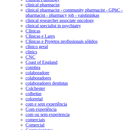
clinical pharmacist
clinical pharmacist - community pharmacist - GPhC -
pharmacist - pharmacy job - vaistininkas
clinical researcher associate oncology
clinical specialist in psychiatry
Clínicas
Clínicas e Lares
Clínicas e Projetos profissionais sólidos
clínico geral
clinics
CNC
Coast of England
coimbra
colaboradore
colaboradores
colaboradores dentistas
Colchester
colheitas
colorretal
com e sem experiência
Com experiência
com ou sem experiencia
comerciais
Comercial