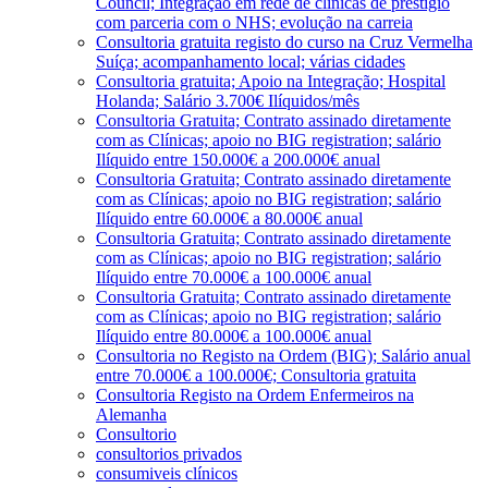
Council; Integração em rede de clínicas de prestígio
com parceria com o NHS; evolução na carreia
Consultoria gratuita registo do curso na Cruz Vermelha
Suíça; acompanhamento local; várias cidades
Consultoria gratuita; Apoio na Integração; Hospital
Holanda; Salário 3.700€ Ilíquidos/mês
Consultoria Gratuita; Contrato assinado diretamente
com as Clínicas; apoio no BIG registration; salário
Ilíquido entre 150.000€ a 200.000€ anual
Consultoria Gratuita; Contrato assinado diretamente
com as Clínicas; apoio no BIG registration; salário
Ilíquido entre 60.000€ a 80.000€ anual
Consultoria Gratuita; Contrato assinado diretamente
com as Clínicas; apoio no BIG registration; salário
Ilíquido entre 70.000€ a 100.000€ anual
Consultoria Gratuita; Contrato assinado diretamente
com as Clínicas; apoio no BIG registration; salário
Ilíquido entre 80.000€ a 100.000€ anual
Consultoria no Registo na Ordem (BIG); Salário anual
entre 70.000€ a 100.000€; Consultoria gratuita
Consultoria Registo na Ordem Enfermeiros na
Alemanha
Consultorio
consultorios privados
consumiveis clínicos