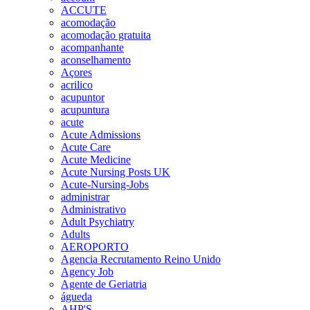
ACCUTE
acomodação
acomodação gratuita
acompanhante
aconselhamento
Açores
acrilico
acupuntor
acupuntura
acute
Acute Admissions
Acute Care
Acute Medicine
Acute Nursing Posts UK
Acute-Nursing-Jobs
administrar
Administrativo
Adult Psychiatry
Adults
AEROPORTO
Agencia Recrutamento Reino Unido
Agency Job
Agente de Geriatria
águeda
AHP'S