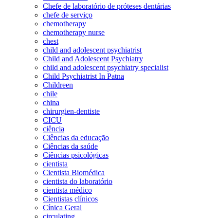
Chefe de laboratório de próteses dentárias
chefe de serviço
chemotherapy
chemotherapy nurse
chest
child and adolescent psychiatrist
Child and Adolescent Psychiatry
child and adolescent psychiatry specialist
Child Psychiatrist In Patna
Childreen
chile
china
chirurgien-dentiste
CICU
ciência
Ciências da educação
Ciências da saúde
Ciências psicológicas
cientista
Cientista Biomédica
cientista do laboratório
cientista médico
Cientistas clínicos
Cínica Geral
circulating