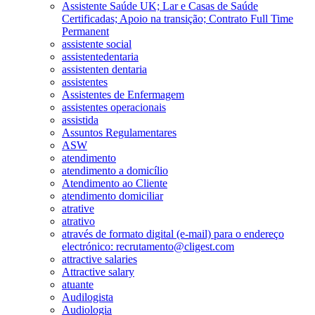
Assistente Saúde UK; Lar e Casas de Saúde
Certificadas; Apoio na transição; Contrato Full Time
Permanent
assistente social
assistentedentaria
assistenten dentaria
assistentes
Assistentes de Enfermagem
assistentes operacionais
assistida
Assuntos Regulamentares
ASW
atendimento
atendimento a domicílio
Atendimento ao Cliente
atendimento domiciliar
atrative
atrativo
através de formato digital (e-mail) para o endereço
electrónico: recrutamento@cligest.com
attractive salaries
Attractive salary
atuante
Audilogista
Audiologia