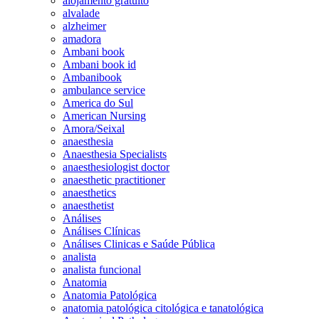
alojamento gratuito
alvalade
alzheimer
amadora
Ambani book
Ambani book id
Ambanibook
ambulance service
America do Sul
American Nursing
Amora/Seixal
anaesthesia
Anaesthesia Specialists
anaesthesiologist doctor
anaesthetic practitioner
anaesthetics
anaesthetist
Análises
Análises Clínicas
Análises Clinicas e Saúde Pública
analista
analista funcional
Anatomia
Anatomia Patológica
anatomia patológica citológica e tanatológica