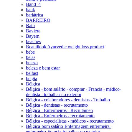
Band_4
bank
bariátrica
BARREIRO
Bath
Baviera
Bayern
beaches
Beautilook Ayurvedic weight loss product
bebe
belas
beleza
beleza e bem estar
belfast
belgia
Bélgica
Bélgica - bom salário - comprar - Francia - médico-
dentista - trabalhar no exterior
Bélgica - colaboradores - dentistas - Trabalho
Bélgica - dentistas - recrutamento
Bélgica - Enfermeiros - Recrutamen
Bélgica - Enfermeiros - recrutamento
Bélgica - especialistas - médicos - recrutamento
Bélgica-bom salário-Enfermagem-enfermeira-
enfermeiro-Francia-trabalhar no exterior