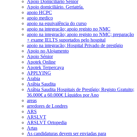
Apoio Domiciliário Sénior
Apoio domiciliário. Geriatría.
apoio HCPC
apoio medico
apoio na equivalência do curso
apoio na integração; apoio registo no NMC
apoio na integração; apoio registo no NMC; preparação
+ exame IELTS suportados pelo hospital
apoio na integração; Hospital Privado de prestígio
Apoio no Alojamento
Apoio Sénior
Apotek Online
Apotek Terpercaya
APPLYING
Arabia
Arábia Saudita
Arábia Saudita Hospitais de Prestígio; Registo Gratuito;
36.000€ a 60.000€ Líquidos por Ano
areas
arredores de Londres
ARS
ARSLVT
ARSLVT Ortopedia
Artas
As candidaturas devem ser enviadas para