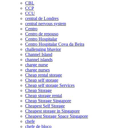
CBL
CCP
CCU
central de Londres
central nervous system
Centro
Centro de repouso
Centro Hospitalar
Centro Hospitalar Cova da Beira
challenging bhavior
Channel Island
channel islands
charge nurse
charge nurses
Cheap rental storage
Cheap self storage
Cheap self storage Services
Cheap Storage
Cheap storage rental
Cheap Storage Singapore
Cheapest Self Storage
Cheapest storage in Singapore
Cheapest Storage Space Singapore
chefe
chefe de bloco