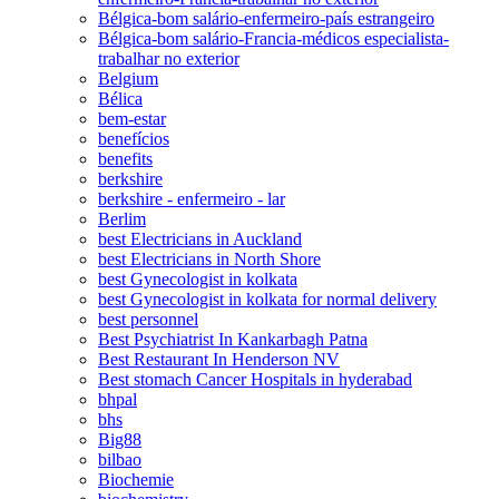
Bélgica-bom salário-enfermeiro-país estrangeiro
Bélgica-bom salário-Francia-médicos especialista-
trabalhar no exterior
Belgium
Bélica
bem-estar
benefícios
benefits
berkshire
berkshire - enfermeiro - lar
Berlim
best Electricians in Auckland
best Electricians in North Shore
best Gynecologist in kolkata
best Gynecologist in kolkata for normal delivery
best personnel
Best Psychiatrist In Kankarbagh Patna
Best Restaurant In Henderson NV
Best stomach Cancer Hospitals in hyderabad
bhpal
bhs
Big88
bilbao
Biochemie