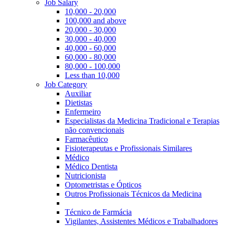
Job Salary
10,000 - 20,000
100,000 and above
20,000 - 30,000
30,000 - 40,000
40,000 - 60,000
60,000 - 80,000
80,000 - 100,000
Less than 10,000
Job Category
Auxiliar
Dietistas
Enfermeiro
Especialistas da Medicina Tradicional e Terapias
não convencionais
Farmacêutico
Fisioterapeutas e Profissionais Similares
Médico
Médico Dentista
Nutricionista
Optometristas e Ópticos
Outros Profissionais Técnicos da Medicina
Técnico de Farmácia
Vigilantes, Assistentes Médicos e Trabalhadores