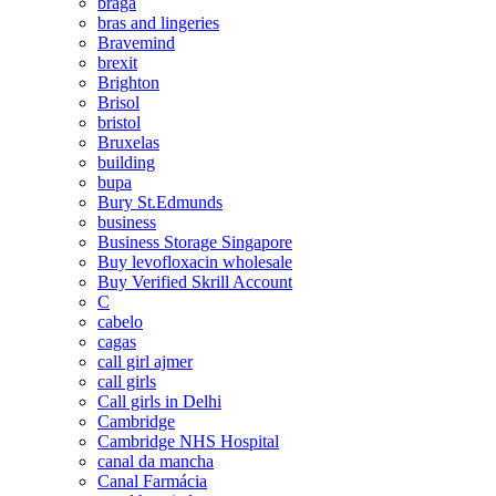
braga
bras and lingeries
Bravemind
brexit
Brighton
Brisol
bristol
Bruxelas
building
bupa
Bury St.Edmunds
business
Business Storage Singapore
Buy levofloxacin wholesale
Buy Verified Skrill Account
C
cabelo
cagas
call girl ajmer
call girls
Call girls in Delhi
Cambridge
Cambridge NHS Hospital
canal da mancha
Canal Farmácia