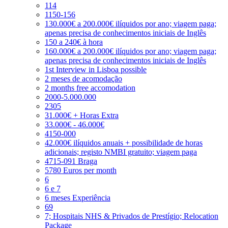
114
1150-156
130.000€ a 200.000€ ilíquidos por ano; viagem paga;
apenas precisa de conhecimentos iniciais de Inglês
150 a 240€ à hora
160.000€ a 200.000€ ilíquidos por ano; viagem paga;
apenas precisa de conhecimentos iniciais de Inglês
1st Interview in Lisboa possible
2 meses de acomodação
2 months free accomodation
2000-5.000.000
2305
31.000€ + Horas Extra
33.000€ - 46.000€
4150-000
42.000€ ilíquidos anuais + possibilidade de horas
adicionais; registo NMBI gratuito; viagem paga
4715-091 Braga
5780 Euros per month
6
6 e 7
6 meses Experiência
69
7; Hospitais NHS & Privados de Prestígio; Relocation
Package