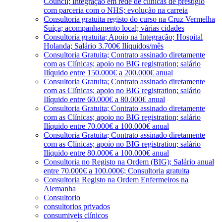
Council; Integração em rede de clínicas de prestígio
com parceria com o NHS; evolução na carreia
Consultoria gratuita registo do curso na Cruz Vermelha
Suíça; acompanhamento local; várias cidades
Consultoria gratuita; Apoio na Integração; Hospital
Holanda; Salário 3.700€ Ilíquidos/mês
Consultoria Gratuita; Contrato assinado diretamente
com as Clínicas; apoio no BIG registration; salário
Ilíquido entre 150.000€ a 200.000€ anual
Consultoria Gratuita; Contrato assinado diretamente
com as Clínicas; apoio no BIG registration; salário
Ilíquido entre 60.000€ a 80.000€ anual
Consultoria Gratuita; Contrato assinado diretamente
com as Clínicas; apoio no BIG registration; salário
Ilíquido entre 70.000€ a 100.000€ anual
Consultoria Gratuita; Contrato assinado diretamente
com as Clínicas; apoio no BIG registration; salário
Ilíquido entre 80.000€ a 100.000€ anual
Consultoria no Registo na Ordem (BIG); Salário anual
entre 70.000€ a 100.000€; Consultoria gratuita
Consultoria Registo na Ordem Enfermeiros na
Alemanha
Consultorio
consultorios privados
consumiveis clínicos