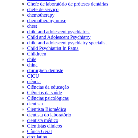
Chefe de laboratório de próteses dentárias
chefe de serviço
chemotherapy
chemotherapy nurse
chest
child and adolescent psychiatrist
Child and Adolescent Psychiatry
child and adolescent psychiatry specialist
Child Psychiatrist In Patna
Childreen
chile
china
chirurgien-dentiste
CICU
ciência
Ciências da educação
Ciências da saúde
Ciências psicológicas
cientista
Cientista Biomédica
cientista do laboratório
cientista médico
Cientistas clínicos
Cínica Geral
circulating