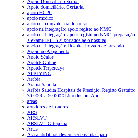
Apoio Domiciliário Sénior
Apoio domiciliário. Geriatría.
apoio HCPC
apoio medico
apoio na equivalência do curso
apoio na integração; apoio registo no NMC
apoio na integração; apoio registo no NMC; preparação
+ exame IELTS suportados pelo hospital
apoio na integração; Hospital Privado de prestígio
Apoio no Alojamento
Apoio Sénior
Apotek Online
Apotek Terpercaya
APPLYING
Arabia
Arábia Saudita
Arábia Saudita Hospitais de Prestígio; Registo Gratuito;
36.000€ a 60.000€ Líquidos por Ano
areas
arredores de Londres
ARS
ARSLVT
ARSLVT Ortopedia
Artas
As candidaturas devem ser enviadas para