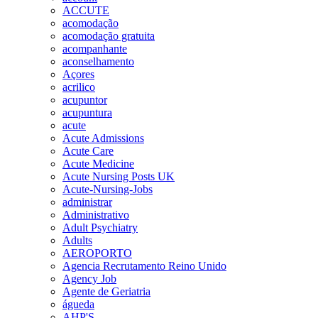
ACCUTE
acomodação
acomodação gratuita
acompanhante
aconselhamento
Açores
acrilico
acupuntor
acupuntura
acute
Acute Admissions
Acute Care
Acute Medicine
Acute Nursing Posts UK
Acute-Nursing-Jobs
administrar
Administrativo
Adult Psychiatry
Adults
AEROPORTO
Agencia Recrutamento Reino Unido
Agency Job
Agente de Geriatria
águeda
AHP'S