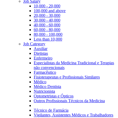
Job Salary
10,000 - 20,000
100,000 and above
20,000 - 30,000
30,000 - 40,000
40,000 - 60,000
60,000 - 80,000
80,000 - 100,000
Less than 10,000
Job Category
Auxiliar
Dietistas
Enfermeiro
Especialistas da Medicina Tradicional e Terapias
não convencionais
Farmacêutico
Fisioterapeutas e Profissionais Similares
Médico
Médico Dentista
Nutricionista
Optometristas e Ópticos
Outros Profissionais Técnicos da Medicina
Técnico de Farmácia
Vigilantes, Assistentes Médicos e Trabalhadores