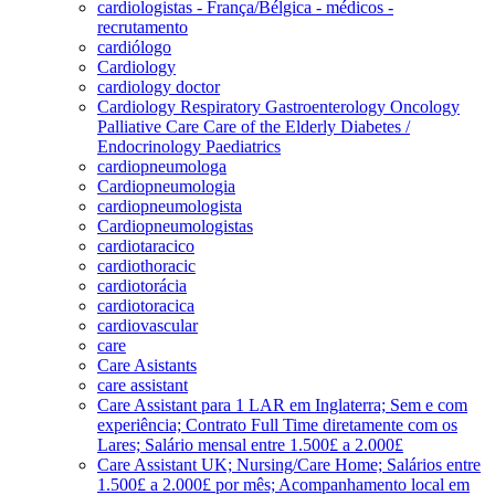
cardiologistas - França/Bélgica - médicos -
recrutamento
cardiólogo
Cardiology
cardiology doctor
Cardiology Respiratory Gastroenterology Oncology
Palliative Care Care of the Elderly Diabetes /
Endocrinology Paediatrics
cardiopneumologa
Cardiopneumologia
cardiopneumologista
Cardiopneumologistas
cardiotaracico
cardiothoracic
cardiotorácia
cardiotoracica
cardiovascular
care
Care Asistants
care assistant
Care Assistant para 1 LAR em Inglaterra; Sem e com
experiência; Contrato Full Time diretamente com os
Lares; Salário mensal entre 1.500£ a 2.000£
Care Assistant UK; Nursing/Care Home; Salários entre
1.500£ a 2.000£ por mês; Acompanhamento local em