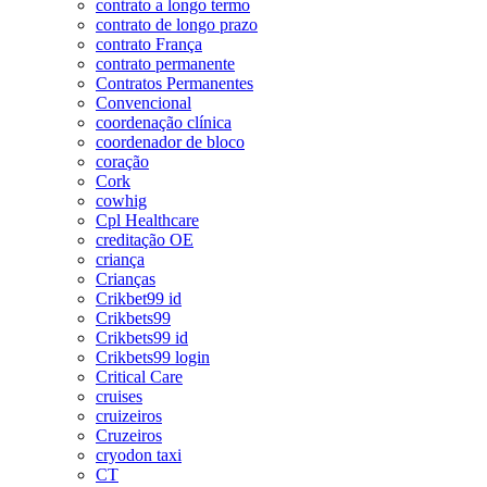
contrato a longo termo
contrato de longo prazo
contrato França
contrato permanente
Contratos Permanentes
Convencional
coordenação clínica
coordenador de bloco
coração
Cork
cowhig
Cpl Healthcare
creditação OE
criança
Crianças
Crikbet99 id
Crikbets99
Crikbets99 id
Crikbets99 login
Critical Care
cruises
cruizeiros
Cruzeiros
cryodon taxi
CT