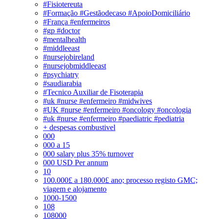
#Fisiotereuta
#Formação #Gestãodecaso #ApoioDomiciliário
#França #enfermeiros
#gp #doctor
#mentalhealth
#middleeast
#nursejobireland
#nursejobmiddleeast
#psychiatry
#saudiarabia
#Tecnico Auxiliar de Fisoterapia
#uk #nurse #enfermeiro #midwives
#UK #nurse #enfermeiro #oncology #oncologia
#uk #nurse #enfermeiro #paediatric #pediatria
+ despesas combustivel
000
000 a 15
000 salary plus 35% turnover
000 USD Per annum
10
100.000£ a 180.000£ ano; processo registo GMC;
viagem e alojamento
1000-1500
108
108000