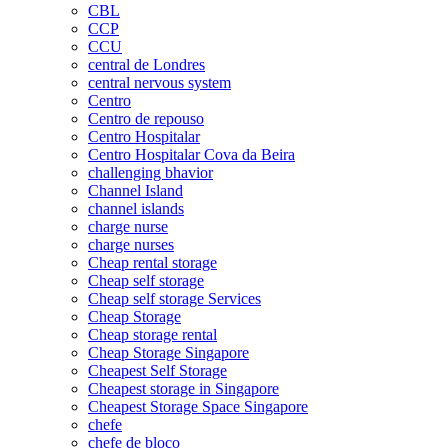
CBL
CCP
CCU
central de Londres
central nervous system
Centro
Centro de repouso
Centro Hospitalar
Centro Hospitalar Cova da Beira
challenging bhavior
Channel Island
channel islands
charge nurse
charge nurses
Cheap rental storage
Cheap self storage
Cheap self storage Services
Cheap Storage
Cheap storage rental
Cheap Storage Singapore
Cheapest Self Storage
Cheapest storage in Singapore
Cheapest Storage Space Singapore
chefe
chefe de bloco