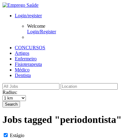
Login/register
Welcome
Login/Register
CONCURSOS
Artigos
Enfermeiro
Fisioterapeuta
Médico
Dentista
Radius:
Search
Jobs tagged "periodontista"
Estágio