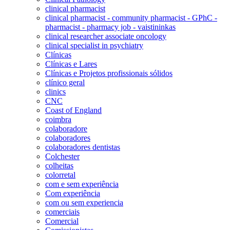
clinical pharmacist
clinical pharmacist - community pharmacist - GPhC -
pharmacist - pharmacy job - vaistininkas
clinical researcher associate oncology
clinical specialist in psychiatry
Clínicas
Clínicas e Lares
Clínicas e Projetos profissionais sólidos
clínico geral
clinics
CNC
Coast of England
coimbra
colaboradore
colaboradores
colaboradores dentistas
Colchester
colheitas
colorretal
com e sem experiência
Com experiência
com ou sem experiencia
comerciais
Comercial