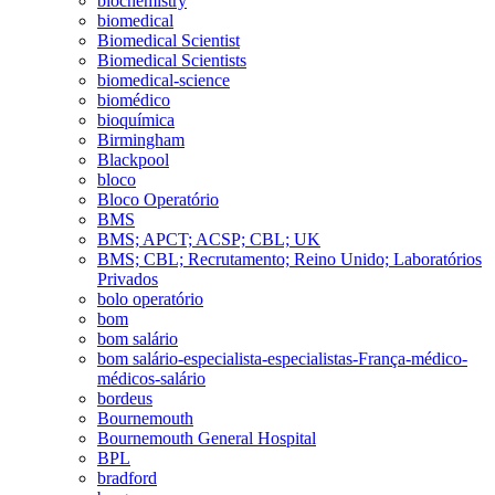
biochemistry
biomedical
Biomedical Scientist
Biomedical Scientists
biomedical-science
biomédico
bioquímica
Birmingham
Blackpool
bloco
Bloco Operatório
BMS
BMS; APCT; ACSP; CBL; UK
BMS; CBL; Recrutamento; Reino Unido; Laboratórios
Privados
bolo operatório
bom
bom salário
bom salário-especialista-especialistas-França-médico-
médicos-salário
bordeus
Bournemouth
Bournemouth General Hospital
BPL
bradford