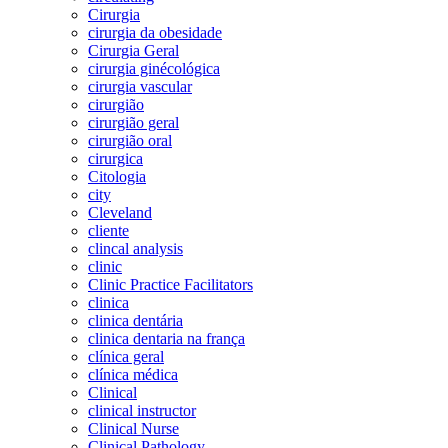
Cirurgia
cirurgia da obesidade
Cirurgia Geral
cirurgia ginécológica
cirurgia vascular
cirurgião
cirurgião geral
cirurgião oral
cirurgica
Citologia
city
Cleveland
cliente
clincal analysis
clinic
Clinic Practice Facilitators
clinica
clinica dentária
clinica dentaria na frança
clínica geral
clínica médica
Clinical
clinical instructor
Clinical Nurse
Clinical Pathology