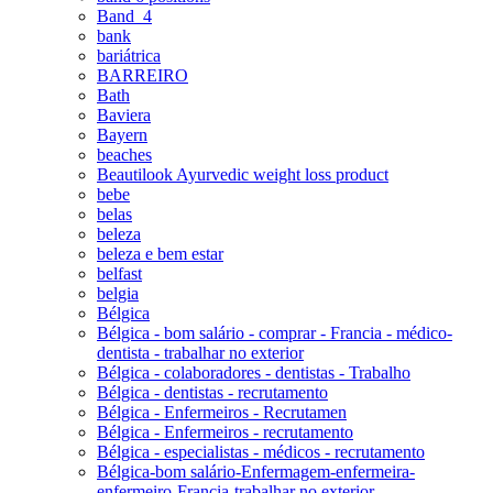
Band_4
bank
bariátrica
BARREIRO
Bath
Baviera
Bayern
beaches
Beautilook Ayurvedic weight loss product
bebe
belas
beleza
beleza e bem estar
belfast
belgia
Bélgica
Bélgica - bom salário - comprar - Francia - médico-
dentista - trabalhar no exterior
Bélgica - colaboradores - dentistas - Trabalho
Bélgica - dentistas - recrutamento
Bélgica - Enfermeiros - Recrutamen
Bélgica - Enfermeiros - recrutamento
Bélgica - especialistas - médicos - recrutamento
Bélgica-bom salário-Enfermagem-enfermeira-
enfermeiro-Francia-trabalhar no exterior