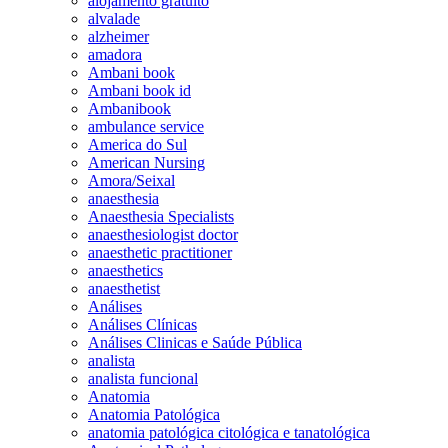
alojamento gratuito
alvalade
alzheimer
amadora
Ambani book
Ambani book id
Ambanibook
ambulance service
America do Sul
American Nursing
Amora/Seixal
anaesthesia
Anaesthesia Specialists
anaesthesiologist doctor
anaesthetic practitioner
anaesthetics
anaesthetist
Análises
Análises Clínicas
Análises Clinicas e Saúde Pública
analista
analista funcional
Anatomia
Anatomia Patológica
anatomia patológica citológica e tanatológica