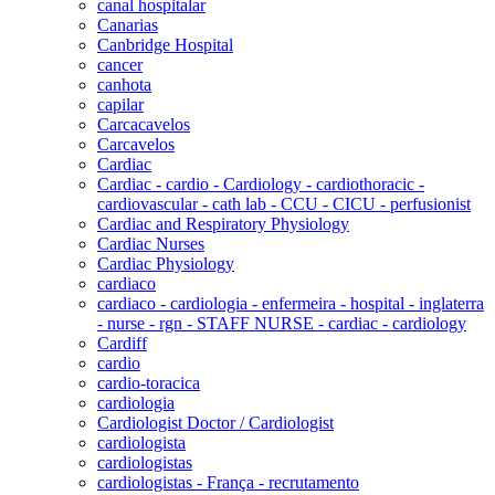
canal hospitalar
Canarias
Canbridge Hospital
cancer
canhota
capilar
Carcacavelos
Carcavelos
Cardiac
Cardiac - cardio - Cardiology - cardiothoracic -
cardiovascular - cath lab - CCU - CICU - perfusionist
Cardiac and Respiratory Physiology
Cardiac Nurses
Cardiac Physiology
cardiaco
cardiaco - cardiologia - enfermeira - hospital - inglaterra
- nurse - rgn - STAFF NURSE - cardiac - cardiology
Cardiff
cardio
cardio-toracica
cardiologia
Cardiologist Doctor / Cardiologist
cardiologista
cardiologistas
cardiologistas - França - recrutamento