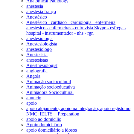
Anatomical Pathology
anestesia
anestesia frança
Anestésico
Anestésico - cardiaco - cardiologia - enfermeira
anestésico - enfermeiras - entrevista Skype - esfrega -
hospital - instrumentador - nhs - rgn
anestesiologia
Anestesiologista
anestesiologo
Anestesista
anestesistas
Anesthesiologist
angiografia
Angola
Animação sociocultural
Animação socioeducativa
Animadora Sociocultural
anúncio
apoio
apoio alojamento; apoio na integração; apoio registo no
NMC; IELTS + Preparation
apoio ao domicilio
Apoio domiciliário
apoio domiciliário a idosos