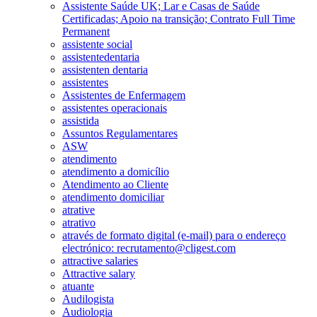
Assistente Saúde UK; Lar e Casas de Saúde
Certificadas; Apoio na transição; Contrato Full Time
Permanent
assistente social
assistentedentaria
assistenten dentaria
assistentes
Assistentes de Enfermagem
assistentes operacionais
assistida
Assuntos Regulamentares
ASW
atendimento
atendimento a domicílio
Atendimento ao Cliente
atendimento domiciliar
atrative
atrativo
através de formato digital (e-mail) para o endereço
electrónico: recrutamento@cligest.com
attractive salaries
Attractive salary
atuante
Audilogista
Audiologia