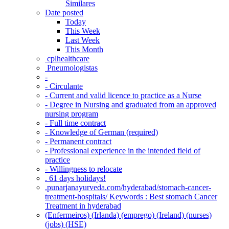
Similares
Date posted
Today
This Week
Last Week
This Month
‎ cplhealthcare‬
Pneumologistas
-
- Circulante
- Current and valid licence to practice as a Nurse
- Degree in Nursing and graduated from an approved
nursing program
- Full time contract
- Knowledge of German (required)
- Permanent contract
- Professional experience in the intended field of
practice
- Willingness to relocate
. 61 days holidays!
.punarjanayurveda.com/hyderabad/stomach-cancer-
treatment-hospitals/ Keywords : Best stomach Cancer
Treatment in hyderabad
(Enfermeiros) (Irlanda) (emprego) (Ireland) (nurses)
(jobs) (HSE)