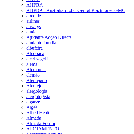
AHPRA
AHPRA - Australian Job - Genral Practitioner GMC
airedale
airlines
airways
ajuda
Ajudante Acção Directa
ajudante familiar
albufeira
Alcobaça
ale discgolf
alemã
Alemanha
alemão
Alentejano
Alentejo
alergologia
alergologista
algarve
Algés
Allied Health
Almada
Almada Forum
ALOJAMENTO