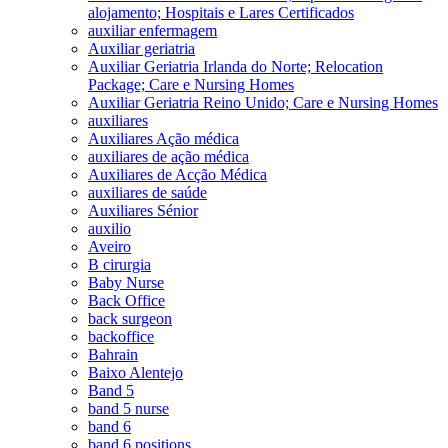
alojamento; Hospitais e Lares Certificados
auxiliar enfermagem
Auxiliar geriatria
Auxiliar Geriatria Irlanda do Norte; Relocation
Package; Care e Nursing Homes
Auxiliar Geriatria Reino Unido; Care e Nursing Homes
auxiliares
Auxiliares Ação médica
auxiliares de ação médica
Auxiliares de Acção Médica
auxiliares de saúde
Auxiliares Sénior
auxilio
Aveiro
B cirurgia
Baby Nurse
Back Office
back surgeon
backoffice
Bahrain
Baixo Alentejo
Band 5
band 5 nurse
band 6
band 6 positions