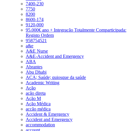
7400-230
7750
8200
8600-174
9120-000
95.000€ ano + Integração Totalmente Comparticipada:
Registo Ordem
958754521
a&e
A&E Nurse
A&E-Accident and Emergency
ABA
Abrantes
Abu Dhabi
ACA; Saúde; quiosque da saúde
Academic Writing
Ação
ação direta
Ação M
Ação Médica
acção médica
Accident & Emergency
Accident and Emergency
accommodation
account