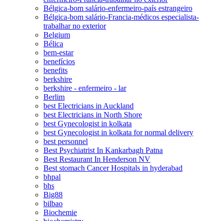
Bélgica-bom salário-enfermeiro-país estrangeiro
Bélgica-bom salário-Francia-médicos especialista-
trabalhar no exterior
Belgium
Bélica
bem-estar
benefícios
benefits
berkshire
berkshire - enfermeiro - lar
Berlim
best Electricians in Auckland
best Electricians in North Shore
best Gynecologist in kolkata
best Gynecologist in kolkata for normal delivery
best personnel
Best Psychiatrist In Kankarbagh Patna
Best Restaurant In Henderson NV
Best stomach Cancer Hospitals in hyderabad
bhpal
bhs
Big88
bilbao
Biochemie