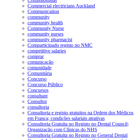
Comissionistas
Commercial electricians Auckland
Communication
community
community health
Community Nurse
community nurses
community pharmacist
Comparticipado registo no NMC
competitive salaries
comprar
comunicação
comunidade
Comunitária
Concurso
Concurso Público
Concursos
consultant
Consultor
consultoria
Consultoria e registo gratuitos na Ordem dos Médicos
em França; condições salariais atrativas
Consultoria Gratuita no Registo no Dental Council;
Organização com Clínicas do NHS
Consultoria Gratuita no Registo no General Dental