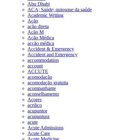
Abu Dhabi
ACA; Saúde; quiosque da saúde
Academic Writing
Ação
ação direta
Ação M
Ação Médica
acção médica
Accident & Emergency
Accident and Emergency
accommodation
account
ACCUTE
acomodação
acomodação gratuita
acompanhante
aconselhamento
Açores
acrilico
acupuntor
acupuntura
acute
Acute Admissions
Acute Care
Acute Medicine