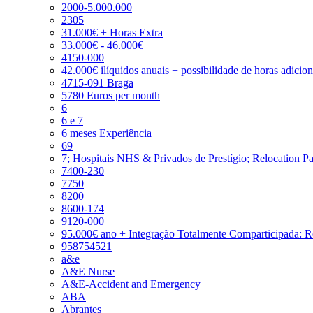
2000-5.000.000
2305
31.000€ + Horas Extra
33.000€ - 46.000€
4150-000
42.000€ ilíquidos anuais + possibilidade de horas adicio
4715-091 Braga
5780 Euros per month
6
6 e 7
6 meses Experiência
69
7; Hospitais NHS & Privados de Prestígio; Relocation P
7400-230
7750
8200
8600-174
9120-000
95.000€ ano + Integração Totalmente Comparticipada: 
958754521
a&e
A&E Nurse
A&E-Accident and Emergency
ABA
Abrantes