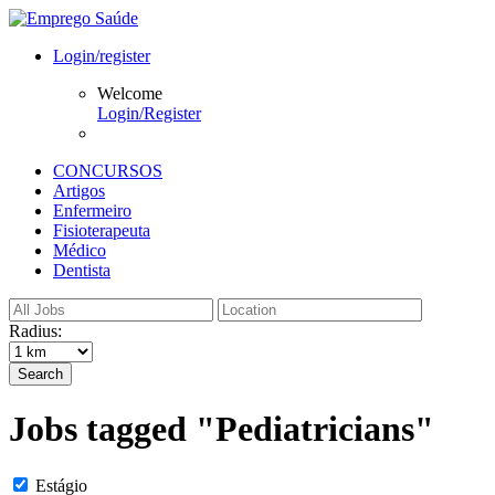
Login/register
Welcome
Login/Register
CONCURSOS
Artigos
Enfermeiro
Fisioterapeuta
Médico
Dentista
Radius:
Search
Jobs tagged "Pediatricians"
Estágio