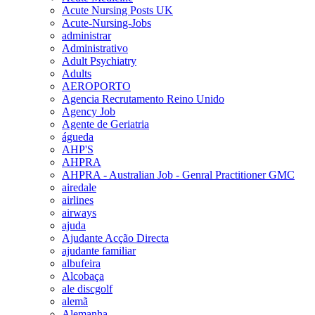
Acute Nursing Posts UK
Acute-Nursing-Jobs
administrar
Administrativo
Adult Psychiatry
Adults
AEROPORTO
Agencia Recrutamento Reino Unido
Agency Job
Agente de Geriatria
águeda
AHP'S
AHPRA
AHPRA - Australian Job - Genral Practitioner GMC
airedale
airlines
airways
ajuda
Ajudante Acção Directa
ajudante familiar
albufeira
Alcobaça
ale discgolf
alemã
Alemanha