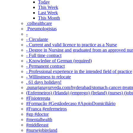
Today
This Week
Last Week
This Month
‎ cplhealthcare‬
Pneumologistas
-
- Circulante
- Current and valid licence to practice as a Nurse
- Degree in Nursing and graduated from an approved nu
- Full time contract
- Knowledge of German (required)
- Permanent contract
- Professional experience in the intended field of practice
- Willingness to relocate
. 61 days holidays!
.punarjanayurveda.com/hyderabad/stomach-cancer-treatm
(Enfermeiros) (Irlanda) (emprego) (Ireland) (nurses) (jo
#Fisiotereuta
#Formação #Gestãodecaso #ApoioDomiciliário
#França #enfermeiros
#gp #doctor
#mentalhealth
#middleeast
#nursejobireland