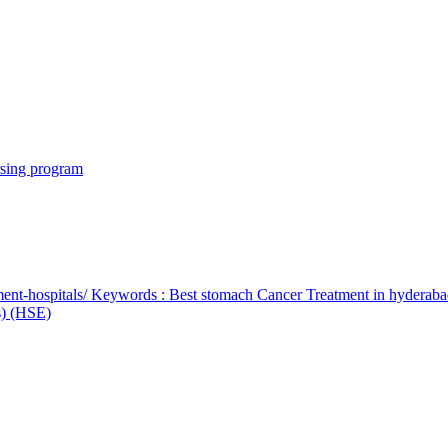
rsing program
ent-hospitals/ Keywords : Best stomach Cancer Treatment in hyderab
bs) (HSE)