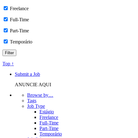
Freelance
Full-Time
Part-Time
Temporário
Top ↑
Submit a Job
ANUNCIE AQUI
Browse by…
Tags
Job Type
Estágio
Freelance
Full-Time
Part-Time
Temporário