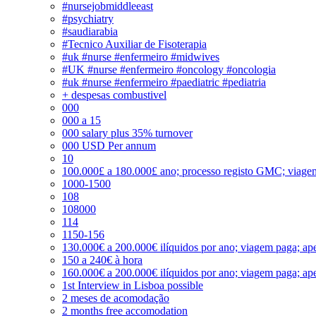
#nursejobmiddleeast
#psychiatry
#saudiarabia
#Tecnico Auxiliar de Fisoterapia
#uk #nurse #enfermeiro #midwives
#UK #nurse #enfermeiro #oncology #oncologia
#uk #nurse #enfermeiro #paediatric #pediatria
+ despesas combustivel
000
000 a 15
000 salary plus 35% turnover
000 USD Per annum
10
100.000£ a 180.000£ ano; processo registo GMC; viage
1000-1500
108
108000
114
1150-156
130.000€ a 200.000€ ilíquidos por ano; viagem paga; ape
150 a 240€ à hora
160.000€ a 200.000€ ilíquidos por ano; viagem paga; ape
1st Interview in Lisboa possible
2 meses de acomodação
2 months free accomodation