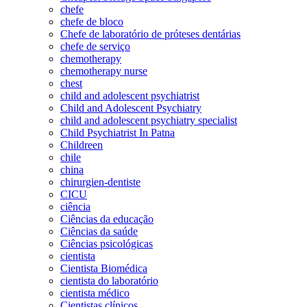
chefe
chefe de bloco
Chefe de laboratório de próteses dentárias
chefe de serviço
chemotherapy
chemotherapy nurse
chest
child and adolescent psychiatrist
Child and Adolescent Psychiatry
child and adolescent psychiatry specialist
Child Psychiatrist In Patna
Childreen
chile
china
chirurgien-dentiste
CICU
ciência
Ciências da educação
Ciências da saúde
Ciências psicológicas
cientista
Cientista Biomédica
cientista do laboratório
cientista médico
Cientistas clínicos