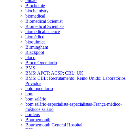
bilbao
Biochemie
biochemistry
biomedical
Biomedical Scientist
Biomedical Scientists
biomedical-science
biomédico
bioquímica
Birmingham
Blackpool
bloco
Bloco Operatório
BMS
BMS; APCT; ACSP; CBL; UK
BMS; CBL; Recrutamento; Reino Unido; Laboratórios
Privados
bolo operatório
bom
bom salário
bom salário-especialista-especialistas-França-médico-
médicos-salário
bordeus
Bournemouth
Bournemouth General Hospital