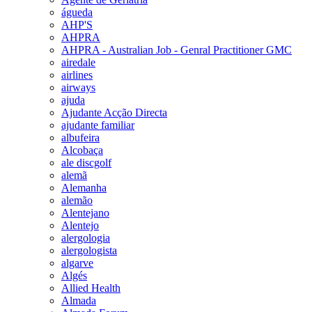
águeda
AHP'S
AHPRA
AHPRA - Australian Job - Genral Practitioner GMC
airedale
airlines
airways
ajuda
Ajudante Acção Directa
ajudante familiar
albufeira
Alcobaça
ale discgolf
alemã
Alemanha
alemão
Alentejano
Alentejo
alergologia
alergologista
algarve
Algés
Allied Health
Almada