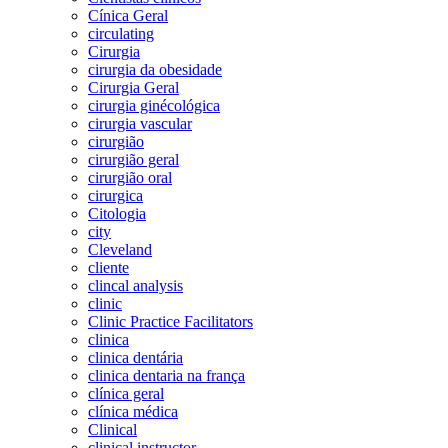
Cínica Geral
circulating
Cirurgia
cirurgia da obesidade
Cirurgia Geral
cirurgia ginécológica
cirurgia vascular
cirurgião
cirurgião geral
cirurgião oral
cirurgica
Citologia
city
Cleveland
cliente
clincal analysis
clinic
Clinic Practice Facilitators
clinica
clinica dentária
clinica dentaria na frança
clínica geral
clínica médica
Clinical
clinical instructor