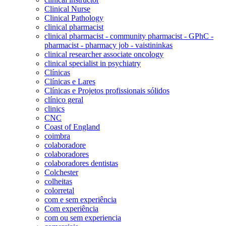
Clinical Nurse
Clinical Pathology
clinical pharmacist
clinical pharmacist - community pharmacist - GPhC -
pharmacist - pharmacy job - vaistininkas
clinical researcher associate oncology
clinical specialist in psychiatry
Clínicas
Clínicas e Lares
Clínicas e Projetos profissionais sólidos
clínico geral
clinics
CNC
Coast of England
coimbra
colaboradore
colaboradores
colaboradores dentistas
Colchester
colheitas
colorretal
com e sem experiência
Com experiência
com ou sem experiencia