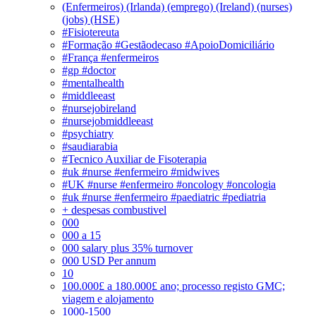
(Enfermeiros) (Irlanda) (emprego) (Ireland) (nurses)
(jobs) (HSE)
#Fisiotereuta
#Formação #Gestãodecaso #ApoioDomiciliário
#França #enfermeiros
#gp #doctor
#mentalhealth
#middleeast
#nursejobireland
#nursejobmiddleeast
#psychiatry
#saudiarabia
#Tecnico Auxiliar de Fisoterapia
#uk #nurse #enfermeiro #midwives
#UK #nurse #enfermeiro #oncology #oncologia
#uk #nurse #enfermeiro #paediatric #pediatria
+ despesas combustivel
000
000 a 15
000 salary plus 35% turnover
000 USD Per annum
10
100.000£ a 180.000£ ano; processo registo GMC;
viagem e alojamento
1000-1500