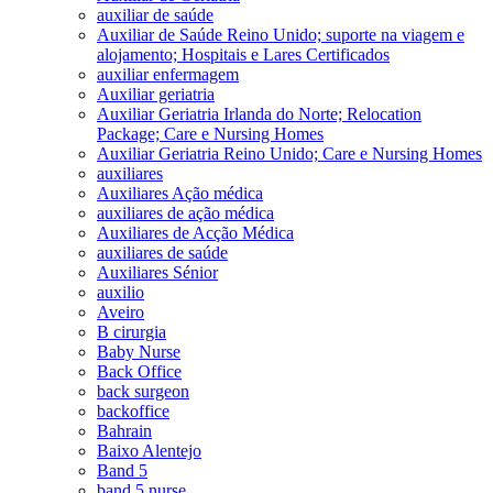
auxiliar de saúde
Auxiliar de Saúde Reino Unido; suporte na viagem e
alojamento; Hospitais e Lares Certificados
auxiliar enfermagem
Auxiliar geriatria
Auxiliar Geriatria Irlanda do Norte; Relocation
Package; Care e Nursing Homes
Auxiliar Geriatria Reino Unido; Care e Nursing Homes
auxiliares
Auxiliares Ação médica
auxiliares de ação médica
Auxiliares de Acção Médica
auxiliares de saúde
Auxiliares Sénior
auxilio
Aveiro
B cirurgia
Baby Nurse
Back Office
back surgeon
backoffice
Bahrain
Baixo Alentejo
Band 5
band 5 nurse