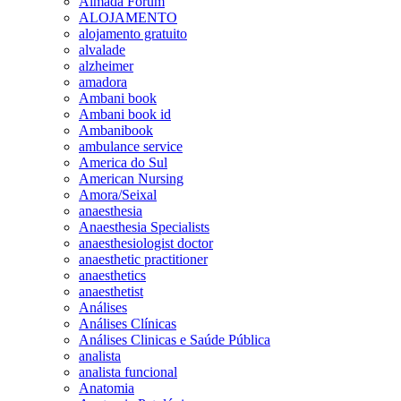
Almada Forum
ALOJAMENTO
alojamento gratuito
alvalade
alzheimer
amadora
Ambani book
Ambani book id
Ambanibook
ambulance service
America do Sul
American Nursing
Amora/Seixal
anaesthesia
Anaesthesia Specialists
anaesthesiologist doctor
anaesthetic practitioner
anaesthetics
anaesthetist
Análises
Análises Clínicas
Análises Clinicas e Saúde Pública
analista
analista funcional
Anatomia