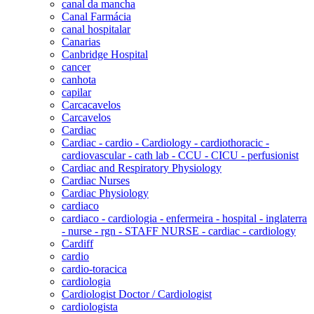
canal da mancha
Canal Farmácia
canal hospitalar
Canarias
Canbridge Hospital
cancer
canhota
capilar
Carcacavelos
Carcavelos
Cardiac
Cardiac - cardio - Cardiology - cardiothoracic -
cardiovascular - cath lab - CCU - CICU - perfusionist
Cardiac and Respiratory Physiology
Cardiac Nurses
Cardiac Physiology
cardiaco
cardiaco - cardiologia - enfermeira - hospital - inglaterra
- nurse - rgn - STAFF NURSE - cardiac - cardiology
Cardiff
cardio
cardio-toracica
cardiologia
Cardiologist Doctor / Cardiologist
cardiologista