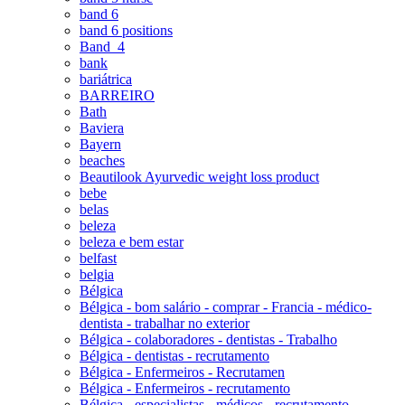
band 6
band 6 positions
Band_4
bank
bariátrica
BARREIRO
Bath
Baviera
Bayern
beaches
Beautilook Ayurvedic weight loss product
bebe
belas
beleza
beleza e bem estar
belfast
belgia
Bélgica
Bélgica - bom salário - comprar - Francia - médico-
dentista - trabalhar no exterior
Bélgica - colaboradores - dentistas - Trabalho
Bélgica - dentistas - recrutamento
Bélgica - Enfermeiros - Recrutamen
Bélgica - Enfermeiros - recrutamento
Bélgica - especialistas - médicos - recrutamento