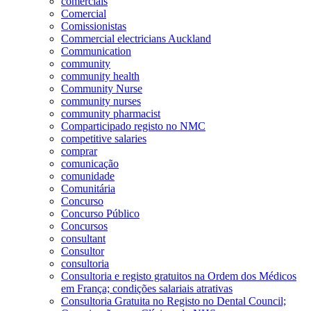
comerciais
Comercial
Comissionistas
Commercial electricians Auckland
Communication
community
community health
Community Nurse
community nurses
community pharmacist
Comparticipado registo no NMC
competitive salaries
comprar
comunicação
comunidade
Comunitária
Concurso
Concurso Público
Concursos
consultant
Consultor
consultoria
Consultoria e registo gratuitos na Ordem dos Médicos
em França; condições salariais atrativas
Consultoria Gratuita no Registo no Dental Council;