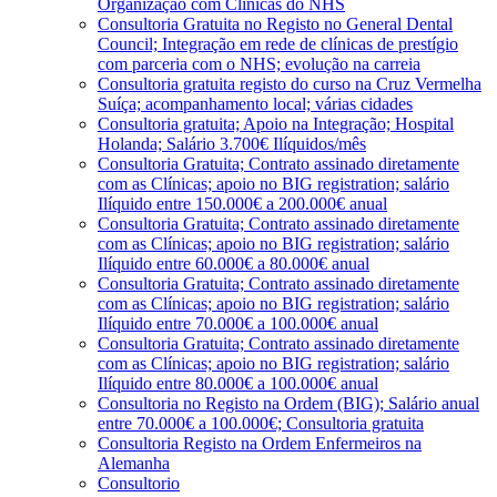
Organização com Clínicas do NHS
Consultoria Gratuita no Registo no General Dental
Council; Integração em rede de clínicas de prestígio
com parceria com o NHS; evolução na carreia
Consultoria gratuita registo do curso na Cruz Vermelha
Suíça; acompanhamento local; várias cidades
Consultoria gratuita; Apoio na Integração; Hospital
Holanda; Salário 3.700€ Ilíquidos/mês
Consultoria Gratuita; Contrato assinado diretamente
com as Clínicas; apoio no BIG registration; salário
Ilíquido entre 150.000€ a 200.000€ anual
Consultoria Gratuita; Contrato assinado diretamente
com as Clínicas; apoio no BIG registration; salário
Ilíquido entre 60.000€ a 80.000€ anual
Consultoria Gratuita; Contrato assinado diretamente
com as Clínicas; apoio no BIG registration; salário
Ilíquido entre 70.000€ a 100.000€ anual
Consultoria Gratuita; Contrato assinado diretamente
com as Clínicas; apoio no BIG registration; salário
Ilíquido entre 80.000€ a 100.000€ anual
Consultoria no Registo na Ordem (BIG); Salário anual
entre 70.000€ a 100.000€; Consultoria gratuita
Consultoria Registo na Ordem Enfermeiros na
Alemanha
Consultorio