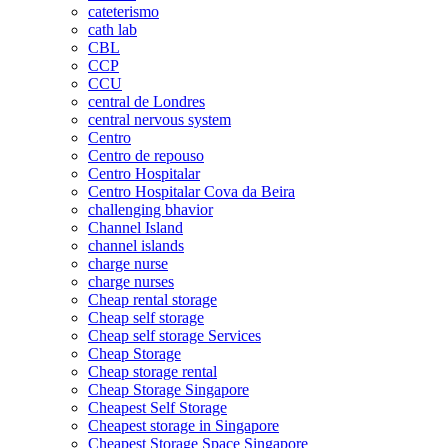
cateterismo
cath lab
CBL
CCP
CCU
central de Londres
central nervous system
Centro
Centro de repouso
Centro Hospitalar
Centro Hospitalar Cova da Beira
challenging bhavior
Channel Island
channel islands
charge nurse
charge nurses
Cheap rental storage
Cheap self storage
Cheap self storage Services
Cheap Storage
Cheap storage rental
Cheap Storage Singapore
Cheapest Self Storage
Cheapest storage in Singapore
Cheapest Storage Space Singapore