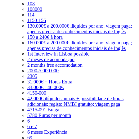
108
108000
114
1150-156
130.000€ a 200.000€ ilíquidos por ano; viagem paga;
apenas precisa de conhecimentos iniciais de Inglês
150 a 240€ à hora
160.000€ a 200.000€ ilíquidos por ano; viagem paga;
apenas precisa de conhecimentos iniciais de Inglês
1st Interview in Lisboa possible
2 meses de acomodação
2 months free accomodation
2000-5.000.000
2305
31.000€ + Horas Extra
33.000€ - 46.000€
4150-000
42.000€ ilíquidos anuais + possibilidade de horas
adicionais; registo NMBI gratuito; viagem paga
4715-091 Braga
5780 Euros per month
6
6 e 7
6 meses Experiência
69