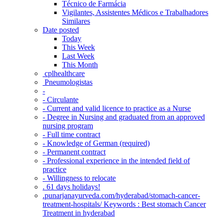
Técnico de Farmácia
Vigilantes, Assistentes Médicos e Trabalhadores
Similares
Date posted
Today
This Week
Last Week
This Month
‎ cplhealthcare‬
Pneumologistas
-
- Circulante
- Current and valid licence to practice as a Nurse
- Degree in Nursing and graduated from an approved
nursing program
- Full time contract
- Knowledge of German (required)
- Permanent contract
- Professional experience in the intended field of
practice
- Willingness to relocate
. 61 days holidays!
.punarjanayurveda.com/hyderabad/stomach-cancer-
treatment-hospitals/ Keywords : Best stomach Cancer
Treatment in hyderabad