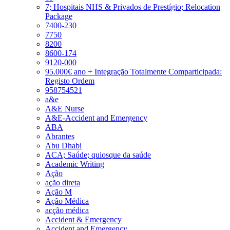
7; Hospitais NHS & Privados de Prestígio; Relocation
Package
7400-230
7750
8200
8600-174
9120-000
95.000€ ano + Integração Totalmente Comparticipada:
Registo Ordem
958754521
a&e
A&E Nurse
A&E-Accident and Emergency
ABA
Abrantes
Abu Dhabi
ACA; Saúde; quiosque da saúde
Academic Writing
Ação
ação direta
Ação M
Ação Médica
acção médica
Accident & Emergency
Accident and Emergency