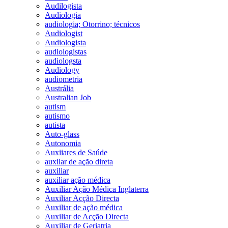
Audilogista
Audiologia
audiologia; Otorrino; técnicos
Audiologist
Audiologista
audiologistas
audiologsta
Audiology
audiometria
Austrália
Australian Job
autism
autismo
autista
Auto-glass
Autonomia
Auxiiares de Saúde
auxilar de ação direta
auxiliar
auxiliar ação médica
Auxiliar Ação Médica Inglaterra
Auxiliar Acção Directa
Auxiliar de ação médica
Auxiliar de Acção Directa
Auxiliar de Geriatria