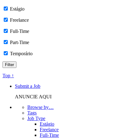
Estágio
Freelance
Full-Time
Part-Time
Temporário
Top ↑
Submit a Job
ANUNCIE AQUI
Browse by…
Tags
Job Type
Estágio
Freelance
Full-Time