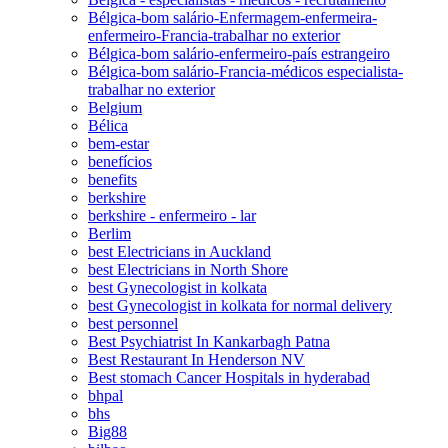
Bélgica-bom salário-Enfermagem-enfermeira-
enfermeiro-Francia-trabalhar no exterior
Bélgica-bom salário-enfermeiro-país estrangeiro
Bélgica-bom salário-Francia-médicos especialista-
trabalhar no exterior
Belgium
Bélica
bem-estar
benefícios
benefits
berkshire
berkshire - enfermeiro - lar
Berlim
best Electricians in Auckland
best Electricians in North Shore
best Gynecologist in kolkata
best Gynecologist in kolkata for normal delivery
best personnel
Best Psychiatrist In Kankarbagh Patna
Best Restaurant In Henderson NV
Best stomach Cancer Hospitals in hyderabad
bhpal
bhs
Big88