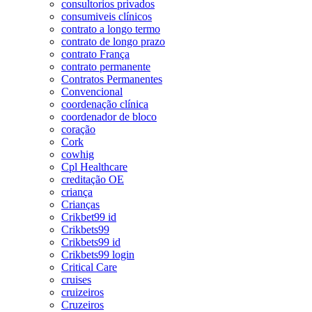
consultorios privados
consumiveis clínicos
contrato a longo termo
contrato de longo prazo
contrato França
contrato permanente
Contratos Permanentes
Convencional
coordenação clínica
coordenador de bloco
coração
Cork
cowhig
Cpl Healthcare
creditação OE
criança
Crianças
Crikbet99 id
Crikbets99
Crikbets99 id
Crikbets99 login
Critical Care
cruises
cruizeiros
Cruzeiros