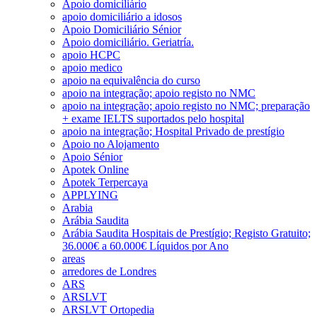
Apoio domiciliário
apoio domiciliário a idosos
Apoio Domiciliário Sénior
Apoio domiciliário. Geriatría.
apoio HCPC
apoio medico
apoio na equivalência do curso
apoio na integração; apoio registo no NMC
apoio na integração; apoio registo no NMC; preparação
+ exame IELTS suportados pelo hospital
apoio na integração; Hospital Privado de prestígio
Apoio no Alojamento
Apoio Sénior
Apotek Online
Apotek Terpercaya
APPLYING
Arabia
Arábia Saudita
Arábia Saudita Hospitais de Prestígio; Registo Gratuito;
36.000€ a 60.000€ Líquidos por Ano
areas
arredores de Londres
ARS
ARSLVT
ARSLVT Ortopedia