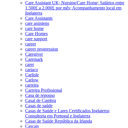
Care Assistant UK; Nursing/Care Home; Salários entre
1.500£ a 2.000£ por mês; Acompanhamento local em
Inglaterra
Care Assistants
care assistens
care home
Care Homes
care support
career
career progression
Caregiver
Caremark
carer
cariaco
Carlisle
Carlow
carreira
Carreira Profissional
Casa de repouso
Casal de Cambra
Casas de saúde
Casas de Saúde e Lares Certificados Inglaterra;
Consultoria em Portugal e Inglaterra
Casas de Saúde República da Irlanda
Cascais