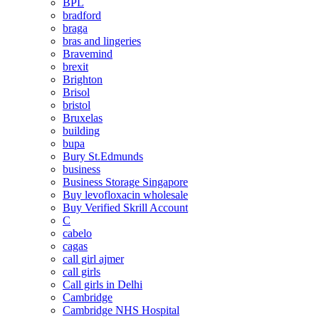
BPL
bradford
braga
bras and lingeries
Bravemind
brexit
Brighton
Brisol
bristol
Bruxelas
building
bupa
Bury St.Edmunds
business
Business Storage Singapore
Buy levofloxacin wholesale
Buy Verified Skrill Account
C
cabelo
cagas
call girl ajmer
call girls
Call girls in Delhi
Cambridge
Cambridge NHS Hospital