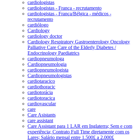
cardiologistas
cardiologistas - França - recrutamento
cardiologistas - França/Bélgica - médicos -
recrutamento
cardiólogo
Cardiology
cardiology doctor
Cardiology Respiratory Gastroenterology Oncology
Palliative Care Care of the Elderly Diabetes /
Endocrinology Paediatrics
cardiopneumologa
Cardiopneumologia
cardiopneumologista
Cardiopneumologistas
cardiotaracico
cardiothoracic
cardiotorácia
cardiotoracica
cardiovascular
care
Care Asistants
care assistant
Care Assistant para 1 LAR em Inglaterra; Sem e com
experiência; Contrato Full Time diretamente com os
Lares; Salário mensal entre 1.500£ a 2.000£