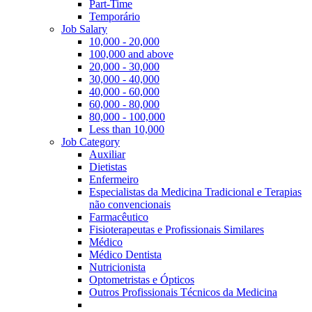
Part-Time
Temporário
Job Salary
10,000 - 20,000
100,000 and above
20,000 - 30,000
30,000 - 40,000
40,000 - 60,000
60,000 - 80,000
80,000 - 100,000
Less than 10,000
Job Category
Auxiliar
Dietistas
Enfermeiro
Especialistas da Medicina Tradicional e Terapias
não convencionais
Farmacêutico
Fisioterapeutas e Profissionais Similares
Médico
Médico Dentista
Nutricionista
Optometristas e Ópticos
Outros Profissionais Técnicos da Medicina