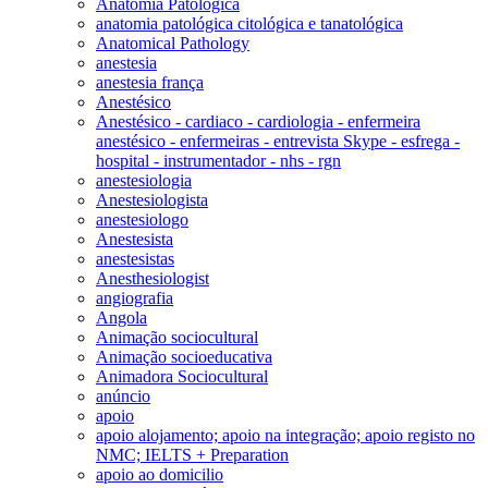
Anatomia Patológica
anatomia patológica citológica e tanatológica
Anatomical Pathology
anestesia
anestesia frança
Anestésico
Anestésico - cardiaco - cardiologia - enfermeira
anestésico - enfermeiras - entrevista Skype - esfrega -
hospital - instrumentador - nhs - rgn
anestesiologia
Anestesiologista
anestesiologo
Anestesista
anestesistas
Anesthesiologist
angiografia
Angola
Animação sociocultural
Animação socioeducativa
Animadora Sociocultural
anúncio
apoio
apoio alojamento; apoio na integração; apoio registo no
NMC; IELTS + Preparation
apoio ao domicilio