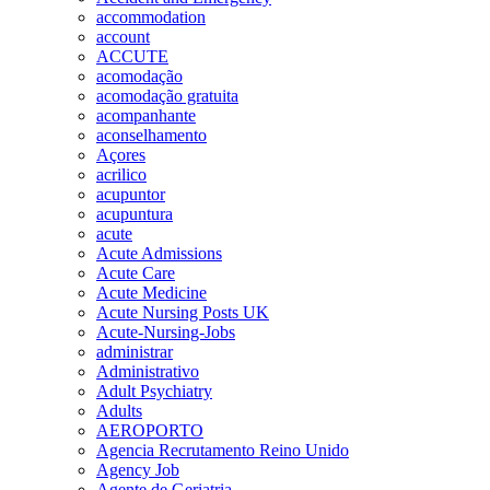
accommodation
account
ACCUTE
acomodação
acomodação gratuita
acompanhante
aconselhamento
Açores
acrilico
acupuntor
acupuntura
acute
Acute Admissions
Acute Care
Acute Medicine
Acute Nursing Posts UK
Acute-Nursing-Jobs
administrar
Administrativo
Adult Psychiatry
Adults
AEROPORTO
Agencia Recrutamento Reino Unido
Agency Job
Agente de Geriatria