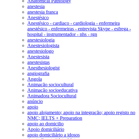
Anatomical Pathology
anestesia
anestesia frança
Anestésico
Anestésico - cardiaco - cardiologia - enfermeira
anestésico - enfermeiras - entrevista Skype - esfrega -
hospital - instrumentador - nhs - rgn
anestesiologia
Anestesiologista
anestesiologo
Anestesista
anestesistas
Anesthesiologist
angiografia
Angola
Animação sociocultural
Animação socioeducativa
Animadora Sociocultural
anúncio
apoio
apoio alojamento; apoio na integração; apoio registo no
NMC; IELTS + Preparation
apoio ao domicilio
Apoio domiciliário
apoio domiciliário a idosos