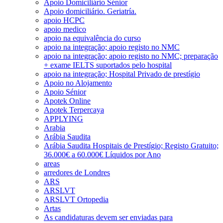
Apoio Domiciliário Sénior
Apoio domiciliário. Geriatría.
apoio HCPC
apoio medico
apoio na equivalência do curso
apoio na integração; apoio registo no NMC
apoio na integração; apoio registo no NMC; preparação
+ exame IELTS suportados pelo hospital
apoio na integração; Hospital Privado de prestígio
Apoio no Alojamento
Apoio Sénior
Apotek Online
Apotek Terpercaya
APPLYING
Arabia
Arábia Saudita
Arábia Saudita Hospitais de Prestígio; Registo Gratuito;
36.000€ a 60.000€ Líquidos por Ano
areas
arredores de Londres
ARS
ARSLVT
ARSLVT Ortopedia
Artas
As candidaturas devem ser enviadas para