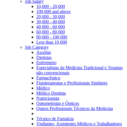
Job Salary
10,000 - 20,000
100,000 and above
20,000 - 30,000
30,000 - 40,000
40,000 - 60,000
60,000 - 80,000
80,000 - 100,000
Less than 10,000
Job Category
Auxiliar
Dietistas
Enfermeiro
Especialistas da Medicina Tradicional e Terapias
não convencionais
Farmacêutico
Fisioterapeutas e Profissionais Similares
Médico
Médico Dentista
Nutricionista
Optometristas e Ópticos
Outros Profissionais Técnicos da Medicina
Técnico de Farmácia
Vigilantes, Assistentes Médicos e Trabalhadores