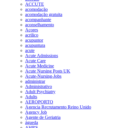
ACCUTE
acomodação
acomodação gratuita
acompanhante
aconselhamento
Açores
acrilico
acupuntor
acupuntura
acute
Acute Admissions
Acute Care
Acute Medicine
Acute Nursing Posts UK
Acute-Nursing-Jobs
administrar
Administrativo
Adult Psychiatry
Adults
AEROPORTO
Agencia Recrutamento Reino Unido
Agency Job
Agente de Geriatria
águeda
AHP'S