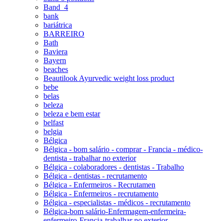
Band_4
bank
bariátrica
BARREIRO
Bath
Baviera
Bayern
beaches
Beautilook Ayurvedic weight loss product
bebe
belas
beleza
beleza e bem estar
belfast
belgia
Bélgica
Bélgica - bom salário - comprar - Francia - médico-
dentista - trabalhar no exterior
Bélgica - colaboradores - dentistas - Trabalho
Bélgica - dentistas - recrutamento
Bélgica - Enfermeiros - Recrutamen
Bélgica - Enfermeiros - recrutamento
Bélgica - especialistas - médicos - recrutamento
Bélgica-bom salário-Enfermagem-enfermeira-
enfermeiro-Francia-trabalhar no exterior