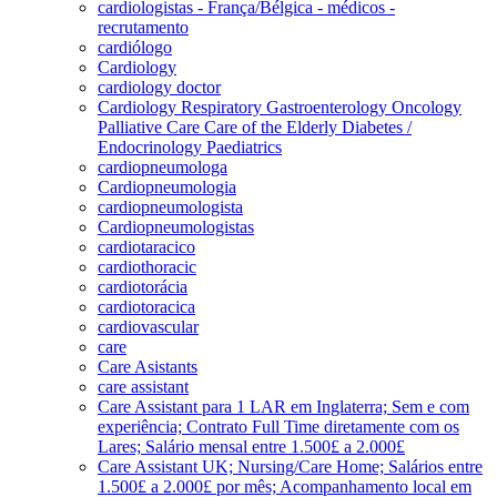
cardiologistas - França/Bélgica - médicos -
recrutamento
cardiólogo
Cardiology
cardiology doctor
Cardiology Respiratory Gastroenterology Oncology
Palliative Care Care of the Elderly Diabetes /
Endocrinology Paediatrics
cardiopneumologa
Cardiopneumologia
cardiopneumologista
Cardiopneumologistas
cardiotaracico
cardiothoracic
cardiotorácia
cardiotoracica
cardiovascular
care
Care Asistants
care assistant
Care Assistant para 1 LAR em Inglaterra; Sem e com
experiência; Contrato Full Time diretamente com os
Lares; Salário mensal entre 1.500£ a 2.000£
Care Assistant UK; Nursing/Care Home; Salários entre
1.500£ a 2.000£ por mês; Acompanhamento local em