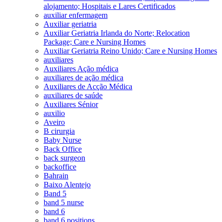
alojamento; Hospitais e Lares Certificados
auxiliar enfermagem
Auxiliar geriatria
Auxiliar Geriatria Irlanda do Norte; Relocation
Package; Care e Nursing Homes
Auxiliar Geriatria Reino Unido; Care e Nursing Homes
auxiliares
Auxiliares Ação médica
auxiliares de ação médica
Auxiliares de Acção Médica
auxiliares de saúde
Auxiliares Sénior
auxilio
Aveiro
B cirurgia
Baby Nurse
Back Office
back surgeon
backoffice
Bahrain
Baixo Alentejo
Band 5
band 5 nurse
band 6
band 6 positions