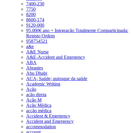
7400-230
7750
8200
8600-174
9120-000
95.000€ ano + Integração Totalmente Comparticipada:
Registo Ordem
958754521
a&e
A&E Nurse
A&E-Accident and Emergency
ABA
Abrantes
Abu Dhabi
ACA; Saúde; quiosque da saúde
Academic Writing
Ação
ação direta
Ação M
Ação Médica
acção médica
Accident & Emergency
Accident and Emergency
accommodation
account