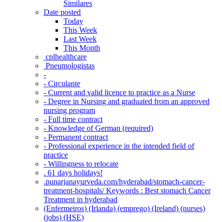
Similares
Date posted
Today
This Week
Last Week
This Month
‎ cplhealthcare‬
Pneumologistas
-
- Circulante
- Current and valid licence to practice as a Nurse
- Degree in Nursing and graduated from an approved
nursing program
- Full time contract
- Knowledge of German (required)
- Permanent contract
- Professional experience in the intended field of
practice
- Willingness to relocate
. 61 days holidays!
.punarjanayurveda.com/hyderabad/stomach-cancer-
treatment-hospitals/ Keywords : Best stomach Cancer
Treatment in hyderabad
(Enfermeiros) (Irlanda) (emprego) (Ireland) (nurses)
(jobs) (HSE)