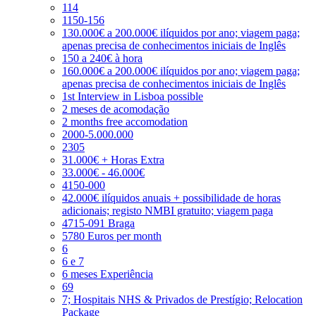
114
1150-156
130.000€ a 200.000€ ilíquidos por ano; viagem paga;
apenas precisa de conhecimentos iniciais de Inglês
150 a 240€ à hora
160.000€ a 200.000€ ilíquidos por ano; viagem paga;
apenas precisa de conhecimentos iniciais de Inglês
1st Interview in Lisboa possible
2 meses de acomodação
2 months free accomodation
2000-5.000.000
2305
31.000€ + Horas Extra
33.000€ - 46.000€
4150-000
42.000€ ilíquidos anuais + possibilidade de horas
adicionais; registo NMBI gratuito; viagem paga
4715-091 Braga
5780 Euros per month
6
6 e 7
6 meses Experiência
69
7; Hospitais NHS & Privados de Prestígio; Relocation
Package