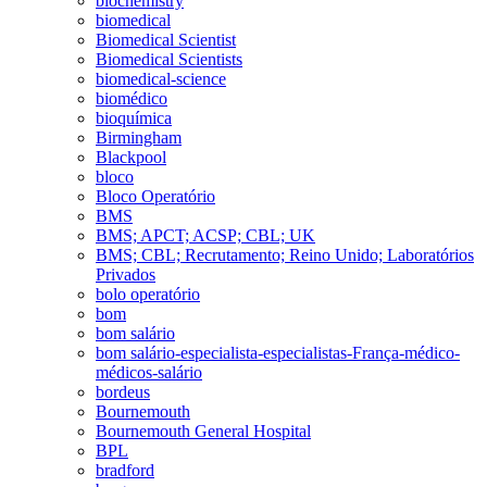
biochemistry
biomedical
Biomedical Scientist
Biomedical Scientists
biomedical-science
biomédico
bioquímica
Birmingham
Blackpool
bloco
Bloco Operatório
BMS
BMS; APCT; ACSP; CBL; UK
BMS; CBL; Recrutamento; Reino Unido; Laboratórios
Privados
bolo operatório
bom
bom salário
bom salário-especialista-especialistas-França-médico-
médicos-salário
bordeus
Bournemouth
Bournemouth General Hospital
BPL
bradford