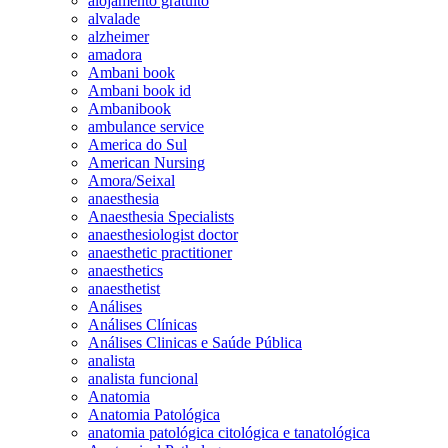
alojamento gratuito
alvalade
alzheimer
amadora
Ambani book
Ambani book id
Ambanibook
ambulance service
America do Sul
American Nursing
Amora/Seixal
anaesthesia
Anaesthesia Specialists
anaesthesiologist doctor
anaesthetic practitioner
anaesthetics
anaesthetist
Análises
Análises Clínicas
Análises Clinicas e Saúde Pública
analista
analista funcional
Anatomia
Anatomia Patológica
anatomia patológica citológica e tanatológica