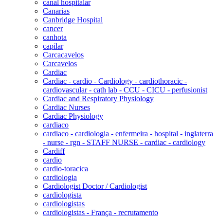
canal hospitalar
Canarias
Canbridge Hospital
cancer
canhota
capilar
Carcacavelos
Carcavelos
Cardiac
Cardiac - cardio - Cardiology - cardiothoracic -
cardiovascular - cath lab - CCU - CICU - perfusionist
Cardiac and Respiratory Physiology
Cardiac Nurses
Cardiac Physiology
cardiaco
cardiaco - cardiologia - enfermeira - hospital - inglaterra
- nurse - rgn - STAFF NURSE - cardiac - cardiology
Cardiff
cardio
cardio-toracica
cardiologia
Cardiologist Doctor / Cardiologist
cardiologista
cardiologistas
cardiologistas - França - recrutamento