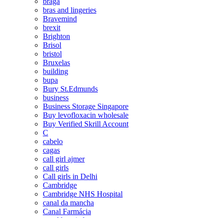
braga
bras and lingeries
Bravemind
brexit
Brighton
Brisol
bristol
Bruxelas
building
bupa
Bury St.Edmunds
business
Business Storage Singapore
Buy levofloxacin wholesale
Buy Verified Skrill Account
C
cabelo
cagas
call girl ajmer
call girls
Call girls in Delhi
Cambridge
Cambridge NHS Hospital
canal da mancha
Canal Farmácia