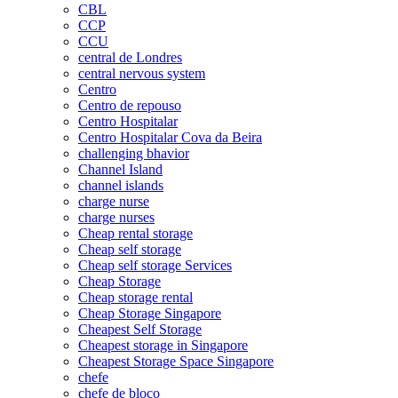
CBL
CCP
CCU
central de Londres
central nervous system
Centro
Centro de repouso
Centro Hospitalar
Centro Hospitalar Cova da Beira
challenging bhavior
Channel Island
channel islands
charge nurse
charge nurses
Cheap rental storage
Cheap self storage
Cheap self storage Services
Cheap Storage
Cheap storage rental
Cheap Storage Singapore
Cheapest Self Storage
Cheapest storage in Singapore
Cheapest Storage Space Singapore
chefe
chefe de bloco