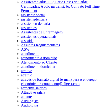
Assistente Saúde UK; Lar e Casas de Saúde
Certificadas; Apoio na transição; Contrato Full Time
Permanent
assistente social
assistentedentaria
assistenten dentaria
assistentes
Assistentes de Enfermagem
assistentes operacionais
assistida
Assuntos Regulamentares
ASW
atendimento
atendimento a domicílio
Atendimento ao Cliente
atendimento domiciliar
atrative
atrativo
através de formato digital (e-mail) para o endereço
electrónico: recrutamento@cligest.com
attractive salaries
Attractive salary
atuante
Audilogista
Audiologia