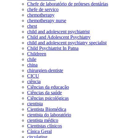
Chefe de laboratório de próteses dentárias
chefe de serviço
chemotherapy
chemotherapy nurse
chest
child and adolescent psychiatrist
Child and Adolescent Psychiatry
child and adolescent psychiatry specialist
Child Psychiatrist In Patna
Childreen
chile
china
chirurgien-dentiste
CICU
ciência
Ciências da educação
Ciências da saúde
Ciências psicológicas
cientista
Cientista Biomédica
cientista do laboratório
cientista médico
Cientistas clínicos
Cínica Geral
circulating