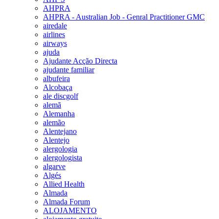
AHPRA
AHPRA - Australian Job - Genral Practitioner GMC
airedale
airlines
airways
ajuda
Ajudante Acção Directa
ajudante familiar
albufeira
Alcobaça
ale discgolf
alemã
Alemanha
alemão
Alentejano
Alentejo
alergologia
alergologista
algarve
Algés
Allied Health
Almada
Almada Forum
ALOJAMENTO