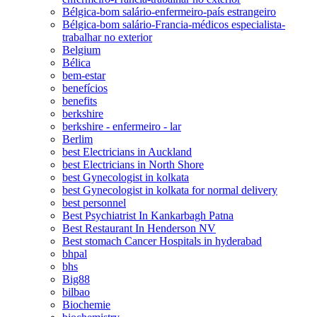
Bélgica-bom salário-enfermeiro-país estrangeiro
Bélgica-bom salário-Francia-médicos especialista-
trabalhar no exterior
Belgium
Bélica
bem-estar
benefícios
benefits
berkshire
berkshire - enfermeiro - lar
Berlim
best Electricians in Auckland
best Electricians in North Shore
best Gynecologist in kolkata
best Gynecologist in kolkata for normal delivery
best personnel
Best Psychiatrist In Kankarbagh Patna
Best Restaurant In Henderson NV
Best stomach Cancer Hospitals in hyderabad
bhpal
bhs
Big88
bilbao
Biochemie