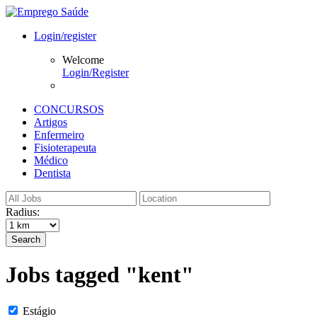
Login/register
Welcome
Login/Register
CONCURSOS
Artigos
Enfermeiro
Fisioterapeuta
Médico
Dentista
Radius:
Search
Jobs tagged "kent"
Estágio