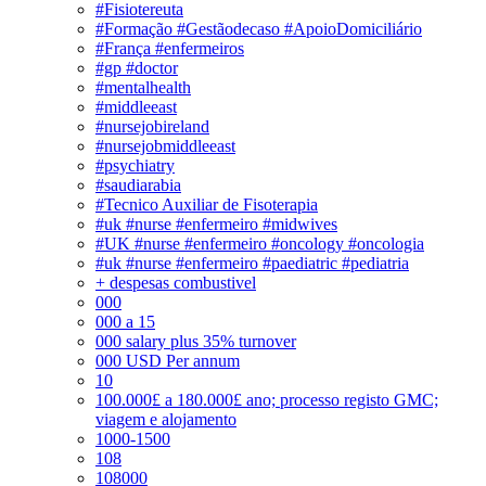
#Fisiotereuta
#Formação #Gestãodecaso #ApoioDomiciliário
#França #enfermeiros
#gp #doctor
#mentalhealth
#middleeast
#nursejobireland
#nursejobmiddleeast
#psychiatry
#saudiarabia
#Tecnico Auxiliar de Fisoterapia
#uk #nurse #enfermeiro #midwives
#UK #nurse #enfermeiro #oncology #oncologia
#uk #nurse #enfermeiro #paediatric #pediatria
+ despesas combustivel
000
000 a 15
000 salary plus 35% turnover
000 USD Per annum
10
100.000£ a 180.000£ ano; processo registo GMC;
viagem e alojamento
1000-1500
108
108000