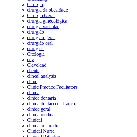
Cirurgia
cirurgia da obesidade
Cirurgia Geral
cirurgia ginécológica
cirurgia vascular
cirurgião
cirurgião geral
cirurgião oral
cirurgica
Citologia
city
Cleveland
cliente
clincal analysis
clinic
Clinic Practice Facilitators
clinica
clinica dentária
clinica dentaria na frança
clínica geral
clínica médica
Clinical
clinical instructor
Clinical Nurse
Clinical Pathology