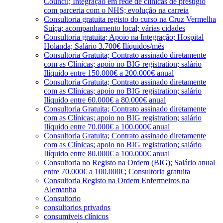
Council; Integração em rede de clínicas de prestígio
com parceria com o NHS; evolução na carreia
Consultoria gratuita registo do curso na Cruz Vermelha
Suíça; acompanhamento local; várias cidades
Consultoria gratuita; Apoio na Integração; Hospital
Holanda; Salário 3.700€ Ilíquidos/mês
Consultoria Gratuita; Contrato assinado diretamente
com as Clínicas; apoio no BIG registration; salário
Ilíquido entre 150.000€ a 200.000€ anual
Consultoria Gratuita; Contrato assinado diretamente
com as Clínicas; apoio no BIG registration; salário
Ilíquido entre 60.000€ a 80.000€ anual
Consultoria Gratuita; Contrato assinado diretamente
com as Clínicas; apoio no BIG registration; salário
Ilíquido entre 70.000€ a 100.000€ anual
Consultoria Gratuita; Contrato assinado diretamente
com as Clínicas; apoio no BIG registration; salário
Ilíquido entre 80.000€ a 100.000€ anual
Consultoria no Registo na Ordem (BIG); Salário anual
entre 70.000€ a 100.000€; Consultoria gratuita
Consultoria Registo na Ordem Enfermeiros na
Alemanha
Consultorio
consultorios privados
consumiveis clínicos