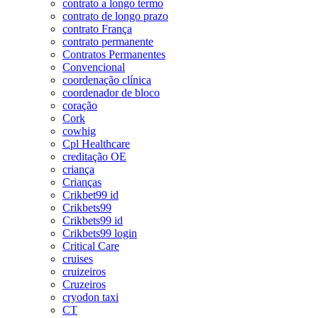
contrato a longo termo
contrato de longo prazo
contrato França
contrato permanente
Contratos Permanentes
Convencional
coordenação clínica
coordenador de bloco
coração
Cork
cowhig
Cpl Healthcare
creditação OE
criança
Crianças
Crikbet99 id
Crikbets99
Crikbets99 id
Crikbets99 login
Critical Care
cruises
cruizeiros
Cruzeiros
cryodon taxi
CT