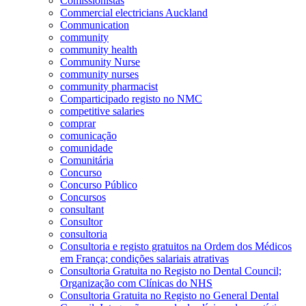
Comissionistas
Commercial electricians Auckland
Communication
community
community health
Community Nurse
community nurses
community pharmacist
Comparticipado registo no NMC
competitive salaries
comprar
comunicação
comunidade
Comunitária
Concurso
Concurso Público
Concursos
consultant
Consultor
consultoria
Consultoria e registo gratuitos na Ordem dos Médicos
em França; condições salariais atrativas
Consultoria Gratuita no Registo no Dental Council;
Organização com Clínicas do NHS
Consultoria Gratuita no Registo no General Dental