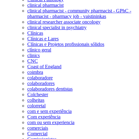
clinical pharmacist
clinical pharmacist - community pharmacist - GPhC -
pharmacist - pharmacy job - vaistininkas
clinical researcher associate oncology
clinical specialist in psychiatry
Clínicas
Clínicas e Lares
Clínicas e Projetos profissionais sólidos
clínico geral
clinics
CNC
Coast of England
coimbra
colaboradore
colaboradores
colaboradores dentistas
Colchester
colheitas
colorretal
com e sem experiência
Com experiência
com ou sem experiencia
comerciais
Comercial