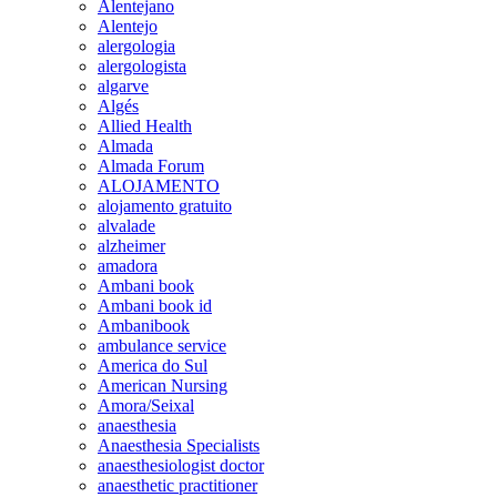
Alentejano
Alentejo
alergologia
alergologista
algarve
Algés
Allied Health
Almada
Almada Forum
ALOJAMENTO
alojamento gratuito
alvalade
alzheimer
amadora
Ambani book
Ambani book id
Ambanibook
ambulance service
America do Sul
American Nursing
Amora/Seixal
anaesthesia
Anaesthesia Specialists
anaesthesiologist doctor
anaesthetic practitioner