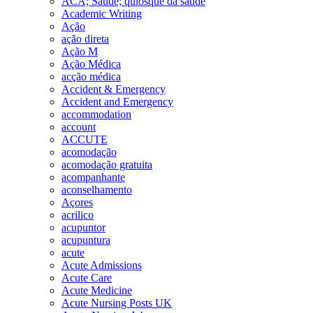
ACA; Saúde; quiosque da saúde
Academic Writing
Ação
ação direta
Ação M
Ação Médica
acção médica
Accident & Emergency
Accident and Emergency
accommodation
account
ACCUTE
acomodação
acomodação gratuita
acompanhante
aconselhamento
Açores
acrilico
acupuntor
acupuntura
acute
Acute Admissions
Acute Care
Acute Medicine
Acute Nursing Posts UK