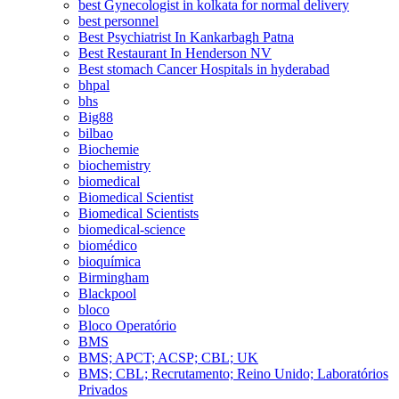
best Gynecologist in kolkata for normal delivery
best personnel
Best Psychiatrist In Kankarbagh Patna
Best Restaurant In Henderson NV
Best stomach Cancer Hospitals in hyderabad
bhpal
bhs
Big88
bilbao
Biochemie
biochemistry
biomedical
Biomedical Scientist
Biomedical Scientists
biomedical-science
biomédico
bioquímica
Birmingham
Blackpool
bloco
Bloco Operatório
BMS
BMS; APCT; ACSP; CBL; UK
BMS; CBL; Recrutamento; Reino Unido; Laboratórios
Privados