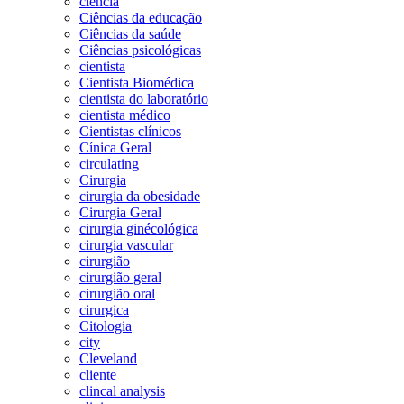
ciência
Ciências da educação
Ciências da saúde
Ciências psicológicas
cientista
Cientista Biomédica
cientista do laboratório
cientista médico
Cientistas clínicos
Cínica Geral
circulating
Cirurgia
cirurgia da obesidade
Cirurgia Geral
cirurgia ginécológica
cirurgia vascular
cirurgião
cirurgião geral
cirurgião oral
cirurgica
Citologia
city
Cleveland
cliente
clincal analysis