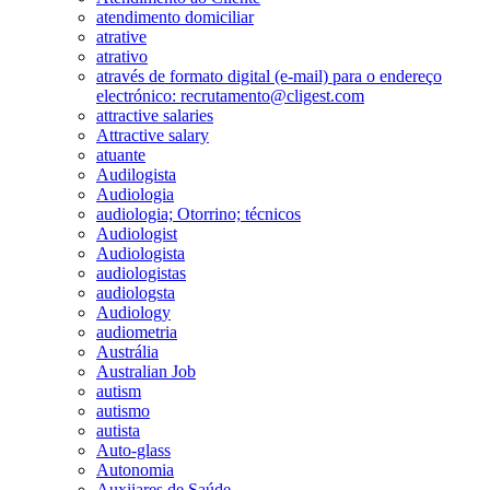
atendimento domiciliar
atrative
atrativo
através de formato digital (e-mail) para o endereço
electrónico: recrutamento@cligest.com
attractive salaries
Attractive salary
atuante
Audilogista
Audiologia
audiologia; Otorrino; técnicos
Audiologist
Audiologista
audiologistas
audiologsta
Audiology
audiometria
Austrália
Australian Job
autism
autismo
autista
Auto-glass
Autonomia
Auxiiares de Saúde