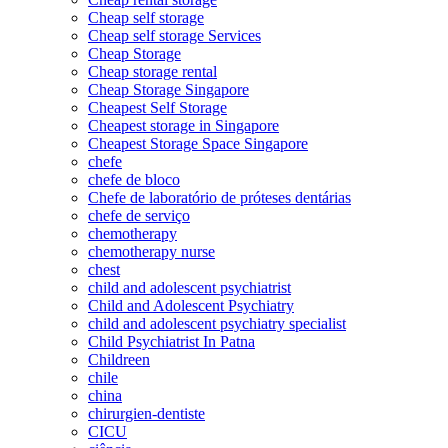
Cheap self storage
Cheap self storage Services
Cheap Storage
Cheap storage rental
Cheap Storage Singapore
Cheapest Self Storage
Cheapest storage in Singapore
Cheapest Storage Space Singapore
chefe
chefe de bloco
Chefe de laboratório de próteses dentárias
chefe de serviço
chemotherapy
chemotherapy nurse
chest
child and adolescent psychiatrist
Child and Adolescent Psychiatry
child and adolescent psychiatry specialist
Child Psychiatrist In Patna
Childreen
chile
china
chirurgien-dentiste
CICU