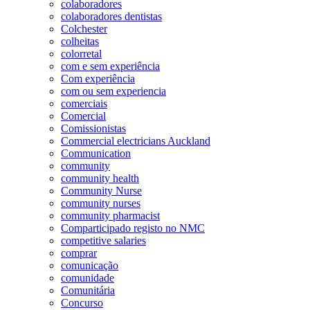
colaboradores
colaboradores dentistas
Colchester
colheitas
colorretal
com e sem experiência
Com experiência
com ou sem experiencia
comerciais
Comercial
Comissionistas
Commercial electricians Auckland
Communication
community
community health
Community Nurse
community nurses
community pharmacist
Comparticipado registo no NMC
competitive salaries
comprar
comunicação
comunidade
Comunitária
Concurso