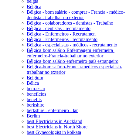
belgia
Bélgica
Bélgica - bom salário - comprar - Francia - médico-
dentista - trabalhar no exterior
Bélgica - colaboradores - dentistas - Trabalho
Bélgica - dentistas - recrutamento
Bélgica - Enfermeiros - Recrutamen
Bélgica - Enfermeiros - recrutamento
Bélgica - especialistas - médicos - recrutamento
Bélgica-bom salário-Enfermagem-enfermeira-
enfermeiro-Francia-trabalhar no exterior
Bélgica-bom salário-enfermeiro-país estrangeiro
Bélgica-bom salário-Francia-médicos especialista-
trabalhar no exterior
Belgium
Bélica
bem-estar
benefícios
benefits
berkshire
berkshire - enfermeiro - lar
Berlim
best Electricians in Auckland
best Electricians in North Shore
best Gynecologist in kolkata