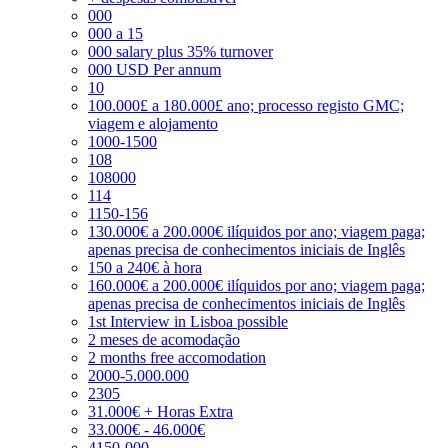
000
000 a 15
000 salary plus 35% turnover
000 USD Per annum
10
100.000£ a 180.000£ ano; processo registo GMC;
viagem e alojamento
1000-1500
108
108000
114
1150-156
130.000€ a 200.000€ ilíquidos por ano; viagem paga;
apenas precisa de conhecimentos iniciais de Inglês
150 a 240€ à hora
160.000€ a 200.000€ ilíquidos por ano; viagem paga;
apenas precisa de conhecimentos iniciais de Inglês
1st Interview in Lisboa possible
2 meses de acomodação
2 months free accomodation
2000-5.000.000
2305
31.000€ + Horas Extra
33.000€ - 46.000€
4150-000