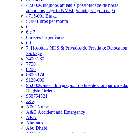
42.000€ ilíquidos anuais + possibilidade de horas
adicionais; registo NMBI gratuito; viagem paga
4715-091 Braga
5780 Euros per month
6
6 e 7
6 meses Experiência
69
7; Hospitais NHS & Privados de Prestígio; Relocation
Package
7400-230
7750
8200
8600-174
9120-000
95.000€ ano + Integração Totalmente Comparticipada:
Registo Ordem
958754521
a&e
A&E Nurse
A&E-Accident and Emergency
ABA
Abrantes
Abu Dhabi