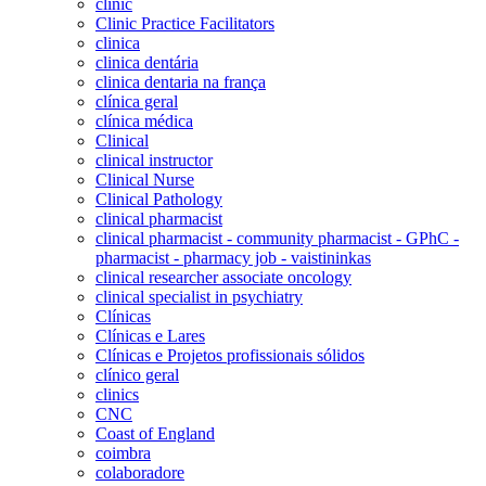
clinic
Clinic Practice Facilitators
clinica
clinica dentária
clinica dentaria na frança
clínica geral
clínica médica
Clinical
clinical instructor
Clinical Nurse
Clinical Pathology
clinical pharmacist
clinical pharmacist - community pharmacist - GPhC -
pharmacist - pharmacy job - vaistininkas
clinical researcher associate oncology
clinical specialist in psychiatry
Clínicas
Clínicas e Lares
Clínicas e Projetos profissionais sólidos
clínico geral
clinics
CNC
Coast of England
coimbra
colaboradore