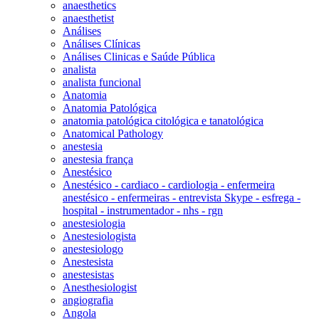
anaesthetics
anaesthetist
Análises
Análises Clínicas
Análises Clinicas e Saúde Pública
analista
analista funcional
Anatomia
Anatomia Patológica
anatomia patológica citológica e tanatológica
Anatomical Pathology
anestesia
anestesia frança
Anestésico
Anestésico - cardiaco - cardiologia - enfermeira
anestésico - enfermeiras - entrevista Skype - esfrega -
hospital - instrumentador - nhs - rgn
anestesiologia
Anestesiologista
anestesiologo
Anestesista
anestesistas
Anesthesiologist
angiografia
Angola