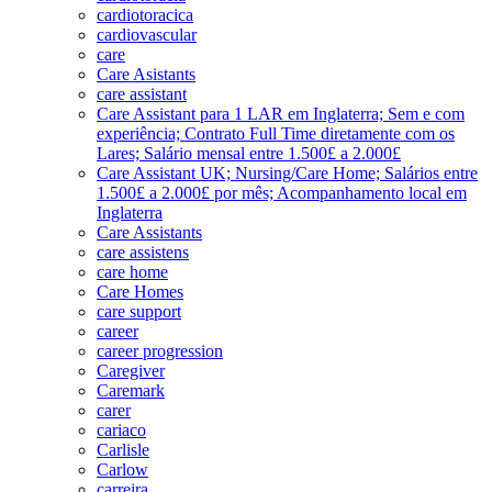
cardiotoracica
cardiovascular
care
Care Asistants
care assistant
Care Assistant para 1 LAR em Inglaterra; Sem e com
experiência; Contrato Full Time diretamente com os
Lares; Salário mensal entre 1.500£ a 2.000£
Care Assistant UK; Nursing/Care Home; Salários entre
1.500£ a 2.000£ por mês; Acompanhamento local em
Inglaterra
Care Assistants
care assistens
care home
Care Homes
care support
career
career progression
Caregiver
Caremark
carer
cariaco
Carlisle
Carlow
carreira