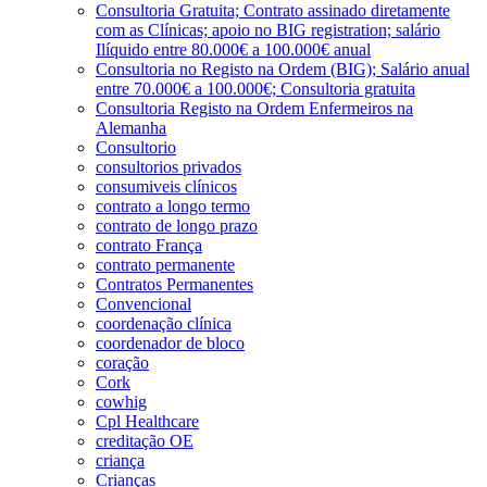
Consultoria Gratuita; Contrato assinado diretamente
com as Clínicas; apoio no BIG registration; salário
Ilíquido entre 80.000€ a 100.000€ anual
Consultoria no Registo na Ordem (BIG); Salário anual
entre 70.000€ a 100.000€; Consultoria gratuita
Consultoria Registo na Ordem Enfermeiros na
Alemanha
Consultorio
consultorios privados
consumiveis clínicos
contrato a longo termo
contrato de longo prazo
contrato França
contrato permanente
Contratos Permanentes
Convencional
coordenação clínica
coordenador de bloco
coração
Cork
cowhig
Cpl Healthcare
creditação OE
criança
Crianças