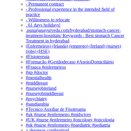
- Permanent contract
- Professional experience in the intended field of
practice
- Willingness to relocate
. 61 days holidays!
.punarjanayurveda.com/hyderabad/stomach-cancer-
treatment-hospitals/ Keywords : Best stomach Cancer
Treatment in hyderabad
(Enfermeiros) (Irlanda) (emprego) (Ireland) (nurses)
(jobs) (HSE)
#Fisiotereuta
#Formação #Gestãodecaso #ApoioDomiciliário
#França #enfermeiros
#gp #doctor
#mentalhealth
#middleeast
#nursejobireland
#nursejobmiddleeast
#psychiatry
#saudiarabia
#Tecnico Auxiliar de Fisoterapia
#uk #nurse #enfermeiro #midwives
#UK #nurse #enfermeiro #oncology #oncologia
#uk #nurse #enfermeiro #paediatric #pediatria
+ despesas combustivel