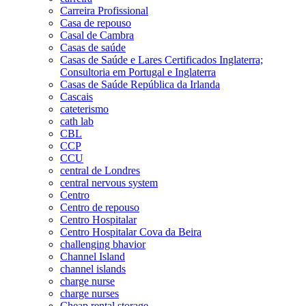
Carreira Profissional
Casa de repouso
Casal de Cambra
Casas de saúde
Casas de Saúde e Lares Certificados Inglaterra;
Consultoria em Portugal e Inglaterra
Casas de Saúde República da Irlanda
Cascais
cateterismo
cath lab
CBL
CCP
CCU
central de Londres
central nervous system
Centro
Centro de repouso
Centro Hospitalar
Centro Hospitalar Cova da Beira
challenging bhavior
Channel Island
channel islands
charge nurse
charge nurses
Cheap rental storage