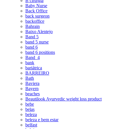
B cirurgia
Baby Nurse
Back Office
back surgeon
backoffice
Bahrain
Baixo Alentejo
Band 5
band 5 nurse
band 6
band 6 positions
Band_4
bank
bariátrica
BARREIRO
Bath
Baviera
Bayern
beaches
Beautilook Ayurvedic weight loss product
bebe
belas
beleza
beleza e bem estar
belfast