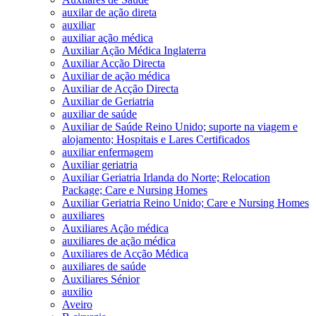
auxilar de ação direta
auxiliar
auxiliar ação médica
Auxiliar Ação Médica Inglaterra
Auxiliar Acção Directa
Auxiliar de ação médica
Auxiliar de Acção Directa
Auxiliar de Geriatria
auxiliar de saúde
Auxiliar de Saúde Reino Unido; suporte na viagem e
alojamento; Hospitais e Lares Certificados
auxiliar enfermagem
Auxiliar geriatria
Auxiliar Geriatria Irlanda do Norte; Relocation
Package; Care e Nursing Homes
Auxiliar Geriatria Reino Unido; Care e Nursing Homes
auxiliares
Auxiliares Ação médica
auxiliares de ação médica
Auxiliares de Acção Médica
auxiliares de saúde
Auxiliares Sénior
auxilio
Aveiro