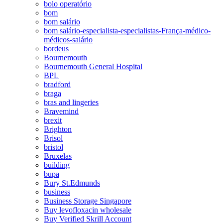
bolo operatório
bom
bom salário
bom salário-especialista-especialistas-França-médico-
médicos-salário
bordeus
Bournemouth
Bournemouth General Hospital
BPL
bradford
braga
bras and lingeries
Bravemind
brexit
Brighton
Brisol
bristol
Bruxelas
building
bupa
Bury St.Edmunds
business
Business Storage Singapore
Buy levofloxacin wholesale
Buy Verified Skrill Account