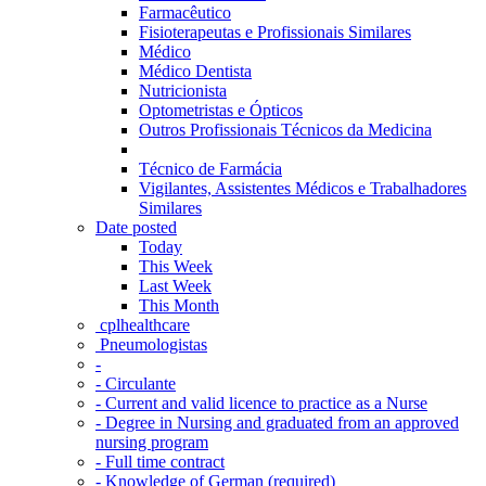
Farmacêutico
Fisioterapeutas e Profissionais Similares
Médico
Médico Dentista
Nutricionista
Optometristas e Ópticos
Outros Profissionais Técnicos da Medicina
Técnico de Farmácia
Vigilantes, Assistentes Médicos e Trabalhadores
Similares
Date posted
Today
This Week
Last Week
This Month
‎ cplhealthcare‬
Pneumologistas
-
- Circulante
- Current and valid licence to practice as a Nurse
- Degree in Nursing and graduated from an approved
nursing program
- Full time contract
- Knowledge of German (required)