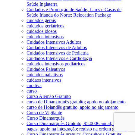
Saúde Inglaterra
Cuidados e Promoção de Saúde; Lares e Casas de
Saúde Irlanda do Norte; Relocation Package
cuidados gerais
cuidados geriátricos
cuidados idosos
cuidados intensivos
Cuidados Intensivos Adultos
Cuidados Intensivos de Adultos
Cuidados Intensivos de Pediatria
Cuidados Intensivos e Cardiologia
cuidados intensivos pediátricos
Cuidados Paleativos
cuidados paliativos
cuidaos intensivos
curativa
curso
Curso Alemão Gratuito
curso de Dinamarquês gratuito; apoio no alojamento
curso de Holandês gratuito; apoio no alojamento
Curso de Vigilante
Curso Dinamarquês
Curso Dinamarquês Gratuito; 95.000€ anual; Viagens
pagas; apoio na integração; registo na ordem gratuito
Curso Dinamarquês gratuito; Consultoria Gratuita;