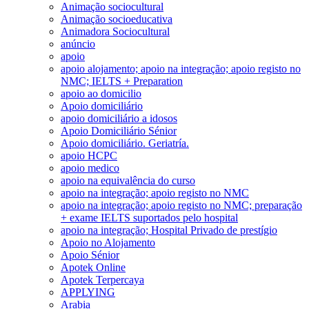
Animação sociocultural
Animação socioeducativa
Animadora Sociocultural
anúncio
apoio
apoio alojamento; apoio na integração; apoio registo no
NMC; IELTS + Preparation
apoio ao domicilio
Apoio domiciliário
apoio domiciliário a idosos
Apoio Domiciliário Sénior
Apoio domiciliário. Geriatría.
apoio HCPC
apoio medico
apoio na equivalência do curso
apoio na integração; apoio registo no NMC
apoio na integração; apoio registo no NMC; preparação
+ exame IELTS suportados pelo hospital
apoio na integração; Hospital Privado de prestígio
Apoio no Alojamento
Apoio Sénior
Apotek Online
Apotek Terpercaya
APPLYING
Arabia