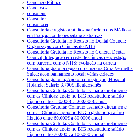
Concurso Público
Concursos
consultant
Consultor
consultoria
Consultoria e registo gratuitos na Ordem dos Médicos
em França; condições salariais atrativas
Consultoria Gratuita no Registo no Dental Council;
Organização com Clínicas do NHS
Consultoria Gratuita no Registo no General Dental
Council; Integração em rede de clínicas de prestígio
com parceria com o NHS; evolução na carreia
Consultoria gratuita registo do curso na Cruz Vermelha
Suíça; acompanhamento local; várias cidades
Consultoria gratuita; Apoio na Integração; Hospital
Holanda; Salário 3.700€ Ilíquidos/mês
Consultoria Gratuita; Contrato assinado diretamente
com as Clínicas; apoio no BIG registration; salário
Ilíquido entre 150.000€ a 200.000€ anual
Consultoria Gratuita; Contrato assinado diretamente
com as Clínicas; apoio no BIG registration; salário
Ilíquido entre 60.000€ a 80.000€ anual
Consultoria Gratuita; Contrato assinado diretamente
com as Clínicas; apoio no BIG registration; salário
Ilíquido entre 70.000€ a 100.000€ anual