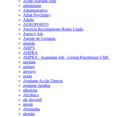
Acute-Nursing-Jobs
administrar
Administrativo
Adult Psychiatry
Adults
AEROPORTO
Agencia Recrutamento Reino Unido
Agency Job
Agente de Geriatria
águeda
AHP'S
AHPRA
AHPRA - Australian Job - Genral Practitioner GMC
airedale
airlines
airways
ajuda
Ajudante Acção Directa
ajudante familiar
albufeira
Alcobaça
ale discgolf
alemã
Alemanha
alemão