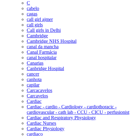
C
cabelo
cagas
call girl ajmer
call girls
Call girls in Delhi
Cambridge
Cambridge NHS Hospital
canal da mancha
Canal Farmácia
canal hospitalar
Canarias
Canbridge Hospital
cancer
canhota
capilar
Carcacavelos
Carcavelos
Cardiac
Cardiac - cardio - Cardiology - cardiothoracic -
cardiovascular - cath lab - CCU - CICU - perfusionist
Cardiac and Respiratory Physiology
Cardiac Nurses
Cardiac Physiology
cardiaco