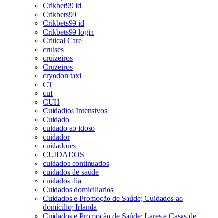
Crikbet99 id
Crikbets99
Crikbets99 id
Crikbets99 login
Critical Care
cruises
cruizeiros
Cruzeiros
cryodon taxi
CT
cuf
CUH
Cuidadios Intensivos
Cuidado
cuidado ao idoso
cuidador
cuidadores
CUIDADOS
cuidados continuados
cuidados de saúde
cuidados dia
Cuidados domiciliarios
Cuidados e Promoção de Saúde; Cuidados ao
domícilio; Irlanda
Cuidados e Promoção de Saúde; Lares e Casas de