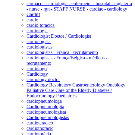
cardiaco - cardiologia - enfermeira - hospital - inglaterra
- nurse - rgn - STAFF NURSE - cardiac - cardiology
Cardiff
cardio
cardio-toracica
cardiologia
Cardiologist Doctor / Cardiologist
cardiologista
cardiologistas
cardiologistas - França - recrutamento
cardiologistas - França/Bélgica - médicos -
recrutamento
cardiólogo
Cardiology
cardiology doctor
Cardiology Respiratory Gastroenterology Oncology
Palliative Care Care of the Elderly Diabetes /
Endocrinology Paediatrics
cardiopneumologa
Cardiopneumologia
cardiopneumologista
Cardiopneumologistas
cardiotaracico
cardiothoracic
cardiotorácia