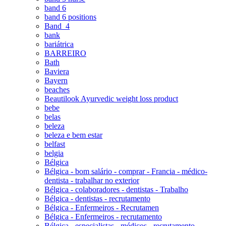
band 6
band 6 positions
Band_4
bank
bariátrica
BARREIRO
Bath
Baviera
Bayern
beaches
Beautilook Ayurvedic weight loss product
bebe
belas
beleza
beleza e bem estar
belfast
belgia
Bélgica
Bélgica - bom salário - comprar - Francia - médico-
dentista - trabalhar no exterior
Bélgica - colaboradores - dentistas - Trabalho
Bélgica - dentistas - recrutamento
Bélgica - Enfermeiros - Recrutamen
Bélgica - Enfermeiros - recrutamento
Bélgica - especialistas - médicos - recrutamento