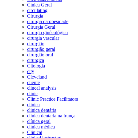
Cínica Geral
circulating
Cirurgia
cirurgia da obesidade
Cirurgia Geral
cirurgia ginécológica
cirurgia vascular
cirurgião
cirurgião geral
cirurgião oral
cirurgica
Citologia
city
Cleveland
cliente
clincal analysis
clinic
Clinic Practice Facilitators
clinica
clinica dentária
clinica dentaria na frança
clínica geral
clínica médica
Clinical
clinical instructor