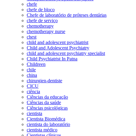
chefe
chefe de bloco
Chefe de laboratório de próteses dentárias
chefe de serviço
chemotherapy
chemotherapy nurse
chest
child and adolescent psychiatrist
Child and Adolescent Psychiatry
child and adolescent psychiatry specialist
Child Psychiatrist In Patna
Childreen
chile
china
chirurgien-dentiste
CICU
ciência
Ciências da educação
Ciências da saúde
Ciências psicológicas
cientista
Cientista Biomédica
cientista do laboratório
cientista médico
Cientistas clínicos