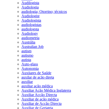
Audilogista
Audiologia
audiologia; Otorrino; técnicos
Audiologist
Audiologista
audiologistas
audiologsta
Audiology
audiometria
Austrália
Australian Job
autism
autismo
autista
Auto-glass
Autonomia
Auxiiares de Saúde
auxilar de ação direta
auxiliar
auxiliar ação médica
Auxiliar Ação Médica Inglaterra
Auxiliar Acção Directa
Auxiliar de ação médica
Auxiliar de Acção Directa
Auxiliar de Geriatria