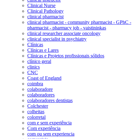
Clinical Nurse
Clinical Pathology
clinical pharmacist
clinical pharmacist - community pharmacist - GPhC -
pharmacist - pharmacy job - vaistininkas
clinical researcher associate oncology
clinical specialist in psychiatry
Clínicas
Clínicas e Lares
Clínicas e Projetos profissionais sólidos
clínico geral
clinics
CNC
Coast of England
coimbra
colaboradore
colaboradores
colaboradores dentistas
Colchester
colheitas
colorretal
com e sem experiência
Com experiência
com ou sem experiencia