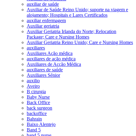
auxiliar de saúde
Auxiliar de Saúde Reino Unido; suporte na viagem e
alojamento; Hospitais e Lares Certificados
auxiliar enfermagem
Auxiliar geriatria
Auxiliar Geriatria Irlanda do Norte; Relocation
Package; Care e Nursing Homes
Auxiliar Geriatria Reino Unido; Care e Nursing Homes
auxiliares
Auxiliares Ação médica
auxiliares de ação médica
Auxiliares de Acção Médica
auxiliares de saúde
Auxiliares Sénior
auxilio
Aveiro
B cirurgia
Baby Nurse
Back Office
back surgeon
backoffice
Bahrain
Baixo Alentejo
Band 5
band 5 nurse