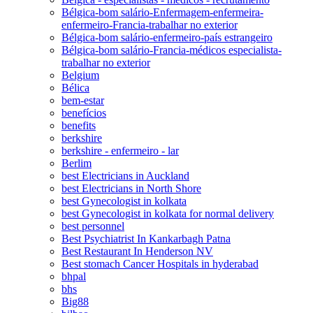
Bélgica-bom salário-Enfermagem-enfermeira-
enfermeiro-Francia-trabalhar no exterior
Bélgica-bom salário-enfermeiro-país estrangeiro
Bélgica-bom salário-Francia-médicos especialista-
trabalhar no exterior
Belgium
Bélica
bem-estar
benefícios
benefits
berkshire
berkshire - enfermeiro - lar
Berlim
best Electricians in Auckland
best Electricians in North Shore
best Gynecologist in kolkata
best Gynecologist in kolkata for normal delivery
best personnel
Best Psychiatrist In Kankarbagh Patna
Best Restaurant In Henderson NV
Best stomach Cancer Hospitals in hyderabad
bhpal
bhs
Big88