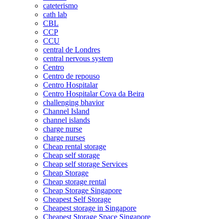
cateterismo
cath lab
CBL
CCP
CCU
central de Londres
central nervous system
Centro
Centro de repouso
Centro Hospitalar
Centro Hospitalar Cova da Beira
challenging bhavior
Channel Island
channel islands
charge nurse
charge nurses
Cheap rental storage
Cheap self storage
Cheap self storage Services
Cheap Storage
Cheap storage rental
Cheap Storage Singapore
Cheapest Self Storage
Cheapest storage in Singapore
Cheapest Storage Space Singapore