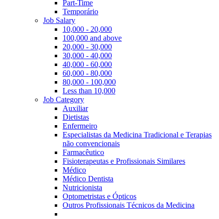
Part-Time
Temporário
Job Salary
10,000 - 20,000
100,000 and above
20,000 - 30,000
30,000 - 40,000
40,000 - 60,000
60,000 - 80,000
80,000 - 100,000
Less than 10,000
Job Category
Auxiliar
Dietistas
Enfermeiro
Especialistas da Medicina Tradicional e Terapias
não convencionais
Farmacêutico
Fisioterapeutas e Profissionais Similares
Médico
Médico Dentista
Nutricionista
Optometristas e Ópticos
Outros Profissionais Técnicos da Medicina