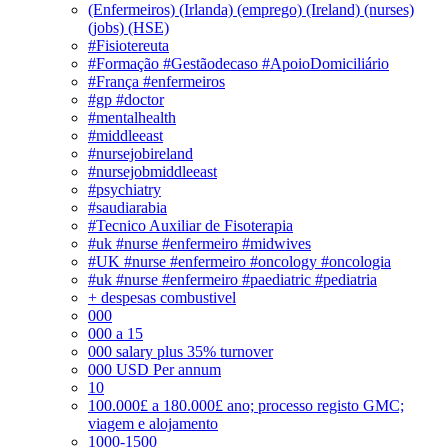
(Enfermeiros) (Irlanda) (emprego) (Ireland) (nurses)
(jobs) (HSE)
#Fisiotereuta
#Formação #Gestãodecaso #ApoioDomiciliário
#França #enfermeiros
#gp #doctor
#mentalhealth
#middleeast
#nursejobireland
#nursejobmiddleeast
#psychiatry
#saudiarabia
#Tecnico Auxiliar de Fisoterapia
#uk #nurse #enfermeiro #midwives
#UK #nurse #enfermeiro #oncology #oncologia
#uk #nurse #enfermeiro #paediatric #pediatria
+ despesas combustivel
000
000 a 15
000 salary plus 35% turnover
000 USD Per annum
10
100.000£ a 180.000£ ano; processo registo GMC;
viagem e alojamento
1000-1500