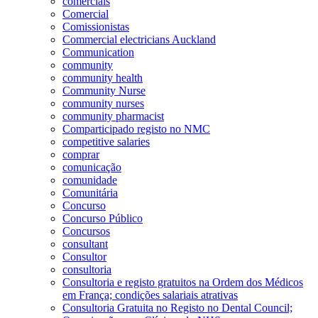
comerciais
Comercial
Comissionistas
Commercial electricians Auckland
Communication
community
community health
Community Nurse
community nurses
community pharmacist
Comparticipado registo no NMC
competitive salaries
comprar
comunicação
comunidade
Comunitária
Concurso
Concurso Público
Concursos
consultant
Consultor
consultoria
Consultoria e registo gratuitos na Ordem dos Médicos
em França; condições salariais atrativas
Consultoria Gratuita no Registo no Dental Council;