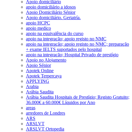
Apoio domiciliário
apoio domiciliário a idosos
Apoio Domiciliário Sénior
Apoio domiciliário. Geriatría.
apoio HCPC
apoio medico
apoio na equivalência do curso
apoio na integração; apoio registo no NMC
apoio na integração; apoio registo no NMC; preparação
+ exame IELTS suportados pelo hospital
apoio na integração; Hospital Privado de prestígio
Apoio no Alojamento
Apoio Sénior
Apotek Online
Apotek Terpercaya
APPLYING
Arabia
Arábia Saudita
Arábia Saudita Hospitais de Prestígio; Registo Gratuito;
36.000€ a 60.000€ Líquidos por Ano
areas
arredores de Londres
ARS
ARSLVT
ARSLVT Ortopedia