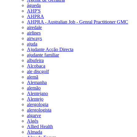
águeda
AHP'S
AHPRA
AHPRA - Australian Job - Genral Practitioner GMC
airedale
airlines
airways
ajuda
Ajudante Acção Directa
ajudante familiar
albufeira
Alcobaça
ale discgolf
alemã
Alemanha
alemão
Alentejano
Alentejo
alergologia
alergologista
algarve
Algés
Allied Health
Almada