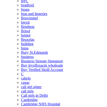
BPL
bradford
braga
bras and lingeries
Bravemind
brexit
Brighton
Brisol
bristol
Bruxelas
building
bupa
Bury St.Edmunds
business
Business Storage Singapore
Buy levofloxacin wholesale
Buy Verified Skrill Account
C
cabelo
cagas
call girl ajmer
call girls
Call girls in Delhi
Cambridge
Cambridge NHS Hospital