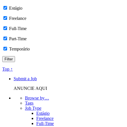
Estágio
Freelance
Full-Time
Part-Time
Temporário
Top ↑
Submit a Job
ANUNCIE AQUI
Browse by…
Tags
Job Type
Estágio
Freelance
Full-Time