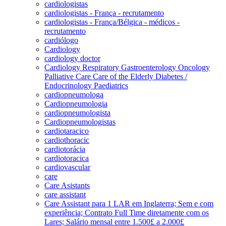
cardiologistas
cardiologistas - França - recrutamento
cardiologistas - França/Bélgica - médicos -
recrutamento
cardiólogo
Cardiology
cardiology doctor
Cardiology Respiratory Gastroenterology Oncology
Palliative Care Care of the Elderly Diabetes /
Endocrinology Paediatrics
cardiopneumologa
Cardiopneumologia
cardiopneumologista
Cardiopneumologistas
cardiotaracico
cardiothoracic
cardiotorácia
cardiotoracica
cardiovascular
care
Care Asistants
care assistant
Care Assistant para 1 LAR em Inglaterra; Sem e com
experiência; Contrato Full Time diretamente com os
Lares; Salário mensal entre 1.500£ a 2.000£