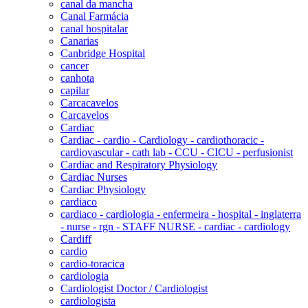
canal da mancha
Canal Farmácia
canal hospitalar
Canarias
Canbridge Hospital
cancer
canhota
capilar
Carcacavelos
Carcavelos
Cardiac
Cardiac - cardio - Cardiology - cardiothoracic -
cardiovascular - cath lab - CCU - CICU - perfusionist
Cardiac and Respiratory Physiology
Cardiac Nurses
Cardiac Physiology
cardiaco
cardiaco - cardiologia - enfermeira - hospital - inglaterra
- nurse - rgn - STAFF NURSE - cardiac - cardiology
Cardiff
cardio
cardio-toracica
cardiologia
Cardiologist Doctor / Cardiologist
cardiologista