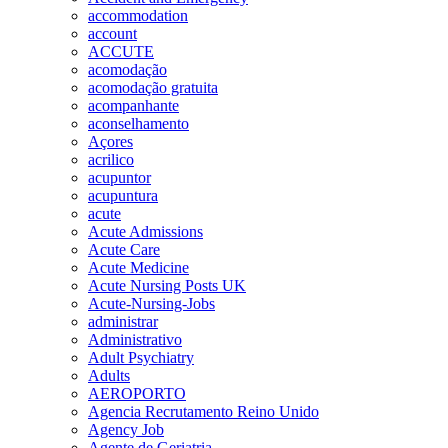
accommodation
account
ACCUTE
acomodação
acomodação gratuita
acompanhante
aconselhamento
Açores
acrilico
acupuntor
acupuntura
acute
Acute Admissions
Acute Care
Acute Medicine
Acute Nursing Posts UK
Acute-Nursing-Jobs
administrar
Administrativo
Adult Psychiatry
Adults
AEROPORTO
Agencia Recrutamento Reino Unido
Agency Job
Agente de Geriatria