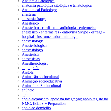
Anatomia Patológica
anatomia patológica citológica e tanatológica
Anatomical Pathology
anestesia
anestesia frança
Anestésico
Anestésico - cardiaco - cardiologia - enfermeira
anestésico - enfermeiras - entrevista Skype - esfrega -
hospital - instrumentador - nhs - rgn
anestesiologia
Anestesiologista
anestesiologo
Anestesista
anestesistas
Anesthesiologist
angiografia
Angola
Animação sociocultural
Animação socioeducativa
Animadora Sociocultural
anúncio
apoio
apoio alojamento; apoio na integração; apoio registo no
NMC; IELTS + Preparation
apoio ao domicilio