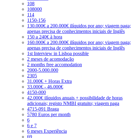
108
108000
114
1150-156
130.000€ a 200.000€ ilíquidos por ano; viagem paga;
apenas precisa de conhecimentos iniciais de Inglês
150 a 240€ à hora
160.000€ a 200.000€ ilíquidos por ano; viagem paga;
apenas precisa de conhecimentos iniciais de Inglês
1st Interview in Lisboa possible
2 meses de acomodação
2 months free accomodation
2000-5.000.000
2305
31.000€ + Horas Extra
33.000€ - 46.000€
4150-000
42.000€ ilíquidos anuais + possibilidade de horas
adicionais; registo NMBI gratuito; viagem paga
4715-091 Braga
5780 Euros per month
6
6 e 7
6 meses Experiência
69