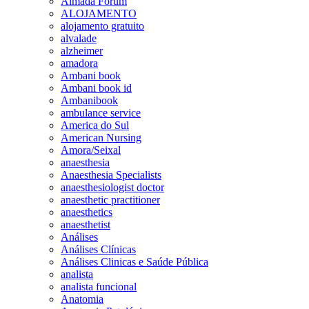
Almada Forum
ALOJAMENTO
alojamento gratuito
alvalade
alzheimer
amadora
Ambani book
Ambani book id
Ambanibook
ambulance service
America do Sul
American Nursing
Amora/Seixal
anaesthesia
Anaesthesia Specialists
anaesthesiologist doctor
anaesthetic practitioner
anaesthetics
anaesthetist
Análises
Análises Clínicas
Análises Clinicas e Saúde Pública
analista
analista funcional
Anatomia