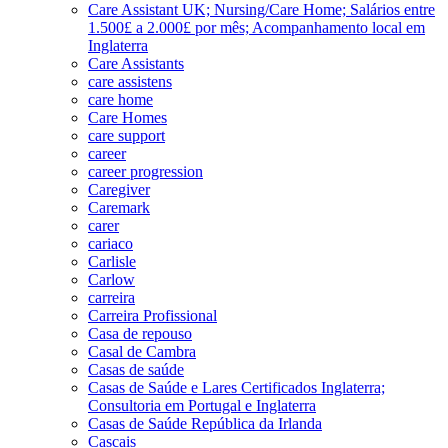
Care Assistant UK; Nursing/Care Home; Salários entre
1.500£ a 2.000£ por mês; Acompanhamento local em
Inglaterra
Care Assistants
care assistens
care home
Care Homes
care support
career
career progression
Caregiver
Caremark
carer
cariaco
Carlisle
Carlow
carreira
Carreira Profissional
Casa de repouso
Casal de Cambra
Casas de saúde
Casas de Saúde e Lares Certificados Inglaterra;
Consultoria em Portugal e Inglaterra
Casas de Saúde República da Irlanda
Cascais