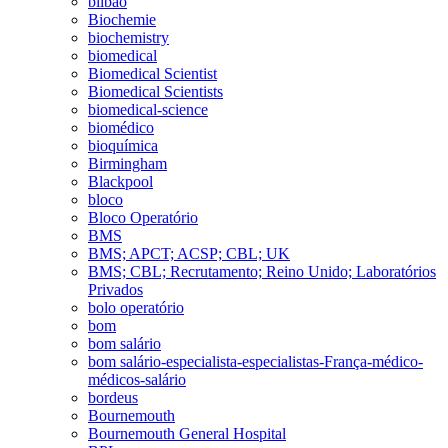
bilbao
Biochemie
biochemistry
biomedical
Biomedical Scientist
Biomedical Scientists
biomedical-science
biomédico
bioquímica
Birmingham
Blackpool
bloco
Bloco Operatório
BMS
BMS; APCT; ACSP; CBL; UK
BMS; CBL; Recrutamento; Reino Unido; Laboratórios
Privados
bolo operatório
bom
bom salário
bom salário-especialista-especialistas-França-médico-
médicos-salário
bordeus
Bournemouth
Bournemouth General Hospital