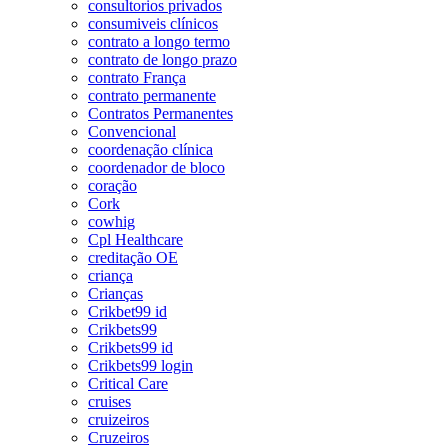
consultorios privados
consumiveis clínicos
contrato a longo termo
contrato de longo prazo
contrato França
contrato permanente
Contratos Permanentes
Convencional
coordenação clínica
coordenador de bloco
coração
Cork
cowhig
Cpl Healthcare
creditação OE
criança
Crianças
Crikbet99 id
Crikbets99
Crikbets99 id
Crikbets99 login
Critical Care
cruises
cruizeiros
Cruzeiros