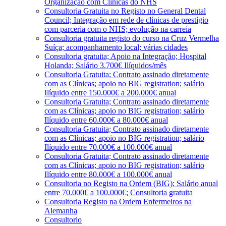
Organização com Clínicas do NHS
Consultoria Gratuita no Registo no General Dental
Council; Integração em rede de clínicas de prestígio
com parceria com o NHS; evolução na carreia
Consultoria gratuita registo do curso na Cruz Vermelha
Suíça; acompanhamento local; várias cidades
Consultoria gratuita; Apoio na Integração; Hospital
Holanda; Salário 3.700€ Ilíquidos/mês
Consultoria Gratuita; Contrato assinado diretamente
com as Clínicas; apoio no BIG registration; salário
Ilíquido entre 150.000€ a 200.000€ anual
Consultoria Gratuita; Contrato assinado diretamente
com as Clínicas; apoio no BIG registration; salário
Ilíquido entre 60.000€ a 80.000€ anual
Consultoria Gratuita; Contrato assinado diretamente
com as Clínicas; apoio no BIG registration; salário
Ilíquido entre 70.000€ a 100.000€ anual
Consultoria Gratuita; Contrato assinado diretamente
com as Clínicas; apoio no BIG registration; salário
Ilíquido entre 80.000€ a 100.000€ anual
Consultoria no Registo na Ordem (BIG); Salário anual
entre 70.000€ a 100.000€; Consultoria gratuita
Consultoria Registo na Ordem Enfermeiros na
Alemanha
Consultorio