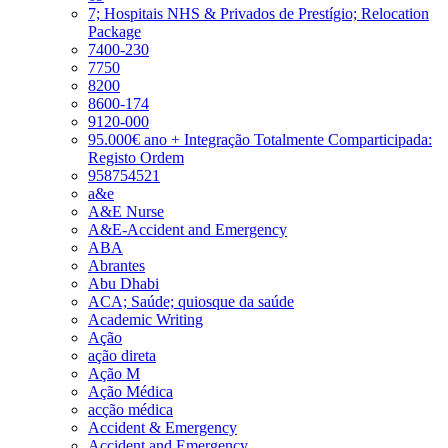
7; Hospitais NHS & Privados de Prestígio; Relocation
Package
7400-230
7750
8200
8600-174
9120-000
95.000€ ano + Integração Totalmente Comparticipada:
Registo Ordem
958754521
a&e
A&E Nurse
A&E-Accident and Emergency
ABA
Abrantes
Abu Dhabi
ACA; Saúde; quiosque da saúde
Academic Writing
Ação
ação direta
Ação M
Ação Médica
acção médica
Accident & Emergency
Accident and Emergency