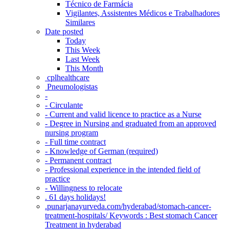
Técnico de Farmácia
Vigilantes, Assistentes Médicos e Trabalhadores
Similares
Date posted
Today
This Week
Last Week
This Month
‎ cplhealthcare‬
Pneumologistas
-
- Circulante
- Current and valid licence to practice as a Nurse
- Degree in Nursing and graduated from an approved
nursing program
- Full time contract
- Knowledge of German (required)
- Permanent contract
- Professional experience in the intended field of
practice
- Willingness to relocate
. 61 days holidays!
.punarjanayurveda.com/hyderabad/stomach-cancer-
treatment-hospitals/ Keywords : Best stomach Cancer
Treatment in hyderabad