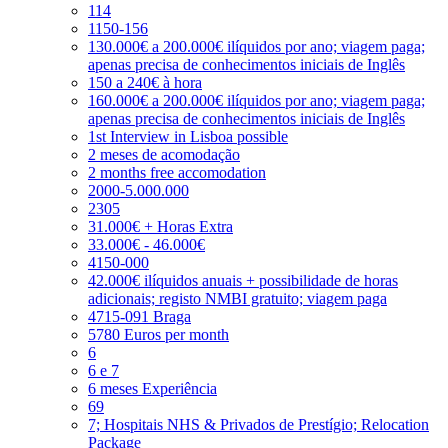
114
1150-156
130.000€ a 200.000€ ilíquidos por ano; viagem paga;
apenas precisa de conhecimentos iniciais de Inglês
150 a 240€ à hora
160.000€ a 200.000€ ilíquidos por ano; viagem paga;
apenas precisa de conhecimentos iniciais de Inglês
1st Interview in Lisboa possible
2 meses de acomodação
2 months free accomodation
2000-5.000.000
2305
31.000€ + Horas Extra
33.000€ - 46.000€
4150-000
42.000€ ilíquidos anuais + possibilidade de horas
adicionais; registo NMBI gratuito; viagem paga
4715-091 Braga
5780 Euros per month
6
6 e 7
6 meses Experiência
69
7; Hospitais NHS & Privados de Prestígio; Relocation
Package