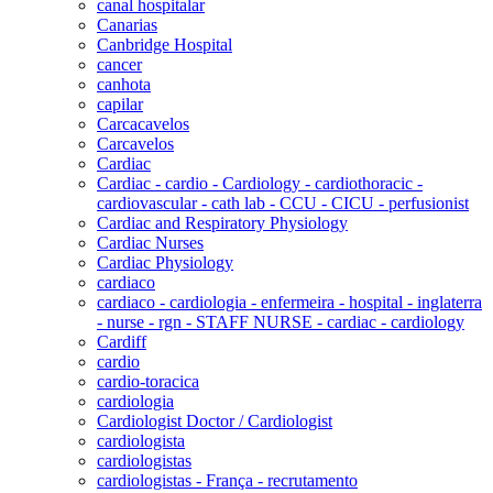
canal hospitalar
Canarias
Canbridge Hospital
cancer
canhota
capilar
Carcacavelos
Carcavelos
Cardiac
Cardiac - cardio - Cardiology - cardiothoracic -
cardiovascular - cath lab - CCU - CICU - perfusionist
Cardiac and Respiratory Physiology
Cardiac Nurses
Cardiac Physiology
cardiaco
cardiaco - cardiologia - enfermeira - hospital - inglaterra
- nurse - rgn - STAFF NURSE - cardiac - cardiology
Cardiff
cardio
cardio-toracica
cardiologia
Cardiologist Doctor / Cardiologist
cardiologista
cardiologistas
cardiologistas - França - recrutamento