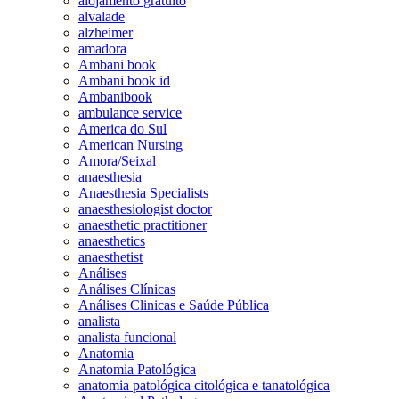
alojamento gratuito
alvalade
alzheimer
amadora
Ambani book
Ambani book id
Ambanibook
ambulance service
America do Sul
American Nursing
Amora/Seixal
anaesthesia
Anaesthesia Specialists
anaesthesiologist doctor
anaesthetic practitioner
anaesthetics
anaesthetist
Análises
Análises Clínicas
Análises Clinicas e Saúde Pública
analista
analista funcional
Anatomia
Anatomia Patológica
anatomia patológica citológica e tanatológica