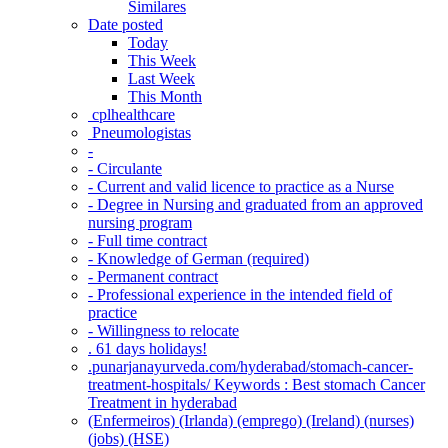
Similares
Date posted
Today
This Week
Last Week
This Month
‎ cplhealthcare‬
Pneumologistas
-
- Circulante
- Current and valid licence to practice as a Nurse
- Degree in Nursing and graduated from an approved
nursing program
- Full time contract
- Knowledge of German (required)
- Permanent contract
- Professional experience in the intended field of
practice
- Willingness to relocate
. 61 days holidays!
.punarjanayurveda.com/hyderabad/stomach-cancer-
treatment-hospitals/ Keywords : Best stomach Cancer
Treatment in hyderabad
(Enfermeiros) (Irlanda) (emprego) (Ireland) (nurses)
(jobs) (HSE)