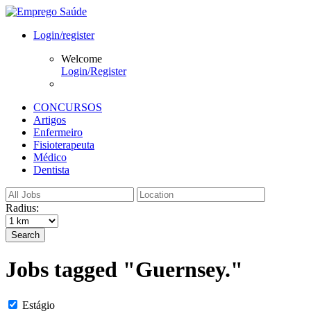
Login/register
Welcome
Login/Register
CONCURSOS
Artigos
Enfermeiro
Fisioterapeuta
Médico
Dentista
Radius:
Search
Jobs tagged "Guernsey."
Estágio