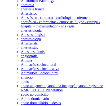
Anatomical Pathology
anestesia
anestesia frança
Anestésico
Anestésico - cardiaco - cardiologia - enfermeira
anestésico - enfermeiras - entrevista Skype - esfrega -
hospital - instrumentador - nhs - rgn
anestesiologia
Anestesiologista
anestesiologo
Anestesista
anestesistas
Anesthesiologist
angiografia
Angola
Animação sociocultural
Animação socioeducativa
Animadora Sociocultural
anúncio
apoio
apoio alojamento; apoio na integração; apoio registo no
NMC; IELTS + Preparation
apoio ao domicilio
Apoio domiciliário
apoio domiciliário a idosos