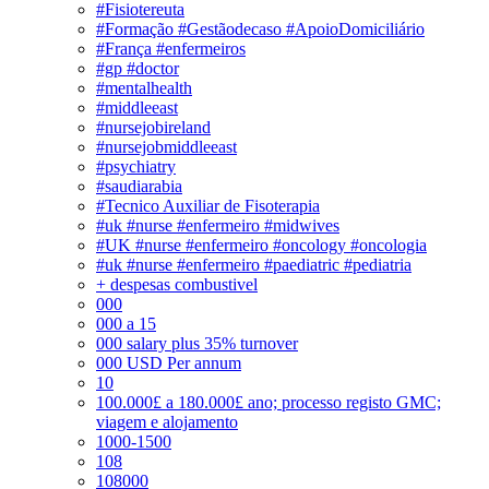
#Fisiotereuta
#Formação #Gestãodecaso #ApoioDomiciliário
#França #enfermeiros
#gp #doctor
#mentalhealth
#middleeast
#nursejobireland
#nursejobmiddleeast
#psychiatry
#saudiarabia
#Tecnico Auxiliar de Fisoterapia
#uk #nurse #enfermeiro #midwives
#UK #nurse #enfermeiro #oncology #oncologia
#uk #nurse #enfermeiro #paediatric #pediatria
+ despesas combustivel
000
000 a 15
000 salary plus 35% turnover
000 USD Per annum
10
100.000£ a 180.000£ ano; processo registo GMC;
viagem e alojamento
1000-1500
108
108000