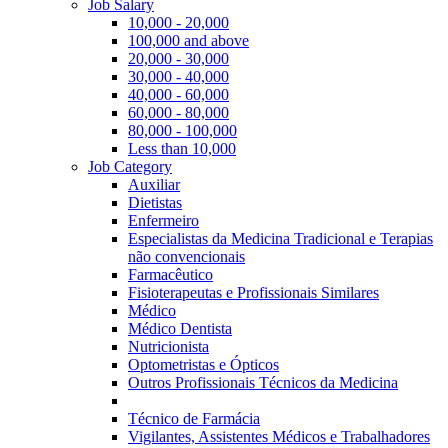
Job Salary
10,000 - 20,000
100,000 and above
20,000 - 30,000
30,000 - 40,000
40,000 - 60,000
60,000 - 80,000
80,000 - 100,000
Less than 10,000
Job Category
Auxiliar
Dietistas
Enfermeiro
Especialistas da Medicina Tradicional e Terapias
não convencionais
Farmacêutico
Fisioterapeutas e Profissionais Similares
Médico
Médico Dentista
Nutricionista
Optometristas e Ópticos
Outros Profissionais Técnicos da Medicina
Técnico de Farmácia
Vigilantes, Assistentes Médicos e Trabalhadores