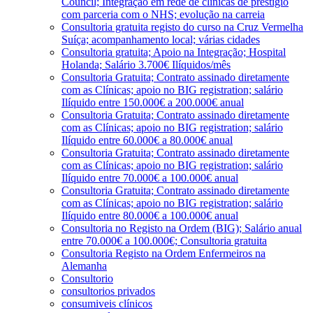
Council; Integração em rede de clínicas de prestígio
com parceria com o NHS; evolução na carreia
Consultoria gratuita registo do curso na Cruz Vermelha
Suíça; acompanhamento local; várias cidades
Consultoria gratuita; Apoio na Integração; Hospital
Holanda; Salário 3.700€ Ilíquidos/mês
Consultoria Gratuita; Contrato assinado diretamente
com as Clínicas; apoio no BIG registration; salário
Ilíquido entre 150.000€ a 200.000€ anual
Consultoria Gratuita; Contrato assinado diretamente
com as Clínicas; apoio no BIG registration; salário
Ilíquido entre 60.000€ a 80.000€ anual
Consultoria Gratuita; Contrato assinado diretamente
com as Clínicas; apoio no BIG registration; salário
Ilíquido entre 70.000€ a 100.000€ anual
Consultoria Gratuita; Contrato assinado diretamente
com as Clínicas; apoio no BIG registration; salário
Ilíquido entre 80.000€ a 100.000€ anual
Consultoria no Registo na Ordem (BIG); Salário anual
entre 70.000€ a 100.000€; Consultoria gratuita
Consultoria Registo na Ordem Enfermeiros na
Alemanha
Consultorio
consultorios privados
consumiveis clínicos