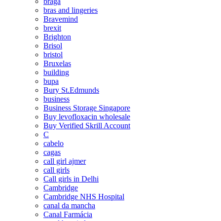
braga
bras and lingeries
Bravemind
brexit
Brighton
Brisol
bristol
Bruxelas
building
bupa
Bury St.Edmunds
business
Business Storage Singapore
Buy levofloxacin wholesale
Buy Verified Skrill Account
C
cabelo
cagas
call girl ajmer
call girls
Call girls in Delhi
Cambridge
Cambridge NHS Hospital
canal da mancha
Canal Farmácia