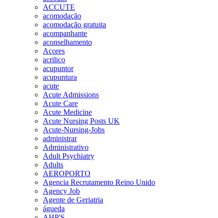
ACCUTE
acomodação
acomodação gratuita
acompanhante
aconselhamento
Açores
acrilico
acupuntor
acupuntura
acute
Acute Admissions
Acute Care
Acute Medicine
Acute Nursing Posts UK
Acute-Nursing-Jobs
administrar
Administrativo
Adult Psychiatry
Adults
AEROPORTO
Agencia Recrutamento Reino Unido
Agency Job
Agente de Geriatria
águeda
AHP'S