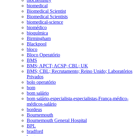
biochemistry
biomedical
Biomedical Scientist
Biomedical Scientists
biomedical-science
biomédico
bioquímica
Birmingham
Blackpool
bloco
Bloco Operatório
BMS
BMS; APCT; ACSP; CBL; UK
BMS; CBL; Recrutamento; Reino Unido; Laboratórios
Privados
bolo operatório
bom
bom salário
bom salário-especialista-especialistas-França-médico-
médicos-salário
bordeus
Bournemouth
Bournemouth General Hospital
BPL
bradford