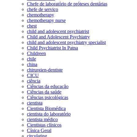
Chefe de laboratório de próteses dentárias
chefe de serviço
chemotherapy
chemotherapy nurse
chest
child and adolescent psychiatrist
Child and Adolescent Psychiatry
child and adolescent psychiatry specialist
Child Psychiatrist In Patna
Childreen
chile
china
chirurgien-dentiste
CICU
ciência
Ciências da educação
Ciências da saúde
Ciências psicológicas
cientista
Cientista Biomédica
cientista do laboratório
cientista médico
Cientistas clínicos
Cínica Geral
circulating