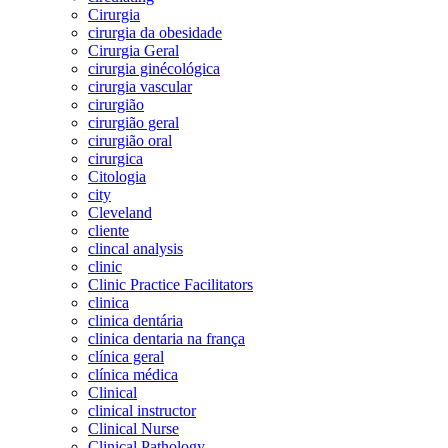
Cirurgia
cirurgia da obesidade
Cirurgia Geral
cirurgia ginécológica
cirurgia vascular
cirurgião
cirurgião geral
cirurgião oral
cirurgica
Citologia
city
Cleveland
cliente
clincal analysis
clinic
Clinic Practice Facilitators
clinica
clinica dentária
clinica dentaria na frança
clínica geral
clínica médica
Clinical
clinical instructor
Clinical Nurse
Clinical Pathology