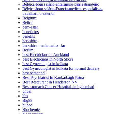
Bélgica-bom salário-enfermeiro-país estrangeiro
Bélgica-bom salário-Francia-médicos especialista-
trabalhar no exterior
Belgium
Bélica
bem-estar
benefícios
benefits
berkshire
berkshire - enfermeiro - lar
Berlim
best Electricians in Auckland
best Electricians in North Shore
best Gynecologist in kolkata
best Gynecologist in kolkata for normal delivery
best personnel
Best Psychiatrist In Kankarbagh Patna
Best Restaurant In Henderson NV
Best stomach Cancer Hospitals in hyderabad
bhpal
bhs
Big88
bilbao
Biochemie