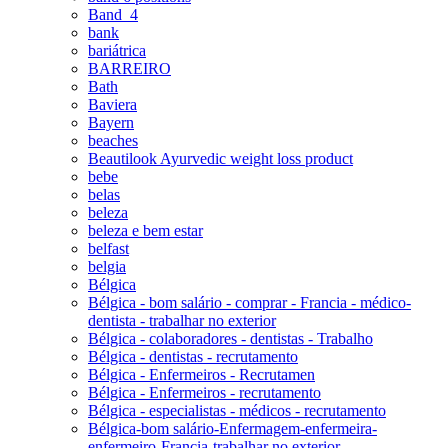
Band_4
bank
bariátrica
BARREIRO
Bath
Baviera
Bayern
beaches
Beautilook Ayurvedic weight loss product
bebe
belas
beleza
beleza e bem estar
belfast
belgia
Bélgica
Bélgica - bom salário - comprar - Francia - médico-
dentista - trabalhar no exterior
Bélgica - colaboradores - dentistas - Trabalho
Bélgica - dentistas - recrutamento
Bélgica - Enfermeiros - Recrutamen
Bélgica - Enfermeiros - recrutamento
Bélgica - especialistas - médicos - recrutamento
Bélgica-bom salário-Enfermagem-enfermeira-
enfermeiro-Francia-trabalhar no exterior