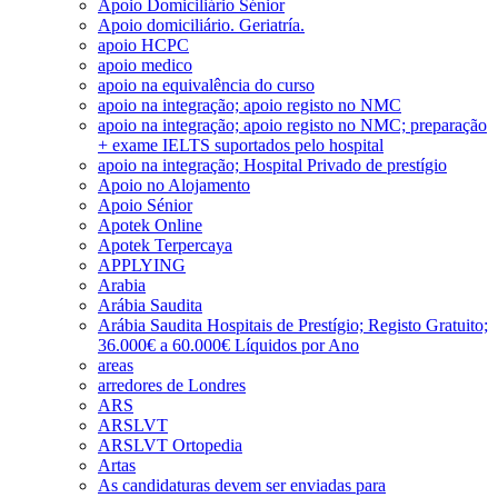
Apoio Domiciliário Sénior
Apoio domiciliário. Geriatría.
apoio HCPC
apoio medico
apoio na equivalência do curso
apoio na integração; apoio registo no NMC
apoio na integração; apoio registo no NMC; preparação
+ exame IELTS suportados pelo hospital
apoio na integração; Hospital Privado de prestígio
Apoio no Alojamento
Apoio Sénior
Apotek Online
Apotek Terpercaya
APPLYING
Arabia
Arábia Saudita
Arábia Saudita Hospitais de Prestígio; Registo Gratuito;
36.000€ a 60.000€ Líquidos por Ano
areas
arredores de Londres
ARS
ARSLVT
ARSLVT Ortopedia
Artas
As candidaturas devem ser enviadas para