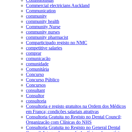
Comissionistas
Commercial electricians Auckland
Communication
community
community health
Community Nurse
community nurses
community pharmacist
Comparticipado registo no NMC
competitive salaries
comprar
comunicação
comunidade
Comunitária
Concurso
Concurso Público
Concursos
consultant
Consultor
consultoria
Consultoria e registo gratuitos na Ordem dos Médicos
em França; condições salariais atrativas
Consultoria Gratuita no Registo no Dental Council;
Organização com Clínicas do NHS
Consultoria Gratuita no Registo no General Dental