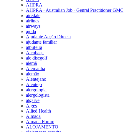
AHPRA
AHPRA - Australian Job - Genral Practitioner GMC
airedale
airlines
airways
ajuda
Ajudante Acção Directa
ajudante familiar
albufeira
Alcobaça
ale discgolf
alemã
Alemanha
alemão
Alentejano
Alentejo
alergologia
alergologista
algarve
Algés
Allied Health
Almada
Almada Forum
ALOJAMENTO