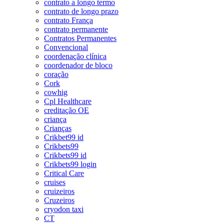
contrato a longo termo
contrato de longo prazo
contrato França
contrato permanente
Contratos Permanentes
Convencional
coordenação clínica
coordenador de bloco
coração
Cork
cowhig
Cpl Healthcare
creditação OE
criança
Crianças
Crikbet99 id
Crikbets99
Crikbets99 id
Crikbets99 login
Critical Care
cruises
cruizeiros
Cruzeiros
cryodon taxi
CT