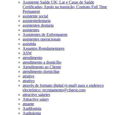
Assistente Saúde UK; Lar e Casas de Saúde
Certificadas; Apoio na transição; Contrato Full Time
Permanent
assistente social
assistentedentaria
assistenten dentaria
assistentes
Assistentes de Enfermagem
assistentes operacionais
assistida
Assuntos Regulamentares
ASW
atendimento
atendimento a domicílio
Atendimento ao Cliente
atendimento domiciliar
atrative
atrativo
através de formato digital (e-mail) para o endereço
electrónico: recrutamento@cligest.com
attractive salaries
Attractive salary
atuante
Audilogista
Audiologia