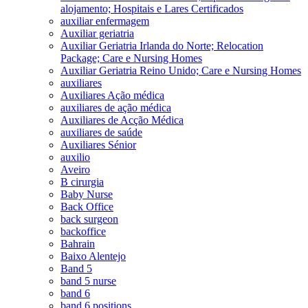
alojamento; Hospitais e Lares Certificados
auxiliar enfermagem
Auxiliar geriatria
Auxiliar Geriatria Irlanda do Norte; Relocation
Package; Care e Nursing Homes
Auxiliar Geriatria Reino Unido; Care e Nursing Homes
auxiliares
Auxiliares Ação médica
auxiliares de ação médica
Auxiliares de Acção Médica
auxiliares de saúde
Auxiliares Sénior
auxilio
Aveiro
B cirurgia
Baby Nurse
Back Office
back surgeon
backoffice
Bahrain
Baixo Alentejo
Band 5
band 5 nurse
band 6
band 6 positions