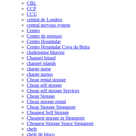
CBL
CCP
CCU
central de Londres
central nervous system
Centro
Centro de repouso
Centro Hospitalar
Centro Hospitalar Cova da Beira
challenging bhavior
Channel Island
channel islands
charge nurse
charge nurses
Cheap rental storage
Cheap self storage
Cheap self storage Services
Cheap Storage
Cheap storage rental
Cheap Storage Singapore
Cheapest Self Storage
Cheapest storage in Singapore
Cheapest Storage Space Singapore
chefe
chefe de bloco