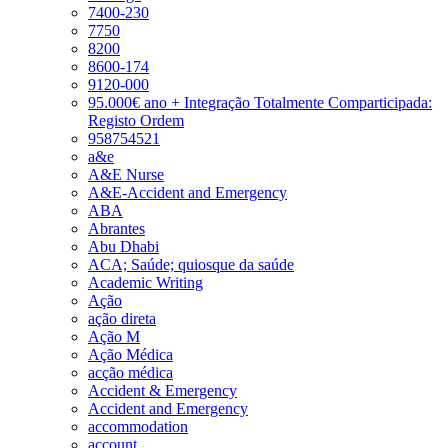
7400-230
7750
8200
8600-174
9120-000
95.000€ ano + Integração Totalmente Comparticipada:
Registo Ordem
958754521
a&e
A&E Nurse
A&E-Accident and Emergency
ABA
Abrantes
Abu Dhabi
ACA; Saúde; quiosque da saúde
Academic Writing
Ação
ação direta
Ação M
Ação Médica
acção médica
Accident & Emergency
Accident and Emergency
accommodation
account