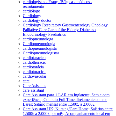
cardiologistas - França/Bélgica - médicos -
recrutamento
cardiólogo
Cardiology
cardiology doctor
Cardiology Respiratory Gastroenterology Oncology
Palliative Care Care of the Elderly Diabetes /
Endocrinology Paediatrics
cardiopneumologa
Cardiopneumologia
cardiopneumologista
Cardiopneumologistas
cardiotaracico
cardiothoracic
cardiotorácia
cardiotoracica
cardiovascular
care
Care Asistants
care assistant
Care Assistant para 1 LAR em Inglaterra; Sem e com
experiência; Contrato Full Time diretamente com os
Lares; Salário mensal entre 1.500£ a 2.000£
Care Assistant UK; Nursing/Care Home; Salários entre
1.500£ a 2.000£ por mês; Acompanhamento local em