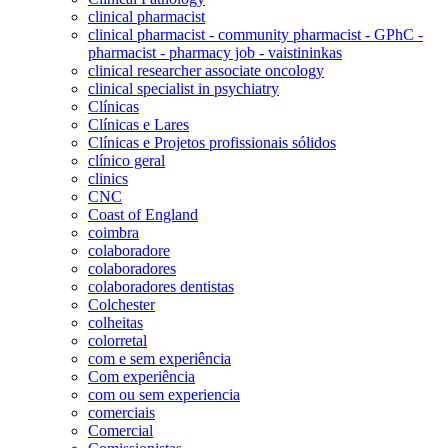
clinical pharmacist
clinical pharmacist - community pharmacist - GPhC -
pharmacist - pharmacy job - vaistininkas
clinical researcher associate oncology
clinical specialist in psychiatry
Clínicas
Clínicas e Lares
Clínicas e Projetos profissionais sólidos
clínico geral
clinics
CNC
Coast of England
coimbra
colaboradore
colaboradores
colaboradores dentistas
Colchester
colheitas
colorretal
com e sem experiência
Com experiência
com ou sem experiencia
comerciais
Comercial