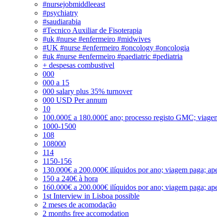
#nursejobmiddleeast
#psychiatry
#saudiarabia
#Tecnico Auxiliar de Fisoterapia
#uk #nurse #enfermeiro #midwives
#UK #nurse #enfermeiro #oncology #oncologia
#uk #nurse #enfermeiro #paediatric #pediatria
+ despesas combustivel
000
000 a 15
000 salary plus 35% turnover
000 USD Per annum
10
100.000£ a 180.000£ ano; processo registo GMC; viage
1000-1500
108
108000
114
1150-156
130.000€ a 200.000€ ilíquidos por ano; viagem paga; ape
150 a 240€ à hora
160.000€ a 200.000€ ilíquidos por ano; viagem paga; ape
1st Interview in Lisboa possible
2 meses de acomodação
2 months free accomodation