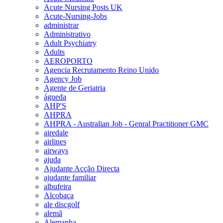
Acute Nursing Posts UK
Acute-Nursing-Jobs
administrar
Administrativo
Adult Psychiatry
Adults
AEROPORTO
Agencia Recrutamento Reino Unido
Agency Job
Agente de Geriatria
águeda
AHP'S
AHPRA
AHPRA - Australian Job - Genral Practitioner GMC
airedale
airlines
airways
ajuda
Ajudante Acção Directa
ajudante familiar
albufeira
Alcobaça
ale discgolf
alemã
Alemanha