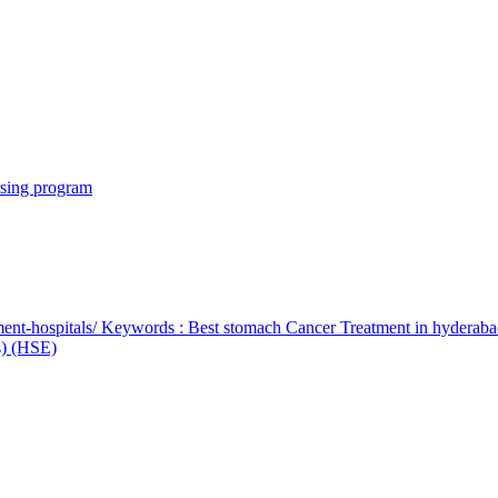
rsing program
ent-hospitals/ Keywords : Best stomach Cancer Treatment in hyderab
bs) (HSE)