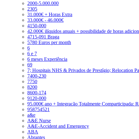
2000-5.000.000
2305
31.000€ + Horas Extra
33.000€ - 46.000€
4150-000
42.000€ ilíquidos anuais + possibilidade de horas adicio
4715-091 Braga
5780 Euros per month
6
6 e 7
6 meses Experiência
69
7; Hospitais NHS & Privados de Prestígio; Relocation P
7400-230
7750
8200
8600-174
9120-000
95.000€ ano + Integração Totalmente Comparticipada: 
958754521
a&e
A&E Nurse
A&E-Accident and Emergency
ABA
Abrantes