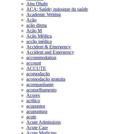
Abu Dhabi
ACA; Saúde; quiosque da saúde
Academic Writing
Ação
ação direta
Ação M
Ação Médica
acção médica
Accident & Emergency
Accident and Emergency
accommodation
account
ACCUTE
acomodação
acomodação gratuita
acompanhante
aconselhamento
Açores
acrilico
acupuntor
acupuntura
acute
Acute Admissions
Acute Care
Acute Medicine