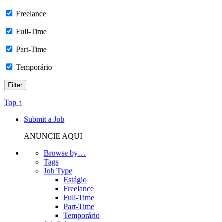
Freelance
Full-Time
Part-Time
Temporário
Top ↑
Submit a Job
ANUNCIE AQUI
Browse by…
Tags
Job Type
Estágio
Freelance
Full-Time
Part-Time
Temporário