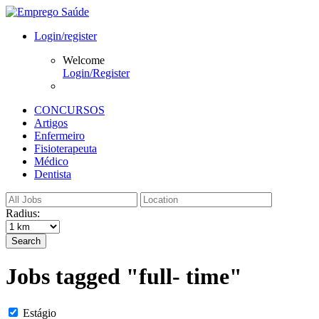
Login/register
Welcome
Login/Register
CONCURSOS
Artigos
Enfermeiro
Fisioterapeuta
Médico
Dentista
Radius:
Search
Jobs tagged "full- time"
Estágio