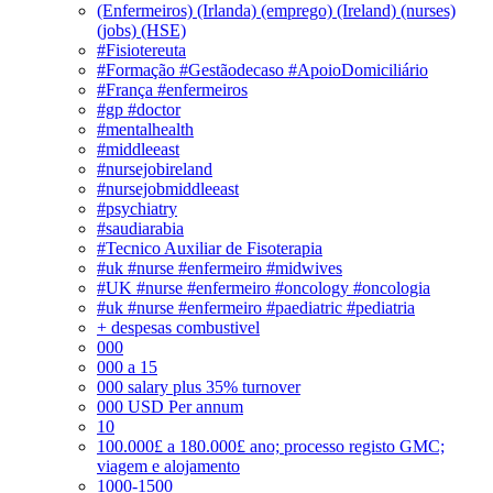
(Enfermeiros) (Irlanda) (emprego) (Ireland) (nurses)
(jobs) (HSE)
#Fisiotereuta
#Formação #Gestãodecaso #ApoioDomiciliário
#França #enfermeiros
#gp #doctor
#mentalhealth
#middleeast
#nursejobireland
#nursejobmiddleeast
#psychiatry
#saudiarabia
#Tecnico Auxiliar de Fisoterapia
#uk #nurse #enfermeiro #midwives
#UK #nurse #enfermeiro #oncology #oncologia
#uk #nurse #enfermeiro #paediatric #pediatria
+ despesas combustivel
000
000 a 15
000 salary plus 35% turnover
000 USD Per annum
10
100.000£ a 180.000£ ano; processo registo GMC;
viagem e alojamento
1000-1500