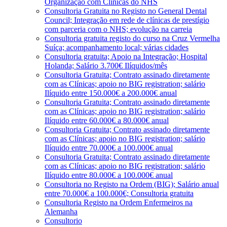
Organização com Clínicas do NHS
Consultoria Gratuita no Registo no General Dental
Council; Integração em rede de clínicas de prestígio
com parceria com o NHS; evolução na carreia
Consultoria gratuita registo do curso na Cruz Vermelha
Suíça; acompanhamento local; várias cidades
Consultoria gratuita; Apoio na Integração; Hospital
Holanda; Salário 3.700€ Ilíquidos/mês
Consultoria Gratuita; Contrato assinado diretamente
com as Clínicas; apoio no BIG registration; salário
Ilíquido entre 150.000€ a 200.000€ anual
Consultoria Gratuita; Contrato assinado diretamente
com as Clínicas; apoio no BIG registration; salário
Ilíquido entre 60.000€ a 80.000€ anual
Consultoria Gratuita; Contrato assinado diretamente
com as Clínicas; apoio no BIG registration; salário
Ilíquido entre 70.000€ a 100.000€ anual
Consultoria Gratuita; Contrato assinado diretamente
com as Clínicas; apoio no BIG registration; salário
Ilíquido entre 80.000€ a 100.000€ anual
Consultoria no Registo na Ordem (BIG); Salário anual
entre 70.000€ a 100.000€; Consultoria gratuita
Consultoria Registo na Ordem Enfermeiros na
Alemanha
Consultorio