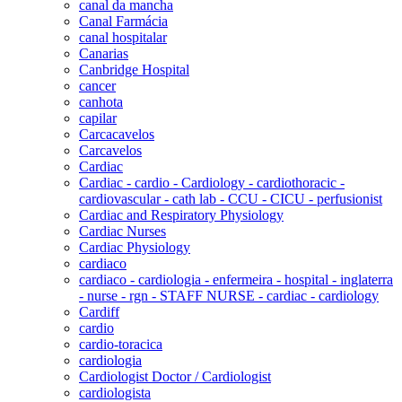
canal da mancha
Canal Farmácia
canal hospitalar
Canarias
Canbridge Hospital
cancer
canhota
capilar
Carcacavelos
Carcavelos
Cardiac
Cardiac - cardio - Cardiology - cardiothoracic -
cardiovascular - cath lab - CCU - CICU - perfusionist
Cardiac and Respiratory Physiology
Cardiac Nurses
Cardiac Physiology
cardiaco
cardiaco - cardiologia - enfermeira - hospital - inglaterra
- nurse - rgn - STAFF NURSE - cardiac - cardiology
Cardiff
cardio
cardio-toracica
cardiologia
Cardiologist Doctor / Cardiologist
cardiologista