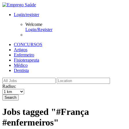
Login/register
Welcome
Login/Register
CONCURSOS
Artigos
Enfermeiro
Fisioterapeuta
Médico
Dentista
Radius:
Search
Jobs tagged "#França
#enfermeiros"