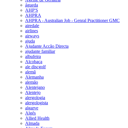
águeda
AHP'S
AHPRA
AHPRA - Australian Job - Genral Practitioner GMC
airedale
airlines
airways
ajuda
Ajudante Acção Directa
ajudante familiar
albufeira
Alcobaça
ale discgolf
alemã
Alemanha
alemão
Alentejano
Alentejo
alergologia
alergologista
algarve
Algés
Allied Health
Almada