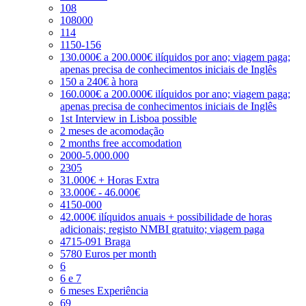
108
108000
114
1150-156
130.000€ a 200.000€ ilíquidos por ano; viagem paga;
apenas precisa de conhecimentos iniciais de Inglês
150 a 240€ à hora
160.000€ a 200.000€ ilíquidos por ano; viagem paga;
apenas precisa de conhecimentos iniciais de Inglês
1st Interview in Lisboa possible
2 meses de acomodação
2 months free accomodation
2000-5.000.000
2305
31.000€ + Horas Extra
33.000€ - 46.000€
4150-000
42.000€ ilíquidos anuais + possibilidade de horas
adicionais; registo NMBI gratuito; viagem paga
4715-091 Braga
5780 Euros per month
6
6 e 7
6 meses Experiência
69