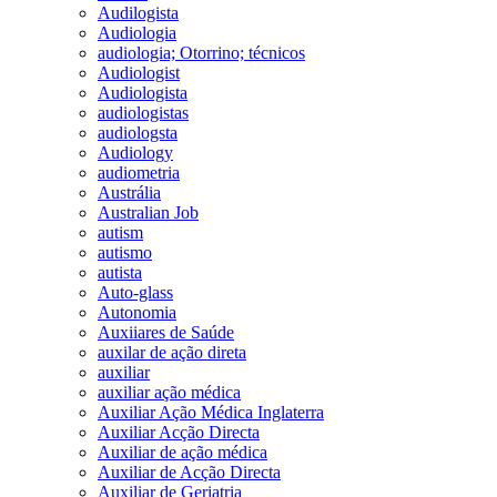
Audilogista
Audiologia
audiologia; Otorrino; técnicos
Audiologist
Audiologista
audiologistas
audiologsta
Audiology
audiometria
Austrália
Australian Job
autism
autismo
autista
Auto-glass
Autonomia
Auxiiares de Saúde
auxilar de ação direta
auxiliar
auxiliar ação médica
Auxiliar Ação Médica Inglaterra
Auxiliar Acção Directa
Auxiliar de ação médica
Auxiliar de Acção Directa
Auxiliar de Geriatria