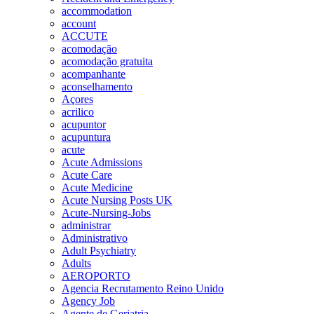
accommodation
account
ACCUTE
acomodação
acomodação gratuita
acompanhante
aconselhamento
Açores
acrilico
acupuntor
acupuntura
acute
Acute Admissions
Acute Care
Acute Medicine
Acute Nursing Posts UK
Acute-Nursing-Jobs
administrar
Administrativo
Adult Psychiatry
Adults
AEROPORTO
Agencia Recrutamento Reino Unido
Agency Job
Agente de Geriatria