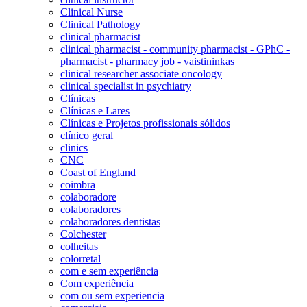
Clinical Nurse
Clinical Pathology
clinical pharmacist
clinical pharmacist - community pharmacist - GPhC -
pharmacist - pharmacy job - vaistininkas
clinical researcher associate oncology
clinical specialist in psychiatry
Clínicas
Clínicas e Lares
Clínicas e Projetos profissionais sólidos
clínico geral
clinics
CNC
Coast of England
coimbra
colaboradore
colaboradores
colaboradores dentistas
Colchester
colheitas
colorretal
com e sem experiência
Com experiência
com ou sem experiencia