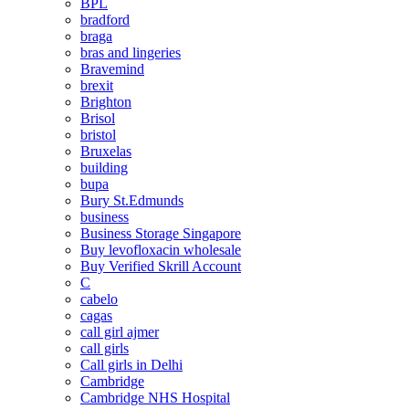
BPL
bradford
braga
bras and lingeries
Bravemind
brexit
Brighton
Brisol
bristol
Bruxelas
building
bupa
Bury St.Edmunds
business
Business Storage Singapore
Buy levofloxacin wholesale
Buy Verified Skrill Account
C
cabelo
cagas
call girl ajmer
call girls
Call girls in Delhi
Cambridge
Cambridge NHS Hospital