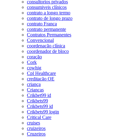
consultorios privados
consumiveis clínicos
contrato a longo termo
contrato de longo prazo
contrato França
contrato permanente
Contratos Permanentes
Convencional
coordenação clínica
coordenador de bloco
coração
Cork
cowhig
Cpl Healthcare
creditação OE
criança
Crianças
Crikbet99 id
Crikbets99
Crikbets99 id
Crikbets99 login
Critical Care
cruises
cruizeiros
Cruzeiros