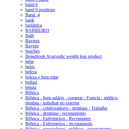
band 6
band 6 positions
Band_4
bank
bariátrica
BARREIRO
Bath
Baviera
Bayern
beaches
Beautilook Ayurvedic weight loss product
bebe
belas
beleza
beleza e bem estar
belfast
belgia
Bélgica
Bélgica - bom salário - comprar - Francia - médico-
dentista - trabalhar no exterior
Bélgica - colaboradores - dentistas - Trabalho
Bélgica - dentistas - recrutamento
Bélgica - Enfermeiros - Recrutamen
Bélgica - Enfermeiros - recrutamento
Bélgica - especialistas - médicos - recrutamento