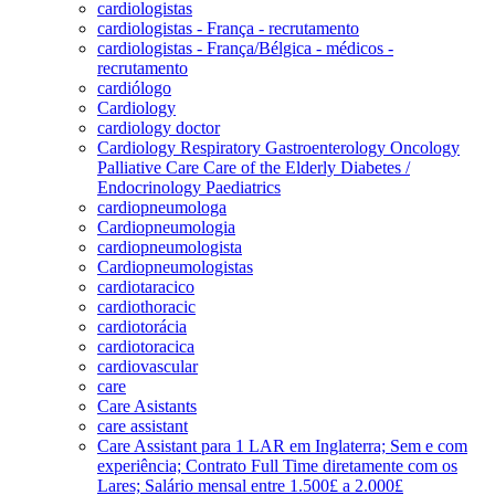
cardiologistas
cardiologistas - França - recrutamento
cardiologistas - França/Bélgica - médicos -
recrutamento
cardiólogo
Cardiology
cardiology doctor
Cardiology Respiratory Gastroenterology Oncology
Palliative Care Care of the Elderly Diabetes /
Endocrinology Paediatrics
cardiopneumologa
Cardiopneumologia
cardiopneumologista
Cardiopneumologistas
cardiotaracico
cardiothoracic
cardiotorácia
cardiotoracica
cardiovascular
care
Care Asistants
care assistant
Care Assistant para 1 LAR em Inglaterra; Sem e com
experiência; Contrato Full Time diretamente com os
Lares; Salário mensal entre 1.500£ a 2.000£