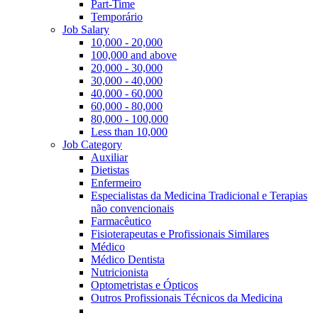
Part-Time
Temporário
Job Salary
10,000 - 20,000
100,000 and above
20,000 - 30,000
30,000 - 40,000
40,000 - 60,000
60,000 - 80,000
80,000 - 100,000
Less than 10,000
Job Category
Auxiliar
Dietistas
Enfermeiro
Especialistas da Medicina Tradicional e Terapias
não convencionais
Farmacêutico
Fisioterapeutas e Profissionais Similares
Médico
Médico Dentista
Nutricionista
Optometristas e Ópticos
Outros Profissionais Técnicos da Medicina