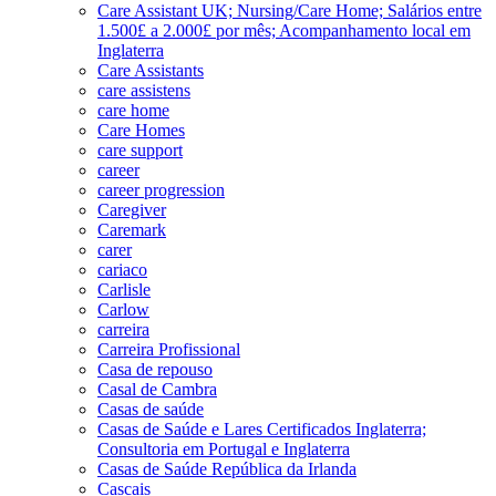
Care Assistant UK; Nursing/Care Home; Salários entre
1.500£ a 2.000£ por mês; Acompanhamento local em
Inglaterra
Care Assistants
care assistens
care home
Care Homes
care support
career
career progression
Caregiver
Caremark
carer
cariaco
Carlisle
Carlow
carreira
Carreira Profissional
Casa de repouso
Casal de Cambra
Casas de saúde
Casas de Saúde e Lares Certificados Inglaterra;
Consultoria em Portugal e Inglaterra
Casas de Saúde República da Irlanda
Cascais