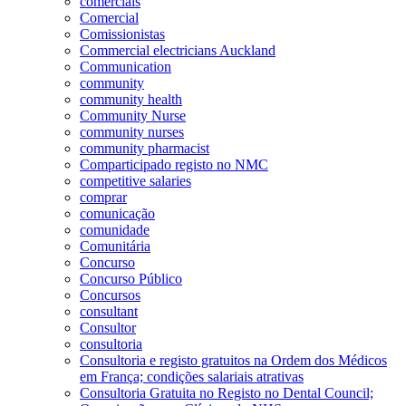
comerciais
Comercial
Comissionistas
Commercial electricians Auckland
Communication
community
community health
Community Nurse
community nurses
community pharmacist
Comparticipado registo no NMC
competitive salaries
comprar
comunicação
comunidade
Comunitária
Concurso
Concurso Público
Concursos
consultant
Consultor
consultoria
Consultoria e registo gratuitos na Ordem dos Médicos
em França; condições salariais atrativas
Consultoria Gratuita no Registo no Dental Council;