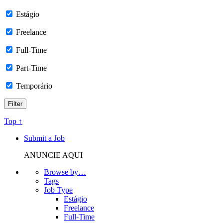
Estágio
Freelance
Full-Time
Part-Time
Temporário
Top ↑
Submit a Job
ANUNCIE AQUI
Browse by…
Tags
Job Type
Estágio
Freelance
Full-Time