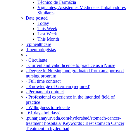
Técnico de Farmácia
Vigilantes, Assistentes Médicos e Trabalhadores
Similares
Date posted
Today
This Week
Last Week
This Month
‎ cplhealthcare‬
Pneumologistas
-
- Circulante
- Current and valid licence to practice as a Nurse
- Degree in Nursing and graduated from an approved
nursing program
- Full time contract
- Knowledge of German (required)
- Permanent contract
- Professional experience in the intended field of
practice
- Willingness to relocate
. 61 days holidays!
.punarjanayurveda.com/hyderabad/stomach-cancer-
treatment-hospitals/ Keywords : Best stomach Cancer
Treatment in hyderabad