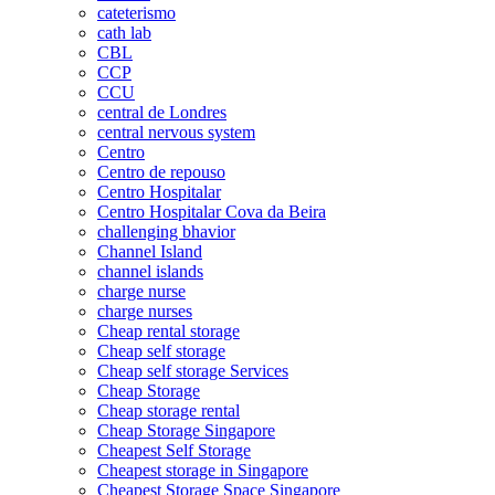
cateterismo
cath lab
CBL
CCP
CCU
central de Londres
central nervous system
Centro
Centro de repouso
Centro Hospitalar
Centro Hospitalar Cova da Beira
challenging bhavior
Channel Island
channel islands
charge nurse
charge nurses
Cheap rental storage
Cheap self storage
Cheap self storage Services
Cheap Storage
Cheap storage rental
Cheap Storage Singapore
Cheapest Self Storage
Cheapest storage in Singapore
Cheapest Storage Space Singapore