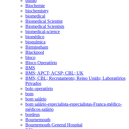
bilbao
Biochemie
biochemistry
biomedical
Biomedical Scientist
Biomedical Scientists
biomedical-science
biomédico
bioquímica
Birmingham
Blackpool
bloco
Bloco Operatório
BMS
BMS; APCT; ACSP; CBL; UK
BMS; CBL; Recrutamento; Reino Unido; Laboratórios
Privados
bolo operatório
bom
bom salário
bom salário-especialista-especialistas-França-médico-
médicos-salário
bordeus
Bournemouth
Bournemouth General Hospital