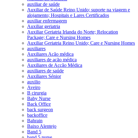
auxiliar de saúde
Auxiliar de Saúde Reino Unido; suporte na viagem e
alojamento; Hospitais e Lares Certificados
auxiliar enfermagem
Auxiliar geriatria
Auxiliar Geriatria Irlanda do Norte; Relocation
Package; Care e Nursing Homes
Auxiliar Geriatria Reino Unido; Care e Nursing Homes
auxiliares
Auxiliares Ação médica
auxiliares de ação médica
Auxiliares de Acção Médica
auxiliares de saúde
Auxiliares Sénior
auxilio
Aveiro
B cirurgia
Baby Nurse
Back Office
back surgeon
backoffice
Bahrain
Baixo Alentejo
Band 5
band 5 nurse