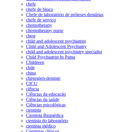
chefe
chefe de bloco
Chefe de laboratório de próteses dentárias
chefe de serviço
chemotherapy
chemotherapy nurse
chest
child and adolescent psychiatrist
Child and Adolescent Psychiatry
child and adolescent psychiatry specialist
Child Psychiatrist In Patna
Childreen
chile
china
chirurgien-dentiste
CICU
ciência
Ciências da educação
Ciências da saúde
Ciências psicológicas
cientista
Cientista Biomédica
cientista do laboratório
cientista médico
Cientistas clínicos