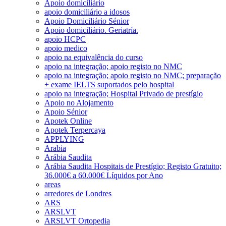
Apoio domiciliário
apoio domiciliário a idosos
Apoio Domiciliário Sénior
Apoio domiciliário. Geriatría.
apoio HCPC
apoio medico
apoio na equivalência do curso
apoio na integração; apoio registo no NMC
apoio na integração; apoio registo no NMC; preparação
+ exame IELTS suportados pelo hospital
apoio na integração; Hospital Privado de prestígio
Apoio no Alojamento
Apoio Sénior
Apotek Online
Apotek Terpercaya
APPLYING
Arabia
Arábia Saudita
Arábia Saudita Hospitais de Prestígio; Registo Gratuito;
36.000€ a 60.000€ Líquidos por Ano
areas
arredores de Londres
ARS
ARSLVT
ARSLVT Ortopedia