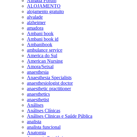
Almada Forum
ALOJAMENTO
alojamento gratuito
alvalade
alzheimer
amadora
Ambani book
Ambani book id
Ambanibook
ambulance service
America do Sul
American Nursing
Amora/Seixal
anaesthesia
Anaesthesia Specialists
anaesthesiologist doctor
anaesthetic practitioner
anaesthetics
anaesthetist
Análises
Análises Clínicas
Análises Clinicas e Saúde Pública
analista
analista funcional
Anatomia