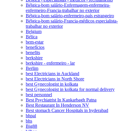
Bélgica-bom salário-Enfermagem-enfermeira-
enfermeiro-Francia-trabalhar no exterior
Bélgica-bom salário-enfermeiro-país estrangeiro
Bélgica-bom salário-Francia-médicos especialista-
trabalhar no exterior
Belgium
Bélica
bem-estar
benefícios
benefits
berkshire
berkshire - enfermeiro - lar
Berlim
best Electricians in Auckland
best Electricians in North Shore
best Gynecologist in kolkata
best Gynecologist in kolkata for normal delivery
best personnel
Best Psychiatrist In Kankarbagh Patna
Best Restaurant In Henderson NV
Best stomach Cancer Hospitals in hyderabad
bhpal
bhs
Big88