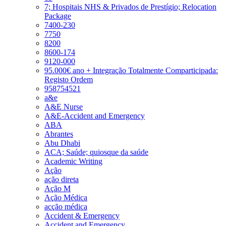
7; Hospitais NHS & Privados de Prestígio; Relocation
Package
7400-230
7750
8200
8600-174
9120-000
95.000€ ano + Integração Totalmente Comparticipada:
Registo Ordem
958754521
a&e
A&E Nurse
A&E-Accident and Emergency
ABA
Abrantes
Abu Dhabi
ACA; Saúde; quiosque da saúde
Academic Writing
Ação
ação direta
Ação M
Ação Médica
acção médica
Accident & Emergency
Accident and Emergency