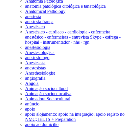
Anatomia Patológica
anatomia patológica citológica e tanatológica
Anatomical Pathology
anestesia
anestesia frança
Anestésico
Anestésico - cardiaco - cardiologia - enfermeira
anestésico - enfermeiras - entrevista Skype - esfrega -
hospital - instrumentador - nhs - rgn
anestesiologia
Anestesiologista
anestesiologo
Anestesista
anestesistas
Anesthesiologist
angiografia
Angola
Animação sociocultural
Animação socioeducativa
Animadora Sociocultural
anúncio
apoio
apoio alojamento; apoio na integração; apoio registo no
NMC; IELTS + Preparation
apoio ao domicilio