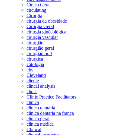
Cínica Geral
circulating
Cirurgia
cirurgia da obesidade
Cirurgia Geral
cirurgia ginécológica
cirurgia vascular
cirurgião
cirurgião geral
cirurgião oral
cirurgica
Citologia
city
Cleveland
cliente
clincal analysis
clinic
Clinic Practice Facilitators
clinica
clinica dentária
clinica dentaria na frança
clínica geral
clínica médica
Clinical
clinical instructor