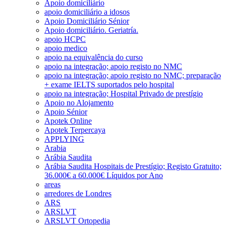
Apoio domiciliário
apoio domiciliário a idosos
Apoio Domiciliário Sénior
Apoio domiciliário. Geriatría.
apoio HCPC
apoio medico
apoio na equivalência do curso
apoio na integração; apoio registo no NMC
apoio na integração; apoio registo no NMC; preparação
+ exame IELTS suportados pelo hospital
apoio na integração; Hospital Privado de prestígio
Apoio no Alojamento
Apoio Sénior
Apotek Online
Apotek Terpercaya
APPLYING
Arabia
Arábia Saudita
Arábia Saudita Hospitais de Prestígio; Registo Gratuito;
36.000€ a 60.000€ Líquidos por Ano
areas
arredores de Londres
ARS
ARSLVT
ARSLVT Ortopedia