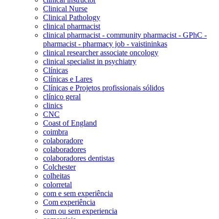
Clinical Nurse
Clinical Pathology
clinical pharmacist
clinical pharmacist - community pharmacist - GPhC -
pharmacist - pharmacy job - vaistininkas
clinical researcher associate oncology
clinical specialist in psychiatry
Clínicas
Clínicas e Lares
Clínicas e Projetos profissionais sólidos
clínico geral
clinics
CNC
Coast of England
coimbra
colaboradore
colaboradores
colaboradores dentistas
Colchester
colheitas
colorretal
com e sem experiência
Com experiência
com ou sem experiencia