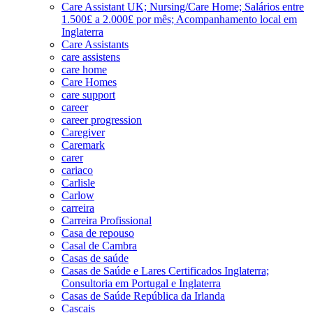
Care Assistant UK; Nursing/Care Home; Salários entre
1.500£ a 2.000£ por mês; Acompanhamento local em
Inglaterra
Care Assistants
care assistens
care home
Care Homes
care support
career
career progression
Caregiver
Caremark
carer
cariaco
Carlisle
Carlow
carreira
Carreira Profissional
Casa de repouso
Casal de Cambra
Casas de saúde
Casas de Saúde e Lares Certificados Inglaterra;
Consultoria em Portugal e Inglaterra
Casas de Saúde República da Irlanda
Cascais