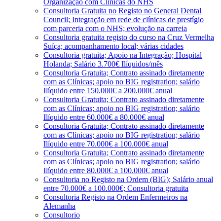
Organização com Clínicas do NHS
Consultoria Gratuita no Registo no General Dental
Council; Integração em rede de clínicas de prestígio
com parceria com o NHS; evolução na carreia
Consultoria gratuita registo do curso na Cruz Vermelha
Suíça; acompanhamento local; várias cidades
Consultoria gratuita; Apoio na Integração; Hospital
Holanda; Salário 3.700€ Ilíquidos/mês
Consultoria Gratuita; Contrato assinado diretamente
com as Clínicas; apoio no BIG registration; salário
Ilíquido entre 150.000€ a 200.000€ anual
Consultoria Gratuita; Contrato assinado diretamente
com as Clínicas; apoio no BIG registration; salário
Ilíquido entre 60.000€ a 80.000€ anual
Consultoria Gratuita; Contrato assinado diretamente
com as Clínicas; apoio no BIG registration; salário
Ilíquido entre 70.000€ a 100.000€ anual
Consultoria Gratuita; Contrato assinado diretamente
com as Clínicas; apoio no BIG registration; salário
Ilíquido entre 80.000€ a 100.000€ anual
Consultoria no Registo na Ordem (BIG); Salário anual
entre 70.000€ a 100.000€; Consultoria gratuita
Consultoria Registo na Ordem Enfermeiros na
Alemanha
Consultorio