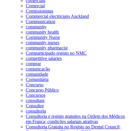
comerciais
Comercial
Comissionistas
Commercial electricians Auckland
Communication
community
community health
Community Nurse
community nurses
community pharmacist
Comparticipado registo no NMC
competitive salaries
comprar
comunicação
comunidade
Comunitária
Concurso
Concurso Público
Concursos
consultant
Consultor
consultoria
Consultoria e registo gratuitos na Ordem dos Médicos
em França; condições salariais atrativas
Consultoria Gratuita no Registo no Dental Council;