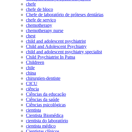
chefe
chefe de bloco
Chefe de laboratório de próteses dentárias
chefe de serviço
chemotherapy
chemotherapy nurse
chest
child and adolescent psychiatrist
Child and Adolescent Psychiatry
child and adolescent psychiatry specialist
Child Psychiatrist In Patna
Childreen
chile
china
chirurgien-dentiste
CICU
ciência
Ciências da educação
Ciências da saúde
Ciências psicológicas
cientista
Cientista Biomédica
cientista do laboratório
cientista médico
Cientistas clínicos