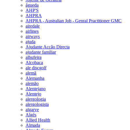
águeda
AHP'S
AHPRA
AHPRA - Australian Job - Genral Practitioner GMC
airedale
airlines
airways
ajuda
Ajudante Acção Directa
ajudante familiar
albufeira
Alcobaça
ale discgolf
alemã
Alemanha
alemão
Alentejano
Alentejo
alergologia
alergologista
algarve
Algés
Allied Health
Almada