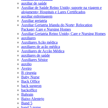
auxiliar de saúde
Auxiliar de Saúde Reino Unido; suporte na viagem e
alojamento; Hospitais e Lares Certificados
auxiliar enfermagem
Auxiliar geriatria
Auxiliar Geriatria Irlanda do Norte; Relocation
Package; Care e Nursing Homes
Auxiliar Geriatria Reino Unido; Care e Nursing Homes
auxiliares
Auxiliares Ação médica
auxiliares de ação médica
Auxiliares de Acção Médica
auxiliares de saúde
Auxiliares Sénior
auxilio
Aveiro
B cirurgia
Baby Nurse
Back Office
back surgeon
backoffice
Bahrain
Baixo Alentejo
Band 5
band 5 nurse