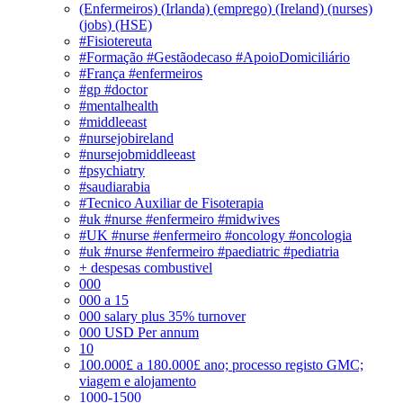
(Enfermeiros) (Irlanda) (emprego) (Ireland) (nurses)
(jobs) (HSE)
#Fisiotereuta
#Formação #Gestãodecaso #ApoioDomiciliário
#França #enfermeiros
#gp #doctor
#mentalhealth
#middleeast
#nursejobireland
#nursejobmiddleeast
#psychiatry
#saudiarabia
#Tecnico Auxiliar de Fisoterapia
#uk #nurse #enfermeiro #midwives
#UK #nurse #enfermeiro #oncology #oncologia
#uk #nurse #enfermeiro #paediatric #pediatria
+ despesas combustivel
000
000 a 15
000 salary plus 35% turnover
000 USD Per annum
10
100.000£ a 180.000£ ano; processo registo GMC;
viagem e alojamento
1000-1500