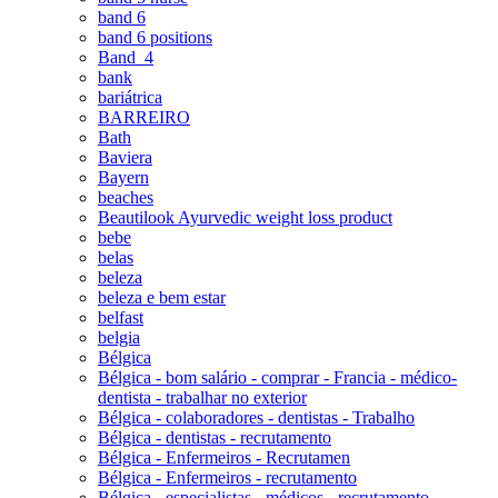
band 6
band 6 positions
Band_4
bank
bariátrica
BARREIRO
Bath
Baviera
Bayern
beaches
Beautilook Ayurvedic weight loss product
bebe
belas
beleza
beleza e bem estar
belfast
belgia
Bélgica
Bélgica - bom salário - comprar - Francia - médico-
dentista - trabalhar no exterior
Bélgica - colaboradores - dentistas - Trabalho
Bélgica - dentistas - recrutamento
Bélgica - Enfermeiros - Recrutamen
Bélgica - Enfermeiros - recrutamento
Bélgica - especialistas - médicos - recrutamento