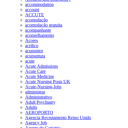
accommodation
account
ACCUTE
acomodação
acomodação gratuita
acompanhante
aconselhamento
Açores
acrilico
acupuntor
acupuntura
acute
Acute Admissions
Acute Care
Acute Medicine
Acute Nursing Posts UK
Acute-Nursing-Jobs
administrar
Administrativo
Adult Psychiatry
Adults
AEROPORTO
Agencia Recrutamento Reino Unido
Agency Job
Agente de Geriatria