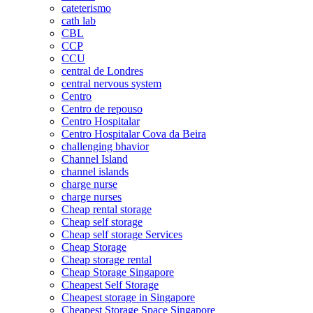
cateterismo
cath lab
CBL
CCP
CCU
central de Londres
central nervous system
Centro
Centro de repouso
Centro Hospitalar
Centro Hospitalar Cova da Beira
challenging bhavior
Channel Island
channel islands
charge nurse
charge nurses
Cheap rental storage
Cheap self storage
Cheap self storage Services
Cheap Storage
Cheap storage rental
Cheap Storage Singapore
Cheapest Self Storage
Cheapest storage in Singapore
Cheapest Storage Space Singapore