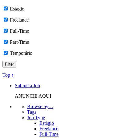
Estágio
Freelance
Full-Time
Part-Time
Temporário
Top ↑
Submit a Job
ANUNCIE AQUI
Browse by…
Tags
Job Type
Estágio
Freelance
Full-Time