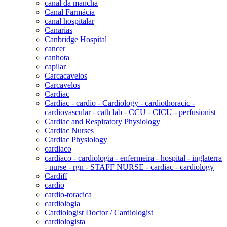
canal da mancha
Canal Farmácia
canal hospitalar
Canarias
Canbridge Hospital
cancer
canhota
capilar
Carcacavelos
Carcavelos
Cardiac
Cardiac - cardio - Cardiology - cardiothoracic -
cardiovascular - cath lab - CCU - CICU - perfusionist
Cardiac and Respiratory Physiology
Cardiac Nurses
Cardiac Physiology
cardiaco
cardiaco - cardiologia - enfermeira - hospital - inglaterra
- nurse - rgn - STAFF NURSE - cardiac - cardiology
Cardiff
cardio
cardio-toracica
cardiologia
Cardiologist Doctor / Cardiologist
cardiologista