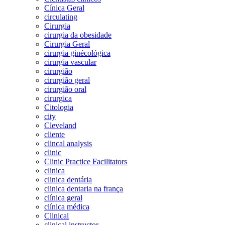
Cínica Geral
circulating
Cirurgia
cirurgia da obesidade
Cirurgia Geral
cirurgia ginécológica
cirurgia vascular
cirurgião
cirurgião geral
cirurgião oral
cirurgica
Citologia
city
Cleveland
cliente
clincal analysis
clinic
Clinic Practice Facilitators
clinica
clinica dentária
clinica dentaria na frança
clínica geral
clínica médica
Clinical
clinical instructor