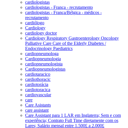
cardiologistas
cardiologistas - França - recrutamento
cardiologistas - França/Bélgica - médicos -
recrutamento
cardiólogo
Cardiology
cardiology doctor
Cardiology Respiratory Gastroenterology Oncology
Palliative Care Care of the Elderly Diabetes /
Endocrinology Paediatrics
cardiopneumologa
Cardiopneumologia
cardiopneumologista
Cardiopneumologistas
cardiotaracico
cardiothoracic
cardiotorácia
cardiotoracica
cardiovascular
care
Care Asistants
care assistant
Care Assistant para 1 LAR em Inglaterra; Sem e com
experiência; Contrato Full Time diretamente com os
Lares; Salário mensal entre 1.500£ a 2.000£