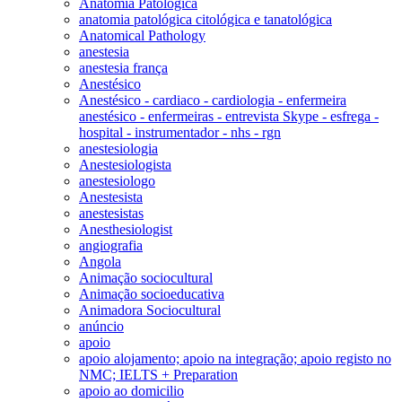
Anatomia Patológica
anatomia patológica citológica e tanatológica
Anatomical Pathology
anestesia
anestesia frança
Anestésico
Anestésico - cardiaco - cardiologia - enfermeira
anestésico - enfermeiras - entrevista Skype - esfrega -
hospital - instrumentador - nhs - rgn
anestesiologia
Anestesiologista
anestesiologo
Anestesista
anestesistas
Anesthesiologist
angiografia
Angola
Animação sociocultural
Animação socioeducativa
Animadora Sociocultural
anúncio
apoio
apoio alojamento; apoio na integração; apoio registo no
NMC; IELTS + Preparation
apoio ao domicilio