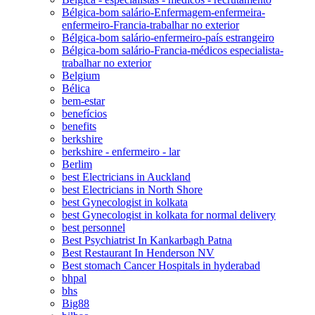
Bélgica-bom salário-Enfermagem-enfermeira-
enfermeiro-Francia-trabalhar no exterior
Bélgica-bom salário-enfermeiro-país estrangeiro
Bélgica-bom salário-Francia-médicos especialista-
trabalhar no exterior
Belgium
Bélica
bem-estar
benefícios
benefits
berkshire
berkshire - enfermeiro - lar
Berlim
best Electricians in Auckland
best Electricians in North Shore
best Gynecologist in kolkata
best Gynecologist in kolkata for normal delivery
best personnel
Best Psychiatrist In Kankarbagh Patna
Best Restaurant In Henderson NV
Best stomach Cancer Hospitals in hyderabad
bhpal
bhs
Big88