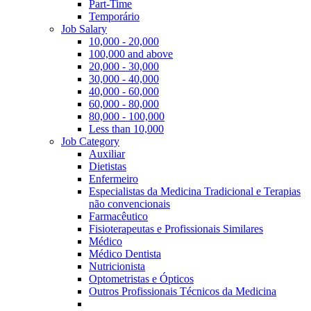
Part-Time
Temporário
Job Salary
10,000 - 20,000
100,000 and above
20,000 - 30,000
30,000 - 40,000
40,000 - 60,000
60,000 - 80,000
80,000 - 100,000
Less than 10,000
Job Category
Auxiliar
Dietistas
Enfermeiro
Especialistas da Medicina Tradicional e Terapias
não convencionais
Farmacêutico
Fisioterapeutas e Profissionais Similares
Médico
Médico Dentista
Nutricionista
Optometristas e Ópticos
Outros Profissionais Técnicos da Medicina