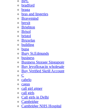
BPL
bradford
braga
bras and lingeries
Bravemind
brexit
Brighton
Brisol
bristol
Bruxelas
building
bupa
Bury St.Edmunds
business
Business Storage Singapore
Buy levofloxacin wholesale
Buy Verified Skrill Account
C
cabelo
cagas
call girl ajmer
call girls
Call girls in Delhi
Cambridge
Cambridge NHS Hospital