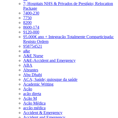
7; Hospitais NHS & Privados de Prestígio; Relocation
Package
7400-230
7750
8200
8600-174
9120-000
95.000€ ano + Integração Totalmente Comparticipada:
Registo Ordem
958754521
a&e
A&E Nurse
A&E-Accident and Emergency
ABA
Abrantes
Abu Dhabi
ACA; Saúde; quiosque da saúde
Academic Writing
Ação
ação direta
Ação M
Ação Médica
acção médica
Accident & Emergency
Accident and Emergency