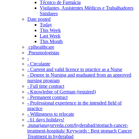
Técnico de Farmácia
Vigilantes, Assistentes Médicos e Trabalhadores
Similares
Date posted
Today
This Week
Last Week
This Month
‎ cplhealthcare‬
Pneumologistas
-
- Circulante
- Current and valid licence to practice as a Nurse
- Degree in Nursing and graduated from an approved
nursing program
- Full time contract
- Knowledge of German (required)
- Permanent contract
- Professional experience in the intended field of
practice
- Willingness to relocate
. 61 days holidays!
.punarjanayurveda.com/hyderabad/stomach-cancer-
treatment-hospitals/ Keywords : Best stomach Cancer
Treatment in hyderabad