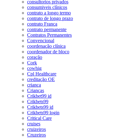
consultorios privados
consumiveis clínicos
contrato a longo termo
contrato de longo prazo
contrato França
contrato permanente
Contratos Permanentes
Convencional
coordenação clínica
coordenador de bloco
coração
Cork
cowhig
Cpl Healthcare
creditação OE
criança
Crianças
Crikbet99 id
Crikbets99
Crikbets99 id
Crikbets99 login
Critical Care
cruises
cruizeiros
Cruzeiros