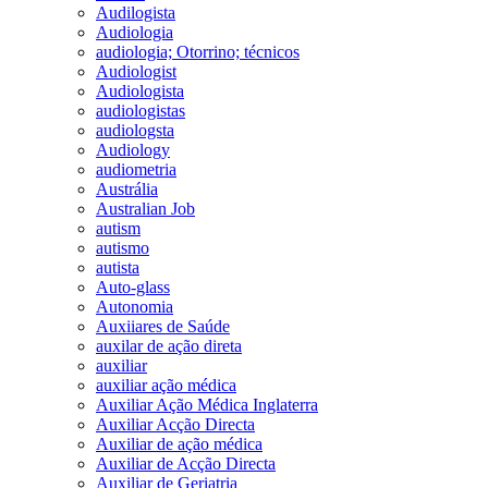
Audilogista
Audiologia
audiologia; Otorrino; técnicos
Audiologist
Audiologista
audiologistas
audiologsta
Audiology
audiometria
Austrália
Australian Job
autism
autismo
autista
Auto-glass
Autonomia
Auxiiares de Saúde
auxilar de ação direta
auxiliar
auxiliar ação médica
Auxiliar Ação Médica Inglaterra
Auxiliar Acção Directa
Auxiliar de ação médica
Auxiliar de Acção Directa
Auxiliar de Geriatria