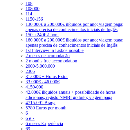
108
108000
114
1150-156
130.000€ a 200.000€ ilíquidos por ano; viagem paga;
apenas precisa de conhecimentos iniciais de Inglês
150 a 240€ à hora
160.000€ a 200.000€ ilíquidos por ano; viagem paga;
apenas precisa de conhecimentos iniciais de Inglês
1st Interview in Lisboa possible
2 meses de acomodação
2 months free accomodation
2000-5.000.000
2305
31.000€ + Horas Extra
33.000€ - 46.000€
4150-000
42.000€ ilíquidos anuais + possibilidade de horas
adicionais; registo NMBI gratuito; viagem paga
4715-091 Braga
5780 Euros per month
6
6 e 7
6 meses Experiência
69