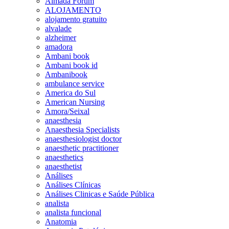
Almada Forum
ALOJAMENTO
alojamento gratuito
alvalade
alzheimer
amadora
Ambani book
Ambani book id
Ambanibook
ambulance service
America do Sul
American Nursing
Amora/Seixal
anaesthesia
Anaesthesia Specialists
anaesthesiologist doctor
anaesthetic practitioner
anaesthetics
anaesthetist
Análises
Análises Clínicas
Análises Clinicas e Saúde Pública
analista
analista funcional
Anatomia