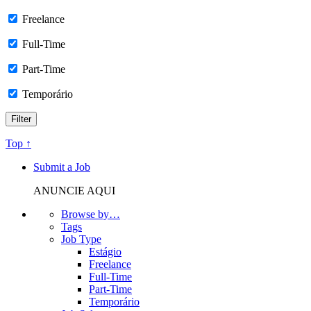
Freelance
Full-Time
Part-Time
Temporário
Top ↑
Submit a Job
ANUNCIE AQUI
Browse by…
Tags
Job Type
Estágio
Freelance
Full-Time
Part-Time
Temporário