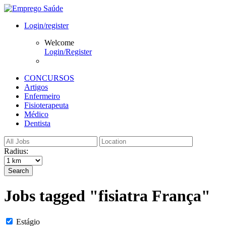
Login/register
Welcome
Login/Register
CONCURSOS
Artigos
Enfermeiro
Fisioterapeuta
Médico
Dentista
Radius:
Search
Jobs tagged "fisiatra França"
Estágio