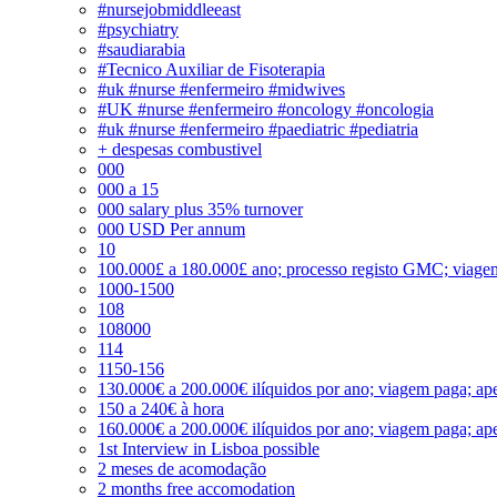
#nursejobmiddleeast
#psychiatry
#saudiarabia
#Tecnico Auxiliar de Fisoterapia
#uk #nurse #enfermeiro #midwives
#UK #nurse #enfermeiro #oncology #oncologia
#uk #nurse #enfermeiro #paediatric #pediatria
+ despesas combustivel
000
000 a 15
000 salary plus 35% turnover
000 USD Per annum
10
100.000£ a 180.000£ ano; processo registo GMC; viage
1000-1500
108
108000
114
1150-156
130.000€ a 200.000€ ilíquidos por ano; viagem paga; ape
150 a 240€ à hora
160.000€ a 200.000€ ilíquidos por ano; viagem paga; ape
1st Interview in Lisboa possible
2 meses de acomodação
2 months free accomodation