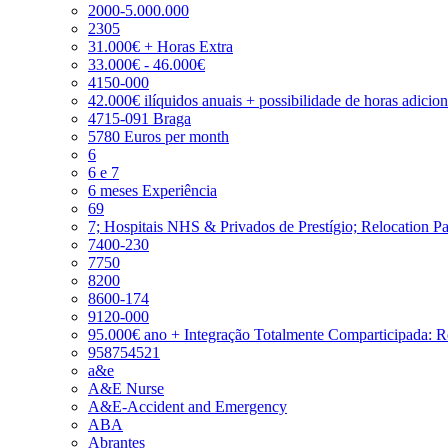
2000-5.000.000
2305
31.000€ + Horas Extra
33.000€ - 46.000€
4150-000
42.000€ ilíquidos anuais + possibilidade de horas adicio
4715-091 Braga
5780 Euros per month
6
6 e 7
6 meses Experiência
69
7; Hospitais NHS & Privados de Prestígio; Relocation P
7400-230
7750
8200
8600-174
9120-000
95.000€ ano + Integração Totalmente Comparticipada: 
958754521
a&e
A&E Nurse
A&E-Accident and Emergency
ABA
Abrantes