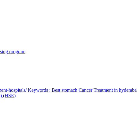
rsing program
ent-hospitals/ Keywords : Best stomach Cancer Treatment in hyderab
bs) (HSE)