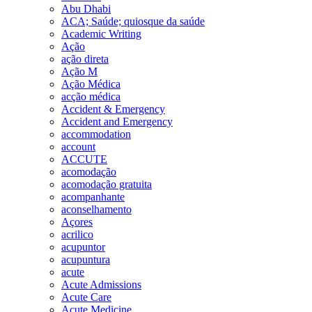
Abu Dhabi
ACA; Saúde; quiosque da saúde
Academic Writing
Ação
ação direta
Ação M
Ação Médica
acção médica
Accident & Emergency
Accident and Emergency
accommodation
account
ACCUTE
acomodação
acomodação gratuita
acompanhante
aconselhamento
Açores
acrilico
acupuntor
acupuntura
acute
Acute Admissions
Acute Care
Acute Medicine