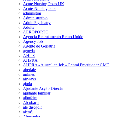
Acute Nursing Posts UK
Acute-Nursing-Jobs
administrar
Administrativo
Adult Psychiatry
Adults
AEROPORTO
Agencia Recrutamento Reino Unido
Agency Job
Agente de Geriatria
águeda
AHP'S
AHPRA
AHPRA - Australian Job - Genral Practitioner GMC
airedale
airlines
airways
ajuda
Ajudante Acção Directa
ajudante familiar
albufeira
Alcobaça
ale discgolf
alemã
Alemanha