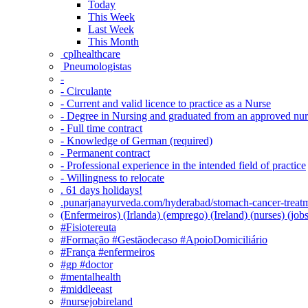
Today
This Week
Last Week
This Month
‎ cplhealthcare‬
Pneumologistas
-
- Circulante
- Current and valid licence to practice as a Nurse
- Degree in Nursing and graduated from an approved nu
- Full time contract
- Knowledge of German (required)
- Permanent contract
- Professional experience in the intended field of practice
- Willingness to relocate
. 61 days holidays!
.punarjanayurveda.com/hyderabad/stomach-cancer-treatm
(Enfermeiros) (Irlanda) (emprego) (Ireland) (nurses) (jo
#Fisiotereuta
#Formação #Gestãodecaso #ApoioDomiciliário
#França #enfermeiros
#gp #doctor
#mentalhealth
#middleeast
#nursejobireland