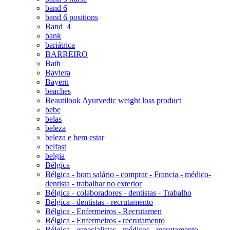
band 6
band 6 positions
Band_4
bank
bariátrica
BARREIRO
Bath
Baviera
Bayern
beaches
Beautilook Ayurvedic weight loss product
bebe
belas
beleza
beleza e bem estar
belfast
belgia
Bélgica
Bélgica - bom salário - comprar - Francia - médico-
dentista - trabalhar no exterior
Bélgica - colaboradores - dentistas - Trabalho
Bélgica - dentistas - recrutamento
Bélgica - Enfermeiros - Recrutamen
Bélgica - Enfermeiros - recrutamento
Bélgica - especialistas - médicos - recrutamento