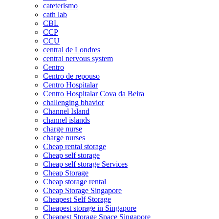
cateterismo
cath lab
CBL
CCP
CCU
central de Londres
central nervous system
Centro
Centro de repouso
Centro Hospitalar
Centro Hospitalar Cova da Beira
challenging bhavior
Channel Island
channel islands
charge nurse
charge nurses
Cheap rental storage
Cheap self storage
Cheap self storage Services
Cheap Storage
Cheap storage rental
Cheap Storage Singapore
Cheapest Self Storage
Cheapest storage in Singapore
Cheapest Storage Space Singapore