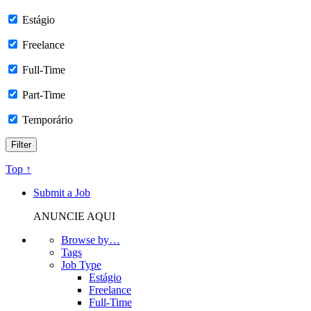
Estágio
Freelance
Full-Time
Part-Time
Temporário
Top ↑
Submit a Job
ANUNCIE AQUI
Browse by…
Tags
Job Type
Estágio
Freelance
Full-Time