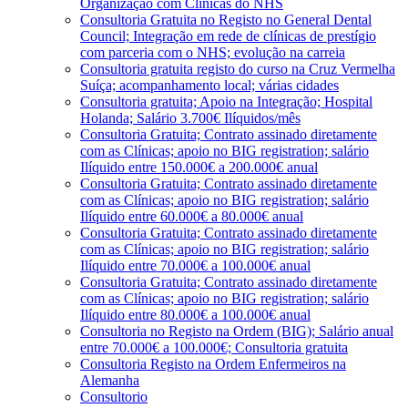
Organização com Clínicas do NHS
Consultoria Gratuita no Registo no General Dental
Council; Integração em rede de clínicas de prestígio
com parceria com o NHS; evolução na carreia
Consultoria gratuita registo do curso na Cruz Vermelha
Suíça; acompanhamento local; várias cidades
Consultoria gratuita; Apoio na Integração; Hospital
Holanda; Salário 3.700€ Ilíquidos/mês
Consultoria Gratuita; Contrato assinado diretamente
com as Clínicas; apoio no BIG registration; salário
Ilíquido entre 150.000€ a 200.000€ anual
Consultoria Gratuita; Contrato assinado diretamente
com as Clínicas; apoio no BIG registration; salário
Ilíquido entre 60.000€ a 80.000€ anual
Consultoria Gratuita; Contrato assinado diretamente
com as Clínicas; apoio no BIG registration; salário
Ilíquido entre 70.000€ a 100.000€ anual
Consultoria Gratuita; Contrato assinado diretamente
com as Clínicas; apoio no BIG registration; salário
Ilíquido entre 80.000€ a 100.000€ anual
Consultoria no Registo na Ordem (BIG); Salário anual
entre 70.000€ a 100.000€; Consultoria gratuita
Consultoria Registo na Ordem Enfermeiros na
Alemanha
Consultorio