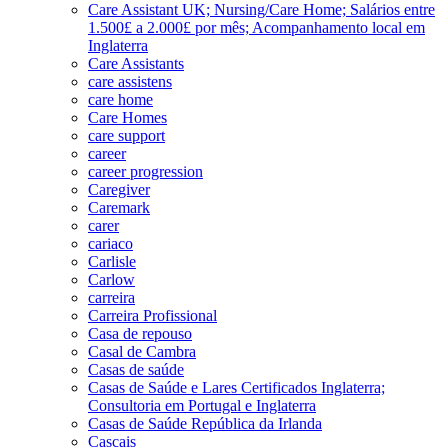
Care Assistant UK; Nursing/Care Home; Salários entre
1.500£ a 2.000£ por mês; Acompanhamento local em
Inglaterra
Care Assistants
care assistens
care home
Care Homes
care support
career
career progression
Caregiver
Caremark
carer
cariaco
Carlisle
Carlow
carreira
Carreira Profissional
Casa de repouso
Casal de Cambra
Casas de saúde
Casas de Saúde e Lares Certificados Inglaterra;
Consultoria em Portugal e Inglaterra
Casas de Saúde República da Irlanda
Cascais