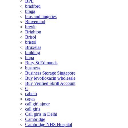
BPL
bradford
braga
bras and lingeries
Bravemind
brexit
Brighton
Brisol
bristol
Bruxelas
building
bupa
Bury St.Edmunds
business
Business Storage Singapore
Buy levofloxacin wholesale
Buy Verified Skrill Account
C
cabelo
cagas
call girl ajmer
call girls
Call girls in Delhi
Cambridge
Cambridge NHS Hospital