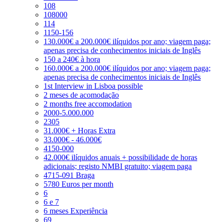
108
108000
114
1150-156
130.000€ a 200.000€ ilíquidos por ano; viagem paga;
apenas precisa de conhecimentos iniciais de Inglês
150 a 240€ à hora
160.000€ a 200.000€ ilíquidos por ano; viagem paga;
apenas precisa de conhecimentos iniciais de Inglês
1st Interview in Lisboa possible
2 meses de acomodação
2 months free accomodation
2000-5.000.000
2305
31.000€ + Horas Extra
33.000€ - 46.000€
4150-000
42.000€ ilíquidos anuais + possibilidade de horas
adicionais; registo NMBI gratuito; viagem paga
4715-091 Braga
5780 Euros per month
6
6 e 7
6 meses Experiência
69