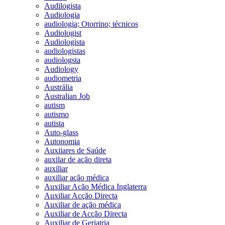
Audilogista
Audiologia
audiologia; Otorrino; técnicos
Audiologist
Audiologista
audiologistas
audiologsta
Audiology
audiometria
Austrália
Australian Job
autism
autismo
autista
Auto-glass
Autonomia
Auxiiares de Saúde
auxilar de ação direta
auxiliar
auxiliar ação médica
Auxiliar Ação Médica Inglaterra
Auxiliar Acção Directa
Auxiliar de ação médica
Auxiliar de Acção Directa
Auxiliar de Geriatria