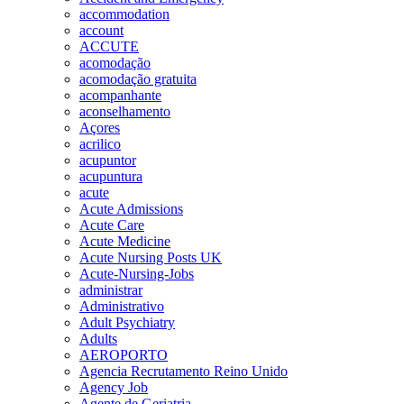
accommodation
account
ACCUTE
acomodação
acomodação gratuita
acompanhante
aconselhamento
Açores
acrilico
acupuntor
acupuntura
acute
Acute Admissions
Acute Care
Acute Medicine
Acute Nursing Posts UK
Acute-Nursing-Jobs
administrar
Administrativo
Adult Psychiatry
Adults
AEROPORTO
Agencia Recrutamento Reino Unido
Agency Job
Agente de Geriatria