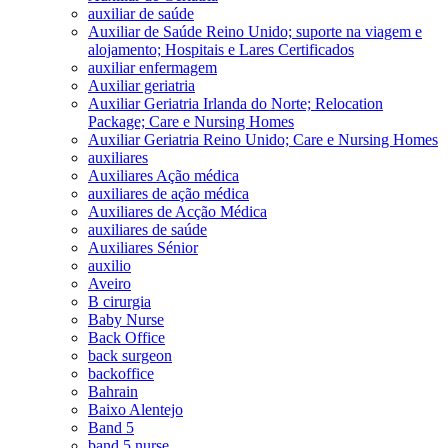
auxiliar de saúde
Auxiliar de Saúde Reino Unido; suporte na viagem e
alojamento; Hospitais e Lares Certificados
auxiliar enfermagem
Auxiliar geriatria
Auxiliar Geriatria Irlanda do Norte; Relocation
Package; Care e Nursing Homes
Auxiliar Geriatria Reino Unido; Care e Nursing Homes
auxiliares
Auxiliares Ação médica
auxiliares de ação médica
Auxiliares de Acção Médica
auxiliares de saúde
Auxiliares Sénior
auxilio
Aveiro
B cirurgia
Baby Nurse
Back Office
back surgeon
backoffice
Bahrain
Baixo Alentejo
Band 5
band 5 nurse