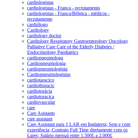
cardiologistas
cardiologistas - França - recrutamento
cardiologistas - França/Bélgica - médicos -
recrutamento
cardiólogo
Cardiology
cardiology doctor
Cardiology Respiratory Gastroenterology Oncology
Palliative Care Care of the Elderly Diabetes /
Endocrinology Paediatrics
cardiopneumologa
Cardiopneumologia
cardiopneumologista
Cardiopneumologistas
cardiotaracico
cardiothoracic
cardiotorácia
cardiotoracica
cardiovascular
care
Care Asistants
care assistant
Care Assistant para 1 LAR em Inglaterra; Sem e com
experiência; Contrato Full Time diretamente com os
Lares; Salário mensal entre 1.500£ a 2.000£