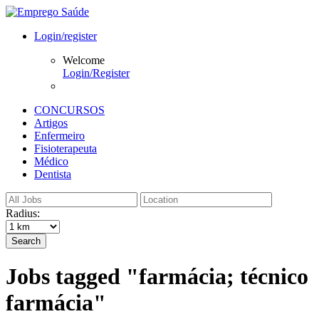
Login/register
Welcome
Login/Register
CONCURSOS
Artigos
Enfermeiro
Fisioterapeuta
Médico
Dentista
Radius:
Search
Jobs tagged "farmácia; técnico
farmácia"