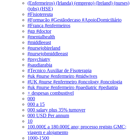
(Enfermeiros) (Irlanda) (emprego) (Ireland) (nurses)
(jobs) (HSE)
#Fisiotereuta
#Formação #Gestãodecaso #ApoioDomiciliário
#França #enfermeiros
#gp #doctor
#mentalhealth
#middleeast
#nursejobireland
#nursejobmiddleeast
#psychiatry
#saudiarabia
#Tecnico Auxiliar de Fisoterapia
#uk #nurse #enfermeiro #midwives
#UK #nurse #enfermeiro #oncology #oncologia
#uk #nurse #enfermeiro #paediatric #pediatria
+ despesas combustivel
000
000 a 15
000 salary plus 35% turnover
000 USD Per annum
10
100.000£ a 180.000£ ano; processo registo GMC;
viagem e alojamento
1000-1500