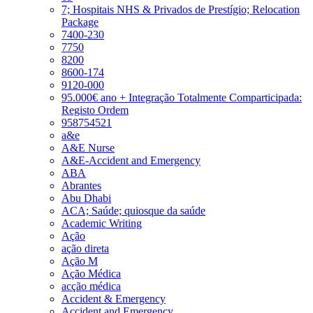
7; Hospitais NHS & Privados de Prestígio; Relocation
Package
7400-230
7750
8200
8600-174
9120-000
95.000€ ano + Integração Totalmente Comparticipada:
Registo Ordem
958754521
a&e
A&E Nurse
A&E-Accident and Emergency
ABA
Abrantes
Abu Dhabi
ACA; Saúde; quiosque da saúde
Academic Writing
Ação
ação direta
Ação M
Ação Médica
acção médica
Accident & Emergency
Accident and Emergency