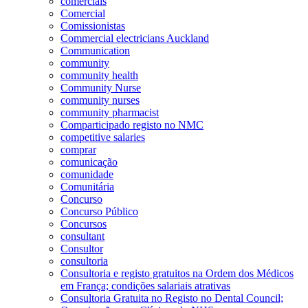
comerciais
Comercial
Comissionistas
Commercial electricians Auckland
Communication
community
community health
Community Nurse
community nurses
community pharmacist
Comparticipado registo no NMC
competitive salaries
comprar
comunicação
comunidade
Comunitária
Concurso
Concurso Público
Concursos
consultant
Consultor
consultoria
Consultoria e registo gratuitos na Ordem dos Médicos
em França; condições salariais atrativas
Consultoria Gratuita no Registo no Dental Council;