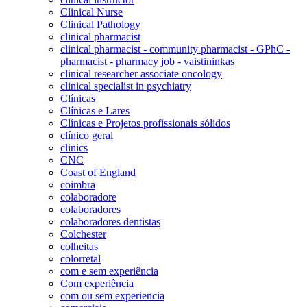
Clinical Nurse
Clinical Pathology
clinical pharmacist
clinical pharmacist - community pharmacist - GPhC -
pharmacist - pharmacy job - vaistininkas
clinical researcher associate oncology
clinical specialist in psychiatry
Clínicas
Clínicas e Lares
Clínicas e Projetos profissionais sólidos
clínico geral
clinics
CNC
Coast of England
coimbra
colaboradore
colaboradores
colaboradores dentistas
Colchester
colheitas
colorretal
com e sem experiência
Com experiência
com ou sem experiencia