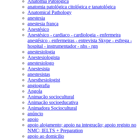
Anatomia Patológica
anatomia patológica citológica e tanatológica
Anatomical Pathology
anestesia
anestesia frança
Anestésico
Anestésico - cardiaco - cardiologia - enfermeira
anestésico - enfermeiras - entrevista Skype - esfrega -
hospital - instrumentador - nhs - rgn
anestesiologia
Anestesiologista
anestesiologo
Anestesista
anestesistas
Anesthesiologist
angiografia
Angola
Animação sociocultural
Animação socioeducativa
Animadora Sociocultural
anúncio
apoio
apoio alojamento; apoio na integração; apoio registo no
NMC; IELTS + Preparation
apoio ao domicilio