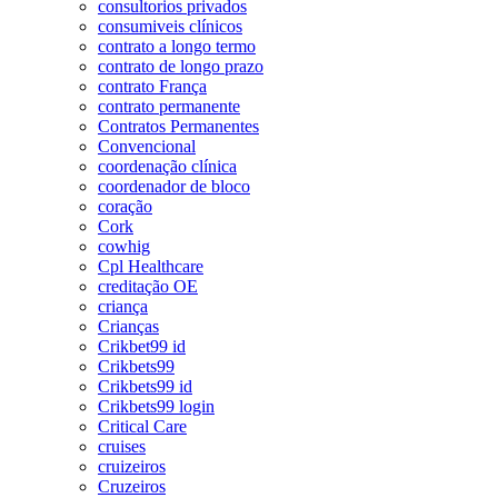
consultorios privados
consumiveis clínicos
contrato a longo termo
contrato de longo prazo
contrato França
contrato permanente
Contratos Permanentes
Convencional
coordenação clínica
coordenador de bloco
coração
Cork
cowhig
Cpl Healthcare
creditação OE
criança
Crianças
Crikbet99 id
Crikbets99
Crikbets99 id
Crikbets99 login
Critical Care
cruises
cruizeiros
Cruzeiros