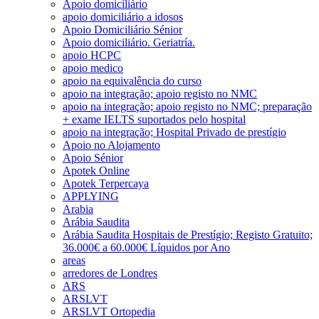
Apoio domiciliário
apoio domiciliário a idosos
Apoio Domiciliário Sénior
Apoio domiciliário. Geriatría.
apoio HCPC
apoio medico
apoio na equivalência do curso
apoio na integração; apoio registo no NMC
apoio na integração; apoio registo no NMC; preparação
+ exame IELTS suportados pelo hospital
apoio na integração; Hospital Privado de prestígio
Apoio no Alojamento
Apoio Sénior
Apotek Online
Apotek Terpercaya
APPLYING
Arabia
Arábia Saudita
Arábia Saudita Hospitais de Prestígio; Registo Gratuito;
36.000€ a 60.000€ Líquidos por Ano
areas
arredores de Londres
ARS
ARSLVT
ARSLVT Ortopedia