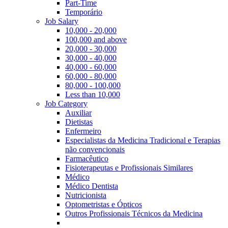
Part-Time
Temporário
Job Salary
10,000 - 20,000
100,000 and above
20,000 - 30,000
30,000 - 40,000
40,000 - 60,000
60,000 - 80,000
80,000 - 100,000
Less than 10,000
Job Category
Auxiliar
Dietistas
Enfermeiro
Especialistas da Medicina Tradicional e Terapias
não convencionais
Farmacêutico
Fisioterapeutas e Profissionais Similares
Médico
Médico Dentista
Nutricionista
Optometristas e Ópticos
Outros Profissionais Técnicos da Medicina