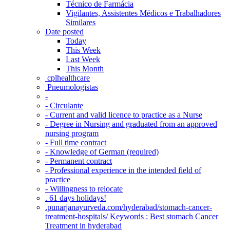
Técnico de Farmácia
Vigilantes, Assistentes Médicos e Trabalhadores
Similares
Date posted
Today
This Week
Last Week
This Month
‎ cplhealthcare‬
Pneumologistas
-
- Circulante
- Current and valid licence to practice as a Nurse
- Degree in Nursing and graduated from an approved
nursing program
- Full time contract
- Knowledge of German (required)
- Permanent contract
- Professional experience in the intended field of
practice
- Willingness to relocate
. 61 days holidays!
.punarjanayurveda.com/hyderabad/stomach-cancer-
treatment-hospitals/ Keywords : Best stomach Cancer
Treatment in hyderabad