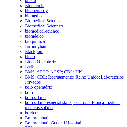
bilbao
Biochemie
biochemistry
biomedical
Biomedical Scientist
Biomedical Scientists
biomedical-science
biomédico
bioquímica
Birmingham
Blackpool
bloco
Bloco Operatório
BMS
BMS; APCT; ACSP; CBL; UK
BMS; CBL; Recrutamento; Reino Unido; Laboratórios
Privados
bolo operatório
bom
bom salário
bom salário-especialista-especialistas-França-médico-
médicos-salário
bordeus
Bournemouth
Bournemouth General Hospital