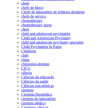
chefe
chefe de bloco
Chefe de laboratório de próteses dentárias
chefe de serviço
chemotherapy
chemotherapy nurse
chest
child and adolescent psychiatrist
Child and Adolescent Psychiatry
child and adolescent psychiatry specialist
Child Psychiatrist In Patna
Childreen
chile
china
chirurgien-dentiste
CICU
ciência
Ciências da educação
Ciências da saúde
Ciências psicológicas
cientista
Cientista Biomédica
cientista do laboratório
cientista médico
Cientistas clínicos