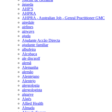
águeda
AHP'S
AHPRA
AHPRA - Australian Job - Genral Practitioner GMC
airedale
airlines
airways
ajuda
Ajudante Acção Directa
ajudante familiar
albufeira
Alcobaça
ale discgolf
alemã
Alemanha
alemão
Alentejano
Alentejo
alergologia
alergologista
algarve
Algés
Allied Health
Almada