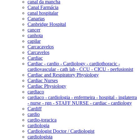
canal da mancha
Canal Farmácia
canal hospitalar
Canarias
Canbridge Hospital
cancer
canhota
capilar
Carcacavelos
Carcavelos
Cardiac
Cardiac - cardio - Cardiology - cardiothoracic -
cardiovascular - cath lab - CCU - CICU - perfusionist
Cardiac and Respiratory Physiology
Cardiac Nurses
Cardiac Physiology
cardiaco
cardiaco - cardiologia - enfermeira - hospital - inglaterra
- nurse - rgn - STAFF NURSE - cardiac - cardiology
Cardiff
cardio
cardio-toracica
cardiologia
Cardiologist Doctor / Cardiologist
cardiologista