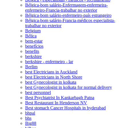
Bélgica-bom salário-Enfermagem-enfermeira-
enfermeiro-Francia-trabalhar no exterior
Bélgica-bom salário-enfermeiro-país estrangeiro
Bélgica-bom salário-Francia-médicos especialista-
trabalhar no exterior
Belgium
Bélica
bem-estar
benefícios
benefits
berkshire
berkshire - enfermeiro - lar
Berlim
best Electricians in Auckland
best Electricians in North Shore
best Gynecologist in kolkata
best Gynecologist in kolkata for normal delivery
best personnel
Best Psychiatrist In Kankarbagh Patna
Best Restaurant In Henderson NV
Best stomach Cancer Hospitals in hyderabad
bhpal
bhs
Big88