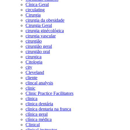
Cínica Geral
circulating
Cirurgia
cirurgia da obesidade
Cirurgia Geral
cirurgia ginécológica
cirurgia vascular
cirurgião
cirurgião geral
cirurgião oral
cirurgica
Citologia
city
Cleveland
cliente
clincal analysis
clinic
Clinic Practice Facilitators
clinica
clinica dentária
clinica dentaria na frança
clínica geral
clínica médica
Clinical
clinical instructor