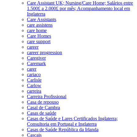
Care Assistant UK; Nursing/Care Home; Salários entre
1.500£ a 2.000£ por mês; Acompanhamento local em
Inglaterra
Care Assistants
care assistens
care home
Care Homes
care support
career
career progression
Caregiver
Caremark
carer
cariaco
Carlisle
Carlow
carreira
Carreira Profissional
Casa de repouso
Casal de Cambra
Casas de saúde
Casas de Saúde e Lares Certificados Inglaterra;
Consultoria em Portugal e Inglaterra
Casas de Saúde República da Irlanda
Cascais