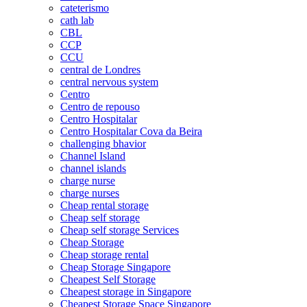
cateterismo
cath lab
CBL
CCP
CCU
central de Londres
central nervous system
Centro
Centro de repouso
Centro Hospitalar
Centro Hospitalar Cova da Beira
challenging bhavior
Channel Island
channel islands
charge nurse
charge nurses
Cheap rental storage
Cheap self storage
Cheap self storage Services
Cheap Storage
Cheap storage rental
Cheap Storage Singapore
Cheapest Self Storage
Cheapest storage in Singapore
Cheapest Storage Space Singapore