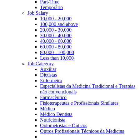
Part-Time
Temporário
Job Salary
10,000 - 20,000
100,000 and above
20,000 - 30,000
30,000 - 40,000
40,000 - 60,000
60,000 - 80,000
80,000 - 100,000
Less than 10,000
Job Category
Auxiliar
Dietistas
Enfermeiro
Especialistas da Medicina Tradicional e Terapias
não convencionais
Farmacêutico
Fisioterapeutas e Profissionais Similares
Médico
Médico Dentista
Nutricionista
Optometristas e Ópticos
Outros Profissionais Técnicos da Medicina