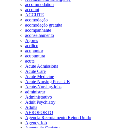
accommodation
account
ACCUTE
acomodação
acomodação gratuita
acompanhante
aconselhamento
Açores
acrilico
acupuntor
acupuntura
acute
Acute Admissions
Acute Care
Acute Medicine
Acute Nursing Posts UK
Acute-Nursing-Jobs
administrar
Administrativo
Adult Psychiatry
Adults
AEROPORTO
Agencia Recrutamento Reino Unido
Agency Job
Agente de Geriatria