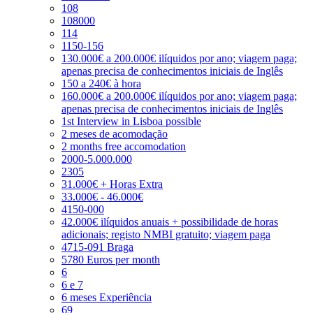
108
108000
114
1150-156
130.000€ a 200.000€ ilíquidos por ano; viagem paga;
apenas precisa de conhecimentos iniciais de Inglês
150 a 240€ à hora
160.000€ a 200.000€ ilíquidos por ano; viagem paga;
apenas precisa de conhecimentos iniciais de Inglês
1st Interview in Lisboa possible
2 meses de acomodação
2 months free accomodation
2000-5.000.000
2305
31.000€ + Horas Extra
33.000€ - 46.000€
4150-000
42.000€ ilíquidos anuais + possibilidade de horas
adicionais; registo NMBI gratuito; viagem paga
4715-091 Braga
5780 Euros per month
6
6 e 7
6 meses Experiência
69