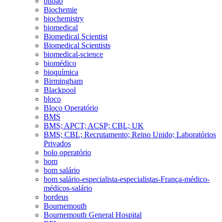
bilbao
Biochemie
biochemistry
biomedical
Biomedical Scientist
Biomedical Scientists
biomedical-science
biomédico
bioquímica
Birmingham
Blackpool
bloco
Bloco Operatório
BMS
BMS; APCT; ACSP; CBL; UK
BMS; CBL; Recrutamento; Reino Unido; Laboratórios
Privados
bolo operatório
bom
bom salário
bom salário-especialista-especialistas-França-médico-
médicos-salário
bordeus
Bournemouth
Bournemouth General Hospital