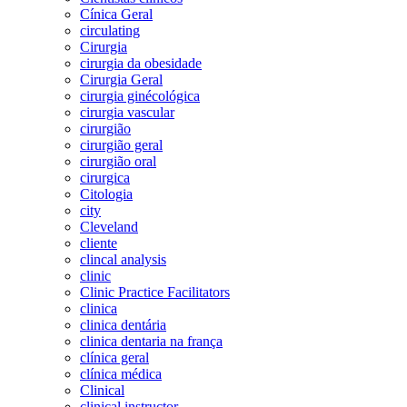
Cínica Geral
circulating
Cirurgia
cirurgia da obesidade
Cirurgia Geral
cirurgia ginécológica
cirurgia vascular
cirurgião
cirurgião geral
cirurgião oral
cirurgica
Citologia
city
Cleveland
cliente
clincal analysis
clinic
Clinic Practice Facilitators
clinica
clinica dentária
clinica dentaria na frança
clínica geral
clínica médica
Clinical
clinical instructor