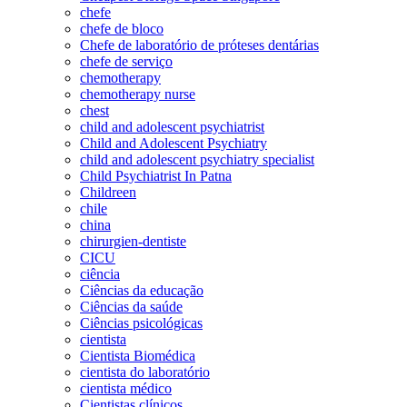
chefe
chefe de bloco
Chefe de laboratório de próteses dentárias
chefe de serviço
chemotherapy
chemotherapy nurse
chest
child and adolescent psychiatrist
Child and Adolescent Psychiatry
child and adolescent psychiatry specialist
Child Psychiatrist In Patna
Childreen
chile
china
chirurgien-dentiste
CICU
ciência
Ciências da educação
Ciências da saúde
Ciências psicológicas
cientista
Cientista Biomédica
cientista do laboratório
cientista médico
Cientistas clínicos