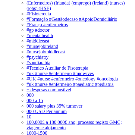
(Enfermeiros) (Irlanda) (emprego) (Ireland) (nurses)
(jobs) (HSE)
#Fisiotereuta
#Formação #Gestãodecaso #ApoioDomiciliário
#França #enfermeiros
#gp #doctor
#mentalhealth
#middleeast
#nursejobireland
#nursejobmiddleeast
#psychiatry
#saudiarabia
#Tecnico Auxiliar de Fisoterapia
#uk #nurse #enfermeiro #midwives
#UK #nurse #enfermeiro #oncology #oncologia
#uk #nurse #enfermeiro #paediatric #pediatria
+ despesas combustivel
000
000 a 15
000 salary plus 35% turnover
000 USD Per annum
10
100.000£ a 180.000£ ano; processo registo GMC;
viagem e alojamento
1000-1500