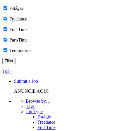
Estágio
Freelance
Full-Time
Part-Time
Temporário
Top ↑
Submit a Job
ANUNCIE AQUI
Browse by…
Tags
Job Type
Estágio
Freelance
Full-Time