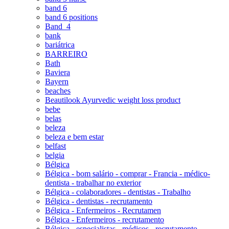
band 6
band 6 positions
Band_4
bank
bariátrica
BARREIRO
Bath
Baviera
Bayern
beaches
Beautilook Ayurvedic weight loss product
bebe
belas
beleza
beleza e bem estar
belfast
belgia
Bélgica
Bélgica - bom salário - comprar - Francia - médico-
dentista - trabalhar no exterior
Bélgica - colaboradores - dentistas - Trabalho
Bélgica - dentistas - recrutamento
Bélgica - Enfermeiros - Recrutamen
Bélgica - Enfermeiros - recrutamento
Bélgica - especialistas - médicos - recrutamento