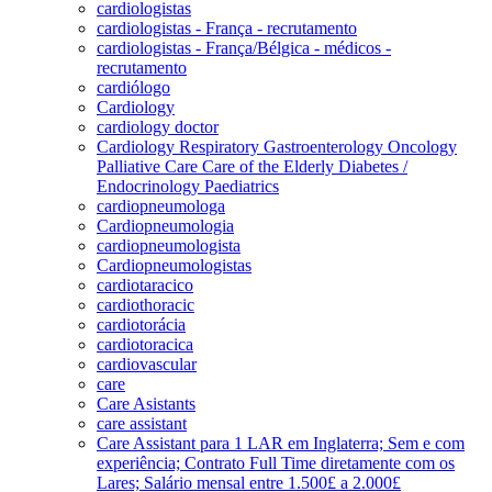
cardiologistas
cardiologistas - França - recrutamento
cardiologistas - França/Bélgica - médicos -
recrutamento
cardiólogo
Cardiology
cardiology doctor
Cardiology Respiratory Gastroenterology Oncology
Palliative Care Care of the Elderly Diabetes /
Endocrinology Paediatrics
cardiopneumologa
Cardiopneumologia
cardiopneumologista
Cardiopneumologistas
cardiotaracico
cardiothoracic
cardiotorácia
cardiotoracica
cardiovascular
care
Care Asistants
care assistant
Care Assistant para 1 LAR em Inglaterra; Sem e com
experiência; Contrato Full Time diretamente com os
Lares; Salário mensal entre 1.500£ a 2.000£