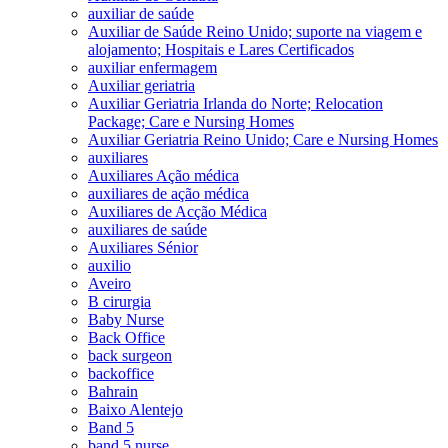
auxiliar de saúde
Auxiliar de Saúde Reino Unido; suporte na viagem e
alojamento; Hospitais e Lares Certificados
auxiliar enfermagem
Auxiliar geriatria
Auxiliar Geriatria Irlanda do Norte; Relocation
Package; Care e Nursing Homes
Auxiliar Geriatria Reino Unido; Care e Nursing Homes
auxiliares
Auxiliares Ação médica
auxiliares de ação médica
Auxiliares de Acção Médica
auxiliares de saúde
Auxiliares Sénior
auxilio
Aveiro
B cirurgia
Baby Nurse
Back Office
back surgeon
backoffice
Bahrain
Baixo Alentejo
Band 5
band 5 nurse