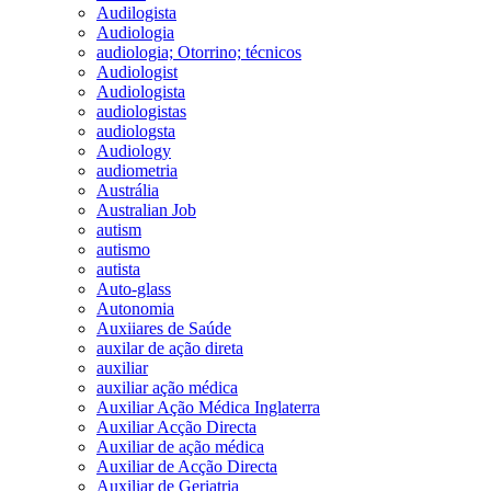
Audilogista
Audiologia
audiologia; Otorrino; técnicos
Audiologist
Audiologista
audiologistas
audiologsta
Audiology
audiometria
Austrália
Australian Job
autism
autismo
autista
Auto-glass
Autonomia
Auxiiares de Saúde
auxilar de ação direta
auxiliar
auxiliar ação médica
Auxiliar Ação Médica Inglaterra
Auxiliar Acção Directa
Auxiliar de ação médica
Auxiliar de Acção Directa
Auxiliar de Geriatria