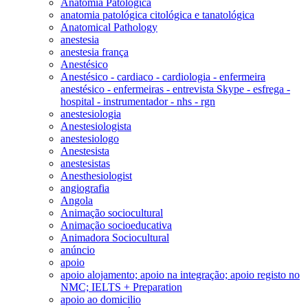
Anatomia Patológica
anatomia patológica citológica e tanatológica
Anatomical Pathology
anestesia
anestesia frança
Anestésico
Anestésico - cardiaco - cardiologia - enfermeira
anestésico - enfermeiras - entrevista Skype - esfrega -
hospital - instrumentador - nhs - rgn
anestesiologia
Anestesiologista
anestesiologo
Anestesista
anestesistas
Anesthesiologist
angiografia
Angola
Animação sociocultural
Animação socioeducativa
Animadora Sociocultural
anúncio
apoio
apoio alojamento; apoio na integração; apoio registo no
NMC; IELTS + Preparation
apoio ao domicilio