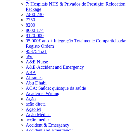
7; Hospitais NHS & Privados de Prestígio; Relocation
Package
7400-230
7750
8200
8600-174
9120-000
95.000€ ano + Integração Totalmente Comparticipada:
Registo Ordem
958754521
a&e
A&E Nurse
A&E-Accident and Emergency
ABA
Abrantes
Abu Dhabi
ACA; Saúde; quiosque da saúde
Academic Writing
Ação
ação direta
Ação M
Ação Médica
acção médica
Accident & Emergency
Accident and Emergency