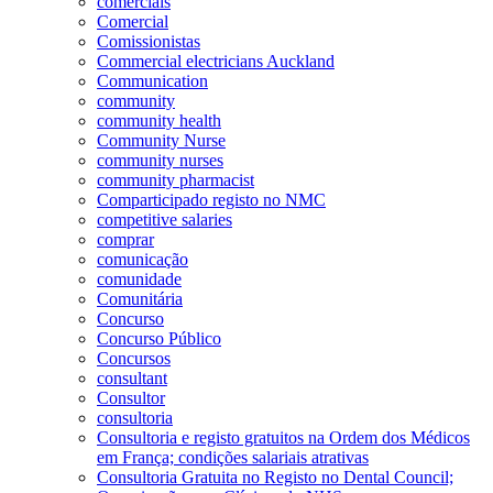
comerciais
Comercial
Comissionistas
Commercial electricians Auckland
Communication
community
community health
Community Nurse
community nurses
community pharmacist
Comparticipado registo no NMC
competitive salaries
comprar
comunicação
comunidade
Comunitária
Concurso
Concurso Público
Concursos
consultant
Consultor
consultoria
Consultoria e registo gratuitos na Ordem dos Médicos
em França; condições salariais atrativas
Consultoria Gratuita no Registo no Dental Council;