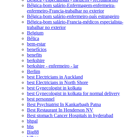
Bélgica-bom salário-Enfermagem-enfermeira-
enfermeiro-Francia-trabalhar no exterior
Bélgica-bom salário-enfermeiro-país estrangeiro
Bélgica-bom salário-Francia-médicos especialista-
trabalhar no exterior
Belgium
Bélica
bem-estar
benefícios
benefits
berkshire
berkshire - enfermeiro - lar
Berlim
best Electricians in Auckland
best Electricians in North Shore
best Gynecologist in kolkata
best Gynecologist in kolkata for normal delivery
best personnel
Best Psychiatrist In Kankarbagh Patna
Best Restaurant In Henderson NV
Best stomach Cancer Hospitals in hyderabad
bhpal
bhs
Big88