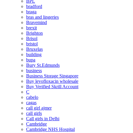
BPL
bradford
braga
bras and lingeries
Bravemind
brexit
Brighton
Brisol
bristol
Bruxelas
building
bupa
Bury St.Edmunds
business
Business Storage Singapore
Buy levofloxacin wholesale
Buy Verified Skrill Account
C
cabelo
cagas
call girl ajmer
call girls
Call girls in Delhi
Cambridge
Cambridge NHS Hospital