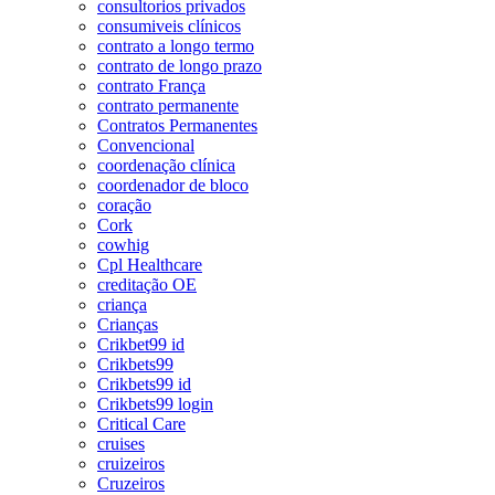
consultorios privados
consumiveis clínicos
contrato a longo termo
contrato de longo prazo
contrato França
contrato permanente
Contratos Permanentes
Convencional
coordenação clínica
coordenador de bloco
coração
Cork
cowhig
Cpl Healthcare
creditação OE
criança
Crianças
Crikbet99 id
Crikbets99
Crikbets99 id
Crikbets99 login
Critical Care
cruises
cruizeiros
Cruzeiros