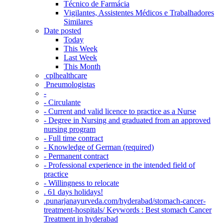
Técnico de Farmácia
Vigilantes, Assistentes Médicos e Trabalhadores
Similares
Date posted
Today
This Week
Last Week
This Month
‎ cplhealthcare‬
Pneumologistas
-
- Circulante
- Current and valid licence to practice as a Nurse
- Degree in Nursing and graduated from an approved
nursing program
- Full time contract
- Knowledge of German (required)
- Permanent contract
- Professional experience in the intended field of
practice
- Willingness to relocate
. 61 days holidays!
.punarjanayurveda.com/hyderabad/stomach-cancer-
treatment-hospitals/ Keywords : Best stomach Cancer
Treatment in hyderabad