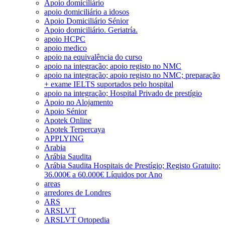
Apoio domiciliário
apoio domiciliário a idosos
Apoio Domiciliário Sénior
Apoio domiciliário. Geriatría.
apoio HCPC
apoio medico
apoio na equivalência do curso
apoio na integração; apoio registo no NMC
apoio na integração; apoio registo no NMC; preparação
+ exame IELTS suportados pelo hospital
apoio na integração; Hospital Privado de prestígio
Apoio no Alojamento
Apoio Sénior
Apotek Online
Apotek Terpercaya
APPLYING
Arabia
Arábia Saudita
Arábia Saudita Hospitais de Prestígio; Registo Gratuito;
36.000€ a 60.000€ Líquidos por Ano
areas
arredores de Londres
ARS
ARSLVT
ARSLVT Ortopedia