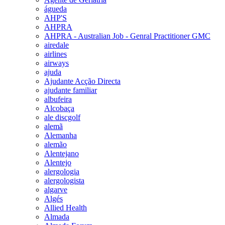
águeda
AHP'S
AHPRA
AHPRA - Australian Job - Genral Practitioner GMC
airedale
airlines
airways
ajuda
Ajudante Acção Directa
ajudante familiar
albufeira
Alcobaça
ale discgolf
alemã
Alemanha
alemão
Alentejano
Alentejo
alergologia
alergologista
algarve
Algés
Allied Health
Almada