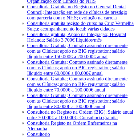
Organização com Clínicas do NHS
Consultoria Gratuita no Registo no General Dental
Council; Integração em rede de clínicas de prestígio
com parceria com o NHS; evolução na carreia
Consultoria gratuita registo do curso na Cruz Vermelha
Suíça; acompanhamento local; várias cidades
Consultoria gratuita; Apoio na Integração; Hospital
Holanda; Salário 3.700€ Ilíquidos/mês
Consultoria Gratuita; Contrato assinado diretamente
com as Clínicas; apoio no BIG registration; salário
Ilíquido entre 150.000€ a 200.000€ anual
Consultoria Gratuita; Contrato assinado diretamente
com as Clínicas; apoio no BIG registration; salário
Ilíquido entre 60.000€ a 80.000€ anual
Consultoria Gratuita; Contrato assinado diretamente
com as Clínicas; apoio no BIG registration; salário
Ilíquido entre 70.000€ a 100.000€ anual
Consultoria Gratuita; Contrato assinado diretamente
com as Clínicas; apoio no BIG registration; salário
Ilíquido entre 80.000€ a 100.000€ anual
Consultoria no Registo na Ordem (BIG); Salário anual
entre 70.000€ a 100.000€; Consultoria gratuita
Consultoria Registo na Ordem Enfermeiros na
Alemanha
Consultorio