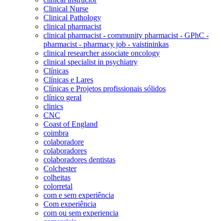
Clinical Nurse
Clinical Pathology
clinical pharmacist
clinical pharmacist - community pharmacist - GPhC -
pharmacist - pharmacy job - vaistininkas
clinical researcher associate oncology
clinical specialist in psychiatry
Clínicas
Clínicas e Lares
Clínicas e Projetos profissionais sólidos
clínico geral
clinics
CNC
Coast of England
coimbra
colaboradore
colaboradores
colaboradores dentistas
Colchester
colheitas
colorretal
com e sem experiência
Com experiência
com ou sem experiencia