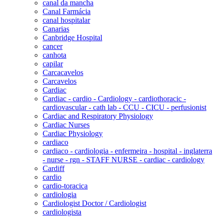
canal da mancha
Canal Farmácia
canal hospitalar
Canarias
Canbridge Hospital
cancer
canhota
capilar
Carcacavelos
Carcavelos
Cardiac
Cardiac - cardio - Cardiology - cardiothoracic -
cardiovascular - cath lab - CCU - CICU - perfusionist
Cardiac and Respiratory Physiology
Cardiac Nurses
Cardiac Physiology
cardiaco
cardiaco - cardiologia - enfermeira - hospital - inglaterra
- nurse - rgn - STAFF NURSE - cardiac - cardiology
Cardiff
cardio
cardio-toracica
cardiologia
Cardiologist Doctor / Cardiologist
cardiologista