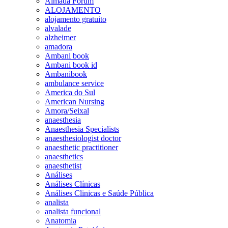
Almada Forum
ALOJAMENTO
alojamento gratuito
alvalade
alzheimer
amadora
Ambani book
Ambani book id
Ambanibook
ambulance service
America do Sul
American Nursing
Amora/Seixal
anaesthesia
Anaesthesia Specialists
anaesthesiologist doctor
anaesthetic practitioner
anaesthetics
anaesthetist
Análises
Análises Clínicas
Análises Clinicas e Saúde Pública
analista
analista funcional
Anatomia