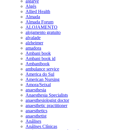
algarve
Algés
Allied Health
Almada
Almada Forum
ALOJAMENTO
alojamento gratuito
alvalade
alzheimer
amadora
Ambani book
Ambani book id
Ambanibook
ambulance service
America do Sul
American Nursing
Amora/Seixal
anaesthesia
Anaesthesia Specialists
anaesthesiologist doctor
anaesthetic practitioner
anaesthetics
anaesthetist
Análises
Análises Clínicas