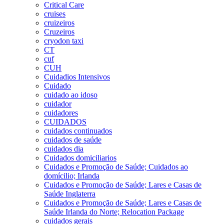
Critical Care
cruises
cruizeiros
Cruzeiros
cryodon taxi
CT
cuf
CUH
Cuidadios Intensivos
Cuidado
cuidado ao idoso
cuidador
cuidadores
CUIDADOS
cuidados continuados
cuidados de saúde
cuidados dia
Cuidados domiciliarios
Cuidados e Promoção de Saúde; Cuidados ao
domícilio; Irlanda
Cuidados e Promoção de Saúde; Lares e Casas de
Saúde Inglaterra
Cuidados e Promoção de Saúde; Lares e Casas de
Saúde Irlanda do Norte; Relocation Package
cuidados gerais