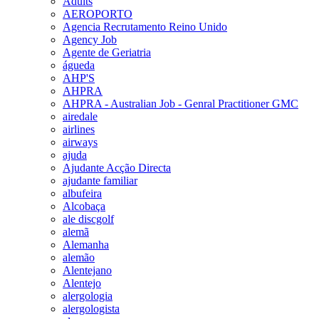
Adults
AEROPORTO
Agencia Recrutamento Reino Unido
Agency Job
Agente de Geriatria
águeda
AHP'S
AHPRA
AHPRA - Australian Job - Genral Practitioner GMC
airedale
airlines
airways
ajuda
Ajudante Acção Directa
ajudante familiar
albufeira
Alcobaça
ale discgolf
alemã
Alemanha
alemão
Alentejano
Alentejo
alergologia
alergologista