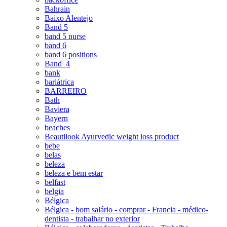
Bahrain
Baixo Alentejo
Band 5
band 5 nurse
band 6
band 6 positions
Band_4
bank
bariátrica
BARREIRO
Bath
Baviera
Bayern
beaches
Beautilook Ayurvedic weight loss product
bebe
belas
beleza
beleza e bem estar
belfast
belgia
Bélgica
Bélgica - bom salário - comprar - Francia - médico-
dentista - trabalhar no exterior