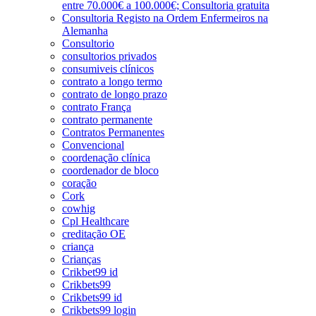
entre 70.000€ a 100.000€; Consultoria gratuita
Consultoria Registo na Ordem Enfermeiros na
Alemanha
Consultorio
consultorios privados
consumiveis clínicos
contrato a longo termo
contrato de longo prazo
contrato França
contrato permanente
Contratos Permanentes
Convencional
coordenação clínica
coordenador de bloco
coração
Cork
cowhig
Cpl Healthcare
creditação OE
criança
Crianças
Crikbet99 id
Crikbets99
Crikbets99 id
Crikbets99 login