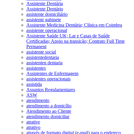
Assistente Dentária
Assistente Dentário
assistente domiciliário
assistente gabinete
Assistente Medicina Dentária; Clínica em Coimbra
assistente operacional
Assistente Saúde UK; Lar e Casas de Saúde
Certificadas; Apoio na transição; Contrato Full Time
Permanent
assistente social
assistentedentaria
assistenten dentaria
assistentes
Assistentes de Enfermagem
assistentes operacionais
assistida
Assuntos Regulamentares
ASW
atendimento
atendimento a domicílio
Atendimento ao Cliente
atendimento domiciliar
atrative
atrativo
através de formato digital (e-mail) para o endereço