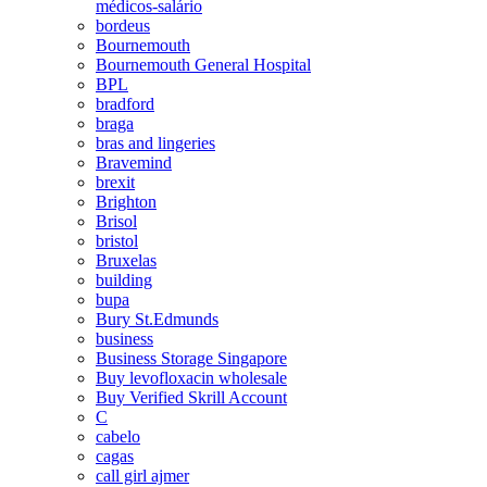
médicos-salário
bordeus
Bournemouth
Bournemouth General Hospital
BPL
bradford
braga
bras and lingeries
Bravemind
brexit
Brighton
Brisol
bristol
Bruxelas
building
bupa
Bury St.Edmunds
business
Business Storage Singapore
Buy levofloxacin wholesale
Buy Verified Skrill Account
C
cabelo
cagas
call girl ajmer