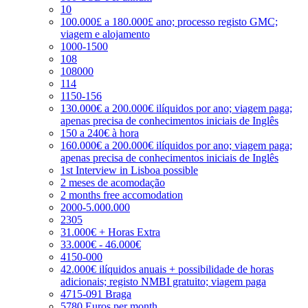
10
100.000£ a 180.000£ ano; processo registo GMC;
viagem e alojamento
1000-1500
108
108000
114
1150-156
130.000€ a 200.000€ ilíquidos por ano; viagem paga;
apenas precisa de conhecimentos iniciais de Inglês
150 a 240€ à hora
160.000€ a 200.000€ ilíquidos por ano; viagem paga;
apenas precisa de conhecimentos iniciais de Inglês
1st Interview in Lisboa possible
2 meses de acomodação
2 months free accomodation
2000-5.000.000
2305
31.000€ + Horas Extra
33.000€ - 46.000€
4150-000
42.000€ ilíquidos anuais + possibilidade de horas
adicionais; registo NMBI gratuito; viagem paga
4715-091 Braga
5780 Euros per month