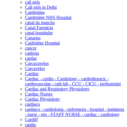
call girls
Call girls in Delhi
Cambridge
Cambridge NHS Hospital
canal da mancha
Canal Farmácia
canal hospitalar
Canarias
Canbridge Hospital
cancer
canhota
capilar
Carcacavelos
Carcavelos
Cardiac
Cardiac - cardio - Cardiology - cardiothoracic -
cardiovascular - cath lab - CCU - CICU - perfusionist
Cardiac and Respiratory Physiology
Cardiac Nurses
Cardiac Physiology
cardiaco
cardiaco - cardiologia - enfermeira - hospital - inglaterra
- nurse - rgn - STAFF NURSE - cardiac - cardiology
Cardiff
cardio