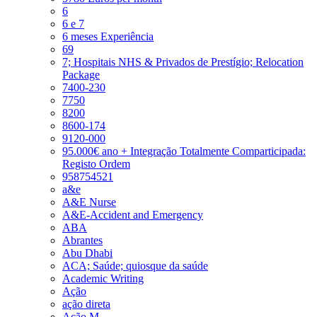
6
6 e 7
6 meses Experiência
69
7; Hospitais NHS & Privados de Prestígio; Relocation
Package
7400-230
7750
8200
8600-174
9120-000
95.000€ ano + Integração Totalmente Comparticipada:
Registo Ordem
958754521
a&e
A&E Nurse
A&E-Accident and Emergency
ABA
Abrantes
Abu Dhabi
ACA; Saúde; quiosque da saúde
Academic Writing
Ação
ação direta
Ação M