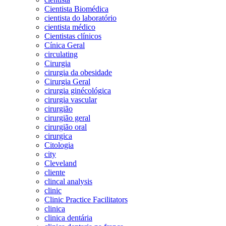
Cientista Biomédica
cientista do laboratório
cientista médico
Cientistas clínicos
Cínica Geral
circulating
Cirurgia
cirurgia da obesidade
Cirurgia Geral
cirurgia ginécológica
cirurgia vascular
cirurgião
cirurgião geral
cirurgião oral
cirurgica
Citologia
city
Cleveland
cliente
clincal analysis
clinic
Clinic Practice Facilitators
clinica
clinica dentária