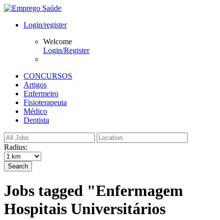
Login/register
Welcome
Login/Register
CONCURSOS
Artigos
Enfermeiro
Fisioterapeuta
Médico
Dentista
Radius:
Search
Jobs tagged "Enfermagem
Hospitais Universitários