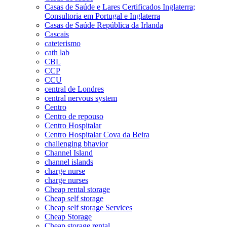
Casas de Saúde e Lares Certificados Inglaterra;
Consultoria em Portugal e Inglaterra
Casas de Saúde República da Irlanda
Cascais
cateterismo
cath lab
CBL
CCP
CCU
central de Londres
central nervous system
Centro
Centro de repouso
Centro Hospitalar
Centro Hospitalar Cova da Beira
challenging bhavior
Channel Island
channel islands
charge nurse
charge nurses
Cheap rental storage
Cheap self storage
Cheap self storage Services
Cheap Storage
Cheap storage rental