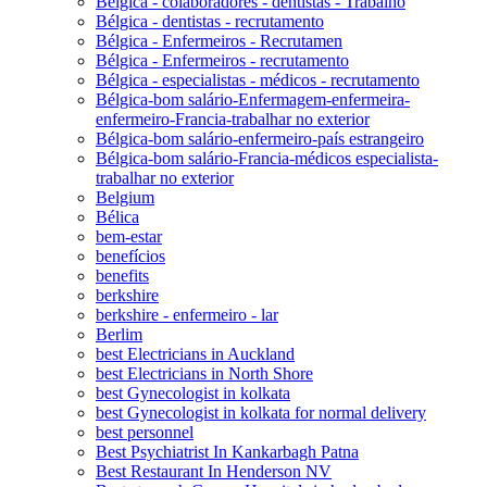
Bélgica - colaboradores - dentistas - Trabalho
Bélgica - dentistas - recrutamento
Bélgica - Enfermeiros - Recrutamen
Bélgica - Enfermeiros - recrutamento
Bélgica - especialistas - médicos - recrutamento
Bélgica-bom salário-Enfermagem-enfermeira-
enfermeiro-Francia-trabalhar no exterior
Bélgica-bom salário-enfermeiro-país estrangeiro
Bélgica-bom salário-Francia-médicos especialista-
trabalhar no exterior
Belgium
Bélica
bem-estar
benefícios
benefits
berkshire
berkshire - enfermeiro - lar
Berlim
best Electricians in Auckland
best Electricians in North Shore
best Gynecologist in kolkata
best Gynecologist in kolkata for normal delivery
best personnel
Best Psychiatrist In Kankarbagh Patna
Best Restaurant In Henderson NV