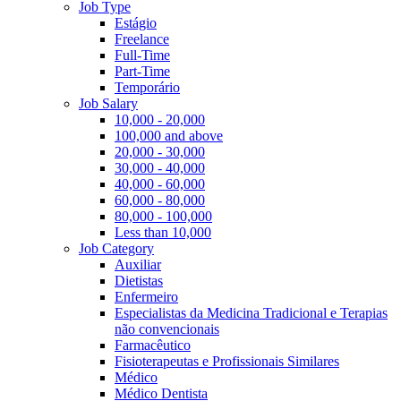
Job Type
Estágio
Freelance
Full-Time
Part-Time
Temporário
Job Salary
10,000 - 20,000
100,000 and above
20,000 - 30,000
30,000 - 40,000
40,000 - 60,000
60,000 - 80,000
80,000 - 100,000
Less than 10,000
Job Category
Auxiliar
Dietistas
Enfermeiro
Especialistas da Medicina Tradicional e Terapias
não convencionais
Farmacêutico
Fisioterapeutas e Profissionais Similares
Médico
Médico Dentista