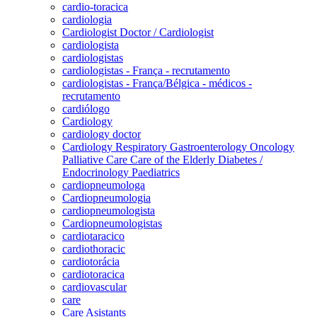
cardio-toracica
cardiologia
Cardiologist Doctor / Cardiologist
cardiologista
cardiologistas
cardiologistas - França - recrutamento
cardiologistas - França/Bélgica - médicos -
recrutamento
cardiólogo
Cardiology
cardiology doctor
Cardiology Respiratory Gastroenterology Oncology
Palliative Care Care of the Elderly Diabetes /
Endocrinology Paediatrics
cardiopneumologa
Cardiopneumologia
cardiopneumologista
Cardiopneumologistas
cardiotaracico
cardiothoracic
cardiotorácia
cardiotoracica
cardiovascular
care
Care Asistants