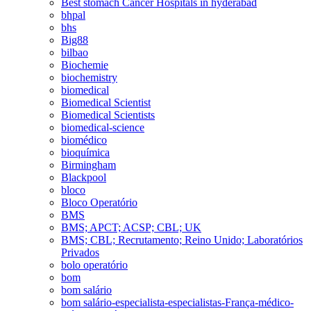
Best stomach Cancer Hospitals in hyderabad
bhpal
bhs
Big88
bilbao
Biochemie
biochemistry
biomedical
Biomedical Scientist
Biomedical Scientists
biomedical-science
biomédico
bioquímica
Birmingham
Blackpool
bloco
Bloco Operatório
BMS
BMS; APCT; ACSP; CBL; UK
BMS; CBL; Recrutamento; Reino Unido; Laboratórios
Privados
bolo operatório
bom
bom salário
bom salário-especialista-especialistas-França-médico-