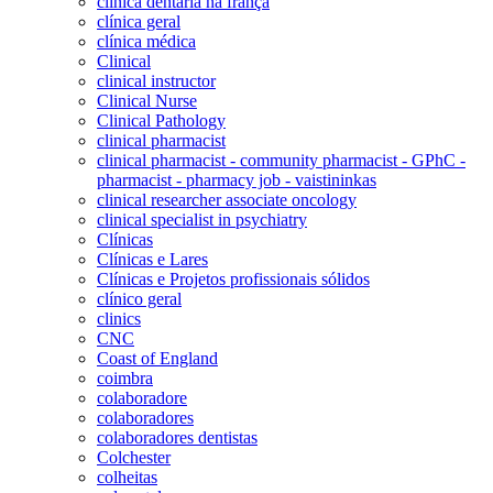
clinica dentaria na frança
clínica geral
clínica médica
Clinical
clinical instructor
Clinical Nurse
Clinical Pathology
clinical pharmacist
clinical pharmacist - community pharmacist - GPhC -
pharmacist - pharmacy job - vaistininkas
clinical researcher associate oncology
clinical specialist in psychiatry
Clínicas
Clínicas e Lares
Clínicas e Projetos profissionais sólidos
clínico geral
clinics
CNC
Coast of England
coimbra
colaboradore
colaboradores
colaboradores dentistas
Colchester
colheitas