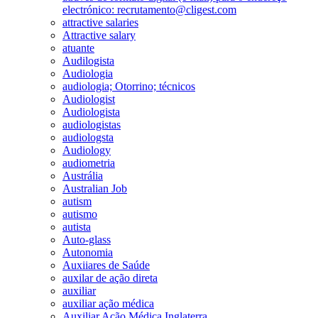
electrónico: recrutamento@cligest.com
attractive salaries
Attractive salary
atuante
Audilogista
Audiologia
audiologia; Otorrino; técnicos
Audiologist
Audiologista
audiologistas
audiologsta
Audiology
audiometria
Austrália
Australian Job
autism
autismo
autista
Auto-glass
Autonomia
Auxiiares de Saúde
auxilar de ação direta
auxiliar
auxiliar ação médica
Auxiliar Ação Médica Inglaterra