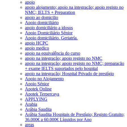
apoio
apoio alojamento; apoio na integração; apoio registo no
NMC; IELTS + Preparation
apoio ao domicilio
Apoio domiciliário
apoio domiciliário a idosos
Apoio Domiciliário Sénior
Apoio domiciliário. Geriatría.
apoio HCPC
apoio medico
apoio na equivalência do curso
apoio na integração; apoio registo no NMC
apoio na integração; apoio registo no NMC; preparação
+ exame IELTS suportados pelo hospital
apoio na integração; Hospital Privado de prestígio
Apoio no Alojamento
Apoio Sénior
Apotek Online
Apotek Terpercaya
APPLYING
Arabia
Arábia Saudita
Arábia Saudita Hospitais de Prestígio; Registo Gratuito;
36.000€ a 60.000€ Líquidos por Ano
areas