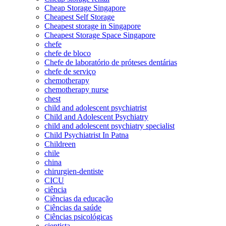
Cheap Storage Singapore
Cheapest Self Storage
Cheapest storage in Singapore
Cheapest Storage Space Singapore
chefe
chefe de bloco
Chefe de laboratório de próteses dentárias
chefe de serviço
chemotherapy
chemotherapy nurse
chest
child and adolescent psychiatrist
Child and Adolescent Psychiatry
child and adolescent psychiatry specialist
Child Psychiatrist In Patna
Childreen
chile
china
chirurgien-dentiste
CICU
ciência
Ciências da educação
Ciências da saúde
Ciências psicológicas
cientista