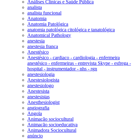
Análises Clinicas e Saúde Pública
analista
analista funcional
Anatomia
Anatomia Patológica
anatomia patológica citológica e tanatológica
Anatomical Pathology
anestesia
anestesia frança
Anestésico
Anestésico - cardiaco - cardiologia - enfermeira
anestésico - enfermeiras - entrevista Skype - esfrega -
hospital - instrumentador - nhs - rgn
anestesiologia
Anestesiologista
anestesiologo
Anestesista
anestesistas
Anesthesiologist
angiografia
Angola
Animação sociocultural
Animação socioeducativa
Animadora Sociocultural
anúncio