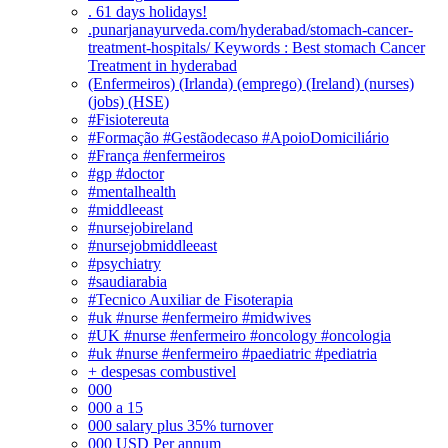
. 61 days holidays!
.punarjanayurveda.com/hyderabad/stomach-cancer-
treatment-hospitals/ Keywords : Best stomach Cancer
Treatment in hyderabad
(Enfermeiros) (Irlanda) (emprego) (Ireland) (nurses)
(jobs) (HSE)
#Fisiotereuta
#Formação #Gestãodecaso #ApoioDomiciliário
#França #enfermeiros
#gp #doctor
#mentalhealth
#middleeast
#nursejobireland
#nursejobmiddleeast
#psychiatry
#saudiarabia
#Tecnico Auxiliar de Fisoterapia
#uk #nurse #enfermeiro #midwives
#UK #nurse #enfermeiro #oncology #oncologia
#uk #nurse #enfermeiro #paediatric #pediatria
+ despesas combustivel
000
000 a 15
000 salary plus 35% turnover
000 USD Per annum