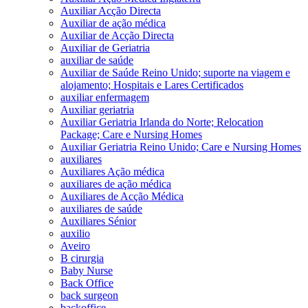
Auxiliar Acção Directa
Auxiliar de ação médica
Auxiliar de Acção Directa
Auxiliar de Geriatria
auxiliar de saúde
Auxiliar de Saúde Reino Unido; suporte na viagem e
alojamento; Hospitais e Lares Certificados
auxiliar enfermagem
Auxiliar geriatria
Auxiliar Geriatria Irlanda do Norte; Relocation
Package; Care e Nursing Homes
Auxiliar Geriatria Reino Unido; Care e Nursing Homes
auxiliares
Auxiliares Ação médica
auxiliares de ação médica
Auxiliares de Acção Médica
auxiliares de saúde
Auxiliares Sénior
auxilio
Aveiro
B cirurgia
Baby Nurse
Back Office
back surgeon
backoffice