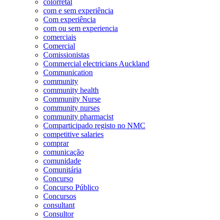
colorretal
com e sem experiência
Com experiência
com ou sem experiencia
comerciais
Comercial
Comissionistas
Commercial electricians Auckland
Communication
community
community health
Community Nurse
community nurses
community pharmacist
Comparticipado registo no NMC
competitive salaries
comprar
comunicação
comunidade
Comunitária
Concurso
Concurso Público
Concursos
consultant
Consultor