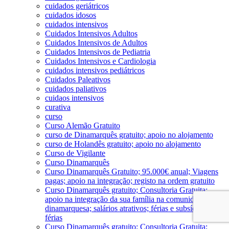
cuidados geriátricos
cuidados idosos
cuidados intensivos
Cuidados Intensivos Adultos
Cuidados Intensivos de Adultos
Cuidados Intensivos de Pediatria
Cuidados Intensivos e Cardiologia
cuidados intensivos pediátricos
Cuidados Paleativos
cuidados paliativos
cuidaos intensivos
curativa
curso
Curso Alemão Gratuito
curso de Dinamarquês gratuito; apoio no alojamento
curso de Holandês gratuito; apoio no alojamento
Curso de Vigilante
Curso Dinamarquês
Curso Dinamarquês Gratuito; 95.000€ anual; Viagens
pagas; apoio na integração; registo na ordem gratuito
Curso Dinamarquês gratuito; Consultoria Gratuita;
apoio na integração da sua família na comunidade
dinamarquesa; salários atrativos; férias e subsído de
férias
Curso Dinamarquês gratuito; Consultoria Gratuita;