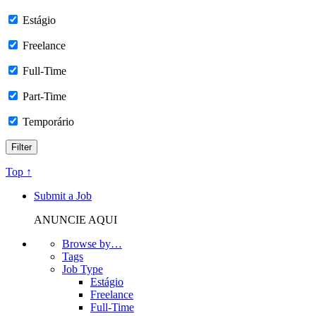
Estágio
Freelance
Full-Time
Part-Time
Temporário
Top ↑
Submit a Job
ANUNCIE AQUI
Browse by…
Tags
Job Type
Estágio
Freelance
Full-Time