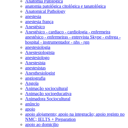
Anatomia Patológica
anatomia patológica citológica e tanatológica
Anatomical Pathology
anestesia
anestesia frança
Anestésico
Anestésico - cardiaco - cardiologia - enfermeira
anestésico - enfermeiras - entrevista Skype - esfrega -
hospital - instrumentador - nhs - rgn
anestesiologia
Anestesiologista
anestesiologo
Anestesista
anestesistas
Anesthesiologist
angiografia
Angola
Animação sociocultural
Animação socioeducativa
Animadora Sociocultural
anúncio
apoio
apoio alojamento; apoio na integração; apoio registo no
NMC; IELTS + Preparation
apoio ao domicilio