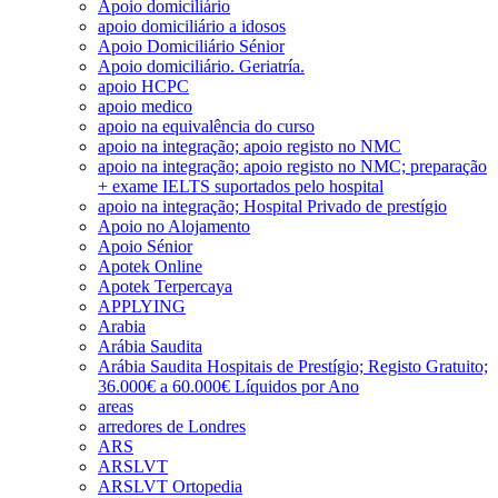
Apoio domiciliário
apoio domiciliário a idosos
Apoio Domiciliário Sénior
Apoio domiciliário. Geriatría.
apoio HCPC
apoio medico
apoio na equivalência do curso
apoio na integração; apoio registo no NMC
apoio na integração; apoio registo no NMC; preparação
+ exame IELTS suportados pelo hospital
apoio na integração; Hospital Privado de prestígio
Apoio no Alojamento
Apoio Sénior
Apotek Online
Apotek Terpercaya
APPLYING
Arabia
Arábia Saudita
Arábia Saudita Hospitais de Prestígio; Registo Gratuito;
36.000€ a 60.000€ Líquidos por Ano
areas
arredores de Londres
ARS
ARSLVT
ARSLVT Ortopedia