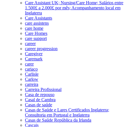
Care Assistant UK; Nursing/Care Home; Salários entre
1.500£ a 2.000£ por mês; Acompanhamento local em
Inglaterra
Care Assistants
care assistens
care home
Care Homes
care support
career
career progression
Caregiver
Caremark
carer
cariaco
Carlisle
Carlow
carreira
Carreira Profissional
Casa de repouso
Casal de Cambra
Casas de saúde
Casas de Saúde e Lares Certificados Inglaterra;
Consultoria em Portugal e Inglaterra
Casas de Saúde República da Irlanda
Cascais