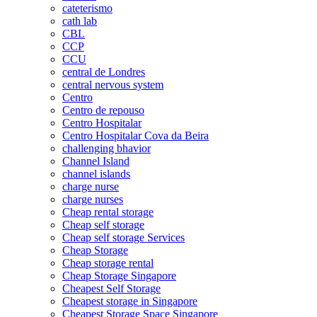
cateterismo
cath lab
CBL
CCP
CCU
central de Londres
central nervous system
Centro
Centro de repouso
Centro Hospitalar
Centro Hospitalar Cova da Beira
challenging bhavior
Channel Island
channel islands
charge nurse
charge nurses
Cheap rental storage
Cheap self storage
Cheap self storage Services
Cheap Storage
Cheap storage rental
Cheap Storage Singapore
Cheapest Self Storage
Cheapest storage in Singapore
Cheapest Storage Space Singapore