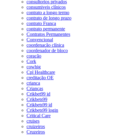
consultorios privados
consumiveis clínicos
contrato a longo termo
contrato de longo prazo
contrato França
contrato permanente
Contratos Permanentes
Convencional
coordenação clínica
coordenador de bloco
coração
Cork
cowhig
Cpl Healthcare
creditação OE
criança
Crianças
Crikbet99 id
Crikbets99
Crikbets99 id
Crikbets99 login
Critical Care
cruises
cruizeiros
Cruzeiros