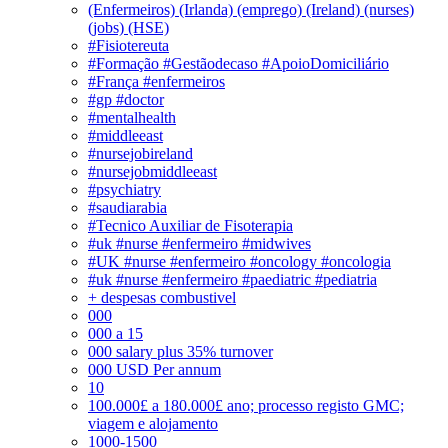
(Enfermeiros) (Irlanda) (emprego) (Ireland) (nurses)
(jobs) (HSE)
#Fisiotereuta
#Formação #Gestãodecaso #ApoioDomiciliário
#França #enfermeiros
#gp #doctor
#mentalhealth
#middleeast
#nursejobireland
#nursejobmiddleeast
#psychiatry
#saudiarabia
#Tecnico Auxiliar de Fisoterapia
#uk #nurse #enfermeiro #midwives
#UK #nurse #enfermeiro #oncology #oncologia
#uk #nurse #enfermeiro #paediatric #pediatria
+ despesas combustivel
000
000 a 15
000 salary plus 35% turnover
000 USD Per annum
10
100.000£ a 180.000£ ano; processo registo GMC;
viagem e alojamento
1000-1500