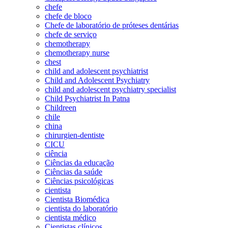
chefe
chefe de bloco
Chefe de laboratório de próteses dentárias
chefe de serviço
chemotherapy
chemotherapy nurse
chest
child and adolescent psychiatrist
Child and Adolescent Psychiatry
child and adolescent psychiatry specialist
Child Psychiatrist In Patna
Childreen
chile
china
chirurgien-dentiste
CICU
ciência
Ciências da educação
Ciências da saúde
Ciências psicológicas
cientista
Cientista Biomédica
cientista do laboratório
cientista médico
Cientistas clínicos