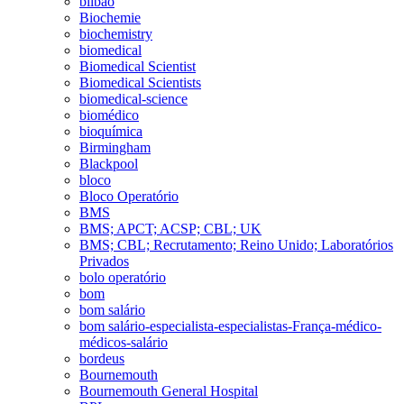
bilbao
Biochemie
biochemistry
biomedical
Biomedical Scientist
Biomedical Scientists
biomedical-science
biomédico
bioquímica
Birmingham
Blackpool
bloco
Bloco Operatório
BMS
BMS; APCT; ACSP; CBL; UK
BMS; CBL; Recrutamento; Reino Unido; Laboratórios
Privados
bolo operatório
bom
bom salário
bom salário-especialista-especialistas-França-médico-
médicos-salário
bordeus
Bournemouth
Bournemouth General Hospital