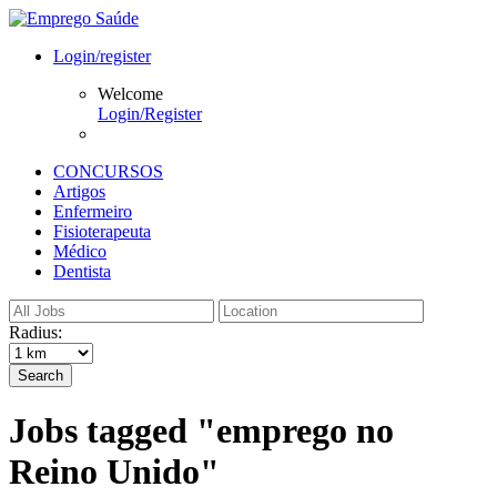
Login/register
Welcome
Login/Register
CONCURSOS
Artigos
Enfermeiro
Fisioterapeuta
Médico
Dentista
Radius:
Search
Jobs tagged "emprego no
Reino Unido"