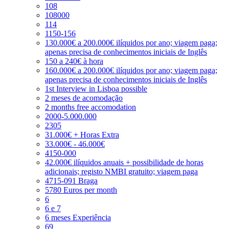
108
108000
114
1150-156
130.000€ a 200.000€ ilíquidos por ano; viagem paga;
apenas precisa de conhecimentos iniciais de Inglês
150 a 240€ à hora
160.000€ a 200.000€ ilíquidos por ano; viagem paga;
apenas precisa de conhecimentos iniciais de Inglês
1st Interview in Lisboa possible
2 meses de acomodação
2 months free accomodation
2000-5.000.000
2305
31.000€ + Horas Extra
33.000€ - 46.000€
4150-000
42.000€ ilíquidos anuais + possibilidade de horas
adicionais; registo NMBI gratuito; viagem paga
4715-091 Braga
5780 Euros per month
6
6 e 7
6 meses Experiência
69