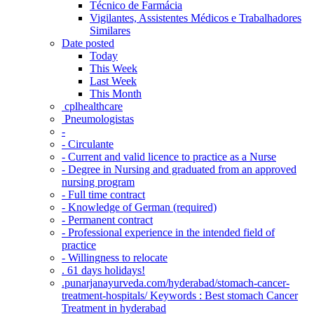
Técnico de Farmácia
Vigilantes, Assistentes Médicos e Trabalhadores
Similares
Date posted
Today
This Week
Last Week
This Month
‎ cplhealthcare‬
Pneumologistas
-
- Circulante
- Current and valid licence to practice as a Nurse
- Degree in Nursing and graduated from an approved
nursing program
- Full time contract
- Knowledge of German (required)
- Permanent contract
- Professional experience in the intended field of
practice
- Willingness to relocate
. 61 days holidays!
.punarjanayurveda.com/hyderabad/stomach-cancer-
treatment-hospitals/ Keywords : Best stomach Cancer
Treatment in hyderabad