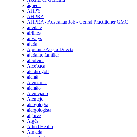
águeda
AHP'S
AHPRA
AHPRA - Australian Job - Genral Practitioner GMC
airedale
airlines
airways
ajuda
Ajudante Acção Directa
ajudante familiar
albufeira
Alcobaça
ale discgolf
alemã
Alemanha
alemão
Alentejano
Alentejo
alergologia
alergologista
algarve
Algés
Allied Health
Almada