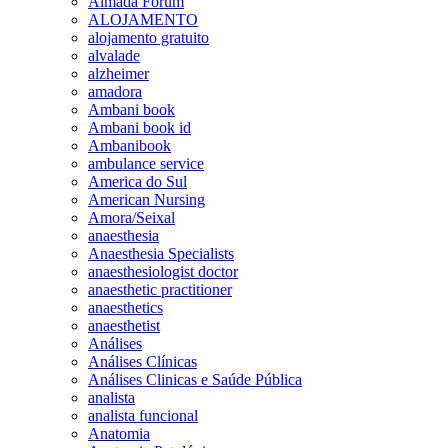
Almada Forum
ALOJAMENTO
alojamento gratuito
alvalade
alzheimer
amadora
Ambani book
Ambani book id
Ambanibook
ambulance service
America do Sul
American Nursing
Amora/Seixal
anaesthesia
Anaesthesia Specialists
anaesthesiologist doctor
anaesthetic practitioner
anaesthetics
anaesthetist
Análises
Análises Clínicas
Análises Clinicas e Saúde Pública
analista
analista funcional
Anatomia