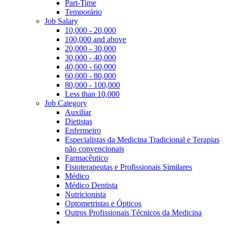
Part-Time
Temporário
Job Salary
10,000 - 20,000
100,000 and above
20,000 - 30,000
30,000 - 40,000
40,000 - 60,000
60,000 - 80,000
80,000 - 100,000
Less than 10,000
Job Category
Auxiliar
Dietistas
Enfermeiro
Especialistas da Medicina Tradicional e Terapias
não convencionais
Farmacêutico
Fisioterapeutas e Profissionais Similares
Médico
Médico Dentista
Nutricionista
Optometristas e Ópticos
Outros Profissionais Técnicos da Medicina