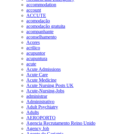
accommodation
account
ACCUTE
acomodação
acomodação gratuita
acompanhante
aconselhamento
Açores
acrilico
acupuntor
acupuntura
acute
Acute Admissions
Acute Care
Acute Medicine
Acute Nursing Posts UK
Acute-Nursing-Jobs
administrar
Administrativo
Adult Psychiatry
Adults
AEROPORTO
Agencia Recrutamento Reino Unido
Agency Job
Agente de Geriatria