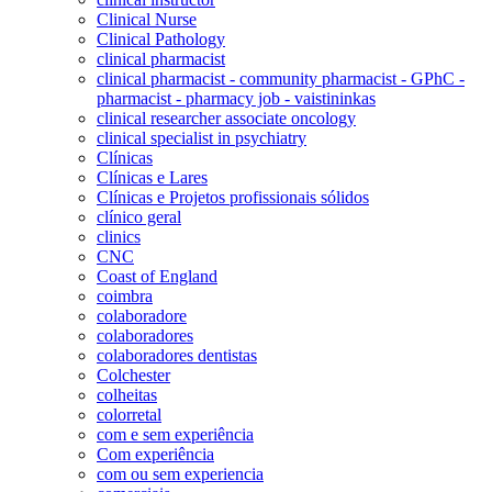
Clinical Nurse
Clinical Pathology
clinical pharmacist
clinical pharmacist - community pharmacist - GPhC -
pharmacist - pharmacy job - vaistininkas
clinical researcher associate oncology
clinical specialist in psychiatry
Clínicas
Clínicas e Lares
Clínicas e Projetos profissionais sólidos
clínico geral
clinics
CNC
Coast of England
coimbra
colaboradore
colaboradores
colaboradores dentistas
Colchester
colheitas
colorretal
com e sem experiência
Com experiência
com ou sem experiencia