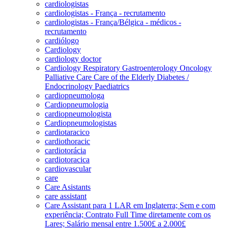
cardiologistas
cardiologistas - França - recrutamento
cardiologistas - França/Bélgica - médicos -
recrutamento
cardiólogo
Cardiology
cardiology doctor
Cardiology Respiratory Gastroenterology Oncology
Palliative Care Care of the Elderly Diabetes /
Endocrinology Paediatrics
cardiopneumologa
Cardiopneumologia
cardiopneumologista
Cardiopneumologistas
cardiotaracico
cardiothoracic
cardiotorácia
cardiotoracica
cardiovascular
care
Care Asistants
care assistant
Care Assistant para 1 LAR em Inglaterra; Sem e com
experiência; Contrato Full Time diretamente com os
Lares; Salário mensal entre 1.500£ a 2.000£