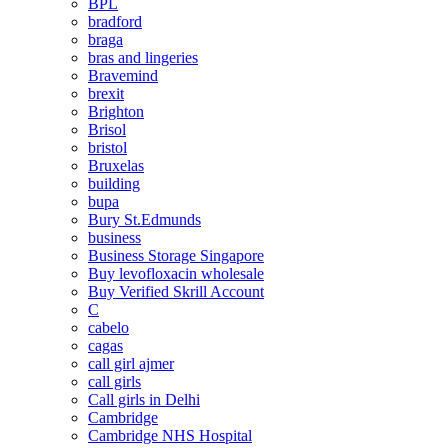
BPL
bradford
braga
bras and lingeries
Bravemind
brexit
Brighton
Brisol
bristol
Bruxelas
building
bupa
Bury St.Edmunds
business
Business Storage Singapore
Buy levofloxacin wholesale
Buy Verified Skrill Account
C
cabelo
cagas
call girl ajmer
call girls
Call girls in Delhi
Cambridge
Cambridge NHS Hospital