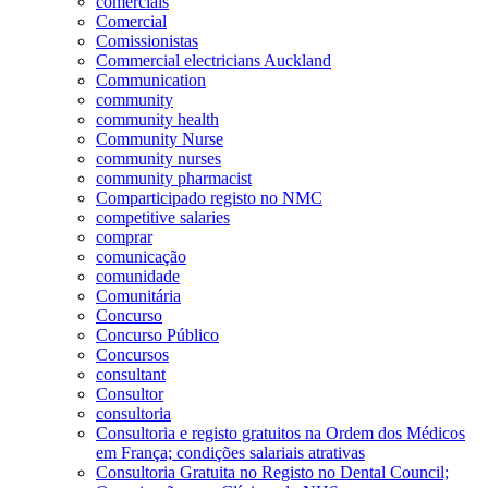
comerciais
Comercial
Comissionistas
Commercial electricians Auckland
Communication
community
community health
Community Nurse
community nurses
community pharmacist
Comparticipado registo no NMC
competitive salaries
comprar
comunicação
comunidade
Comunitária
Concurso
Concurso Público
Concursos
consultant
Consultor
consultoria
Consultoria e registo gratuitos na Ordem dos Médicos
em França; condições salariais atrativas
Consultoria Gratuita no Registo no Dental Council;