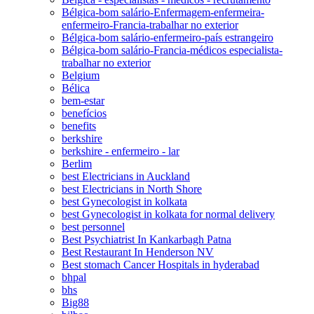
Bélgica-bom salário-Enfermagem-enfermeira-
enfermeiro-Francia-trabalhar no exterior
Bélgica-bom salário-enfermeiro-país estrangeiro
Bélgica-bom salário-Francia-médicos especialista-
trabalhar no exterior
Belgium
Bélica
bem-estar
benefícios
benefits
berkshire
berkshire - enfermeiro - lar
Berlim
best Electricians in Auckland
best Electricians in North Shore
best Gynecologist in kolkata
best Gynecologist in kolkata for normal delivery
best personnel
Best Psychiatrist In Kankarbagh Patna
Best Restaurant In Henderson NV
Best stomach Cancer Hospitals in hyderabad
bhpal
bhs
Big88