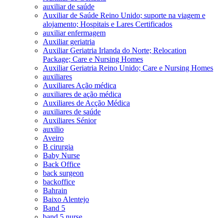
auxiliar de saúde
Auxiliar de Saúde Reino Unido; suporte na viagem e
alojamento; Hospitais e Lares Certificados
auxiliar enfermagem
Auxiliar geriatria
Auxiliar Geriatria Irlanda do Norte; Relocation
Package; Care e Nursing Homes
Auxiliar Geriatria Reino Unido; Care e Nursing Homes
auxiliares
Auxiliares Ação médica
auxiliares de ação médica
Auxiliares de Acção Médica
auxiliares de saúde
Auxiliares Sénior
auxilio
Aveiro
B cirurgia
Baby Nurse
Back Office
back surgeon
backoffice
Bahrain
Baixo Alentejo
Band 5
band 5 nurse