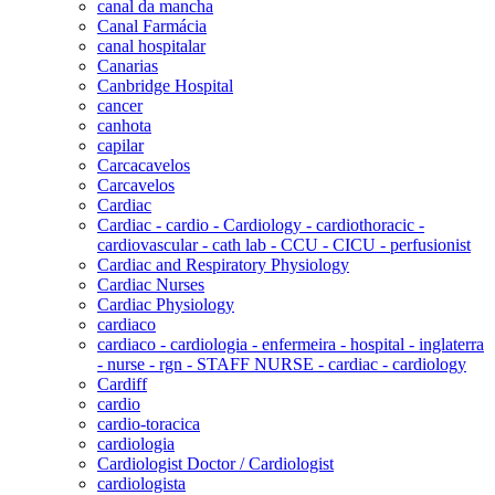
canal da mancha
Canal Farmácia
canal hospitalar
Canarias
Canbridge Hospital
cancer
canhota
capilar
Carcacavelos
Carcavelos
Cardiac
Cardiac - cardio - Cardiology - cardiothoracic -
cardiovascular - cath lab - CCU - CICU - perfusionist
Cardiac and Respiratory Physiology
Cardiac Nurses
Cardiac Physiology
cardiaco
cardiaco - cardiologia - enfermeira - hospital - inglaterra
- nurse - rgn - STAFF NURSE - cardiac - cardiology
Cardiff
cardio
cardio-toracica
cardiologia
Cardiologist Doctor / Cardiologist
cardiologista