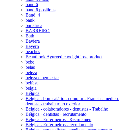
band 6
band 6 positions
Band_4
bank
bariátrica
BARREIRO
Bath
Baviera
Bayern
beaches
Beautilook Ayurvedic weight loss product
bebe
belas
beleza
beleza e bem estar
belfast
belgia
Bélgica
Bélgica - bom salário - comprar - Francia - médico-
dentista - trabalhar no exterior
Bélgica - colaboradores - dentistas - Trabalho
Bélgica - dentistas - recrutamento
Bélgica - Enfermeiros - Recrutamen
Bélgica - Enfermeiros - recrutamento
Bélgica - especialistas - médicos - recrutamento