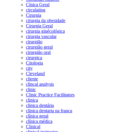
Cínica Geral
circulating
Cirurgia
cirurgia da obesidade
Cirurgia Geral
cirurgia ginécológica
cirurgia vascular
cirurgião
cirurgião geral
cirurgião oral
cirurgica
Citologia
city
Cleveland
cliente
clincal analysis
clinic
Clinic Practice Facilitators
clinica
clinica dentária
clinica dentaria na frança
clínica geral
clínica médica
Clinical
clinical instructor