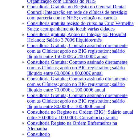
Organização com Clínicas do NHS
Consultoria Gratuita no Registo no General Dental
Council; Integração em rede de clínicas de prestígio
com parceria com o NHS; evolução na carreia
Consultoria gratuita registo do curso na Cruz Vermelha
Suíça; acompanhamento local; várias cidades
Consultoria gratuita; Apoio na Integração; Hospital
Holanda; Salário 3.700€ Ilíquidos/mês
Consultoria Gratuita; Contrato assinado diretamente
com as Clínicas; apoio no BIG registration; salário
Ilíquido entre 150.000€ a 200.000€ anual
Consultoria Gratuita; Contrato assinado diretamente
com as Clínicas; apoio no BIG registration; salário
Ilíquido entre 60.000€ a 80.000€ anual
Consultoria Gratuita; Contrato assinado diretamente
com as Clínicas; apoio no BIG registration; salário
Ilíquido entre 70.000€ a 100.000€ anual
Consultoria Gratuita; Contrato assinado diretamente
com as Clínicas; apoio no BIG registration; salário
Ilíquido entre 80.000€ a 100.000€ anual
Consultoria no Registo na Ordem (BIG); Salário anual
entre 70.000€ a 100.000€; Consultoria gratuita
Consultoria Registo na Ordem Enfermeiros na
Alemanha
Consultorio