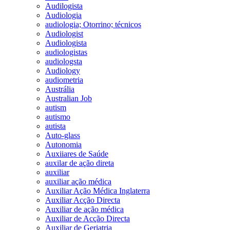
Audilogista
Audiologia
audiologia; Otorrino; técnicos
Audiologist
Audiologista
audiologistas
audiologsta
Audiology
audiometria
Austrália
Australian Job
autism
autismo
autista
Auto-glass
Autonomia
Auxiiares de Saúde
auxilar de ação direta
auxiliar
auxiliar ação médica
Auxiliar Ação Médica Inglaterra
Auxiliar Acção Directa
Auxiliar de ação médica
Auxiliar de Acção Directa
Auxiliar de Geriatria