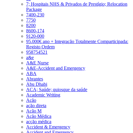
7; Hospitais NHS & Privados de Prestígio; Relocation
Package
7400-230
7750
8200
8600-174
9120-000
95.000€ ano + Integração Totalmente Comparticipada:
Registo Ordem
958754521
a&e
A&E Nurse
A&E-Accident and Emergency
ABA
Abrantes
Abu Dhabi
ACA; Saúde; quiosque da saúde
Academic Writing
Ação
ação direta
Ação M
Ação Médica
acção médica
Accident & Emergency
Accident and Emergency