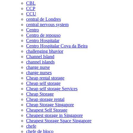
CBL
CCP
CCU
central de Londres
central nervous system
Centro
Centro de repouso
Centro Hospitalar
Centro Hospitalar Cova da Beira
challenging bhavior
Channel Island
channel islands
charge nurse
charge nurses
Cheap rental storage
Cheap self storage
Cheap self storage Services
Cheap Storage
Cheap storage rental
Cheap Storage Singapore
Cheapest Self Storage
Cheapest storage in Singapore
Cheapest Storage Space Singapore
chefe
chefe de bloco