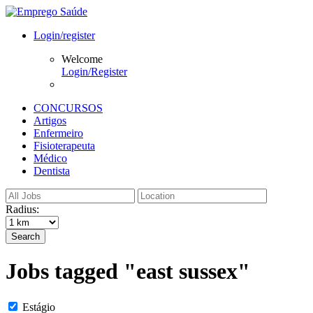
Login/register
Welcome
Login/Register
CONCURSOS
Artigos
Enfermeiro
Fisioterapeuta
Médico
Dentista
Radius:
Search
Jobs tagged "east sussex"
Estágio