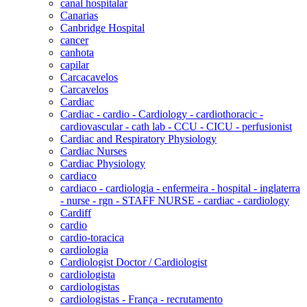
canal hospitalar
Canarias
Canbridge Hospital
cancer
canhota
capilar
Carcacavelos
Carcavelos
Cardiac
Cardiac - cardio - Cardiology - cardiothoracic -
cardiovascular - cath lab - CCU - CICU - perfusionist
Cardiac and Respiratory Physiology
Cardiac Nurses
Cardiac Physiology
cardiaco
cardiaco - cardiologia - enfermeira - hospital - inglaterra
- nurse - rgn - STAFF NURSE - cardiac - cardiology
Cardiff
cardio
cardio-toracica
cardiologia
Cardiologist Doctor / Cardiologist
cardiologista
cardiologistas
cardiologistas - França - recrutamento