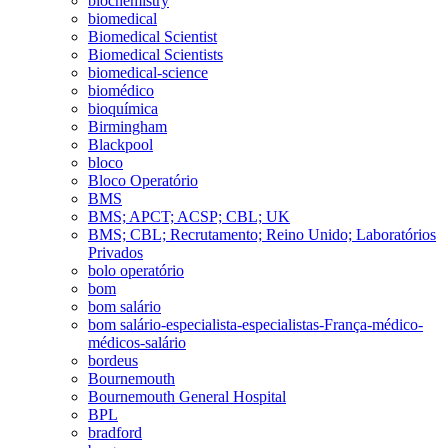
biochemistry
biomedical
Biomedical Scientist
Biomedical Scientists
biomedical-science
biomédico
bioquímica
Birmingham
Blackpool
bloco
Bloco Operatório
BMS
BMS; APCT; ACSP; CBL; UK
BMS; CBL; Recrutamento; Reino Unido; Laboratórios
Privados
bolo operatório
bom
bom salário
bom salário-especialista-especialistas-França-médico-
médicos-salário
bordeus
Bournemouth
Bournemouth General Hospital
BPL
bradford