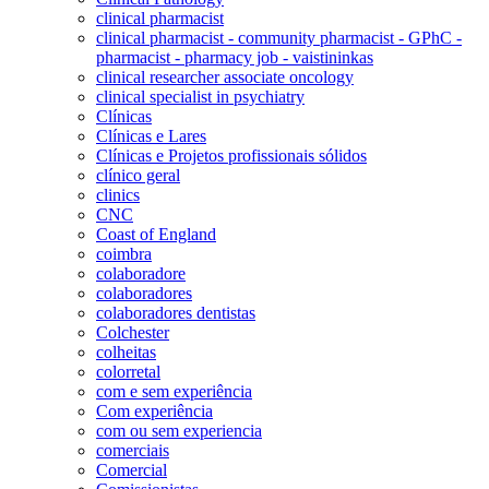
clinical pharmacist
clinical pharmacist - community pharmacist - GPhC -
pharmacist - pharmacy job - vaistininkas
clinical researcher associate oncology
clinical specialist in psychiatry
Clínicas
Clínicas e Lares
Clínicas e Projetos profissionais sólidos
clínico geral
clinics
CNC
Coast of England
coimbra
colaboradore
colaboradores
colaboradores dentistas
Colchester
colheitas
colorretal
com e sem experiência
Com experiência
com ou sem experiencia
comerciais
Comercial