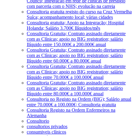
Council; Integração em rede de clínicas de prestígio
com parceria com o NHS; evolução na carreia
Consultoria gratuita registo do curso na Cruz Vermelha
Suíça; acompanhamento local; várias cidades
Consultoria gratuita; Apoio na Integração; Hospital
Holanda; Salário 3.700€ Ilíquidos/mês
Consultoria Gratuita; Contrato assinado diretamente
com as Clínicas; apoio no BIG registration; salário
Ilíquido entre 150.000€ a 200.000€ anual
Consultoria Gratuita; Contrato assinado diretamente
com as Clínicas; apoio no BIG registration; salário
Ilíquido entre 60.000€ a 80.000€ anual
Consultoria Gratuita; Contrato assinado diretamente
com as Clínicas; apoio no BIG registration; salário
Ilíquido entre 70.000€ a 100.000€ anual
Consultoria Gratuita; Contrato assinado diretamente
com as Clínicas; apoio no BIG registration; salário
Ilíquido entre 80.000€ a 100.000€ anual
Consultoria no Registo na Ordem (BIG); Salário anual
entre 70.000€ a 100.000€; Consultoria gratuita
Consultoria Registo na Ordem Enfermeiros na
Alemanha
Consultorio
consultorios privados
consumiveis clínicos