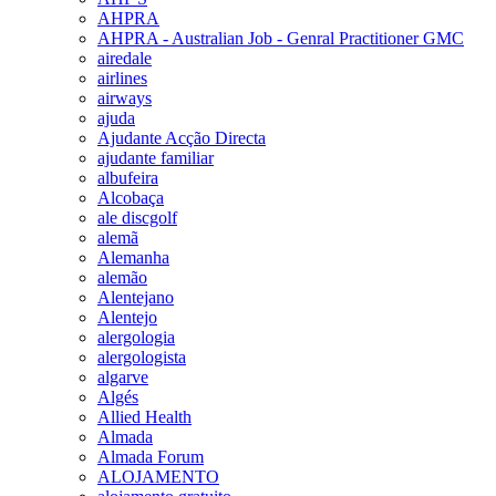
AHPRA
AHPRA - Australian Job - Genral Practitioner GMC
airedale
airlines
airways
ajuda
Ajudante Acção Directa
ajudante familiar
albufeira
Alcobaça
ale discgolf
alemã
Alemanha
alemão
Alentejano
Alentejo
alergologia
alergologista
algarve
Algés
Allied Health
Almada
Almada Forum
ALOJAMENTO