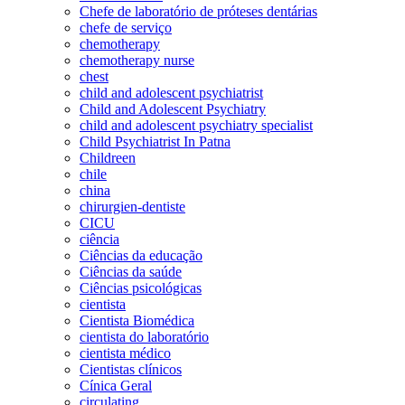
Chefe de laboratório de próteses dentárias
chefe de serviço
chemotherapy
chemotherapy nurse
chest
child and adolescent psychiatrist
Child and Adolescent Psychiatry
child and adolescent psychiatry specialist
Child Psychiatrist In Patna
Childreen
chile
china
chirurgien-dentiste
CICU
ciência
Ciências da educação
Ciências da saúde
Ciências psicológicas
cientista
Cientista Biomédica
cientista do laboratório
cientista médico
Cientistas clínicos
Cínica Geral
circulating