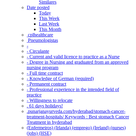
Similares
Date posted
Today
This Week
Last Week
This Month
‎ cplhealthcare‬
Pneumologistas
-
- Circulante
- Current and valid licence to practice as a Nurse
- Degree in Nursing and graduated from an approved
nursing program
- Full time contract
- Knowledge of German (required)
- Permanent contract
- Professional experience in the intended field of
practice
- Willingness to relocate
. 61 days holidays!
.punarjanayurveda.com/hyderabad/stomach-cancer-
treatment-hospitals/ Keywords : Best stomach Cancer
Treatment in hyderabad
(Enfermeiros) (Irlanda) (emprego) (Ireland) (nurses)
(jobs) (HSE)