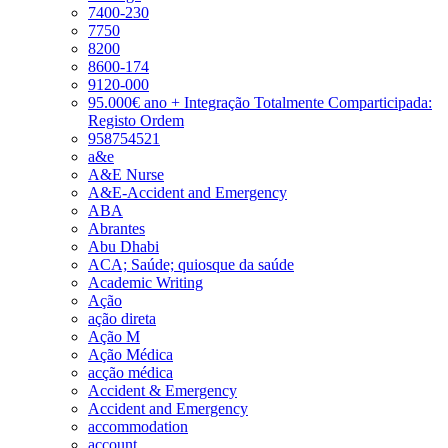
7400-230
7750
8200
8600-174
9120-000
95.000€ ano + Integração Totalmente Comparticipada:
Registo Ordem
958754521
a&e
A&E Nurse
A&E-Accident and Emergency
ABA
Abrantes
Abu Dhabi
ACA; Saúde; quiosque da saúde
Academic Writing
Ação
ação direta
Ação M
Ação Médica
acção médica
Accident & Emergency
Accident and Emergency
accommodation
account