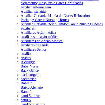
alojamento; Hospitais e Lares Certificados
auxiliar enfermagem
Auxiliar geriatria
Auxiliar Geriatria Irlanda do Norte; Relocation
Package; Care e Nursing Homes
Auxiliar Geriatria Reino Unido; Care e Nursing Homes
auxiliares
Auxiliares Ação médica
auxiliares de ação médica
Auxiliares de Acção Médica
auxiliares de saúde
Auxiliares Sénior
auxilio
Aveiro
B cirurgia
Baby Nurse
Back Office
back surgeon
backoffice
Bahrain
Baixo Alentejo
Band 5
band 5 nurse
band 6
band 6 positions