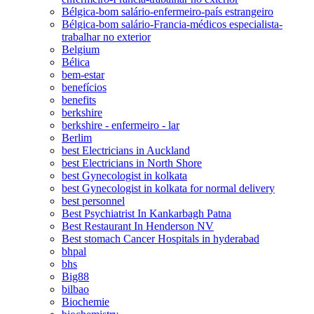
Bélgica-bom salário-enfermeiro-país estrangeiro
Bélgica-bom salário-Francia-médicos especialista-
trabalhar no exterior
Belgium
Bélica
bem-estar
benefícios
benefits
berkshire
berkshire - enfermeiro - lar
Berlim
best Electricians in Auckland
best Electricians in North Shore
best Gynecologist in kolkata
best Gynecologist in kolkata for normal delivery
best personnel
Best Psychiatrist In Kankarbagh Patna
Best Restaurant In Henderson NV
Best stomach Cancer Hospitals in hyderabad
bhpal
bhs
Big88
bilbao
Biochemie