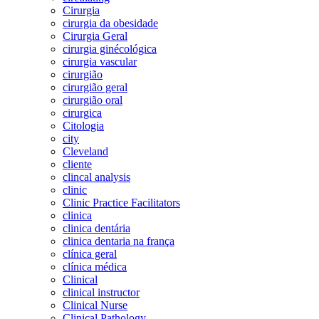
Cirurgia
cirurgia da obesidade
Cirurgia Geral
cirurgia ginécológica
cirurgia vascular
cirurgião
cirurgião geral
cirurgião oral
cirurgica
Citologia
city
Cleveland
cliente
clincal analysis
clinic
Clinic Practice Facilitators
clinica
clinica dentária
clinica dentaria na frança
clínica geral
clínica médica
Clinical
clinical instructor
Clinical Nurse
Clinical Pathology