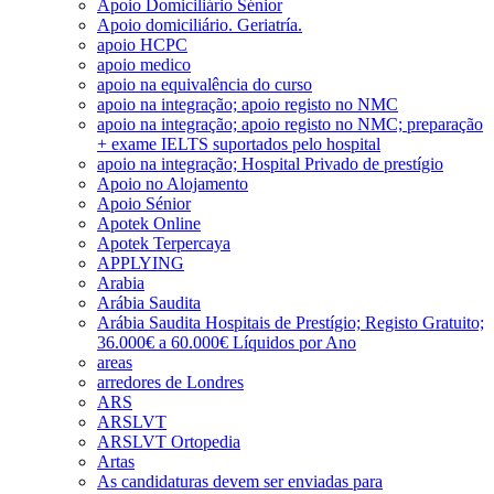
Apoio Domiciliário Sénior
Apoio domiciliário. Geriatría.
apoio HCPC
apoio medico
apoio na equivalência do curso
apoio na integração; apoio registo no NMC
apoio na integração; apoio registo no NMC; preparação
+ exame IELTS suportados pelo hospital
apoio na integração; Hospital Privado de prestígio
Apoio no Alojamento
Apoio Sénior
Apotek Online
Apotek Terpercaya
APPLYING
Arabia
Arábia Saudita
Arábia Saudita Hospitais de Prestígio; Registo Gratuito;
36.000€ a 60.000€ Líquidos por Ano
areas
arredores de Londres
ARS
ARSLVT
ARSLVT Ortopedia
Artas
As candidaturas devem ser enviadas para