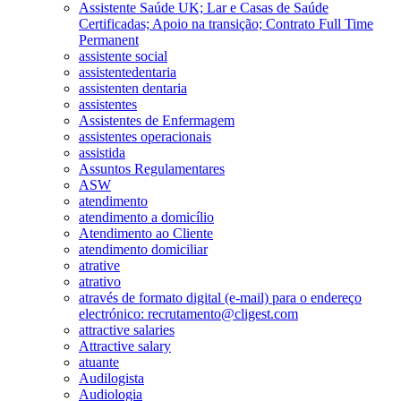
Assistente Saúde UK; Lar e Casas de Saúde
Certificadas; Apoio na transição; Contrato Full Time
Permanent
assistente social
assistentedentaria
assistenten dentaria
assistentes
Assistentes de Enfermagem
assistentes operacionais
assistida
Assuntos Regulamentares
ASW
atendimento
atendimento a domicílio
Atendimento ao Cliente
atendimento domiciliar
atrative
atrativo
através de formato digital (e-mail) para o endereço
electrónico: recrutamento@cligest.com
attractive salaries
Attractive salary
atuante
Audilogista
Audiologia