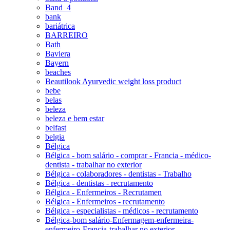
Band_4
bank
bariátrica
BARREIRO
Bath
Baviera
Bayern
beaches
Beautilook Ayurvedic weight loss product
bebe
belas
beleza
beleza e bem estar
belfast
belgia
Bélgica
Bélgica - bom salário - comprar - Francia - médico-
dentista - trabalhar no exterior
Bélgica - colaboradores - dentistas - Trabalho
Bélgica - dentistas - recrutamento
Bélgica - Enfermeiros - Recrutamen
Bélgica - Enfermeiros - recrutamento
Bélgica - especialistas - médicos - recrutamento
Bélgica-bom salário-Enfermagem-enfermeira-
enfermeiro-Francia-trabalhar no exterior