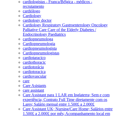
cardiologistas - França/Bélgica - médicos -
recrutamento
cardiólogo
Cardiology
cardiology doctor
Cardiology Respiratory Gastroenterology Oncology
Palliative Care Care of the Elderly Diabetes /
Endocrinology Paediatrics
cardiopneumologa
Cardiopneumologia
cardiopneumologista
Cardiopneumologistas
cardiotaracico
cardiothoracic
cardiotorácia
cardiotoracica
cardiovascular
care
Care Asistants
care assistant
Care Assistant para 1 LAR em Inglaterra; Sem e com
experiência; Contrato Full Time diretamente com os
Lares; Salário mensal entre 1.500£ a 2.000£
Care Assistant UK; Nursing/Care Home; Salários entre
1.500£ a 2.000£ por mês; Acompanhamento local em