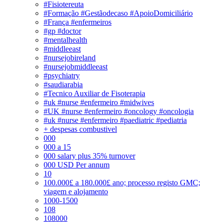
#Fisiotereuta
#Formação #Gestãodecaso #ApoioDomiciliário
#França #enfermeiros
#gp #doctor
#mentalhealth
#middleeast
#nursejobireland
#nursejobmiddleeast
#psychiatry
#saudiarabia
#Tecnico Auxiliar de Fisoterapia
#uk #nurse #enfermeiro #midwives
#UK #nurse #enfermeiro #oncology #oncologia
#uk #nurse #enfermeiro #paediatric #pediatria
+ despesas combustivel
000
000 a 15
000 salary plus 35% turnover
000 USD Per annum
10
100.000£ a 180.000£ ano; processo registo GMC;
viagem e alojamento
1000-1500
108
108000