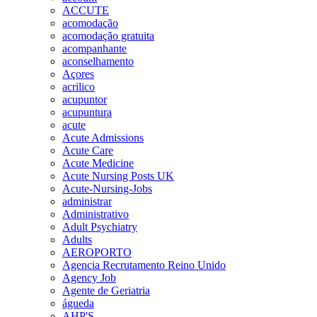
ACCUTE
acomodação
acomodação gratuita
acompanhante
aconselhamento
Açores
acrilico
acupuntor
acupuntura
acute
Acute Admissions
Acute Care
Acute Medicine
Acute Nursing Posts UK
Acute-Nursing-Jobs
administrar
Administrativo
Adult Psychiatry
Adults
AEROPORTO
Agencia Recrutamento Reino Unido
Agency Job
Agente de Geriatria
águeda
AHP'S