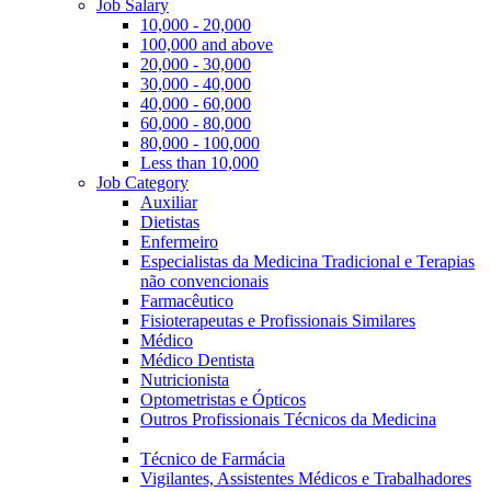
Job Salary
10,000 - 20,000
100,000 and above
20,000 - 30,000
30,000 - 40,000
40,000 - 60,000
60,000 - 80,000
80,000 - 100,000
Less than 10,000
Job Category
Auxiliar
Dietistas
Enfermeiro
Especialistas da Medicina Tradicional e Terapias
não convencionais
Farmacêutico
Fisioterapeutas e Profissionais Similares
Médico
Médico Dentista
Nutricionista
Optometristas e Ópticos
Outros Profissionais Técnicos da Medicina
Técnico de Farmácia
Vigilantes, Assistentes Médicos e Trabalhadores