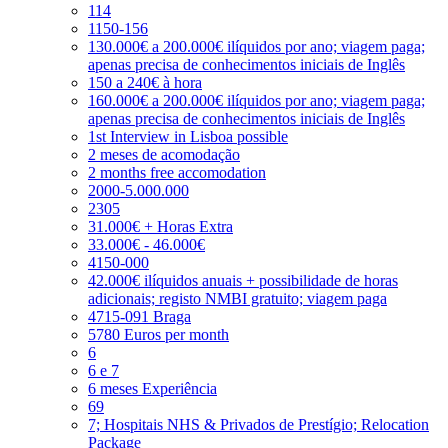
114
1150-156
130.000€ a 200.000€ ilíquidos por ano; viagem paga;
apenas precisa de conhecimentos iniciais de Inglês
150 a 240€ à hora
160.000€ a 200.000€ ilíquidos por ano; viagem paga;
apenas precisa de conhecimentos iniciais de Inglês
1st Interview in Lisboa possible
2 meses de acomodação
2 months free accomodation
2000-5.000.000
2305
31.000€ + Horas Extra
33.000€ - 46.000€
4150-000
42.000€ ilíquidos anuais + possibilidade de horas
adicionais; registo NMBI gratuito; viagem paga
4715-091 Braga
5780 Euros per month
6
6 e 7
6 meses Experiência
69
7; Hospitais NHS & Privados de Prestígio; Relocation
Package