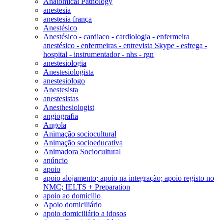
Anatomical Pathology
anestesia
anestesia frança
Anestésico
Anestésico - cardiaco - cardiologia - enfermeira
anestésico - enfermeiras - entrevista Skype - esfrega -
hospital - instrumentador - nhs - rgn
anestesiologia
Anestesiologista
anestesiologo
Anestesista
anestesistas
Anesthesiologist
angiografia
Angola
Animação sociocultural
Animação socioeducativa
Animadora Sociocultural
anúncio
apoio
apoio alojamento; apoio na integração; apoio registo no
NMC; IELTS + Preparation
apoio ao domicilio
Apoio domiciliário
apoio domiciliário a idosos