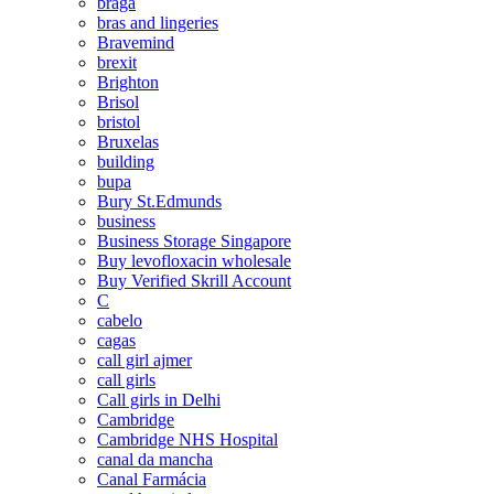
braga
bras and lingeries
Bravemind
brexit
Brighton
Brisol
bristol
Bruxelas
building
bupa
Bury St.Edmunds
business
Business Storage Singapore
Buy levofloxacin wholesale
Buy Verified Skrill Account
C
cabelo
cagas
call girl ajmer
call girls
Call girls in Delhi
Cambridge
Cambridge NHS Hospital
canal da mancha
Canal Farmácia