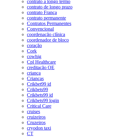
contrato a longo termo
contrato de longo prazo
contrato França
contrato permanente
Contratos Permanentes
Convencional
coordenação clínica
coordenador de bloco
coração
Cork
cowhig
Cpl Healthcare
creditação OE
criança
Crianças
Crikbet99 id
Crikbets99
Crikbets99 id
Crikbets99 login
Critical Care
cruises
cruizeiros
Cruzeiros
cryodon taxi
CT