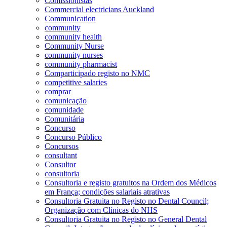
Comissionistas
Commercial electricians Auckland
Communication
community
community health
Community Nurse
community nurses
community pharmacist
Comparticipado registo no NMC
competitive salaries
comprar
comunicação
comunidade
Comunitária
Concurso
Concurso Público
Concursos
consultant
Consultor
consultoria
Consultoria e registo gratuitos na Ordem dos Médicos
em França; condições salariais atrativas
Consultoria Gratuita no Registo no Dental Council;
Organização com Clínicas do NHS
Consultoria Gratuita no Registo no General Dental