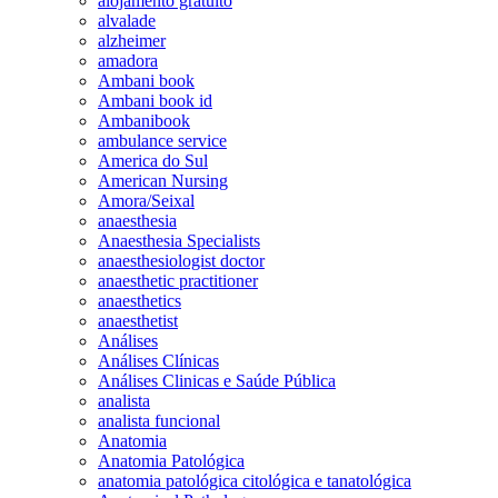
alojamento gratuito
alvalade
alzheimer
amadora
Ambani book
Ambani book id
Ambanibook
ambulance service
America do Sul
American Nursing
Amora/Seixal
anaesthesia
Anaesthesia Specialists
anaesthesiologist doctor
anaesthetic practitioner
anaesthetics
anaesthetist
Análises
Análises Clínicas
Análises Clinicas e Saúde Pública
analista
analista funcional
Anatomia
Anatomia Patológica
anatomia patológica citológica e tanatológica