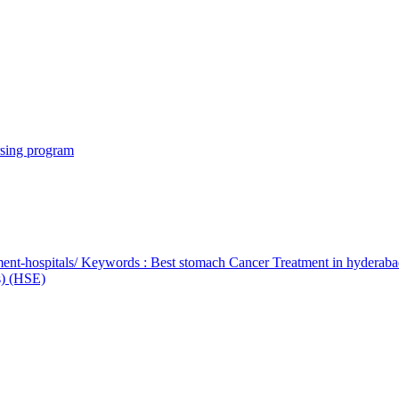
rsing program
ent-hospitals/ Keywords : Best stomach Cancer Treatment in hyderab
bs) (HSE)