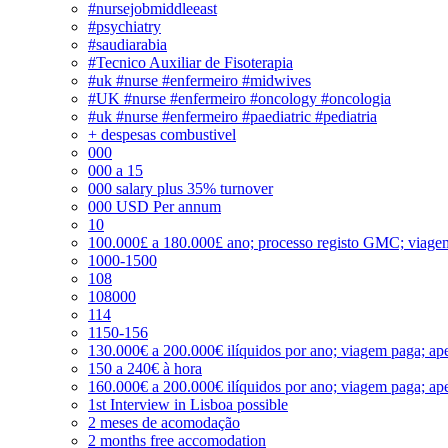
#nursejobmiddleeast
#psychiatry
#saudiarabia
#Tecnico Auxiliar de Fisoterapia
#uk #nurse #enfermeiro #midwives
#UK #nurse #enfermeiro #oncology #oncologia
#uk #nurse #enfermeiro #paediatric #pediatria
+ despesas combustivel
000
000 a 15
000 salary plus 35% turnover
000 USD Per annum
10
100.000£ a 180.000£ ano; processo registo GMC; viage
1000-1500
108
108000
114
1150-156
130.000€ a 200.000€ ilíquidos por ano; viagem paga; ape
150 a 240€ à hora
160.000€ a 200.000€ ilíquidos por ano; viagem paga; ape
1st Interview in Lisboa possible
2 meses de acomodação
2 months free accomodation