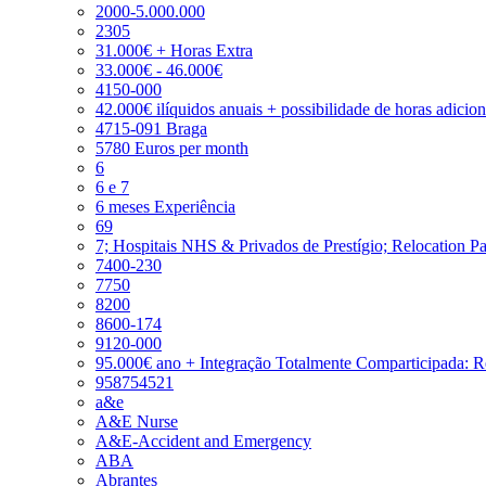
2000-5.000.000
2305
31.000€ + Horas Extra
33.000€ - 46.000€
4150-000
42.000€ ilíquidos anuais + possibilidade de horas adicio
4715-091 Braga
5780 Euros per month
6
6 e 7
6 meses Experiência
69
7; Hospitais NHS & Privados de Prestígio; Relocation P
7400-230
7750
8200
8600-174
9120-000
95.000€ ano + Integração Totalmente Comparticipada: 
958754521
a&e
A&E Nurse
A&E-Accident and Emergency
ABA
Abrantes