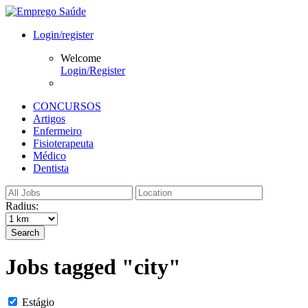
Login/register
Welcome
Login/Register
CONCURSOS
Artigos
Enfermeiro
Fisioterapeuta
Médico
Dentista
Radius:
Search
Jobs tagged "city"
Estágio