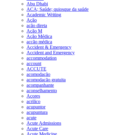
Abu Dhabi
ACA; Saúde; quiosque da saúde
Academic Writing
Ação
ação direta
Ação M
Ação Médica
acção médica
Accident & Emergency
Accident and Emergency
accommodation
account
ACCUTE
acomodação
acomodação gratuita
acompanhante
aconselhamento
Açores
acrilico
acupuntor
acupuntura
acute
Acute Admissions
Acute Care
Acute Medicine