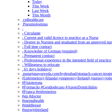
Today
This Week
Last Week
This Month
‎ cplhealthcare‬
Pneumologistas
-
- Circulante
- Current and valid licence to practice as a Nurse
- Degree in Nursing and graduated from an approved nu
- Full time contract
- Knowledge of German (required)
- Permanent contract
- Professional experience in the intended field of practice
- Willingness to relocate
. 61 days holidays!
.punarjanayurveda.com/hyderabad/stomach-cancer-treatm
(Enfermeiros) (Irlanda) (emprego) (Ireland) (nurses) (jo
#Fisiotereuta
#Formação #Gestãodecaso #ApoioDomiciliário
#França #enfermeiros
#gp #doctor
#mentalhealth
#middleeast
#nursejobireland