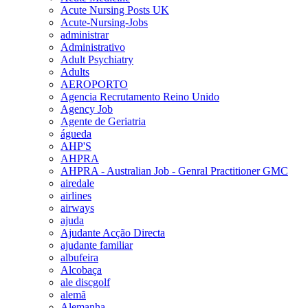
Acute Nursing Posts UK
Acute-Nursing-Jobs
administrar
Administrativo
Adult Psychiatry
Adults
AEROPORTO
Agencia Recrutamento Reino Unido
Agency Job
Agente de Geriatria
águeda
AHP'S
AHPRA
AHPRA - Australian Job - Genral Practitioner GMC
airedale
airlines
airways
ajuda
Ajudante Acção Directa
ajudante familiar
albufeira
Alcobaça
ale discgolf
alemã
Alemanha