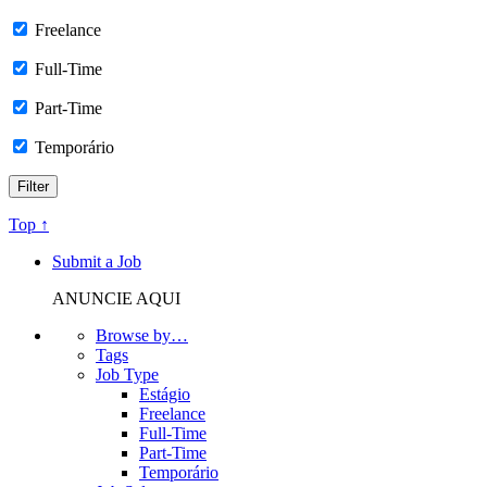
Freelance
Full-Time
Part-Time
Temporário
Top ↑
Submit a Job
ANUNCIE AQUI
Browse by…
Tags
Job Type
Estágio
Freelance
Full-Time
Part-Time
Temporário