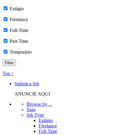
Estágio
Freelance
Full-Time
Part-Time
Temporário
Top ↑
Submit a Job
ANUNCIE AQUI
Browse by…
Tags
Job Type
Estágio
Freelance
Full-Time