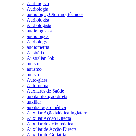
Audilogista
Audiologia
audiologia; Otorrino; técnicos
Audiologist
Audiologista
audiologistas
audiologsta
Audiology
audiometria
Austrália
Australian Job
autism
autismo
autista
Auto-glass
Autonomia
Auxiiares de Saúde
auxilar de ação direta
auxiliar
auxiliar ação médica
Auxiliar Ação Médica Inglaterra
Auxiliar Acção Directa
Auxiliar de ação médica
Auxiliar de Acção Directa
Auxiliar de Geriatria