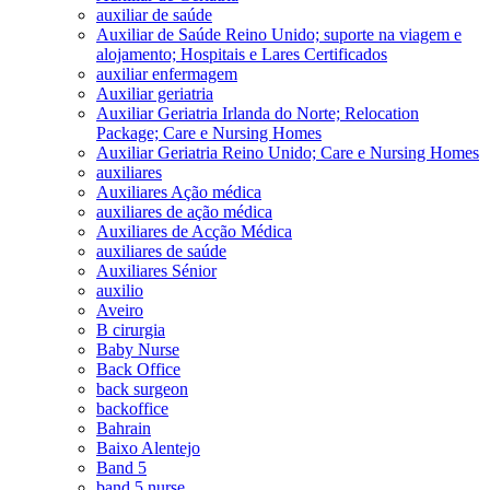
auxiliar de saúde
Auxiliar de Saúde Reino Unido; suporte na viagem e
alojamento; Hospitais e Lares Certificados
auxiliar enfermagem
Auxiliar geriatria
Auxiliar Geriatria Irlanda do Norte; Relocation
Package; Care e Nursing Homes
Auxiliar Geriatria Reino Unido; Care e Nursing Homes
auxiliares
Auxiliares Ação médica
auxiliares de ação médica
Auxiliares de Acção Médica
auxiliares de saúde
Auxiliares Sénior
auxilio
Aveiro
B cirurgia
Baby Nurse
Back Office
back surgeon
backoffice
Bahrain
Baixo Alentejo
Band 5
band 5 nurse