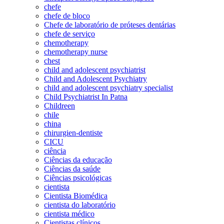
chefe
chefe de bloco
Chefe de laboratório de próteses dentárias
chefe de serviço
chemotherapy
chemotherapy nurse
chest
child and adolescent psychiatrist
Child and Adolescent Psychiatry
child and adolescent psychiatry specialist
Child Psychiatrist In Patna
Childreen
chile
china
chirurgien-dentiste
CICU
ciência
Ciências da educação
Ciências da saúde
Ciências psicológicas
cientista
Cientista Biomédica
cientista do laboratório
cientista médico
Cientistas clínicos