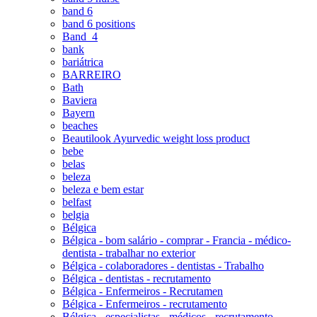
band 6
band 6 positions
Band_4
bank
bariátrica
BARREIRO
Bath
Baviera
Bayern
beaches
Beautilook Ayurvedic weight loss product
bebe
belas
beleza
beleza e bem estar
belfast
belgia
Bélgica
Bélgica - bom salário - comprar - Francia - médico-
dentista - trabalhar no exterior
Bélgica - colaboradores - dentistas - Trabalho
Bélgica - dentistas - recrutamento
Bélgica - Enfermeiros - Recrutamen
Bélgica - Enfermeiros - recrutamento
Bélgica - especialistas - médicos - recrutamento