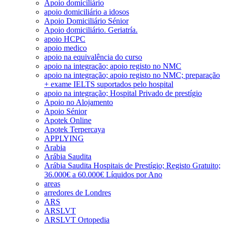
Apoio domiciliário
apoio domiciliário a idosos
Apoio Domiciliário Sénior
Apoio domiciliário. Geriatría.
apoio HCPC
apoio medico
apoio na equivalência do curso
apoio na integração; apoio registo no NMC
apoio na integração; apoio registo no NMC; preparação
+ exame IELTS suportados pelo hospital
apoio na integração; Hospital Privado de prestígio
Apoio no Alojamento
Apoio Sénior
Apotek Online
Apotek Terpercaya
APPLYING
Arabia
Arábia Saudita
Arábia Saudita Hospitais de Prestígio; Registo Gratuito;
36.000€ a 60.000€ Líquidos por Ano
areas
arredores de Londres
ARS
ARSLVT
ARSLVT Ortopedia