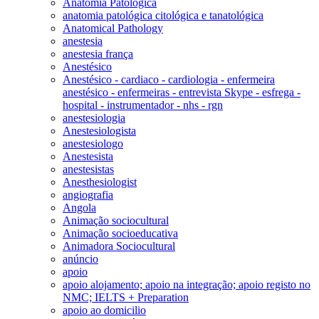
Anatomia Patológica
anatomia patológica citológica e tanatológica
Anatomical Pathology
anestesia
anestesia frança
Anestésico
Anestésico - cardiaco - cardiologia - enfermeira
anestésico - enfermeiras - entrevista Skype - esfrega -
hospital - instrumentador - nhs - rgn
anestesiologia
Anestesiologista
anestesiologo
Anestesista
anestesistas
Anesthesiologist
angiografia
Angola
Animação sociocultural
Animação socioeducativa
Animadora Sociocultural
anúncio
apoio
apoio alojamento; apoio na integração; apoio registo no
NMC; IELTS + Preparation
apoio ao domicilio