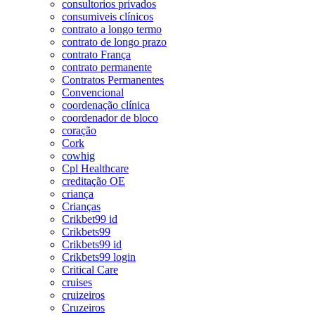
consultorios privados
consumiveis clínicos
contrato a longo termo
contrato de longo prazo
contrato França
contrato permanente
Contratos Permanentes
Convencional
coordenação clínica
coordenador de bloco
coração
Cork
cowhig
Cpl Healthcare
creditação OE
criança
Crianças
Crikbet99 id
Crikbets99
Crikbets99 id
Crikbets99 login
Critical Care
cruises
cruizeiros
Cruzeiros