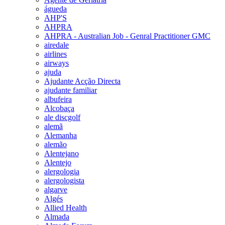
águeda
AHP'S
AHPRA
AHPRA - Australian Job - Genral Practitioner GMC
airedale
airlines
airways
ajuda
Ajudante Acção Directa
ajudante familiar
albufeira
Alcobaça
ale discgolf
alemã
Alemanha
alemão
Alentejano
Alentejo
alergologia
alergologista
algarve
Algés
Allied Health
Almada