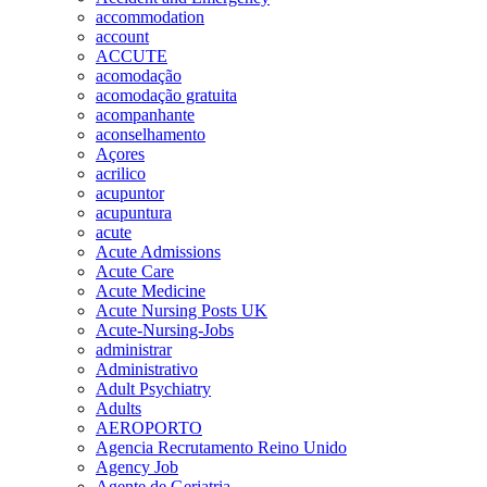
accommodation
account
ACCUTE
acomodação
acomodação gratuita
acompanhante
aconselhamento
Açores
acrilico
acupuntor
acupuntura
acute
Acute Admissions
Acute Care
Acute Medicine
Acute Nursing Posts UK
Acute-Nursing-Jobs
administrar
Administrativo
Adult Psychiatry
Adults
AEROPORTO
Agencia Recrutamento Reino Unido
Agency Job
Agente de Geriatria