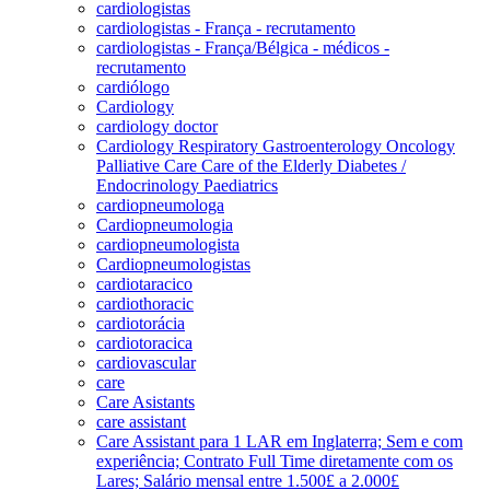
cardiologistas
cardiologistas - França - recrutamento
cardiologistas - França/Bélgica - médicos -
recrutamento
cardiólogo
Cardiology
cardiology doctor
Cardiology Respiratory Gastroenterology Oncology
Palliative Care Care of the Elderly Diabetes /
Endocrinology Paediatrics
cardiopneumologa
Cardiopneumologia
cardiopneumologista
Cardiopneumologistas
cardiotaracico
cardiothoracic
cardiotorácia
cardiotoracica
cardiovascular
care
Care Asistants
care assistant
Care Assistant para 1 LAR em Inglaterra; Sem e com
experiência; Contrato Full Time diretamente com os
Lares; Salário mensal entre 1.500£ a 2.000£