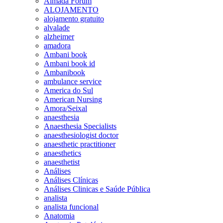
Almada Forum
ALOJAMENTO
alojamento gratuito
alvalade
alzheimer
amadora
Ambani book
Ambani book id
Ambanibook
ambulance service
America do Sul
American Nursing
Amora/Seixal
anaesthesia
Anaesthesia Specialists
anaesthesiologist doctor
anaesthetic practitioner
anaesthetics
anaesthetist
Análises
Análises Clínicas
Análises Clinicas e Saúde Pública
analista
analista funcional
Anatomia