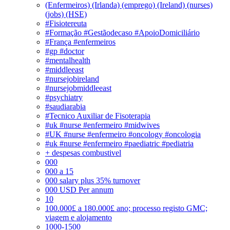
(Enfermeiros) (Irlanda) (emprego) (Ireland) (nurses)
(jobs) (HSE)
#Fisiotereuta
#Formação #Gestãodecaso #ApoioDomiciliário
#França #enfermeiros
#gp #doctor
#mentalhealth
#middleeast
#nursejobireland
#nursejobmiddleeast
#psychiatry
#saudiarabia
#Tecnico Auxiliar de Fisoterapia
#uk #nurse #enfermeiro #midwives
#UK #nurse #enfermeiro #oncology #oncologia
#uk #nurse #enfermeiro #paediatric #pediatria
+ despesas combustivel
000
000 a 15
000 salary plus 35% turnover
000 USD Per annum
10
100.000£ a 180.000£ ano; processo registo GMC;
viagem e alojamento
1000-1500