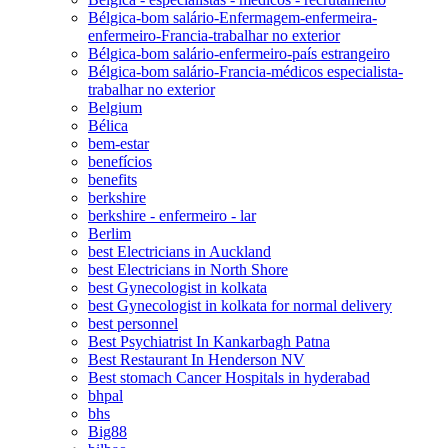
Bélgica-bom salário-Enfermagem-enfermeira-
enfermeiro-Francia-trabalhar no exterior
Bélgica-bom salário-enfermeiro-país estrangeiro
Bélgica-bom salário-Francia-médicos especialista-
trabalhar no exterior
Belgium
Bélica
bem-estar
benefícios
benefits
berkshire
berkshire - enfermeiro - lar
Berlim
best Electricians in Auckland
best Electricians in North Shore
best Gynecologist in kolkata
best Gynecologist in kolkata for normal delivery
best personnel
Best Psychiatrist In Kankarbagh Patna
Best Restaurant In Henderson NV
Best stomach Cancer Hospitals in hyderabad
bhpal
bhs
Big88