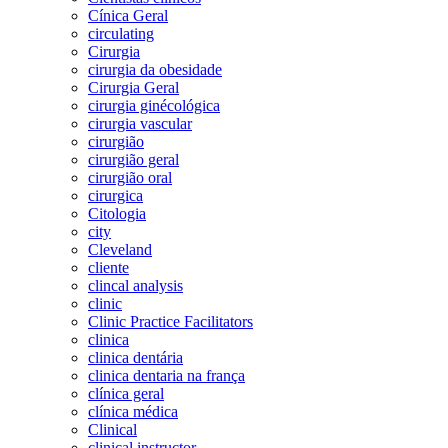
Cínica Geral
circulating
Cirurgia
cirurgia da obesidade
Cirurgia Geral
cirurgia ginécológica
cirurgia vascular
cirurgião
cirurgião geral
cirurgião oral
cirurgica
Citologia
city
Cleveland
cliente
clincal analysis
clinic
Clinic Practice Facilitators
clinica
clinica dentária
clinica dentaria na frança
clínica geral
clínica médica
Clinical
clinical instructor