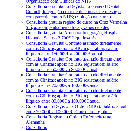
Organização com Clínicas do NHS
Consultoria Gratuita no Registo no General Dental
Council; Integração em rede de clínicas de prestígio
com parceria com o NHS; evolução na carreia
Consultoria gratuita registo do curso na Cruz Vermelha
Suíça; acompanhamento local; várias cidades
Consultoria gratuita; Apoio na Integração; Hospital
Holanda; Salário 3.700€ Ilíquidos/mês
Consultoria Gratuita; Contrato assinado diretamente
com as Clínicas; apoio no BIG registration; salário
Ilíquido entre 150.000€ a 200.000€ anual
Consultoria Gratuita; Contrato assinado diretamente
com as Clínicas; apoio no BIG registration; salário
Ilíquido entre 60.000€ a 80.000€ anual
Consultoria Gratuita; Contrato assinado diretamente
com as Clínicas; apoio no BIG registration; salário
Ilíquido entre 70.000€ a 100.000€ anual
Consultoria Gratuita; Contrato assinado diretamente
com as Clínicas; apoio no BIG registration; salário
Ilíquido entre 80.000€ a 100.000€ anual
Consultoria no Registo na Ordem (BIG); Salário anual
entre 70.000€ a 100.000€; Consultoria gratuita
Consultoria Registo na Ordem Enfermeiros na
Alemanha
Consultorio