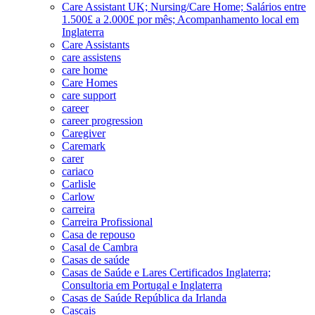
Care Assistant UK; Nursing/Care Home; Salários entre
1.500£ a 2.000£ por mês; Acompanhamento local em
Inglaterra
Care Assistants
care assistens
care home
Care Homes
care support
career
career progression
Caregiver
Caremark
carer
cariaco
Carlisle
Carlow
carreira
Carreira Profissional
Casa de repouso
Casal de Cambra
Casas de saúde
Casas de Saúde e Lares Certificados Inglaterra;
Consultoria em Portugal e Inglaterra
Casas de Saúde República da Irlanda
Cascais