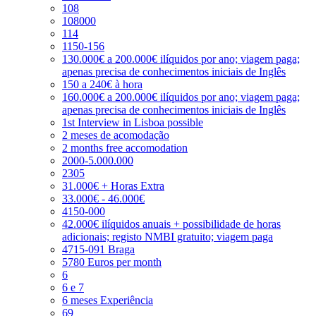
108
108000
114
1150-156
130.000€ a 200.000€ ilíquidos por ano; viagem paga;
apenas precisa de conhecimentos iniciais de Inglês
150 a 240€ à hora
160.000€ a 200.000€ ilíquidos por ano; viagem paga;
apenas precisa de conhecimentos iniciais de Inglês
1st Interview in Lisboa possible
2 meses de acomodação
2 months free accomodation
2000-5.000.000
2305
31.000€ + Horas Extra
33.000€ - 46.000€
4150-000
42.000€ ilíquidos anuais + possibilidade de horas
adicionais; registo NMBI gratuito; viagem paga
4715-091 Braga
5780 Euros per month
6
6 e 7
6 meses Experiência
69