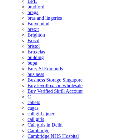
BPL
bradford
braga
bras and lingeries
Bravemind
brexit
Brighton
Brisol
bristol
Bruxelas
building
bupa
Bury St.Edmunds
business
Business Storage Singapore
Buy levofloxacin wholesale
Buy Verified Skrill Account
C
cabelo
cagas
call girl ajmer
call girls
Call girls in Delhi
Cambridge
Cambridge NHS Hospital