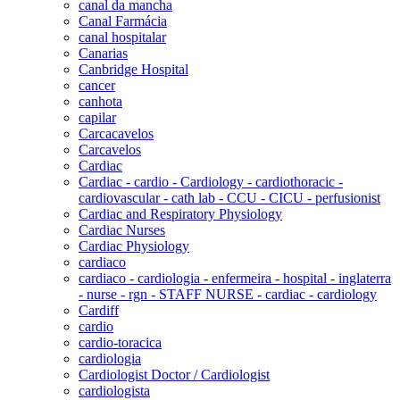
canal da mancha
Canal Farmácia
canal hospitalar
Canarias
Canbridge Hospital
cancer
canhota
capilar
Carcacavelos
Carcavelos
Cardiac
Cardiac - cardio - Cardiology - cardiothoracic -
cardiovascular - cath lab - CCU - CICU - perfusionist
Cardiac and Respiratory Physiology
Cardiac Nurses
Cardiac Physiology
cardiaco
cardiaco - cardiologia - enfermeira - hospital - inglaterra
- nurse - rgn - STAFF NURSE - cardiac - cardiology
Cardiff
cardio
cardio-toracica
cardiologia
Cardiologist Doctor / Cardiologist
cardiologista