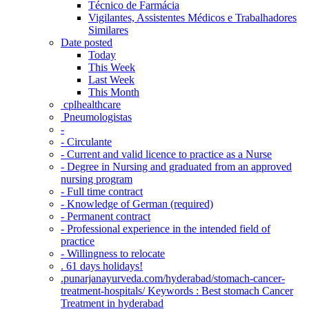
Técnico de Farmácia
Vigilantes, Assistentes Médicos e Trabalhadores
Similares
Date posted
Today
This Week
Last Week
This Month
‎ cplhealthcare‬
Pneumologistas
-
- Circulante
- Current and valid licence to practice as a Nurse
- Degree in Nursing and graduated from an approved
nursing program
- Full time contract
- Knowledge of German (required)
- Permanent contract
- Professional experience in the intended field of
practice
- Willingness to relocate
. 61 days holidays!
.punarjanayurveda.com/hyderabad/stomach-cancer-
treatment-hospitals/ Keywords : Best stomach Cancer
Treatment in hyderabad