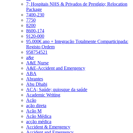
7; Hospitais NHS & Privados de Prestígio; Relocation
Package
7400-230
7750
8200
8600-174
9120-000
95.000€ ano + Integração Totalmente Comparticipada:
Registo Ordem
958754521
a&e
A&E Nurse
A&E-Accident and Emergency
ABA
Abrantes
Abu Dhabi
ACA; Saúde; quiosque da saúde
Academic Writing
Ação
ação direta
Ação M
Ação Médica
acção médica
Accident & Emergency
Accident and Emergency