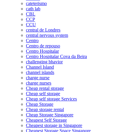
cateterismo
cath lab
CBL
CCP
CCU
central de Londres
central nervous system
Centro
Centro de repouso
Centro Hospitalar
Centro Hospitalar Cova da Beira
challenging bhavior
Channel Island
channel islands
charge nurse
charge nurses
Cheap rental storage
Cheap self storage
Cheap self storage Services
Cheap Storage
Cheap storage rental
Cheap Storage Singapore
Cheapest Self Storage
Cheapest storage in Singapore
Cheapest Storage Space Singapore