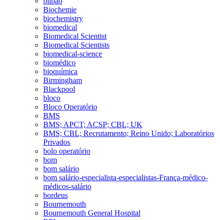
bilbao
Biochemie
biochemistry
biomedical
Biomedical Scientist
Biomedical Scientists
biomedical-science
biomédico
bioquímica
Birmingham
Blackpool
bloco
Bloco Operatório
BMS
BMS; APCT; ACSP; CBL; UK
BMS; CBL; Recrutamento; Reino Unido; Laboratórios
Privados
bolo operatório
bom
bom salário
bom salário-especialista-especialistas-França-médico-
médicos-salário
bordeus
Bournemouth
Bournemouth General Hospital