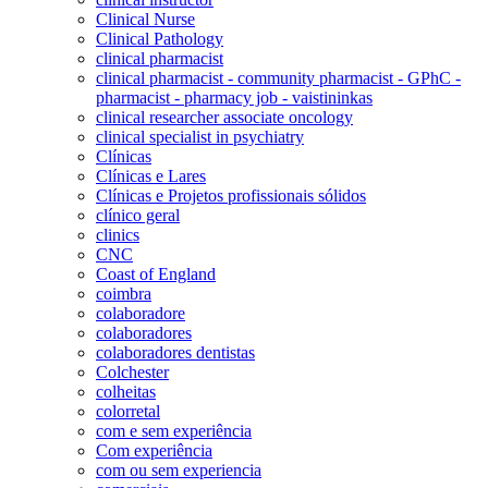
Clinical Nurse
Clinical Pathology
clinical pharmacist
clinical pharmacist - community pharmacist - GPhC -
pharmacist - pharmacy job - vaistininkas
clinical researcher associate oncology
clinical specialist in psychiatry
Clínicas
Clínicas e Lares
Clínicas e Projetos profissionais sólidos
clínico geral
clinics
CNC
Coast of England
coimbra
colaboradore
colaboradores
colaboradores dentistas
Colchester
colheitas
colorretal
com e sem experiência
Com experiência
com ou sem experiencia