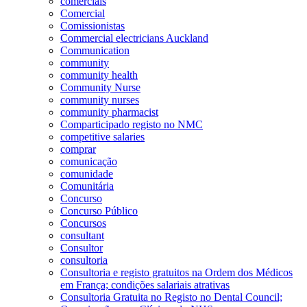
comerciais
Comercial
Comissionistas
Commercial electricians Auckland
Communication
community
community health
Community Nurse
community nurses
community pharmacist
Comparticipado registo no NMC
competitive salaries
comprar
comunicação
comunidade
Comunitária
Concurso
Concurso Público
Concursos
consultant
Consultor
consultoria
Consultoria e registo gratuitos na Ordem dos Médicos
em França; condições salariais atrativas
Consultoria Gratuita no Registo no Dental Council;