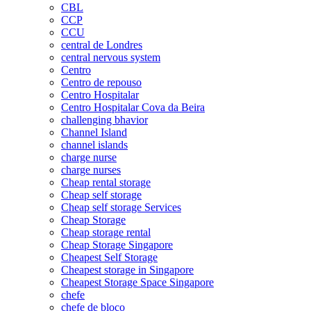
CBL
CCP
CCU
central de Londres
central nervous system
Centro
Centro de repouso
Centro Hospitalar
Centro Hospitalar Cova da Beira
challenging bhavior
Channel Island
channel islands
charge nurse
charge nurses
Cheap rental storage
Cheap self storage
Cheap self storage Services
Cheap Storage
Cheap storage rental
Cheap Storage Singapore
Cheapest Self Storage
Cheapest storage in Singapore
Cheapest Storage Space Singapore
chefe
chefe de bloco