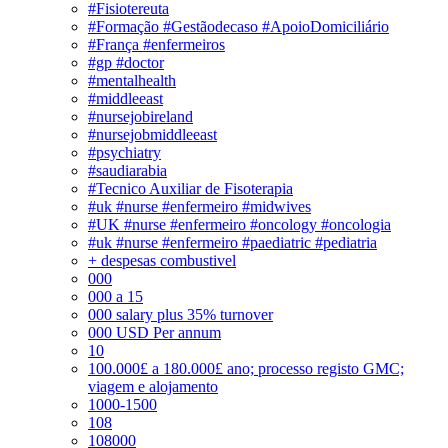
#Fisiotereuta
#Formação #Gestãodecaso #ApoioDomiciliário
#França #enfermeiros
#gp #doctor
#mentalhealth
#middleeast
#nursejobireland
#nursejobmiddleeast
#psychiatry
#saudiarabia
#Tecnico Auxiliar de Fisoterapia
#uk #nurse #enfermeiro #midwives
#UK #nurse #enfermeiro #oncology #oncologia
#uk #nurse #enfermeiro #paediatric #pediatria
+ despesas combustivel
000
000 a 15
000 salary plus 35% turnover
000 USD Per annum
10
100.000£ a 180.000£ ano; processo registo GMC;
viagem e alojamento
1000-1500
108
108000