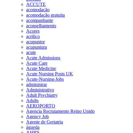
ACCUTE
acomodação
acomodação gratuita
acompanhante
aconselhamento
Açores
acrilico
acupuntor
acupuntura
acute
Acute Admissions
Acute Care
Acute Medicine
Acute Nursing Posts UK
Acute-Nursing-Jobs
administrar
Administrativo
Adult Psychiatry
Adults
AEROPORTO
Agencia Recrutamento Reino Unido
Agency Job
Agente de Geriatria
águeda
AHP'S