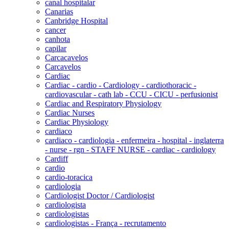
canal hospitalar
Canarias
Canbridge Hospital
cancer
canhota
capilar
Carcacavelos
Carcavelos
Cardiac
Cardiac - cardio - Cardiology - cardiothoracic -
cardiovascular - cath lab - CCU - CICU - perfusionist
Cardiac and Respiratory Physiology
Cardiac Nurses
Cardiac Physiology
cardiaco
cardiaco - cardiologia - enfermeira - hospital - inglaterra
- nurse - rgn - STAFF NURSE - cardiac - cardiology
Cardiff
cardio
cardio-toracica
cardiologia
Cardiologist Doctor / Cardiologist
cardiologista
cardiologistas
cardiologistas - França - recrutamento