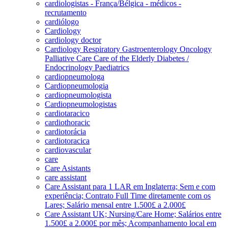
cardiologistas - França/Bélgica - médicos -
recrutamento
cardiólogo
Cardiology
cardiology doctor
Cardiology Respiratory Gastroenterology Oncology
Palliative Care Care of the Elderly Diabetes /
Endocrinology Paediatrics
cardiopneumologa
Cardiopneumologia
cardiopneumologista
Cardiopneumologistas
cardiotaracico
cardiothoracic
cardiotorácia
cardiotoracica
cardiovascular
care
Care Asistants
care assistant
Care Assistant para 1 LAR em Inglaterra; Sem e com
experiência; Contrato Full Time diretamente com os
Lares; Salário mensal entre 1.500£ a 2.000£
Care Assistant UK; Nursing/Care Home; Salários entre
1.500£ a 2.000£ por mês; Acompanhamento local em