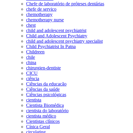
Chefe de laboratório de próteses dentárias
chefe de serviço
chemotherapy
chemotherapy nurse
chest
child and adolescent psychiatrist
Child and Adolescent Psychiatry
child and adolescent psychiatry specialist
Child Psychiatrist In Patna
Childreen
chile
china
chirurgien-dentiste
CICU
ciência
Ciências da educação
Ciências da saúde
Ciências psicológicas
cientista
Cientista Biomédica
cientista do laboratório
cientista médico
Cientistas clínicos
Cínica Geral
circulating