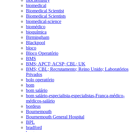
biochemistry
biomedical
Biomedical Scientist
Biomedical Scientists
biomedical-science
biomédico
bioquímica
Birmingham
Blackpool
bloco
Bloco Operatório
BMS
BMS; APCT; ACSP; CBL; UK
BMS; CBL; Recrutamento; Reino Unido; Laboratórios
Privados
bolo operatório
bom
bom salário
bom salário-especialista-especialistas-França-médico-
médicos-salário
bordeus
Bournemouth
Bournemouth General Hospital
BPL
bradford