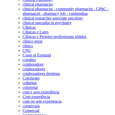
clinical pharmacist
clinical pharmacist - community pharmacist - GPhC -
pharmacist - pharmacy job - vaistininkas
clinical researcher associate oncology
clinical specialist in psychiatry
Clínicas
Clínicas e Lares
Clínicas e Projetos profissionais sólidos
clínico geral
clinics
CNC
Coast of England
coimbra
colaboradore
colaboradores
colaboradores dentistas
Colchester
colheitas
colorretal
com e sem experiência
Com experiência
com ou sem experiencia
comerciais
Comercial