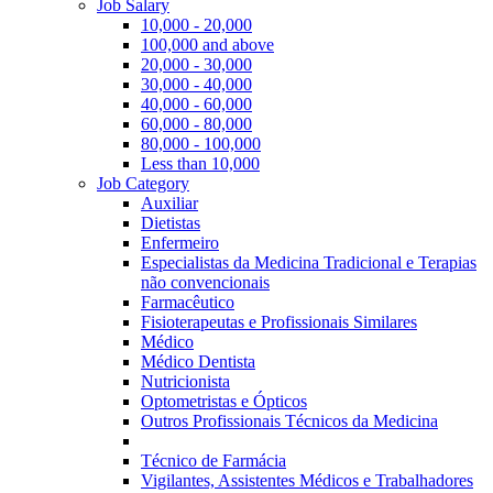
Job Salary
10,000 - 20,000
100,000 and above
20,000 - 30,000
30,000 - 40,000
40,000 - 60,000
60,000 - 80,000
80,000 - 100,000
Less than 10,000
Job Category
Auxiliar
Dietistas
Enfermeiro
Especialistas da Medicina Tradicional e Terapias
não convencionais
Farmacêutico
Fisioterapeutas e Profissionais Similares
Médico
Médico Dentista
Nutricionista
Optometristas e Ópticos
Outros Profissionais Técnicos da Medicina
Técnico de Farmácia
Vigilantes, Assistentes Médicos e Trabalhadores