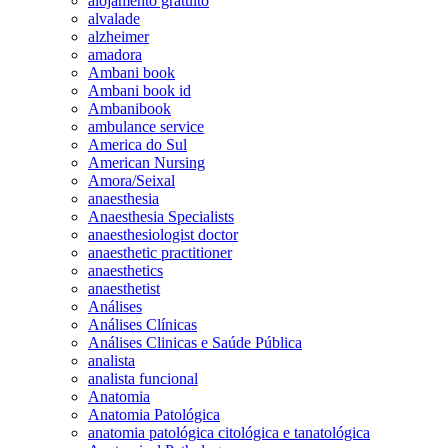
alojamento gratuito
alvalade
alzheimer
amadora
Ambani book
Ambani book id
Ambanibook
ambulance service
America do Sul
American Nursing
Amora/Seixal
anaesthesia
Anaesthesia Specialists
anaesthesiologist doctor
anaesthetic practitioner
anaesthetics
anaesthetist
Análises
Análises Clínicas
Análises Clinicas e Saúde Pública
analista
analista funcional
Anatomia
Anatomia Patológica
anatomia patológica citológica e tanatológica