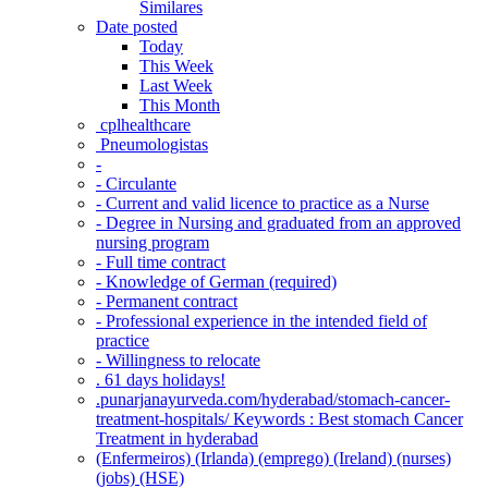
Similares
Date posted
Today
This Week
Last Week
This Month
‎ cplhealthcare‬
Pneumologistas
-
- Circulante
- Current and valid licence to practice as a Nurse
- Degree in Nursing and graduated from an approved
nursing program
- Full time contract
- Knowledge of German (required)
- Permanent contract
- Professional experience in the intended field of
practice
- Willingness to relocate
. 61 days holidays!
.punarjanayurveda.com/hyderabad/stomach-cancer-
treatment-hospitals/ Keywords : Best stomach Cancer
Treatment in hyderabad
(Enfermeiros) (Irlanda) (emprego) (Ireland) (nurses)
(jobs) (HSE)