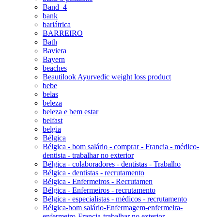
Band_4
bank
bariátrica
BARREIRO
Bath
Baviera
Bayern
beaches
Beautilook Ayurvedic weight loss product
bebe
belas
beleza
beleza e bem estar
belfast
belgia
Bélgica
Bélgica - bom salário - comprar - Francia - médico-
dentista - trabalhar no exterior
Bélgica - colaboradores - dentistas - Trabalho
Bélgica - dentistas - recrutamento
Bélgica - Enfermeiros - Recrutamen
Bélgica - Enfermeiros - recrutamento
Bélgica - especialistas - médicos - recrutamento
Bélgica-bom salário-Enfermagem-enfermeira-
enfermeiro-Francia-trabalhar no exterior