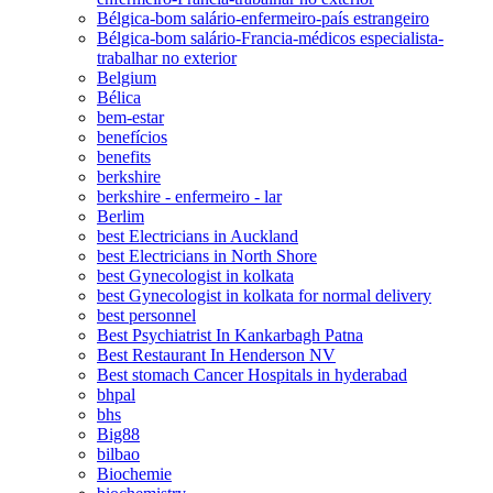
Bélgica-bom salário-enfermeiro-país estrangeiro
Bélgica-bom salário-Francia-médicos especialista-
trabalhar no exterior
Belgium
Bélica
bem-estar
benefícios
benefits
berkshire
berkshire - enfermeiro - lar
Berlim
best Electricians in Auckland
best Electricians in North Shore
best Gynecologist in kolkata
best Gynecologist in kolkata for normal delivery
best personnel
Best Psychiatrist In Kankarbagh Patna
Best Restaurant In Henderson NV
Best stomach Cancer Hospitals in hyderabad
bhpal
bhs
Big88
bilbao
Biochemie