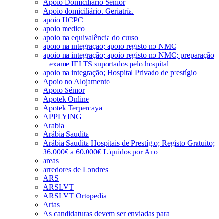
Apoio Domiciliário Sénior
Apoio domiciliário. Geriatría.
apoio HCPC
apoio medico
apoio na equivalência do curso
apoio na integração; apoio registo no NMC
apoio na integração; apoio registo no NMC; preparação
+ exame IELTS suportados pelo hospital
apoio na integração; Hospital Privado de prestígio
Apoio no Alojamento
Apoio Sénior
Apotek Online
Apotek Terpercaya
APPLYING
Arabia
Arábia Saudita
Arábia Saudita Hospitais de Prestígio; Registo Gratuito;
36.000€ a 60.000€ Líquidos por Ano
areas
arredores de Londres
ARS
ARSLVT
ARSLVT Ortopedia
Artas
As candidaturas devem ser enviadas para