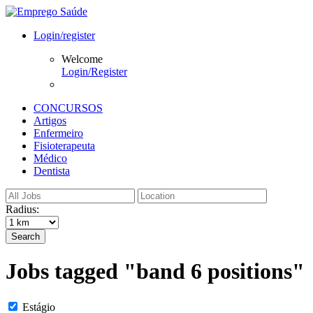
Login/register
Welcome
Login/Register
CONCURSOS
Artigos
Enfermeiro
Fisioterapeuta
Médico
Dentista
Radius:
Search
Jobs tagged "band 6 positions"
Estágio