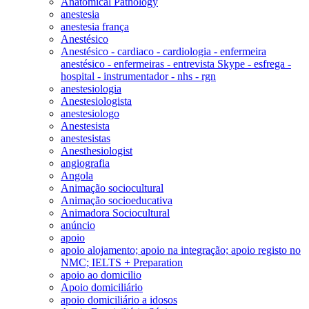
Anatomical Pathology
anestesia
anestesia frança
Anestésico
Anestésico - cardiaco - cardiologia - enfermeira
anestésico - enfermeiras - entrevista Skype - esfrega -
hospital - instrumentador - nhs - rgn
anestesiologia
Anestesiologista
anestesiologo
Anestesista
anestesistas
Anesthesiologist
angiografia
Angola
Animação sociocultural
Animação socioeducativa
Animadora Sociocultural
anúncio
apoio
apoio alojamento; apoio na integração; apoio registo no
NMC; IELTS + Preparation
apoio ao domicilio
Apoio domiciliário
apoio domiciliário a idosos