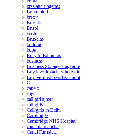
braga
bras and lingeries
Bravemind
brexit
Brighton
Brisol
bristol
Bruxelas
building
bupa
Bury St.Edmunds
business
Business Storage Singapore
Buy levofloxacin wholesale
Buy Verified Skrill Account
C
cabelo
cagas
call girl ajmer
call girls
Call girls in Delhi
Cambridge
Cambridge NHS Hospital
canal da mancha
Canal Farmácia