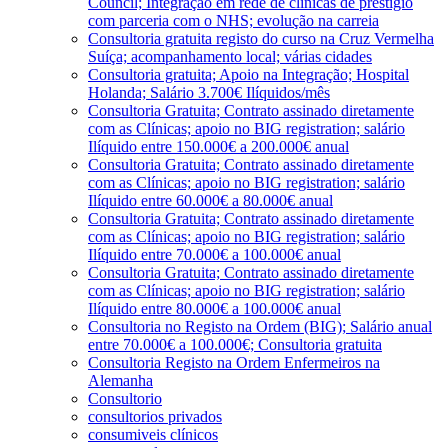
Council; Integração em rede de clínicas de prestígio
com parceria com o NHS; evolução na carreia
Consultoria gratuita registo do curso na Cruz Vermelha
Suíça; acompanhamento local; várias cidades
Consultoria gratuita; Apoio na Integração; Hospital
Holanda; Salário 3.700€ Ilíquidos/mês
Consultoria Gratuita; Contrato assinado diretamente
com as Clínicas; apoio no BIG registration; salário
Ilíquido entre 150.000€ a 200.000€ anual
Consultoria Gratuita; Contrato assinado diretamente
com as Clínicas; apoio no BIG registration; salário
Ilíquido entre 60.000€ a 80.000€ anual
Consultoria Gratuita; Contrato assinado diretamente
com as Clínicas; apoio no BIG registration; salário
Ilíquido entre 70.000€ a 100.000€ anual
Consultoria Gratuita; Contrato assinado diretamente
com as Clínicas; apoio no BIG registration; salário
Ilíquido entre 80.000€ a 100.000€ anual
Consultoria no Registo na Ordem (BIG); Salário anual
entre 70.000€ a 100.000€; Consultoria gratuita
Consultoria Registo na Ordem Enfermeiros na
Alemanha
Consultorio
consultorios privados
consumiveis clínicos