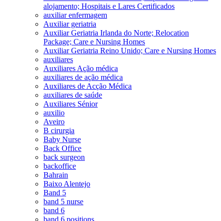
alojamento; Hospitais e Lares Certificados
auxiliar enfermagem
Auxiliar geriatria
Auxiliar Geriatria Irlanda do Norte; Relocation
Package; Care e Nursing Homes
Auxiliar Geriatria Reino Unido; Care e Nursing Homes
auxiliares
Auxiliares Ação médica
auxiliares de ação médica
Auxiliares de Acção Médica
auxiliares de saúde
Auxiliares Sénior
auxilio
Aveiro
B cirurgia
Baby Nurse
Back Office
back surgeon
backoffice
Bahrain
Baixo Alentejo
Band 5
band 5 nurse
band 6
band 6 positions