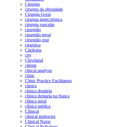
Cirurgia
cirurgia da obesidade
Cirurgia Geral
cirurgia ginécológica
cirurgia vascular
cirurgião
cirurgião geral
cirurgião oral
cirurgica
Citologia
city
Cleveland
cliente
clincal analysis
clinic
Clinic Practice Facilitators
clinica
clinica dentária
clinica dentaria na frança
clínica geral
clínica médica
Clinical
clinical instructor
Clinical Nurse
Clinical Pathology