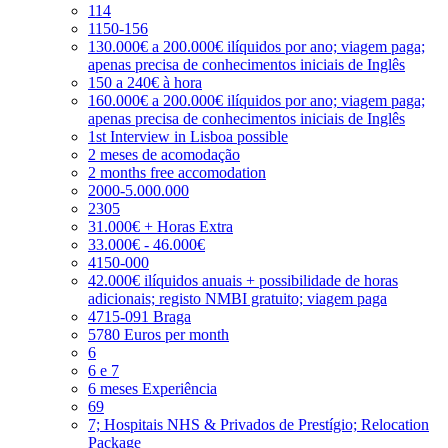
114
1150-156
130.000€ a 200.000€ ilíquidos por ano; viagem paga;
apenas precisa de conhecimentos iniciais de Inglês
150 a 240€ à hora
160.000€ a 200.000€ ilíquidos por ano; viagem paga;
apenas precisa de conhecimentos iniciais de Inglês
1st Interview in Lisboa possible
2 meses de acomodação
2 months free accomodation
2000-5.000.000
2305
31.000€ + Horas Extra
33.000€ - 46.000€
4150-000
42.000€ ilíquidos anuais + possibilidade de horas
adicionais; registo NMBI gratuito; viagem paga
4715-091 Braga
5780 Euros per month
6
6 e 7
6 meses Experiência
69
7; Hospitais NHS & Privados de Prestígio; Relocation
Package