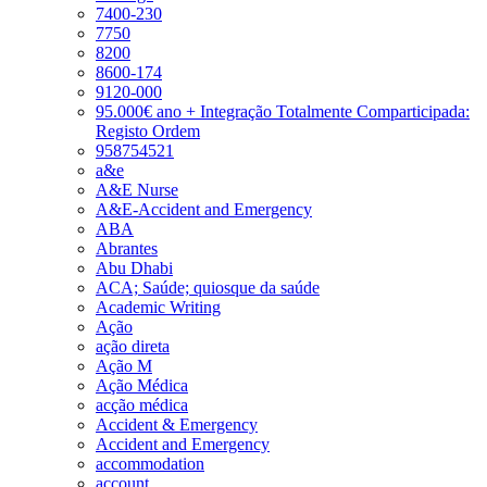
7400-230
7750
8200
8600-174
9120-000
95.000€ ano + Integração Totalmente Comparticipada:
Registo Ordem
958754521
a&e
A&E Nurse
A&E-Accident and Emergency
ABA
Abrantes
Abu Dhabi
ACA; Saúde; quiosque da saúde
Academic Writing
Ação
ação direta
Ação M
Ação Médica
acção médica
Accident & Emergency
Accident and Emergency
accommodation
account