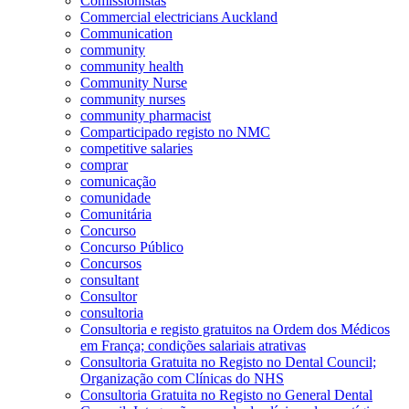
Comissionistas
Commercial electricians Auckland
Communication
community
community health
Community Nurse
community nurses
community pharmacist
Comparticipado registo no NMC
competitive salaries
comprar
comunicação
comunidade
Comunitária
Concurso
Concurso Público
Concursos
consultant
Consultor
consultoria
Consultoria e registo gratuitos na Ordem dos Médicos
em França; condições salariais atrativas
Consultoria Gratuita no Registo no Dental Council;
Organização com Clínicas do NHS
Consultoria Gratuita no Registo no General Dental