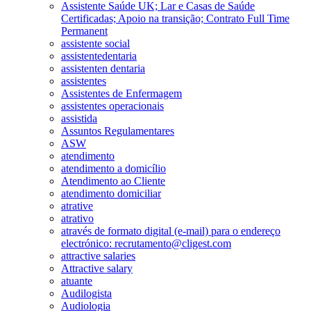
Assistente Saúde UK; Lar e Casas de Saúde
Certificadas; Apoio na transição; Contrato Full Time
Permanent
assistente social
assistentedentaria
assistenten dentaria
assistentes
Assistentes de Enfermagem
assistentes operacionais
assistida
Assuntos Regulamentares
ASW
atendimento
atendimento a domicílio
Atendimento ao Cliente
atendimento domiciliar
atrative
atrativo
através de formato digital (e-mail) para o endereço
electrónico: recrutamento@cligest.com
attractive salaries
Attractive salary
atuante
Audilogista
Audiologia