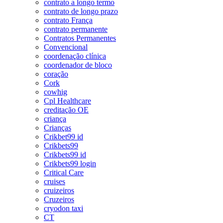
contrato a longo termo
contrato de longo prazo
contrato França
contrato permanente
Contratos Permanentes
Convencional
coordenação clínica
coordenador de bloco
coração
Cork
cowhig
Cpl Healthcare
creditação OE
criança
Crianças
Crikbet99 id
Crikbets99
Crikbets99 id
Crikbets99 login
Critical Care
cruises
cruizeiros
Cruzeiros
cryodon taxi
CT