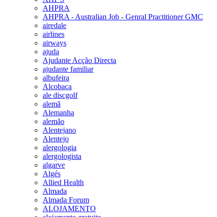
AHPRA
AHPRA - Australian Job - Genral Practitioner GMC
airedale
airlines
airways
ajuda
Ajudante Acção Directa
ajudante familiar
albufeira
Alcobaça
ale discgolf
alemã
Alemanha
alemão
Alentejano
Alentejo
alergologia
alergologista
algarve
Algés
Allied Health
Almada
Almada Forum
ALOJAMENTO