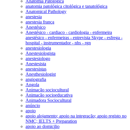
Anatomia Patológica
anatomia patológica citológica e tanatológica
Anatomical Pathology
anestesia
anestesia frança
Anestésico
Anestésico - cardiaco - cardiologia - enfermeira
anestésico - enfermeiras - entrevista Skype - esfrega -
hospital - instrumentador - nhs - rgn
anestesiologia
Anestesiologista
anestesiologo
Anestesista
anestesistas
Anesthesiologist
angiografia
Angola
Animação sociocultural
Animação socioeducativa
Animadora Sociocultural
anúncio
apoio
apoio alojamento; apoio na integração; apoio registo no
NMC; IELTS + Preparation
apoio ao domicilio