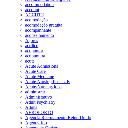
accommodation
account
ACCUTE
acomodação
acomodação gratuita
acompanhante
aconselhamento
Açores
acrilico
acupuntor
acupuntura
acute
Acute Admissions
Acute Care
Acute Medicine
Acute Nursing Posts UK
Acute-Nursing-Jobs
administrar
Administrativo
Adult Psychiatry
Adults
AEROPORTO
Agencia Recrutamento Reino Unido
Agency Job
Agente de Geriatria