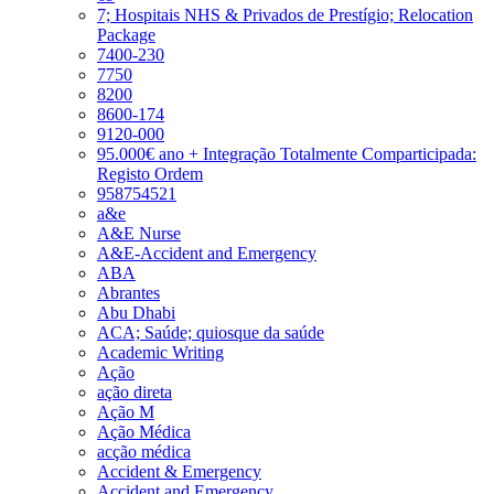
7; Hospitais NHS & Privados de Prestígio; Relocation
Package
7400-230
7750
8200
8600-174
9120-000
95.000€ ano + Integração Totalmente Comparticipada:
Registo Ordem
958754521
a&e
A&E Nurse
A&E-Accident and Emergency
ABA
Abrantes
Abu Dhabi
ACA; Saúde; quiosque da saúde
Academic Writing
Ação
ação direta
Ação M
Ação Médica
acção médica
Accident & Emergency
Accident and Emergency