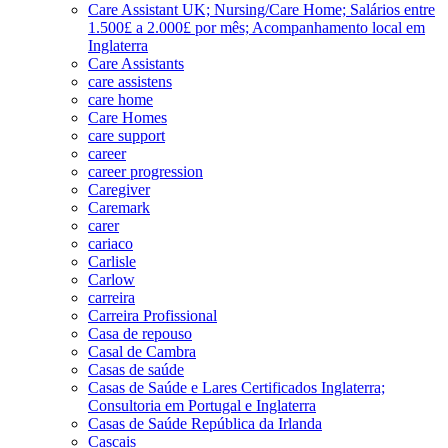
Care Assistant UK; Nursing/Care Home; Salários entre
1.500£ a 2.000£ por mês; Acompanhamento local em
Inglaterra
Care Assistants
care assistens
care home
Care Homes
care support
career
career progression
Caregiver
Caremark
carer
cariaco
Carlisle
Carlow
carreira
Carreira Profissional
Casa de repouso
Casal de Cambra
Casas de saúde
Casas de Saúde e Lares Certificados Inglaterra;
Consultoria em Portugal e Inglaterra
Casas de Saúde República da Irlanda
Cascais