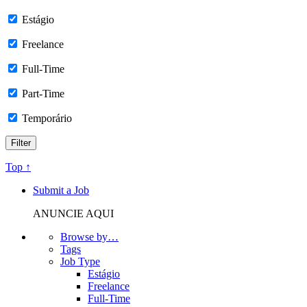
Estágio
Freelance
Full-Time
Part-Time
Temporário
Top ↑
Submit a Job
ANUNCIE AQUI
Browse by…
Tags
Job Type
Estágio
Freelance
Full-Time