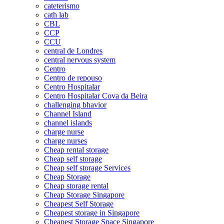
cateterismo
cath lab
CBL
CCP
CCU
central de Londres
central nervous system
Centro
Centro de repouso
Centro Hospitalar
Centro Hospitalar Cova da Beira
challenging bhavior
Channel Island
channel islands
charge nurse
charge nurses
Cheap rental storage
Cheap self storage
Cheap self storage Services
Cheap Storage
Cheap storage rental
Cheap Storage Singapore
Cheapest Self Storage
Cheapest storage in Singapore
Cheapest Storage Space Singapore