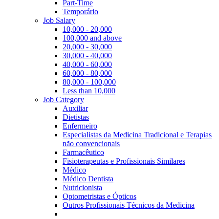
Part-Time
Temporário
Job Salary
10,000 - 20,000
100,000 and above
20,000 - 30,000
30,000 - 40,000
40,000 - 60,000
60,000 - 80,000
80,000 - 100,000
Less than 10,000
Job Category
Auxiliar
Dietistas
Enfermeiro
Especialistas da Medicina Tradicional e Terapias
não convencionais
Farmacêutico
Fisioterapeutas e Profissionais Similares
Médico
Médico Dentista
Nutricionista
Optometristas e Ópticos
Outros Profissionais Técnicos da Medicina