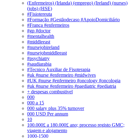
(Enfermeiros) (Irlanda) (emprego) (Ireland) (nurses)
(jobs) (HSE)
#Fisiotereuta
#Formação #Gestãodecaso #ApoioDomiciliário
#França #enfermeiros
#gp #doctor
#mentalhealth
#middleeast
#nursejobireland
#nursejobmiddleeast
#psychiatry
#saudiarabia
#Tecnico Auxiliar de Fisoterapia
#uk #nurse #enfermeiro #midwives
#UK #nurse #enfermeiro #oncology #oncologia
#uk #nurse #enfermeiro #paediatric #pediatria
+ despesas combustivel
000
000 a 15
000 salary plus 35% turnover
000 USD Per annum
10
100.000£ a 180.000£ ano; processo registo GMC;
viagem e alojamento
1000-1500