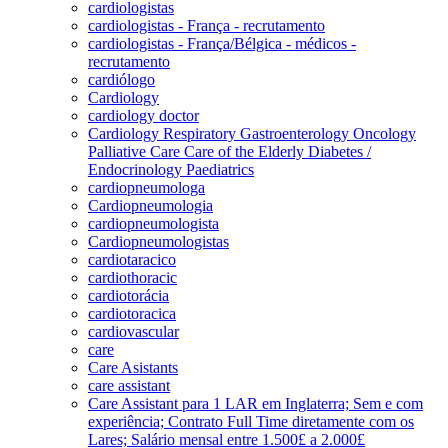
cardiologistas
cardiologistas - França - recrutamento
cardiologistas - França/Bélgica - médicos -
recrutamento
cardiólogo
Cardiology
cardiology doctor
Cardiology Respiratory Gastroenterology Oncology
Palliative Care Care of the Elderly Diabetes /
Endocrinology Paediatrics
cardiopneumologa
Cardiopneumologia
cardiopneumologista
Cardiopneumologistas
cardiotaracico
cardiothoracic
cardiotorácia
cardiotoracica
cardiovascular
care
Care Asistants
care assistant
Care Assistant para 1 LAR em Inglaterra; Sem e com
experiência; Contrato Full Time diretamente com os
Lares; Salário mensal entre 1.500£ a 2.000£