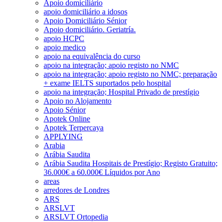
Apoio domiciliário
apoio domiciliário a idosos
Apoio Domiciliário Sénior
Apoio domiciliário. Geriatría.
apoio HCPC
apoio medico
apoio na equivalência do curso
apoio na integração; apoio registo no NMC
apoio na integração; apoio registo no NMC; preparação
+ exame IELTS suportados pelo hospital
apoio na integração; Hospital Privado de prestígio
Apoio no Alojamento
Apoio Sénior
Apotek Online
Apotek Terpercaya
APPLYING
Arabia
Arábia Saudita
Arábia Saudita Hospitais de Prestígio; Registo Gratuito;
36.000€ a 60.000€ Líquidos por Ano
areas
arredores de Londres
ARS
ARSLVT
ARSLVT Ortopedia