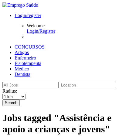
Login/register
Welcome
Login/Register
CONCURSOS
Artigos
Enfermeiro
Fisioterapeuta
Médico
Dentista
Radius:
Search
Jobs tagged "Assistência e
apoio a crianças e jovens"