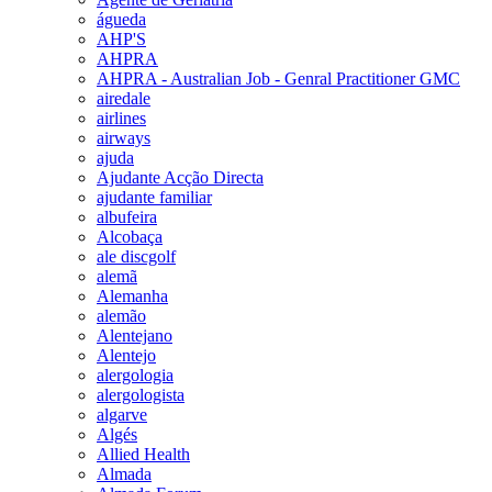
águeda
AHP'S
AHPRA
AHPRA - Australian Job - Genral Practitioner GMC
airedale
airlines
airways
ajuda
Ajudante Acção Directa
ajudante familiar
albufeira
Alcobaça
ale discgolf
alemã
Alemanha
alemão
Alentejano
Alentejo
alergologia
alergologista
algarve
Algés
Allied Health
Almada