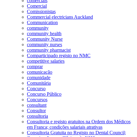
comerciais
Comercial
Comissionistas
Commercial electricians Auckland
Communication
community
community health
Community Nurse
community nurses
community pharmacist
Comparticipado registo no NMC
competitive salaries
comprar
comunicação
comunidade
Comunitária
Concurso
Concurso Público
Concursos
consultant
Consultor
consultoria
Consultoria e registo gratuitos na Ordem dos Médicos
em França; condições salariais atrativas
Consultoria Gratuita no Registo no Dental Council;