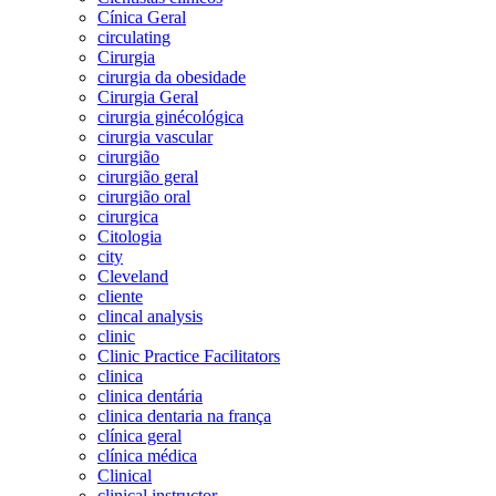
Cínica Geral
circulating
Cirurgia
cirurgia da obesidade
Cirurgia Geral
cirurgia ginécológica
cirurgia vascular
cirurgião
cirurgião geral
cirurgião oral
cirurgica
Citologia
city
Cleveland
cliente
clincal analysis
clinic
Clinic Practice Facilitators
clinica
clinica dentária
clinica dentaria na frança
clínica geral
clínica médica
Clinical
clinical instructor