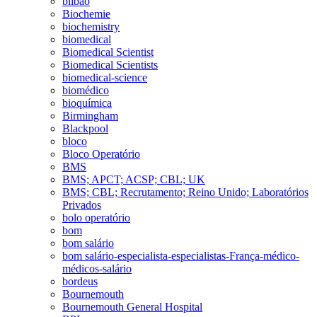
bilbao
Biochemie
biochemistry
biomedical
Biomedical Scientist
Biomedical Scientists
biomedical-science
biomédico
bioquímica
Birmingham
Blackpool
bloco
Bloco Operatório
BMS
BMS; APCT; ACSP; CBL; UK
BMS; CBL; Recrutamento; Reino Unido; Laboratórios
Privados
bolo operatório
bom
bom salário
bom salário-especialista-especialistas-França-médico-
médicos-salário
bordeus
Bournemouth
Bournemouth General Hospital