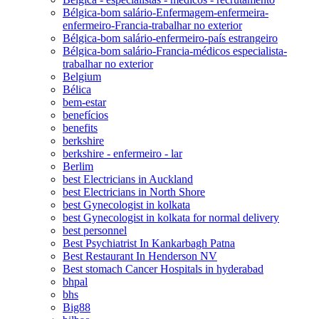
Bélgica-bom salário-Enfermagem-enfermeira-
enfermeiro-Francia-trabalhar no exterior
Bélgica-bom salário-enfermeiro-país estrangeiro
Bélgica-bom salário-Francia-médicos especialista-
trabalhar no exterior
Belgium
Bélica
bem-estar
benefícios
benefits
berkshire
berkshire - enfermeiro - lar
Berlim
best Electricians in Auckland
best Electricians in North Shore
best Gynecologist in kolkata
best Gynecologist in kolkata for normal delivery
best personnel
Best Psychiatrist In Kankarbagh Patna
Best Restaurant In Henderson NV
Best stomach Cancer Hospitals in hyderabad
bhpal
bhs
Big88