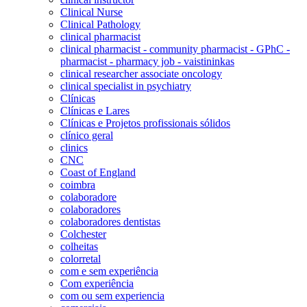
Clinical Nurse
Clinical Pathology
clinical pharmacist
clinical pharmacist - community pharmacist - GPhC -
pharmacist - pharmacy job - vaistininkas
clinical researcher associate oncology
clinical specialist in psychiatry
Clínicas
Clínicas e Lares
Clínicas e Projetos profissionais sólidos
clínico geral
clinics
CNC
Coast of England
coimbra
colaboradore
colaboradores
colaboradores dentistas
Colchester
colheitas
colorretal
com e sem experiência
Com experiência
com ou sem experiencia