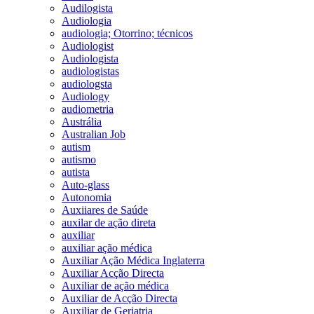
Audilogista
Audiologia
audiologia; Otorrino; técnicos
Audiologist
Audiologista
audiologistas
audiologsta
Audiology
audiometria
Austrália
Australian Job
autism
autismo
autista
Auto-glass
Autonomia
Auxiiares de Saúde
auxilar de ação direta
auxiliar
auxiliar ação médica
Auxiliar Ação Médica Inglaterra
Auxiliar Acção Directa
Auxiliar de ação médica
Auxiliar de Acção Directa
Auxiliar de Geriatria