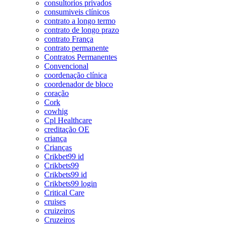
consultorios privados
consumiveis clínicos
contrato a longo termo
contrato de longo prazo
contrato França
contrato permanente
Contratos Permanentes
Convencional
coordenação clínica
coordenador de bloco
coração
Cork
cowhig
Cpl Healthcare
creditação OE
criança
Crianças
Crikbet99 id
Crikbets99
Crikbets99 id
Crikbets99 login
Critical Care
cruises
cruizeiros
Cruzeiros