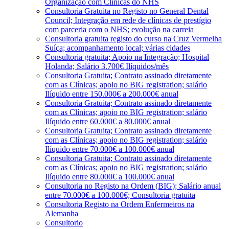
Organização com Clínicas do NHS
Consultoria Gratuita no Registo no General Dental
Council; Integração em rede de clínicas de prestígio
com parceria com o NHS; evolução na carreia
Consultoria gratuita registo do curso na Cruz Vermelha
Suíça; acompanhamento local; várias cidades
Consultoria gratuita; Apoio na Integração; Hospital
Holanda; Salário 3.700€ Ilíquidos/mês
Consultoria Gratuita; Contrato assinado diretamente
com as Clínicas; apoio no BIG registration; salário
Ilíquido entre 150.000€ a 200.000€ anual
Consultoria Gratuita; Contrato assinado diretamente
com as Clínicas; apoio no BIG registration; salário
Ilíquido entre 60.000€ a 80.000€ anual
Consultoria Gratuita; Contrato assinado diretamente
com as Clínicas; apoio no BIG registration; salário
Ilíquido entre 70.000€ a 100.000€ anual
Consultoria Gratuita; Contrato assinado diretamente
com as Clínicas; apoio no BIG registration; salário
Ilíquido entre 80.000€ a 100.000€ anual
Consultoria no Registo na Ordem (BIG); Salário anual
entre 70.000€ a 100.000€; Consultoria gratuita
Consultoria Registo na Ordem Enfermeiros na
Alemanha
Consultorio