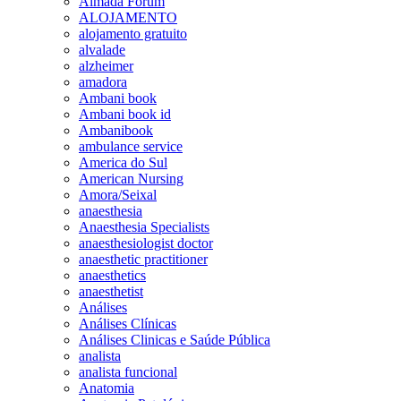
Almada Forum
ALOJAMENTO
alojamento gratuito
alvalade
alzheimer
amadora
Ambani book
Ambani book id
Ambanibook
ambulance service
America do Sul
American Nursing
Amora/Seixal
anaesthesia
Anaesthesia Specialists
anaesthesiologist doctor
anaesthetic practitioner
anaesthetics
anaesthetist
Análises
Análises Clínicas
Análises Clinicas e Saúde Pública
analista
analista funcional
Anatomia