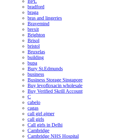
BPL
bradford
braga
bras and lingeries
Bravemind
brexit
Brighton
Brisol
bristol
Bruxelas
building
bupa
Bury St.Edmunds
business
Business Storage Singapore
Buy levofloxacin wholesale
Buy Verified Skrill Account
C
cabelo
cagas
call girl ajmer
call girls
Call girls in Delhi
Cambridge
Cambridge NHS Hospital