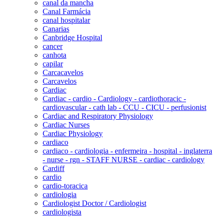
canal da mancha
Canal Farmácia
canal hospitalar
Canarias
Canbridge Hospital
cancer
canhota
capilar
Carcacavelos
Carcavelos
Cardiac
Cardiac - cardio - Cardiology - cardiothoracic -
cardiovascular - cath lab - CCU - CICU - perfusionist
Cardiac and Respiratory Physiology
Cardiac Nurses
Cardiac Physiology
cardiaco
cardiaco - cardiologia - enfermeira - hospital - inglaterra
- nurse - rgn - STAFF NURSE - cardiac - cardiology
Cardiff
cardio
cardio-toracica
cardiologia
Cardiologist Doctor / Cardiologist
cardiologista