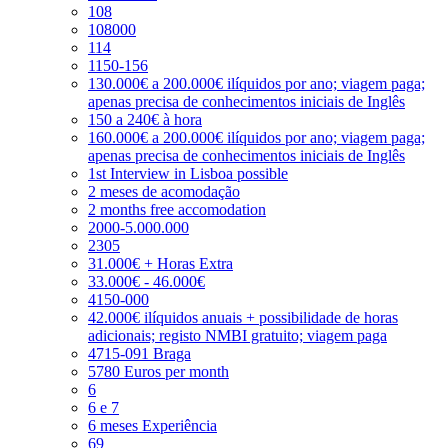
108
108000
114
1150-156
130.000€ a 200.000€ ilíquidos por ano; viagem paga;
apenas precisa de conhecimentos iniciais de Inglês
150 a 240€ à hora
160.000€ a 200.000€ ilíquidos por ano; viagem paga;
apenas precisa de conhecimentos iniciais de Inglês
1st Interview in Lisboa possible
2 meses de acomodação
2 months free accomodation
2000-5.000.000
2305
31.000€ + Horas Extra
33.000€ - 46.000€
4150-000
42.000€ ilíquidos anuais + possibilidade de horas
adicionais; registo NMBI gratuito; viagem paga
4715-091 Braga
5780 Euros per month
6
6 e 7
6 meses Experiência
69