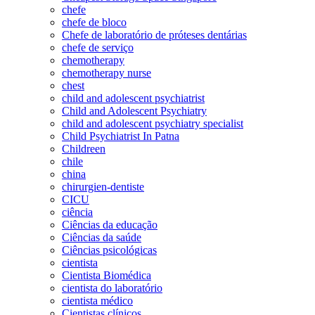
chefe
chefe de bloco
Chefe de laboratório de próteses dentárias
chefe de serviço
chemotherapy
chemotherapy nurse
chest
child and adolescent psychiatrist
Child and Adolescent Psychiatry
child and adolescent psychiatry specialist
Child Psychiatrist In Patna
Childreen
chile
china
chirurgien-dentiste
CICU
ciência
Ciências da educação
Ciências da saúde
Ciências psicológicas
cientista
Cientista Biomédica
cientista do laboratório
cientista médico
Cientistas clínicos