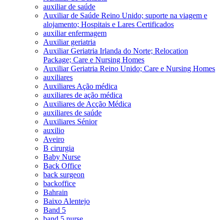
auxiliar de saúde
Auxiliar de Saúde Reino Unido; suporte na viagem e
alojamento; Hospitais e Lares Certificados
auxiliar enfermagem
Auxiliar geriatria
Auxiliar Geriatria Irlanda do Norte; Relocation
Package; Care e Nursing Homes
Auxiliar Geriatria Reino Unido; Care e Nursing Homes
auxiliares
Auxiliares Ação médica
auxiliares de ação médica
Auxiliares de Acção Médica
auxiliares de saúde
Auxiliares Sénior
auxilio
Aveiro
B cirurgia
Baby Nurse
Back Office
back surgeon
backoffice
Bahrain
Baixo Alentejo
Band 5
band 5 nurse