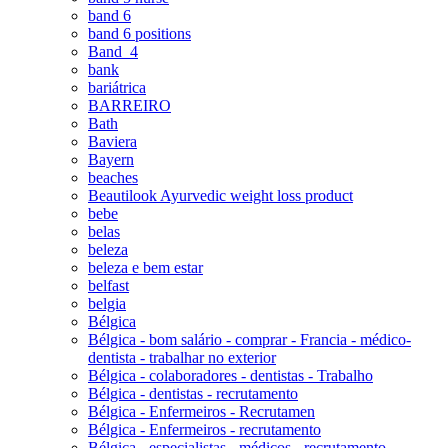
band 6
band 6 positions
Band_4
bank
bariátrica
BARREIRO
Bath
Baviera
Bayern
beaches
Beautilook Ayurvedic weight loss product
bebe
belas
beleza
beleza e bem estar
belfast
belgia
Bélgica
Bélgica - bom salário - comprar - Francia - médico-
dentista - trabalhar no exterior
Bélgica - colaboradores - dentistas - Trabalho
Bélgica - dentistas - recrutamento
Bélgica - Enfermeiros - Recrutamen
Bélgica - Enfermeiros - recrutamento
Bélgica - especialistas - médicos - recrutamento