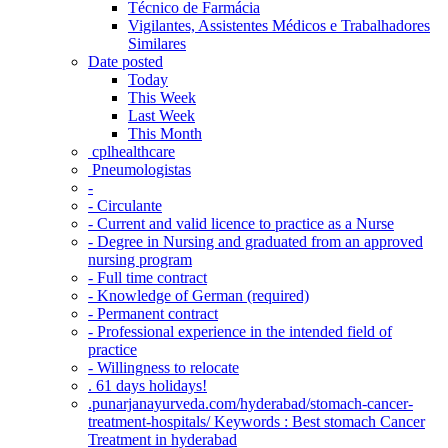
Técnico de Farmácia
Vigilantes, Assistentes Médicos e Trabalhadores
Similares
Date posted
Today
This Week
Last Week
This Month
‎ cplhealthcare‬
Pneumologistas
-
- Circulante
- Current and valid licence to practice as a Nurse
- Degree in Nursing and graduated from an approved
nursing program
- Full time contract
- Knowledge of German (required)
- Permanent contract
- Professional experience in the intended field of
practice
- Willingness to relocate
. 61 days holidays!
.punarjanayurveda.com/hyderabad/stomach-cancer-
treatment-hospitals/ Keywords : Best stomach Cancer
Treatment in hyderabad