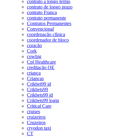
contrato a longo termo
contrato de longo prazo
contrato França
contrato permanente
Contratos Permanentes
Convencional
coordenação clínica
coordenador de bloco
coração
Cork
cowhig
Cpl Healthcare
creditação OE
criança
Crianças
Crikbet99 id
Crikbets99
Crikbets99 id
Crikbets99 login
Critical Care
cruises
cruizeiros
Cruzeiros
cryodon taxi
CT