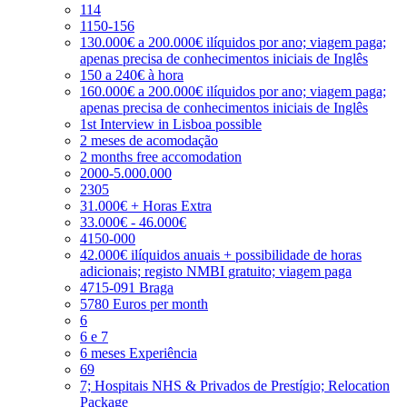
114
1150-156
130.000€ a 200.000€ ilíquidos por ano; viagem paga;
apenas precisa de conhecimentos iniciais de Inglês
150 a 240€ à hora
160.000€ a 200.000€ ilíquidos por ano; viagem paga;
apenas precisa de conhecimentos iniciais de Inglês
1st Interview in Lisboa possible
2 meses de acomodação
2 months free accomodation
2000-5.000.000
2305
31.000€ + Horas Extra
33.000€ - 46.000€
4150-000
42.000€ ilíquidos anuais + possibilidade de horas
adicionais; registo NMBI gratuito; viagem paga
4715-091 Braga
5780 Euros per month
6
6 e 7
6 meses Experiência
69
7; Hospitais NHS & Privados de Prestígio; Relocation
Package