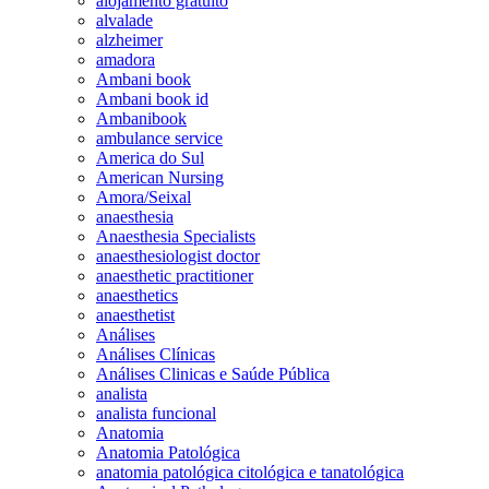
alojamento gratuito
alvalade
alzheimer
amadora
Ambani book
Ambani book id
Ambanibook
ambulance service
America do Sul
American Nursing
Amora/Seixal
anaesthesia
Anaesthesia Specialists
anaesthesiologist doctor
anaesthetic practitioner
anaesthetics
anaesthetist
Análises
Análises Clínicas
Análises Clinicas e Saúde Pública
analista
analista funcional
Anatomia
Anatomia Patológica
anatomia patológica citológica e tanatológica