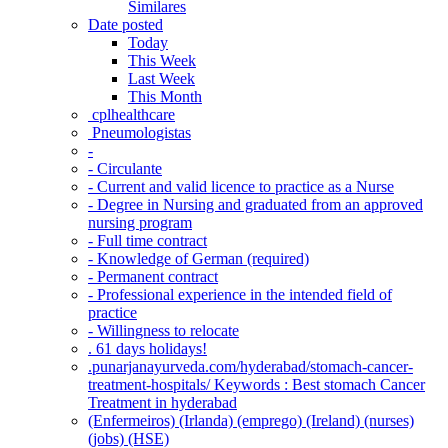
Similares
Date posted
Today
This Week
Last Week
This Month
‎ cplhealthcare‬
Pneumologistas
-
- Circulante
- Current and valid licence to practice as a Nurse
- Degree in Nursing and graduated from an approved
nursing program
- Full time contract
- Knowledge of German (required)
- Permanent contract
- Professional experience in the intended field of
practice
- Willingness to relocate
. 61 days holidays!
.punarjanayurveda.com/hyderabad/stomach-cancer-
treatment-hospitals/ Keywords : Best stomach Cancer
Treatment in hyderabad
(Enfermeiros) (Irlanda) (emprego) (Ireland) (nurses)
(jobs) (HSE)