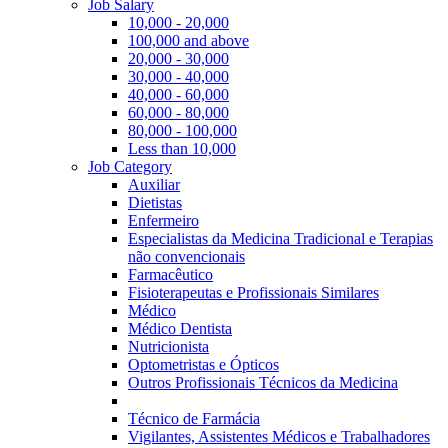
Job Salary
10,000 - 20,000
100,000 and above
20,000 - 30,000
30,000 - 40,000
40,000 - 60,000
60,000 - 80,000
80,000 - 100,000
Less than 10,000
Job Category
Auxiliar
Dietistas
Enfermeiro
Especialistas da Medicina Tradicional e Terapias
não convencionais
Farmacêutico
Fisioterapeutas e Profissionais Similares
Médico
Médico Dentista
Nutricionista
Optometristas e Ópticos
Outros Profissionais Técnicos da Medicina
Técnico de Farmácia
Vigilantes, Assistentes Médicos e Trabalhadores