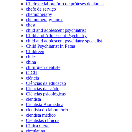
Chefe de laboratório de próteses dentárias
chefe de serviço
chemotherapy
chemotherapy nurse
chest
child and adolescent psychiatrist
Child and Adolescent Psychiatry
child and adolescent psychiatry specialist
Child Psychiatrist In Patna
Childreen
chile
china
chirurgien-dentiste
CICU
ciência
Ciências da educação
Ciências da saúde
Ciências psicológicas
cientista
Cientista Biomédica
cientista do laboratório
cientista médico
Cientistas clínicos
Cínica Geral
circulating