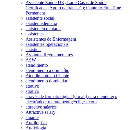
Assistente Saúde UK; Lar e Casas de Saúde
Certificadas; Apoio na transição; Contrato Full Time
Permanent
assistente social
assistentedentaria
assistenten dentaria
assistentes
Assistentes de Enfermagem
assistentes operacionais
assistida
Assuntos Regulamentares
ASW
atendimento
atendimento a domicílio
Atendimento ao Cliente
atendimento domiciliar
atrative
atrativo
através de formato digital (e-mail) para o endereço
electrónico: recrutamento@cligest.com
attractive salaries
Attractive salary
atuante
Audilogista
Audiologia