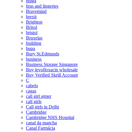
braga
bras and lingeries
Bravemind
brexit
Brighton
Brisol
bristol
Bruxelas
building
bupa
Bury St.Edmunds
business
Business Storage Singapore
Buy levofloxacin wholesale
Buy Verified Skrill Account
C
cabelo
cagas
call girl ajmer
call girls
Call girls in Delhi
Cambridge
Cambridge NHS Hospital
canal da mancha
Canal Farmácia