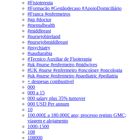
#Fisiotereuta
#Formação #Gestãodecaso #ApoioDomiciliário
#França #enfermeiros
#gp #doctor
#mentalhealth
#middleeast
#nursejobireland
#nursejobmiddleeast
#psychiatry
#saudiarabia
#Tecnico Auxiliar de Fisoterapia
#uk #nurse #enfermeiro #midwives
#UK #nurse #enfermeiro #oncology #oncologia
#uk #nurse #enfermeiro #paediatric #pediatria
+ despesas combustivel
000
000 a 15
000 salary plus 35% turnover
000 USD Per annum
10
100.000£ a 180.000£ ano; processo registo GMC;
viagem e alojamento
1000-1500
108
108000