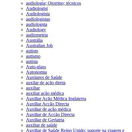
audiologia; Otorrino; técnicos
Audiologist
Audiologista
audiologistas
audiologsta
Audiology
audiometria
Austrália
Australian Job
autism
autismo
autista
Auto-glass
Autonomia
Auxiiares de Saúde
auxilar de ação direta
auxiliar
auxiliar ação médica
Auxiliar Ação Médica Inglaterra
Auxiliar Acção Directa
Auxiliar de ação médica
Auxiliar de Acção Directa
Auxiliar de Geriatria
auxiliar de saúde
Auxiliar de Saúde Reino Unido; suporte na viagem e