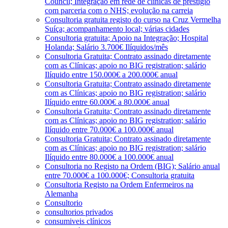
Council; Integração em rede de clínicas de prestígio
com parceria com o NHS; evolução na carreia
Consultoria gratuita registo do curso na Cruz Vermelha
Suíça; acompanhamento local; várias cidades
Consultoria gratuita; Apoio na Integração; Hospital
Holanda; Salário 3.700€ Ilíquidos/mês
Consultoria Gratuita; Contrato assinado diretamente
com as Clínicas; apoio no BIG registration; salário
Ilíquido entre 150.000€ a 200.000€ anual
Consultoria Gratuita; Contrato assinado diretamente
com as Clínicas; apoio no BIG registration; salário
Ilíquido entre 60.000€ a 80.000€ anual
Consultoria Gratuita; Contrato assinado diretamente
com as Clínicas; apoio no BIG registration; salário
Ilíquido entre 70.000€ a 100.000€ anual
Consultoria Gratuita; Contrato assinado diretamente
com as Clínicas; apoio no BIG registration; salário
Ilíquido entre 80.000€ a 100.000€ anual
Consultoria no Registo na Ordem (BIG); Salário anual
entre 70.000€ a 100.000€; Consultoria gratuita
Consultoria Registo na Ordem Enfermeiros na
Alemanha
Consultorio
consultorios privados
consumiveis clínicos