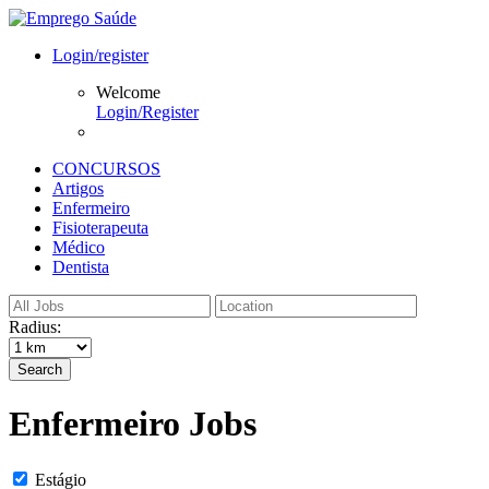
Login/register
Welcome
Login/Register
CONCURSOS
Artigos
Enfermeiro
Fisioterapeuta
Médico
Dentista
Radius:
Search
Enfermeiro Jobs
Estágio