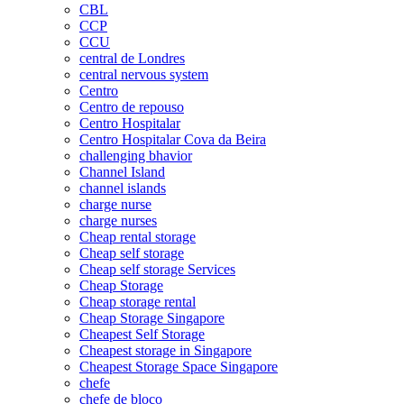
CBL
CCP
CCU
central de Londres
central nervous system
Centro
Centro de repouso
Centro Hospitalar
Centro Hospitalar Cova da Beira
challenging bhavior
Channel Island
channel islands
charge nurse
charge nurses
Cheap rental storage
Cheap self storage
Cheap self storage Services
Cheap Storage
Cheap storage rental
Cheap Storage Singapore
Cheapest Self Storage
Cheapest storage in Singapore
Cheapest Storage Space Singapore
chefe
chefe de bloco