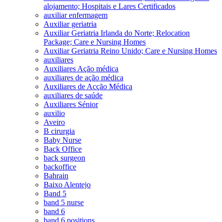
alojamento; Hospitais e Lares Certificados
auxiliar enfermagem
Auxiliar geriatria
Auxiliar Geriatria Irlanda do Norte; Relocation
Package; Care e Nursing Homes
Auxiliar Geriatria Reino Unido; Care e Nursing Homes
auxiliares
Auxiliares Ação médica
auxiliares de ação médica
Auxiliares de Acção Médica
auxiliares de saúde
Auxiliares Sénior
auxilio
Aveiro
B cirurgia
Baby Nurse
Back Office
back surgeon
backoffice
Bahrain
Baixo Alentejo
Band 5
band 5 nurse
band 6
band 6 positions