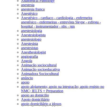
Anatomical Pathology
anestesia
anestesia frança
Anestésico
Anestésico - cardiaco - cardiologia - enfermeira
anestésico - enfermeiras - entrevista Skype - esfrega -
hospital - instrumentador - nhs - rgn
anestesiologia
Anestesiologista
anestesiologo
Anestesista
anestesistas
Anesthesiologist
angiografia
Angola
Animação sociocultural
Animação socioeducativa
Animadora Sociocultural
anúncio
apoio
apoio alojamento; apoio na integração; apoio registo no
NMC; IELTS + Preparation
apoio ao domicilio
Apoio domiciliário
apoio domiciliário a idosos