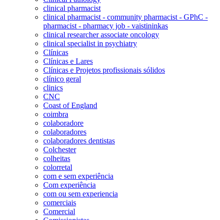
clinical pharmacist
clinical pharmacist - community pharmacist - GPhC -
pharmacist - pharmacy job - vaistininkas
clinical researcher associate oncology
clinical specialist in psychiatry
Clínicas
Clínicas e Lares
Clínicas e Projetos profissionais sólidos
clínico geral
clinics
CNC
Coast of England
coimbra
colaboradore
colaboradores
colaboradores dentistas
Colchester
colheitas
colorretal
com e sem experiência
Com experiência
com ou sem experiencia
comerciais
Comercial