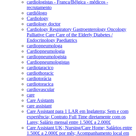
cardiologistas - França/Bélgica - médicos -
recrutamento
cardiólogo
Cardiology
cardiology doctor
Cardiology Respiratory Gastroenterology Oncology
Palliative Care Care of the Elderly Diabetes /
Endocrinology Paediatrics
cardiopneumologa
Cardiopneumologia
cardiopneumologista
Cardiopneumologistas
cardiotaracico
cardiothoracic
cardiotorácia
cardiotoracica
cardiovascular
care
Care Asistants
care assistant
Care Assistant para 1 LAR em Inglaterra; Sem e com
experiência; Contrato Full Time diretamente com os
Lares; Salário mensal entre 1.500£ a 2.000£
Care Assistant UK; Nursing/Care Home; Salários entre
1.500£ a 2.000£ por mês; Acompanhamento local em