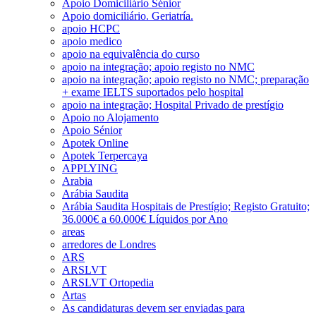
Apoio Domiciliário Sénior
Apoio domiciliário. Geriatría.
apoio HCPC
apoio medico
apoio na equivalência do curso
apoio na integração; apoio registo no NMC
apoio na integração; apoio registo no NMC; preparação
+ exame IELTS suportados pelo hospital
apoio na integração; Hospital Privado de prestígio
Apoio no Alojamento
Apoio Sénior
Apotek Online
Apotek Terpercaya
APPLYING
Arabia
Arábia Saudita
Arábia Saudita Hospitais de Prestígio; Registo Gratuito;
36.000€ a 60.000€ Líquidos por Ano
areas
arredores de Londres
ARS
ARSLVT
ARSLVT Ortopedia
Artas
As candidaturas devem ser enviadas para