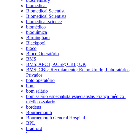
biochemistry
biomedical
Biomedical Scientist
Biomedical Scientists
biomedical-science
biomédico
bioquímica
Birmingham
Blackpool
bloco
Bloco Operatório
BMS
BMS; APCT; ACSP; CBL; UK
BMS; CBL; Recrutamento; Reino Unido; Laboratórios
Privados
bolo operatório
bom
bom salário
bom salário-especialista-especialistas-França-médico-
médicos-salário
bordeus
Bournemouth
Bournemouth General Hospital
BPL
bradford