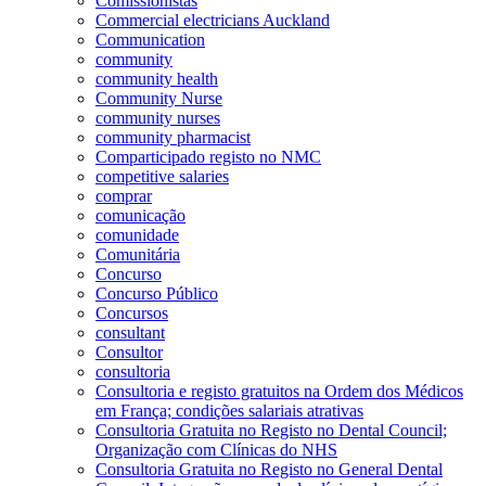
Comissionistas
Commercial electricians Auckland
Communication
community
community health
Community Nurse
community nurses
community pharmacist
Comparticipado registo no NMC
competitive salaries
comprar
comunicação
comunidade
Comunitária
Concurso
Concurso Público
Concursos
consultant
Consultor
consultoria
Consultoria e registo gratuitos na Ordem dos Médicos
em França; condições salariais atrativas
Consultoria Gratuita no Registo no Dental Council;
Organização com Clínicas do NHS
Consultoria Gratuita no Registo no General Dental