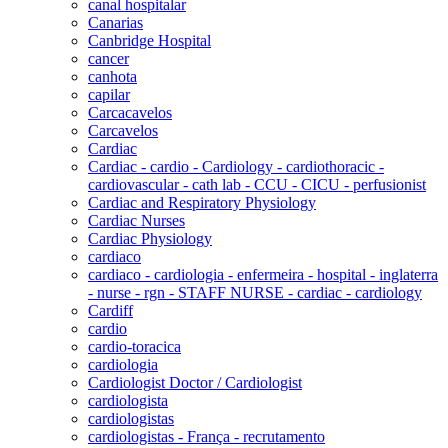
canal hospitalar
Canarias
Canbridge Hospital
cancer
canhota
capilar
Carcacavelos
Carcavelos
Cardiac
Cardiac - cardio - Cardiology - cardiothoracic -
cardiovascular - cath lab - CCU - CICU - perfusionist
Cardiac and Respiratory Physiology
Cardiac Nurses
Cardiac Physiology
cardiaco
cardiaco - cardiologia - enfermeira - hospital - inglaterra
- nurse - rgn - STAFF NURSE - cardiac - cardiology
Cardiff
cardio
cardio-toracica
cardiologia
Cardiologist Doctor / Cardiologist
cardiologista
cardiologistas
cardiologistas - França - recrutamento