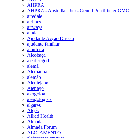
AHPRA
AHPRA - Australian Job - Genral Practitioner GMC
airedale
airlines
airways
ajuda
Ajudante Acção Directa
ajudante familiar
albufeira
Alcobaça
ale discgolf
alemã
Alemanha
alemão
Alentejano
Alentejo
alergologia
alergologista
algarve
Algés
Allied Health
Almada
Almada Forum
ALOJAMENTO