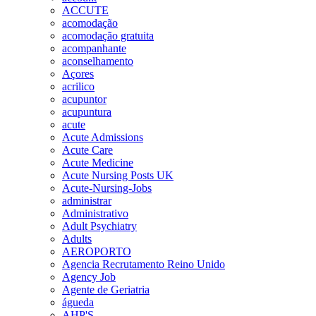
ACCUTE
acomodação
acomodação gratuita
acompanhante
aconselhamento
Açores
acrilico
acupuntor
acupuntura
acute
Acute Admissions
Acute Care
Acute Medicine
Acute Nursing Posts UK
Acute-Nursing-Jobs
administrar
Administrativo
Adult Psychiatry
Adults
AEROPORTO
Agencia Recrutamento Reino Unido
Agency Job
Agente de Geriatria
águeda
AHP'S