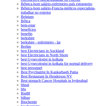
Bélgica-bom salário-enfermeiro-país estrangeiro
Bélgica-bom salário-Francia-médicos especialista-
trabalhar no exterior
Belgium
Bélica
bem-estar
benefícios
benefits
berkshire
berkshire - enfermeiro - lar
Berlim
best Electricians in Auckland
best Electricians in North Shore
best Gynecologist in kolkata
best Gynecologist in kolkata for normal delivery
best personnel
Best Psychiatrist In Kankarbagh Patna
Best Restaurant In Henderson NV
Best stomach Cancer Hospitals in hyderabad
bhpal
bhs
Big88
bilbao
Biochemie