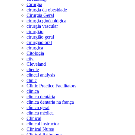
Cirurgia
cirurgia da obesidade
Cirurgia Geral
cirurgia ginécológica
cirurgia vascular
cirurgião
cirurgião geral
cirurgião oral
cirurgica
Citologia
city
Cleveland
cliente
clincal analysis
clinic
Clinic Practice Facilitators
clinica
clinica dentária
clinica dentaria na frança
clínica geral
clínica médica
Clinical
clinical instructor
Clinical Nurse
Clinical Pathology