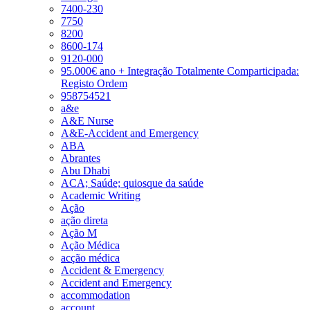
7400-230
7750
8200
8600-174
9120-000
95.000€ ano + Integração Totalmente Comparticipada:
Registo Ordem
958754521
a&e
A&E Nurse
A&E-Accident and Emergency
ABA
Abrantes
Abu Dhabi
ACA; Saúde; quiosque da saúde
Academic Writing
Ação
ação direta
Ação M
Ação Médica
acção médica
Accident & Emergency
Accident and Emergency
accommodation
account