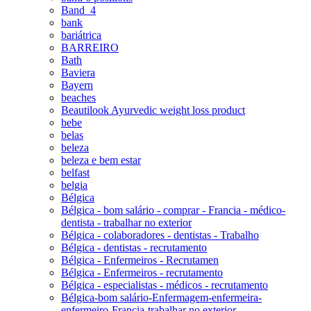
Band_4
bank
bariátrica
BARREIRO
Bath
Baviera
Bayern
beaches
Beautilook Ayurvedic weight loss product
bebe
belas
beleza
beleza e bem estar
belfast
belgia
Bélgica
Bélgica - bom salário - comprar - Francia - médico-
dentista - trabalhar no exterior
Bélgica - colaboradores - dentistas - Trabalho
Bélgica - dentistas - recrutamento
Bélgica - Enfermeiros - Recrutamen
Bélgica - Enfermeiros - recrutamento
Bélgica - especialistas - médicos - recrutamento
Bélgica-bom salário-Enfermagem-enfermeira-
enfermeiro-Francia-trabalhar no exterior