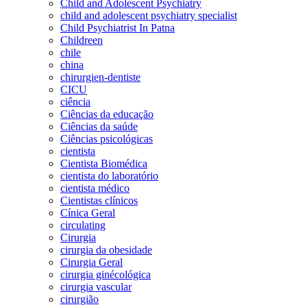
Child and Adolescent Psychiatry
child and adolescent psychiatry specialist
Child Psychiatrist In Patna
Childreen
chile
china
chirurgien-dentiste
CICU
ciência
Ciências da educação
Ciências da saúde
Ciências psicológicas
cientista
Cientista Biomédica
cientista do laboratório
cientista médico
Cientistas clínicos
Cínica Geral
circulating
Cirurgia
cirurgia da obesidade
Cirurgia Geral
cirurgia ginécológica
cirurgia vascular
cirurgião