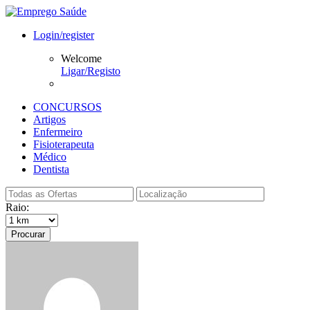
Login/register
Welcome
Ligar/Registo
CONCURSOS
Artigos
Enfermeiro
Fisioterapeuta
Médico
Dentista
Raio:
Procurar