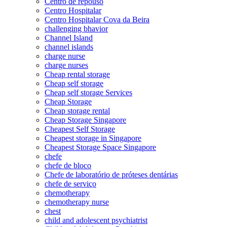
Centro de repouso
Centro Hospitalar
Centro Hospitalar Cova da Beira
challenging bhavior
Channel Island
channel islands
charge nurse
charge nurses
Cheap rental storage
Cheap self storage
Cheap self storage Services
Cheap Storage
Cheap storage rental
Cheap Storage Singapore
Cheapest Self Storage
Cheapest storage in Singapore
Cheapest Storage Space Singapore
chefe
chefe de bloco
Chefe de laboratório de próteses dentárias
chefe de serviço
chemotherapy
chemotherapy nurse
chest
child and adolescent psychiatrist