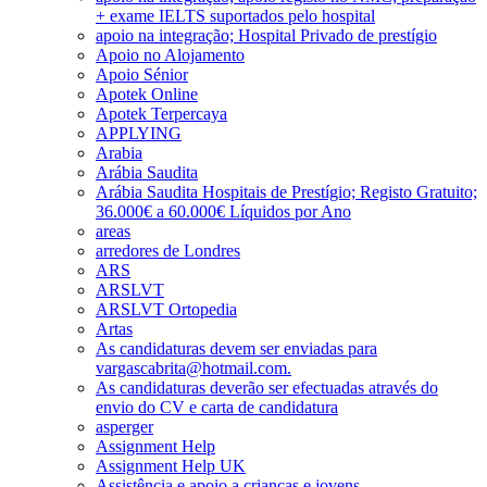
+ exame IELTS suportados pelo hospital
apoio na integração; Hospital Privado de prestígio
Apoio no Alojamento
Apoio Sénior
Apotek Online
Apotek Terpercaya
APPLYING
Arabia
Arábia Saudita
Arábia Saudita Hospitais de Prestígio; Registo Gratuito;
36.000€ a 60.000€ Líquidos por Ano
areas
arredores de Londres
ARS
ARSLVT
ARSLVT Ortopedia
Artas
As candidaturas devem ser enviadas para
vargascabrita@hotmail.com.
As candidaturas deverão ser efectuadas através do
envio do CV e carta de candidatura
asperger
Assignment Help
Assignment Help UK
Assistência e apoio a crianças e jovens