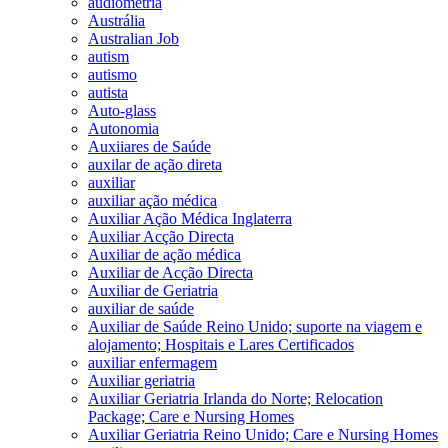
audiometria
Austrália
Australian Job
autism
autismo
autista
Auto-glass
Autonomia
Auxiiares de Saúde
auxilar de ação direta
auxiliar
auxiliar ação médica
Auxiliar Ação Médica Inglaterra
Auxiliar Acção Directa
Auxiliar de ação médica
Auxiliar de Acção Directa
Auxiliar de Geriatria
auxiliar de saúde
Auxiliar de Saúde Reino Unido; suporte na viagem e
alojamento; Hospitais e Lares Certificados
auxiliar enfermagem
Auxiliar geriatria
Auxiliar Geriatria Irlanda do Norte; Relocation
Package; Care e Nursing Homes
Auxiliar Geriatria Reino Unido; Care e Nursing Homes