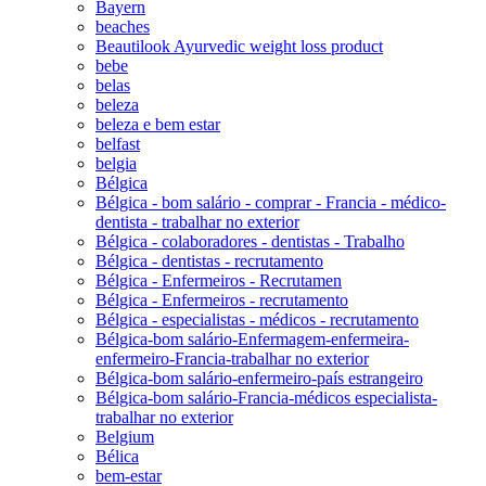
Bayern
beaches
Beautilook Ayurvedic weight loss product
bebe
belas
beleza
beleza e bem estar
belfast
belgia
Bélgica
Bélgica - bom salário - comprar - Francia - médico-
dentista - trabalhar no exterior
Bélgica - colaboradores - dentistas - Trabalho
Bélgica - dentistas - recrutamento
Bélgica - Enfermeiros - Recrutamen
Bélgica - Enfermeiros - recrutamento
Bélgica - especialistas - médicos - recrutamento
Bélgica-bom salário-Enfermagem-enfermeira-
enfermeiro-Francia-trabalhar no exterior
Bélgica-bom salário-enfermeiro-país estrangeiro
Bélgica-bom salário-Francia-médicos especialista-
trabalhar no exterior
Belgium
Bélica
bem-estar