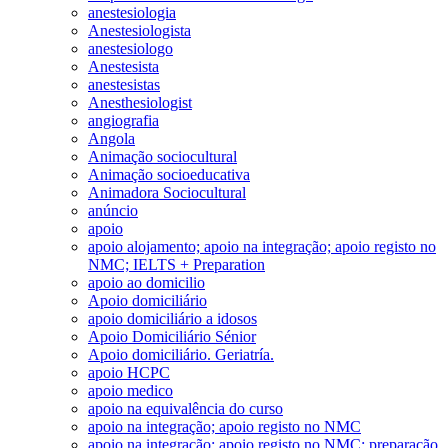
anestesiologia
Anestesiologista
anestesiologo
Anestesista
anestesistas
Anesthesiologist
angiografia
Angola
Animação sociocultural
Animação socioeducativa
Animadora Sociocultural
anúncio
apoio
apoio alojamento; apoio na integração; apoio registo no
NMC; IELTS + Preparation
apoio ao domicilio
Apoio domiciliário
apoio domiciliário a idosos
Apoio Domiciliário Sénior
Apoio domiciliário. Geriatría.
apoio HCPC
apoio medico
apoio na equivalência do curso
apoio na integração; apoio registo no NMC
apoio na integração; apoio registo no NMC; preparação