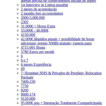
apenas precisa de conhecimentos iniciais de Inglês
1st Interview in Lisboa possible
2 meses de acomodação
2 months free accomodation
2000-5.000.000
2305
31.000€ + Horas Extra
33.000€ - 46.000€
4150-000
42.000€ ilíquidos anuais + possibilidade de horas
adicionais; registo NMBI gratuito; viagem paga
4715-091 Braga
5780 Euros per month
6
6 e 7
6 meses Experiência
69
7; Hospitais NHS & Privados de Prestígio; Relocation
Package
7400-230
7750
8200
8600-174
9120-000
95.000€ ano + Integração Totalmente Comparticipada: