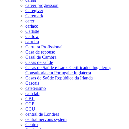
career
career progression
Caregiver
Caremark
carer
cariaco
Carlisle
Carlow
carreira
Carreira Profissional
Casa de repouso
Casal de Cambra
Casas de saúde
Casas de Saúde e Lares Certificados Inglaterra;
Consultoria em Portugal e Inglaterra
Casas de Saúde República da Irlanda
Cascais
cateterismo
cath lab
CBL
CCP
CCU
central de Londres
central nervous system
Centro