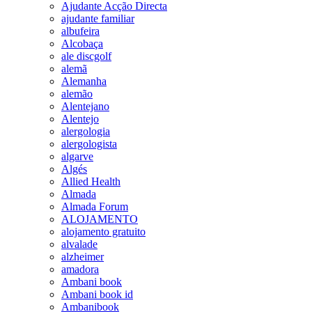
Ajudante Acção Directa
ajudante familiar
albufeira
Alcobaça
ale discgolf
alemã
Alemanha
alemão
Alentejano
Alentejo
alergologia
alergologista
algarve
Algés
Allied Health
Almada
Almada Forum
ALOJAMENTO
alojamento gratuito
alvalade
alzheimer
amadora
Ambani book
Ambani book id
Ambanibook