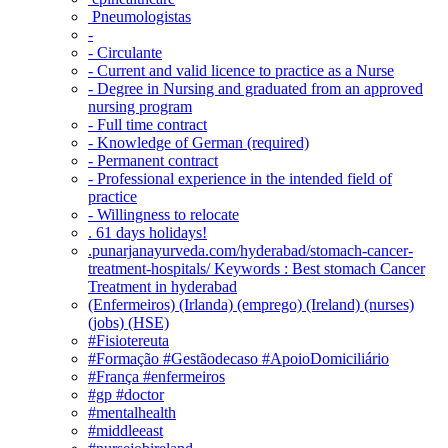
Pneumologistas
-
- Circulante
- Current and valid licence to practice as a Nurse
- Degree in Nursing and graduated from an approved
nursing program
- Full time contract
- Knowledge of German (required)
- Permanent contract
- Professional experience in the intended field of
practice
- Willingness to relocate
. 61 days holidays!
.punarjanayurveda.com/hyderabad/stomach-cancer-
treatment-hospitals/ Keywords : Best stomach Cancer
Treatment in hyderabad
(Enfermeiros) (Irlanda) (emprego) (Ireland) (nurses)
(jobs) (HSE)
#Fisiotereuta
#Formação #Gestãodecaso #ApoioDomiciliário
#França #enfermeiros
#gp #doctor
#mentalhealth
#middleeast