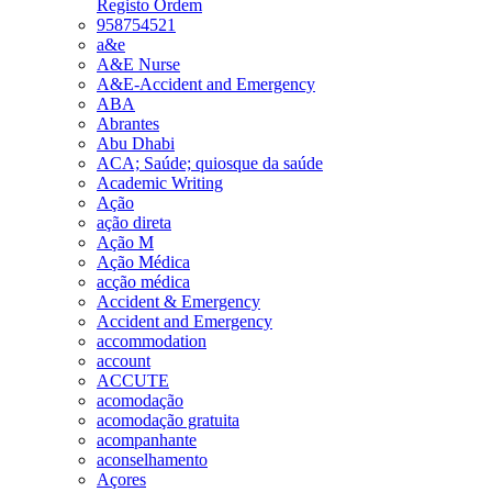
Registo Ordem
958754521
a&e
A&E Nurse
A&E-Accident and Emergency
ABA
Abrantes
Abu Dhabi
ACA; Saúde; quiosque da saúde
Academic Writing
Ação
ação direta
Ação M
Ação Médica
acção médica
Accident & Emergency
Accident and Emergency
accommodation
account
ACCUTE
acomodação
acomodação gratuita
acompanhante
aconselhamento
Açores