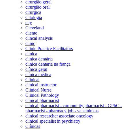
cirurgião geral
cirurgião oral
cirurgica
Citologia
city
Cleveland
cliente
clincal analysis
clinic
Clinic Practice Facilitators
clinica
clinica dentária
clinica dentaria na frança
clínica geral
clínica médica
Clinical
clinical instructor
Clinical Nurse
Clinical Pathology
clinical pharmacist
clinical pharmacist - community pharmacist - GPhC -
pharmacist - pharmacy job - vaistininkas
clinical researcher associate oncology
clinical specialist in psychiatry
Clínicas