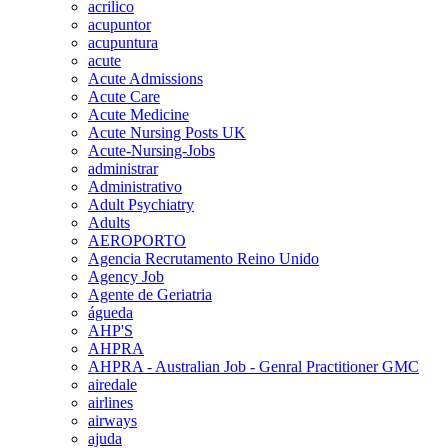
acrilico
acupuntor
acupuntura
acute
Acute Admissions
Acute Care
Acute Medicine
Acute Nursing Posts UK
Acute-Nursing-Jobs
administrar
Administrativo
Adult Psychiatry
Adults
AEROPORTO
Agencia Recrutamento Reino Unido
Agency Job
Agente de Geriatria
águeda
AHP'S
AHPRA
AHPRA - Australian Job - Genral Practitioner GMC
airedale
airlines
airways
ajuda