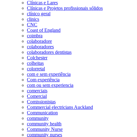
Clínicas e Lares
Clínicas e Projetos profissionais sólidos
clínico geral
clinics
CNC
Coast of England
coimbra
colaboradore
colaboradores
colaboradores dentistas
Colchester
colheitas
colorretal
com e sem experiência
Com experiência
com ou sem experiencia
comerciais
Comercial
Comissionistas
Commercial electricians Auckland
Communication
community
community health
Community Nurse
community nurses