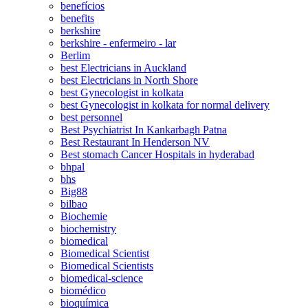
benefícios
benefits
berkshire
berkshire - enfermeiro - lar
Berlim
best Electricians in Auckland
best Electricians in North Shore
best Gynecologist in kolkata
best Gynecologist in kolkata for normal delivery
best personnel
Best Psychiatrist In Kankarbagh Patna
Best Restaurant In Henderson NV
Best stomach Cancer Hospitals in hyderabad
bhpal
bhs
Big88
bilbao
Biochemie
biochemistry
biomedical
Biomedical Scientist
Biomedical Scientists
biomedical-science
biomédico
bioquímica