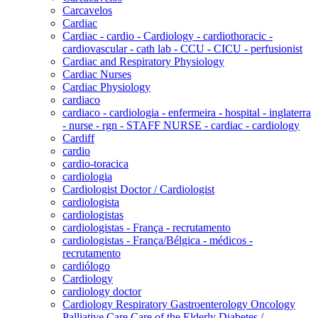
Carcavelos
Cardiac
Cardiac - cardio - Cardiology - cardiothoracic -
cardiovascular - cath lab - CCU - CICU - perfusionist
Cardiac and Respiratory Physiology
Cardiac Nurses
Cardiac Physiology
cardiaco
cardiaco - cardiologia - enfermeira - hospital - inglaterra
- nurse - rgn - STAFF NURSE - cardiac - cardiology
Cardiff
cardio
cardio-toracica
cardiologia
Cardiologist Doctor / Cardiologist
cardiologista
cardiologistas
cardiologistas - França - recrutamento
cardiologistas - França/Bélgica - médicos -
recrutamento
cardiólogo
Cardiology
cardiology doctor
Cardiology Respiratory Gastroenterology Oncology
Palliative Care Care of the Elderly Diabetes /