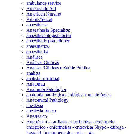
ambulance service
America do Sul
American Nursing
Amora/Seixal
anaesthesia
Anaesthesia Specialists
anaesthesiologist doctor
anaesthetic practitioner
anaesthetics
anaesthetist
Análises
Análises Clínicas
Análises Clinicas e Saúde Pública
analista
analista funcional
Anatomia
Anatomia Patológica
anatomia patológica citológica e tanatológica
Anatomical Pathology
anestesia
anestesia frança
Anestésico
Anestésico - cardiaco - cardiologia - enfermeira
anestésico - enfermeiras - entrevista Skype - esfrega -
hospital - instrumentador - nhs - rgn