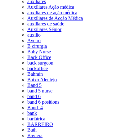
auxiliares
Auxiliares Ação médica
auxiliares de ação médica
Auxiliares de Acção Médica
auxiliares de saúde
Auxiliares Sénior
auxilio
Aveiro
B cirurgia
Baby Nurse
Back Office
back surgeon
backoffice
Bahrain
Baixo Alentejo
Band 5
band 5 nurse
band 6
band 6 positions
Band_4
bank
bariátrica
BARREIRO
Bath
Baviera