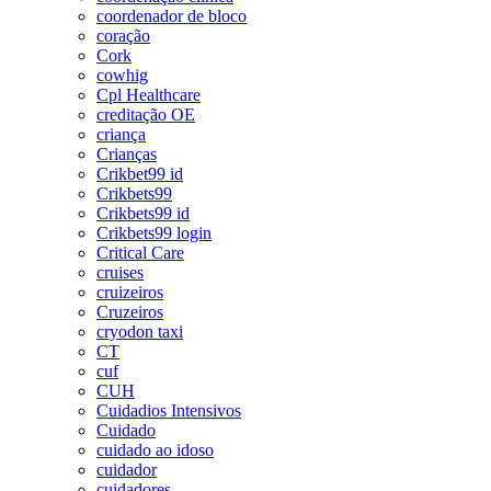
coordenador de bloco
coração
Cork
cowhig
Cpl Healthcare
creditação OE
criança
Crianças
Crikbet99 id
Crikbets99
Crikbets99 id
Crikbets99 login
Critical Care
cruises
cruizeiros
Cruzeiros
cryodon taxi
CT
cuf
CUH
Cuidadios Intensivos
Cuidado
cuidado ao idoso
cuidador
cuidadores