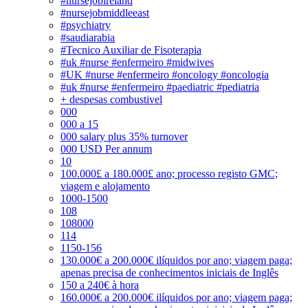
#nursejobireland
#nursejobmiddleeast
#psychiatry
#saudiarabia
#Tecnico Auxiliar de Fisoterapia
#uk #nurse #enfermeiro #midwives
#UK #nurse #enfermeiro #oncology #oncologia
#uk #nurse #enfermeiro #paediatric #pediatria
+ despesas combustivel
000
000 a 15
000 salary plus 35% turnover
000 USD Per annum
10
100.000£ a 180.000£ ano; processo registo GMC;
viagem e alojamento
1000-1500
108
108000
114
1150-156
130.000€ a 200.000€ ilíquidos por ano; viagem paga;
apenas precisa de conhecimentos iniciais de Inglês
150 a 240€ à hora
160.000€ a 200.000€ ilíquidos por ano; viagem paga;