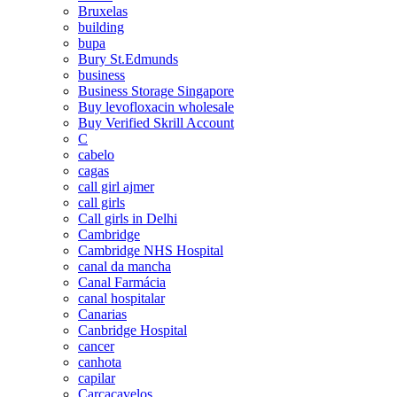
Bruxelas
building
bupa
Bury St.Edmunds
business
Business Storage Singapore
Buy levofloxacin wholesale
Buy Verified Skrill Account
C
cabelo
cagas
call girl ajmer
call girls
Call girls in Delhi
Cambridge
Cambridge NHS Hospital
canal da mancha
Canal Farmácia
canal hospitalar
Canarias
Canbridge Hospital
cancer
canhota
capilar
Carcacavelos