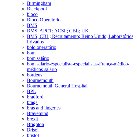
Birmingham
Blackpool
bloco
Bloco Operatório
BMS
BMS; APCT; ACSP; CBL; UK
BMS; CBL; Recrutamento; Reino Unido; Laboratórios
Privados
bolo operatório
bom
bom salário
bom salário-especialista-especialistas-França-médico-
médicos-salário
bordeus
Bournemouth
Bournemouth General Hospital
BPL
bradford
braga
bras and lingeries
Bravemind
brexit
Brighton
Brisol
bristol