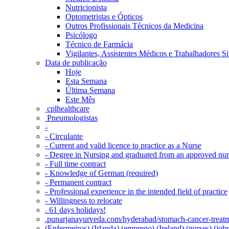
Nutricionista
Optometristas e Ópticos
Outros Profissionais Técnicos da Medicina
Psicólogo
Técnico de Farmácia
Vigilantes, Assistentes Médicos e Trabalhadores Si
Data de publicação
Hoje
Esta Semana
Última Semana
Este Mês
‎ cplhealthcare‬
Pneumologistas
-
- Circulante
- Current and valid licence to practice as a Nurse
- Degree in Nursing and graduated from an approved nu
- Full time contract
- Knowledge of German (required)
- Permanent contract
- Professional experience in the intended field of practice
- Willingness to relocate
. 61 days holidays!
.punarjanayurveda.com/hyderabad/stomach-cancer-treatm
(Enfermeiros) (Irlanda) (emprego) (Ireland) (nurses) (jo