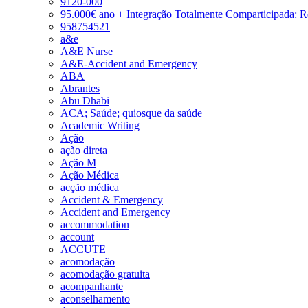
9120-000
95.000€ ano + Integração Totalmente Comparticipada: 
958754521
a&e
A&E Nurse
A&E-Accident and Emergency
ABA
Abrantes
Abu Dhabi
ACA; Saúde; quiosque da saúde
Academic Writing
Ação
ação direta
Ação M
Ação Médica
acção médica
Accident & Emergency
Accident and Emergency
accommodation
account
ACCUTE
acomodação
acomodação gratuita
acompanhante
aconselhamento