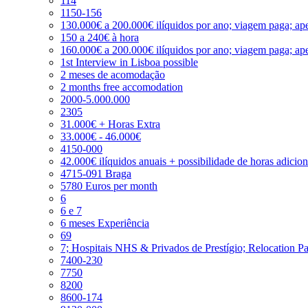
114
1150-156
130.000€ a 200.000€ ilíquidos por ano; viagem paga; ape
150 a 240€ à hora
160.000€ a 200.000€ ilíquidos por ano; viagem paga; ape
1st Interview in Lisboa possible
2 meses de acomodação
2 months free accomodation
2000-5.000.000
2305
31.000€ + Horas Extra
33.000€ - 46.000€
4150-000
42.000€ ilíquidos anuais + possibilidade de horas adicio
4715-091 Braga
5780 Euros per month
6
6 e 7
6 meses Experiência
69
7; Hospitais NHS & Privados de Prestígio; Relocation P
7400-230
7750
8200
8600-174