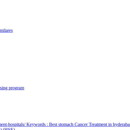
milares
rsing program
ent-hospitals/ Keywords : Best stomach Cancer Treatment in hyderab
bs) (HSE)