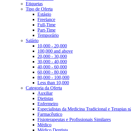
Etiquetas
Tipo de Oferta
Estágio
Freelance
Full-Time
Part-Time
Temporário
Salário
10,000 - 20,000
100,000 and above
20,000 - 30,000
30,000 - 40,000
40,000 - 60,000
60,000 - 80,000
80,000 - 100,000
Less than 10,000
Categoria da Oferta
Auxiliar
Dietistas
Enfermeiro
Especialistas da Medicina Tradicional e Terapias 
Farmacêutico
Fisioterapeutas e Profissionais Similares
Médico
Médico Dentista