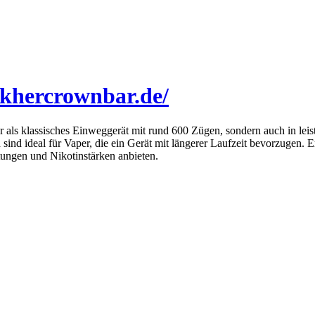
fakhercrownbar.de/
ur als klassisches Einweggerät mit rund 600 Zügen, sondern auch in l
 ideal für Vaper, die ein Gerät mit längerer Laufzeit bevorzugen. Erh
tungen und Nikotinstärken anbieten.