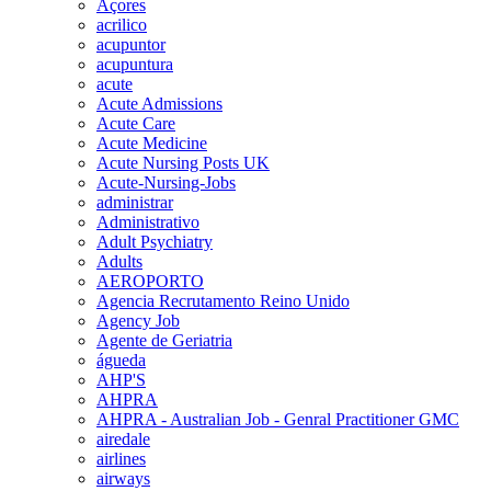
Açores
acrilico
acupuntor
acupuntura
acute
Acute Admissions
Acute Care
Acute Medicine
Acute Nursing Posts UK
Acute-Nursing-Jobs
administrar
Administrativo
Adult Psychiatry
Adults
AEROPORTO
Agencia Recrutamento Reino Unido
Agency Job
Agente de Geriatria
águeda
AHP'S
AHPRA
AHPRA - Australian Job - Genral Practitioner GMC
airedale
airlines
airways