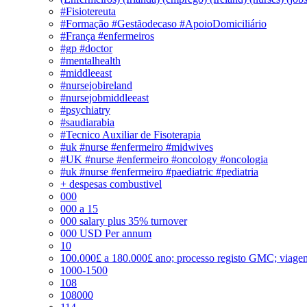
#Fisiotereuta
#Formação #Gestãodecaso #ApoioDomiciliário
#França #enfermeiros
#gp #doctor
#mentalhealth
#middleeast
#nursejobireland
#nursejobmiddleeast
#psychiatry
#saudiarabia
#Tecnico Auxiliar de Fisoterapia
#uk #nurse #enfermeiro #midwives
#UK #nurse #enfermeiro #oncology #oncologia
#uk #nurse #enfermeiro #paediatric #pediatria
+ despesas combustivel
000
000 a 15
000 salary plus 35% turnover
000 USD Per annum
10
100.000£ a 180.000£ ano; processo registo GMC; viage
1000-1500
108
108000