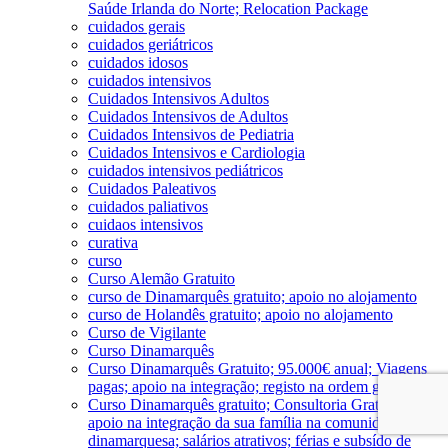
Saúde Irlanda do Norte; Relocation Package
cuidados gerais
cuidados geriátricos
cuidados idosos
cuidados intensivos
Cuidados Intensivos Adultos
Cuidados Intensivos de Adultos
Cuidados Intensivos de Pediatria
Cuidados Intensivos e Cardiologia
cuidados intensivos pediátricos
Cuidados Paleativos
cuidados paliativos
cuidaos intensivos
curativa
curso
Curso Alemão Gratuito
curso de Dinamarquês gratuito; apoio no alojamento
curso de Holandês gratuito; apoio no alojamento
Curso de Vigilante
Curso Dinamarquês
Curso Dinamarquês Gratuito; 95.000€ anual; Viagens
pagas; apoio na integração; registo na ordem gratuito
Curso Dinamarquês gratuito; Consultoria Gratuita;
apoio na integração da sua família na comunidade
dinamarquesa; salários atrativos; férias e subsído de