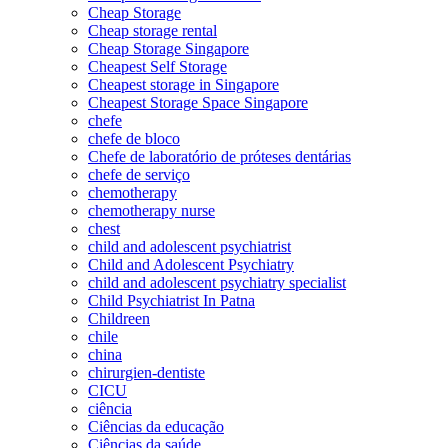
Cheap Storage
Cheap storage rental
Cheap Storage Singapore
Cheapest Self Storage
Cheapest storage in Singapore
Cheapest Storage Space Singapore
chefe
chefe de bloco
Chefe de laboratório de próteses dentárias
chefe de serviço
chemotherapy
chemotherapy nurse
chest
child and adolescent psychiatrist
Child and Adolescent Psychiatry
child and adolescent psychiatry specialist
Child Psychiatrist In Patna
Childreen
chile
china
chirurgien-dentiste
CICU
ciência
Ciências da educação
Ciências da saúde