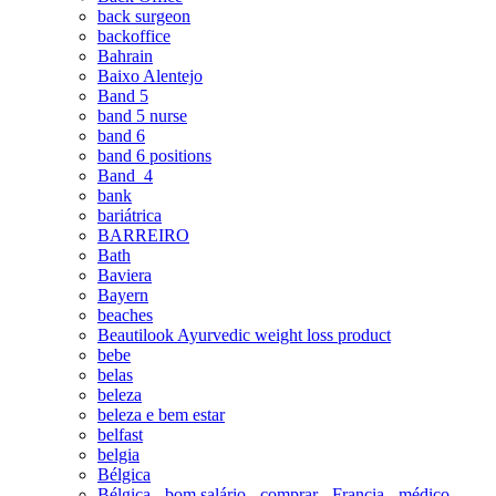
back surgeon
backoffice
Bahrain
Baixo Alentejo
Band 5
band 5 nurse
band 6
band 6 positions
Band_4
bank
bariátrica
BARREIRO
Bath
Baviera
Bayern
beaches
Beautilook Ayurvedic weight loss product
bebe
belas
beleza
beleza e bem estar
belfast
belgia
Bélgica
Bélgica - bom salário - comprar - Francia - médico-