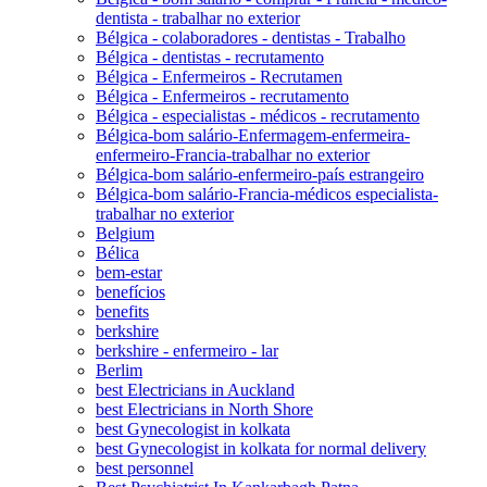
dentista - trabalhar no exterior
Bélgica - colaboradores - dentistas - Trabalho
Bélgica - dentistas - recrutamento
Bélgica - Enfermeiros - Recrutamen
Bélgica - Enfermeiros - recrutamento
Bélgica - especialistas - médicos - recrutamento
Bélgica-bom salário-Enfermagem-enfermeira-
enfermeiro-Francia-trabalhar no exterior
Bélgica-bom salário-enfermeiro-país estrangeiro
Bélgica-bom salário-Francia-médicos especialista-
trabalhar no exterior
Belgium
Bélica
bem-estar
benefícios
benefits
berkshire
berkshire - enfermeiro - lar
Berlim
best Electricians in Auckland
best Electricians in North Shore
best Gynecologist in kolkata
best Gynecologist in kolkata for normal delivery
best personnel