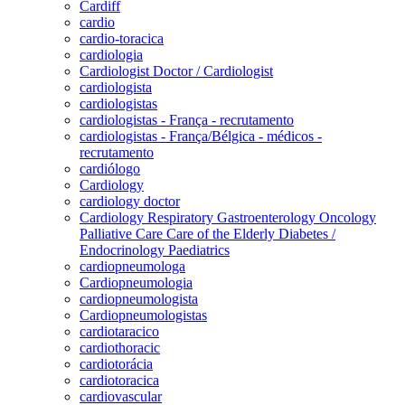
Cardiff
cardio
cardio-toracica
cardiologia
Cardiologist Doctor / Cardiologist
cardiologista
cardiologistas
cardiologistas - França - recrutamento
cardiologistas - França/Bélgica - médicos -
recrutamento
cardiólogo
Cardiology
cardiology doctor
Cardiology Respiratory Gastroenterology Oncology
Palliative Care Care of the Elderly Diabetes /
Endocrinology Paediatrics
cardiopneumologa
Cardiopneumologia
cardiopneumologista
Cardiopneumologistas
cardiotaracico
cardiothoracic
cardiotorácia
cardiotoracica
cardiovascular