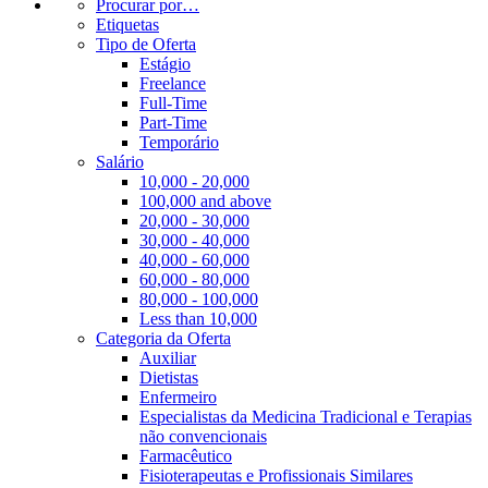
Procurar por…
Etiquetas
Tipo de Oferta
Estágio
Freelance
Full-Time
Part-Time
Temporário
Salário
10,000 - 20,000
100,000 and above
20,000 - 30,000
30,000 - 40,000
40,000 - 60,000
60,000 - 80,000
80,000 - 100,000
Less than 10,000
Categoria da Oferta
Auxiliar
Dietistas
Enfermeiro
Especialistas da Medicina Tradicional e Terapias
não convencionais
Farmacêutico
Fisioterapeutas e Profissionais Similares