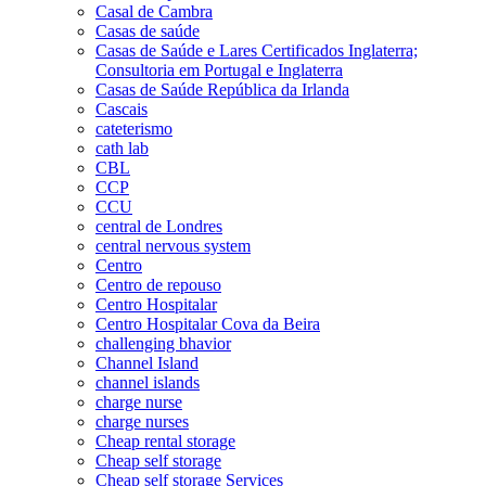
Casal de Cambra
Casas de saúde
Casas de Saúde e Lares Certificados Inglaterra;
Consultoria em Portugal e Inglaterra
Casas de Saúde República da Irlanda
Cascais
cateterismo
cath lab
CBL
CCP
CCU
central de Londres
central nervous system
Centro
Centro de repouso
Centro Hospitalar
Centro Hospitalar Cova da Beira
challenging bhavior
Channel Island
channel islands
charge nurse
charge nurses
Cheap rental storage
Cheap self storage
Cheap self storage Services