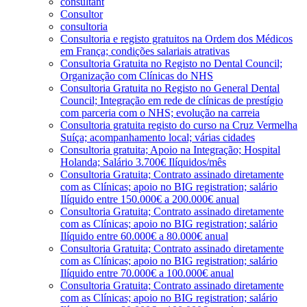
consultant
Consultor
consultoria
Consultoria e registo gratuitos na Ordem dos Médicos
em França; condições salariais atrativas
Consultoria Gratuita no Registo no Dental Council;
Organização com Clínicas do NHS
Consultoria Gratuita no Registo no General Dental
Council; Integração em rede de clínicas de prestígio
com parceria com o NHS; evolução na carreia
Consultoria gratuita registo do curso na Cruz Vermelha
Suíça; acompanhamento local; várias cidades
Consultoria gratuita; Apoio na Integração; Hospital
Holanda; Salário 3.700€ Ilíquidos/mês
Consultoria Gratuita; Contrato assinado diretamente
com as Clínicas; apoio no BIG registration; salário
Ilíquido entre 150.000€ a 200.000€ anual
Consultoria Gratuita; Contrato assinado diretamente
com as Clínicas; apoio no BIG registration; salário
Ilíquido entre 60.000€ a 80.000€ anual
Consultoria Gratuita; Contrato assinado diretamente
com as Clínicas; apoio no BIG registration; salário
Ilíquido entre 70.000€ a 100.000€ anual
Consultoria Gratuita; Contrato assinado diretamente
com as Clínicas; apoio no BIG registration; salário