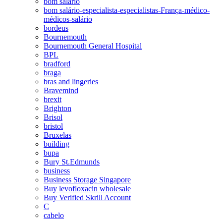
bom salário
bom salário-especialista-especialistas-França-médico-
médicos-salário
bordeus
Bournemouth
Bournemouth General Hospital
BPL
bradford
braga
bras and lingeries
Bravemind
brexit
Brighton
Brisol
bristol
Bruxelas
building
bupa
Bury St.Edmunds
business
Business Storage Singapore
Buy levofloxacin wholesale
Buy Verified Skrill Account
C
cabelo