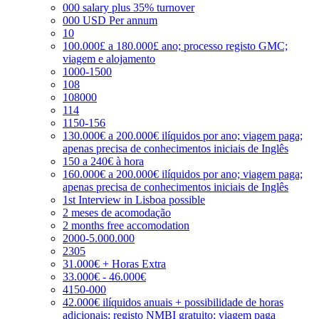
000 salary plus 35% turnover
000 USD Per annum
10
100.000£ a 180.000£ ano; processo registo GMC;
viagem e alojamento
1000-1500
108
108000
114
1150-156
130.000€ a 200.000€ ilíquidos por ano; viagem paga;
apenas precisa de conhecimentos iniciais de Inglês
150 a 240€ à hora
160.000€ a 200.000€ ilíquidos por ano; viagem paga;
apenas precisa de conhecimentos iniciais de Inglês
1st Interview in Lisboa possible
2 meses de acomodação
2 months free accomodation
2000-5.000.000
2305
31.000€ + Horas Extra
33.000€ - 46.000€
4150-000
42.000€ ilíquidos anuais + possibilidade de horas
adicionais; registo NMBI gratuito; viagem paga