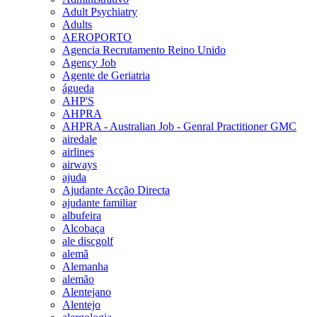
Adult Psychiatry
Adults
AEROPORTO
Agencia Recrutamento Reino Unido
Agency Job
Agente de Geriatria
águeda
AHP'S
AHPRA
AHPRA - Australian Job - Genral Practitioner GMC
airedale
airlines
airways
ajuda
Ajudante Acção Directa
ajudante familiar
albufeira
Alcobaça
ale discgolf
alemã
Alemanha
alemão
Alentejano
Alentejo