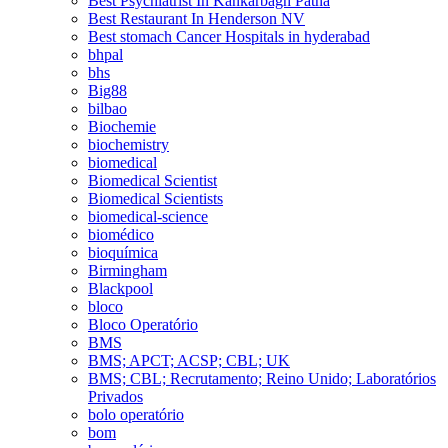
Best Psychiatrist In Kankarbagh Patna
Best Restaurant In Henderson NV
Best stomach Cancer Hospitals in hyderabad
bhpal
bhs
Big88
bilbao
Biochemie
biochemistry
biomedical
Biomedical Scientist
Biomedical Scientists
biomedical-science
biomédico
bioquímica
Birmingham
Blackpool
bloco
Bloco Operatório
BMS
BMS; APCT; ACSP; CBL; UK
BMS; CBL; Recrutamento; Reino Unido; Laboratórios
Privados
bolo operatório
bom