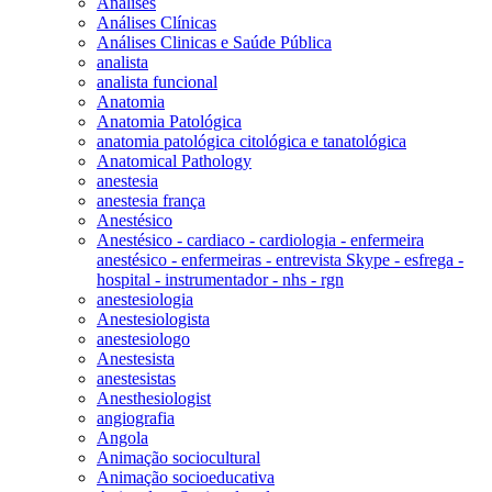
Análises
Análises Clínicas
Análises Clinicas e Saúde Pública
analista
analista funcional
Anatomia
Anatomia Patológica
anatomia patológica citológica e tanatológica
Anatomical Pathology
anestesia
anestesia frança
Anestésico
Anestésico - cardiaco - cardiologia - enfermeira
anestésico - enfermeiras - entrevista Skype - esfrega -
hospital - instrumentador - nhs - rgn
anestesiologia
Anestesiologista
anestesiologo
Anestesista
anestesistas
Anesthesiologist
angiografia
Angola
Animação sociocultural
Animação socioeducativa