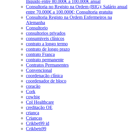
Ilíquido entre 80.000€ a 100.000€ anual
Consultoria no Registo na Ordem (BIG); Salário anual
entre 70.000€ a 100.000€; Consultoria gratuita
Consultoria Registo na Ordem Enfermeiros na
Alemanha
Consultorio
consultorios privados
consumiveis clínicos
contrato a longo termo
contrato de longo prazo
contrato França
contrato permanente
Contratos Permanentes
Convencional
coordenação clínica
coordenador de bloco
coração
Cork
cowhig
Cpl Healthcare
creditação OE
criança
Crianças
Crikbet99 id
Crikbets99