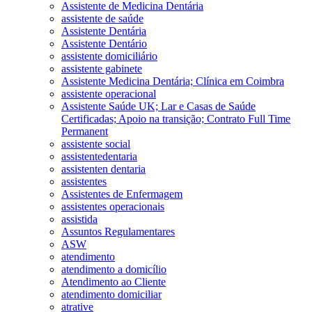
Assistente de Medicina Dentária
assistente de saúde
Assistente Dentária
Assistente Dentário
assistente domiciliário
assistente gabinete
Assistente Medicina Dentária; Clínica em Coimbra
assistente operacional
Assistente Saúde UK; Lar e Casas de Saúde
Certificadas; Apoio na transição; Contrato Full Time
Permanent
assistente social
assistentedentaria
assistenten dentaria
assistentes
Assistentes de Enfermagem
assistentes operacionais
assistida
Assuntos Regulamentares
ASW
atendimento
atendimento a domicílio
Atendimento ao Cliente
atendimento domiciliar
atrative