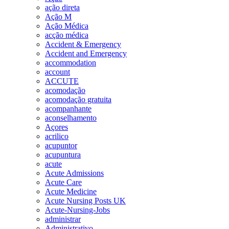
ação direta
Ação M
Ação Médica
acção médica
Accident & Emergency
Accident and Emergency
accommodation
account
ACCUTE
acomodação
acomodação gratuita
acompanhante
aconselhamento
Açores
acrilico
acupuntor
acupuntura
acute
Acute Admissions
Acute Care
Acute Medicine
Acute Nursing Posts UK
Acute-Nursing-Jobs
administrar
Administrativo