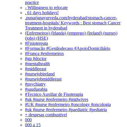
practice
- Willingness to relocate
. 61 days holidays!
.punarjanayurveda.com/hyderabad/stomach-cancer-
treatment-hospitals/ Keywords : Best stomach Cancer
Treatment in hyderabad
(Enfermeiros) (Irlanda) (emprego) (Ireland) (nurses)
(jobs) (HSE)
#Fisiotereuta
#Formação #Gestãodecaso #ApoioDomiciliário
#França #enfermeiros
#gp #doctor
#mentalhealth
#middleeast
#nursejobireland
#nursejobmiddleeast
#psychiatry
#saudiarabia
#Tecnico Auxiliar de Fisoterapia
#uk #nurse #enfermeiro #midwives
#UK #nurse #enfermeiro #oncology #oncologia
#uk #nurse #enfermeiro #paediatric #pediatria
+ despesas combustivel
000
000 a 15