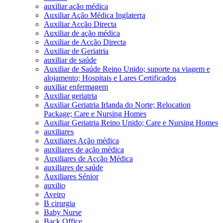
auxiliar ação médica
Auxiliar Ação Médica Inglaterra
Auxiliar Acção Directa
Auxiliar de ação médica
Auxiliar de Acção Directa
Auxiliar de Geriatria
auxiliar de saúde
Auxiliar de Saúde Reino Unido; suporte na viagem e
alojamento; Hospitais e Lares Certificados
auxiliar enfermagem
Auxiliar geriatria
Auxiliar Geriatria Irlanda do Norte; Relocation
Package; Care e Nursing Homes
Auxiliar Geriatria Reino Unido; Care e Nursing Homes
auxiliares
Auxiliares Ação médica
auxiliares de ação médica
Auxiliares de Acção Médica
auxiliares de saúde
Auxiliares Sénior
auxilio
Aveiro
B cirurgia
Baby Nurse
Back Office