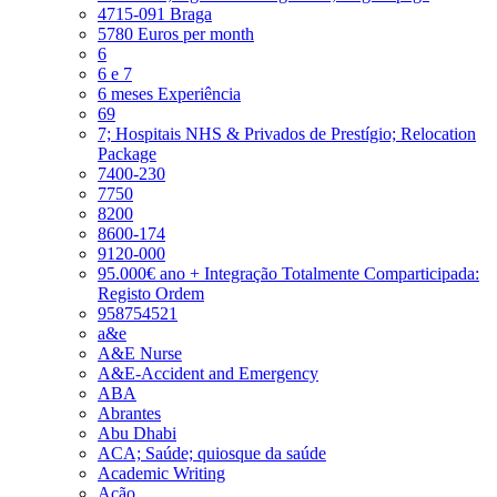
4715-091 Braga
5780 Euros per month
6
6 e 7
6 meses Experiência
69
7; Hospitais NHS & Privados de Prestígio; Relocation
Package
7400-230
7750
8200
8600-174
9120-000
95.000€ ano + Integração Totalmente Comparticipada:
Registo Ordem
958754521
a&e
A&E Nurse
A&E-Accident and Emergency
ABA
Abrantes
Abu Dhabi
ACA; Saúde; quiosque da saúde
Academic Writing
Ação