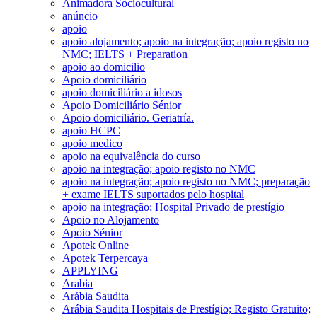
Animadora Sociocultural
anúncio
apoio
apoio alojamento; apoio na integração; apoio registo no
NMC; IELTS + Preparation
apoio ao domicilio
Apoio domiciliário
apoio domiciliário a idosos
Apoio Domiciliário Sénior
Apoio domiciliário. Geriatría.
apoio HCPC
apoio medico
apoio na equivalência do curso
apoio na integração; apoio registo no NMC
apoio na integração; apoio registo no NMC; preparação
+ exame IELTS suportados pelo hospital
apoio na integração; Hospital Privado de prestígio
Apoio no Alojamento
Apoio Sénior
Apotek Online
Apotek Terpercaya
APPLYING
Arabia
Arábia Saudita
Arábia Saudita Hospitais de Prestígio; Registo Gratuito;