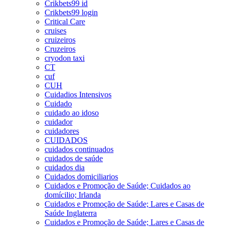
Crikbets99 id
Crikbets99 login
Critical Care
cruises
cruizeiros
Cruzeiros
cryodon taxi
CT
cuf
CUH
Cuidadios Intensivos
Cuidado
cuidado ao idoso
cuidador
cuidadores
CUIDADOS
cuidados continuados
cuidados de saúde
cuidados dia
Cuidados domiciliarios
Cuidados e Promoção de Saúde; Cuidados ao
domícilio; Irlanda
Cuidados e Promoção de Saúde; Lares e Casas de
Saúde Inglaterra
Cuidados e Promoção de Saúde; Lares e Casas de