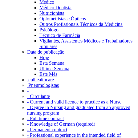
Médico
Médico Dentista
Nutricionista
Optometristas e Ópticos
Outros Profissionais Técnicos da Medicina
Psicólogo
Técnico de Farmácia
Vigilantes, Assistentes Médicos e Trabalhadores
Similares
Data de publicação
Hoje
Esta Semana
Última Semana
Este Mês
‎ cplhealthcare‬
Pneumologistas
-
- Circulante
- Current and valid licence to practice as a Nurse
- Degree in Nursing and graduated from an approved
nursing program
- Full time contract
- Knowledge of German (required)
- Permanent contract
- Professional experience in the intended field of