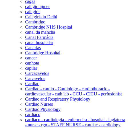
cagas
call girl ajmer
call girls
Call girls in Delhi
Cambridge
Cambridge NHS Hospital
canal da mancha
Canal Farmácia
canal hospitalar
Canarias
Canbridge Hospital
cancer
canhota
capilar
Carcacavelos
Carcavelos
Cardiac
Cardiac - cardio - Cardiology - cardiothoracic -
cardiovascular - cath lab - CCU - CICU - perfusionist
Cardiac and Respiratory Physiology
Cardiac Nurses
Cardiac Physiology
cardiaco
cardiaco - cardiologia - enfermeira - hospital - inglaterra
- nurse - rgn - STAFF NURSE - cardiac - cardiology