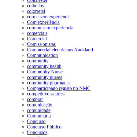
Colchester
colheitas
colorretal
com e sem experiência
Com experiência
com ou sem experiencia
comerciais
Comercial
Comissionistas
Commercial electricians Auckland
Communication
community
community health
Community Nurse
community nurses
community pharmacist
Comparticipado registo no NMC
competitive salaries
comprar
comunicação
comunidade
Comunitária
Concurso
Concurso Público
Concursos