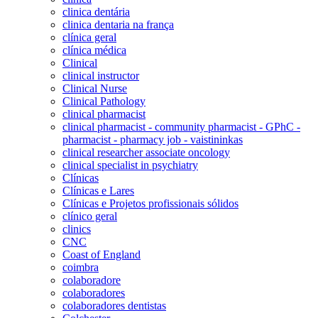
clinica dentária
clinica dentaria na frança
clínica geral
clínica médica
Clinical
clinical instructor
Clinical Nurse
Clinical Pathology
clinical pharmacist
clinical pharmacist - community pharmacist - GPhC -
pharmacist - pharmacy job - vaistininkas
clinical researcher associate oncology
clinical specialist in psychiatry
Clínicas
Clínicas e Lares
Clínicas e Projetos profissionais sólidos
clínico geral
clinics
CNC
Coast of England
coimbra
colaboradore
colaboradores
colaboradores dentistas