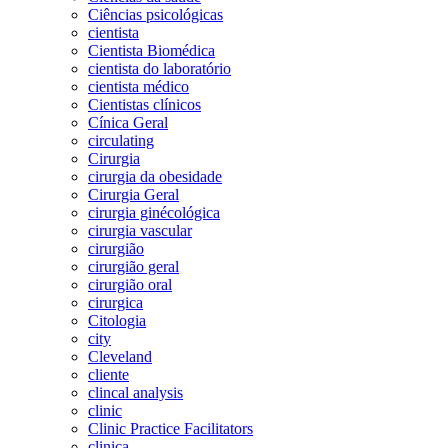
Ciências psicológicas
cientista
Cientista Biomédica
cientista do laboratório
cientista médico
Cientistas clínicos
Cínica Geral
circulating
Cirurgia
cirurgia da obesidade
Cirurgia Geral
cirurgia ginécológica
cirurgia vascular
cirurgião
cirurgião geral
cirurgião oral
cirurgica
Citologia
city
Cleveland
cliente
clincal analysis
clinic
Clinic Practice Facilitators
clinica