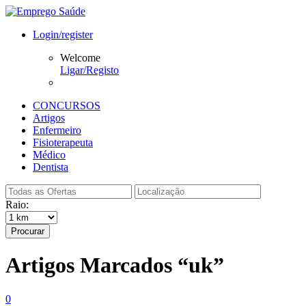
Login/register
Welcome
Ligar/Registo
CONCURSOS
Artigos
Enfermeiro
Fisioterapeuta
Médico
Dentista
Raio:
Procurar
Artigos Marcados “uk”
0