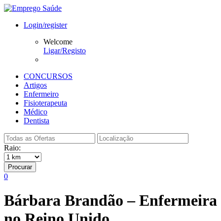
Login/register
Welcome
Ligar/Registo
CONCURSOS
Artigos
Enfermeiro
Fisioterapeuta
Médico
Dentista
Raio:
Procurar
0
Bárbara Brandão – Enfermeira
no Reino Unido