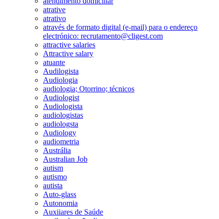
atendimento domiciliar
atrative
atrativo
através de formato digital (e-mail) para o endereço
electrónico: recrutamento@cligest.com
attractive salaries
Attractive salary
atuante
Audilogista
Audiologia
audiologia; Otorrino; técnicos
Audiologist
Audiologista
audiologistas
audiologsta
Audiology
audiometria
Austrália
Australian Job
autism
autismo
autista
Auto-glass
Autonomia
Auxiiares de Saúde