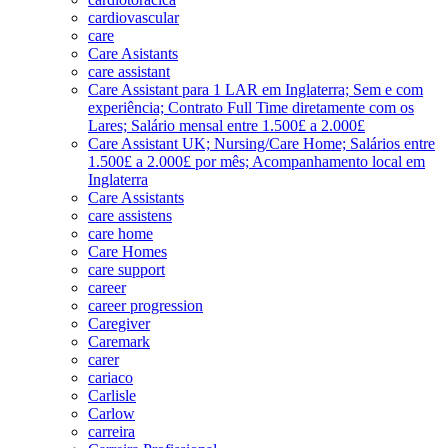
cardiovascular
care
Care Asistants
care assistant
Care Assistant para 1 LAR em Inglaterra; Sem e com
experiência; Contrato Full Time diretamente com os
Lares; Salário mensal entre 1.500£ a 2.000£
Care Assistant UK; Nursing/Care Home; Salários entre
1.500£ a 2.000£ por mês; Acompanhamento local em
Inglaterra
Care Assistants
care assistens
care home
Care Homes
care support
career
career progression
Caregiver
Caremark
carer
cariaco
Carlisle
Carlow
carreira