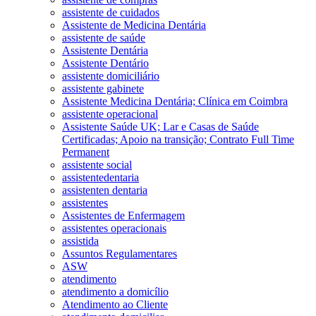
assistente de cuidados
Assistente de Medicina Dentária
assistente de saúde
Assistente Dentária
Assistente Dentário
assistente domiciliário
assistente gabinete
Assistente Medicina Dentária; Clínica em Coimbra
assistente operacional
Assistente Saúde UK; Lar e Casas de Saúde
Certificadas; Apoio na transição; Contrato Full Time
Permanent
assistente social
assistentedentaria
assistenten dentaria
assistentes
Assistentes de Enfermagem
assistentes operacionais
assistida
Assuntos Regulamentares
ASW
atendimento
atendimento a domicílio
Atendimento ao Cliente