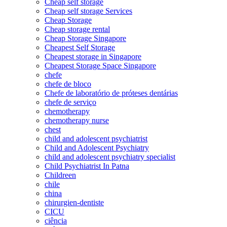
Cheap self storage
Cheap self storage Services
Cheap Storage
Cheap storage rental
Cheap Storage Singapore
Cheapest Self Storage
Cheapest storage in Singapore
Cheapest Storage Space Singapore
chefe
chefe de bloco
Chefe de laboratório de próteses dentárias
chefe de serviço
chemotherapy
chemotherapy nurse
chest
child and adolescent psychiatrist
Child and Adolescent Psychiatry
child and adolescent psychiatry specialist
Child Psychiatrist In Patna
Childreen
chile
china
chirurgien-dentiste
CICU
ciência