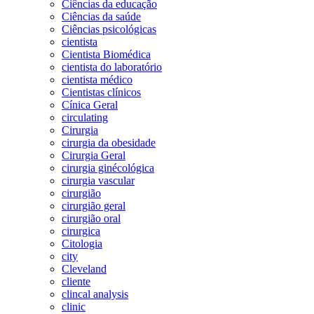
Ciências da educação
Ciências da saúde
Ciências psicológicas
cientista
Cientista Biomédica
cientista do laboratório
cientista médico
Cientistas clínicos
Cínica Geral
circulating
Cirurgia
cirurgia da obesidade
Cirurgia Geral
cirurgia ginécológica
cirurgia vascular
cirurgião
cirurgião geral
cirurgião oral
cirurgica
Citologia
city
Cleveland
cliente
clincal analysis
clinic