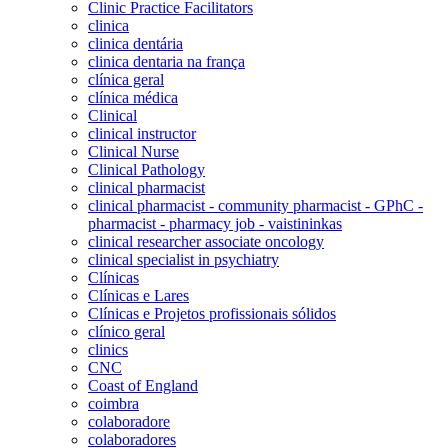
Clinic Practice Facilitators
clinica
clinica dentária
clinica dentaria na frança
clínica geral
clínica médica
Clinical
clinical instructor
Clinical Nurse
Clinical Pathology
clinical pharmacist
clinical pharmacist - community pharmacist - GPhC -
pharmacist - pharmacy job - vaistininkas
clinical researcher associate oncology
clinical specialist in psychiatry
Clínicas
Clínicas e Lares
Clínicas e Projetos profissionais sólidos
clínico geral
clinics
CNC
Coast of England
coimbra
colaboradore
colaboradores