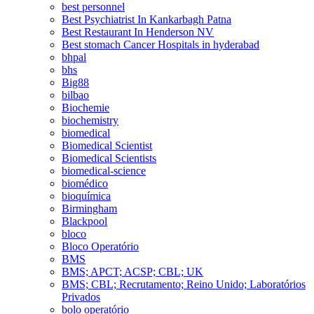
best personnel
Best Psychiatrist In Kankarbagh Patna
Best Restaurant In Henderson NV
Best stomach Cancer Hospitals in hyderabad
bhpal
bhs
Big88
bilbao
Biochemie
biochemistry
biomedical
Biomedical Scientist
Biomedical Scientists
biomedical-science
biomédico
bioquímica
Birmingham
Blackpool
bloco
Bloco Operatório
BMS
BMS; APCT; ACSP; CBL; UK
BMS; CBL; Recrutamento; Reino Unido; Laboratórios
Privados
bolo operatório