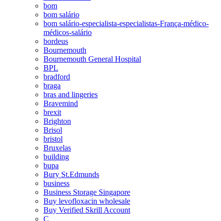
bom
bom salário
bom salário-especialista-especialistas-França-médico-
médicos-salário
bordeus
Bournemouth
Bournemouth General Hospital
BPL
bradford
braga
bras and lingeries
Bravemind
brexit
Brighton
Brisol
bristol
Bruxelas
building
bupa
Bury St.Edmunds
business
Business Storage Singapore
Buy levofloxacin wholesale
Buy Verified Skrill Account
C