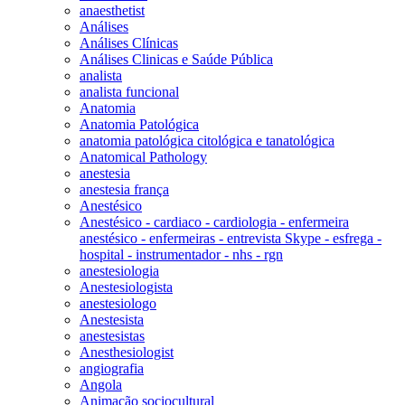
anaesthetist
Análises
Análises Clínicas
Análises Clinicas e Saúde Pública
analista
analista funcional
Anatomia
Anatomia Patológica
anatomia patológica citológica e tanatológica
Anatomical Pathology
anestesia
anestesia frança
Anestésico
Anestésico - cardiaco - cardiologia - enfermeira
anestésico - enfermeiras - entrevista Skype - esfrega -
hospital - instrumentador - nhs - rgn
anestesiologia
Anestesiologista
anestesiologo
Anestesista
anestesistas
Anesthesiologist
angiografia
Angola
Animação sociocultural