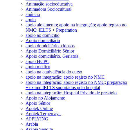
Animação socioeducativa
Animadora Sociocultural
anúncio
apoio
apoio alojamento; apoio na integração; apoio registo no
NMC; IELTS + Preparation
apoio ao domicilio
Apoio domiciliário
apoio domiciliário a idosos
Apoio Domiciliário Sénior
Apoio domiciliário. Geriatría.
apoio HCPC
apoio medico
apoio na equivalência do curso
apoio na integração; apoio registo no NMC
apoio na integração; apoio registo no NMC; preparação
+ exame IELTS suportados pelo hospital
apoio na integração; Hospital Privado de prestígio
Apoio no Alojamento
Apoio Sénior
Apotek Online
Apotek Terpercaya
APPLYING
Arabia
Arábia Saudita