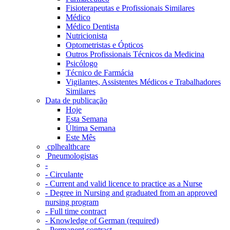
Fisioterapeutas e Profissionais Similares
Médico
Médico Dentista
Nutricionista
Optometristas e Ópticos
Outros Profissionais Técnicos da Medicina
Psicólogo
Técnico de Farmácia
Vigilantes, Assistentes Médicos e Trabalhadores
Similares
Data de publicação
Hoje
Esta Semana
Última Semana
Este Mês
‎ cplhealthcare‬
Pneumologistas
-
- Circulante
- Current and valid licence to practice as a Nurse
- Degree in Nursing and graduated from an approved
nursing program
- Full time contract
- Knowledge of German (required)
- Permanent contract