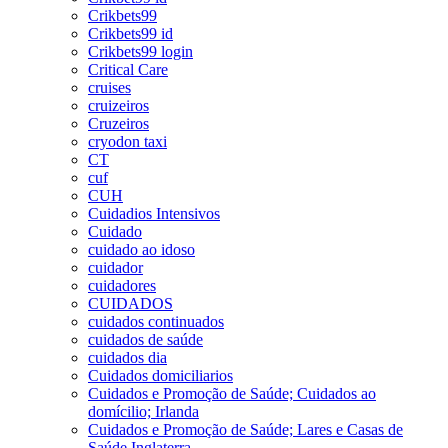
Crikbets99
Crikbets99 id
Crikbets99 login
Critical Care
cruises
cruizeiros
Cruzeiros
cryodon taxi
CT
cuf
CUH
Cuidadios Intensivos
Cuidado
cuidado ao idoso
cuidador
cuidadores
CUIDADOS
cuidados continuados
cuidados de saúde
cuidados dia
Cuidados domiciliarios
Cuidados e Promoção de Saúde; Cuidados ao
domícilio; Irlanda
Cuidados e Promoção de Saúde; Lares e Casas de
Saúde Inglaterra