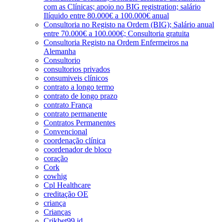
com as Clínicas; apoio no BIG registration; salário
Ilíquido entre 80.000€ a 100.000€ anual
Consultoria no Registo na Ordem (BIG); Salário anual
entre 70.000€ a 100.000€; Consultoria gratuita
Consultoria Registo na Ordem Enfermeiros na
Alemanha
Consultorio
consultorios privados
consumiveis clínicos
contrato a longo termo
contrato de longo prazo
contrato França
contrato permanente
Contratos Permanentes
Convencional
coordenação clínica
coordenador de bloco
coração
Cork
cowhig
Cpl Healthcare
creditação OE
criança
Crianças
Crikbet99 id