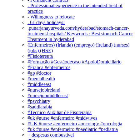
- Professional experience in the intended field of
practice
- Willingness to relocate
. 61 days holidays!
.punarjanayurveda.com/hyderabad/stomach-cancer-
treatment-hospitals/ Keywords : Best stomach Cancer
Treatment in hyderabad
(Enfermeiros) (Irlanda) (emprego) (Ireland) (nurses)
(jobs) (HSE)
#Fisiotereuta
#Formação #Gestãodecaso #ApoioDomiciliário
#França #enfermeiros
#gp #doctor
#mentalhealth
#middleeast
#nursejobireland
#nursejobmiddleeast
#psychiatry
#saudiarabia
#Tecnico Auxiliar de Fisoterapia
#uk #nurse #enfermeiro #midwives
#UK #nurse #enfermeiro #oncology #oncologia
#uk #nurse #enfermeiro #paediatric #pediatria
+ despesas combustivel