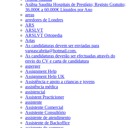
Arábia Saudita Hospitais de Prestígio; Registo Gratuito;
36.000€ a 60.000€ Líquidos por Ano
areas
arredores de Londres
ARS
ARSLVT
ARSLVT Ortopedia
Artas
As candidaturas devem ser enviadas para
vargascabrita@hotmail.com.
As candidaturas deverão ser efectuadas através do
envio do CV e carta de candidatura
asperger
Assignment Help
Assignment Help UK
Assistência e apoio a crianças e jovens
assistência médica
assistencial
Assistent Practicioner
assistente
Assistente Comercial
Assistente Consultório
assistente de atendimento
Assistente de Backoffice
assistente de compras