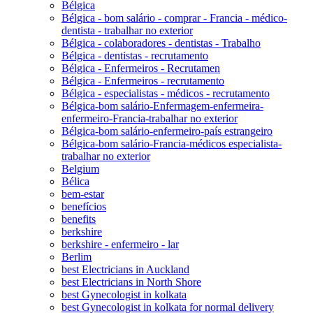
Bélgica
Bélgica - bom salário - comprar - Francia - médico-
dentista - trabalhar no exterior
Bélgica - colaboradores - dentistas - Trabalho
Bélgica - dentistas - recrutamento
Bélgica - Enfermeiros - Recrutamen
Bélgica - Enfermeiros - recrutamento
Bélgica - especialistas - médicos - recrutamento
Bélgica-bom salário-Enfermagem-enfermeira-
enfermeiro-Francia-trabalhar no exterior
Bélgica-bom salário-enfermeiro-país estrangeiro
Bélgica-bom salário-Francia-médicos especialista-
trabalhar no exterior
Belgium
Bélica
bem-estar
benefícios
benefits
berkshire
berkshire - enfermeiro - lar
Berlim
best Electricians in Auckland
best Electricians in North Shore
best Gynecologist in kolkata
best Gynecologist in kolkata for normal delivery