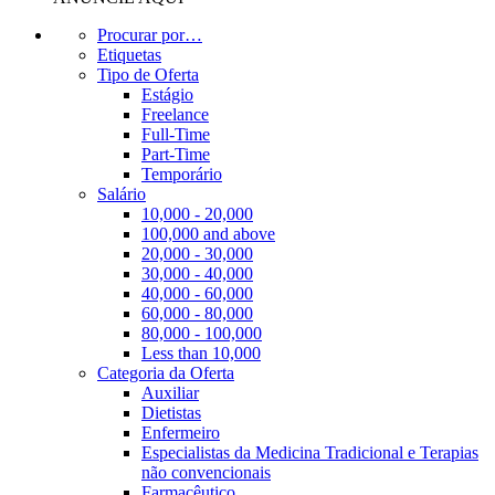
Procurar por…
Etiquetas
Tipo de Oferta
Estágio
Freelance
Full-Time
Part-Time
Temporário
Salário
10,000 - 20,000
100,000 and above
20,000 - 30,000
30,000 - 40,000
40,000 - 60,000
60,000 - 80,000
80,000 - 100,000
Less than 10,000
Categoria da Oferta
Auxiliar
Dietistas
Enfermeiro
Especialistas da Medicina Tradicional e Terapias
não convencionais
Farmacêutico