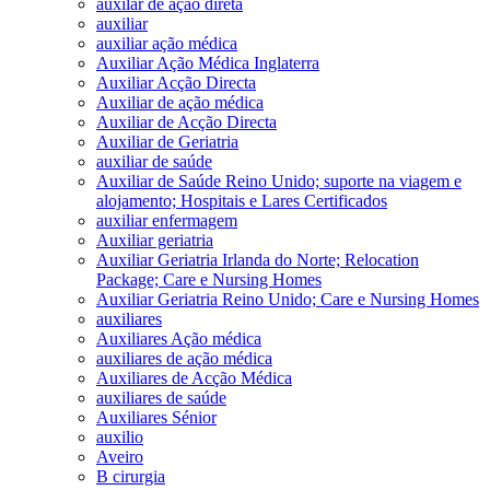
auxilar de ação direta
auxiliar
auxiliar ação médica
Auxiliar Ação Médica Inglaterra
Auxiliar Acção Directa
Auxiliar de ação médica
Auxiliar de Acção Directa
Auxiliar de Geriatria
auxiliar de saúde
Auxiliar de Saúde Reino Unido; suporte na viagem e
alojamento; Hospitais e Lares Certificados
auxiliar enfermagem
Auxiliar geriatria
Auxiliar Geriatria Irlanda do Norte; Relocation
Package; Care e Nursing Homes
Auxiliar Geriatria Reino Unido; Care e Nursing Homes
auxiliares
Auxiliares Ação médica
auxiliares de ação médica
Auxiliares de Acção Médica
auxiliares de saúde
Auxiliares Sénior
auxilio
Aveiro
B cirurgia