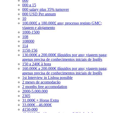
000
000 a 15
000 salary plus 35% turnover
000 USD Per annum
10
100.000£ a 180.000£ ano; processo registo GMC;
viagem e alojamento
1000-1500
108
108000
114
1150-156
130.000€ a 200.000€ ilíquidos por ano; viagem paga;
apenas precisa de conhecimentos iniciais de Inglês
150 a 240€ à hora
160.000€ a 200.000€ ilíquidos por ano; viagem paga;
apenas precisa de conhecimentos iniciais de Inglês
1st Interview in Lisboa possible
2 meses de acomodação
2 months free accomodation
2000-5.000.000
2305
31.000€ + Horas Extra
33.000€ - 46.000€
4150-000