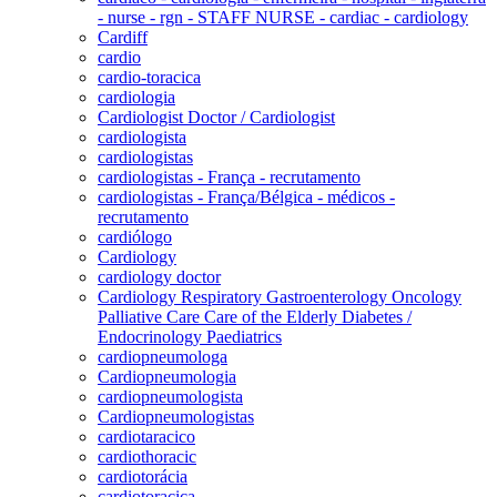
- nurse - rgn - STAFF NURSE - cardiac - cardiology
Cardiff
cardio
cardio-toracica
cardiologia
Cardiologist Doctor / Cardiologist
cardiologista
cardiologistas
cardiologistas - França - recrutamento
cardiologistas - França/Bélgica - médicos -
recrutamento
cardiólogo
Cardiology
cardiology doctor
Cardiology Respiratory Gastroenterology Oncology
Palliative Care Care of the Elderly Diabetes /
Endocrinology Paediatrics
cardiopneumologa
Cardiopneumologia
cardiopneumologista
Cardiopneumologistas
cardiotaracico
cardiothoracic
cardiotorácia
cardiotoracica