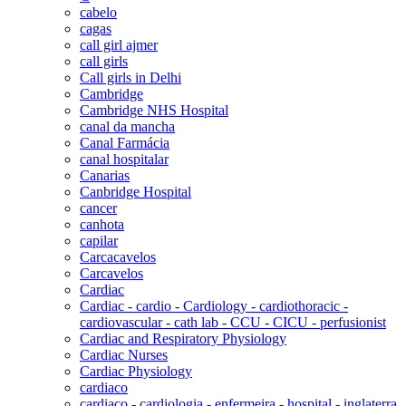
cabelo
cagas
call girl ajmer
call girls
Call girls in Delhi
Cambridge
Cambridge NHS Hospital
canal da mancha
Canal Farmácia
canal hospitalar
Canarias
Canbridge Hospital
cancer
canhota
capilar
Carcacavelos
Carcavelos
Cardiac
Cardiac - cardio - Cardiology - cardiothoracic -
cardiovascular - cath lab - CCU - CICU - perfusionist
Cardiac and Respiratory Physiology
Cardiac Nurses
Cardiac Physiology
cardiaco
cardiaco - cardiologia - enfermeira - hospital - inglaterra