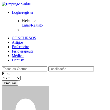
Login/register
Welcome
Ligar/Registo
CONCURSOS
Artigos
Enfermeiro
Fisioterapeuta
Médico
Dentista
Raio:
Procurar