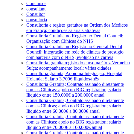
Concursos
consultant
Consultor
consultoria
Consultoria e registo gratuitos na Ordem dos Médicos
em França; condições salariais atrativas
Consultoria Gratuita no Registo no Dental Council;
Organização com Clínicas do NHS
Consultoria Gratuita no Registo no General Dental
Council; Integração em rede de clínicas de prestígio
com parceria com o NHS; evolução na carreia
Consultoria gratuita registo do curso na Cruz Vermelha
Suíça; acompanhamento local; várias cidades
Consultoria gratuita; Apoio na Integração; Hospital
Holanda; Salário 3.700€ Ilíquidos/mês
Consultoria Gratuita; Contrato assinado diretamente
com as Clínicas; apoio no BIG registration; salário
Ilíquido entre 150.000€ a 200.000€ anual
Consultoria Gratuita; Contrato assinado diretamente
com as Clínicas; apoio no BIG registration; salário
Ilíquido entre 60.000€ a 80.000€ anual
Consultoria Gratuita; Contrato assinado diretamente
com as Clínicas; apoio no BIG registration; salário
Ilíquido entre 70.000€ a 100.000€ anual
Consultoria Gratuita; Contrato assinado diretamente