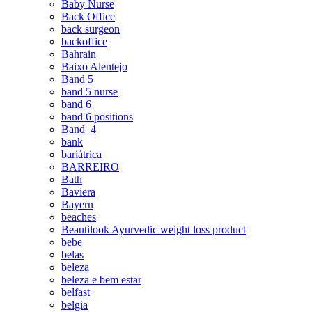
Baby Nurse
Back Office
back surgeon
backoffice
Bahrain
Baixo Alentejo
Band 5
band 5 nurse
band 6
band 6 positions
Band_4
bank
bariátrica
BARREIRO
Bath
Baviera
Bayern
beaches
Beautilook Ayurvedic weight loss product
bebe
belas
beleza
beleza e bem estar
belfast
belgia