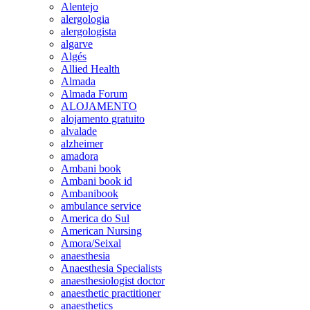
Alentejo
alergologia
alergologista
algarve
Algés
Allied Health
Almada
Almada Forum
ALOJAMENTO
alojamento gratuito
alvalade
alzheimer
amadora
Ambani book
Ambani book id
Ambanibook
ambulance service
America do Sul
American Nursing
Amora/Seixal
anaesthesia
Anaesthesia Specialists
anaesthesiologist doctor
anaesthetic practitioner
anaesthetics