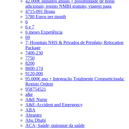
42.000€ ilíquidos anuais + possibilidade de horas
adicionais; registo NMBI gratuito; viagem paga
4715-091 Braga
5780 Euros per month
6
6 e 7
6 meses Experiência
69
7; Hospitais NHS & Privados de Prestígio; Relocation
Package
7400-230
7750
8200
8600-174
9120-000
95.000€ ano + Integração Totalmente Comparticipada:
Registo Ordem
958754521
a&e
A&E Nurse
A&E-Accident and Emergency
ABA
Abrantes
Abu Dhabi
ACA; Saúde; quiosque da saúde