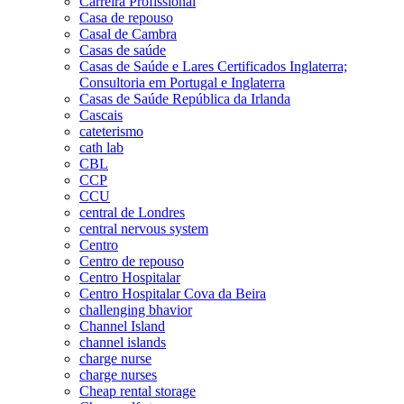
Carreira Profissional
Casa de repouso
Casal de Cambra
Casas de saúde
Casas de Saúde e Lares Certificados Inglaterra;
Consultoria em Portugal e Inglaterra
Casas de Saúde República da Irlanda
Cascais
cateterismo
cath lab
CBL
CCP
CCU
central de Londres
central nervous system
Centro
Centro de repouso
Centro Hospitalar
Centro Hospitalar Cova da Beira
challenging bhavior
Channel Island
channel islands
charge nurse
charge nurses
Cheap rental storage