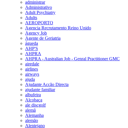
administrar
Administrativo
Adult Psychiatry
Adults
AEROPORTO
Agencia Recrutamento Reino Unido
Agency Job
Agente de Geriatria
águeda
AHP'S
AHPRA
AHPRA - Australian Job - Genral Practitioner GMC
airedale
airlines
airways
ajuda
Ajudante Acção Directa
ajudante familiar
albufeira
Alcobaça
ale discgolf
alemã
Alemanha
alemão
Alentejano