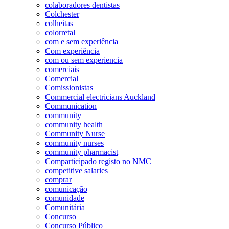
colaboradores dentistas
Colchester
colheitas
colorretal
com e sem experiência
Com experiência
com ou sem experiencia
comerciais
Comercial
Comissionistas
Commercial electricians Auckland
Communication
community
community health
Community Nurse
community nurses
community pharmacist
Comparticipado registo no NMC
competitive salaries
comprar
comunicação
comunidade
Comunitária
Concurso
Concurso Público