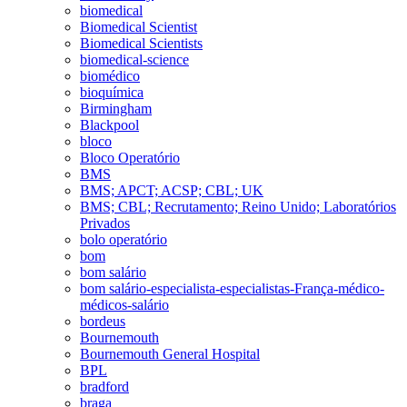
biomedical
Biomedical Scientist
Biomedical Scientists
biomedical-science
biomédico
bioquímica
Birmingham
Blackpool
bloco
Bloco Operatório
BMS
BMS; APCT; ACSP; CBL; UK
BMS; CBL; Recrutamento; Reino Unido; Laboratórios
Privados
bolo operatório
bom
bom salário
bom salário-especialista-especialistas-França-médico-
médicos-salário
bordeus
Bournemouth
Bournemouth General Hospital
BPL
bradford
braga