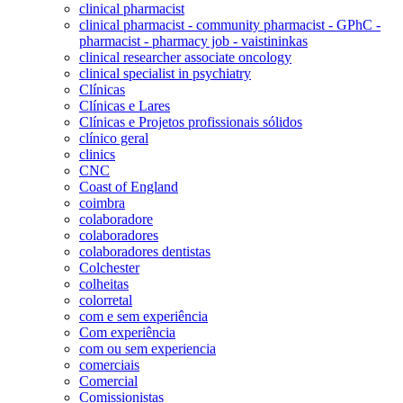
clinical pharmacist
clinical pharmacist - community pharmacist - GPhC -
pharmacist - pharmacy job - vaistininkas
clinical researcher associate oncology
clinical specialist in psychiatry
Clínicas
Clínicas e Lares
Clínicas e Projetos profissionais sólidos
clínico geral
clinics
CNC
Coast of England
coimbra
colaboradore
colaboradores
colaboradores dentistas
Colchester
colheitas
colorretal
com e sem experiência
Com experiência
com ou sem experiencia
comerciais
Comercial
Comissionistas