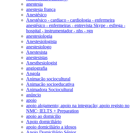
anestesia
anestesia frança
Anestésico
Anestésico - cardiaco - cardiologia - enfermeira
anestésico - enfermeiras - entrevista Skype - esfrega -
hospital - instrumentador - nhs - rgn
anestesiologia
Anestesiologista
anestesiologo
Anestesista
anestesistas
Anesthesiologist
angiografia
Angola
Animação sociocultural
Animação socioeducativa
Animadora Sociocultural
anúncio
apoio
apoio alojamento; apoio na integração; apoio registo no
NMC; IELTS + Preparation
apoio ao domicilio
Apoio domiciliário
apoio domiciliário a idosos
Apoio Domiciliário Sénior