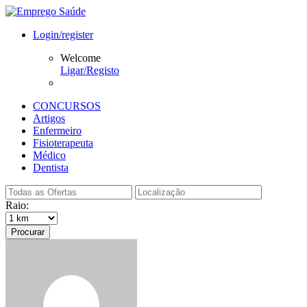
Login/register
Welcome
Ligar/Registo
CONCURSOS
Artigos
Enfermeiro
Fisioterapeuta
Médico
Dentista
Raio:
Procurar