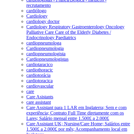
recrutamento
cardiólogo
Cardiology
cardiology doctor
Cardiology Respiratory Gastroenterology Oncology
Palliative Care Care of the Elderly Diabetes /
Endocrinology Paediatrics
cardiopneumologa
Cardiopneumologia
cardiopneumologista
Cardiopneumologistas
cardiotaracico
cardiothoracic
cardiotorácia
cardiotoracica
cardiovascular
care
Care Asistants
care assistant
Care Assistant para 1 LAR em Inglaterra; Sem e com
experiência; Contrato Full Time diretamente com os
Lares; Salário mensal entre 1.500£ a 2.000£
Care Assistant UK; Nursing/Care Home; Salários entre
1.500£ a 2.000£ por mês; Acompanhamento local em