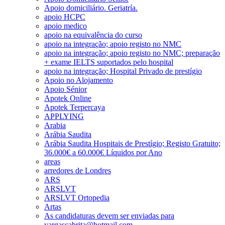
Apoio domiciliário. Geriatría.
apoio HCPC
apoio medico
apoio na equivalência do curso
apoio na integração; apoio registo no NMC
apoio na integração; apoio registo no NMC; preparação
+ exame IELTS suportados pelo hospital
apoio na integração; Hospital Privado de prestígio
Apoio no Alojamento
Apoio Sénior
Apotek Online
Apotek Terpercaya
APPLYING
Arabia
Arábia Saudita
Arábia Saudita Hospitais de Prestígio; Registo Gratuito;
36.000€ a 60.000€ Líquidos por Ano
areas
arredores de Londres
ARS
ARSLVT
ARSLVT Ortopedia
Artas
As candidaturas devem ser enviadas para
vargascabrita@hotmail.com.