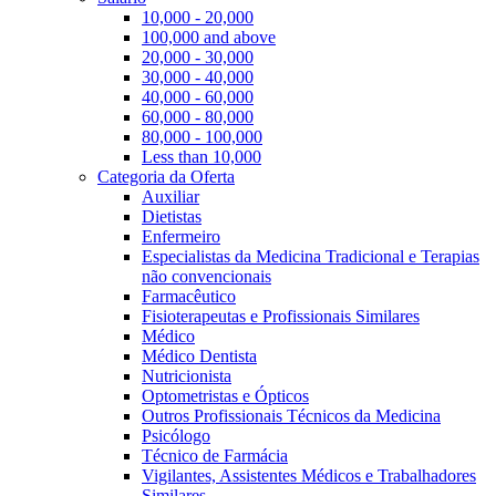
10,000 - 20,000
100,000 and above
20,000 - 30,000
30,000 - 40,000
40,000 - 60,000
60,000 - 80,000
80,000 - 100,000
Less than 10,000
Categoria da Oferta
Auxiliar
Dietistas
Enfermeiro
Especialistas da Medicina Tradicional e Terapias
não convencionais
Farmacêutico
Fisioterapeutas e Profissionais Similares
Médico
Médico Dentista
Nutricionista
Optometristas e Ópticos
Outros Profissionais Técnicos da Medicina
Psicólogo
Técnico de Farmácia
Vigilantes, Assistentes Médicos e Trabalhadores
Similares