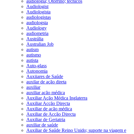
audiologia; Otorrino; técnicos
Audiologist
Audiologista
audiologistas
audiologsta
Audiology
audiometria
Austrália
Australian Job
autism
autismo
autista
Auto-glass
Autonomia
Auxiiares de Saúde
auxilar de ação direta
auxiliar
auxiliar ação médica
Auxiliar Ação Médica Inglaterra
Auxiliar Acção Directa
Auxiliar de ação médica
Auxiliar de Acção Directa
Auxiliar de Geriatria
auxiliar de saúde
Auxiliar de Saúde Reino Unido; suporte na viagem e