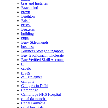
bras and lingeries
Bravemind
brexit
Brighton
Brisol
bristol
Bruxelas
building
bupa
Bury St.Edmunds
business
Business Storage Singapore
Buy levofloxacin wholesale
Buy Verified Skrill Account
C
cabelo
cagas
call girl ajmer
call girls
Call girls in Delhi
Cambridge
Cambridge NHS Hospital
canal da mancha
Canal Farmácia
canal hospitalar