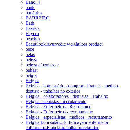
Band_4
bank
bariátrica
BARREIRO
Bath
Baviera
Bayern
beaches
Beautilook Ayurvedic weight loss product
bebe
belas
beleza
beleza e bem estar
belfast
belgia
Bélgica
Bélgica - bom salário - comprar - Francia - médico-
dentista - trabalhar no exterior
Bélgica - colaboradores - dentistas - Trabalho
Bélgica - dentistas - recrutamento
Bélgica - Enfermeiros - Recrutamen
Bélgica - Enfermeiros - recrutamento
Bélgica - especialistas - médicos - recrutamento
Bélgica-bom salário-Enfermagem-enfermeira-
enfermeiro-Francia-trabalhar no exterior