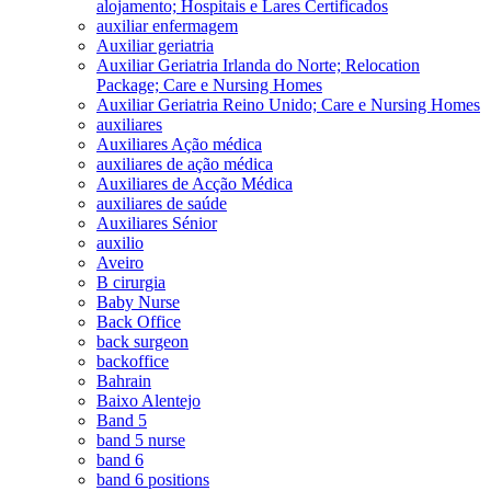
alojamento; Hospitais e Lares Certificados
auxiliar enfermagem
Auxiliar geriatria
Auxiliar Geriatria Irlanda do Norte; Relocation
Package; Care e Nursing Homes
Auxiliar Geriatria Reino Unido; Care e Nursing Homes
auxiliares
Auxiliares Ação médica
auxiliares de ação médica
Auxiliares de Acção Médica
auxiliares de saúde
Auxiliares Sénior
auxilio
Aveiro
B cirurgia
Baby Nurse
Back Office
back surgeon
backoffice
Bahrain
Baixo Alentejo
Band 5
band 5 nurse
band 6
band 6 positions