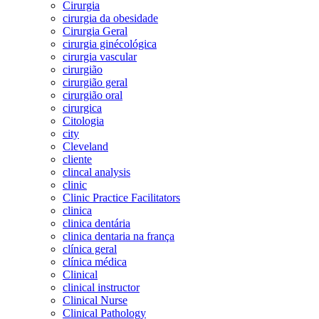
Cirurgia
cirurgia da obesidade
Cirurgia Geral
cirurgia ginécológica
cirurgia vascular
cirurgião
cirurgião geral
cirurgião oral
cirurgica
Citologia
city
Cleveland
cliente
clincal analysis
clinic
Clinic Practice Facilitators
clinica
clinica dentária
clinica dentaria na frança
clínica geral
clínica médica
Clinical
clinical instructor
Clinical Nurse
Clinical Pathology