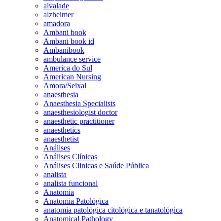
alvalade
alzheimer
amadora
Ambani book
Ambani book id
Ambanibook
ambulance service
America do Sul
American Nursing
Amora/Seixal
anaesthesia
Anaesthesia Specialists
anaesthesiologist doctor
anaesthetic practitioner
anaesthetics
anaesthetist
Análises
Análises Clínicas
Análises Clinicas e Saúde Pública
analista
analista funcional
Anatomia
Anatomia Patológica
anatomia patológica citológica e tanatológica
Anatomical Pathology