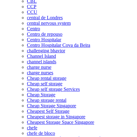
CBL
CCP
CCU
central de Londres
central nervous system
Centro
Centro de repouso
Centro Hospitalar
Centro Hospitalar Cova da Beira
challenging bhavior
Channel Island
channel islands
charge nurse
charge nurses
Cheap rental storage
Cheap self storage
Cheap self storage Services
Cheap Storage
Cheap storage rental
Cheap Storage Singapore
Cheapest Self Storage
Cheapest storage in Singapore
Cheapest Storage Space Singapore
chefe
chefe de bloco