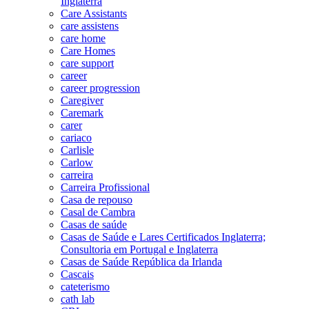
Inglaterra
Care Assistants
care assistens
care home
Care Homes
care support
career
career progression
Caregiver
Caremark
carer
cariaco
Carlisle
Carlow
carreira
Carreira Profissional
Casa de repouso
Casal de Cambra
Casas de saúde
Casas de Saúde e Lares Certificados Inglaterra;
Consultoria em Portugal e Inglaterra
Casas de Saúde República da Irlanda
Cascais
cateterismo
cath lab