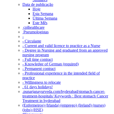
Data de publicação
Hoje
Esta Semana
Última Semana
Este Mês
‎ cplhealthcare‬
Pneumologistas
-
- Circulante
- Current and valid licence to practice as a Nurse
- Degree in Nursing and graduated from an approved
nursing program
- Full time contract
- Knowledge of German (required)
- Permanent contract
- Professional experience in the intended field of
practice
- Willingness to relocate
. 61 days holidays!
.punarjanayurveda.com/hyderabad/stomach-cancer-
treatment-hospitals/ Keywords : Best stomach Cancer
Treatment in hyderabad
(Enfermeiros) (Irlanda) (emprego) (Ireland) (nurses)
(jobs) (HSE)