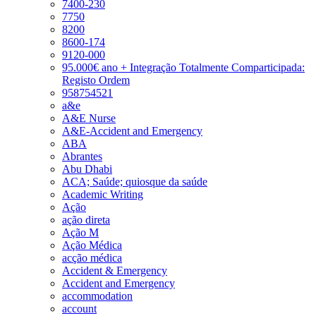
7400-230
7750
8200
8600-174
9120-000
95.000€ ano + Integração Totalmente Comparticipada:
Registo Ordem
958754521
a&e
A&E Nurse
A&E-Accident and Emergency
ABA
Abrantes
Abu Dhabi
ACA; Saúde; quiosque da saúde
Academic Writing
Ação
ação direta
Ação M
Ação Médica
acção médica
Accident & Emergency
Accident and Emergency
accommodation
account