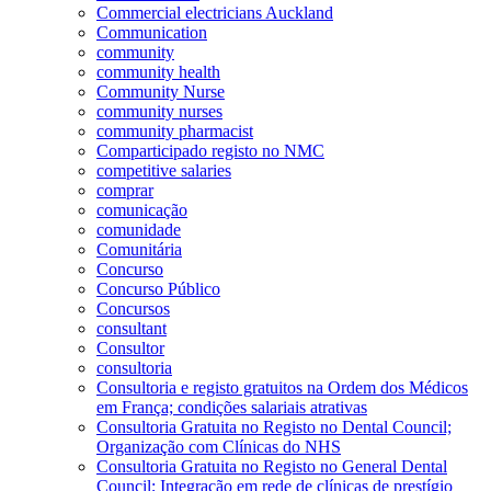
Commercial electricians Auckland
Communication
community
community health
Community Nurse
community nurses
community pharmacist
Comparticipado registo no NMC
competitive salaries
comprar
comunicação
comunidade
Comunitária
Concurso
Concurso Público
Concursos
consultant
Consultor
consultoria
Consultoria e registo gratuitos na Ordem dos Médicos
em França; condições salariais atrativas
Consultoria Gratuita no Registo no Dental Council;
Organização com Clínicas do NHS
Consultoria Gratuita no Registo no General Dental
Council; Integração em rede de clínicas de prestígio