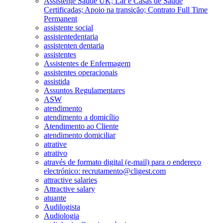
Assistente Saúde UK; Lar e Casas de Saúde
Certificadas; Apoio na transição; Contrato Full Time
Permanent
assistente social
assistentedentaria
assistenten dentaria
assistentes
Assistentes de Enfermagem
assistentes operacionais
assistida
Assuntos Regulamentares
ASW
atendimento
atendimento a domicílio
Atendimento ao Cliente
atendimento domiciliar
atrative
atrativo
através de formato digital (e-mail) para o endereço
electrónico: recrutamento@cligest.com
attractive salaries
Attractive salary
atuante
Audilogista
Audiologia