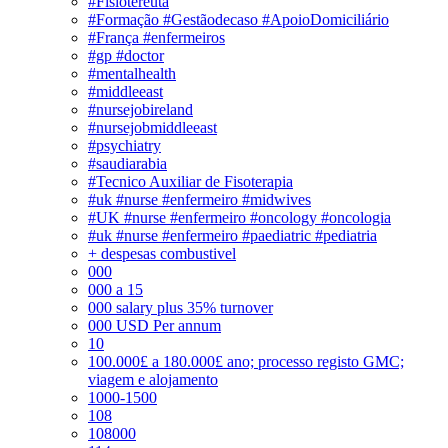
#Fisiotereuta
#Formação #Gestãodecaso #ApoioDomiciliário
#França #enfermeiros
#gp #doctor
#mentalhealth
#middleeast
#nursejobireland
#nursejobmiddleeast
#psychiatry
#saudiarabia
#Tecnico Auxiliar de Fisoterapia
#uk #nurse #enfermeiro #midwives
#UK #nurse #enfermeiro #oncology #oncologia
#uk #nurse #enfermeiro #paediatric #pediatria
+ despesas combustivel
000
000 a 15
000 salary plus 35% turnover
000 USD Per annum
10
100.000£ a 180.000£ ano; processo registo GMC;
viagem e alojamento
1000-1500
108
108000