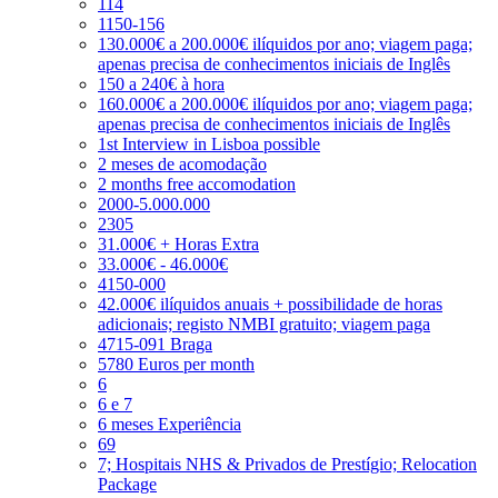
114
1150-156
130.000€ a 200.000€ ilíquidos por ano; viagem paga;
apenas precisa de conhecimentos iniciais de Inglês
150 a 240€ à hora
160.000€ a 200.000€ ilíquidos por ano; viagem paga;
apenas precisa de conhecimentos iniciais de Inglês
1st Interview in Lisboa possible
2 meses de acomodação
2 months free accomodation
2000-5.000.000
2305
31.000€ + Horas Extra
33.000€ - 46.000€
4150-000
42.000€ ilíquidos anuais + possibilidade de horas
adicionais; registo NMBI gratuito; viagem paga
4715-091 Braga
5780 Euros per month
6
6 e 7
6 meses Experiência
69
7; Hospitais NHS & Privados de Prestígio; Relocation
Package