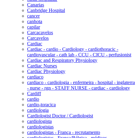
Canarias
Canbridge Hospital
cancer
canhota
capilar
Carcacavelos
Carcavelos
Cardiac
Cardiac - cardio - Cardiology - cardiothoracic -
cardiovascular - cath lab - CCU - CICU - perfusionist
Cardiac and Respiratory Physiology
Cardiac Nurses
Cardiac Physiology
cardiaco
cardiaco - cardiologia - enfermeira - hospital - inglaterra
- nurse - rgn - STAFF NURSE - cardiac - cardiology
Cardiff
cardio
cardio-toracica
cardiologia
Cardiologist Doctor / Cardiologist
cardiologista
cardiologistas
cardiologistas - França - recrutamento
cardiologistas - França/Bélgica - médicos -