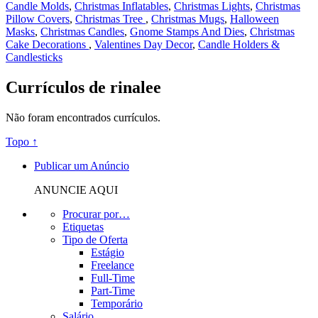
Candle Molds
,
Christmas Inflatables
,
Christmas Lights
,
Christmas
Pillow Covers
,
Christmas Tree
,
Christmas Mugs
,
Halloween
Masks
,
Christmas Candles
,
Gnome Stamps And Dies
,
Christmas
Cake Decorations
,
Valentines Day Decor
,
Candle Holders &
Candlesticks
Currículos de rinalee
Não foram encontrados currículos.
Topo ↑
Publicar um Anúncio
ANUNCIE AQUI
Procurar por…
Etiquetas
Tipo de Oferta
Estágio
Freelance
Full-Time
Part-Time
Temporário
Salário