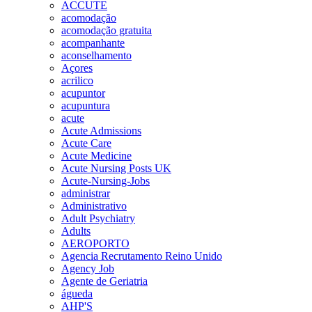
ACCUTE
acomodação
acomodação gratuita
acompanhante
aconselhamento
Açores
acrilico
acupuntor
acupuntura
acute
Acute Admissions
Acute Care
Acute Medicine
Acute Nursing Posts UK
Acute-Nursing-Jobs
administrar
Administrativo
Adult Psychiatry
Adults
AEROPORTO
Agencia Recrutamento Reino Unido
Agency Job
Agente de Geriatria
águeda
AHP'S