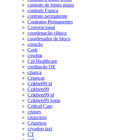
contrato de longo prazo
contrato França
contrato permanente
Contratos Permanentes
Convencional
coordenação clínica
coordenador de bloco
coração
Cork
cowhig
Cpl Healthcare
creditação OE
criança
Crianças
Crikbet99 id
Crikbets99
Crikbets99 id
Crikbets99 login
Critical Care
cruises
cruizeiros
Cruzeiros
cryodon taxi
CT
cuf