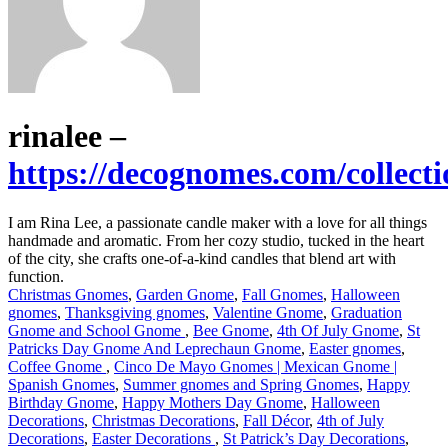
rinalee –
https://decognomes.com/collecti
I am Rina Lee, a passionate candle maker with a love for all things
handmade and aromatic. From her cozy studio, tucked in the heart
of the city, she crafts one-of-a-kind candles that blend art with
function.
Christmas Gnomes
,
Garden Gnome
,
Fall Gnomes
,
Halloween
gnomes
,
Thanksgiving gnomes
,
Valentine Gnome
,
Graduation
Gnome and School Gnome
,
Bee Gnome
,
4th Of July Gnome
,
St
Patricks Day Gnome And Leprechaun Gnome
,
Easter gnomes
,
Coffee Gnome
,
Cinco De Mayo Gnomes | Mexican Gnome |
Spanish Gnomes
,
Summer gnomes and Spring Gnomes
,
Happy
Birthday Gnome
,
Happy Mothers Day Gnome
,
Halloween
Decorations
,
Christmas Decorations
,
Fall Décor
,
4th of July
Decorations
,
Easter Decorations
,
St Patrick’s Day Decorations
,