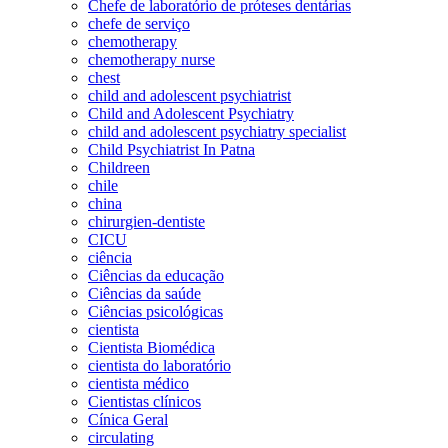
Chefe de laboratório de próteses dentárias
chefe de serviço
chemotherapy
chemotherapy nurse
chest
child and adolescent psychiatrist
Child and Adolescent Psychiatry
child and adolescent psychiatry specialist
Child Psychiatrist In Patna
Childreen
chile
china
chirurgien-dentiste
CICU
ciência
Ciências da educação
Ciências da saúde
Ciências psicológicas
cientista
Cientista Biomédica
cientista do laboratório
cientista médico
Cientistas clínicos
Cínica Geral
circulating