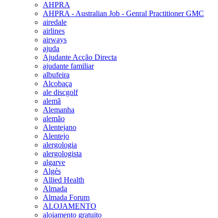
AHPRA
AHPRA - Australian Job - Genral Practitioner GMC
airedale
airlines
airways
ajuda
Ajudante Acção Directa
ajudante familiar
albufeira
Alcobaça
ale discgolf
alemã
Alemanha
alemão
Alentejano
Alentejo
alergologia
alergologista
algarve
Algés
Allied Health
Almada
Almada Forum
ALOJAMENTO
alojamento gratuito