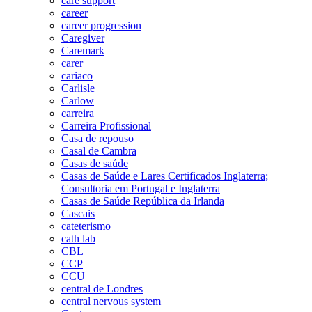
care support
career
career progression
Caregiver
Caremark
carer
cariaco
Carlisle
Carlow
carreira
Carreira Profissional
Casa de repouso
Casal de Cambra
Casas de saúde
Casas de Saúde e Lares Certificados Inglaterra;
Consultoria em Portugal e Inglaterra
Casas de Saúde República da Irlanda
Cascais
cateterismo
cath lab
CBL
CCP
CCU
central de Londres
central nervous system