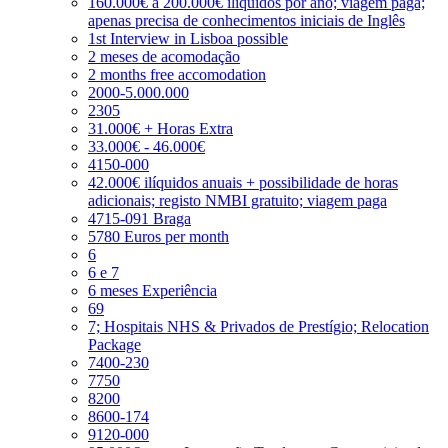
160.000€ a 200.000€ ilíquidos por ano; viagem paga;
apenas precisa de conhecimentos iniciais de Inglês
1st Interview in Lisboa possible
2 meses de acomodação
2 months free accomodation
2000-5.000.000
2305
31.000€ + Horas Extra
33.000€ - 46.000€
4150-000
42.000€ ilíquidos anuais + possibilidade de horas
adicionais; registo NMBI gratuito; viagem paga
4715-091 Braga
5780 Euros per month
6
6 e 7
6 meses Experiência
69
7; Hospitais NHS & Privados de Prestígio; Relocation
Package
7400-230
7750
8200
8600-174
9120-000