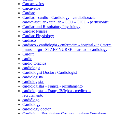
Carcacavelos
Carcavelos
Cardiac
Cardiac - cardio - Cardiology - cardiothoracic -
cardiovascular - cath lab - CCU - CICU - perfusionist
Cardiac and Respiratory Physiology
Cardiac Nurses
Cardiac Physiology
cardiaco
cardiaco - cardiologia - enfermeira - hospital - inglaterra
- nurse - rgn - STAFF NURSE - cardiac - cardiology
Cardiff
cardio
cardio-toracica
cardiologia
Cardiologist Doctor / Cardiologist
cardiologista
cardiologistas
cardiologistas - França - recrutamento
cardiologistas - França/Bélgica - médicos -
recrutamento
cardiólogo
Cardiology
cardiology doctor
Cardiology Respiratory Gastroenterology Oncology