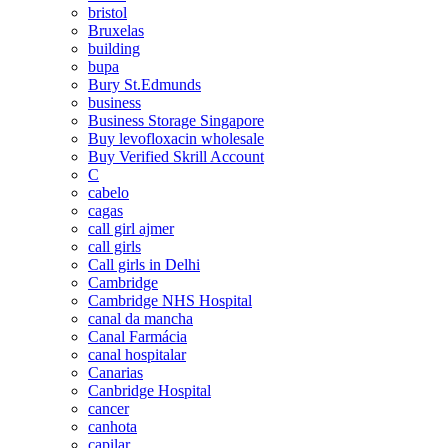
bristol
Bruxelas
building
bupa
Bury St.Edmunds
business
Business Storage Singapore
Buy levofloxacin wholesale
Buy Verified Skrill Account
C
cabelo
cagas
call girl ajmer
call girls
Call girls in Delhi
Cambridge
Cambridge NHS Hospital
canal da mancha
Canal Farmácia
canal hospitalar
Canarias
Canbridge Hospital
cancer
canhota
capilar