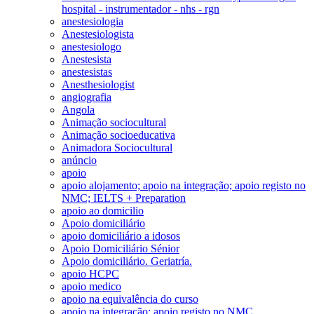
hospital - instrumentador - nhs - rgn
anestesiologia
Anestesiologista
anestesiologo
Anestesista
anestesistas
Anesthesiologist
angiografia
Angola
Animação sociocultural
Animação socioeducativa
Animadora Sociocultural
anúncio
apoio
apoio alojamento; apoio na integração; apoio registo no
NMC; IELTS + Preparation
apoio ao domicilio
Apoio domiciliário
apoio domiciliário a idosos
Apoio Domiciliário Sénior
Apoio domiciliário. Geriatría.
apoio HCPC
apoio medico
apoio na equivalência do curso
apoio na integração; apoio registo no NMC