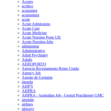
Açores
acrilico
acupuntor
acupuntura
acute
Acute Admissions
Acute Care
Acute Medicine
Acute Nursing Posts UK
Acute-Nursing-Jobs
administrar
Administrativo
Adult Psychiatry
Adults
AEROPORTO
Agencia Recrutamento Reino Unido
Agency Job
Agente de Geriatria
águeda
AHP'S
AHPRA
AHPRA - Australian Job - Genral Practitioner GMC
airedale
airlines
airways