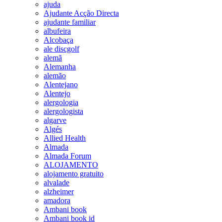
ajuda
Ajudante Acção Directa
ajudante familiar
albufeira
Alcobaça
ale discgolf
alemã
Alemanha
alemão
Alentejano
Alentejo
alergologia
alergologista
algarve
Algés
Allied Health
Almada
Almada Forum
ALOJAMENTO
alojamento gratuito
alvalade
alzheimer
amadora
Ambani book
Ambani book id