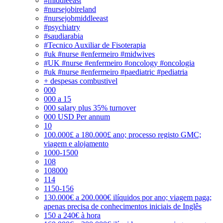
#middleeast
#nursejobireland
#nursejobmiddleeast
#psychiatry
#saudiarabia
#Tecnico Auxiliar de Fisoterapia
#uk #nurse #enfermeiro #midwives
#UK #nurse #enfermeiro #oncology #oncologia
#uk #nurse #enfermeiro #paediatric #pediatria
+ despesas combustivel
000
000 a 15
000 salary plus 35% turnover
000 USD Per annum
10
100.000£ a 180.000£ ano; processo registo GMC;
viagem e alojamento
1000-1500
108
108000
114
1150-156
130.000€ a 200.000€ ilíquidos por ano; viagem paga;
apenas precisa de conhecimentos iniciais de Inglês
150 a 240€ à hora