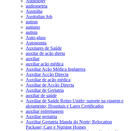
Audiology
audiometria
Austrália
Australian Job
autism
autismo
autista
Auto-glass
Autonomia
Auxiiares de Saúde
auxilar de ação direta
auxiliar
auxiliar ação médica
Auxiliar Ação Médica Inglaterra
Auxiliar Acção Directa
Auxiliar de ação médica
Auxiliar de Acção Directa
Auxiliar de Geriatria
auxiliar de saúde
Auxiliar de Saúde Reino Unido; suporte na viagem e
alojamento; Hospitais e Lares Certificados
auxiliar enfermagem
Auxiliar geriatria
Auxiliar Geriatria Irlanda do Norte; Relocation
Package; Care e Nursing Homes