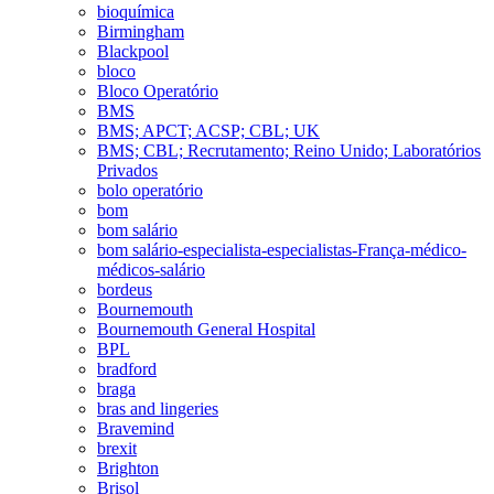
bioquímica
Birmingham
Blackpool
bloco
Bloco Operatório
BMS
BMS; APCT; ACSP; CBL; UK
BMS; CBL; Recrutamento; Reino Unido; Laboratórios
Privados
bolo operatório
bom
bom salário
bom salário-especialista-especialistas-França-médico-
médicos-salário
bordeus
Bournemouth
Bournemouth General Hospital
BPL
bradford
braga
bras and lingeries
Bravemind
brexit
Brighton
Brisol