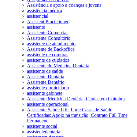
Assistência e apoio a crianças e jovens
assistência médica
assistencial
Assistent Practicioner
assistente
Assistente Comercial
Assistente Consultório
assistente de atendimento
Assistente de Backoffice
assistente de compras
assistente de cuidados
Assistente de Medicina Dentária
assistente de saúde
Assistente Dentária
Assistente Dentário
assistente domiciliário
assistente gabinete
Assistente Medicina Dentária; Clínica em Coimbra
assistente operacional
Assistente Saúde UK; Lar e Casas de Saúde
Certificadas; Apoio na transição; Contrato Full Time
Permanent
assistente social
assistentedentaria