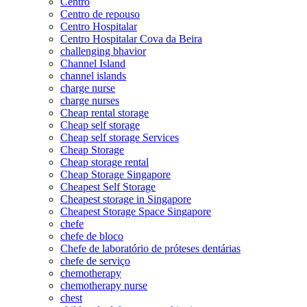
Centro
Centro de repouso
Centro Hospitalar
Centro Hospitalar Cova da Beira
challenging bhavior
Channel Island
channel islands
charge nurse
charge nurses
Cheap rental storage
Cheap self storage
Cheap self storage Services
Cheap Storage
Cheap storage rental
Cheap Storage Singapore
Cheapest Self Storage
Cheapest storage in Singapore
Cheapest Storage Space Singapore
chefe
chefe de bloco
Chefe de laboratório de próteses dentárias
chefe de serviço
chemotherapy
chemotherapy nurse
chest