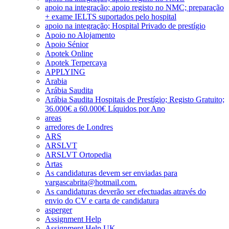
apoio na integração; apoio registo no NMC; preparação
+ exame IELTS suportados pelo hospital
apoio na integração; Hospital Privado de prestígio
Apoio no Alojamento
Apoio Sénior
Apotek Online
Apotek Terpercaya
APPLYING
Arabia
Arábia Saudita
Arábia Saudita Hospitais de Prestígio; Registo Gratuito;
36.000€ a 60.000€ Líquidos por Ano
areas
arredores de Londres
ARS
ARSLVT
ARSLVT Ortopedia
Artas
As candidaturas devem ser enviadas para
vargascabrita@hotmail.com.
As candidaturas deverão ser efectuadas através do
envio do CV e carta de candidatura
asperger
Assignment Help
Assignment Help UK