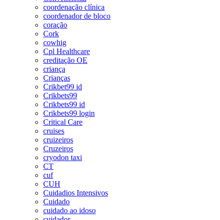
coordenação clínica
coordenador de bloco
coração
Cork
cowhig
Cpl Healthcare
creditação OE
criança
Crianças
Crikbet99 id
Crikbets99
Crikbets99 id
Crikbets99 login
Critical Care
cruises
cruizeiros
Cruzeiros
cryodon taxi
CT
cuf
CUH
Cuidadios Intensivos
Cuidado
cuidado ao idoso
cuidador