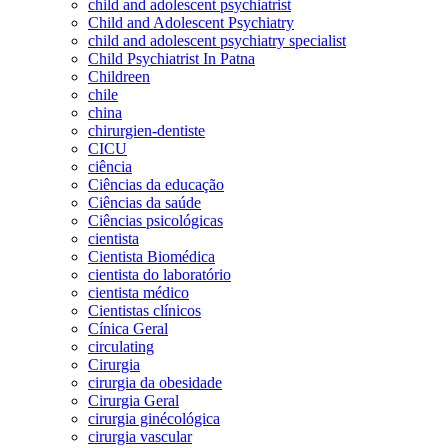
child and adolescent psychiatrist
Child and Adolescent Psychiatry
child and adolescent psychiatry specialist
Child Psychiatrist In Patna
Childreen
chile
china
chirurgien-dentiste
CICU
ciência
Ciências da educação
Ciências da saúde
Ciências psicológicas
cientista
Cientista Biomédica
cientista do laboratório
cientista médico
Cientistas clínicos
Cínica Geral
circulating
Cirurgia
cirurgia da obesidade
Cirurgia Geral
cirurgia ginécológica
cirurgia vascular