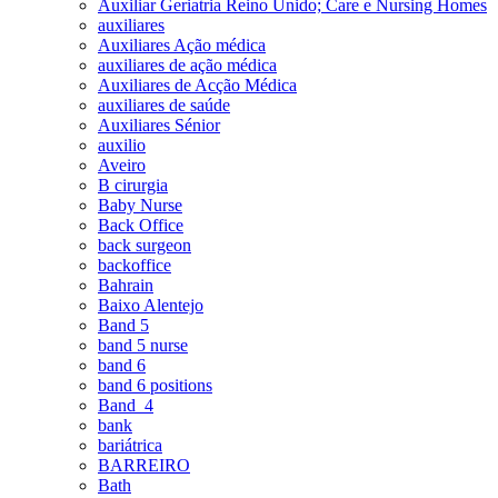
Auxiliar Geriatria Reino Unido; Care e Nursing Homes
auxiliares
Auxiliares Ação médica
auxiliares de ação médica
Auxiliares de Acção Médica
auxiliares de saúde
Auxiliares Sénior
auxilio
Aveiro
B cirurgia
Baby Nurse
Back Office
back surgeon
backoffice
Bahrain
Baixo Alentejo
Band 5
band 5 nurse
band 6
band 6 positions
Band_4
bank
bariátrica
BARREIRO
Bath