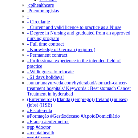
‎ cplhealthcare‬
Pneumologistas
-
- Circulante
- Current and valid licence to practice as a Nurse
- Degree in Nursing and graduated from an approved
nursing program
- Full time contract
- Knowledge of German (required)
- Permanent contract
- Professional experience in the intended field of
practice
- Willingness to relocate
. 61 days holidays!
.punarjanayurveda.com/hyderabad/stomach-cancer-
treatment-hospitals/ Keywords : Best stomach Cancer
Treatment in hyderabad
(Enfermeiros) (Irlanda) (emprego) (Ireland) (nurses)
(jobs) (HSE)
#Fisiotereuta
#Formação #Gestãodecaso #ApoioDomiciliário
#França #enfermeiros
#gp #doctor
#mentalhealth