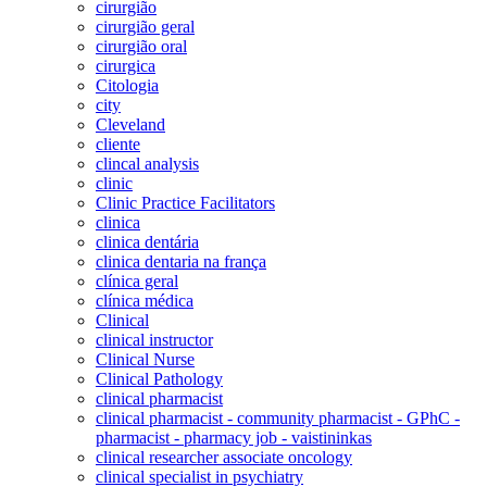
cirurgião
cirurgião geral
cirurgião oral
cirurgica
Citologia
city
Cleveland
cliente
clincal analysis
clinic
Clinic Practice Facilitators
clinica
clinica dentária
clinica dentaria na frança
clínica geral
clínica médica
Clinical
clinical instructor
Clinical Nurse
Clinical Pathology
clinical pharmacist
clinical pharmacist - community pharmacist - GPhC -
pharmacist - pharmacy job - vaistininkas
clinical researcher associate oncology
clinical specialist in psychiatry