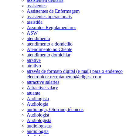
assistenten dentaria
assistentes
Assistentes de Enfermagem
assistentes operacionais
assistida
Assuntos Regulamentares
ASW
atendimento
atendimento a domicílio
Atendimento ao Cliente
atendimento domiciliar
atrative
atrativo
através de formato digital (e-mail) para o endereço
electrónico: recrutamento@cligest.com
attractive salaries
Attractive salary
atuante
Audilogista
Audiologia
audiologia; Otorrino; técnicos
Audiologist
Audiologista
audiologistas
audiologsta