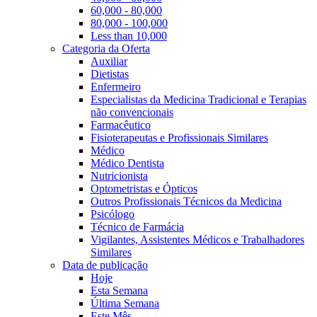
60,000 - 80,000
80,000 - 100,000
Less than 10,000
Categoria da Oferta
Auxiliar
Dietistas
Enfermeiro
Especialistas da Medicina Tradicional e Terapias
não convencionais
Farmacêutico
Fisioterapeutas e Profissionais Similares
Médico
Médico Dentista
Nutricionista
Optometristas e Ópticos
Outros Profissionais Técnicos da Medicina
Psicólogo
Técnico de Farmácia
Vigilantes, Assistentes Médicos e Trabalhadores
Similares
Data de publicação
Hoje
Esta Semana
Última Semana
Este Mês