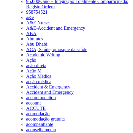
95.000€ ano + Integração Totalmente Comparticipada:
Registo Ordem
958754521
a&e
A&E Nurse
A&E-Accident and Emergency
ABA
Abrantes
Abu Dhabi
ACA; Saúde; quiosque da saúde
Academic Writing
Ação
ação direta
Ação M
Ação Médica
acção médica
Accident & Emergency
Accident and Emergency
accommodation
account
ACCUTE
acomodação
acomodação gratuita
acompanhante
aconselhamento