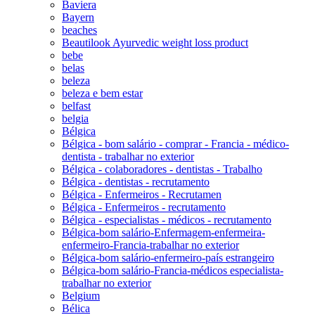
Baviera
Bayern
beaches
Beautilook Ayurvedic weight loss product
bebe
belas
beleza
beleza e bem estar
belfast
belgia
Bélgica
Bélgica - bom salário - comprar - Francia - médico-
dentista - trabalhar no exterior
Bélgica - colaboradores - dentistas - Trabalho
Bélgica - dentistas - recrutamento
Bélgica - Enfermeiros - Recrutamen
Bélgica - Enfermeiros - recrutamento
Bélgica - especialistas - médicos - recrutamento
Bélgica-bom salário-Enfermagem-enfermeira-
enfermeiro-Francia-trabalhar no exterior
Bélgica-bom salário-enfermeiro-país estrangeiro
Bélgica-bom salário-Francia-médicos especialista-
trabalhar no exterior
Belgium
Bélica