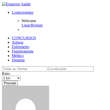
Login/register
Welcome
Ligar/Registo
CONCURSOS
Artigos
Enfermeiro
Fisioterapeuta
Médico
Dentista
Raio:
Procurar