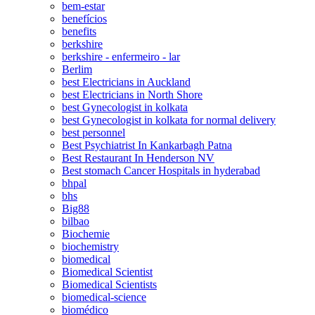
bem-estar
benefícios
benefits
berkshire
berkshire - enfermeiro - lar
Berlim
best Electricians in Auckland
best Electricians in North Shore
best Gynecologist in kolkata
best Gynecologist in kolkata for normal delivery
best personnel
Best Psychiatrist In Kankarbagh Patna
Best Restaurant In Henderson NV
Best stomach Cancer Hospitals in hyderabad
bhpal
bhs
Big88
bilbao
Biochemie
biochemistry
biomedical
Biomedical Scientist
Biomedical Scientists
biomedical-science
biomédico