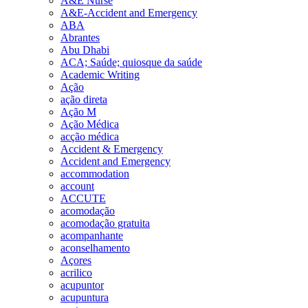
A&E Nurse
A&E-Accident and Emergency
ABA
Abrantes
Abu Dhabi
ACA; Saúde; quiosque da saúde
Academic Writing
Ação
ação direta
Ação M
Ação Médica
acção médica
Accident & Emergency
Accident and Emergency
accommodation
account
ACCUTE
acomodação
acomodação gratuita
acompanhante
aconselhamento
Açores
acrilico
acupuntor
acupuntura