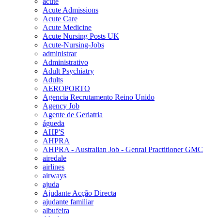
acute
Acute Admissions
Acute Care
Acute Medicine
Acute Nursing Posts UK
Acute-Nursing-Jobs
administrar
Administrativo
Adult Psychiatry
Adults
AEROPORTO
Agencia Recrutamento Reino Unido
Agency Job
Agente de Geriatria
águeda
AHP'S
AHPRA
AHPRA - Australian Job - Genral Practitioner GMC
airedale
airlines
airways
ajuda
Ajudante Acção Directa
ajudante familiar
albufeira