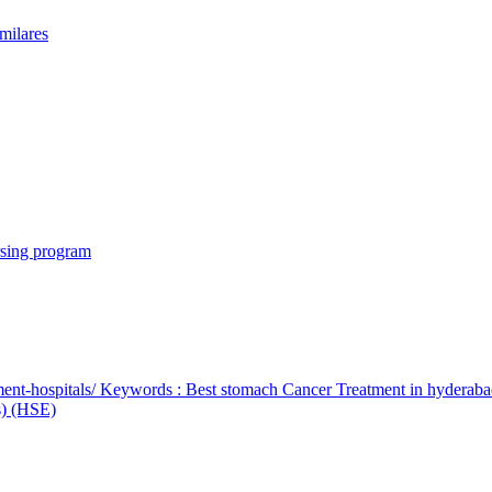
milares
rsing program
ent-hospitals/ Keywords : Best stomach Cancer Treatment in hyderab
bs) (HSE)