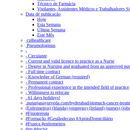
Técnico de Farmácia
Vigilantes, Assistentes Médicos e Trabalhadores Si
Data de publicação
Hoje
Esta Semana
Última Semana
Este Mês
‎ cplhealthcare‬
Pneumologistas
-
- Circulante
- Current and valid licence to practice as a Nurse
- Degree in Nursing and graduated from an approved nu
- Full time contract
- Knowledge of German (required)
- Permanent contract
- Professional experience in the intended field of practice
- Willingness to relocate
. 61 days holidays!
.punarjanayurveda.com/hyderabad/stomach-cancer-treatm
(Enfermeiros) (Irlanda) (emprego) (Ireland) (nurses) (jo
#Fisiotereuta
#Formação #Gestãodecaso #ApoioDomiciliário
#França #enfermeiros
#gp #doctor