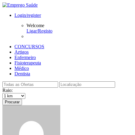
Login/register
Welcome
Ligar/Registo
CONCURSOS
Artigos
Enfermeiro
Fisioterapeuta
Médico
Dentista
Raio:
Procurar