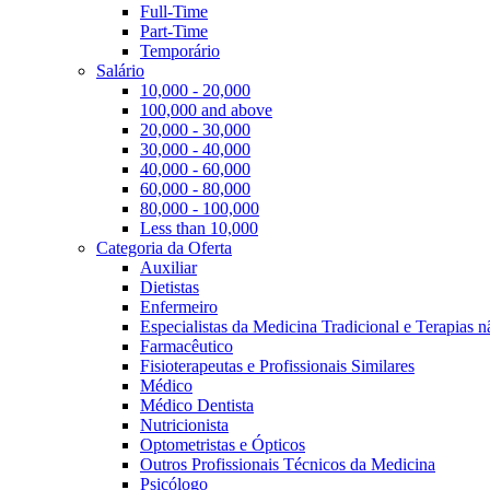
Full-Time
Part-Time
Temporário
Salário
10,000 - 20,000
100,000 and above
20,000 - 30,000
30,000 - 40,000
40,000 - 60,000
60,000 - 80,000
80,000 - 100,000
Less than 10,000
Categoria da Oferta
Auxiliar
Dietistas
Enfermeiro
Especialistas da Medicina Tradicional e Terapias 
Farmacêutico
Fisioterapeutas e Profissionais Similares
Médico
Médico Dentista
Nutricionista
Optometristas e Ópticos
Outros Profissionais Técnicos da Medicina
Psicólogo