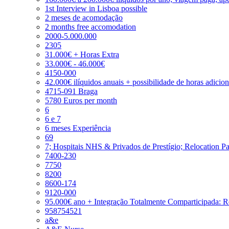
1st Interview in Lisboa possible
2 meses de acomodação
2 months free accomodation
2000-5.000.000
2305
31.000€ + Horas Extra
33.000€ - 46.000€
4150-000
42.000€ ilíquidos anuais + possibilidade de horas adicio
4715-091 Braga
5780 Euros per month
6
6 e 7
6 meses Experiência
69
7; Hospitais NHS & Privados de Prestígio; Relocation P
7400-230
7750
8200
8600-174
9120-000
95.000€ ano + Integração Totalmente Comparticipada: 
958754521
a&e