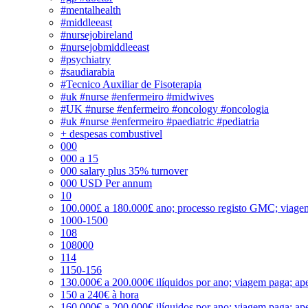
#mentalhealth
#middleeast
#nursejobireland
#nursejobmiddleeast
#psychiatry
#saudiarabia
#Tecnico Auxiliar de Fisoterapia
#uk #nurse #enfermeiro #midwives
#UK #nurse #enfermeiro #oncology #oncologia
#uk #nurse #enfermeiro #paediatric #pediatria
+ despesas combustivel
000
000 a 15
000 salary plus 35% turnover
000 USD Per annum
10
100.000£ a 180.000£ ano; processo registo GMC; viage
1000-1500
108
108000
114
1150-156
130.000€ a 200.000€ ilíquidos por ano; viagem paga; ape
150 a 240€ à hora
160.000€ a 200.000€ ilíquidos por ano; viagem paga; ape