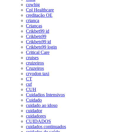
cowhig
Cpl Healthcare
creditação OE
criança
Crianças
Crikbet99 id
Crikbets99
Crikbets99 id
Crikbets99 login
Critical Care
cruises
cruizeiros
Cruzeiros
cryodon taxi
CT
cuf
CUH
Cuidadios Intensivos
Cuidado
cuidado ao idoso
cuidador
cuidadores
CUIDADOS
cuidados continuados
cuidados de saúde