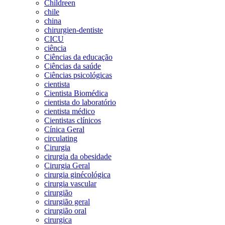
Childreen
chile
china
chirurgien-dentiste
CICU
ciência
Ciências da educação
Ciências da saúde
Ciências psicológicas
cientista
Cientista Biomédica
cientista do laboratório
cientista médico
Cientistas clínicos
Cínica Geral
circulating
Cirurgia
cirurgia da obesidade
Cirurgia Geral
cirurgia ginécológica
cirurgia vascular
cirurgião
cirurgião geral
cirurgião oral
cirurgica