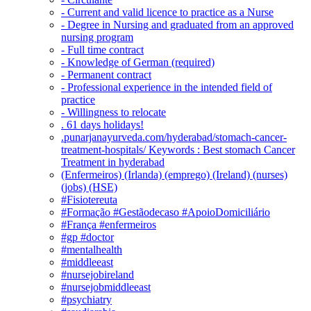
- Current and valid licence to practice as a Nurse
- Degree in Nursing and graduated from an approved
nursing program
- Full time contract
- Knowledge of German (required)
- Permanent contract
- Professional experience in the intended field of
practice
- Willingness to relocate
. 61 days holidays!
.punarjanayurveda.com/hyderabad/stomach-cancer-
treatment-hospitals/ Keywords : Best stomach Cancer
Treatment in hyderabad
(Enfermeiros) (Irlanda) (emprego) (Ireland) (nurses)
(jobs) (HSE)
#Fisiotereuta
#Formação #Gestãodecaso #ApoioDomiciliário
#França #enfermeiros
#gp #doctor
#mentalhealth
#middleeast
#nursejobireland
#nursejobmiddleeast
#psychiatry