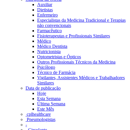
Auxiliar
Dietistas
Enfermeiro
Especialistas da Medicina Tradicional e Terapias
não convencionais
Farmacêutico
Fisioterapeutas e Profissionais Similares
Médico
Médico Dentista
Nutricionista
Optometristas e Ópticos
Outros Profissionais Técnicos da Medicina
Psicólogo
Técnico de Farmácia
Vigilantes, Assistentes Médicos e Trabalhadores
Similares
Data de publicação
Hoje
Esta Semana
Última Semana
Este Mês
‎ cplhealthcare‬
Pneumologistas
-
- Circulante