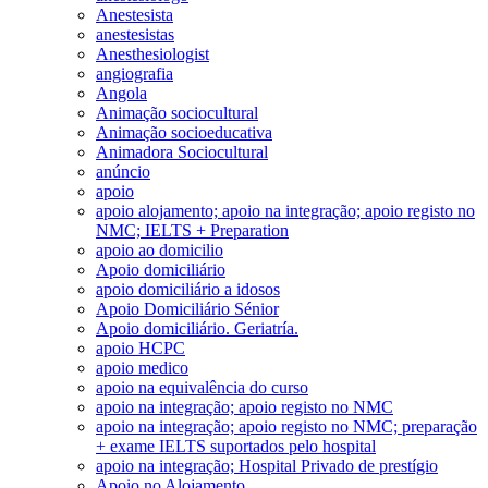
Anestesista
anestesistas
Anesthesiologist
angiografia
Angola
Animação sociocultural
Animação socioeducativa
Animadora Sociocultural
anúncio
apoio
apoio alojamento; apoio na integração; apoio registo no
NMC; IELTS + Preparation
apoio ao domicilio
Apoio domiciliário
apoio domiciliário a idosos
Apoio Domiciliário Sénior
Apoio domiciliário. Geriatría.
apoio HCPC
apoio medico
apoio na equivalência do curso
apoio na integração; apoio registo no NMC
apoio na integração; apoio registo no NMC; preparação
+ exame IELTS suportados pelo hospital
apoio na integração; Hospital Privado de prestígio
Apoio no Alojamento