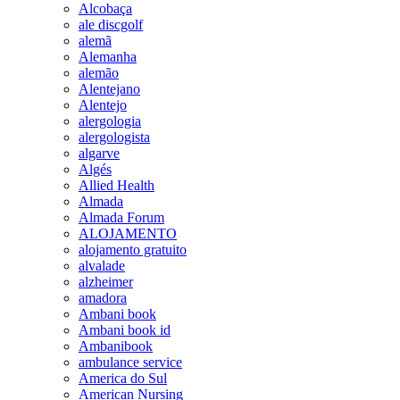
Alcobaça
ale discgolf
alemã
Alemanha
alemão
Alentejano
Alentejo
alergologia
alergologista
algarve
Algés
Allied Health
Almada
Almada Forum
ALOJAMENTO
alojamento gratuito
alvalade
alzheimer
amadora
Ambani book
Ambani book id
Ambanibook
ambulance service
America do Sul
American Nursing