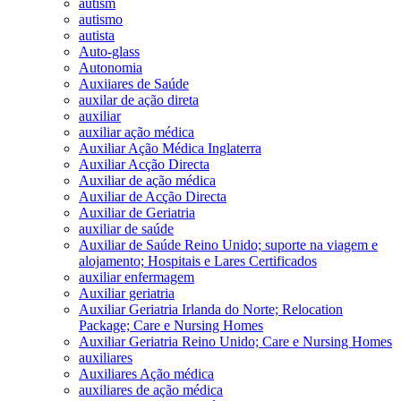
autism
autismo
autista
Auto-glass
Autonomia
Auxiiares de Saúde
auxilar de ação direta
auxiliar
auxiliar ação médica
Auxiliar Ação Médica Inglaterra
Auxiliar Acção Directa
Auxiliar de ação médica
Auxiliar de Acção Directa
Auxiliar de Geriatria
auxiliar de saúde
Auxiliar de Saúde Reino Unido; suporte na viagem e
alojamento; Hospitais e Lares Certificados
auxiliar enfermagem
Auxiliar geriatria
Auxiliar Geriatria Irlanda do Norte; Relocation
Package; Care e Nursing Homes
Auxiliar Geriatria Reino Unido; Care e Nursing Homes
auxiliares
Auxiliares Ação médica
auxiliares de ação médica