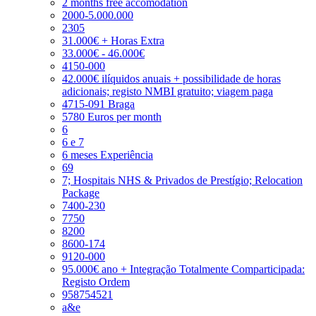
2 months free accomodation
2000-5.000.000
2305
31.000€ + Horas Extra
33.000€ - 46.000€
4150-000
42.000€ ilíquidos anuais + possibilidade de horas
adicionais; registo NMBI gratuito; viagem paga
4715-091 Braga
5780 Euros per month
6
6 e 7
6 meses Experiência
69
7; Hospitais NHS & Privados de Prestígio; Relocation
Package
7400-230
7750
8200
8600-174
9120-000
95.000€ ano + Integração Totalmente Comparticipada:
Registo Ordem
958754521
a&e