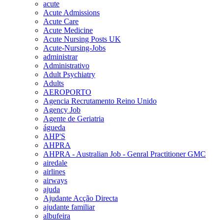
acute
Acute Admissions
Acute Care
Acute Medicine
Acute Nursing Posts UK
Acute-Nursing-Jobs
administrar
Administrativo
Adult Psychiatry
Adults
AEROPORTO
Agencia Recrutamento Reino Unido
Agency Job
Agente de Geriatria
águeda
AHP'S
AHPRA
AHPRA - Australian Job - Genral Practitioner GMC
airedale
airlines
airways
ajuda
Ajudante Acção Directa
ajudante familiar
albufeira