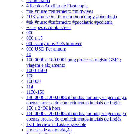
#saudiarabia
#Tecnico Auxiliar de Fisoterapia
#uk #nurse #enfermeiro #midwives
#UK #nurse #enfermeiro #oncology #oncologia
#uk #nurse #enfermeiro #paediatric #pediatria
+ despesas combustivel
000
000 a 15
000 salary plus 35% turnover
000 USD Per annum
10
100.000£ a 180.000£ ano; processo registo GMC;
viagem e alojamento
1000-1500
108
108000
114
1150-156
130.000€ a 200.000€ ilíquidos por ano; viagem paga;
apenas precisa de conhecimentos iniciais de Inglês
150 a 240€ à hora
160.000€ a 200.000€ ilíquidos por ano; viagem paga;
apenas precisa de conhecimentos iniciais de Inglês
1st Interview in Lisboa possible
2 meses de acomodação