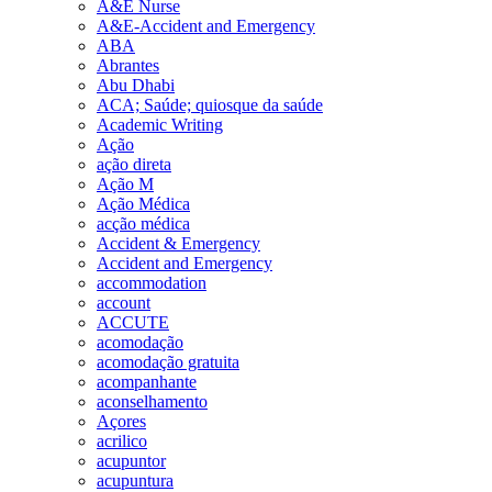
A&E Nurse
A&E-Accident and Emergency
ABA
Abrantes
Abu Dhabi
ACA; Saúde; quiosque da saúde
Academic Writing
Ação
ação direta
Ação M
Ação Médica
acção médica
Accident & Emergency
Accident and Emergency
accommodation
account
ACCUTE
acomodação
acomodação gratuita
acompanhante
aconselhamento
Açores
acrilico
acupuntor
acupuntura