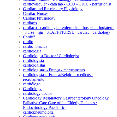
cardiovascular - cath lab - CCU - CICU - perfusionist
Cardiac and Respiratory Physiology
Cardiac Nurses
Cardiac Physiology
cardiaco
cardiaco - cardiologia - enfermeira - hospital - inglaterra
- nurse - rgn - STAFF NURSE - cardiac - cardiology
Cardiff
cardio
cardio-toracica
cardiologia
Cardiologist Doctor / Cardiologist
cardiologista
cardiologistas
cardiologistas - França - recrutamento
cardiologistas - França/Bélgica - médicos -
recrutamento
cardiólogo
Cardiology
cardiology doctor
Cardiology Respiratory Gastroenterology Oncology
Palliative Care Care of the Elderly Diabetes /
Endocrinology Paediatrics
cardiopneumologa
Cardiopneumologia