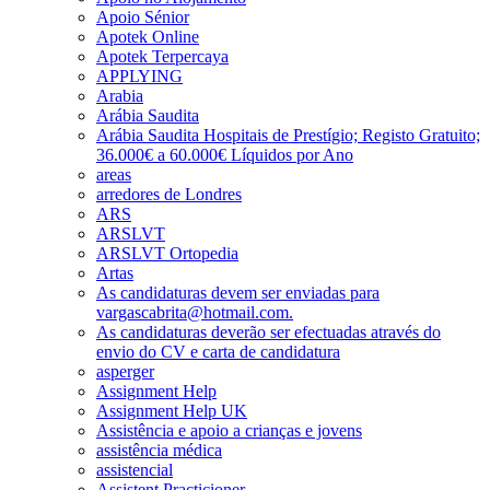
Apoio Sénior
Apotek Online
Apotek Terpercaya
APPLYING
Arabia
Arábia Saudita
Arábia Saudita Hospitais de Prestígio; Registo Gratuito;
36.000€ a 60.000€ Líquidos por Ano
areas
arredores de Londres
ARS
ARSLVT
ARSLVT Ortopedia
Artas
As candidaturas devem ser enviadas para
vargascabrita@hotmail.com.
As candidaturas deverão ser efectuadas através do
envio do CV e carta de candidatura
asperger
Assignment Help
Assignment Help UK
Assistência e apoio a crianças e jovens
assistência médica
assistencial
Assistent Practicioner