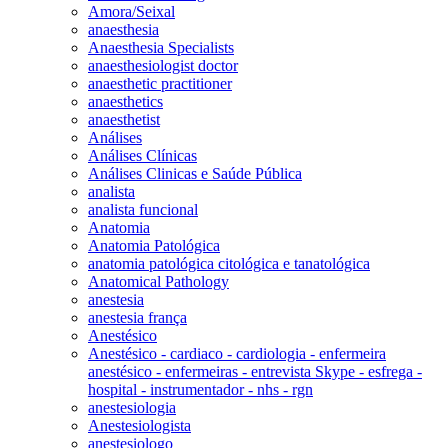
Amora/Seixal
anaesthesia
Anaesthesia Specialists
anaesthesiologist doctor
anaesthetic practitioner
anaesthetics
anaesthetist
Análises
Análises Clínicas
Análises Clinicas e Saúde Pública
analista
analista funcional
Anatomia
Anatomia Patológica
anatomia patológica citológica e tanatológica
Anatomical Pathology
anestesia
anestesia frança
Anestésico
Anestésico - cardiaco - cardiologia - enfermeira
anestésico - enfermeiras - entrevista Skype - esfrega -
hospital - instrumentador - nhs - rgn
anestesiologia
Anestesiologista
anestesiologo