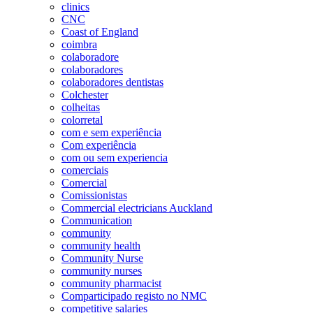
clinics
CNC
Coast of England
coimbra
colaboradore
colaboradores
colaboradores dentistas
Colchester
colheitas
colorretal
com e sem experiência
Com experiência
com ou sem experiencia
comerciais
Comercial
Comissionistas
Commercial electricians Auckland
Communication
community
community health
Community Nurse
community nurses
community pharmacist
Comparticipado registo no NMC
competitive salaries