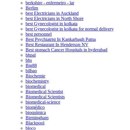
berkshire - enfermeiro - lar
Berlim
best Electricians in Auckland
best Electricians in North Shore
best Gynecologist in kolkata
best Gynecologist in kolkata for normal delivery
best personnel
Best Psychiatrist In Kankarbagh Patna
Best Restaurant In Henderson NV
Best stomach Cancer Hospitals in hyderabad
bhpal
bhs
Big88
bilbao
Biochemie
biochemistry
biomedical
Biomedical Scientist
Biomedical Scientists
biomedical-science
biomédico
bioquímica
Birmingham
Blackpool
bloco