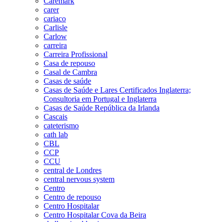
Caremark
carer
cariaco
Carlisle
Carlow
carreira
Carreira Profissional
Casa de repouso
Casal de Cambra
Casas de saúde
Casas de Saúde e Lares Certificados Inglaterra;
Consultoria em Portugal e Inglaterra
Casas de Saúde República da Irlanda
Cascais
cateterismo
cath lab
CBL
CCP
CCU
central de Londres
central nervous system
Centro
Centro de repouso
Centro Hospitalar
Centro Hospitalar Cova da Beira