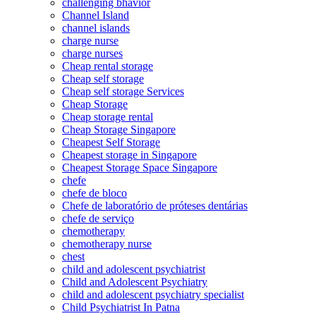
challenging bhavior
Channel Island
channel islands
charge nurse
charge nurses
Cheap rental storage
Cheap self storage
Cheap self storage Services
Cheap Storage
Cheap storage rental
Cheap Storage Singapore
Cheapest Self Storage
Cheapest storage in Singapore
Cheapest Storage Space Singapore
chefe
chefe de bloco
Chefe de laboratório de próteses dentárias
chefe de serviço
chemotherapy
chemotherapy nurse
chest
child and adolescent psychiatrist
Child and Adolescent Psychiatry
child and adolescent psychiatry specialist
Child Psychiatrist In Patna