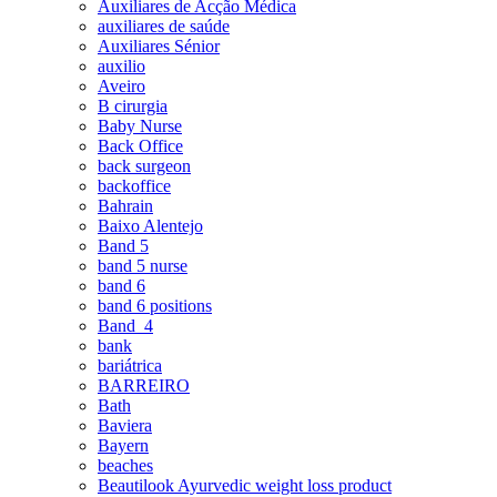
Auxiliares de Acção Médica
auxiliares de saúde
Auxiliares Sénior
auxilio
Aveiro
B cirurgia
Baby Nurse
Back Office
back surgeon
backoffice
Bahrain
Baixo Alentejo
Band 5
band 5 nurse
band 6
band 6 positions
Band_4
bank
bariátrica
BARREIRO
Bath
Baviera
Bayern
beaches
Beautilook Ayurvedic weight loss product