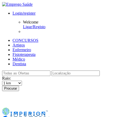
Login/register
Welcome
Ligar/Registo
CONCURSOS
Artigos
Enfermeiro
Fisioterapeuta
Médico
Dentista
Raio:
Procurar