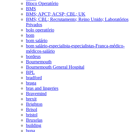
Bloco Operatório
BMS
BMS; APCT; ACSP; CBL; UK
BMS; CBL; Recrutamento; Reino Unido; Laboratórios
Privados
bolo operatório
bom
bom salário
bom salário-especialista-especialistas-França-médico-
médicos-salário
bordeus
Bournemouth
Bournemouth General Hospital
BPL
bradford
braga
bras and lingeries
Bravemind
brexit
Brighton
Brisol
bristol
Bruxelas
building
bupa