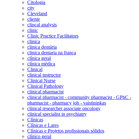
Citologia
city
Cleveland
cliente
clincal analysis
clinic
Clinic Practice Facilitators
clinica
clinica dentária
clinica dentaria na frança
clínica geral
clínica médica
Clinical
clinical instructor
Clinical Nurse
Clinical Pathology
clinical pharmacist
clinical pharmacist - community pharmacist - GPhC -
pharmacist - pharmacy job - vaistininkas
clinical researcher associate oncology
clinical specialist in psychiatry
Clínicas
Clínicas e Lares
Clínicas e Projetos profissionais sólidos
clínico geral