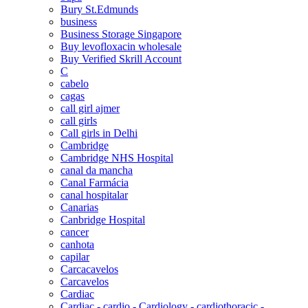
Bury St.Edmunds
business
Business Storage Singapore
Buy levofloxacin wholesale
Buy Verified Skrill Account
C
cabelo
cagas
call girl ajmer
call girls
Call girls in Delhi
Cambridge
Cambridge NHS Hospital
canal da mancha
Canal Farmácia
canal hospitalar
Canarias
Canbridge Hospital
cancer
canhota
capilar
Carcacavelos
Carcavelos
Cardiac
Cardiac - cardio - Cardiology - cardiothoracic -