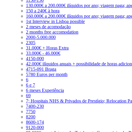
1150-156
130.000€ a 200.000€ ilíquidos por ano; viagem paga; ape
150 a 240€ à hora
160.000€ a 200.000€ ilíquidos por ano; viagem paga; ape
1st Interview in Lisboa possible
2 meses de acomodação
2 months free accomodation
2000-5.000.000
2305
31.000€ + Horas Extra
33.000€ - 46.000€
4150-000
42.000€ ilíquidos anuais + possibilidade de horas adicio
4715-091 Braga
5780 Euros per month
6
6 e 7
6 meses Experiência
69
7; Hospitais NHS & Privados de Prestígio; Relocation P
7400-230
7750
8200
8600-174
9120-000