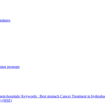
milares
rsing program
ent-hospitals/ Keywords : Best stomach Cancer Treatment in hyderab
bs) (HSE)