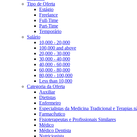
Tipo de Oferta
Estágio
Freelance
Full-Time
Part-Time
Temporário
Salário
10,000 - 20,000
100,000 and above
20,000 - 30,000
30,000 - 40,000
40,000 - 60,000
60,000 - 80,000
80,000 - 100,000
Less than 10,000
Categoria da Oferta
Auxiliar
Dietistas
Enfermeiro
Especialistas da Medicina Tradicional e Terapias 
Farmacêutico
Fisioterapeutas e Profissionais Similares
Médico
Médico Dentista
Nutricionista