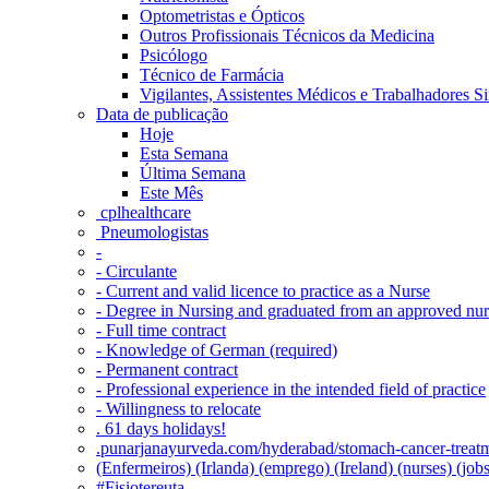
Optometristas e Ópticos
Outros Profissionais Técnicos da Medicina
Psicólogo
Técnico de Farmácia
Vigilantes, Assistentes Médicos e Trabalhadores Si
Data de publicação
Hoje
Esta Semana
Última Semana
Este Mês
‎ cplhealthcare‬
Pneumologistas
-
- Circulante
- Current and valid licence to practice as a Nurse
- Degree in Nursing and graduated from an approved nu
- Full time contract
- Knowledge of German (required)
- Permanent contract
- Professional experience in the intended field of practice
- Willingness to relocate
. 61 days holidays!
.punarjanayurveda.com/hyderabad/stomach-cancer-treatm
(Enfermeiros) (Irlanda) (emprego) (Ireland) (nurses) (jo
#Fisiotereuta