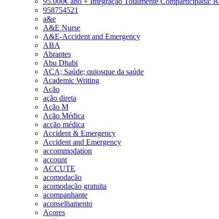
95.000€ ano + Integração Totalmente Comparticipada: 
958754521
a&e
A&E Nurse
A&E-Accident and Emergency
ABA
Abrantes
Abu Dhabi
ACA; Saúde; quiosque da saúde
Academic Writing
Ação
ação direta
Ação M
Ação Médica
acção médica
Accident & Emergency
Accident and Emergency
accommodation
account
ACCUTE
acomodação
acomodação gratuita
acompanhante
aconselhamento
Açores