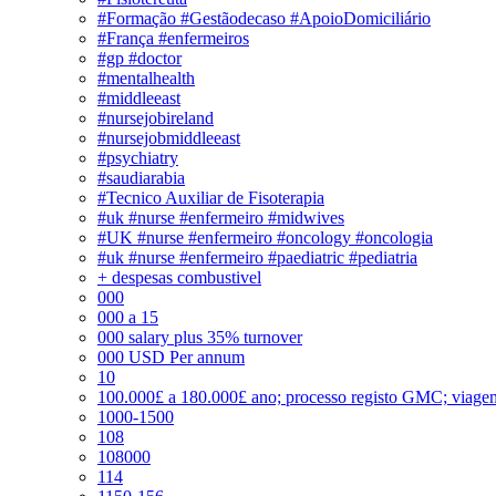
#Formação #Gestãodecaso #ApoioDomiciliário
#França #enfermeiros
#gp #doctor
#mentalhealth
#middleeast
#nursejobireland
#nursejobmiddleeast
#psychiatry
#saudiarabia
#Tecnico Auxiliar de Fisoterapia
#uk #nurse #enfermeiro #midwives
#UK #nurse #enfermeiro #oncology #oncologia
#uk #nurse #enfermeiro #paediatric #pediatria
+ despesas combustivel
000
000 a 15
000 salary plus 35% turnover
000 USD Per annum
10
100.000£ a 180.000£ ano; processo registo GMC; viage
1000-1500
108
108000
114