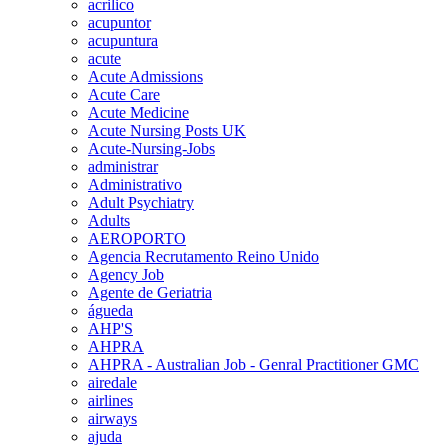
acrilico
acupuntor
acupuntura
acute
Acute Admissions
Acute Care
Acute Medicine
Acute Nursing Posts UK
Acute-Nursing-Jobs
administrar
Administrativo
Adult Psychiatry
Adults
AEROPORTO
Agencia Recrutamento Reino Unido
Agency Job
Agente de Geriatria
águeda
AHP'S
AHPRA
AHPRA - Australian Job - Genral Practitioner GMC
airedale
airlines
airways
ajuda