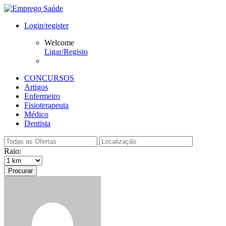
Login/register
Welcome
Ligar/Registo
CONCURSOS
Artigos
Enfermeiro
Fisioterapeuta
Médico
Dentista
Raio:
Procurar