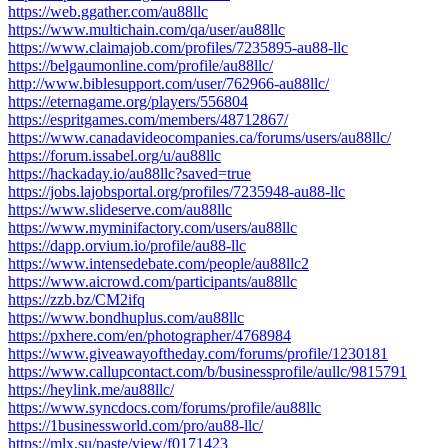
https://web.ggather.com/au88llc
https://www.multichain.com/qa/user/au88llc
https://www.claimajob.com/profiles/7235895-au88-llc
https://belgaumonline.com/profile/au88llc/
http://www.biblesupport.com/user/762966-au88llc/
https://eternagame.org/players/556804
https://espritgames.com/members/48712867/
https://www.canadavideocompanies.ca/forums/users/au88llc/
https://forum.issabel.org/u/au88llc
https://hackaday.io/au88llc?saved=true
https://jobs.lajobsportal.org/profiles/7235948-au88-llc
https://www.slideserve.com/au88llc
https://www.myminifactory.com/users/au88llc
https://dapp.orvium.io/profile/au88-llc
https://www.intensedebate.com/people/au88llc2
https://www.aicrowd.com/participants/au88llc
https://zzb.bz/CM2ifq
https://www.bondhuplus.com/au88llc
https://pxhere.com/en/photographer/4768984
https://www.giveawayoftheday.com/forums/profile/1230181
https://www.callupcontact.com/b/businessprofile/aullc/9815791
https://heylink.me/au88llc/
https://www.syncdocs.com/forums/profile/au88llc
https://1businessworld.com/pro/au88-llc/
https://mlx.su/paste/view/f0171423