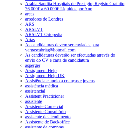
Arábia Saudita Hospitais de Prestígio; Registo Gratuito;
36.000€ a 60.000€ Líquidos por Ano
areas
arredores de Londres
ARS
ARSLVT
ARSLVT Ortopedia
Artas
As candidaturas devem ser enviadas para
vargascabrita@hotmail.com.
As candidaturas deverão ser efectuadas através do
envio do CV e carta de candidatura
asperger
Assignment Help
Assignment Help UK
Assistência e apoio a crianças e jovens
assistência médica
assistencial
Assistent Practicioner
assistente
Assistente Comercial
Assistente Consultório
assistente de atendimento
Assistente de Backoffice
assistente de compras