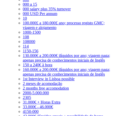
000 a 15
000 salary plus 35% turnover
000 USD Per annum
10
100.000£ a 180.000£ ano; processo registo GMC;
viagem e alojamento
1000-1500
108
108000
114
1150-156
130.000€ a 200.000€ ilíquidos por ano; viagem paga;
apenas precisa de conhecimentos iniciais de Inglês
150 a 240€ à hora
160.000€ a 200.000€ ilíquidos por ano; viagem paga;
apenas precisa de conhecimentos iniciais de Inglês
1st Interview in Lisboa possible
2 meses de acomodação
2 months free accomodation
2000-5.000.000
2305
31.000€ + Horas Extra
33.000€ - 46.000€
4150-000