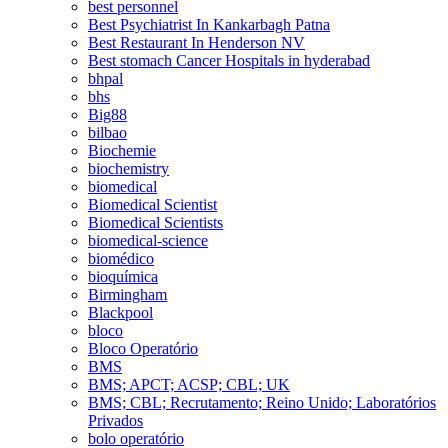
best personnel
Best Psychiatrist In Kankarbagh Patna
Best Restaurant In Henderson NV
Best stomach Cancer Hospitals in hyderabad
bhpal
bhs
Big88
bilbao
Biochemie
biochemistry
biomedical
Biomedical Scientist
Biomedical Scientists
biomedical-science
biomédico
bioquímica
Birmingham
Blackpool
bloco
Bloco Operatório
BMS
BMS; APCT; ACSP; CBL; UK
BMS; CBL; Recrutamento; Reino Unido; Laboratórios
Privados
bolo operatório