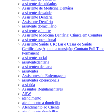
assistente de cuidados
Assistente de Medicina Dentária
assistente de saúde
Assistente Dentária
Assistente Dentário
assistente domiciliário
assistente gabinete
Assistente Medicina Dentária; Clínica em Coimbra
assistente operacional
Assistente Saúde UK; Lar e Casas de Saúde
Certificadas; Apoio na transição; Contrato Full Time
Permanent
assistente social
assistentedentaria
assistenten dentaria
assistentes
Assistentes de Enfermagem
assistentes operacionais
assistida
Assuntos Regulamentares
ASW
atendimento
atendimento a domicílio
Atendimento ao Cliente
atendimento domiciliar