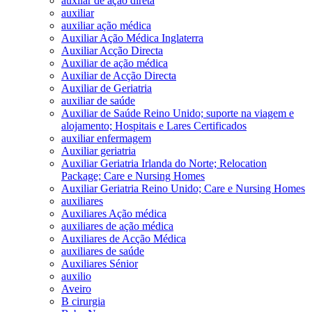
auxilar de ação direta
auxiliar
auxiliar ação médica
Auxiliar Ação Médica Inglaterra
Auxiliar Acção Directa
Auxiliar de ação médica
Auxiliar de Acção Directa
Auxiliar de Geriatria
auxiliar de saúde
Auxiliar de Saúde Reino Unido; suporte na viagem e
alojamento; Hospitais e Lares Certificados
auxiliar enfermagem
Auxiliar geriatria
Auxiliar Geriatria Irlanda do Norte; Relocation
Package; Care e Nursing Homes
Auxiliar Geriatria Reino Unido; Care e Nursing Homes
auxiliares
Auxiliares Ação médica
auxiliares de ação médica
Auxiliares de Acção Médica
auxiliares de saúde
Auxiliares Sénior
auxilio
Aveiro
B cirurgia