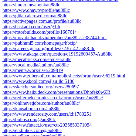
https://linqto.me/about/au88llc
https://www.ohay.tv/profile/au88llc
https://gitlab.aicrowd.com/au88llc
https://activepages.com.au/profile/au88llc
https://baskadia.com/user/g1lh
https://rotorbuilds.com/profile/166761/
https://raovat.nhadat.vn/members/au88llc-238744.html
https://pubhtml5.com/homepage/hbcip/
https://careers.gita.org/profiles/7236142-au88-llc
https://www.akaqa.com/question/q19192600457-Au88llc
https://mecabricks.com/en/user/aullc
https://vocal.media/authors/au88llc
https://menta.work/user/209819
https://www.zubersoft.com/mobilesheets/forum/user-96219.html
https://www.skool.com/@au-llc-5186
https://sketchersunited.org/users/280697
https://www.haikudeck.com/presentations/Dhofek6wZR
https://redfernelectronics.co.uk/forums/users/au88llc/
https://onlinevetjobs.com/author/au88llc/
https://kansabook.com/au88llc
https://www.renderosity.com/users/id:1780251
https://bulios.com/@au88llc
https://www.fintact.io/user/ctt-2035859371054
https://en.bulios.com/@au88llc
https://wallhaven.cc/user/au88llc