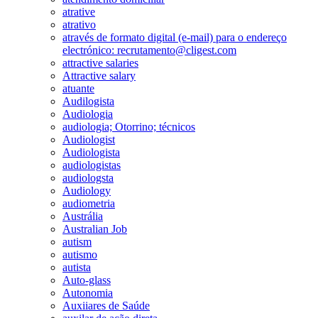
atrative
atrativo
através de formato digital (e-mail) para o endereço
electrónico: recrutamento@cligest.com
attractive salaries
Attractive salary
atuante
Audilogista
Audiologia
audiologia; Otorrino; técnicos
Audiologist
Audiologista
audiologistas
audiologsta
Audiology
audiometria
Austrália
Australian Job
autism
autismo
autista
Auto-glass
Autonomia
Auxiiares de Saúde