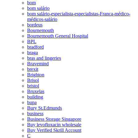
bom
bom salário
bom salário-especialista-especialistas-França-médico-
médicos-salário
bordeus
Bournemouth
Bournemouth General Hospital
BPL
bradford
braga
bras and lingeries
Bravemind
brexit
Brighton
Brisol
bristol
Bruxelas
building
bupa
Bury St.Edmunds
business
Business Storage Singapore
Buy levofloxacin wholesale
Buy Verified Skrill Account
C