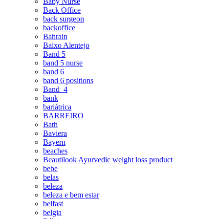
Baby Nurse
Back Office
back surgeon
backoffice
Bahrain
Baixo Alentejo
Band 5
band 5 nurse
band 6
band 6 positions
Band_4
bank
bariátrica
BARREIRO
Bath
Baviera
Bayern
beaches
Beautilook Ayurvedic weight loss product
bebe
belas
beleza
beleza e bem estar
belfast
belgia