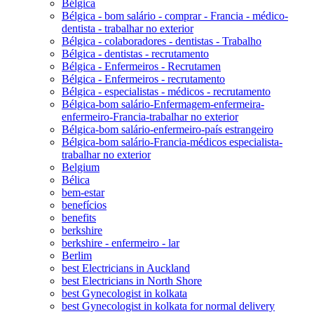
Bélgica
Bélgica - bom salário - comprar - Francia - médico-
dentista - trabalhar no exterior
Bélgica - colaboradores - dentistas - Trabalho
Bélgica - dentistas - recrutamento
Bélgica - Enfermeiros - Recrutamen
Bélgica - Enfermeiros - recrutamento
Bélgica - especialistas - médicos - recrutamento
Bélgica-bom salário-Enfermagem-enfermeira-
enfermeiro-Francia-trabalhar no exterior
Bélgica-bom salário-enfermeiro-país estrangeiro
Bélgica-bom salário-Francia-médicos especialista-
trabalhar no exterior
Belgium
Bélica
bem-estar
benefícios
benefits
berkshire
berkshire - enfermeiro - lar
Berlim
best Electricians in Auckland
best Electricians in North Shore
best Gynecologist in kolkata
best Gynecologist in kolkata for normal delivery