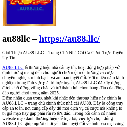
au88llc –
https://au88.llc/
Giới Thiệu AU88 LLC – Trang Chủ Nhà Cái Cá Cược Trực Tuyến
Uy Tín
AU88 LLC
là thương hiệu nhà cái uy tín, hoạt động hợp pháp với
định hướng mang đến cho người chơi một môi trường cá cược
chuyên nghiệp, minh bạch và an toàn tuyệt đối. Với nhiều năm kinh
nghiệm trong lĩnh vực giải trí trực tuyến, AU88 LLC đã xây dựng
được chỗ đứng vững chắc và trở thành lựa chọn hàng đầu của đông
đảo người chơi trong năm 2025.
Điểm nhấn quan trọng nhất khi nhắc đến thương hiệu này chính là
AU88.LLC – trang chủ chính thức nhà cái AU88. Đây là cổng truy
cập an toàn, nơi cung cấp đầy đủ mọi dịch vụ cá cược mà không lo
bị giả mạo hay gặp phải rủi ro lừa đảo. Trong bối cảnh có nhiều
website mạo danh thương hiệu để trục lợi, việc lựa chọn đúng
AU88.LLC giúp người chơi yên tâm tuyệt đối về tính bảo mật cũng