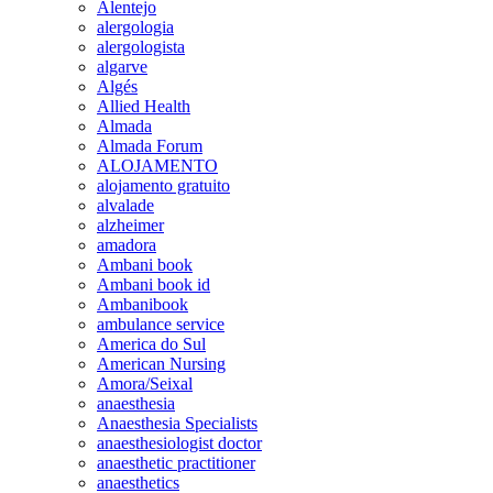
Alentejo
alergologia
alergologista
algarve
Algés
Allied Health
Almada
Almada Forum
ALOJAMENTO
alojamento gratuito
alvalade
alzheimer
amadora
Ambani book
Ambani book id
Ambanibook
ambulance service
America do Sul
American Nursing
Amora/Seixal
anaesthesia
Anaesthesia Specialists
anaesthesiologist doctor
anaesthetic practitioner
anaesthetics