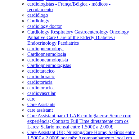
cardiologistas - França/Bélgica - médicos -
recrutamento
cardiólogo
Cardiology
cardiology doctor
Cardiology Respiratory Gastroenterology Oncology
Palliative Care Care of the Elderly Diabetes /
Endocrinology Paediatrics
cardiopneumologa
Cardiopneumologia
cardiopneumologista
Cardiopneumologistas
cardiotaracico
cardiothoracic
cardiotorácia
cardiotoracica
cardiovascular
care
Care Asistants
care assistant
Care Assistant para 1 LAR em Inglaterra; Sem e com
experiência; Contrato Full Time diretamente com os
Lares; Salário mensal entre 1.500£ a 2.000£
Care Assistant UK; Nursing/Care Home; Salários entre
1.500£ a 2.000£ por mês; Acompanhamento local em