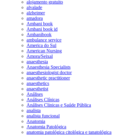
alojamento gratuito
alvalade
alzheimer
amadora
Ambani book
Ambani book id
Ambanibook
ambulance service
America do Sul
American Nursing
Amora/Seixal
anaesthesia
Anaesthesia Specialists
anaesthesiologist doctor
anaesthetic practitioner
anaesthetics
anaesthetist
Análises
Análises Clínicas
Análises Clinicas e Saúde Pública
analista
analista funcional
Anatomia
Anatomia Patológica
anatomia patológica citológica e tanatológica