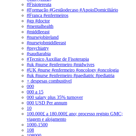
#Fisiotereuta
#Formação #Gestãodecaso #ApoioDomiciliário
#França #enfermeiros
#gp #doctor
#mentalhealth
#middleeast
#nursejobireland
#nursejobmiddleeast
#psychiatry
#saudiarabia
#Tecnico Auxiliar de Fisoterapia
#uk #nurse #enfermeiro #midwives
#UK #nurse #enfermeiro #oncology #oncologia
#uk #nurse #enfermeiro #paediatric #pediatria
+ despesas combustivel
000
000 a 15
000 salary plus 35% turnover
000 USD Per annum
10
100.000£ a 180.000£ ano; processo registo GMC;
viagem e alojamento
1000-1500
108
108000