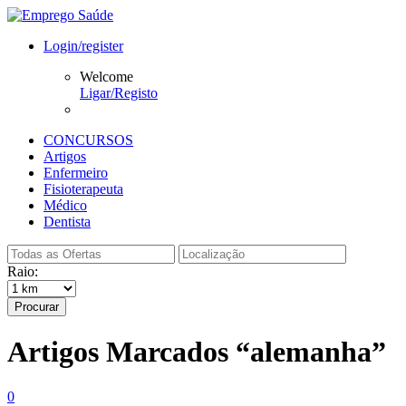
Login/register
Welcome
Ligar/Registo
CONCURSOS
Artigos
Enfermeiro
Fisioterapeuta
Médico
Dentista
Raio:
Procurar
Artigos Marcados “alemanha”
0