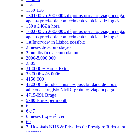
114
1150-156
130.000€ a 200.000€ ilíquidos por ano; viagem paga;
apenas precisa de conhecimentos iniciais de Inglês
150 a 240€ à hora
160.000€ a 200.000€ ilíquidos por ano; viagem paga;
apenas precisa de conhecimentos iniciais de Inglês
1st Interview in Lisboa possible
2 meses de acomodação
2 months free accomodation
2000-5.000.000
2305
31.000€ + Horas Extra
33.000€ - 46.000€
4150-000
42.000€ ilíquidos anuais + possibilidade de horas
adicionais; registo NMBI gratuito; viagem paga
4715-091 Braga
5780 Euros per month
6
6 e 7
6 meses Experiência
69
7; Hospitais NHS & Privados de Prestígio; Relocation