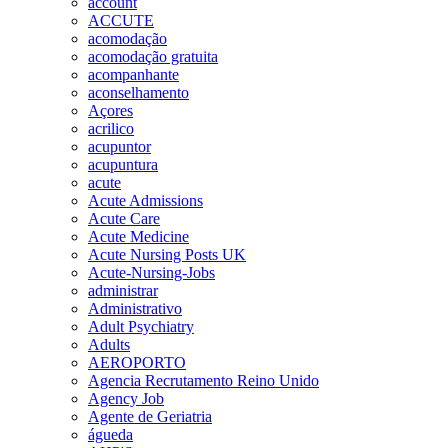
account
ACCUTE
acomodação
acomodação gratuita
acompanhante
aconselhamento
Açores
acrilico
acupuntor
acupuntura
acute
Acute Admissions
Acute Care
Acute Medicine
Acute Nursing Posts UK
Acute-Nursing-Jobs
administrar
Administrativo
Adult Psychiatry
Adults
AEROPORTO
Agencia Recrutamento Reino Unido
Agency Job
Agente de Geriatria
águeda