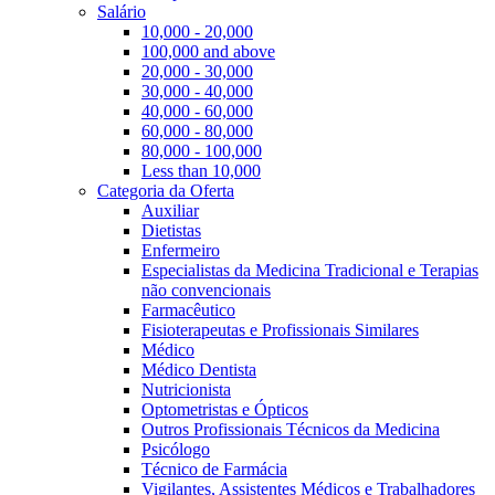
Salário
10,000 - 20,000
100,000 and above
20,000 - 30,000
30,000 - 40,000
40,000 - 60,000
60,000 - 80,000
80,000 - 100,000
Less than 10,000
Categoria da Oferta
Auxiliar
Dietistas
Enfermeiro
Especialistas da Medicina Tradicional e Terapias
não convencionais
Farmacêutico
Fisioterapeutas e Profissionais Similares
Médico
Médico Dentista
Nutricionista
Optometristas e Ópticos
Outros Profissionais Técnicos da Medicina
Psicólogo
Técnico de Farmácia
Vigilantes, Assistentes Médicos e Trabalhadores