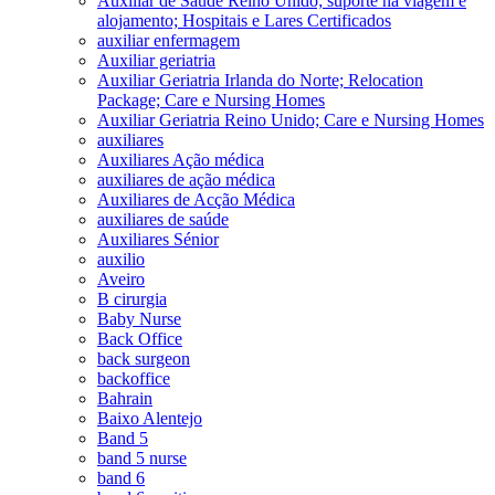
Auxiliar de Saúde Reino Unido; suporte na viagem e
alojamento; Hospitais e Lares Certificados
auxiliar enfermagem
Auxiliar geriatria
Auxiliar Geriatria Irlanda do Norte; Relocation
Package; Care e Nursing Homes
Auxiliar Geriatria Reino Unido; Care e Nursing Homes
auxiliares
Auxiliares Ação médica
auxiliares de ação médica
Auxiliares de Acção Médica
auxiliares de saúde
Auxiliares Sénior
auxilio
Aveiro
B cirurgia
Baby Nurse
Back Office
back surgeon
backoffice
Bahrain
Baixo Alentejo
Band 5
band 5 nurse
band 6