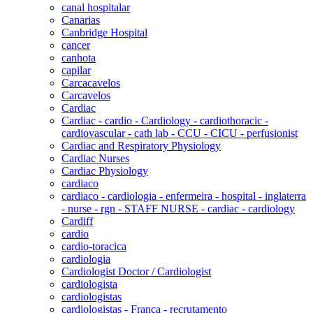
canal hospitalar
Canarias
Canbridge Hospital
cancer
canhota
capilar
Carcacavelos
Carcavelos
Cardiac
Cardiac - cardio - Cardiology - cardiothoracic -
cardiovascular - cath lab - CCU - CICU - perfusionist
Cardiac and Respiratory Physiology
Cardiac Nurses
Cardiac Physiology
cardiaco
cardiaco - cardiologia - enfermeira - hospital - inglaterra
- nurse - rgn - STAFF NURSE - cardiac - cardiology
Cardiff
cardio
cardio-toracica
cardiologia
Cardiologist Doctor / Cardiologist
cardiologista
cardiologistas
cardiologistas - França - recrutamento