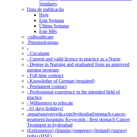
Similares
Data de publicação
Hoje
Esta Semana
Última Semana
Este Mês
‎ cplhealthcare‬
Pneumologistas
-
- Circulante
- Current and valid licence to practice as a Nurse
- Degree in Nursing and graduated from an approved
nursing program
- Full time contract
- Knowledge of German (required)
- Permanent contract
- Professional experience in the intended field of
practice
- Willingness to relocate
. 61 days holidays!
.punarjanayurveda.com/hyderabad/stomach-cancer-
treatment-hospitals/ Keywords : Best stomach Cancer
Treatment in hyderabad
(Enfermeiros) (Irlanda) (emprego) (Ireland) (nurses)
(jobs) (HSE)