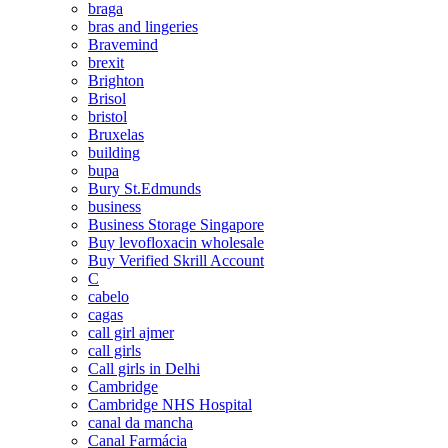
braga
bras and lingeries
Bravemind
brexit
Brighton
Brisol
bristol
Bruxelas
building
bupa
Bury St.Edmunds
business
Business Storage Singapore
Buy levofloxacin wholesale
Buy Verified Skrill Account
C
cabelo
cagas
call girl ajmer
call girls
Call girls in Delhi
Cambridge
Cambridge NHS Hospital
canal da mancha
Canal Farmácia