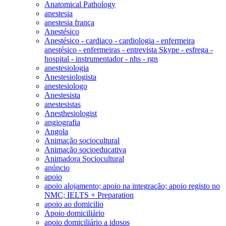
Anatomical Pathology
anestesia
anestesia frança
Anestésico
Anestésico - cardiaco - cardiologia - enfermeira
anestésico - enfermeiras - entrevista Skype - esfrega -
hospital - instrumentador - nhs - rgn
anestesiologia
Anestesiologista
anestesiologo
Anestesista
anestesistas
Anesthesiologist
angiografia
Angola
Animação sociocultural
Animação socioeducativa
Animadora Sociocultural
anúncio
apoio
apoio alojamento; apoio na integração; apoio registo no
NMC; IELTS + Preparation
apoio ao domicilio
Apoio domiciliário
apoio domiciliário a idosos