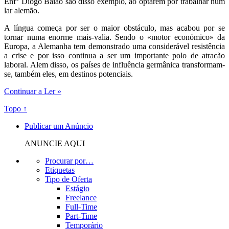
Enf° Diogo Baião são disso exemplo, ao optarem por trabalhar num
lar alemão.
A língua começa por ser o maior obstáculo, mas acabou por se
tornar numa enorme mais-valia. Sendo o «motor económico» da
Europa, a Alemanha tem demonstrado uma considerável resistência
a crise e por isso continua a ser um importante polo de atracão
laboral. Alem disso, os países de influência germânica transformam-
se, também eles, em destinos potenciais.
Continuar a Ler »
Topo ↑
Publicar um Anúncio
ANUNCIE AQUI
Procurar por…
Etiquetas
Tipo de Oferta
Estágio
Freelance
Full-Time
Part-Time
Temporário