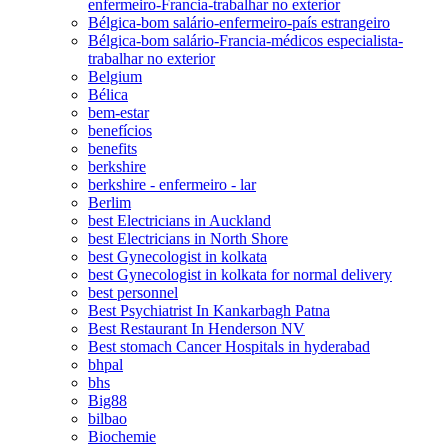
enfermeiro-Francia-trabalhar no exterior
Bélgica-bom salário-enfermeiro-país estrangeiro
Bélgica-bom salário-Francia-médicos especialista-
trabalhar no exterior
Belgium
Bélica
bem-estar
benefícios
benefits
berkshire
berkshire - enfermeiro - lar
Berlim
best Electricians in Auckland
best Electricians in North Shore
best Gynecologist in kolkata
best Gynecologist in kolkata for normal delivery
best personnel
Best Psychiatrist In Kankarbagh Patna
Best Restaurant In Henderson NV
Best stomach Cancer Hospitals in hyderabad
bhpal
bhs
Big88
bilbao
Biochemie