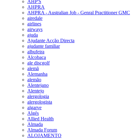
AHP'S
AHPRA
AHPRA - Australian Job - Genral Practitioner GMC
airedale
airlines
airways
ajuda
Ajudante Acção Directa
ajudante familiar
albufeira
Alcobaça
ale discgolf
alemã
Alemanha
alemão
Alentejano
Alentejo
alergologia
alergologista
algarve
Algés
Allied Health
Almada
Almada Forum
ALOJAMENTO