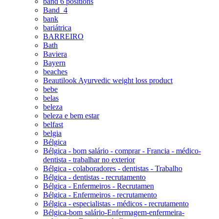
band 6 positions
Band_4
bank
bariátrica
BARREIRO
Bath
Baviera
Bayern
beaches
Beautilook Ayurvedic weight loss product
bebe
belas
beleza
beleza e bem estar
belfast
belgia
Bélgica
Bélgica - bom salário - comprar - Francia - médico-
dentista - trabalhar no exterior
Bélgica - colaboradores - dentistas - Trabalho
Bélgica - dentistas - recrutamento
Bélgica - Enfermeiros - Recrutamen
Bélgica - Enfermeiros - recrutamento
Bélgica - especialistas - médicos - recrutamento
Bélgica-bom salário-Enfermagem-enfermeira-