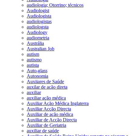
audiologia; Otorrino; técnicos
Audiologist
Audiologista
audiologistas
audiologsta
Audiology
audiometria
Austrália
Australian Job
autism
autismo
autista
Auto-glass
Autonomia
Auxiiares de Saúde
auxilar de ação direta
auxiliar
auxiliar ação médica
Auxiliar Ação Médica Inglaterra
Auxiliar Acção Directa
Auxiliar de ação médica
Auxiliar de Acção Directa
Auxiliar de Geriatria
auxiliar de saúde