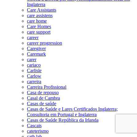
Inglaterra
Care Assistants
care assistens
care home
Care Homes
care support
career
career progression
Caregiver
Caremark
carer
cariaco
Carlisle
Carlow
carreira
Carreira Profissional
Casa de repouso
Casal de Cambra
Casas de saúde
Casas de Saúde e Lares Certificados Inglaterra;
Consultoria em Portugal e Inglaterra
Casas de Saúde República da Irlanda
Cascais
cateterismo
cath lab