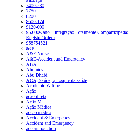
Package
7400-230
7750
8200
8600-174
9120-000
95.000€ ano + Integração Totalmente Comparticipada:
Registo Ordem
958754521
a&e
A&E Nurse
A&E-Accident and Emergency
ABA
Abrantes
Abu Dhabi
ACA; Saúde; quiosque da saúde
Academic Writing
Ação
ação direta
Ação M
Ação Médica
acção médica
Accident & Emergency
Accident and Emergency
accommodation