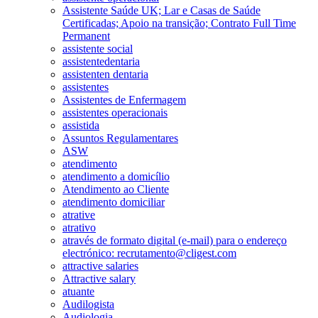
Assistente Saúde UK; Lar e Casas de Saúde
Certificadas; Apoio na transição; Contrato Full Time
Permanent
assistente social
assistentedentaria
assistenten dentaria
assistentes
Assistentes de Enfermagem
assistentes operacionais
assistida
Assuntos Regulamentares
ASW
atendimento
atendimento a domicílio
Atendimento ao Cliente
atendimento domiciliar
atrative
atrativo
através de formato digital (e-mail) para o endereço
electrónico: recrutamento@cligest.com
attractive salaries
Attractive salary
atuante
Audilogista
Audiologia