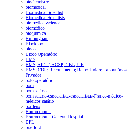
biochemistry
biomedical
Biomedical Scientist
Biomedical Scientists
biomedical-science
biomédico
bioquímica
Birmingham
Blackpool
bloco
Bloco Operatório
BMS
BMS; APCT; ACSP; CBL; UK
BMS; CBL; Recrutamento; Reino Unido; Laboratórios
Privados
bolo operatório
bom
bom salário
bom salário-especialista-especialistas-França-médico-
médicos-salário
bordeus
Bournemouth
Bournemouth General Hospital
BPL
bradford