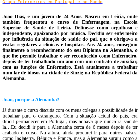
Grupo Enfermeiros em Portugal e no Mundo

João Dias, é um jovem de 24 Anos. Nasceu em Leiria, onde
também frequentou o curso de Enfermagem, na Escola
Superior de Saúde de Leiria. Define-se como orgulhoso e
independente, apaixonado por música. Decidiu ser enfermeiro
por influência da situação de saúde do pai, que o obrigava a
visitas regulares a clinicas e hospitais. Aos 24 anos, conseguiu
finalmente o reconhecimento do seu Diploma na Alemanha, o
que lhe permite trabalhar e ser reconhecido como Enfermeiro,
depois de ter trabalhado um ano com um contrato de auxiliar,
com as funções de Enfermeiro. Está atualmente a trabalhar
num lar de idosos na cidade de Sinzig na República Federal da
Alemanha.
João, porque a Alemanha?
Já durante o curso discutia com os meus colegas a possibilidade de ir
trabalhar para o estrangeiro. Com a situação actual do país, era
dificil permanecer em Portugal, mas achava que nunca ia sair de
lá…Eu decidi ir para a Alemanha cerca de 6 meses depois de ter
acabado o curso. Na altura, ainda procurei ir para outros países,
como Inglaterra, Bélgica e França, mas a Alemanha surgiu como a