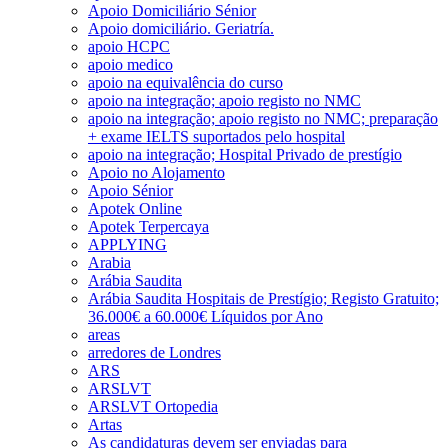
Apoio Domiciliário Sénior
Apoio domiciliário. Geriatría.
apoio HCPC
apoio medico
apoio na equivalência do curso
apoio na integração; apoio registo no NMC
apoio na integração; apoio registo no NMC; preparação
+ exame IELTS suportados pelo hospital
apoio na integração; Hospital Privado de prestígio
Apoio no Alojamento
Apoio Sénior
Apotek Online
Apotek Terpercaya
APPLYING
Arabia
Arábia Saudita
Arábia Saudita Hospitais de Prestígio; Registo Gratuito;
36.000€ a 60.000€ Líquidos por Ano
areas
arredores de Londres
ARS
ARSLVT
ARSLVT Ortopedia
Artas
As candidaturas devem ser enviadas para