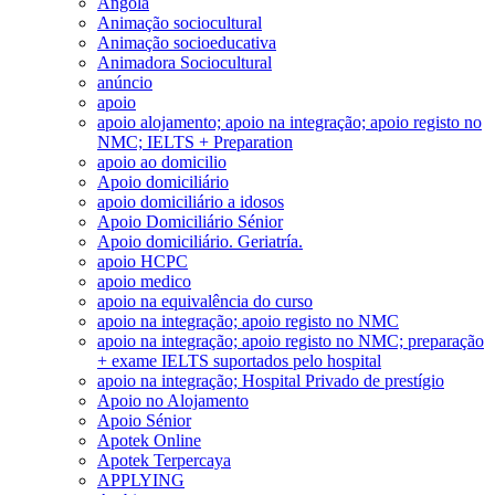
Angola
Animação sociocultural
Animação socioeducativa
Animadora Sociocultural
anúncio
apoio
apoio alojamento; apoio na integração; apoio registo no
NMC; IELTS + Preparation
apoio ao domicilio
Apoio domiciliário
apoio domiciliário a idosos
Apoio Domiciliário Sénior
Apoio domiciliário. Geriatría.
apoio HCPC
apoio medico
apoio na equivalência do curso
apoio na integração; apoio registo no NMC
apoio na integração; apoio registo no NMC; preparação
+ exame IELTS suportados pelo hospital
apoio na integração; Hospital Privado de prestígio
Apoio no Alojamento
Apoio Sénior
Apotek Online
Apotek Terpercaya
APPLYING