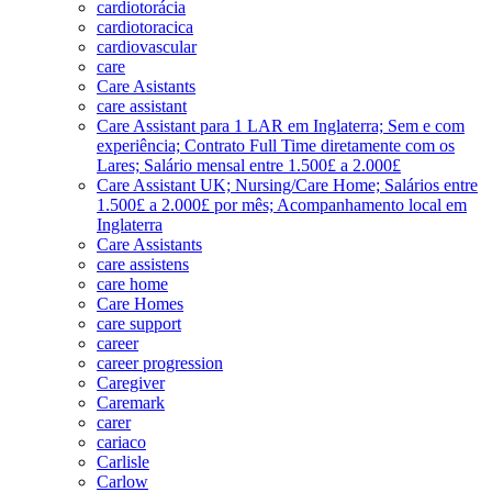
cardiotorácia
cardiotoracica
cardiovascular
care
Care Asistants
care assistant
Care Assistant para 1 LAR em Inglaterra; Sem e com
experiência; Contrato Full Time diretamente com os
Lares; Salário mensal entre 1.500£ a 2.000£
Care Assistant UK; Nursing/Care Home; Salários entre
1.500£ a 2.000£ por mês; Acompanhamento local em
Inglaterra
Care Assistants
care assistens
care home
Care Homes
care support
career
career progression
Caregiver
Caremark
carer
cariaco
Carlisle
Carlow