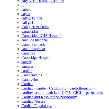
Buy Verified Skrill Account
C
cabelo
cagas
call girl ajmer
call girls
Call girls in Delhi
Cambridge
Cambridge NHS Hospital
canal da mancha
Canal Farmácia
canal hospitalar
Canarias
Canbridge Hospital
cancer
canhota
capilar
Carcacavelos
Carcavelos
Cardiac
Cardiac - cardio - Cardiology - cardiothoracic -
cardiovascular - cath lab - CCU - CICU - perfusionist
Cardiac and Respiratory Physiology
Cardiac Nurses
Cardiac Physiology