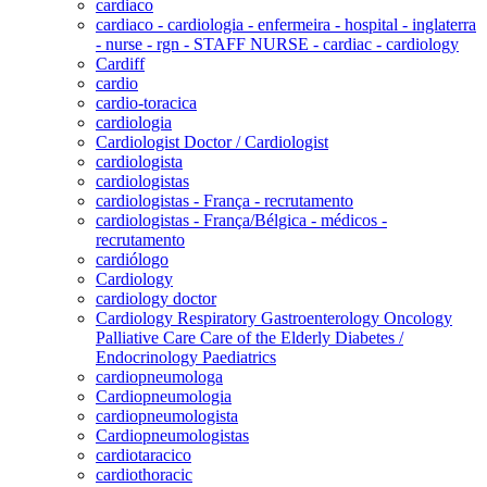
cardiaco
cardiaco - cardiologia - enfermeira - hospital - inglaterra
- nurse - rgn - STAFF NURSE - cardiac - cardiology
Cardiff
cardio
cardio-toracica
cardiologia
Cardiologist Doctor / Cardiologist
cardiologista
cardiologistas
cardiologistas - França - recrutamento
cardiologistas - França/Bélgica - médicos -
recrutamento
cardiólogo
Cardiology
cardiology doctor
Cardiology Respiratory Gastroenterology Oncology
Palliative Care Care of the Elderly Diabetes /
Endocrinology Paediatrics
cardiopneumologa
Cardiopneumologia
cardiopneumologista
Cardiopneumologistas
cardiotaracico
cardiothoracic