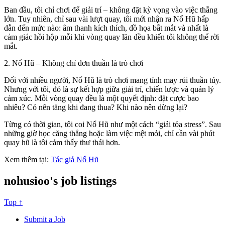
Ban đầu, tôi chỉ chơi để giải trí – không đặt kỳ vọng vào việc thắng
lớn. Tuy nhiên, chỉ sau vài lượt quay, tôi mới nhận ra Nổ Hũ hấp
dẫn đến mức nào: âm thanh kích thích, đồ họa bắt mắt và nhất là
cảm giác hồi hộp mỗi khi vòng quay lăn đều khiến tôi không thể rời
mắt.
2. Nổ Hũ – Không chỉ đơn thuần là trò chơi
Đối với nhiều người, Nổ Hũ là trò chơi mang tính may rủi thuần túy.
Nhưng với tôi, đó là sự kết hợp giữa giải trí, chiến lược và quản lý
cảm xúc. Mỗi vòng quay đều là một quyết định: đặt cược bao
nhiêu? Có nên tăng khi đang thua? Khi nào nên dừng lại?
Từng có thời gian, tôi coi Nổ Hũ như một cách “giải tỏa stress”. Sau
những giờ học căng thẳng hoặc làm việc mệt mỏi, chỉ cần vài phút
quay hũ là tôi cảm thấy thư thái hơn.
Xem thêm tại:
Tác giả Nổ Hũ
nohusioo's job listings
Top ↑
Submit a Job