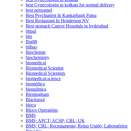
best Gynecologist in kolkata for normal delivery
best personnel
Best Psychiatrist In Kankarbagh Patna
Best Restaurant In Henderson NV
Best stomach Cancer Hospitals in hyderabad
bhpal
bhs
Big88
bilbao
Biochemie
biochemistry
biomedical
Biomedical Scientist
Biomedical Scientists
biomedical-science
biomédico
bioquímica
Birmingham
Blackpool
bloco
Bloco Operatório
BMS
BMS; APCT; ACSP; CBL; UK
BMS; CBL; Recrutamento; Reino Unido; Laboratórios