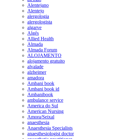
Alentejano
Alentejo
alergologia
alergologista
algarve
Algés
Allied Health
Almada
Almada Forum
ALOJAMENTO
alojamento gratuito
alvalade
alzheimer
amadora
Ambani book
Ambani book id
Ambanibook
ambulance service
America do Sul
American Nursing
Amora/Seixal
anaesthesia
Anaesthesia Specialists
anaesthesiologist doctor