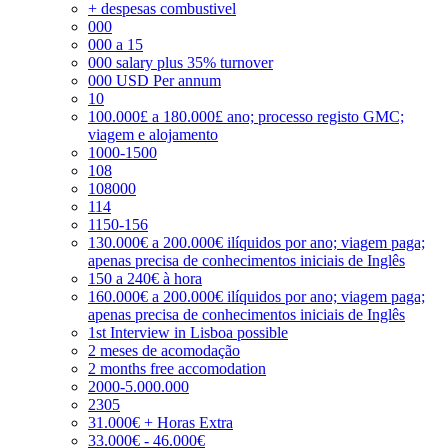
+ despesas combustivel
000
000 a 15
000 salary plus 35% turnover
000 USD Per annum
10
100.000£ a 180.000£ ano; processo registo GMC;
viagem e alojamento
1000-1500
108
108000
114
1150-156
130.000€ a 200.000€ ilíquidos por ano; viagem paga;
apenas precisa de conhecimentos iniciais de Inglês
150 a 240€ à hora
160.000€ a 200.000€ ilíquidos por ano; viagem paga;
apenas precisa de conhecimentos iniciais de Inglês
1st Interview in Lisboa possible
2 meses de acomodação
2 months free accomodation
2000-5.000.000
2305
31.000€ + Horas Extra
33.000€ - 46.000€