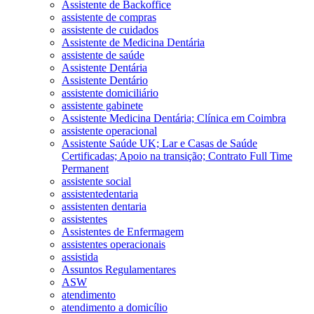
Assistente de Backoffice
assistente de compras
assistente de cuidados
Assistente de Medicina Dentária
assistente de saúde
Assistente Dentária
Assistente Dentário
assistente domiciliário
assistente gabinete
Assistente Medicina Dentária; Clínica em Coimbra
assistente operacional
Assistente Saúde UK; Lar e Casas de Saúde
Certificadas; Apoio na transição; Contrato Full Time
Permanent
assistente social
assistentedentaria
assistenten dentaria
assistentes
Assistentes de Enfermagem
assistentes operacionais
assistida
Assuntos Regulamentares
ASW
atendimento
atendimento a domicílio