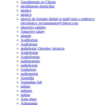
Atendimento ao Cliente
atendimento domiciliar
atrative
atrativo
através de formato digital (e-mail) para o endereço
electrónico: recrutamento@cligest.com
attractive salaries
Attractive salary
atuante
Audilogista
Audiologia
audiologia; Otorrino; técnicos
Audiologist
Audiologista
audiologistas
audiologsta
Audiology
audiometria
Austrália
Australian Job
autism
autismo
autista
Auto-glass
Autonomia