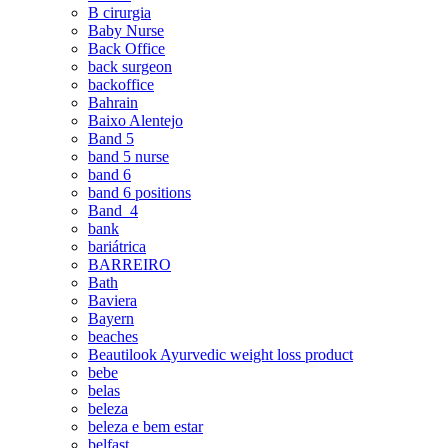
B cirurgia
Baby Nurse
Back Office
back surgeon
backoffice
Bahrain
Baixo Alentejo
Band 5
band 5 nurse
band 6
band 6 positions
Band_4
bank
bariátrica
BARREIRO
Bath
Baviera
Bayern
beaches
Beautilook Ayurvedic weight loss product
bebe
belas
beleza
beleza e bem estar
belfast