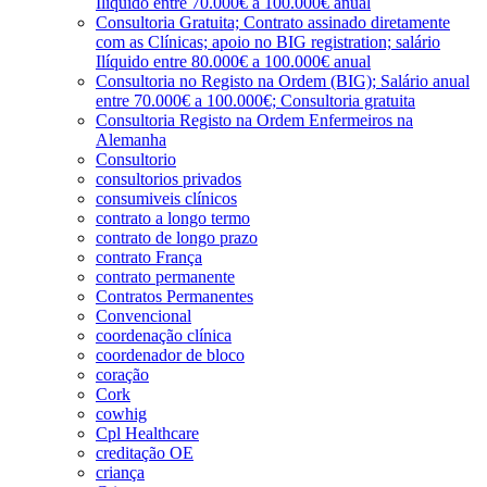
Ilíquido entre 70.000€ a 100.000€ anual
Consultoria Gratuita; Contrato assinado diretamente
com as Clínicas; apoio no BIG registration; salário
Ilíquido entre 80.000€ a 100.000€ anual
Consultoria no Registo na Ordem (BIG); Salário anual
entre 70.000€ a 100.000€; Consultoria gratuita
Consultoria Registo na Ordem Enfermeiros na
Alemanha
Consultorio
consultorios privados
consumiveis clínicos
contrato a longo termo
contrato de longo prazo
contrato França
contrato permanente
Contratos Permanentes
Convencional
coordenação clínica
coordenador de bloco
coração
Cork
cowhig
Cpl Healthcare
creditação OE
criança