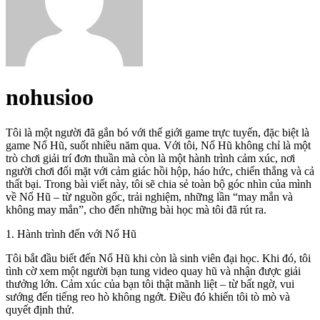
nohusioo
Tôi là một người đã gắn bó với thế giới game trực tuyến, đặc biệt là
game Nổ Hũ, suốt nhiều năm qua. Với tôi, Nổ Hũ không chỉ là một
trò chơi giải trí đơn thuần mà còn là một hành trình cảm xúc, nơi
người chơi đối mặt với cảm giác hồi hộp, háo hức, chiến thắng và cả
thất bại. Trong bài viết này, tôi sẽ chia sẻ toàn bộ góc nhìn của mình
về Nổ Hũ – từ nguồn gốc, trải nghiệm, những lần “may mắn và
không may mắn”, cho đến những bài học mà tôi đã rút ra.
1. Hành trình đến với Nổ Hũ
Tôi bắt đầu biết đến Nổ Hũ khi còn là sinh viên đại học. Khi đó, tôi
tình cờ xem một người bạn tung video quay hũ và nhận được giải
thưởng lớn. Cảm xúc của bạn tôi thật mãnh liệt – từ bất ngờ, vui
sướng đến tiếng reo hò không ngớt. Điều đó khiến tôi tò mò và
quyết định thử.