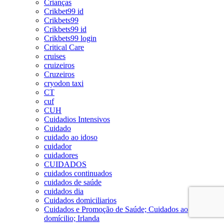
Crianças
Crikbet99 id
Crikbets99
Crikbets99 id
Crikbets99 login
Critical Care
cruises
cruizeiros
Cruzeiros
cryodon taxi
CT
cuf
CUH
Cuidadios Intensivos
Cuidado
cuidado ao idoso
cuidador
cuidadores
CUIDADOS
cuidados continuados
cuidados de saúde
cuidados dia
Cuidados domiciliarios
Cuidados e Promoção de Saúde; Cuidados ao
domícilio; Irlanda