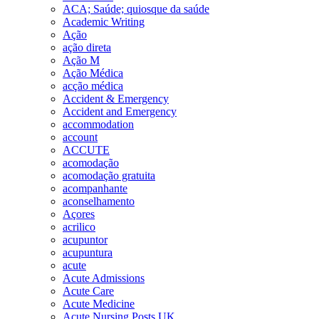
ACA; Saúde; quiosque da saúde
Academic Writing
Ação
ação direta
Ação M
Ação Médica
acção médica
Accident & Emergency
Accident and Emergency
accommodation
account
ACCUTE
acomodação
acomodação gratuita
acompanhante
aconselhamento
Açores
acrilico
acupuntor
acupuntura
acute
Acute Admissions
Acute Care
Acute Medicine
Acute Nursing Posts UK