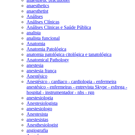
anaesthetic practitioner
anaesthetics
anaesthetist
Análises
Análises Clínicas
Análises Clinicas e Saúde Pública
analista
analista funcional
Anatomia
Anatomia Patológica
anatomia patológica citológica e tanatológica
Anatomical Pathology
anestesia
anestesia frança
Anestésico
Anestésico - cardiaco - cardiologia - enfermeira
anestésico - enfermeiras - entrevista Skype - esfrega -
hospital - instrumentador - nhs - rgn
anestesiologia
Anestesiologista
anestesiologo
Anestesista
anestesistas
Anesthesiologist
angiografia