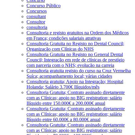
Concurso
Concurso Público
Concursos
consultant
Consultor
consultoria
Consultoria e registo gratuitos na Ordem dos Médicos
em França; condições salariais atrativas
Consultoria Gratuita no Registo no Dental Council;
Organização com Clínicas do NHS
Consultoria Gratuita no Registo no General Dental
Council; Integração em rede de clínicas de prestígio
com parceria com o NHS; evolução na carreia
Consultoria gratuita registo do curso na Cruz Vermelha
Suíça; acompanhamento local; várias cidades
Consultoria gratuita; Apoio na Integração; Hospital
Holanda; Salário 3.700€ Ilíquidos/mês
Consultoria Gratuita; Contrato assinado diretamente
com as Clínicas; apoio no BIG registration; salário
Ilíquido entre 150.000€ a 200.000€ anual
Consultoria Gratuita; Contrato assinado diretamente
com as Clínicas; apoio no BIG registration; salário
Ilíquido entre 60.000€ a 80.000€ anual
Consultoria Gratuita; Contrato assinado diretamente
com as Clínicas; apoio no BIG registration; salário