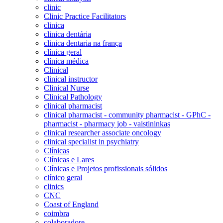
clinic
Clinic Practice Facilitators
clinica
clinica dentária
clinica dentaria na frança
clínica geral
clínica médica
Clinical
clinical instructor
Clinical Nurse
Clinical Pathology
clinical pharmacist
clinical pharmacist - community pharmacist - GPhC -
pharmacist - pharmacy job - vaistininkas
clinical researcher associate oncology
clinical specialist in psychiatry
Clínicas
Clínicas e Lares
Clínicas e Projetos profissionais sólidos
clínico geral
clinics
CNC
Coast of England
coimbra
colaboradore