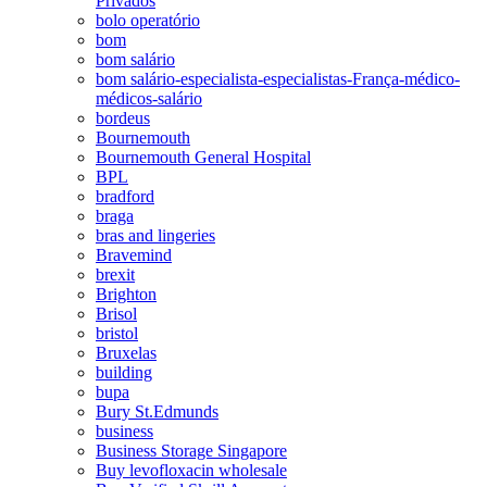
Privados
bolo operatório
bom
bom salário
bom salário-especialista-especialistas-França-médico-
médicos-salário
bordeus
Bournemouth
Bournemouth General Hospital
BPL
bradford
braga
bras and lingeries
Bravemind
brexit
Brighton
Brisol
bristol
Bruxelas
building
bupa
Bury St.Edmunds
business
Business Storage Singapore
Buy levofloxacin wholesale