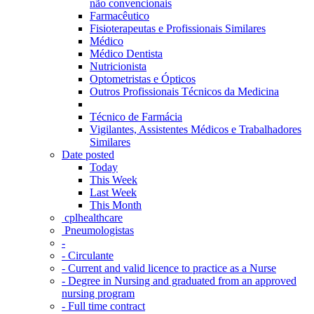
não convencionais
Farmacêutico
Fisioterapeutas e Profissionais Similares
Médico
Médico Dentista
Nutricionista
Optometristas e Ópticos
Outros Profissionais Técnicos da Medicina
Técnico de Farmácia
Vigilantes, Assistentes Médicos e Trabalhadores
Similares
Date posted
Today
This Week
Last Week
This Month
‎ cplhealthcare‬
Pneumologistas
-
- Circulante
- Current and valid licence to practice as a Nurse
- Degree in Nursing and graduated from an approved
nursing program
- Full time contract