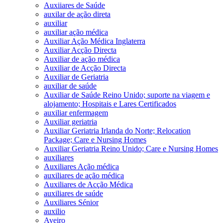
Auxiiares de Saúde
auxilar de ação direta
auxiliar
auxiliar ação médica
Auxiliar Ação Médica Inglaterra
Auxiliar Acção Directa
Auxiliar de ação médica
Auxiliar de Acção Directa
Auxiliar de Geriatria
auxiliar de saúde
Auxiliar de Saúde Reino Unido; suporte na viagem e
alojamento; Hospitais e Lares Certificados
auxiliar enfermagem
Auxiliar geriatria
Auxiliar Geriatria Irlanda do Norte; Relocation
Package; Care e Nursing Homes
Auxiliar Geriatria Reino Unido; Care e Nursing Homes
auxiliares
Auxiliares Ação médica
auxiliares de ação médica
Auxiliares de Acção Médica
auxiliares de saúde
Auxiliares Sénior
auxilio
Aveiro