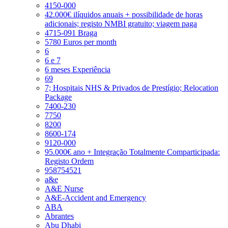
4150-000
42.000€ ilíquidos anuais + possibilidade de horas
adicionais; registo NMBI gratuito; viagem paga
4715-091 Braga
5780 Euros per month
6
6 e 7
6 meses Experiência
69
7; Hospitais NHS & Privados de Prestígio; Relocation
Package
7400-230
7750
8200
8600-174
9120-000
95.000€ ano + Integração Totalmente Comparticipada:
Registo Ordem
958754521
a&e
A&E Nurse
A&E-Accident and Emergency
ABA
Abrantes
Abu Dhabi