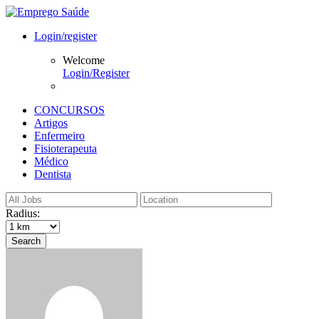
Login/register
Welcome
Login/Register
CONCURSOS
Artigos
Enfermeiro
Fisioterapeuta
Médico
Dentista
Radius:
Search