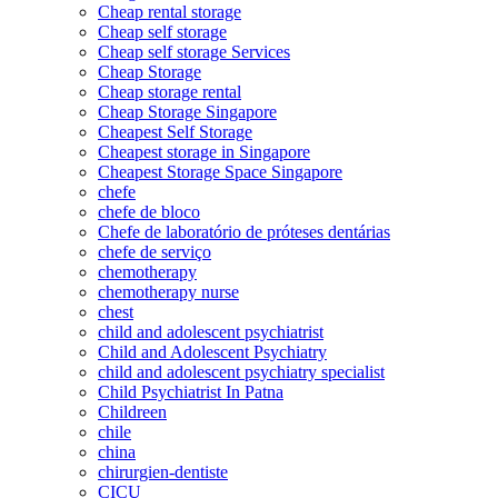
Cheap rental storage
Cheap self storage
Cheap self storage Services
Cheap Storage
Cheap storage rental
Cheap Storage Singapore
Cheapest Self Storage
Cheapest storage in Singapore
Cheapest Storage Space Singapore
chefe
chefe de bloco
Chefe de laboratório de próteses dentárias
chefe de serviço
chemotherapy
chemotherapy nurse
chest
child and adolescent psychiatrist
Child and Adolescent Psychiatry
child and adolescent psychiatry specialist
Child Psychiatrist In Patna
Childreen
chile
china
chirurgien-dentiste
CICU