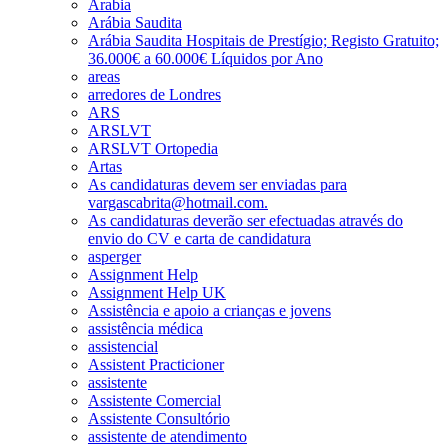
Arabia
Arábia Saudita
Arábia Saudita Hospitais de Prestígio; Registo Gratuito;
36.000€ a 60.000€ Líquidos por Ano
areas
arredores de Londres
ARS
ARSLVT
ARSLVT Ortopedia
Artas
As candidaturas devem ser enviadas para
vargascabrita@hotmail.com.
As candidaturas deverão ser efectuadas através do
envio do CV e carta de candidatura
asperger
Assignment Help
Assignment Help UK
Assistência e apoio a crianças e jovens
assistência médica
assistencial
Assistent Practicioner
assistente
Assistente Comercial
Assistente Consultório
assistente de atendimento