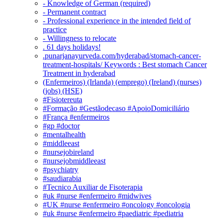
- Knowledge of German (required)
- Permanent contract
- Professional experience in the intended field of
practice
- Willingness to relocate
. 61 days holidays!
.punarjanayurveda.com/hyderabad/stomach-cancer-
treatment-hospitals/ Keywords : Best stomach Cancer
Treatment in hyderabad
(Enfermeiros) (Irlanda) (emprego) (Ireland) (nurses)
(jobs) (HSE)
#Fisiotereuta
#Formação #Gestãodecaso #ApoioDomiciliário
#França #enfermeiros
#gp #doctor
#mentalhealth
#middleeast
#nursejobireland
#nursejobmiddleeast
#psychiatry
#saudiarabia
#Tecnico Auxiliar de Fisoterapia
#uk #nurse #enfermeiro #midwives
#UK #nurse #enfermeiro #oncology #oncologia
#uk #nurse #enfermeiro #paediatric #pediatria