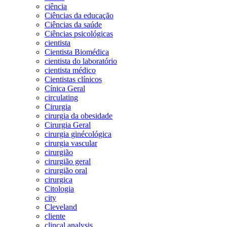
ciência
Ciências da educação
Ciências da saúde
Ciências psicológicas
cientista
Cientista Biomédica
cientista do laboratório
cientista médico
Cientistas clínicos
Cínica Geral
circulating
Cirurgia
cirurgia da obesidade
Cirurgia Geral
cirurgia ginécológica
cirurgia vascular
cirurgião
cirurgião geral
cirurgião oral
cirurgica
Citologia
city
Cleveland
cliente
clincal analysis