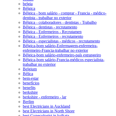
belgia
Bélgica
Bélgica - bom salário - comprar - Francia - médico-
dentista - trabalhar no exterior
Bélgica - colaboradores - dentistas - Trabalho
Bélgica - dentistas - recrutamento
Bélgica - Enfermeiros - Recrutamen
Bélgica - Enfermeiros - recrutamento
Bélgica - especialistas - médicos - recrutamento
Bélgica-bom salário-Enfermagem-enfermeira-
enfermeiro-Francia-trabalhar no exterior
Bélgica-bom salário-enfermeiro-país estrangeiro
Bélgica-bom salário-Francia-médicos especialista-
trabalhar no exterior
Belgium
Bélica
bem-estar
benefícios
benefits
berkshire
berkshire - enfermeiro - lar
Berlim
best Electricians in Auckland
best Electricians in North Shore
best Gynecologist in kolkata