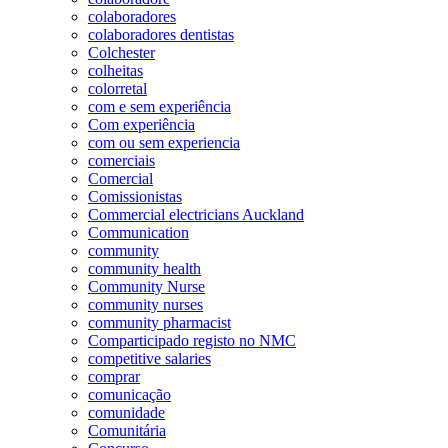
colaboradores
colaboradores dentistas
Colchester
colheitas
colorretal
com e sem experiência
Com experiência
com ou sem experiencia
comerciais
Comercial
Comissionistas
Commercial electricians Auckland
Communication
community
community health
Community Nurse
community nurses
community pharmacist
Comparticipado registo no NMC
competitive salaries
comprar
comunicação
comunidade
Comunitária