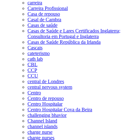
carreira
Carreira Profissional
Casa de repouso
Casal de Cambra
Casas de saúde
Casas de Saúde e Lares Certificados Inglaterra;
Consultoria em Portugal e Inglaterra
Casas de Saúde República da Irlanda
Cascais
cateterismo
cath lab
CBL
CCP
CCU
central de Londres
central nervous system
Centro
Centro de repouso
Centro Hospitalar
Centro Hospitalar Cova da Beira
challenging bhavior
Channel Island
channel islands
charge nurse
charge nurses