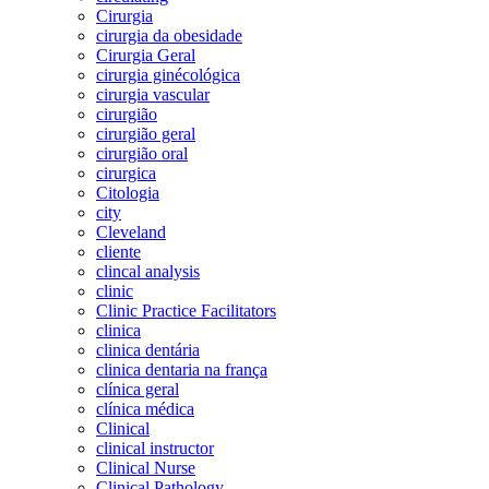
Cirurgia
cirurgia da obesidade
Cirurgia Geral
cirurgia ginécológica
cirurgia vascular
cirurgião
cirurgião geral
cirurgião oral
cirurgica
Citologia
city
Cleveland
cliente
clincal analysis
clinic
Clinic Practice Facilitators
clinica
clinica dentária
clinica dentaria na frança
clínica geral
clínica médica
Clinical
clinical instructor
Clinical Nurse
Clinical Pathology