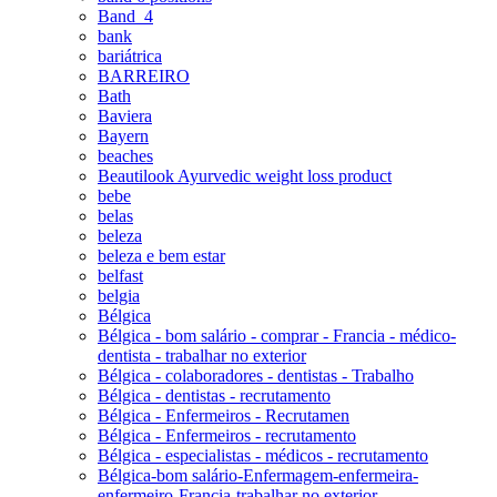
Band_4
bank
bariátrica
BARREIRO
Bath
Baviera
Bayern
beaches
Beautilook Ayurvedic weight loss product
bebe
belas
beleza
beleza e bem estar
belfast
belgia
Bélgica
Bélgica - bom salário - comprar - Francia - médico-
dentista - trabalhar no exterior
Bélgica - colaboradores - dentistas - Trabalho
Bélgica - dentistas - recrutamento
Bélgica - Enfermeiros - Recrutamen
Bélgica - Enfermeiros - recrutamento
Bélgica - especialistas - médicos - recrutamento
Bélgica-bom salário-Enfermagem-enfermeira-
enfermeiro-Francia-trabalhar no exterior