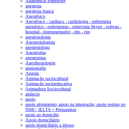
Anatomical Pathology
anestesia
anestesia frança
Anestésico
Anestésico - cardiaco - cardiologia - enfermeira
anestésico - enfermeiras - entrevista Skype - esfrega -
hospital - instrumentador - nhs - rgn
anestesiologia
Anestesiologista
anestesiologo
Anestesista
anestesistas
Anesthesiologist
angiografia
Angola
Animação sociocultural
Animação socioeducativa
Animadora Sociocultural
anúncio
apoio
apoio alojamento; apoio na integração; apoio registo no
NMC; IELTS + Preparation
apoio ao domicilio
Apoio domiciliário
apoio domiciliário a idosos