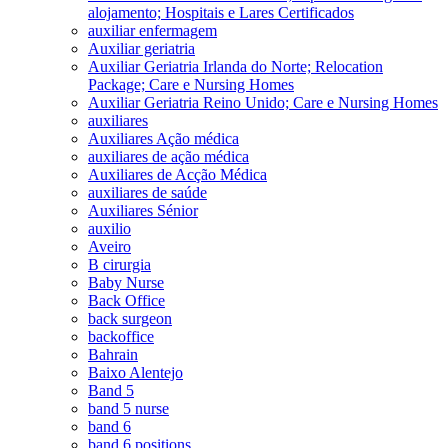
alojamento; Hospitais e Lares Certificados
auxiliar enfermagem
Auxiliar geriatria
Auxiliar Geriatria Irlanda do Norte; Relocation
Package; Care e Nursing Homes
Auxiliar Geriatria Reino Unido; Care e Nursing Homes
auxiliares
Auxiliares Ação médica
auxiliares de ação médica
Auxiliares de Acção Médica
auxiliares de saúde
Auxiliares Sénior
auxilio
Aveiro
B cirurgia
Baby Nurse
Back Office
back surgeon
backoffice
Bahrain
Baixo Alentejo
Band 5
band 5 nurse
band 6
band 6 positions