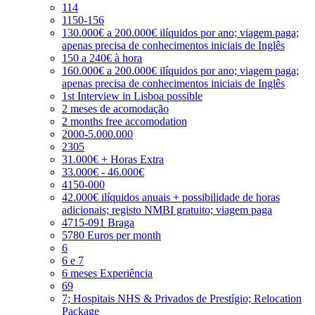
114
1150-156
130.000€ a 200.000€ ilíquidos por ano; viagem paga;
apenas precisa de conhecimentos iniciais de Inglês
150 a 240€ à hora
160.000€ a 200.000€ ilíquidos por ano; viagem paga;
apenas precisa de conhecimentos iniciais de Inglês
1st Interview in Lisboa possible
2 meses de acomodação
2 months free accomodation
2000-5.000.000
2305
31.000€ + Horas Extra
33.000€ - 46.000€
4150-000
42.000€ ilíquidos anuais + possibilidade de horas
adicionais; registo NMBI gratuito; viagem paga
4715-091 Braga
5780 Euros per month
6
6 e 7
6 meses Experiência
69
7; Hospitais NHS & Privados de Prestígio; Relocation
Package