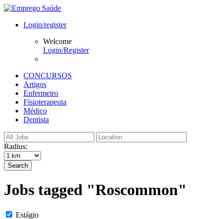
Login/register
Welcome
Login/Register
CONCURSOS
Artigos
Enfermeiro
Fisioterapeuta
Médico
Dentista
Radius:
Search
Jobs tagged "Roscommon"
Estágio