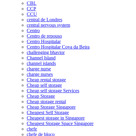
CBL
CCP
CCU
central de Londres
central nervous system
Centro
Centro de repouso
Centro Hospitalar
Centro Hospitalar Cova da Beira
challenging bhavior
Channel Island
channel islands
charge nurse
charge nurses
Cheap rental storage
Cheap self storage
Cheap self storage Services
Cheap Storage
Cheap storage rental
Cheap Storage Singapore
Cheapest Self Storage
Cheapest storage in Singapore
Cheapest Storage Space Singapore
chefe
chefe de bloco