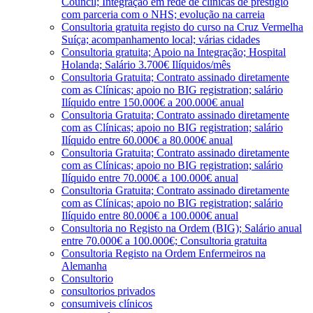
Council; Integração em rede de clínicas de prestígio
com parceria com o NHS; evolução na carreia
Consultoria gratuita registo do curso na Cruz Vermelha
Suíça; acompanhamento local; várias cidades
Consultoria gratuita; Apoio na Integração; Hospital
Holanda; Salário 3.700€ Ilíquidos/mês
Consultoria Gratuita; Contrato assinado diretamente
com as Clínicas; apoio no BIG registration; salário
Ilíquido entre 150.000€ a 200.000€ anual
Consultoria Gratuita; Contrato assinado diretamente
com as Clínicas; apoio no BIG registration; salário
Ilíquido entre 60.000€ a 80.000€ anual
Consultoria Gratuita; Contrato assinado diretamente
com as Clínicas; apoio no BIG registration; salário
Ilíquido entre 70.000€ a 100.000€ anual
Consultoria Gratuita; Contrato assinado diretamente
com as Clínicas; apoio no BIG registration; salário
Ilíquido entre 80.000€ a 100.000€ anual
Consultoria no Registo na Ordem (BIG); Salário anual
entre 70.000€ a 100.000€; Consultoria gratuita
Consultoria Registo na Ordem Enfermeiros na
Alemanha
Consultorio
consultorios privados
consumiveis clínicos