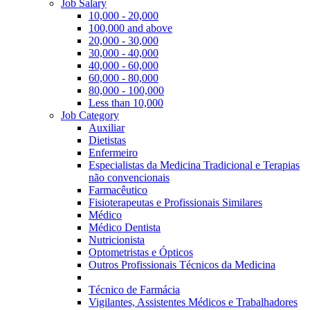
Job Salary
10,000 - 20,000
100,000 and above
20,000 - 30,000
30,000 - 40,000
40,000 - 60,000
60,000 - 80,000
80,000 - 100,000
Less than 10,000
Job Category
Auxiliar
Dietistas
Enfermeiro
Especialistas da Medicina Tradicional e Terapias
não convencionais
Farmacêutico
Fisioterapeutas e Profissionais Similares
Médico
Médico Dentista
Nutricionista
Optometristas e Ópticos
Outros Profissionais Técnicos da Medicina
Técnico de Farmácia
Vigilantes, Assistentes Médicos e Trabalhadores