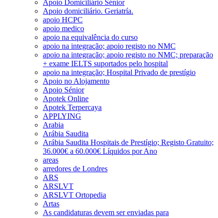
Apoio Domiciliário Sénior
Apoio domiciliário. Geriatría.
apoio HCPC
apoio medico
apoio na equivalência do curso
apoio na integração; apoio registo no NMC
apoio na integração; apoio registo no NMC; preparação
+ exame IELTS suportados pelo hospital
apoio na integração; Hospital Privado de prestígio
Apoio no Alojamento
Apoio Sénior
Apotek Online
Apotek Terpercaya
APPLYING
Arabia
Arábia Saudita
Arábia Saudita Hospitais de Prestígio; Registo Gratuito;
36.000€ a 60.000€ Líquidos por Ano
areas
arredores de Londres
ARS
ARSLVT
ARSLVT Ortopedia
Artas
As candidaturas devem ser enviadas para