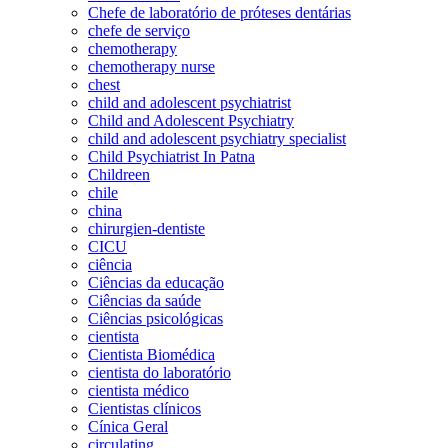
Chefe de laboratório de próteses dentárias
chefe de serviço
chemotherapy
chemotherapy nurse
chest
child and adolescent psychiatrist
Child and Adolescent Psychiatry
child and adolescent psychiatry specialist
Child Psychiatrist In Patna
Childreen
chile
china
chirurgien-dentiste
CICU
ciência
Ciências da educação
Ciências da saúde
Ciências psicológicas
cientista
Cientista Biomédica
cientista do laboratório
cientista médico
Cientistas clínicos
Cínica Geral
circulating