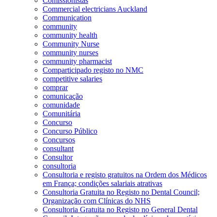
Comissionistas
Commercial electricians Auckland
Communication
community
community health
Community Nurse
community nurses
community pharmacist
Comparticipado registo no NMC
competitive salaries
comprar
comunicação
comunidade
Comunitária
Concurso
Concurso Público
Concursos
consultant
Consultor
consultoria
Consultoria e registo gratuitos na Ordem dos Médicos
em França; condições salariais atrativas
Consultoria Gratuita no Registo no Dental Council;
Organização com Clínicas do NHS
Consultoria Gratuita no Registo no General Dental