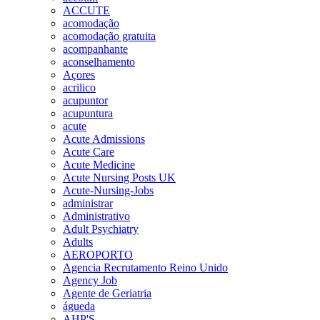
ACCUTE
acomodação
acomodação gratuita
acompanhante
aconselhamento
Açores
acrilico
acupuntor
acupuntura
acute
Acute Admissions
Acute Care
Acute Medicine
Acute Nursing Posts UK
Acute-Nursing-Jobs
administrar
Administrativo
Adult Psychiatry
Adults
AEROPORTO
Agencia Recrutamento Reino Unido
Agency Job
Agente de Geriatria
águeda
AHP'S