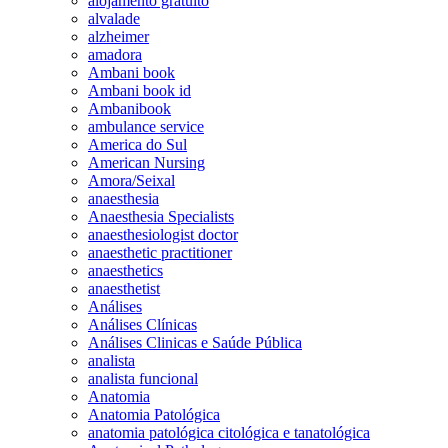
alojamento gratuito
alvalade
alzheimer
amadora
Ambani book
Ambani book id
Ambanibook
ambulance service
America do Sul
American Nursing
Amora/Seixal
anaesthesia
Anaesthesia Specialists
anaesthesiologist doctor
anaesthetic practitioner
anaesthetics
anaesthetist
Análises
Análises Clínicas
Análises Clinicas e Saúde Pública
analista
analista funcional
Anatomia
Anatomia Patológica
anatomia patológica citológica e tanatológica