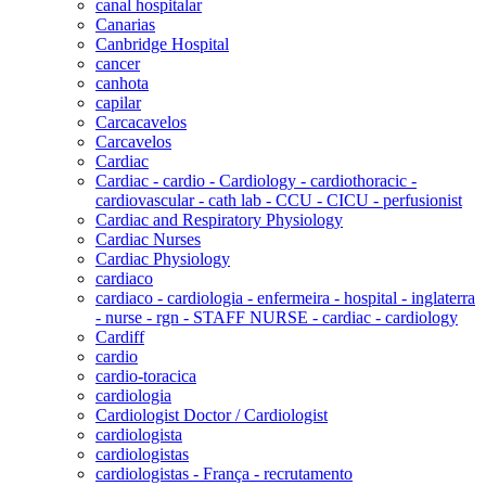
canal hospitalar
Canarias
Canbridge Hospital
cancer
canhota
capilar
Carcacavelos
Carcavelos
Cardiac
Cardiac - cardio - Cardiology - cardiothoracic -
cardiovascular - cath lab - CCU - CICU - perfusionist
Cardiac and Respiratory Physiology
Cardiac Nurses
Cardiac Physiology
cardiaco
cardiaco - cardiologia - enfermeira - hospital - inglaterra
- nurse - rgn - STAFF NURSE - cardiac - cardiology
Cardiff
cardio
cardio-toracica
cardiologia
Cardiologist Doctor / Cardiologist
cardiologista
cardiologistas
cardiologistas - França - recrutamento