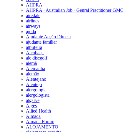
AHPRA
AHPRA - Australian Job - Genral Practitioner GMC
airedale
airlines
airways
ajuda
Ajudante Acção Directa
ajudante familiar
albufeira
Alcobaça
ale discgolf
alemã
Alemanha
alemão
Alentejano
Alentejo
alergologia
alergologista
algarve
Algés
Allied Health
Almada
Almada Forum
ALOJAMENTO