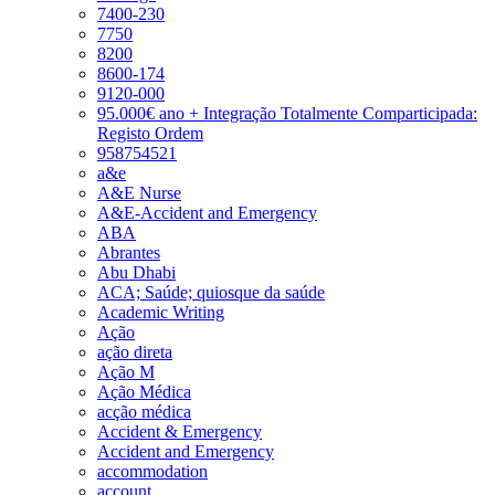
7400-230
7750
8200
8600-174
9120-000
95.000€ ano + Integração Totalmente Comparticipada:
Registo Ordem
958754521
a&e
A&E Nurse
A&E-Accident and Emergency
ABA
Abrantes
Abu Dhabi
ACA; Saúde; quiosque da saúde
Academic Writing
Ação
ação direta
Ação M
Ação Médica
acção médica
Accident & Emergency
Accident and Emergency
accommodation
account