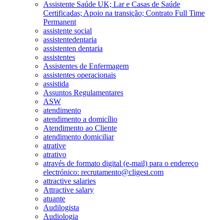
Assistente Saúde UK; Lar e Casas de Saúde
Certificadas; Apoio na transição; Contrato Full Time
Permanent
assistente social
assistentedentaria
assistenten dentaria
assistentes
Assistentes de Enfermagem
assistentes operacionais
assistida
Assuntos Regulamentares
ASW
atendimento
atendimento a domicílio
Atendimento ao Cliente
atendimento domiciliar
atrative
atrativo
através de formato digital (e-mail) para o endereço
electrónico: recrutamento@cligest.com
attractive salaries
Attractive salary
atuante
Audilogista
Audiologia