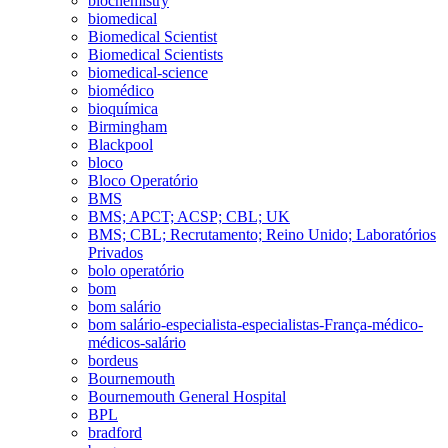
biochemistry
biomedical
Biomedical Scientist
Biomedical Scientists
biomedical-science
biomédico
bioquímica
Birmingham
Blackpool
bloco
Bloco Operatório
BMS
BMS; APCT; ACSP; CBL; UK
BMS; CBL; Recrutamento; Reino Unido; Laboratórios
Privados
bolo operatório
bom
bom salário
bom salário-especialista-especialistas-França-médico-
médicos-salário
bordeus
Bournemouth
Bournemouth General Hospital
BPL
bradford