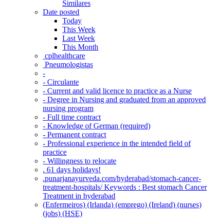
Similares
Date posted
Today
This Week
Last Week
This Month
‎ cplhealthcare‬
Pneumologistas
-
- Circulante
- Current and valid licence to practice as a Nurse
- Degree in Nursing and graduated from an approved
nursing program
- Full time contract
- Knowledge of German (required)
- Permanent contract
- Professional experience in the intended field of
practice
- Willingness to relocate
. 61 days holidays!
.punarjanayurveda.com/hyderabad/stomach-cancer-
treatment-hospitals/ Keywords : Best stomach Cancer
Treatment in hyderabad
(Enfermeiros) (Irlanda) (emprego) (Ireland) (nurses)
(jobs) (HSE)