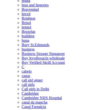
braga
bras and lingeries
Bravemind
brexit
Brighton
Brisol
bristol
Bruxelas
building
bupa
Bury St.Edmunds
business
Business Storage Singapore
Buy levofloxacin wholesale
Buy Verified Skrill Account
C
cabelo
cagas
call girl ajmer
call girls
Call girls in Delhi
Cambridge
Cambridge NHS Hospital
canal da mancha
Canal Farmácia