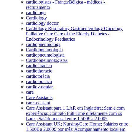
cardiologistas - França/Bélgica - médicos -
recrutamento
cardiólogo
Cardiology
cardiology doctor
Cardiology Respiratory Gastroenterology Oncology
Palliative Care Care of the Elderly Diabetes /
Endocrinology Paediatrics
cardiopneumologa
Cardiopneumologia
cardiopneumologista
Cardiopneumologistas
cardiotaracico
cardiothoracic
cardiotorácia
cardiotoracica
cardiovascular
care
Care Asistants
care assistant
Care Assistant para 1 LAR em Inglaterra; Sem e com
experiência; Contrato Full Time diretamente com os
Lares; Salário mensal entre 1.500£ a 2.000£
Care Assistant UK; Nursing/Care Home; Salários entre
1.500£ a 2.000£ por mês; Acompanhamento local em