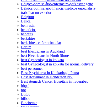
Bélgica-bom salário-enfermeiro-país estrangeiro
Bélgica-bom salário-Francia-médicos especialista-
trabalhar no exterior
Belgium
Bélica
bem-estar
benefícios
benefits
berkshire
berkshire - enfermeiro - lar
Berlim
best Electricians in Auckland
best Electricians in North Shore
best Gynecologist in kolkata
best Gynecologist in kolkata for normal delivery
best personnel
Best Psychiatrist In Kankarbagh Patna
Best Restaurant In Henderson NV
Best stomach Cancer Hospitals in hyderabad
bhpal
bhs
Big88
bilbao
Biochemie