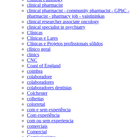
clinical pharmacist
clinical pharmacist - community pharmacist - GPhC -
pharmacist - pharmacy job - vaistininkas
clinical researcher associate oncology
clinical specialist in psychiatry
Clínicas
Clínicas e Lares
Clínicas e Projetos profissionais sólidos
clínico geral
clinics
CNC
Coast of England
coimbra
colaboradore
colaboradores
colaboradores dentistas
Colchester
colheitas
colorretal
com e sem experiência
Com experiência
com ou sem experiencia
comerciais
Comercial