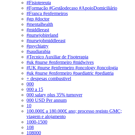
#Fisiotereuta
#Formação #Gestãodecaso #ApoioDomiciliário
#França #enfermeiros
#gp #doctor
#mentalhealth
#middleeast
#nursejobireland
#nursejobmiddleeast
#psychiatry
#saudiarabia
#Tecnico Auxiliar de Fisoterapia
#uk #nurse #enfermeiro #midwives
#UK #nurse #enfermeiro #oncology #oncologia
#uk #nurse #enfermeiro #paediatric #pediatria
+ despesas combustivel
000
000 a 15
000 salary plus 35% turnover
000 USD Per annum
10
100.000£ a 180.000£ ano; processo registo GMC;
viagem e alojamento
1000-1500
108
108000