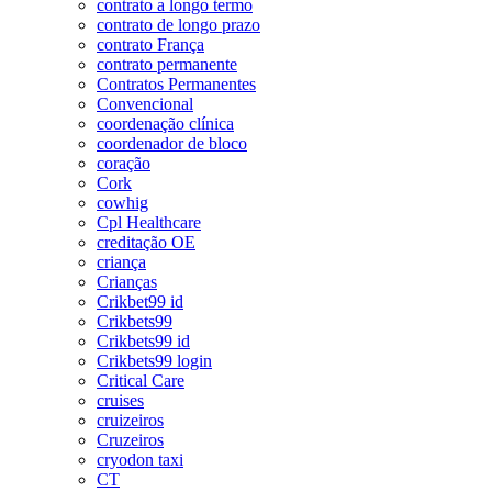
contrato a longo termo
contrato de longo prazo
contrato França
contrato permanente
Contratos Permanentes
Convencional
coordenação clínica
coordenador de bloco
coração
Cork
cowhig
Cpl Healthcare
creditação OE
criança
Crianças
Crikbet99 id
Crikbets99
Crikbets99 id
Crikbets99 login
Critical Care
cruises
cruizeiros
Cruzeiros
cryodon taxi
CT