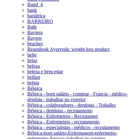
Band_4
bank
bariátrica
BARREIRO
Bath
Baviera
Bayern
beaches
Beautilook Ayurvedic weight loss product
bebe
belas
beleza
beleza e bem estar
belfast
belgia
Bélgica
Bélgica - bom salário - comprar - Francia - médico-
dentista - trabalhar no exterior
Bélgica - colaboradores - dentistas - Trabalho
Bélgica - dentistas - recrutamento
Bélgica - Enfermeiros - Recrutamen
Bélgica - Enfermeiros - recrutamento
Bélgica - especialistas - médicos - recrutamento
Bélgica-bom salário-Enfermagem-enfermeira-
enfermeiro-Francia-trabalhar no exterior