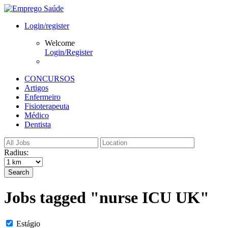
Login/register
Welcome
Login/Register
CONCURSOS
Artigos
Enfermeiro
Fisioterapeuta
Médico
Dentista
Radius:
Search
Jobs tagged "nurse ICU UK"
Estágio