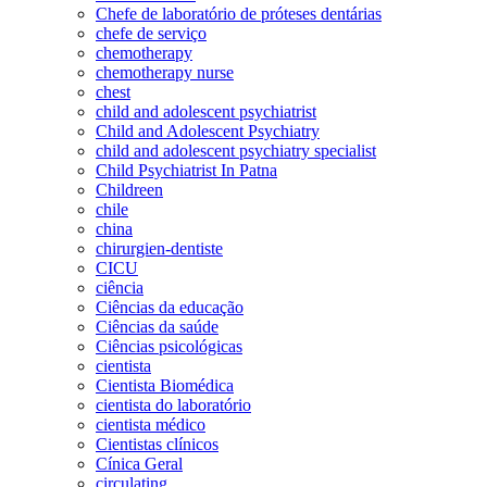
Chefe de laboratório de próteses dentárias
chefe de serviço
chemotherapy
chemotherapy nurse
chest
child and adolescent psychiatrist
Child and Adolescent Psychiatry
child and adolescent psychiatry specialist
Child Psychiatrist In Patna
Childreen
chile
china
chirurgien-dentiste
CICU
ciência
Ciências da educação
Ciências da saúde
Ciências psicológicas
cientista
Cientista Biomédica
cientista do laboratório
cientista médico
Cientistas clínicos
Cínica Geral
circulating