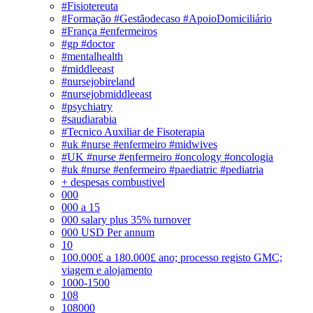
#Fisiotereuta
#Formação #Gestãodecaso #ApoioDomiciliário
#França #enfermeiros
#gp #doctor
#mentalhealth
#middleeast
#nursejobireland
#nursejobmiddleeast
#psychiatry
#saudiarabia
#Tecnico Auxiliar de Fisoterapia
#uk #nurse #enfermeiro #midwives
#UK #nurse #enfermeiro #oncology #oncologia
#uk #nurse #enfermeiro #paediatric #pediatria
+ despesas combustivel
000
000 a 15
000 salary plus 35% turnover
000 USD Per annum
10
100.000£ a 180.000£ ano; processo registo GMC;
viagem e alojamento
1000-1500
108
108000