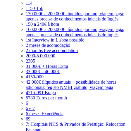
114
1150-156
130.000€ a 200.000€ ilíquidos por ano; viagem paga;
apenas precisa de conhecimentos iniciais de Inglês
150 a 240€ à hora
160.000€ a 200.000€ ilíquidos por ano; viagem paga;
apenas precisa de conhecimentos iniciais de Inglês
1st Interview in Lisboa possible
2 meses de acomodação
2 months free accomodation
2000-5.000.000
2305
31.000€ + Horas Extra
33.000€ - 46.000€
4150-000
42.000€ ilíquidos anuais + possibilidade de horas
adicionais; registo NMBI gratuito; viagem paga
4715-091 Braga
5780 Euros per month
6
6 e 7
6 meses Experiência
69
7; Hospitais NHS & Privados de Prestígio; Relocation
Package