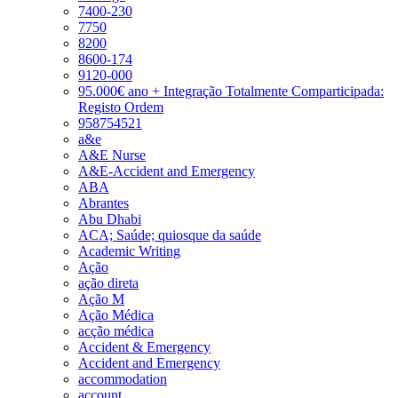
7400-230
7750
8200
8600-174
9120-000
95.000€ ano + Integração Totalmente Comparticipada:
Registo Ordem
958754521
a&e
A&E Nurse
A&E-Accident and Emergency
ABA
Abrantes
Abu Dhabi
ACA; Saúde; quiosque da saúde
Academic Writing
Ação
ação direta
Ação M
Ação Médica
acção médica
Accident & Emergency
Accident and Emergency
accommodation
account