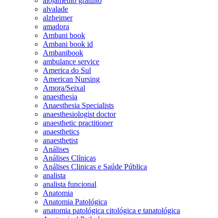
alojamento gratuito
alvalade
alzheimer
amadora
Ambani book
Ambani book id
Ambanibook
ambulance service
America do Sul
American Nursing
Amora/Seixal
anaesthesia
Anaesthesia Specialists
anaesthesiologist doctor
anaesthetic practitioner
anaesthetics
anaesthetist
Análises
Análises Clínicas
Análises Clinicas e Saúde Pública
analista
analista funcional
Anatomia
Anatomia Patológica
anatomia patológica citológica e tanatológica