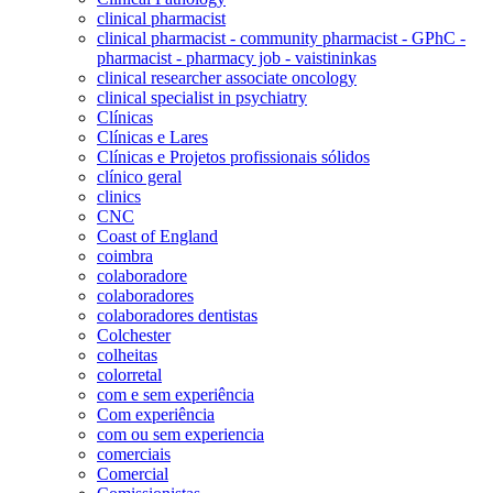
clinical pharmacist
clinical pharmacist - community pharmacist - GPhC -
pharmacist - pharmacy job - vaistininkas
clinical researcher associate oncology
clinical specialist in psychiatry
Clínicas
Clínicas e Lares
Clínicas e Projetos profissionais sólidos
clínico geral
clinics
CNC
Coast of England
coimbra
colaboradore
colaboradores
colaboradores dentistas
Colchester
colheitas
colorretal
com e sem experiência
Com experiência
com ou sem experiencia
comerciais
Comercial