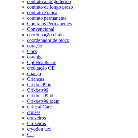
contrato a longo termo
contrato de longo prazo
contrato França
contrato permanente
Contratos Permanentes
Convencional
coordenação clínica
coordenador de bloco
coração
Cork
cowhig
Cpl Healthcare
creditação OE
criança
Crianças
Crikbet99 id
Crikbets99
Crikbets99 id
Crikbets99 login
Critical Care
cruises
cruizeiros
Cruzeiros
cryodon taxi
CT