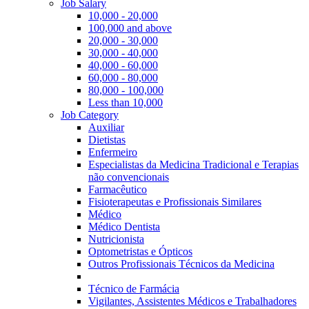
Job Salary
10,000 - 20,000
100,000 and above
20,000 - 30,000
30,000 - 40,000
40,000 - 60,000
60,000 - 80,000
80,000 - 100,000
Less than 10,000
Job Category
Auxiliar
Dietistas
Enfermeiro
Especialistas da Medicina Tradicional e Terapias
não convencionais
Farmacêutico
Fisioterapeutas e Profissionais Similares
Médico
Médico Dentista
Nutricionista
Optometristas e Ópticos
Outros Profissionais Técnicos da Medicina
Técnico de Farmácia
Vigilantes, Assistentes Médicos e Trabalhadores