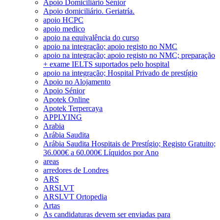
Apoio Domiciliário Sénior
Apoio domiciliário. Geriatría.
apoio HCPC
apoio medico
apoio na equivalência do curso
apoio na integração; apoio registo no NMC
apoio na integração; apoio registo no NMC; preparação
+ exame IELTS suportados pelo hospital
apoio na integração; Hospital Privado de prestígio
Apoio no Alojamento
Apoio Sénior
Apotek Online
Apotek Terpercaya
APPLYING
Arabia
Arábia Saudita
Arábia Saudita Hospitais de Prestígio; Registo Gratuito;
36.000€ a 60.000€ Líquidos por Ano
areas
arredores de Londres
ARS
ARSLVT
ARSLVT Ortopedia
Artas
As candidaturas devem ser enviadas para