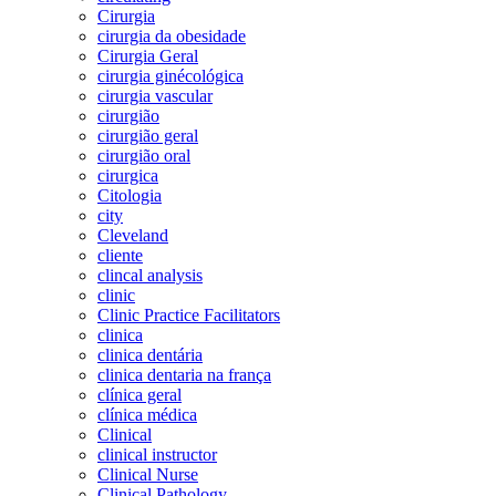
Cirurgia
cirurgia da obesidade
Cirurgia Geral
cirurgia ginécológica
cirurgia vascular
cirurgião
cirurgião geral
cirurgião oral
cirurgica
Citologia
city
Cleveland
cliente
clincal analysis
clinic
Clinic Practice Facilitators
clinica
clinica dentária
clinica dentaria na frança
clínica geral
clínica médica
Clinical
clinical instructor
Clinical Nurse
Clinical Pathology