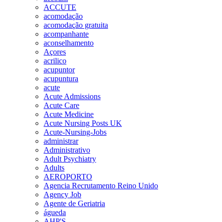
ACCUTE
acomodação
acomodação gratuita
acompanhante
aconselhamento
Açores
acrilico
acupuntor
acupuntura
acute
Acute Admissions
Acute Care
Acute Medicine
Acute Nursing Posts UK
Acute-Nursing-Jobs
administrar
Administrativo
Adult Psychiatry
Adults
AEROPORTO
Agencia Recrutamento Reino Unido
Agency Job
Agente de Geriatria
águeda
AHP'S