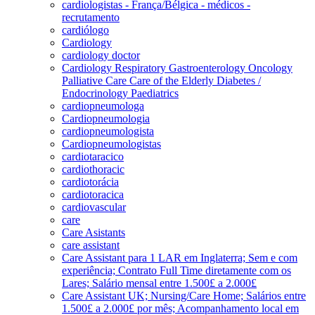
cardiologistas - França/Bélgica - médicos -
recrutamento
cardiólogo
Cardiology
cardiology doctor
Cardiology Respiratory Gastroenterology Oncology
Palliative Care Care of the Elderly Diabetes /
Endocrinology Paediatrics
cardiopneumologa
Cardiopneumologia
cardiopneumologista
Cardiopneumologistas
cardiotaracico
cardiothoracic
cardiotorácia
cardiotoracica
cardiovascular
care
Care Asistants
care assistant
Care Assistant para 1 LAR em Inglaterra; Sem e com
experiência; Contrato Full Time diretamente com os
Lares; Salário mensal entre 1.500£ a 2.000£
Care Assistant UK; Nursing/Care Home; Salários entre
1.500£ a 2.000£ por mês; Acompanhamento local em