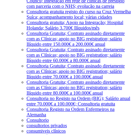
Council; Integração em rede de clínicas de prestígio
com parceria com o NHS; evolução na carreia
Consultoria gratuita registo do curso na Cruz Vermelha
Suíça; acompanhamento local; várias cidades
Consultoria gratuita; Apoio na Integração; Hospital
Holanda; Salário 3.700€ Ilíquidos/mês
Consultoria Gratuita; Contrato assinado diretamente
com as Clínicas; apoio no BIG registration; salário
Ilíquido entre 150.000€ a 200.000€ anual
Consultoria Gratuita; Contrato assinado diretamente
com as Clínicas; apoio no BIG registration; salário
Ilíquido entre 60.000€ a 80.000€ anual
Consultoria Gratuita; Contrato assinado diretamente
com as Clínicas; apoio no BIG registration; salário
Ilíquido entre 70.000€ a 100.000€ anual
Consultoria Gratuita; Contrato assinado diretamente
com as Clínicas; apoio no BIG registration; salário
Ilíquido entre 80.000€ a 100.000€ anual
Consultoria no Registo na Ordem (BIG); Salário anual
entre 70.000€ a 100.000€; Consultoria gratuita
Consultoria Registo na Ordem Enfermeiros na
Alemanha
Consultorio
consultorios privados
consumiveis clínicos