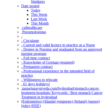
Similares
Date posted
Today
This Week
Last Week
This Month
‎ cplhealthcare‬
Pneumologistas
-
- Circulante
- Current and valid licence to practice as a Nurse
- Degree in Nursing and graduated from an approved
nursing program
- Full time contract
- Knowledge of German (required)
- Permanent contract
- Professional experience in the intended field of
practice
- Willingness to relocate
. 61 days holidays!
.punarjanayurveda.com/hyderabad/stomach-cancer-
treatment-hospitals/ Keywords : Best stomach Cancer
Treatment in hyderabad
(Enfermeiros) (Irlanda) (emprego) (Ireland) (nurses)
(jobs) (HSE)