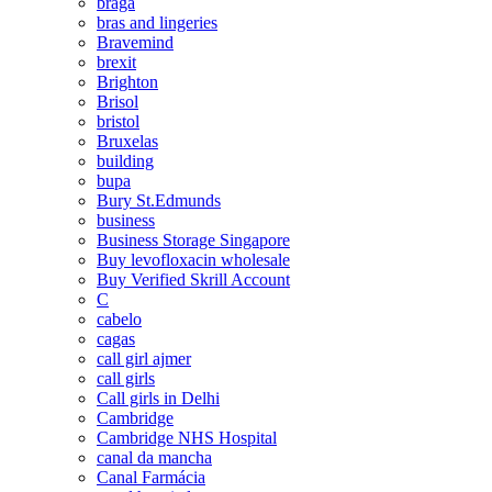
braga
bras and lingeries
Bravemind
brexit
Brighton
Brisol
bristol
Bruxelas
building
bupa
Bury St.Edmunds
business
Business Storage Singapore
Buy levofloxacin wholesale
Buy Verified Skrill Account
C
cabelo
cagas
call girl ajmer
call girls
Call girls in Delhi
Cambridge
Cambridge NHS Hospital
canal da mancha
Canal Farmácia