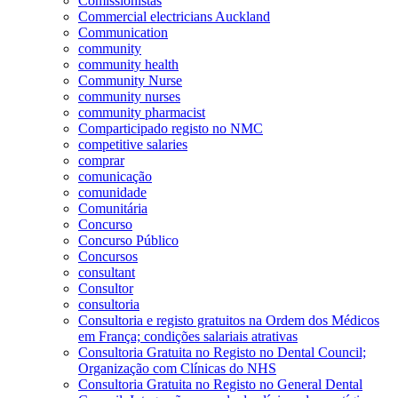
Comissionistas
Commercial electricians Auckland
Communication
community
community health
Community Nurse
community nurses
community pharmacist
Comparticipado registo no NMC
competitive salaries
comprar
comunicação
comunidade
Comunitária
Concurso
Concurso Público
Concursos
consultant
Consultor
consultoria
Consultoria e registo gratuitos na Ordem dos Médicos
em França; condições salariais atrativas
Consultoria Gratuita no Registo no Dental Council;
Organização com Clínicas do NHS
Consultoria Gratuita no Registo no General Dental