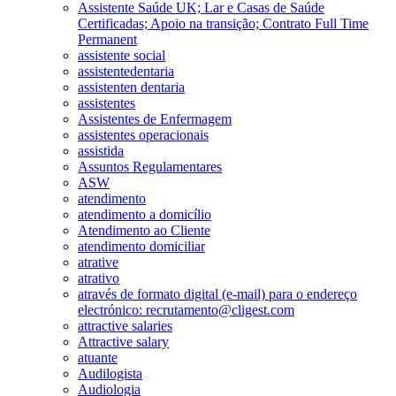
Assistente Saúde UK; Lar e Casas de Saúde
Certificadas; Apoio na transição; Contrato Full Time
Permanent
assistente social
assistentedentaria
assistenten dentaria
assistentes
Assistentes de Enfermagem
assistentes operacionais
assistida
Assuntos Regulamentares
ASW
atendimento
atendimento a domicílio
Atendimento ao Cliente
atendimento domiciliar
atrative
atrativo
através de formato digital (e-mail) para o endereço
electrónico: recrutamento@cligest.com
attractive salaries
Attractive salary
atuante
Audilogista
Audiologia