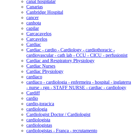
canal hospitalar
Canarias
Canbridge Hospital
cancer
canhota
capilar
Carcacavelos
Carcavelos
Cardiac
Cardiac - cardio - Cardiology - cardiothoracic -
cardiovascular - cath lab - CCU - CICU - perfusionist
Cardiac and Respiratory Physiology
Cardiac Nurses
Cardiac Physiology
cardiaco
cardiaco - cardiologia - enfermeira - hospital - inglaterra
- nurse - rgn - STAFF NURSE - cardiac - cardiology
Cardiff
cardio
cardio-toracica
cardiologia
Cardiologist Doctor / Cardiologist
cardiologista
cardiologistas
cardiologistas - França - recrutamento