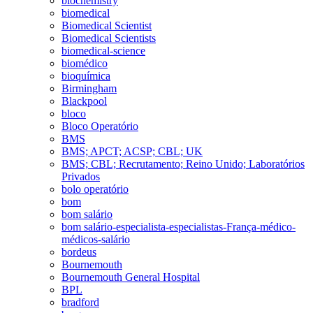
biochemistry
biomedical
Biomedical Scientist
Biomedical Scientists
biomedical-science
biomédico
bioquímica
Birmingham
Blackpool
bloco
Bloco Operatório
BMS
BMS; APCT; ACSP; CBL; UK
BMS; CBL; Recrutamento; Reino Unido; Laboratórios
Privados
bolo operatório
bom
bom salário
bom salário-especialista-especialistas-França-médico-
médicos-salário
bordeus
Bournemouth
Bournemouth General Hospital
BPL
bradford