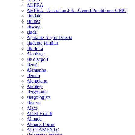
AHPRA
AHPRA - Australian Job - Genral Practitioner GMC
airedale
airlines
airways
ajuda
Ajudante Acção Directa
ajudante familiar
albufeira
Alcobaça
ale discgolf
alemã
Alemanha
alemão
Alentejano
Alentejo
alergologia
alergologista
algarve
Algés
Allied Health
Almada
Almada Forum
ALOJAMENTO