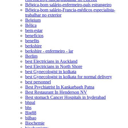
Bélgica-bom salário-enfermeiro-país estrangeiro
Bélgica-bom salário-Francia-médicos especialista-
trabalhar no exterior
Belgium
Bélica
bem-estar
benefícios
benefits
berkshire
berkshire - enfermeiro - lar
Berlim
best Electricians in Auckland
best Electricians in North Shore
best Gynecologist in kolkata
best Gynecologist in kolkata for normal delivery
best personnel
Best Psychiatrist In Kankarbagh Patna
Best Restaurant In Henderson NV
Best stomach Cancer Hospitals in hyderabad
bhpal
bhs
Big88
bilbao
Biochemie