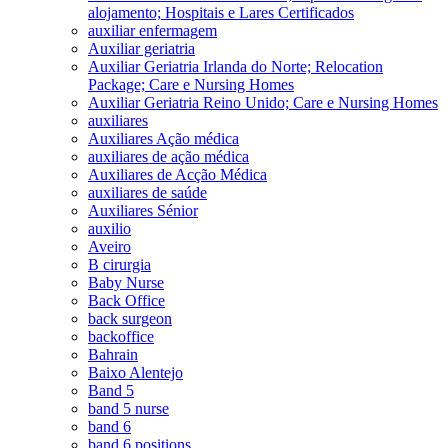
alojamento; Hospitais e Lares Certificados
auxiliar enfermagem
Auxiliar geriatria
Auxiliar Geriatria Irlanda do Norte; Relocation
Package; Care e Nursing Homes
Auxiliar Geriatria Reino Unido; Care e Nursing Homes
auxiliares
Auxiliares Ação médica
auxiliares de ação médica
Auxiliares de Acção Médica
auxiliares de saúde
Auxiliares Sénior
auxilio
Aveiro
B cirurgia
Baby Nurse
Back Office
back surgeon
backoffice
Bahrain
Baixo Alentejo
Band 5
band 5 nurse
band 6
band 6 positions