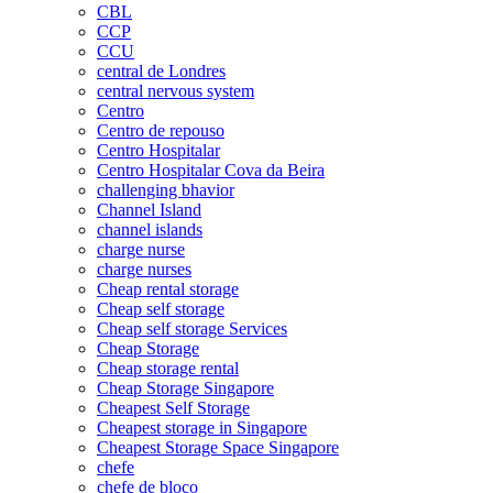
CBL
CCP
CCU
central de Londres
central nervous system
Centro
Centro de repouso
Centro Hospitalar
Centro Hospitalar Cova da Beira
challenging bhavior
Channel Island
channel islands
charge nurse
charge nurses
Cheap rental storage
Cheap self storage
Cheap self storage Services
Cheap Storage
Cheap storage rental
Cheap Storage Singapore
Cheapest Self Storage
Cheapest storage in Singapore
Cheapest Storage Space Singapore
chefe
chefe de bloco