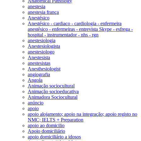
Anatomical Pathology
anestesia
anestesia frança
Anestésico
Anestésico - cardiaco - cardiologia - enfermeira
anestésico - enfermeiras - entrevista Skype - esfrega -
hospital - instrumentador - nhs - rgn
anestesiologia
Anestesiologista
anestesiologo
Anestesista
anestesistas
Anesthesiologist
angiografia
Angola
Animação sociocultural
Animação socioeducativa
Animadora Sociocultural
anúncio
apoio
apoio alojamento; apoio na integração; apoio registo no
NMC; IELTS + Preparation
apoio ao domicilio
Apoio domiciliário
apoio domiciliário a idosos