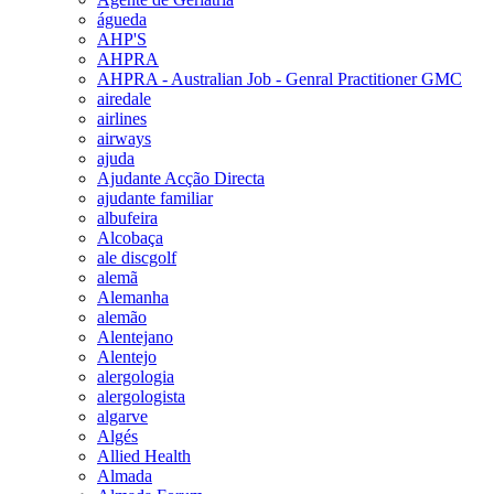
águeda
AHP'S
AHPRA
AHPRA - Australian Job - Genral Practitioner GMC
airedale
airlines
airways
ajuda
Ajudante Acção Directa
ajudante familiar
albufeira
Alcobaça
ale discgolf
alemã
Alemanha
alemão
Alentejano
Alentejo
alergologia
alergologista
algarve
Algés
Allied Health
Almada