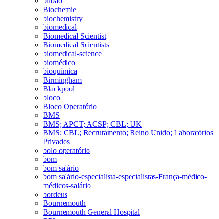
bilbao
Biochemie
biochemistry
biomedical
Biomedical Scientist
Biomedical Scientists
biomedical-science
biomédico
bioquímica
Birmingham
Blackpool
bloco
Bloco Operatório
BMS
BMS; APCT; ACSP; CBL; UK
BMS; CBL; Recrutamento; Reino Unido; Laboratórios
Privados
bolo operatório
bom
bom salário
bom salário-especialista-especialistas-França-médico-
médicos-salário
bordeus
Bournemouth
Bournemouth General Hospital