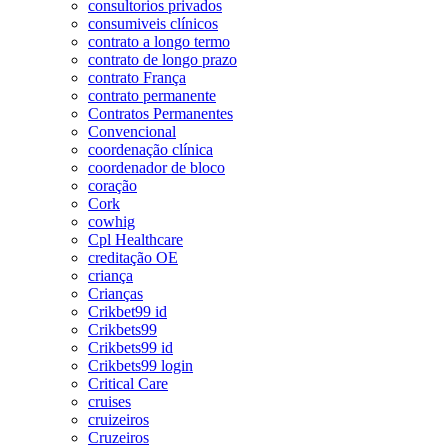
consultorios privados
consumiveis clínicos
contrato a longo termo
contrato de longo prazo
contrato França
contrato permanente
Contratos Permanentes
Convencional
coordenação clínica
coordenador de bloco
coração
Cork
cowhig
Cpl Healthcare
creditação OE
criança
Crianças
Crikbet99 id
Crikbets99
Crikbets99 id
Crikbets99 login
Critical Care
cruises
cruizeiros
Cruzeiros