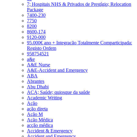
7; Hospitais NHS & Privados de Prestígio; Relocation
Package
7400-230
7750
8200
8600-174
9120-000
95.000€ ano + Integração Totalmente Comparticipada:
Registo Ordem
958754521
a&e
A&E Nurse
A&E-Accident and Emergency
ABA
Abrantes
Abu Dhabi
ACA; Saúde; quiosque da saúde
Academic Writing
Ação
ação direta
Ação M
Ação Médica
acção médica
Accident & Emergency
Accident and Emergency