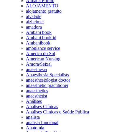
Almada Forum
ALOJAMENTO
alojamento gratuito
alvalade
alzheimer
amadora
Ambani book
Ambani book id
Ambanibook
ambulance service
America do Sul
American Nursing
Amora/Seixal
anaesthesia
Anaesthesia Specialists
anaesthesiologist doctor
anaesthetic practitioner
anaesthetics
anaesthetist
Análises
Análises Clínicas
Análises Clinicas e Saúde Pública
analista
analista funcional
Anatomia