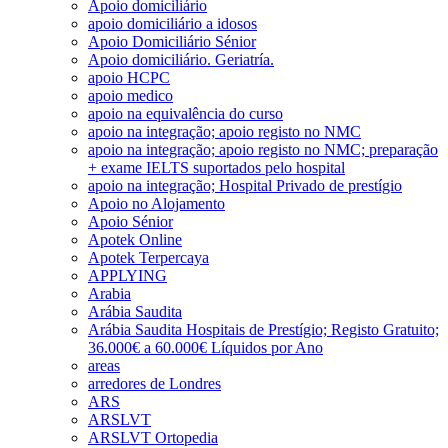
Apoio domiciliário
apoio domiciliário a idosos
Apoio Domiciliário Sénior
Apoio domiciliário. Geriatría.
apoio HCPC
apoio medico
apoio na equivalência do curso
apoio na integração; apoio registo no NMC
apoio na integração; apoio registo no NMC; preparação
+ exame IELTS suportados pelo hospital
apoio na integração; Hospital Privado de prestígio
Apoio no Alojamento
Apoio Sénior
Apotek Online
Apotek Terpercaya
APPLYING
Arabia
Arábia Saudita
Arábia Saudita Hospitais de Prestígio; Registo Gratuito;
36.000€ a 60.000€ Líquidos por Ano
areas
arredores de Londres
ARS
ARSLVT
ARSLVT Ortopedia