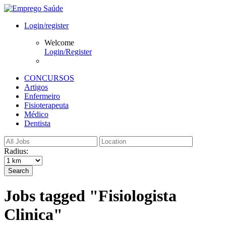
Login/register
Welcome
Login/Register
CONCURSOS
Artigos
Enfermeiro
Fisioterapeuta
Médico
Dentista
Radius:
Search
Jobs tagged "Fisiologista
Clinica"