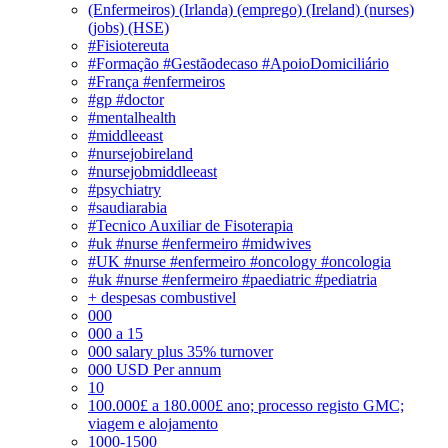
(Enfermeiros) (Irlanda) (emprego) (Ireland) (nurses)
(jobs) (HSE)
#Fisiotereuta
#Formação #Gestãodecaso #ApoioDomiciliário
#França #enfermeiros
#gp #doctor
#mentalhealth
#middleeast
#nursejobireland
#nursejobmiddleeast
#psychiatry
#saudiarabia
#Tecnico Auxiliar de Fisoterapia
#uk #nurse #enfermeiro #midwives
#UK #nurse #enfermeiro #oncology #oncologia
#uk #nurse #enfermeiro #paediatric #pediatria
+ despesas combustivel
000
000 a 15
000 salary plus 35% turnover
000 USD Per annum
10
100.000£ a 180.000£ ano; processo registo GMC;
viagem e alojamento
1000-1500