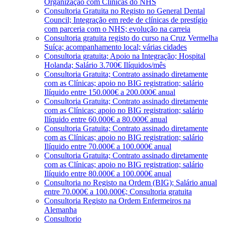
Organização com Clínicas do NHS
Consultoria Gratuita no Registo no General Dental
Council; Integração em rede de clínicas de prestígio
com parceria com o NHS; evolução na carreia
Consultoria gratuita registo do curso na Cruz Vermelha
Suíça; acompanhamento local; várias cidades
Consultoria gratuita; Apoio na Integração; Hospital
Holanda; Salário 3.700€ Ilíquidos/mês
Consultoria Gratuita; Contrato assinado diretamente
com as Clínicas; apoio no BIG registration; salário
Ilíquido entre 150.000€ a 200.000€ anual
Consultoria Gratuita; Contrato assinado diretamente
com as Clínicas; apoio no BIG registration; salário
Ilíquido entre 60.000€ a 80.000€ anual
Consultoria Gratuita; Contrato assinado diretamente
com as Clínicas; apoio no BIG registration; salário
Ilíquido entre 70.000€ a 100.000€ anual
Consultoria Gratuita; Contrato assinado diretamente
com as Clínicas; apoio no BIG registration; salário
Ilíquido entre 80.000€ a 100.000€ anual
Consultoria no Registo na Ordem (BIG); Salário anual
entre 70.000€ a 100.000€; Consultoria gratuita
Consultoria Registo na Ordem Enfermeiros na
Alemanha
Consultorio