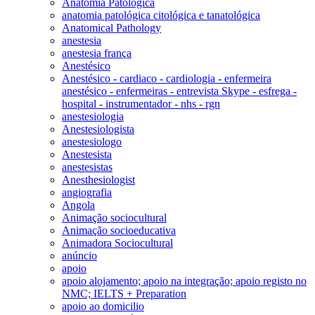
Anatomia Patológica
anatomia patológica citológica e tanatológica
Anatomical Pathology
anestesia
anestesia frança
Anestésico
Anestésico - cardiaco - cardiologia - enfermeira
anestésico - enfermeiras - entrevista Skype - esfrega -
hospital - instrumentador - nhs - rgn
anestesiologia
Anestesiologista
anestesiologo
Anestesista
anestesistas
Anesthesiologist
angiografia
Angola
Animação sociocultural
Animação socioeducativa
Animadora Sociocultural
anúncio
apoio
apoio alojamento; apoio na integração; apoio registo no
NMC; IELTS + Preparation
apoio ao domicilio