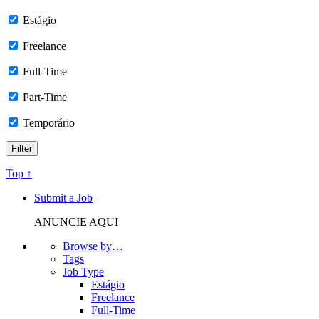
Estágio
Freelance
Full-Time
Part-Time
Temporário
Top ↑
Submit a Job
ANUNCIE AQUI
Browse by…
Tags
Job Type
Estágio
Freelance
Full-Time