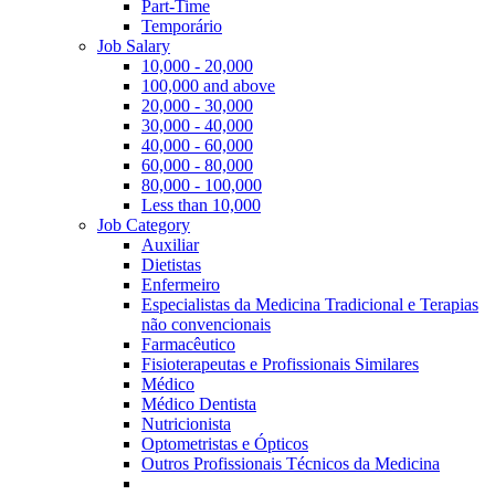
Part-Time
Temporário
Job Salary
10,000 - 20,000
100,000 and above
20,000 - 30,000
30,000 - 40,000
40,000 - 60,000
60,000 - 80,000
80,000 - 100,000
Less than 10,000
Job Category
Auxiliar
Dietistas
Enfermeiro
Especialistas da Medicina Tradicional e Terapias
não convencionais
Farmacêutico
Fisioterapeutas e Profissionais Similares
Médico
Médico Dentista
Nutricionista
Optometristas e Ópticos
Outros Profissionais Técnicos da Medicina