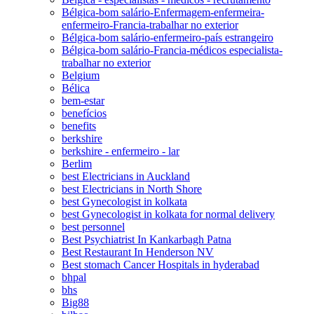
Bélgica-bom salário-Enfermagem-enfermeira-
enfermeiro-Francia-trabalhar no exterior
Bélgica-bom salário-enfermeiro-país estrangeiro
Bélgica-bom salário-Francia-médicos especialista-
trabalhar no exterior
Belgium
Bélica
bem-estar
benefícios
benefits
berkshire
berkshire - enfermeiro - lar
Berlim
best Electricians in Auckland
best Electricians in North Shore
best Gynecologist in kolkata
best Gynecologist in kolkata for normal delivery
best personnel
Best Psychiatrist In Kankarbagh Patna
Best Restaurant In Henderson NV
Best stomach Cancer Hospitals in hyderabad
bhpal
bhs
Big88