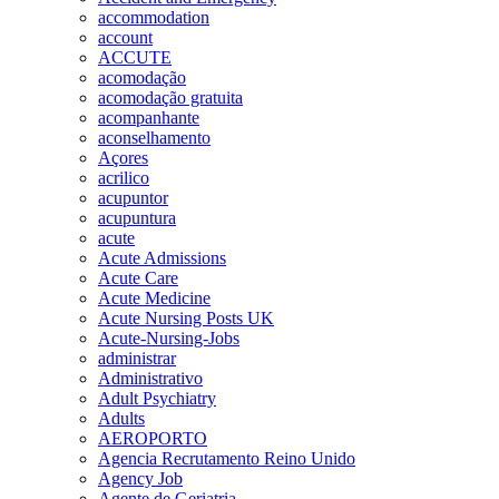
accommodation
account
ACCUTE
acomodação
acomodação gratuita
acompanhante
aconselhamento
Açores
acrilico
acupuntor
acupuntura
acute
Acute Admissions
Acute Care
Acute Medicine
Acute Nursing Posts UK
Acute-Nursing-Jobs
administrar
Administrativo
Adult Psychiatry
Adults
AEROPORTO
Agencia Recrutamento Reino Unido
Agency Job
Agente de Geriatria