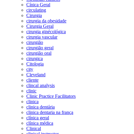
Cínica Geral
circulating
Cirurgia
cirurgia da obesidade
Cirurgia Geral
cirurgia ginécológica
cirurgia vascular
cirurgião
cirurgião geral
cirurgião oral
cirurgica
Citologia
city
Cleveland
cliente
clincal analysis
clinic
Clinic Practice Facilitators
clinica
clinica dentária
clinica dentaria na frança
clínica geral
clínica médica
Clinical
clinical instructor