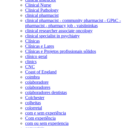
Clinical Nurse
Clinical Pathology
clinical pharmacist
clinical pharmacist - community pharmacist - GPhC -
pharmacist - pharmacy job - vaistininkas
clinical researcher associate oncology
clinical specialist in psychiatry
Clínicas
Clínicas e Lares
Clínicas e Projetos profissionais sólidos
clínico geral
clinics
CNC
Coast of England
coimbra
colaboradore
colaboradores
colaboradores dentistas
Colchester
colheitas
colorretal
com e sem experiência
Com experiência
com ou sem experiencia