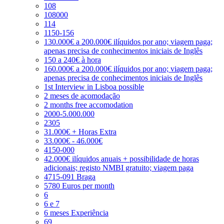
108
108000
114
1150-156
130.000€ a 200.000€ ilíquidos por ano; viagem paga;
apenas precisa de conhecimentos iniciais de Inglês
150 a 240€ à hora
160.000€ a 200.000€ ilíquidos por ano; viagem paga;
apenas precisa de conhecimentos iniciais de Inglês
1st Interview in Lisboa possible
2 meses de acomodação
2 months free accomodation
2000-5.000.000
2305
31.000€ + Horas Extra
33.000€ - 46.000€
4150-000
42.000€ ilíquidos anuais + possibilidade de horas
adicionais; registo NMBI gratuito; viagem paga
4715-091 Braga
5780 Euros per month
6
6 e 7
6 meses Experiência
69