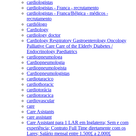
cardiologistas
cardiologistas - França - recrutamento
cardiologistas - França/Bélgica - médicos -
recrutamento
cardiólogo
Cardiology
cardiology doctor
Cardiology Respiratory Gastroenterology Oncology
Palliative Care Care of the Elderly Diabetes /
Endocrinology Paediatrics
cardiopneumologa
Cardiopneumologia
cardiopneumologista
Cardiopneumologistas
cardiotaracico
cardiothoracic
cardiotorácia
cardiotoracica
cardiovascular
care
Care Asistants
care assistant
Care Assistant para 1 LAR em Inglaterra; Sem e com
experiência; Contrato Full Time diretamente com os
Lares; Salário mensal entre 1.500£ a 2.000£