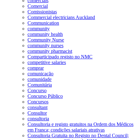
comerciais
Comercial
Comissionistas
Commercial electricians Auckland
Communication
community
community health
Community Nurse
community nurses
community pharmacist
Comparticipado registo no NMC
competitive salaries
comprar
comunicação
comunidade
Comunitária
Concurso
Concurso Público
Concursos
consultant
Consultor
consultoria
Consultoria e registo gratuitos na Ordem dos Médicos
em França; condições salariais atrativas
Consultoria Gratuita no Registo no Dental Council;