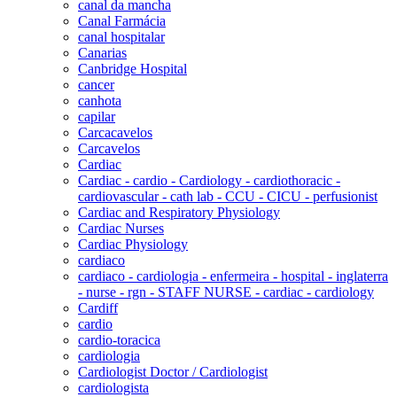
canal da mancha
Canal Farmácia
canal hospitalar
Canarias
Canbridge Hospital
cancer
canhota
capilar
Carcacavelos
Carcavelos
Cardiac
Cardiac - cardio - Cardiology - cardiothoracic -
cardiovascular - cath lab - CCU - CICU - perfusionist
Cardiac and Respiratory Physiology
Cardiac Nurses
Cardiac Physiology
cardiaco
cardiaco - cardiologia - enfermeira - hospital - inglaterra
- nurse - rgn - STAFF NURSE - cardiac - cardiology
Cardiff
cardio
cardio-toracica
cardiologia
Cardiologist Doctor / Cardiologist
cardiologista