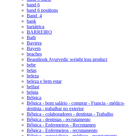
band 6
band 6 positions
Band_4
bank
bariátrica
BARREIRO
Bath
Baviera
Bayern
beaches
Beautilook Ayurvedic weight loss product
bebe
belas
beleza
beleza e bem estar
belfast
belgia
Bélgica
Bélgica - bom salário - comprar - Francia - médico-
dentista - trabalhar no exterior
Bélgica - colaboradores - dentistas - Trabalho
Bélgica - dentistas - recrutamento
Bélgica - Enfermeiros - Recrutamen
Bélgica - Enfermeiros - recrutamento
Bélgica - especialistas - médicos - recrutamento