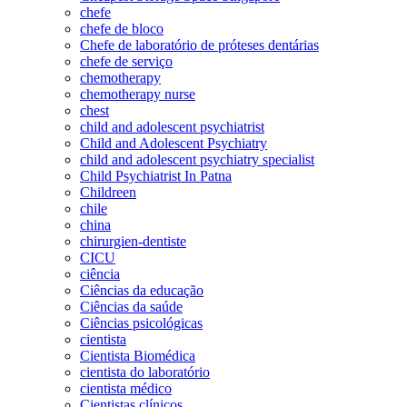
chefe
chefe de bloco
Chefe de laboratório de próteses dentárias
chefe de serviço
chemotherapy
chemotherapy nurse
chest
child and adolescent psychiatrist
Child and Adolescent Psychiatry
child and adolescent psychiatry specialist
Child Psychiatrist In Patna
Childreen
chile
china
chirurgien-dentiste
CICU
ciência
Ciências da educação
Ciências da saúde
Ciências psicológicas
cientista
Cientista Biomédica
cientista do laboratório
cientista médico
Cientistas clínicos