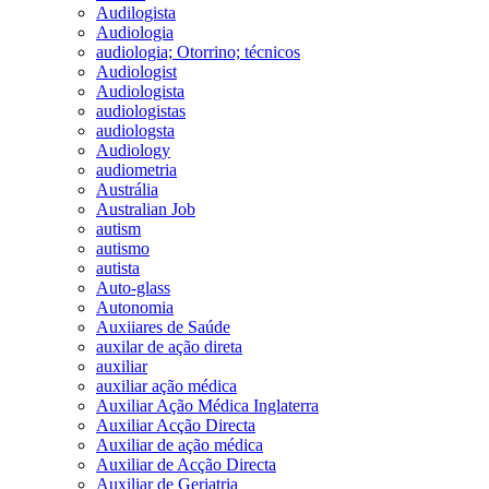
Audilogista
Audiologia
audiologia; Otorrino; técnicos
Audiologist
Audiologista
audiologistas
audiologsta
Audiology
audiometria
Austrália
Australian Job
autism
autismo
autista
Auto-glass
Autonomia
Auxiiares de Saúde
auxilar de ação direta
auxiliar
auxiliar ação médica
Auxiliar Ação Médica Inglaterra
Auxiliar Acção Directa
Auxiliar de ação médica
Auxiliar de Acção Directa
Auxiliar de Geriatria