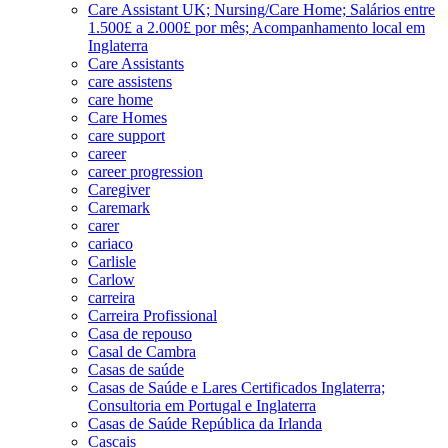
Care Assistant UK; Nursing/Care Home; Salários entre
1.500£ a 2.000£ por mês; Acompanhamento local em
Inglaterra
Care Assistants
care assistens
care home
Care Homes
care support
career
career progression
Caregiver
Caremark
carer
cariaco
Carlisle
Carlow
carreira
Carreira Profissional
Casa de repouso
Casal de Cambra
Casas de saúde
Casas de Saúde e Lares Certificados Inglaterra;
Consultoria em Portugal e Inglaterra
Casas de Saúde República da Irlanda
Cascais