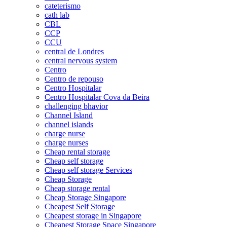
cateterismo
cath lab
CBL
CCP
CCU
central de Londres
central nervous system
Centro
Centro de repouso
Centro Hospitalar
Centro Hospitalar Cova da Beira
challenging bhavior
Channel Island
channel islands
charge nurse
charge nurses
Cheap rental storage
Cheap self storage
Cheap self storage Services
Cheap Storage
Cheap storage rental
Cheap Storage Singapore
Cheapest Self Storage
Cheapest storage in Singapore
Cheapest Storage Space Singapore