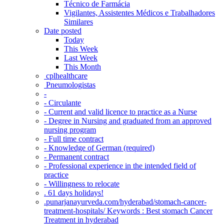
Técnico de Farmácia
Vigilantes, Assistentes Médicos e Trabalhadores
Similares
Date posted
Today
This Week
Last Week
This Month
‎ cplhealthcare‬
Pneumologistas
-
- Circulante
- Current and valid licence to practice as a Nurse
- Degree in Nursing and graduated from an approved
nursing program
- Full time contract
- Knowledge of German (required)
- Permanent contract
- Professional experience in the intended field of
practice
- Willingness to relocate
. 61 days holidays!
.punarjanayurveda.com/hyderabad/stomach-cancer-
treatment-hospitals/ Keywords : Best stomach Cancer
Treatment in hyderabad