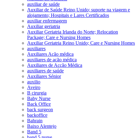
auxiliar de saúde
Auxiliar de Saúde Reino Unido; suporte na viagem e
alojamento; Hospitais e Lares Certificados
auxiliar enfermagem
Auxiliar geriatria
Auxiliar Geriatria Irlanda do Norte; Relocation
Package; Care e Nursing Homes
Auxiliar Geriatria Reino Unido; Care e Nursing Homes
auxiliares
Auxiliares Ação médica
auxiliares de ação médica
Auxiliares de Acção Médica
auxiliares de saúde
Auxiliares Sénior
auxilio
Aveiro
B cirurgia
Baby Nurse
Back Office
back surgeon
backoffice
Bahrain
Baixo Alentejo
Band 5
band 5 nurse