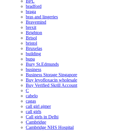
BPL
bradford
braga
bras and lingeries
Bravemind
brexit
Brighton
Brisol
bristol
Bruxelas
building
bupa
Bury St.Edmunds
business
Business Storage Singapore
Buy levofloxacin wholesale
Buy Verified Skrill Account
C
cabelo
cagas
call girl ajmer
call girls
Call girls in Delhi
Cambridge
Cambridge NHS Hospital