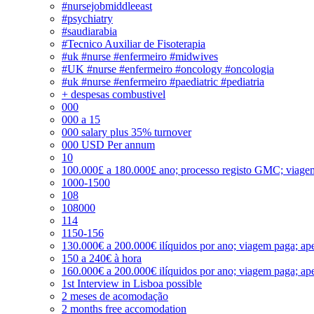
#nursejobmiddleeast
#psychiatry
#saudiarabia
#Tecnico Auxiliar de Fisoterapia
#uk #nurse #enfermeiro #midwives
#UK #nurse #enfermeiro #oncology #oncologia
#uk #nurse #enfermeiro #paediatric #pediatria
+ despesas combustivel
000
000 a 15
000 salary plus 35% turnover
000 USD Per annum
10
100.000£ a 180.000£ ano; processo registo GMC; viage
1000-1500
108
108000
114
1150-156
130.000€ a 200.000€ ilíquidos por ano; viagem paga; ape
150 a 240€ à hora
160.000€ a 200.000€ ilíquidos por ano; viagem paga; ape
1st Interview in Lisboa possible
2 meses de acomodação
2 months free accomodation