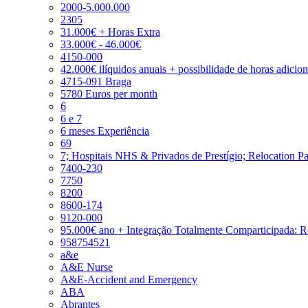
2000-5.000.000
2305
31.000€ + Horas Extra
33.000€ - 46.000€
4150-000
42.000€ ilíquidos anuais + possibilidade de horas adicio
4715-091 Braga
5780 Euros per month
6
6 e 7
6 meses Experiência
69
7; Hospitais NHS & Privados de Prestígio; Relocation P
7400-230
7750
8200
8600-174
9120-000
95.000€ ano + Integração Totalmente Comparticipada: 
958754521
a&e
A&E Nurse
A&E-Accident and Emergency
ABA
Abrantes