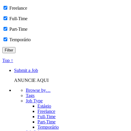
Freelance
Full-Time
Part-Time
Temporário
Top ↑
Submit a Job
ANUNCIE AQUI
Browse by…
Tags
Job Type
Estágio
Freelance
Full-Time
Part-Time
Temporário