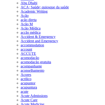
Abu Dhabi
ACA; Saúde; quiosque da saúde
Academic Writing
Ação
ação direta
Ação M
Ação Médica
acção médica
Accident & Emergency
Accident and Emergency
accommodation
account
ACCUTE
acomodação
acomodação gratuita
acompanhante
aconselhamento
Açores
acrilico
acupuntor
acupuntura
acute
Acute Admissions
Acute Care
Acute Medicine