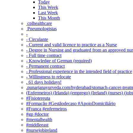
Today
This Week
Last Week
This Month
‎ cplhealthcare‬
Pneumologistas
-
- Circulante
- Current and valid licence to practice as a Nurse
- Degree in Nursing and graduated from an approved nu
- Full time contract
- Knowledge of German (required)
- Permanent contract
- Professional experience in the intended field of practice
- Willingness to relocate
. 61 days holidays!
.punarjanayurveda.com/hyderabad/stomach-cancer-treatm
(Enfermeiros) (Irlanda) (emprego) (Ireland) (nurses) (jo
#Fisiotereuta
#Formação #Gestãodecaso #ApoioDomiciliário
#França #enfermeiros
#gp #doctor
#mentalhealth
#middleeast
#nursejobireland