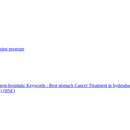
rsing program
ent-hospitals/ Keywords : Best stomach Cancer Treatment in hyderab
bs) (HSE)