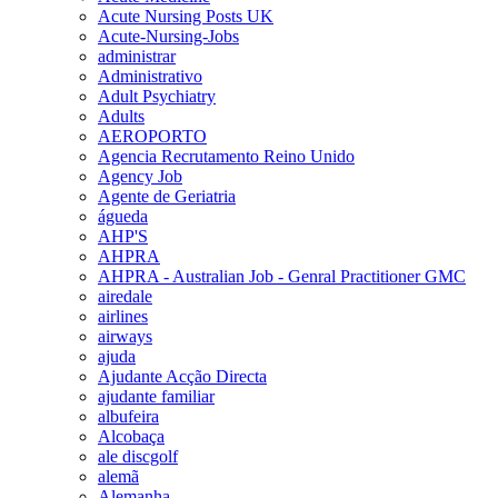
Acute Nursing Posts UK
Acute-Nursing-Jobs
administrar
Administrativo
Adult Psychiatry
Adults
AEROPORTO
Agencia Recrutamento Reino Unido
Agency Job
Agente de Geriatria
águeda
AHP'S
AHPRA
AHPRA - Australian Job - Genral Practitioner GMC
airedale
airlines
airways
ajuda
Ajudante Acção Directa
ajudante familiar
albufeira
Alcobaça
ale discgolf
alemã
Alemanha