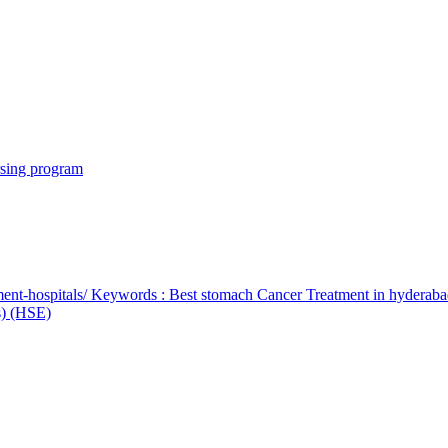
rsing program
ent-hospitals/ Keywords : Best stomach Cancer Treatment in hyderab
bs) (HSE)