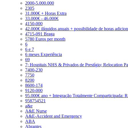
2000-5.000.000
2305
31.000€ + Horas Extra
33.000€ - 46.000€
4150-000
42.000€ ilíquidos anuais + possibilidade de horas adicio
4715-091 Braga
5780 Euros per month
6
6 e 7
6 meses Experiência
69
7; Hospitais NHS & Privados de Prestígio; Relocation P
7400-230
7750
8200
8600-174
9120-000
95.000€ ano + Integração Totalmente Comparticipada: 
958754521
a&e
A&E Nurse
A&E-Accident and Emergency
ABA
Abrantes