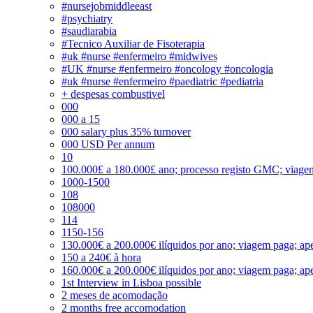
#nursejobmiddleeast
#psychiatry
#saudiarabia
#Tecnico Auxiliar de Fisoterapia
#uk #nurse #enfermeiro #midwives
#UK #nurse #enfermeiro #oncology #oncologia
#uk #nurse #enfermeiro #paediatric #pediatria
+ despesas combustivel
000
000 a 15
000 salary plus 35% turnover
000 USD Per annum
10
100.000£ a 180.000£ ano; processo registo GMC; viage
1000-1500
108
108000
114
1150-156
130.000€ a 200.000€ ilíquidos por ano; viagem paga; ape
150 a 240€ à hora
160.000€ a 200.000€ ilíquidos por ano; viagem paga; ape
1st Interview in Lisboa possible
2 meses de acomodação
2 months free accomodation