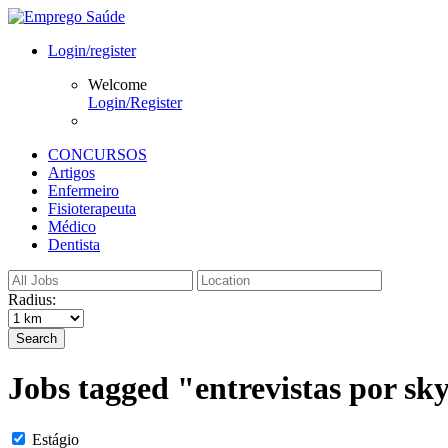
Login/register
Welcome
Login/Register
CONCURSOS
Artigos
Enfermeiro
Fisioterapeuta
Médico
Dentista
Radius:
Search
Jobs tagged "entrevistas por sk
Estágio