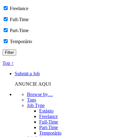
Freelance
Full-Time
Part-Time
Temporário
Top ↑
Submit a Job
ANUNCIE AQUI
Browse by…
Tags
Job Type
Estágio
Freelance
Full-Time
Part-Time
Temporário