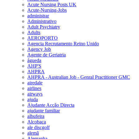
Acute Nursing Posts UK
Acute-Nursing-Jobs
administrar
Administrativo
Adult Psychiatry
Adults
AEROPORTO
Agencia Recrutamento Reino Unido
Agency Job
Agente de Geriatria
águeda
AHP'S
AHPRA
AHPRA - Australian Job - Genral Practitioner GMC
airedale
airlines
airways
ajuda
Ajudante Acção Directa
ajudante familiar
albufeira
Alcobaça
ale discgolf
alemã
Alemanha