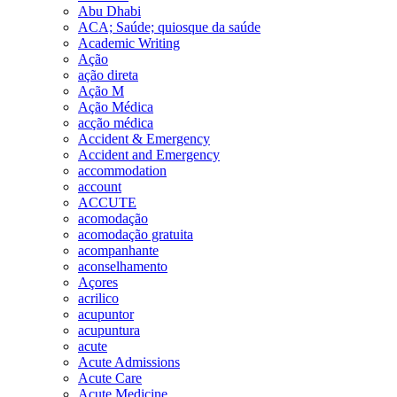
Abu Dhabi
ACA; Saúde; quiosque da saúde
Academic Writing
Ação
ação direta
Ação M
Ação Médica
acção médica
Accident & Emergency
Accident and Emergency
accommodation
account
ACCUTE
acomodação
acomodação gratuita
acompanhante
aconselhamento
Açores
acrilico
acupuntor
acupuntura
acute
Acute Admissions
Acute Care
Acute Medicine