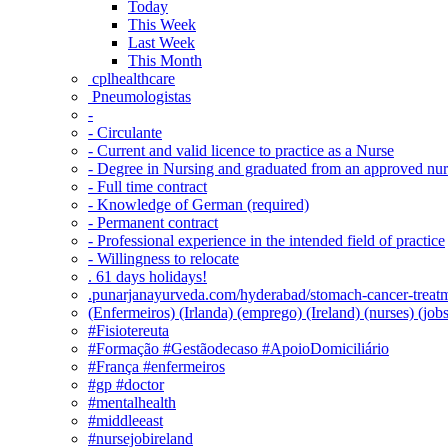
Today
This Week
Last Week
This Month
‎ cplhealthcare‬
Pneumologistas
-
- Circulante
- Current and valid licence to practice as a Nurse
- Degree in Nursing and graduated from an approved nu
- Full time contract
- Knowledge of German (required)
- Permanent contract
- Professional experience in the intended field of practice
- Willingness to relocate
. 61 days holidays!
.punarjanayurveda.com/hyderabad/stomach-cancer-treatm
(Enfermeiros) (Irlanda) (emprego) (Ireland) (nurses) (jo
#Fisiotereuta
#Formação #Gestãodecaso #ApoioDomiciliário
#França #enfermeiros
#gp #doctor
#mentalhealth
#middleeast
#nursejobireland