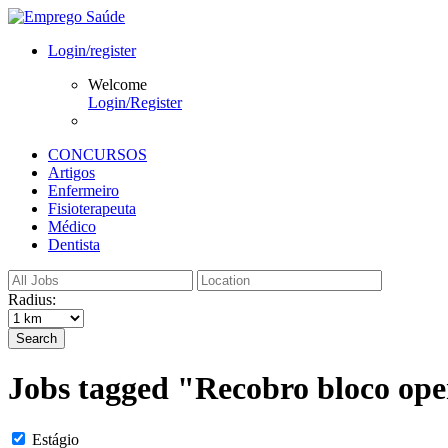
Login/register
Welcome
Login/Register
CONCURSOS
Artigos
Enfermeiro
Fisioterapeuta
Médico
Dentista
Radius:
Search
Jobs tagged "Recobro bloco ope
Estágio