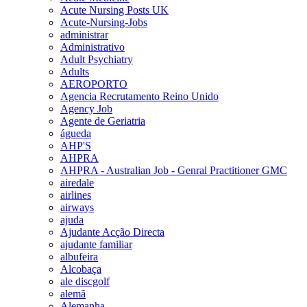
Acute Nursing Posts UK
Acute-Nursing-Jobs
administrar
Administrativo
Adult Psychiatry
Adults
AEROPORTO
Agencia Recrutamento Reino Unido
Agency Job
Agente de Geriatria
águeda
AHP'S
AHPRA
AHPRA - Australian Job - Genral Practitioner GMC
airedale
airlines
airways
ajuda
Ajudante Acção Directa
ajudante familiar
albufeira
Alcobaça
ale discgolf
alemã
Alemanha