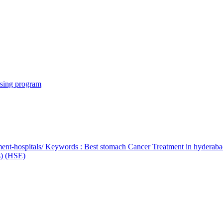
rsing program
ent-hospitals/ Keywords : Best stomach Cancer Treatment in hyderab
bs) (HSE)