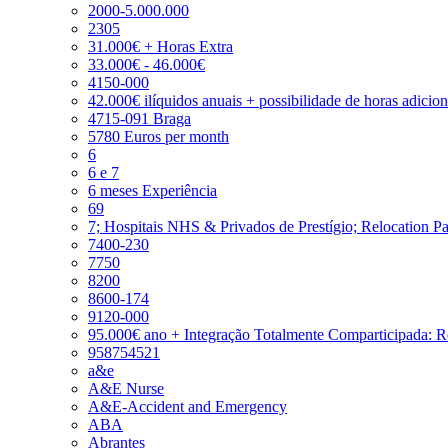
2000-5.000.000
2305
31.000€ + Horas Extra
33.000€ - 46.000€
4150-000
42.000€ ilíquidos anuais + possibilidade de horas adicio
4715-091 Braga
5780 Euros per month
6
6 e 7
6 meses Experiência
69
7; Hospitais NHS & Privados de Prestígio; Relocation P
7400-230
7750
8200
8600-174
9120-000
95.000€ ano + Integração Totalmente Comparticipada: 
958754521
a&e
A&E Nurse
A&E-Accident and Emergency
ABA
Abrantes