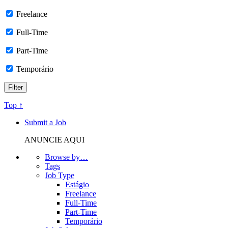
Freelance
Full-Time
Part-Time
Temporário
Top ↑
Submit a Job
ANUNCIE AQUI
Browse by…
Tags
Job Type
Estágio
Freelance
Full-Time
Part-Time
Temporário