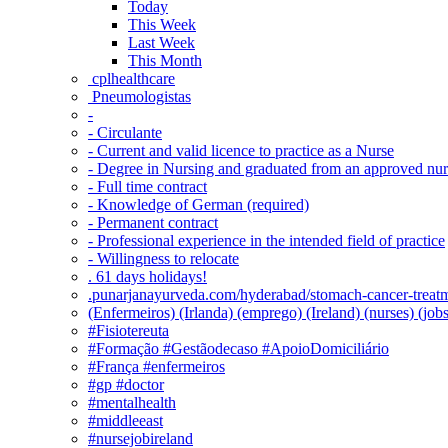
Today
This Week
Last Week
This Month
‎ cplhealthcare‬
Pneumologistas
-
- Circulante
- Current and valid licence to practice as a Nurse
- Degree in Nursing and graduated from an approved nu
- Full time contract
- Knowledge of German (required)
- Permanent contract
- Professional experience in the intended field of practice
- Willingness to relocate
. 61 days holidays!
.punarjanayurveda.com/hyderabad/stomach-cancer-treatm
(Enfermeiros) (Irlanda) (emprego) (Ireland) (nurses) (jo
#Fisiotereuta
#Formação #Gestãodecaso #ApoioDomiciliário
#França #enfermeiros
#gp #doctor
#mentalhealth
#middleeast
#nursejobireland