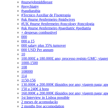
#nursejobmiddleeast
#psychiatry
#saudiarabia
#Tecnico Auxiliar de Fisoterapia
#uk #nurse #enfermeiro #midwives
#UK #nurse #enfermeiro #oncology #oncologia
#uk #nurse #enfermeiro #paediatric #pediatria
+ despesas combustivel
000
000 a 15
000 salary plus 35% turnover
000 USD Per annum
10
100.000£ a 180.000£ ano; processo registo GMC; viage
1000-1500
108
108000
114
1150-156
130.000€ a 200.000€ ilíquidos por ano; viagem paga; ape
150 a 240€ à hora
160.000€ a 200.000€ ilíquidos por ano; viagem paga; ape
1st Interview in Lisboa possible
2 meses de acomodação
2 months free accomodation