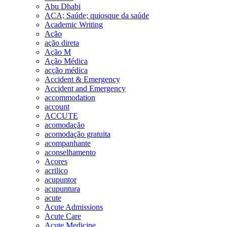
Abu Dhabi
ACA; Saúde; quiosque da saúde
Academic Writing
Ação
ação direta
Ação M
Ação Médica
acção médica
Accident & Emergency
Accident and Emergency
accommodation
account
ACCUTE
acomodação
acomodação gratuita
acompanhante
aconselhamento
Açores
acrilico
acupuntor
acupuntura
acute
Acute Admissions
Acute Care
Acute Medicine