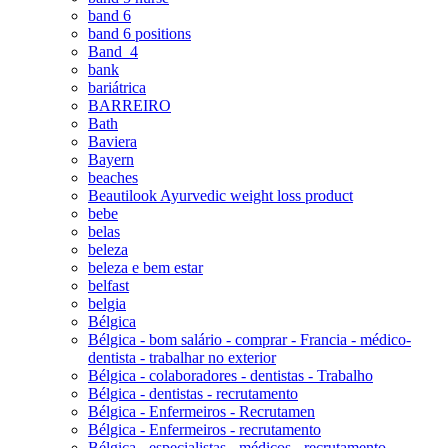
band 6
band 6 positions
Band_4
bank
bariátrica
BARREIRO
Bath
Baviera
Bayern
beaches
Beautilook Ayurvedic weight loss product
bebe
belas
beleza
beleza e bem estar
belfast
belgia
Bélgica
Bélgica - bom salário - comprar - Francia - médico-
dentista - trabalhar no exterior
Bélgica - colaboradores - dentistas - Trabalho
Bélgica - dentistas - recrutamento
Bélgica - Enfermeiros - Recrutamen
Bélgica - Enfermeiros - recrutamento
Bélgica - especialistas - médicos - recrutamento