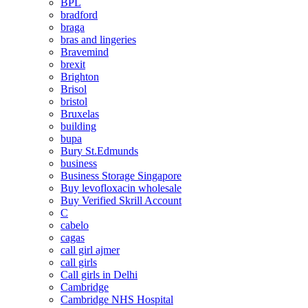
BPL
bradford
braga
bras and lingeries
Bravemind
brexit
Brighton
Brisol
bristol
Bruxelas
building
bupa
Bury St.Edmunds
business
Business Storage Singapore
Buy levofloxacin wholesale
Buy Verified Skrill Account
C
cabelo
cagas
call girl ajmer
call girls
Call girls in Delhi
Cambridge
Cambridge NHS Hospital