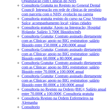
Organização com Clínicas do NHS
Consultoria Gratuita no Registo no General Dental
Council; Integração em rede de clínicas de prestígio
com parceria com o NHS; evolução na carreia
Consultoria gratuita registo do curso na Cruz Vermelha
Suíça; acompanhamento local; várias cidades
Consultoria gratuita; Apoio na Integração; Hospital
Holanda; Salário 3.700€ Ilíquidos/mês
Consultoria Gratuita; Contrato assinado diretamente
com as Clínicas; apoio no BIG registration; salário
Ilíquido entre 150.000€ a 200.000€ anual
Consultoria Gratuita; Contrato assinado diretamente
com as Clínicas; apoio no BIG registration; salário
Ilíquido entre 60.000€ a 80.000€ anual
Consultoria Gratuita; Contrato assinado diretamente
com as Clínicas; apoio no BIG registration; salário
Ilíquido entre 70.000€ a 100.000€ anual
Consultoria Gratuita; Contrato assinado diretamente
com as Clínicas; apoio no BIG registration; salário
Ilíquido entre 80.000€ a 100.000€ anual
Consultoria no Registo na Ordem (BIG); Salário anual
entre 70.000€ a 100.000€; Consultoria gratuita
Consultoria Registo na Ordem Enfermeiros na
Alemanha
Consultorio