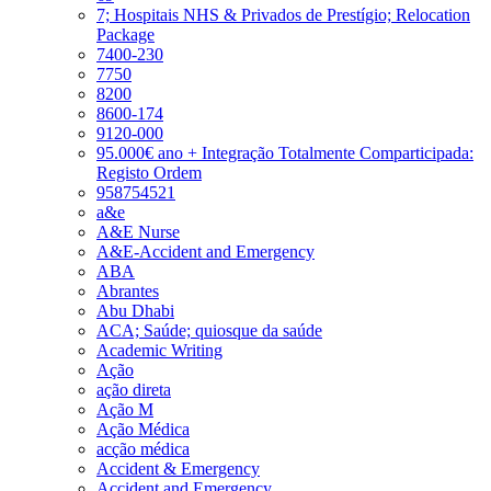
7; Hospitais NHS & Privados de Prestígio; Relocation
Package
7400-230
7750
8200
8600-174
9120-000
95.000€ ano + Integração Totalmente Comparticipada:
Registo Ordem
958754521
a&e
A&E Nurse
A&E-Accident and Emergency
ABA
Abrantes
Abu Dhabi
ACA; Saúde; quiosque da saúde
Academic Writing
Ação
ação direta
Ação M
Ação Médica
acção médica
Accident & Emergency
Accident and Emergency