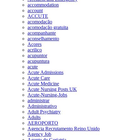
accommodation
account
ACCUTE
acomodação
acomodação gratuita
acompanhante
aconselhamento
Açores
acrilico
acupuntor
acupuntura
acute
Acute Admissions
Acute Care
Acute Medicine
Acute Nursing Posts UK
Acute-Nursing-Jobs
administrar
Administrativo
Adult Psychiatry
Adults
AEROPORTO
Agencia Recrutamento Reino Unido
Agency Job
Agente de Geriatria