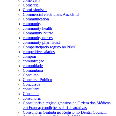
comerciais
Comercial
Comissionistas
Commercial electricians Auckland
Communication
community
community health
Community Nurse
community nurses
community pharmacist
Comparticipado registo no NMC
competitive salaries
comprar
comunicação
comunidade
Comunitária
Concurso
Concurso Público
Concursos
consultant
Consultor
consultoria
Consultoria e registo gratuitos na Ordem dos Médicos
em França; condições salariais atrativas
Consultoria Gratuita no Registo no Dental Council;