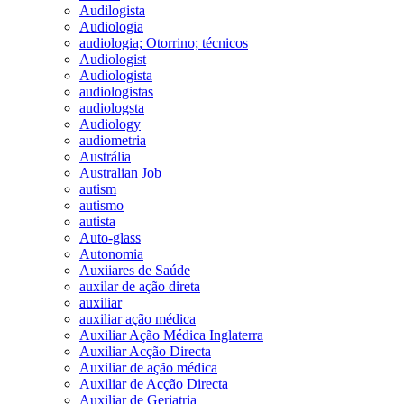
Audilogista
Audiologia
audiologia; Otorrino; técnicos
Audiologist
Audiologista
audiologistas
audiologsta
Audiology
audiometria
Austrália
Australian Job
autism
autismo
autista
Auto-glass
Autonomia
Auxiiares de Saúde
auxilar de ação direta
auxiliar
auxiliar ação médica
Auxiliar Ação Médica Inglaterra
Auxiliar Acção Directa
Auxiliar de ação médica
Auxiliar de Acção Directa
Auxiliar de Geriatria