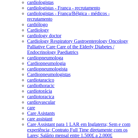
cardiologistas
cardiologistas - França - recrutamento
cardiologistas - França/Bélgica - médicos -
recrutamento
cardiólogo
Cardiology
cardiology doctor
Cardiology Respiratory Gastroenterology Oncology
Palliative Care Care of the Elderly Diabetes /
Endocrinology Paediatrics
cardiopneumologa
Cardiopneumologia
cardiopneumologista
Cardiopneumologistas
cardiotaracico
cardiothoracic
cardiotorácia
cardiotoracica
cardiovascular
care
Care Asistants
care assistant
Care Assistant para 1 LAR em Inglaterra; Sem e com
experiência; Contrato Full Time diretamente com os
Lares; Salário mensal entre 1.500£ a 2.000£