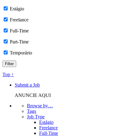
Estágio
Freelance
Full-Time
Part-Time
Temporário
Top ↑
Submit a Job
ANUNCIE AQUI
Browse by…
Tags
Job Type
Estágio
Freelance
Full-Time