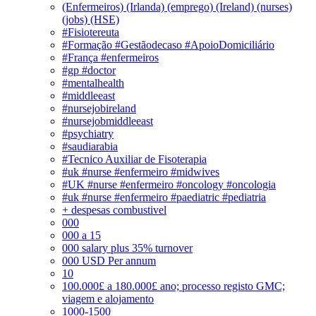
(Enfermeiros) (Irlanda) (emprego) (Ireland) (nurses)
(jobs) (HSE)
#Fisiotereuta
#Formação #Gestãodecaso #ApoioDomiciliário
#França #enfermeiros
#gp #doctor
#mentalhealth
#middleeast
#nursejobireland
#nursejobmiddleeast
#psychiatry
#saudiarabia
#Tecnico Auxiliar de Fisoterapia
#uk #nurse #enfermeiro #midwives
#UK #nurse #enfermeiro #oncology #oncologia
#uk #nurse #enfermeiro #paediatric #pediatria
+ despesas combustivel
000
000 a 15
000 salary plus 35% turnover
000 USD Per annum
10
100.000£ a 180.000£ ano; processo registo GMC;
viagem e alojamento
1000-1500