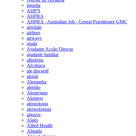
águeda
AHP'S
AHPRA
AHPRA - Australian Job - Genral Practitioner GMC
airedale
airlines
airways
ajuda
Ajudante Acção Directa
ajudante familiar
albufeira
Alcobaça
ale discgolf
alemã
Alemanha
alemão
Alentejano
Alentejo
alergologia
alergologista
algarve
Algés
Allied Health
Almada