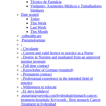
Técnico de Farmácia
Vigilantes, Assistentes Médicos e Trabalhadores
Similares
Date posted
Today
This Week
Last Week
This Month
‎ cplhealthcare‬
Pneumologistas
-
- Circulante
- Current and valid licence to practice as a Nurse
- Degree in Nursing and graduated from an approved
nursing program
- Full time contract
- Knowledge of German (required)
- Permanent contract
- Professional experience in the intended field of
practice
- Willingness to relocate
. 61 days holidays!
.punarjanayurveda.com/hyderabad/stomach-cancer-
treatment-hospitals/ Keywords : Best stomach Cancer
Treatment in hyderabad