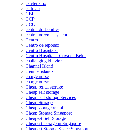
cateterismo
cath lab
CBL
CCP
CCU
central de Londres
central nervous system
Centro
Centro de repouso
Centro Hospitalar
Centro Hospitalar Cova da Beira
challenging bhavior
Channel Island
channel islands
charge nurse
charge nurses
Cheap rental storage
Cheap self storage
Cheap self storage Services
Cheap Storage
Cheap storage rental
Cheap Storage Singapore
Cheapest Self Storage
Cheapest storage in Singapore
Cheapest Storage Space Singapore