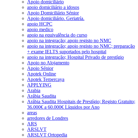
Apoio domiciliário
apoio domiciliário a idosos
Apoio Domiciliário Sénior
Apoio domiciliário. Geriatría.
apoio HCPC
apoio medico
apoio na equivalência do curso
apoio na integração; apoio registo no NMC
apoio na integração; apoio registo no NMC; preparação
+ exame IELTS suportados pelo hospital
apoio na integração; Hospital Privado de prestígio
Apoio no Alojamento
Apoio Sénior
Apotek Online
Apotek Terpercaya
APPLYING
Arabia
Arábia Saudita
Arábia Saudita Hospitais de Prestígio; Registo Gratuito;
36.000€ a 60.000€ Líquidos por Ano
areas
arredores de Londres
ARS
ARSLVT
ARSLVT Ortopedia