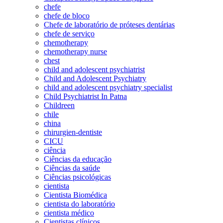
chefe
chefe de bloco
Chefe de laboratório de próteses dentárias
chefe de serviço
chemotherapy
chemotherapy nurse
chest
child and adolescent psychiatrist
Child and Adolescent Psychiatry
child and adolescent psychiatry specialist
Child Psychiatrist In Patna
Childreen
chile
china
chirurgien-dentiste
CICU
ciência
Ciências da educação
Ciências da saúde
Ciências psicológicas
cientista
Cientista Biomédica
cientista do laboratório
cientista médico
Cientistas clínicos