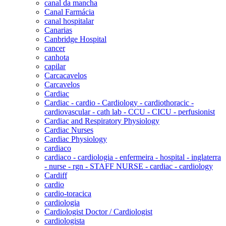
canal da mancha
Canal Farmácia
canal hospitalar
Canarias
Canbridge Hospital
cancer
canhota
capilar
Carcacavelos
Carcavelos
Cardiac
Cardiac - cardio - Cardiology - cardiothoracic -
cardiovascular - cath lab - CCU - CICU - perfusionist
Cardiac and Respiratory Physiology
Cardiac Nurses
Cardiac Physiology
cardiaco
cardiaco - cardiologia - enfermeira - hospital - inglaterra
- nurse - rgn - STAFF NURSE - cardiac - cardiology
Cardiff
cardio
cardio-toracica
cardiologia
Cardiologist Doctor / Cardiologist
cardiologista