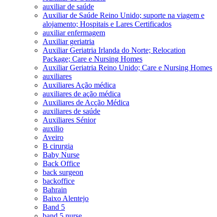
auxiliar de saúde
Auxiliar de Saúde Reino Unido; suporte na viagem e
alojamento; Hospitais e Lares Certificados
auxiliar enfermagem
Auxiliar geriatria
Auxiliar Geriatria Irlanda do Norte; Relocation
Package; Care e Nursing Homes
Auxiliar Geriatria Reino Unido; Care e Nursing Homes
auxiliares
Auxiliares Ação médica
auxiliares de ação médica
Auxiliares de Acção Médica
auxiliares de saúde
Auxiliares Sénior
auxilio
Aveiro
B cirurgia
Baby Nurse
Back Office
back surgeon
backoffice
Bahrain
Baixo Alentejo
Band 5
band 5 nurse