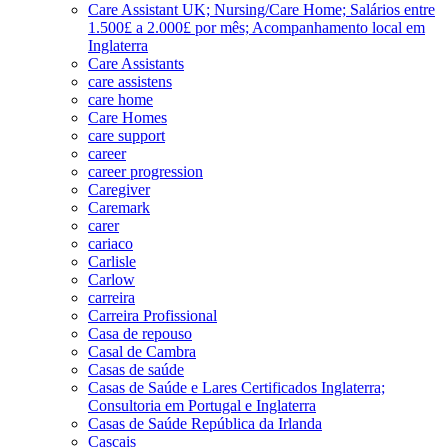
Care Assistant UK; Nursing/Care Home; Salários entre
1.500£ a 2.000£ por mês; Acompanhamento local em
Inglaterra
Care Assistants
care assistens
care home
Care Homes
care support
career
career progression
Caregiver
Caremark
carer
cariaco
Carlisle
Carlow
carreira
Carreira Profissional
Casa de repouso
Casal de Cambra
Casas de saúde
Casas de Saúde e Lares Certificados Inglaterra;
Consultoria em Portugal e Inglaterra
Casas de Saúde República da Irlanda
Cascais