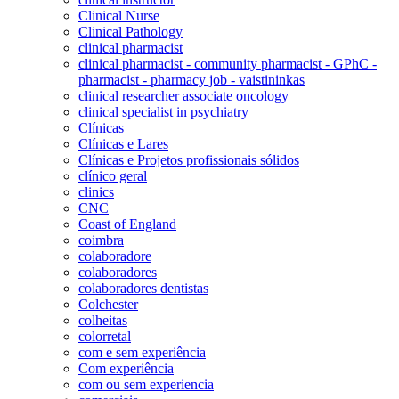
Clinical Nurse
Clinical Pathology
clinical pharmacist
clinical pharmacist - community pharmacist - GPhC -
pharmacist - pharmacy job - vaistininkas
clinical researcher associate oncology
clinical specialist in psychiatry
Clínicas
Clínicas e Lares
Clínicas e Projetos profissionais sólidos
clínico geral
clinics
CNC
Coast of England
coimbra
colaboradore
colaboradores
colaboradores dentistas
Colchester
colheitas
colorretal
com e sem experiência
Com experiência
com ou sem experiencia