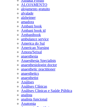
Almada Forum
ALOJAMENTO
alojamento gratuito
alvalade
alzheimer
amadora
Ambani book
Ambani book id
Ambanibook
ambulance service
America do Sul
American Nursing
Amora/Seixal
anaesthesia
Anaesthesia Specialists
anaesthesiologist doctor
anaesthetic practitioner
anaesthetics
anaesthetist
Análises
Análises Clínicas
Análises Clinicas e Saúde Pública
analista
analista funcional
Anatomia