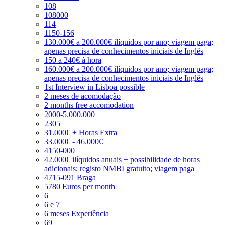
108
108000
114
1150-156
130.000€ a 200.000€ ilíquidos por ano; viagem paga;
apenas precisa de conhecimentos iniciais de Inglês
150 a 240€ à hora
160.000€ a 200.000€ ilíquidos por ano; viagem paga;
apenas precisa de conhecimentos iniciais de Inglês
1st Interview in Lisboa possible
2 meses de acomodação
2 months free accomodation
2000-5.000.000
2305
31.000€ + Horas Extra
33.000€ - 46.000€
4150-000
42.000€ ilíquidos anuais + possibilidade de horas
adicionais; registo NMBI gratuito; viagem paga
4715-091 Braga
5780 Euros per month
6
6 e 7
6 meses Experiência
69