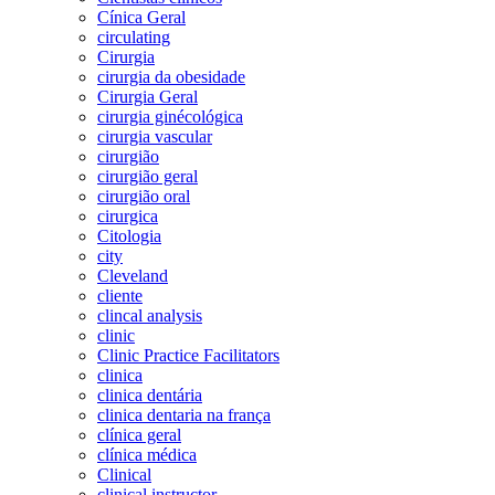
Cínica Geral
circulating
Cirurgia
cirurgia da obesidade
Cirurgia Geral
cirurgia ginécológica
cirurgia vascular
cirurgião
cirurgião geral
cirurgião oral
cirurgica
Citologia
city
Cleveland
cliente
clincal analysis
clinic
Clinic Practice Facilitators
clinica
clinica dentária
clinica dentaria na frança
clínica geral
clínica médica
Clinical
clinical instructor