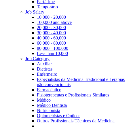
Part-Time
Temporário
Job Salary
10,000 - 20,000
100,000 and above
20,000 - 30,000
30,000 - 40,000
40,000 - 60,000
60,000 - 80,000
80,000 - 100,000
Less than 10,000
Job Category
Auxiliar
Dietistas
Enfermeiro
Especialistas da Medicina Tradicional e Terapias
não convencionais
Farmacêutico
Fisioterapeutas e Profissionais Similares
Médico
Médico Dentista
Nutricionista
Optometristas e Ópticos
Outros Profissionais Técnicos da Medicina