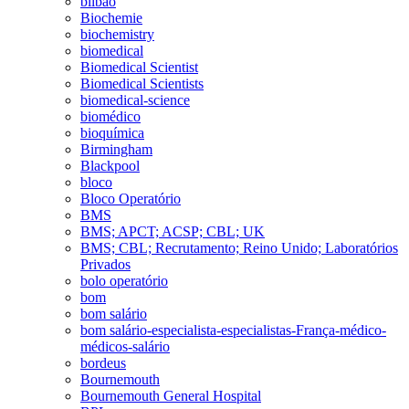
bilbao
Biochemie
biochemistry
biomedical
Biomedical Scientist
Biomedical Scientists
biomedical-science
biomédico
bioquímica
Birmingham
Blackpool
bloco
Bloco Operatório
BMS
BMS; APCT; ACSP; CBL; UK
BMS; CBL; Recrutamento; Reino Unido; Laboratórios
Privados
bolo operatório
bom
bom salário
bom salário-especialista-especialistas-França-médico-
médicos-salário
bordeus
Bournemouth
Bournemouth General Hospital