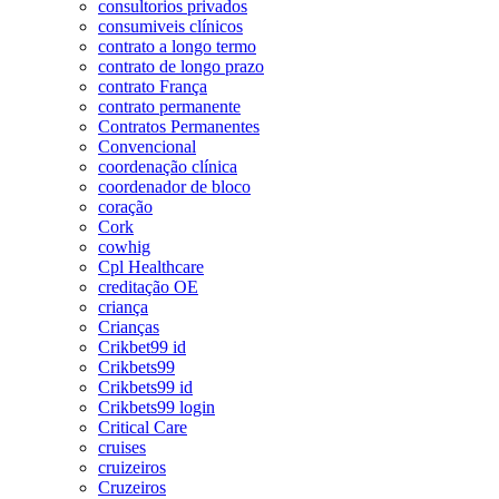
consultorios privados
consumiveis clínicos
contrato a longo termo
contrato de longo prazo
contrato França
contrato permanente
Contratos Permanentes
Convencional
coordenação clínica
coordenador de bloco
coração
Cork
cowhig
Cpl Healthcare
creditação OE
criança
Crianças
Crikbet99 id
Crikbets99
Crikbets99 id
Crikbets99 login
Critical Care
cruises
cruizeiros
Cruzeiros