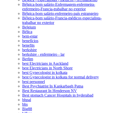
Bélgica-bom salário-Enfermagem-enfermeira-
enfermeiro-Francia-trabalhar no exterior
Bélgica-bom salário-enfermeiro-país estrangeiro
Bélgica-bom salário-Francia-médicos especialista-
trabalhar no exterior
Belgium
Bélica
bem-estar
benefícios
benefits
berkshire
berkshire - enfermeiro - lar
Berlim
best Electricians in Auckland
best Electricians in North Shore
best Gynecologist in kolkata
best Gynecologist in kolkata for normal delivery
best personnel
Best Psychiatrist In Kankarbagh Patna
Best Restaurant In Henderson NV
Best stomach Cancer Hospitals in hyderabad
bhpal
bhs
Big88