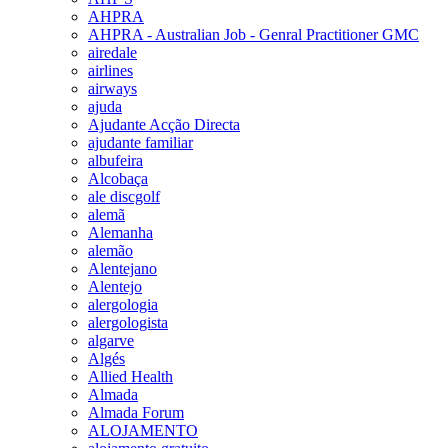
AHPRA
AHPRA - Australian Job - Genral Practitioner GMC
airedale
airlines
airways
ajuda
Ajudante Acção Directa
ajudante familiar
albufeira
Alcobaça
ale discgolf
alemã
Alemanha
alemão
Alentejano
Alentejo
alergologia
alergologista
algarve
Algés
Allied Health
Almada
Almada Forum
ALOJAMENTO