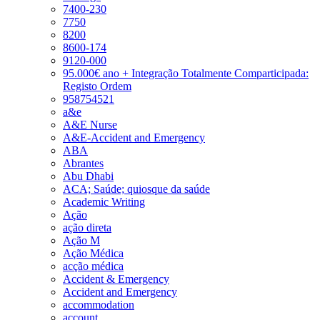
7400-230
7750
8200
8600-174
9120-000
95.000€ ano + Integração Totalmente Comparticipada:
Registo Ordem
958754521
a&e
A&E Nurse
A&E-Accident and Emergency
ABA
Abrantes
Abu Dhabi
ACA; Saúde; quiosque da saúde
Academic Writing
Ação
ação direta
Ação M
Ação Médica
acção médica
Accident & Emergency
Accident and Emergency
accommodation
account