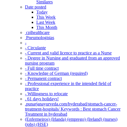
Similares
Date posted
Today
This Week
Last Week
This Month
‎ cplhealthcare‬
Pneumologistas
-
- Circulante
- Current and valid licence to practice as a Nurse
- Degree in Nursing and graduated from an approved
nursing program
- Full time contract
- Knowledge of German (required)
- Permanent contract
- Professional experience in the intended field of
practice
- Willingness to relocate
. 61 days holidays!
.punarjanayurveda.com/hyderabad/stomach-cancer-
treatment-hospitals/ Keywords : Best stomach Cancer
Treatment in hyderabad
(Enfermeiros) (Irlanda) (emprego) (Ireland) (nurses)
(jobs) (HSE)