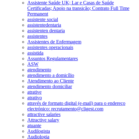
Assistente Saúde UK; Lar e Casas de Saúde
Certificadas; Apoio na transição; Contrato Full Time
Permanent
assistente social
assistentedentaria
assistenten dentaria
assistentes
Assistentes de Enfermagem
assistentes operacionais
assistida
Assuntos Regulamentares
ASW
atendimento
atendimento a domicílio
Atendimento ao Cliente
atendimento domiciliar
atrative
atrativo
através de formato digital (e-mail) para o endereço
electrónico: recrutamento@cligest.com
attractive salaries
Attractive salary
atuante
Audilogista
Audiologia