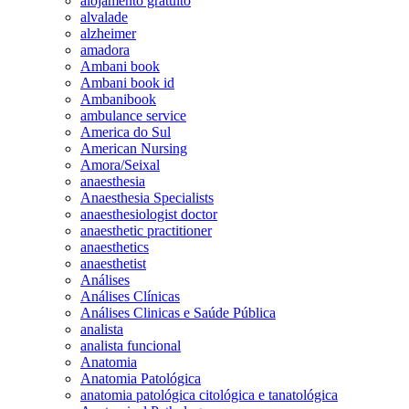
alojamento gratuito
alvalade
alzheimer
amadora
Ambani book
Ambani book id
Ambanibook
ambulance service
America do Sul
American Nursing
Amora/Seixal
anaesthesia
Anaesthesia Specialists
anaesthesiologist doctor
anaesthetic practitioner
anaesthetics
anaesthetist
Análises
Análises Clínicas
Análises Clinicas e Saúde Pública
analista
analista funcional
Anatomia
Anatomia Patológica
anatomia patológica citológica e tanatológica