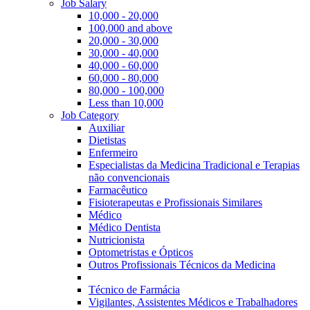
Job Salary
10,000 - 20,000
100,000 and above
20,000 - 30,000
30,000 - 40,000
40,000 - 60,000
60,000 - 80,000
80,000 - 100,000
Less than 10,000
Job Category
Auxiliar
Dietistas
Enfermeiro
Especialistas da Medicina Tradicional e Terapias
não convencionais
Farmacêutico
Fisioterapeutas e Profissionais Similares
Médico
Médico Dentista
Nutricionista
Optometristas e Ópticos
Outros Profissionais Técnicos da Medicina
Técnico de Farmácia
Vigilantes, Assistentes Médicos e Trabalhadores