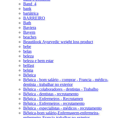
Band_4
bank
bariátrica
BARREIRO
Bath
Baviera
Bayern
beaches
Beautilook Ayurvedic weight loss product
bebe
belas
beleza
beleza e bem estar
belfast
belgia
Bélgica
Bélgica - bom salário - comprar - Francia - médico-
dentista - trabalhar no exterior
Bélgica - colaboradores - dentistas - Trabalho
Bélgica - dentistas - recrutamento
Bélgica - Enfermeiros - Recrutamen
Bélgica - Enfermeiros - recrutamento
Bélgica - especialistas - médicos - recrutamento
Bélgica-bom salário-Enfermagem-enfermeira-
enfermeiro-Francia-trabalhar no exterior