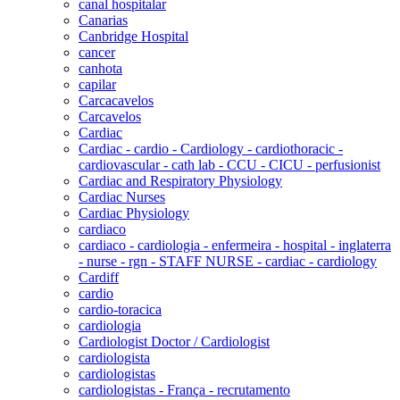
canal hospitalar
Canarias
Canbridge Hospital
cancer
canhota
capilar
Carcacavelos
Carcavelos
Cardiac
Cardiac - cardio - Cardiology - cardiothoracic -
cardiovascular - cath lab - CCU - CICU - perfusionist
Cardiac and Respiratory Physiology
Cardiac Nurses
Cardiac Physiology
cardiaco
cardiaco - cardiologia - enfermeira - hospital - inglaterra
- nurse - rgn - STAFF NURSE - cardiac - cardiology
Cardiff
cardio
cardio-toracica
cardiologia
Cardiologist Doctor / Cardiologist
cardiologista
cardiologistas
cardiologistas - França - recrutamento