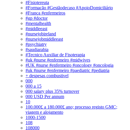
#Fisiotereuta
#Formação #Gestãodecaso #ApoioDomiciliário
#França #enfermeiros
#gp #doctor
#mentalhealth
#middleeast
#nursejobireland
#nursejobmiddleeast
#psychiatry
#saudiarabia
#Tecnico Auxiliar de Fisoterapia
#uk #nurse #enfermeiro #midwives
#UK #nurse #enfermeiro #oncology #oncologia
#uk #nurse #enfermeiro #paediatric #pediatria
+ despesas combustivel
000
000 a 15
000 salary plus 35% turnover
000 USD Per annum
10
100.000£ a 180.000£ ano; processo registo GMC;
viagem e alojamento
1000-1500
108
108000