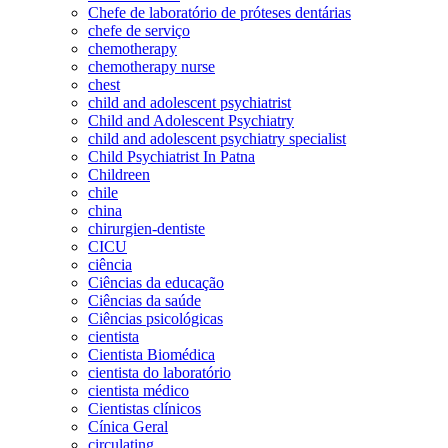
Chefe de laboratório de próteses dentárias
chefe de serviço
chemotherapy
chemotherapy nurse
chest
child and adolescent psychiatrist
Child and Adolescent Psychiatry
child and adolescent psychiatry specialist
Child Psychiatrist In Patna
Childreen
chile
china
chirurgien-dentiste
CICU
ciência
Ciências da educação
Ciências da saúde
Ciências psicológicas
cientista
Cientista Biomédica
cientista do laboratório
cientista médico
Cientistas clínicos
Cínica Geral
circulating