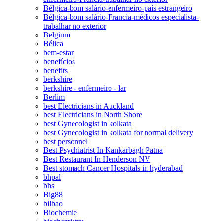
Bélgica-bom salário-enfermeiro-país estrangeiro
Bélgica-bom salário-Francia-médicos especialista-
trabalhar no exterior
Belgium
Bélica
bem-estar
benefícios
benefits
berkshire
berkshire - enfermeiro - lar
Berlim
best Electricians in Auckland
best Electricians in North Shore
best Gynecologist in kolkata
best Gynecologist in kolkata for normal delivery
best personnel
Best Psychiatrist In Kankarbagh Patna
Best Restaurant In Henderson NV
Best stomach Cancer Hospitals in hyderabad
bhpal
bhs
Big88
bilbao
Biochemie