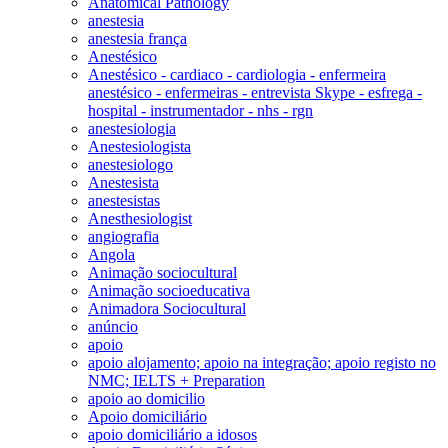
Anatomical Pathology
anestesia
anestesia frança
Anestésico
Anestésico - cardiaco - cardiologia - enfermeira
anestésico - enfermeiras - entrevista Skype - esfrega -
hospital - instrumentador - nhs - rgn
anestesiologia
Anestesiologista
anestesiologo
Anestesista
anestesistas
Anesthesiologist
angiografia
Angola
Animação sociocultural
Animação socioeducativa
Animadora Sociocultural
anúncio
apoio
apoio alojamento; apoio na integração; apoio registo no
NMC; IELTS + Preparation
apoio ao domicilio
Apoio domiciliário
apoio domiciliário a idosos