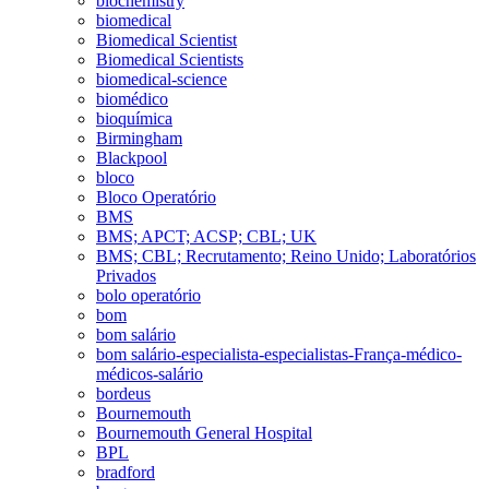
biochemistry
biomedical
Biomedical Scientist
Biomedical Scientists
biomedical-science
biomédico
bioquímica
Birmingham
Blackpool
bloco
Bloco Operatório
BMS
BMS; APCT; ACSP; CBL; UK
BMS; CBL; Recrutamento; Reino Unido; Laboratórios
Privados
bolo operatório
bom
bom salário
bom salário-especialista-especialistas-França-médico-
médicos-salário
bordeus
Bournemouth
Bournemouth General Hospital
BPL
bradford