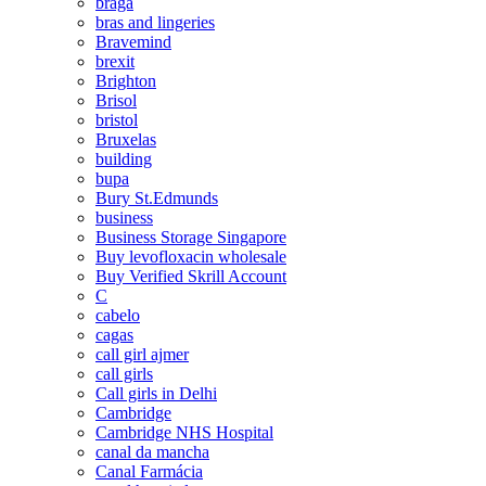
braga
bras and lingeries
Bravemind
brexit
Brighton
Brisol
bristol
Bruxelas
building
bupa
Bury St.Edmunds
business
Business Storage Singapore
Buy levofloxacin wholesale
Buy Verified Skrill Account
C
cabelo
cagas
call girl ajmer
call girls
Call girls in Delhi
Cambridge
Cambridge NHS Hospital
canal da mancha
Canal Farmácia