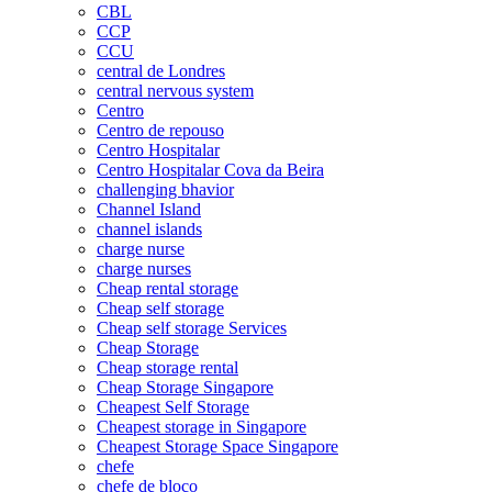
CBL
CCP
CCU
central de Londres
central nervous system
Centro
Centro de repouso
Centro Hospitalar
Centro Hospitalar Cova da Beira
challenging bhavior
Channel Island
channel islands
charge nurse
charge nurses
Cheap rental storage
Cheap self storage
Cheap self storage Services
Cheap Storage
Cheap storage rental
Cheap Storage Singapore
Cheapest Self Storage
Cheapest storage in Singapore
Cheapest Storage Space Singapore
chefe
chefe de bloco