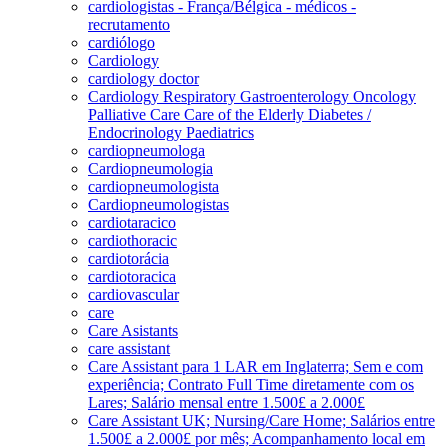
cardiologistas - França/Bélgica - médicos -
recrutamento
cardiólogo
Cardiology
cardiology doctor
Cardiology Respiratory Gastroenterology Oncology
Palliative Care Care of the Elderly Diabetes /
Endocrinology Paediatrics
cardiopneumologa
Cardiopneumologia
cardiopneumologista
Cardiopneumologistas
cardiotaracico
cardiothoracic
cardiotorácia
cardiotoracica
cardiovascular
care
Care Asistants
care assistant
Care Assistant para 1 LAR em Inglaterra; Sem e com
experiência; Contrato Full Time diretamente com os
Lares; Salário mensal entre 1.500£ a 2.000£
Care Assistant UK; Nursing/Care Home; Salários entre
1.500£ a 2.000£ por mês; Acompanhamento local em