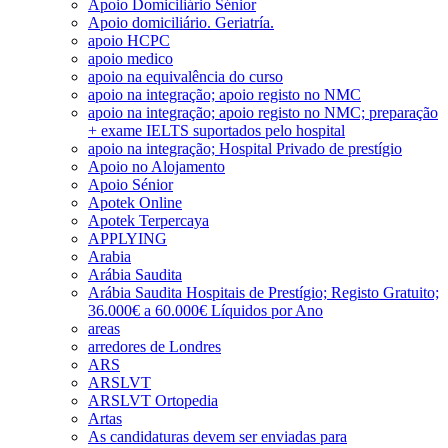
Apoio Domiciliário Sénior
Apoio domiciliário. Geriatría.
apoio HCPC
apoio medico
apoio na equivalência do curso
apoio na integração; apoio registo no NMC
apoio na integração; apoio registo no NMC; preparação
+ exame IELTS suportados pelo hospital
apoio na integração; Hospital Privado de prestígio
Apoio no Alojamento
Apoio Sénior
Apotek Online
Apotek Terpercaya
APPLYING
Arabia
Arábia Saudita
Arábia Saudita Hospitais de Prestígio; Registo Gratuito;
36.000€ a 60.000€ Líquidos por Ano
areas
arredores de Londres
ARS
ARSLVT
ARSLVT Ortopedia
Artas
As candidaturas devem ser enviadas para