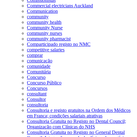
Comissionistas
Commercial electricians Auckland
Communication
community
community health
Community Nurse
community nurses
community pharmacist
Comparticipado registo no NMC
competitive salaries
comprar
comunicação
comunidade
Comunitária
Concurso
Concurso Público
Concursos
consultant
Consultor
consultoria
Consultoria e registo gratuitos na Ordem dos Médicos
em França; condições salariais atrativas
Consultoria Gratuita no Registo no Dental Council;
Organização com Clínicas do NHS
Consultoria Gratuita no Registo no General Dental