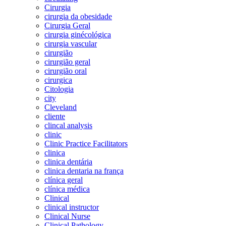
Cirurgia
cirurgia da obesidade
Cirurgia Geral
cirurgia ginécológica
cirurgia vascular
cirurgião
cirurgião geral
cirurgião oral
cirurgica
Citologia
city
Cleveland
cliente
clincal analysis
clinic
Clinic Practice Facilitators
clinica
clinica dentária
clinica dentaria na frança
clínica geral
clínica médica
Clinical
clinical instructor
Clinical Nurse
Clinical Pathology