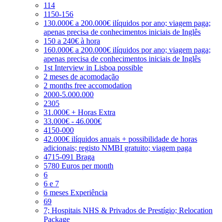
114
1150-156
130.000€ a 200.000€ ilíquidos por ano; viagem paga;
apenas precisa de conhecimentos iniciais de Inglês
150 a 240€ à hora
160.000€ a 200.000€ ilíquidos por ano; viagem paga;
apenas precisa de conhecimentos iniciais de Inglês
1st Interview in Lisboa possible
2 meses de acomodação
2 months free accomodation
2000-5.000.000
2305
31.000€ + Horas Extra
33.000€ - 46.000€
4150-000
42.000€ ilíquidos anuais + possibilidade de horas
adicionais; registo NMBI gratuito; viagem paga
4715-091 Braga
5780 Euros per month
6
6 e 7
6 meses Experiência
69
7; Hospitais NHS & Privados de Prestígio; Relocation
Package