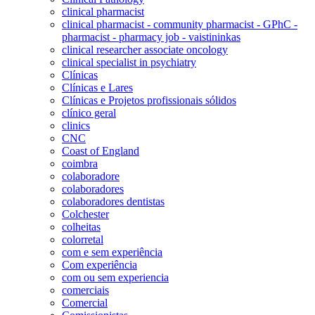
clinical pharmacist
clinical pharmacist - community pharmacist - GPhC -
pharmacist - pharmacy job - vaistininkas
clinical researcher associate oncology
clinical specialist in psychiatry
Clínicas
Clínicas e Lares
Clínicas e Projetos profissionais sólidos
clínico geral
clinics
CNC
Coast of England
coimbra
colaboradore
colaboradores
colaboradores dentistas
Colchester
colheitas
colorretal
com e sem experiência
Com experiência
com ou sem experiencia
comerciais
Comercial