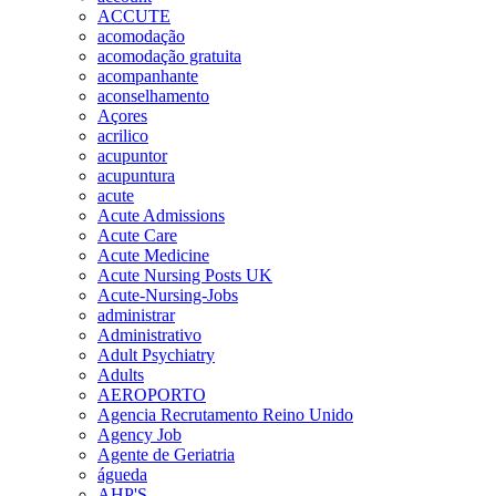
ACCUTE
acomodação
acomodação gratuita
acompanhante
aconselhamento
Açores
acrilico
acupuntor
acupuntura
acute
Acute Admissions
Acute Care
Acute Medicine
Acute Nursing Posts UK
Acute-Nursing-Jobs
administrar
Administrativo
Adult Psychiatry
Adults
AEROPORTO
Agencia Recrutamento Reino Unido
Agency Job
Agente de Geriatria
águeda
AHP'S