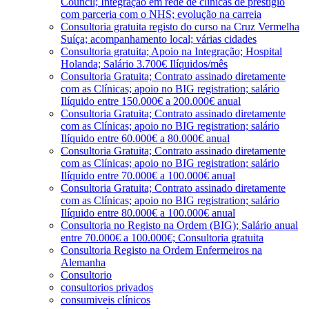
Council; Integração em rede de clínicas de prestígio
com parceria com o NHS; evolução na carreia
Consultoria gratuita registo do curso na Cruz Vermelha
Suíça; acompanhamento local; várias cidades
Consultoria gratuita; Apoio na Integração; Hospital
Holanda; Salário 3.700€ Ilíquidos/mês
Consultoria Gratuita; Contrato assinado diretamente
com as Clínicas; apoio no BIG registration; salário
Ilíquido entre 150.000€ a 200.000€ anual
Consultoria Gratuita; Contrato assinado diretamente
com as Clínicas; apoio no BIG registration; salário
Ilíquido entre 60.000€ a 80.000€ anual
Consultoria Gratuita; Contrato assinado diretamente
com as Clínicas; apoio no BIG registration; salário
Ilíquido entre 70.000€ a 100.000€ anual
Consultoria Gratuita; Contrato assinado diretamente
com as Clínicas; apoio no BIG registration; salário
Ilíquido entre 80.000€ a 100.000€ anual
Consultoria no Registo na Ordem (BIG); Salário anual
entre 70.000€ a 100.000€; Consultoria gratuita
Consultoria Registo na Ordem Enfermeiros na
Alemanha
Consultorio
consultorios privados
consumiveis clínicos