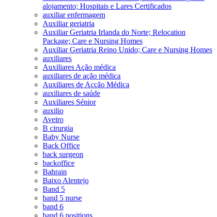
alojamento; Hospitais e Lares Certificados
auxiliar enfermagem
Auxiliar geriatria
Auxiliar Geriatria Irlanda do Norte; Relocation
Package; Care e Nursing Homes
Auxiliar Geriatria Reino Unido; Care e Nursing Homes
auxiliares
Auxiliares Ação médica
auxiliares de ação médica
Auxiliares de Acção Médica
auxiliares de saúde
Auxiliares Sénior
auxilio
Aveiro
B cirurgia
Baby Nurse
Back Office
back surgeon
backoffice
Bahrain
Baixo Alentejo
Band 5
band 5 nurse
band 6
band 6 positions