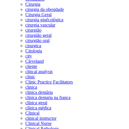
Cirurgia
cirurgia da obesidade
Cirurgia Geral
cirurgia ginécológica
cirurgia vascular
cirurgião
cirurgião geral
cirurgião oral
cirurgica
Citologia
city
Cleveland
cliente
clincal analysis
clinic
Clinic Practice Facilitators
clinica
clinica dentária
clinica dentaria na frança
clínica geral
clínica médica
Clinical
clinical instructor
Clinical Nurse
Clinical Pathology