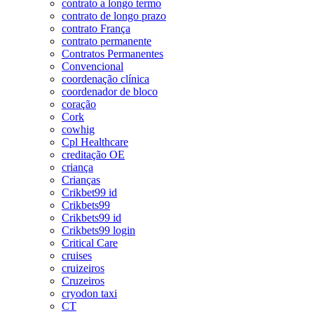
contrato a longo termo
contrato de longo prazo
contrato França
contrato permanente
Contratos Permanentes
Convencional
coordenação clínica
coordenador de bloco
coração
Cork
cowhig
Cpl Healthcare
creditação OE
criança
Crianças
Crikbet99 id
Crikbets99
Crikbets99 id
Crikbets99 login
Critical Care
cruises
cruizeiros
Cruzeiros
cryodon taxi
CT