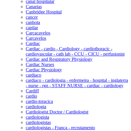
canal hospitalar
Canarias
Canbridge Hospital
cancer
canhota
capilar
Carcacavelos
Carcavelos
Cardiac
Cardiac - cardio - Cardiology - cardiothoracic -
cardiovascular - cath lab - CCU - CICU - perfusionist
Cardiac and Respiratory Physiology
Cardiac Nurses
Cardiac Physiology
cardiaco
cardiaco - cardiologia - enfermeira - hospital - inglaterra
- nurse - rgn - STAFF NURSE - cardiac - cardiology
Cardiff
cardio
cardio-toracica
cardiologia
Cardiologist Doctor / Cardiologist
cardiologista
cardiologistas
cardiologistas - França - recrutamento