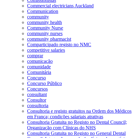
Comissionistas
Commercial electricians Auckland
Communication
community
community health
Community Nurse
community nurses
community pharmacist
Comparticipado registo no NMC
competitive salaries
comprar
comunicação
comunidade
Comunitária
Concurso
Concurso Público
Concursos
consultant
Consultor
consultoria
Consultoria e registo gratuitos na Ordem dos Médicos
em França; condições salariais atrativas
Consultoria Gratuita no Registo no Dental Council;
Organização com Clínicas do NHS
Consultoria Gratuita no Registo no General Dental