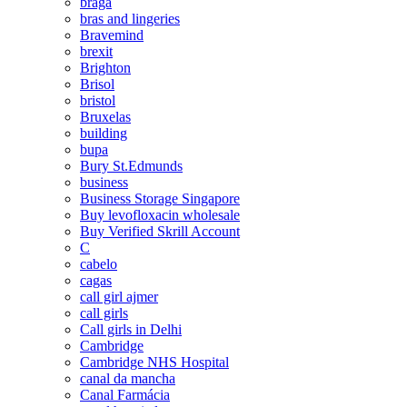
braga
bras and lingeries
Bravemind
brexit
Brighton
Brisol
bristol
Bruxelas
building
bupa
Bury St.Edmunds
business
Business Storage Singapore
Buy levofloxacin wholesale
Buy Verified Skrill Account
C
cabelo
cagas
call girl ajmer
call girls
Call girls in Delhi
Cambridge
Cambridge NHS Hospital
canal da mancha
Canal Farmácia