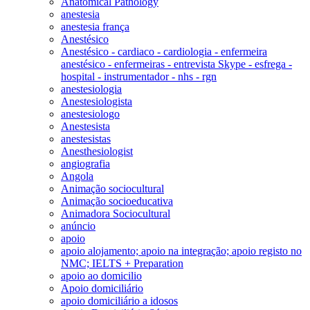
Anatomical Pathology
anestesia
anestesia frança
Anestésico
Anestésico - cardiaco - cardiologia - enfermeira
anestésico - enfermeiras - entrevista Skype - esfrega -
hospital - instrumentador - nhs - rgn
anestesiologia
Anestesiologista
anestesiologo
Anestesista
anestesistas
Anesthesiologist
angiografia
Angola
Animação sociocultural
Animação socioeducativa
Animadora Sociocultural
anúncio
apoio
apoio alojamento; apoio na integração; apoio registo no
NMC; IELTS + Preparation
apoio ao domicilio
Apoio domiciliário
apoio domiciliário a idosos