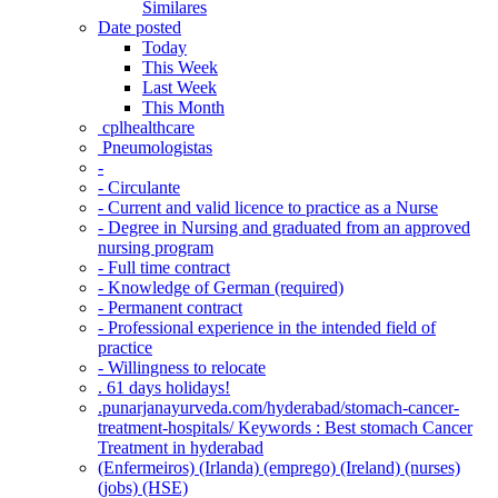
Similares
Date posted
Today
This Week
Last Week
This Month
‎ cplhealthcare‬
Pneumologistas
-
- Circulante
- Current and valid licence to practice as a Nurse
- Degree in Nursing and graduated from an approved
nursing program
- Full time contract
- Knowledge of German (required)
- Permanent contract
- Professional experience in the intended field of
practice
- Willingness to relocate
. 61 days holidays!
.punarjanayurveda.com/hyderabad/stomach-cancer-
treatment-hospitals/ Keywords : Best stomach Cancer
Treatment in hyderabad
(Enfermeiros) (Irlanda) (emprego) (Ireland) (nurses)
(jobs) (HSE)