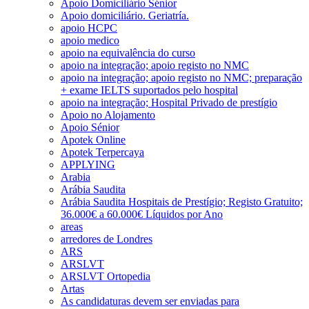
Apoio Domiciliário Sénior
Apoio domiciliário. Geriatría.
apoio HCPC
apoio medico
apoio na equivalência do curso
apoio na integração; apoio registo no NMC
apoio na integração; apoio registo no NMC; preparação
+ exame IELTS suportados pelo hospital
apoio na integração; Hospital Privado de prestígio
Apoio no Alojamento
Apoio Sénior
Apotek Online
Apotek Terpercaya
APPLYING
Arabia
Arábia Saudita
Arábia Saudita Hospitais de Prestígio; Registo Gratuito;
36.000€ a 60.000€ Líquidos por Ano
areas
arredores de Londres
ARS
ARSLVT
ARSLVT Ortopedia
Artas
As candidaturas devem ser enviadas para