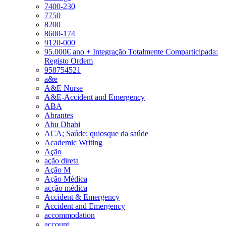
7400-230
7750
8200
8600-174
9120-000
95.000€ ano + Integração Totalmente Comparticipada:
Registo Ordem
958754521
a&e
A&E Nurse
A&E-Accident and Emergency
ABA
Abrantes
Abu Dhabi
ACA; Saúde; quiosque da saúde
Academic Writing
Ação
ação direta
Ação M
Ação Médica
acção médica
Accident & Emergency
Accident and Emergency
accommodation
account