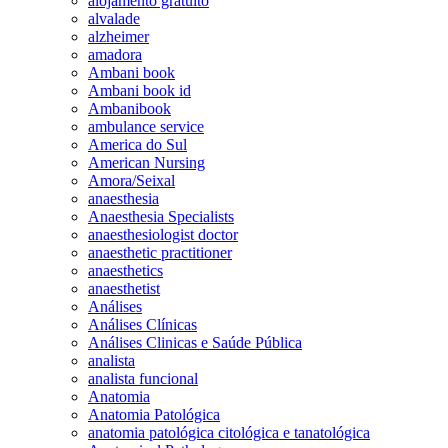
alojamento gratuito
alvalade
alzheimer
amadora
Ambani book
Ambani book id
Ambanibook
ambulance service
America do Sul
American Nursing
Amora/Seixal
anaesthesia
Anaesthesia Specialists
anaesthesiologist doctor
anaesthetic practitioner
anaesthetics
anaesthetist
Análises
Análises Clínicas
Análises Clinicas e Saúde Pública
analista
analista funcional
Anatomia
Anatomia Patológica
anatomia patológica citológica e tanatológica