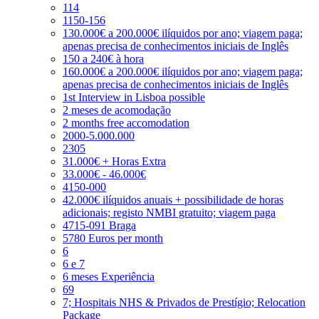
114
1150-156
130.000€ a 200.000€ ilíquidos por ano; viagem paga;
apenas precisa de conhecimentos iniciais de Inglês
150 a 240€ à hora
160.000€ a 200.000€ ilíquidos por ano; viagem paga;
apenas precisa de conhecimentos iniciais de Inglês
1st Interview in Lisboa possible
2 meses de acomodação
2 months free accomodation
2000-5.000.000
2305
31.000€ + Horas Extra
33.000€ - 46.000€
4150-000
42.000€ ilíquidos anuais + possibilidade de horas
adicionais; registo NMBI gratuito; viagem paga
4715-091 Braga
5780 Euros per month
6
6 e 7
6 meses Experiência
69
7; Hospitais NHS & Privados de Prestígio; Relocation
Package