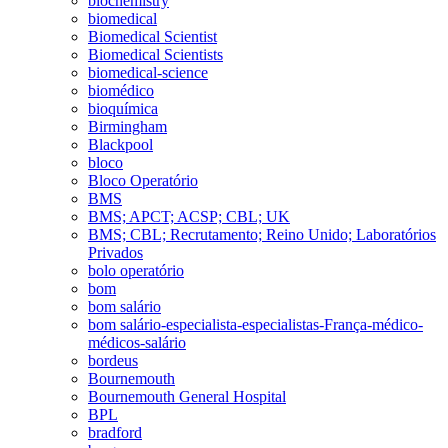
biochemistry
biomedical
Biomedical Scientist
Biomedical Scientists
biomedical-science
biomédico
bioquímica
Birmingham
Blackpool
bloco
Bloco Operatório
BMS
BMS; APCT; ACSP; CBL; UK
BMS; CBL; Recrutamento; Reino Unido; Laboratórios
Privados
bolo operatório
bom
bom salário
bom salário-especialista-especialistas-França-médico-
médicos-salário
bordeus
Bournemouth
Bournemouth General Hospital
BPL
bradford