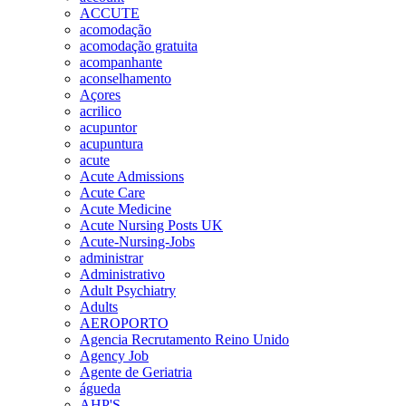
ACCUTE
acomodação
acomodação gratuita
acompanhante
aconselhamento
Açores
acrilico
acupuntor
acupuntura
acute
Acute Admissions
Acute Care
Acute Medicine
Acute Nursing Posts UK
Acute-Nursing-Jobs
administrar
Administrativo
Adult Psychiatry
Adults
AEROPORTO
Agencia Recrutamento Reino Unido
Agency Job
Agente de Geriatria
águeda
AHP'S