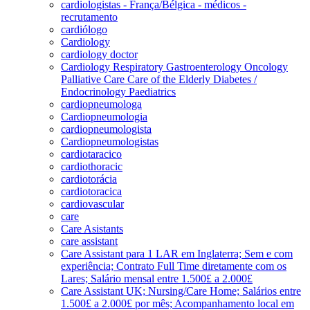
cardiologistas - França/Bélgica - médicos -
recrutamento
cardiólogo
Cardiology
cardiology doctor
Cardiology Respiratory Gastroenterology Oncology
Palliative Care Care of the Elderly Diabetes /
Endocrinology Paediatrics
cardiopneumologa
Cardiopneumologia
cardiopneumologista
Cardiopneumologistas
cardiotaracico
cardiothoracic
cardiotorácia
cardiotoracica
cardiovascular
care
Care Asistants
care assistant
Care Assistant para 1 LAR em Inglaterra; Sem e com
experiência; Contrato Full Time diretamente com os
Lares; Salário mensal entre 1.500£ a 2.000£
Care Assistant UK; Nursing/Care Home; Salários entre
1.500£ a 2.000£ por mês; Acompanhamento local em