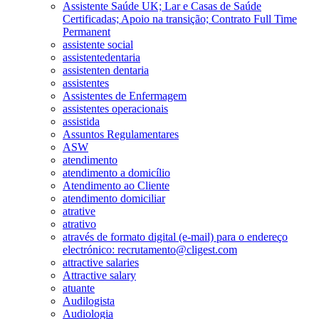
Assistente Saúde UK; Lar e Casas de Saúde
Certificadas; Apoio na transição; Contrato Full Time
Permanent
assistente social
assistentedentaria
assistenten dentaria
assistentes
Assistentes de Enfermagem
assistentes operacionais
assistida
Assuntos Regulamentares
ASW
atendimento
atendimento a domicílio
Atendimento ao Cliente
atendimento domiciliar
atrative
atrativo
através de formato digital (e-mail) para o endereço
electrónico: recrutamento@cligest.com
attractive salaries
Attractive salary
atuante
Audilogista
Audiologia