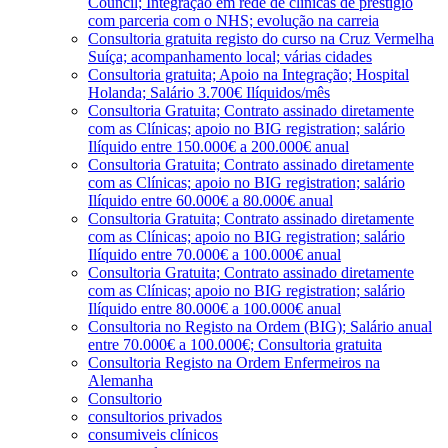
Council; Integração em rede de clínicas de prestígio
com parceria com o NHS; evolução na carreia
Consultoria gratuita registo do curso na Cruz Vermelha
Suíça; acompanhamento local; várias cidades
Consultoria gratuita; Apoio na Integração; Hospital
Holanda; Salário 3.700€ Ilíquidos/mês
Consultoria Gratuita; Contrato assinado diretamente
com as Clínicas; apoio no BIG registration; salário
Ilíquido entre 150.000€ a 200.000€ anual
Consultoria Gratuita; Contrato assinado diretamente
com as Clínicas; apoio no BIG registration; salário
Ilíquido entre 60.000€ a 80.000€ anual
Consultoria Gratuita; Contrato assinado diretamente
com as Clínicas; apoio no BIG registration; salário
Ilíquido entre 70.000€ a 100.000€ anual
Consultoria Gratuita; Contrato assinado diretamente
com as Clínicas; apoio no BIG registration; salário
Ilíquido entre 80.000€ a 100.000€ anual
Consultoria no Registo na Ordem (BIG); Salário anual
entre 70.000€ a 100.000€; Consultoria gratuita
Consultoria Registo na Ordem Enfermeiros na
Alemanha
Consultorio
consultorios privados
consumiveis clínicos