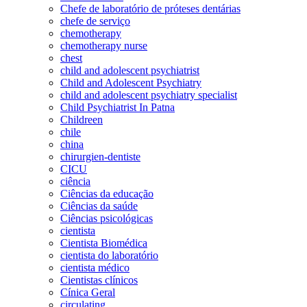
Chefe de laboratório de próteses dentárias
chefe de serviço
chemotherapy
chemotherapy nurse
chest
child and adolescent psychiatrist
Child and Adolescent Psychiatry
child and adolescent psychiatry specialist
Child Psychiatrist In Patna
Childreen
chile
china
chirurgien-dentiste
CICU
ciência
Ciências da educação
Ciências da saúde
Ciências psicológicas
cientista
Cientista Biomédica
cientista do laboratório
cientista médico
Cientistas clínicos
Cínica Geral
circulating