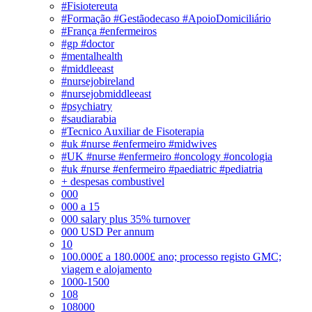
#Fisiotereuta
#Formação #Gestãodecaso #ApoioDomiciliário
#França #enfermeiros
#gp #doctor
#mentalhealth
#middleeast
#nursejobireland
#nursejobmiddleeast
#psychiatry
#saudiarabia
#Tecnico Auxiliar de Fisoterapia
#uk #nurse #enfermeiro #midwives
#UK #nurse #enfermeiro #oncology #oncologia
#uk #nurse #enfermeiro #paediatric #pediatria
+ despesas combustivel
000
000 a 15
000 salary plus 35% turnover
000 USD Per annum
10
100.000£ a 180.000£ ano; processo registo GMC;
viagem e alojamento
1000-1500
108
108000