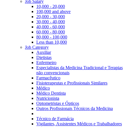
Job Salary
10,000 - 20,000
100,000 and above
20,000 - 30,000
30,000 - 40,000
40,000 - 60,000
60,000 - 80,000
80,000 - 100,000
Less than 10,000
Job Category
Auxiliar
Dietistas
Enfermeiro
Especialistas da Medicina Tradicional e Terapias
não convencionais
Farmacêutico
Fisioterapeutas e Profissionais Similares
Médico
Médico Dentista
Nutricionista
Optometristas e Ópticos
Outros Profissionais Técnicos da Medicina
Técnico de Farmácia
Vigilantes, Assistentes Médicos e Trabalhadores