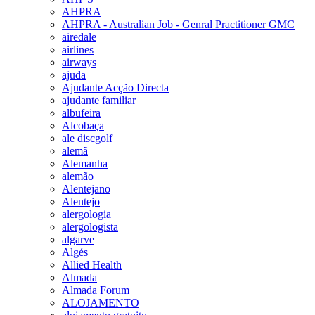
AHPRA
AHPRA - Australian Job - Genral Practitioner GMC
airedale
airlines
airways
ajuda
Ajudante Acção Directa
ajudante familiar
albufeira
Alcobaça
ale discgolf
alemã
Alemanha
alemão
Alentejano
Alentejo
alergologia
alergologista
algarve
Algés
Allied Health
Almada
Almada Forum
ALOJAMENTO