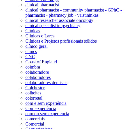
clinical pharmacist
clinical pharmacist - community pharmacist - GPhC -
pharmacist - pharmacy job - vaistininkas
clinical researcher associate oncology
clinical specialist in psychiatry
Clínicas
Clínicas e Lares
Clínicas e Projetos profissionais sólidos
clínico geral
clinics
CNC
Coast of England
coimbra
colaboradore
colaboradores
colaboradores dentistas
Colchester
colheitas
colorretal
com e sem experiência
Com experiência
com ou sem experiencia
comerciais
Comercial