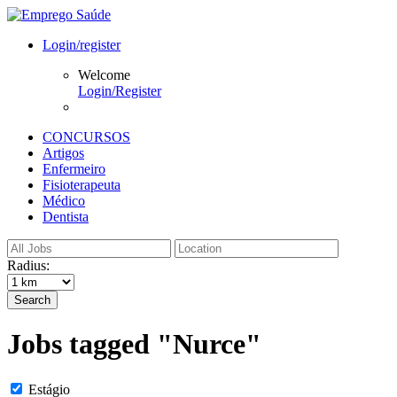
Login/register
Welcome
Login/Register
CONCURSOS
Artigos
Enfermeiro
Fisioterapeuta
Médico
Dentista
Radius:
Search
Jobs tagged "Nurce"
Estágio