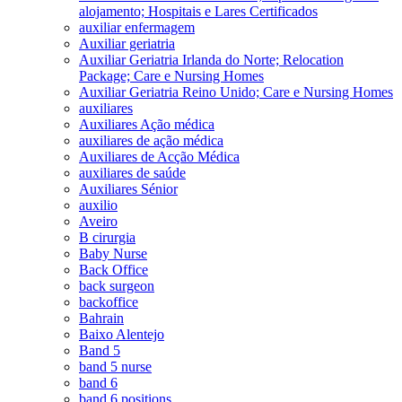
alojamento; Hospitais e Lares Certificados
auxiliar enfermagem
Auxiliar geriatria
Auxiliar Geriatria Irlanda do Norte; Relocation
Package; Care e Nursing Homes
Auxiliar Geriatria Reino Unido; Care e Nursing Homes
auxiliares
Auxiliares Ação médica
auxiliares de ação médica
Auxiliares de Acção Médica
auxiliares de saúde
Auxiliares Sénior
auxilio
Aveiro
B cirurgia
Baby Nurse
Back Office
back surgeon
backoffice
Bahrain
Baixo Alentejo
Band 5
band 5 nurse
band 6
band 6 positions