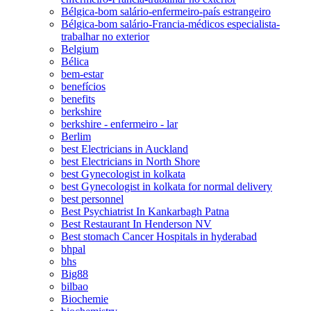
Bélgica-bom salário-enfermeiro-país estrangeiro
Bélgica-bom salário-Francia-médicos especialista-
trabalhar no exterior
Belgium
Bélica
bem-estar
benefícios
benefits
berkshire
berkshire - enfermeiro - lar
Berlim
best Electricians in Auckland
best Electricians in North Shore
best Gynecologist in kolkata
best Gynecologist in kolkata for normal delivery
best personnel
Best Psychiatrist In Kankarbagh Patna
Best Restaurant In Henderson NV
Best stomach Cancer Hospitals in hyderabad
bhpal
bhs
Big88
bilbao
Biochemie