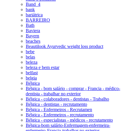
Band_4
bank
bariátrica
BARREIRO
Bath
Baviera
Bayern
beaches
Beautilook Ayurvedic weight loss product
bebe
belas
beleza
beleza e bem estar
belfast
belgia
Bélgica
Bélgica - bom salário - comprar - Francia - médico-
dentista - trabalhar no exterior
Bélgica - colaboradores - dentistas - Trabalho
Bélgica - dentistas - recrutamento
Bélgica - Enfermeiros - Recrutamen
Bélgica - Enfermeiros - recrutamento
Bélgica - especialistas - médicos - recrutamento
Bélgica-bom salário-Enfermagem-enfermeira-
enfermeiro-Francia-trabalhar no exterior