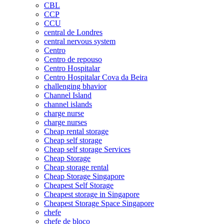
CBL
CCP
CCU
central de Londres
central nervous system
Centro
Centro de repouso
Centro Hospitalar
Centro Hospitalar Cova da Beira
challenging bhavior
Channel Island
channel islands
charge nurse
charge nurses
Cheap rental storage
Cheap self storage
Cheap self storage Services
Cheap Storage
Cheap storage rental
Cheap Storage Singapore
Cheapest Self Storage
Cheapest storage in Singapore
Cheapest Storage Space Singapore
chefe
chefe de bloco