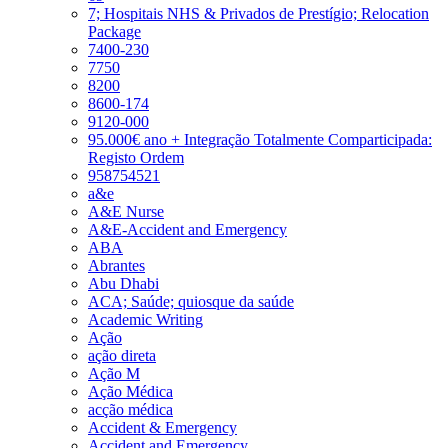
7; Hospitais NHS & Privados de Prestígio; Relocation
Package
7400-230
7750
8200
8600-174
9120-000
95.000€ ano + Integração Totalmente Comparticipada:
Registo Ordem
958754521
a&e
A&E Nurse
A&E-Accident and Emergency
ABA
Abrantes
Abu Dhabi
ACA; Saúde; quiosque da saúde
Academic Writing
Ação
ação direta
Ação M
Ação Médica
acção médica
Accident & Emergency
Accident and Emergency