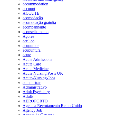
accommodation
account
ACCUTE
acomodação
acomodação gratuita
acompanhante
aconselhamento
Açores
acrilico
acupuntor
acupuntura
acute
Acute Admissions
Acute Care
Acute Medicine
Acute Nursing Posts UK
Acute-Nursing-Jobs
administrar
Administrativo
Adult Psychiatry
Adults
AEROPORTO
Agencia Recrutamento Reino Unido
Agency Job
Agente de Geriatria