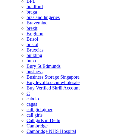
BPL
bradford
braga
bras and lingeries
Bravemind
brexit
Brighton
Brisol
bristol
Bruxelas
building
bupa
Bury St.Edmunds
business
Business Storage Singapore
Buy levofloxacin wholesale
Buy Verified Skrill Account
C
cabelo
cagas
call girl ajmer
call girls
Call girls in Delhi
Cambridge
Cambridge NHS Hospital