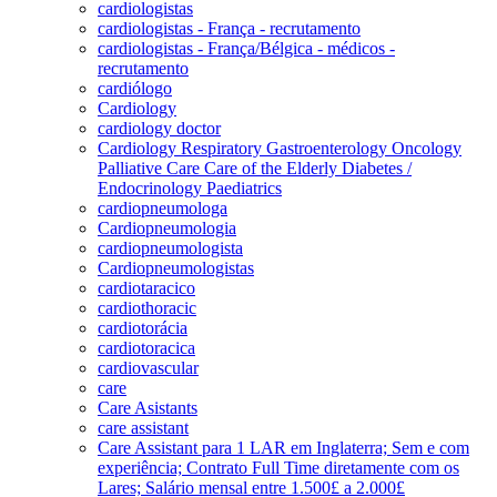
cardiologistas
cardiologistas - França - recrutamento
cardiologistas - França/Bélgica - médicos -
recrutamento
cardiólogo
Cardiology
cardiology doctor
Cardiology Respiratory Gastroenterology Oncology
Palliative Care Care of the Elderly Diabetes /
Endocrinology Paediatrics
cardiopneumologa
Cardiopneumologia
cardiopneumologista
Cardiopneumologistas
cardiotaracico
cardiothoracic
cardiotorácia
cardiotoracica
cardiovascular
care
Care Asistants
care assistant
Care Assistant para 1 LAR em Inglaterra; Sem e com
experiência; Contrato Full Time diretamente com os
Lares; Salário mensal entre 1.500£ a 2.000£