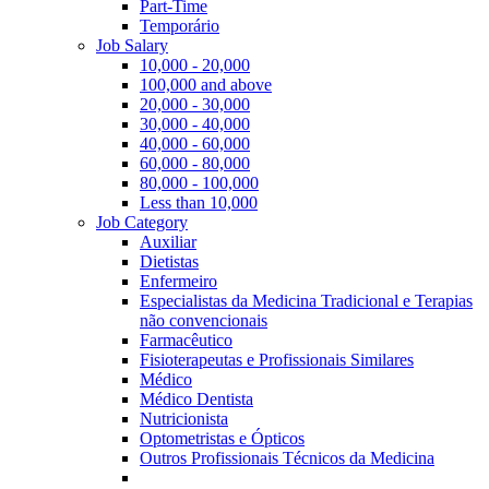
Part-Time
Temporário
Job Salary
10,000 - 20,000
100,000 and above
20,000 - 30,000
30,000 - 40,000
40,000 - 60,000
60,000 - 80,000
80,000 - 100,000
Less than 10,000
Job Category
Auxiliar
Dietistas
Enfermeiro
Especialistas da Medicina Tradicional e Terapias
não convencionais
Farmacêutico
Fisioterapeutas e Profissionais Similares
Médico
Médico Dentista
Nutricionista
Optometristas e Ópticos
Outros Profissionais Técnicos da Medicina