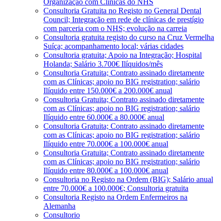
Organização com Clínicas do NHS
Consultoria Gratuita no Registo no General Dental
Council; Integração em rede de clínicas de prestígio
com parceria com o NHS; evolução na carreia
Consultoria gratuita registo do curso na Cruz Vermelha
Suíça; acompanhamento local; várias cidades
Consultoria gratuita; Apoio na Integração; Hospital
Holanda; Salário 3.700€ Ilíquidos/mês
Consultoria Gratuita; Contrato assinado diretamente
com as Clínicas; apoio no BIG registration; salário
Ilíquido entre 150.000€ a 200.000€ anual
Consultoria Gratuita; Contrato assinado diretamente
com as Clínicas; apoio no BIG registration; salário
Ilíquido entre 60.000€ a 80.000€ anual
Consultoria Gratuita; Contrato assinado diretamente
com as Clínicas; apoio no BIG registration; salário
Ilíquido entre 70.000€ a 100.000€ anual
Consultoria Gratuita; Contrato assinado diretamente
com as Clínicas; apoio no BIG registration; salário
Ilíquido entre 80.000€ a 100.000€ anual
Consultoria no Registo na Ordem (BIG); Salário anual
entre 70.000€ a 100.000€; Consultoria gratuita
Consultoria Registo na Ordem Enfermeiros na
Alemanha
Consultorio