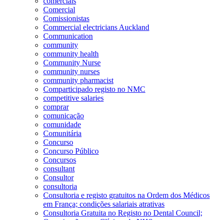
comerciais
Comercial
Comissionistas
Commercial electricians Auckland
Communication
community
community health
Community Nurse
community nurses
community pharmacist
Comparticipado registo no NMC
competitive salaries
comprar
comunicação
comunidade
Comunitária
Concurso
Concurso Público
Concursos
consultant
Consultor
consultoria
Consultoria e registo gratuitos na Ordem dos Médicos
em França; condições salariais atrativas
Consultoria Gratuita no Registo no Dental Council;