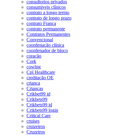
consultorios privados
consumiveis clínicos
contrato a longo termo
contrato de longo prazo
contrato França
contrato permanente
Contratos Permanentes
Convencional
coordenação clínica
coordenador de bloco
coração
Cork
cowhig
Cpl Healthcare
creditação OE
criança
Crianças
Crikbet99 id
Crikbets99
Crikbets99 id
Crikbets99 login
Critical Care
cruises
cruizeiros
Cruzeiros