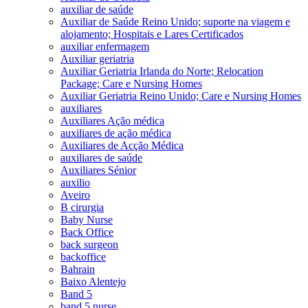
auxiliar de saúde
Auxiliar de Saúde Reino Unido; suporte na viagem e
alojamento; Hospitais e Lares Certificados
auxiliar enfermagem
Auxiliar geriatria
Auxiliar Geriatria Irlanda do Norte; Relocation
Package; Care e Nursing Homes
Auxiliar Geriatria Reino Unido; Care e Nursing Homes
auxiliares
Auxiliares Ação médica
auxiliares de ação médica
Auxiliares de Acção Médica
auxiliares de saúde
Auxiliares Sénior
auxilio
Aveiro
B cirurgia
Baby Nurse
Back Office
back surgeon
backoffice
Bahrain
Baixo Alentejo
Band 5
band 5 nurse