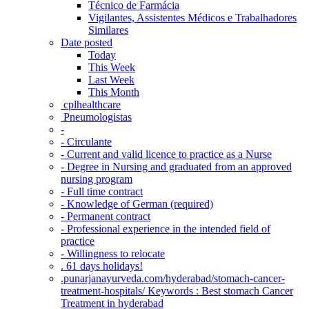
Técnico de Farmácia
Vigilantes, Assistentes Médicos e Trabalhadores
Similares
Date posted
Today
This Week
Last Week
This Month
‎ cplhealthcare‬
Pneumologistas
-
- Circulante
- Current and valid licence to practice as a Nurse
- Degree in Nursing and graduated from an approved
nursing program
- Full time contract
- Knowledge of German (required)
- Permanent contract
- Professional experience in the intended field of
practice
- Willingness to relocate
. 61 days holidays!
.punarjanayurveda.com/hyderabad/stomach-cancer-
treatment-hospitals/ Keywords : Best stomach Cancer
Treatment in hyderabad