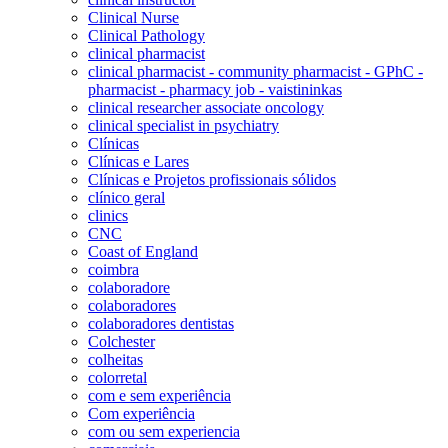
Clinical Nurse
Clinical Pathology
clinical pharmacist
clinical pharmacist - community pharmacist - GPhC -
pharmacist - pharmacy job - vaistininkas
clinical researcher associate oncology
clinical specialist in psychiatry
Clínicas
Clínicas e Lares
Clínicas e Projetos profissionais sólidos
clínico geral
clinics
CNC
Coast of England
coimbra
colaboradore
colaboradores
colaboradores dentistas
Colchester
colheitas
colorretal
com e sem experiência
Com experiência
com ou sem experiencia