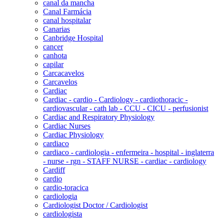
canal da mancha
Canal Farmácia
canal hospitalar
Canarias
Canbridge Hospital
cancer
canhota
capilar
Carcacavelos
Carcavelos
Cardiac
Cardiac - cardio - Cardiology - cardiothoracic -
cardiovascular - cath lab - CCU - CICU - perfusionist
Cardiac and Respiratory Physiology
Cardiac Nurses
Cardiac Physiology
cardiaco
cardiaco - cardiologia - enfermeira - hospital - inglaterra
- nurse - rgn - STAFF NURSE - cardiac - cardiology
Cardiff
cardio
cardio-toracica
cardiologia
Cardiologist Doctor / Cardiologist
cardiologista