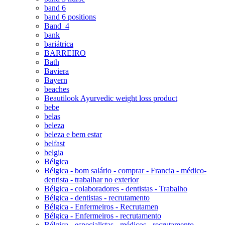
band 6
band 6 positions
Band_4
bank
bariátrica
BARREIRO
Bath
Baviera
Bayern
beaches
Beautilook Ayurvedic weight loss product
bebe
belas
beleza
beleza e bem estar
belfast
belgia
Bélgica
Bélgica - bom salário - comprar - Francia - médico-
dentista - trabalhar no exterior
Bélgica - colaboradores - dentistas - Trabalho
Bélgica - dentistas - recrutamento
Bélgica - Enfermeiros - Recrutamen
Bélgica - Enfermeiros - recrutamento
Bélgica - especialistas - médicos - recrutamento