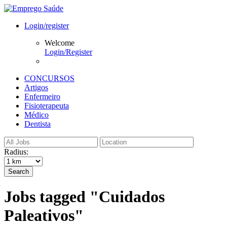
Login/register
Welcome
Login/Register
CONCURSOS
Artigos
Enfermeiro
Fisioterapeuta
Médico
Dentista
Radius:
Search
Jobs tagged "Cuidados
Paleativos"