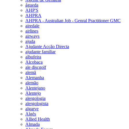
águeda
AHP'S
AHPRA
AHPRA - Australian Job - Genral Practitioner GMC
airedale
airlines
airways
ajuda
Ajudante Acção Directa
ajudante familiar
albufeira
Alcobaça
ale discgolf
alemã
Alemanha
alemão
Alentejano
Alentejo
alergologia
alergologista
algarve
Algés
Allied Health
Almada