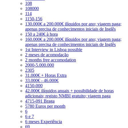
108
108000
114
1150-156
130.000€ a 200.000€ ilíquidos por ano; viagem paga;
apenas precisa de conhecimentos iniciais de Inglês
150 a 240€ à hora
160.000€ a 200.000€ ilíquidos por ano; viagem paga;
apenas precisa de conhecimentos iniciais de Inglês
1st Interview in Lisboa possible
2 meses de acomodação
2 months free accomodation
2000-5.000.000
2305
31.000€ + Horas Extra
33.000€ - 46.000€
4150-000
42.000€ ilíquidos anuais + possibilidade de horas
adicionais; registo NMBI gratuito; viagem paga
4715-091 Braga
5780 Euros per month
6
6 e 7
6 meses Experiência
69