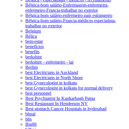
Bélgica-bom salário-Enfermagem-enfermeira-
enfermeiro-Francia-trabalhar no exterior
Bélgica-bom salário-enfermeiro-país estrangeiro
Bélgica-bom salário-Francia-médicos especialista-
trabalhar no exterior
Belgium
Bélica
bem-estar
benefícios
benefits
berkshire
berkshire - enfermeiro - lar
Berlim
best Electricians in Auckland
best Electricians in North Shore
best Gynecologist in kolkata
best Gynecologist in kolkata for normal delivery
best personnel
Best Psychiatrist In Kankarbagh Patna
Best Restaurant In Henderson NV
Best stomach Cancer Hospitals in hyderabad
bhpal
bhs
Big88