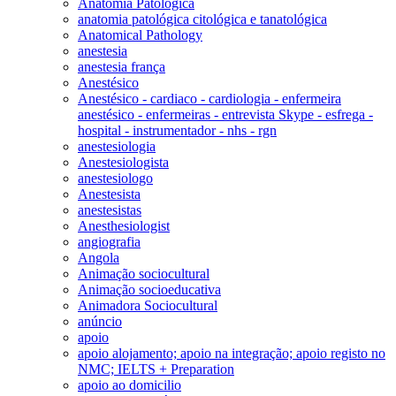
Anatomia Patológica
anatomia patológica citológica e tanatológica
Anatomical Pathology
anestesia
anestesia frança
Anestésico
Anestésico - cardiaco - cardiologia - enfermeira
anestésico - enfermeiras - entrevista Skype - esfrega -
hospital - instrumentador - nhs - rgn
anestesiologia
Anestesiologista
anestesiologo
Anestesista
anestesistas
Anesthesiologist
angiografia
Angola
Animação sociocultural
Animação socioeducativa
Animadora Sociocultural
anúncio
apoio
apoio alojamento; apoio na integração; apoio registo no
NMC; IELTS + Preparation
apoio ao domicilio