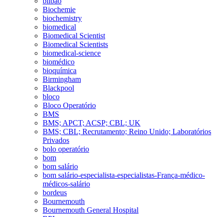
bilbao
Biochemie
biochemistry
biomedical
Biomedical Scientist
Biomedical Scientists
biomedical-science
biomédico
bioquímica
Birmingham
Blackpool
bloco
Bloco Operatório
BMS
BMS; APCT; ACSP; CBL; UK
BMS; CBL; Recrutamento; Reino Unido; Laboratórios
Privados
bolo operatório
bom
bom salário
bom salário-especialista-especialistas-França-médico-
médicos-salário
bordeus
Bournemouth
Bournemouth General Hospital