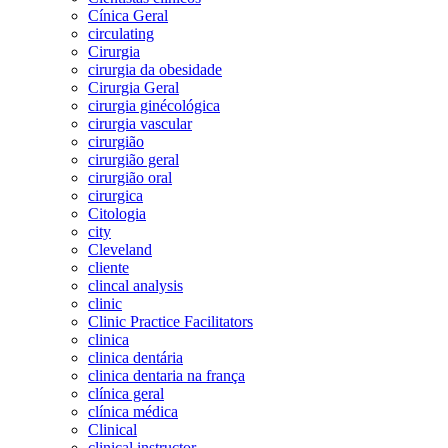
Cínica Geral
circulating
Cirurgia
cirurgia da obesidade
Cirurgia Geral
cirurgia ginécológica
cirurgia vascular
cirurgião
cirurgião geral
cirurgião oral
cirurgica
Citologia
city
Cleveland
cliente
clincal analysis
clinic
Clinic Practice Facilitators
clinica
clinica dentária
clinica dentaria na frança
clínica geral
clínica médica
Clinical
clinical instructor