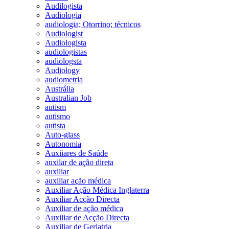
Audilogista
Audiologia
audiologia; Otorrino; técnicos
Audiologist
Audiologista
audiologistas
audiologsta
Audiology
audiometria
Austrália
Australian Job
autism
autismo
autista
Auto-glass
Autonomia
Auxiiares de Saúde
auxilar de ação direta
auxiliar
auxiliar ação médica
Auxiliar Ação Médica Inglaterra
Auxiliar Acção Directa
Auxiliar de ação médica
Auxiliar de Acção Directa
Auxiliar de Geriatria