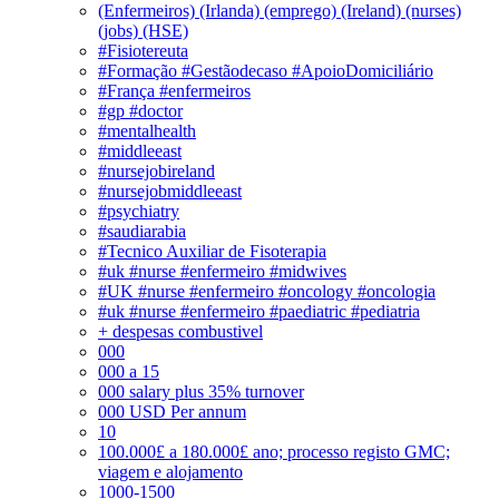
(Enfermeiros) (Irlanda) (emprego) (Ireland) (nurses)
(jobs) (HSE)
#Fisiotereuta
#Formação #Gestãodecaso #ApoioDomiciliário
#França #enfermeiros
#gp #doctor
#mentalhealth
#middleeast
#nursejobireland
#nursejobmiddleeast
#psychiatry
#saudiarabia
#Tecnico Auxiliar de Fisoterapia
#uk #nurse #enfermeiro #midwives
#UK #nurse #enfermeiro #oncology #oncologia
#uk #nurse #enfermeiro #paediatric #pediatria
+ despesas combustivel
000
000 a 15
000 salary plus 35% turnover
000 USD Per annum
10
100.000£ a 180.000£ ano; processo registo GMC;
viagem e alojamento
1000-1500