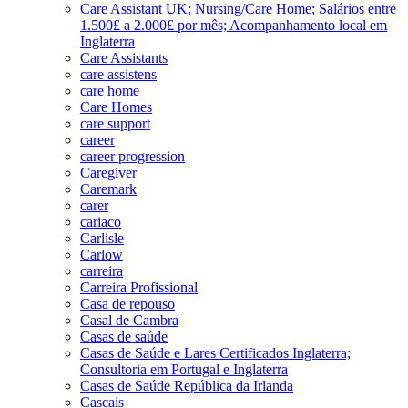
Care Assistant UK; Nursing/Care Home; Salários entre
1.500£ a 2.000£ por mês; Acompanhamento local em
Inglaterra
Care Assistants
care assistens
care home
Care Homes
care support
career
career progression
Caregiver
Caremark
carer
cariaco
Carlisle
Carlow
carreira
Carreira Profissional
Casa de repouso
Casal de Cambra
Casas de saúde
Casas de Saúde e Lares Certificados Inglaterra;
Consultoria em Portugal e Inglaterra
Casas de Saúde República da Irlanda
Cascais