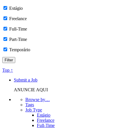
Estágio
Freelance
Full-Time
Part-Time
Temporário
Top ↑
Submit a Job
ANUNCIE AQUI
Browse by…
Tags
Job Type
Estágio
Freelance
Full-Time