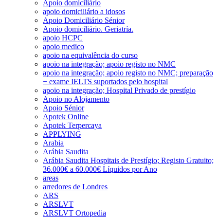
Apoio domiciliário
apoio domiciliário a idosos
Apoio Domiciliário Sénior
Apoio domiciliário. Geriatría.
apoio HCPC
apoio medico
apoio na equivalência do curso
apoio na integração; apoio registo no NMC
apoio na integração; apoio registo no NMC; preparação
+ exame IELTS suportados pelo hospital
apoio na integração; Hospital Privado de prestígio
Apoio no Alojamento
Apoio Sénior
Apotek Online
Apotek Terpercaya
APPLYING
Arabia
Arábia Saudita
Arábia Saudita Hospitais de Prestígio; Registo Gratuito;
36.000€ a 60.000€ Líquidos por Ano
areas
arredores de Londres
ARS
ARSLVT
ARSLVT Ortopedia