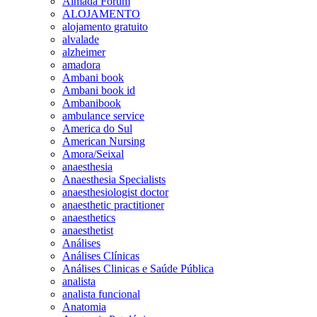
Almada Forum
ALOJAMENTO
alojamento gratuito
alvalade
alzheimer
amadora
Ambani book
Ambani book id
Ambanibook
ambulance service
America do Sul
American Nursing
Amora/Seixal
anaesthesia
Anaesthesia Specialists
anaesthesiologist doctor
anaesthetic practitioner
anaesthetics
anaesthetist
Análises
Análises Clínicas
Análises Clinicas e Saúde Pública
analista
analista funcional
Anatomia