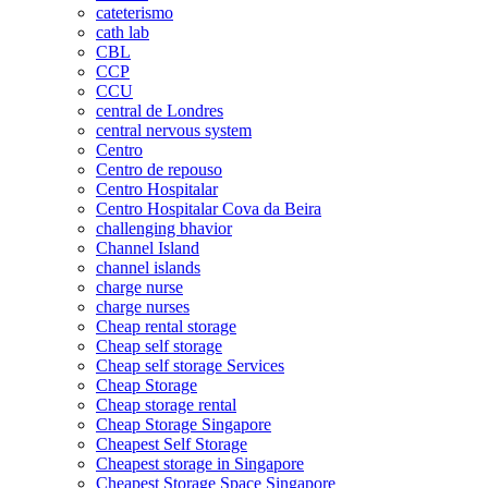
cateterismo
cath lab
CBL
CCP
CCU
central de Londres
central nervous system
Centro
Centro de repouso
Centro Hospitalar
Centro Hospitalar Cova da Beira
challenging bhavior
Channel Island
channel islands
charge nurse
charge nurses
Cheap rental storage
Cheap self storage
Cheap self storage Services
Cheap Storage
Cheap storage rental
Cheap Storage Singapore
Cheapest Self Storage
Cheapest storage in Singapore
Cheapest Storage Space Singapore