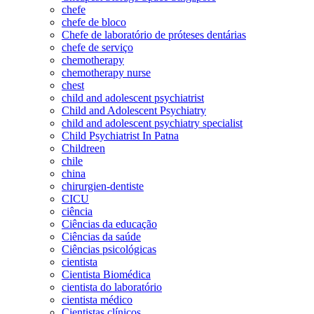
chefe
chefe de bloco
Chefe de laboratório de próteses dentárias
chefe de serviço
chemotherapy
chemotherapy nurse
chest
child and adolescent psychiatrist
Child and Adolescent Psychiatry
child and adolescent psychiatry specialist
Child Psychiatrist In Patna
Childreen
chile
china
chirurgien-dentiste
CICU
ciência
Ciências da educação
Ciências da saúde
Ciências psicológicas
cientista
Cientista Biomédica
cientista do laboratório
cientista médico
Cientistas clínicos