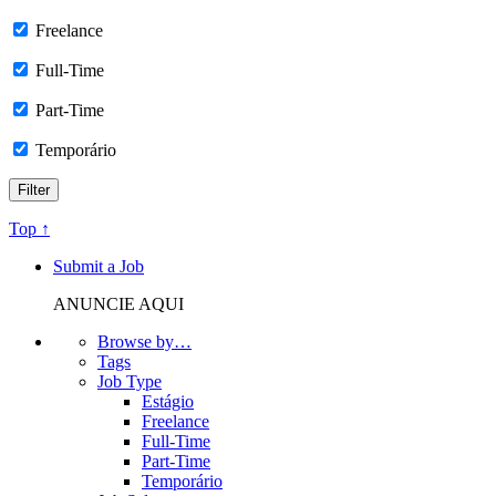
Freelance
Full-Time
Part-Time
Temporário
Top ↑
Submit a Job
ANUNCIE AQUI
Browse by…
Tags
Job Type
Estágio
Freelance
Full-Time
Part-Time
Temporário