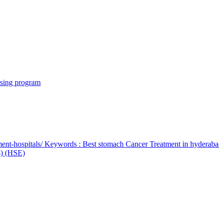
rsing program
ent-hospitals/ Keywords : Best stomach Cancer Treatment in hyderab
bs) (HSE)