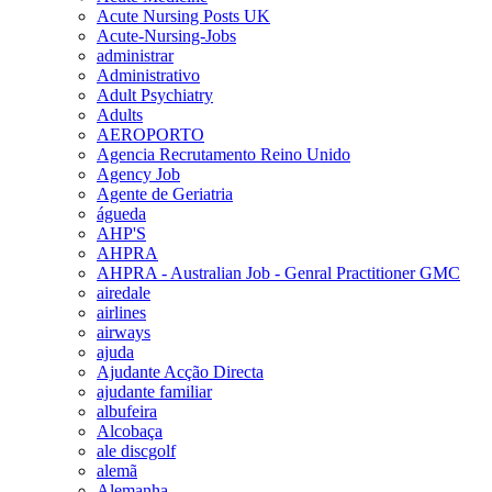
Acute Nursing Posts UK
Acute-Nursing-Jobs
administrar
Administrativo
Adult Psychiatry
Adults
AEROPORTO
Agencia Recrutamento Reino Unido
Agency Job
Agente de Geriatria
águeda
AHP'S
AHPRA
AHPRA - Australian Job - Genral Practitioner GMC
airedale
airlines
airways
ajuda
Ajudante Acção Directa
ajudante familiar
albufeira
Alcobaça
ale discgolf
alemã
Alemanha