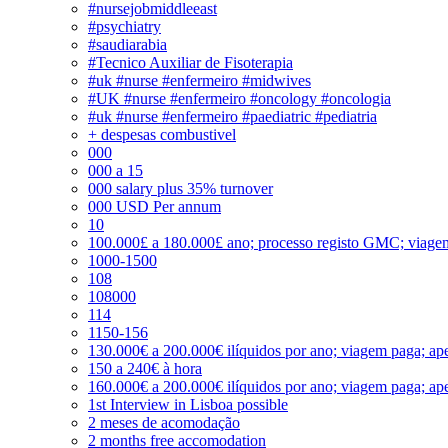
#nursejobmiddleeast
#psychiatry
#saudiarabia
#Tecnico Auxiliar de Fisoterapia
#uk #nurse #enfermeiro #midwives
#UK #nurse #enfermeiro #oncology #oncologia
#uk #nurse #enfermeiro #paediatric #pediatria
+ despesas combustivel
000
000 a 15
000 salary plus 35% turnover
000 USD Per annum
10
100.000£ a 180.000£ ano; processo registo GMC; viage
1000-1500
108
108000
114
1150-156
130.000€ a 200.000€ ilíquidos por ano; viagem paga; ape
150 a 240€ à hora
160.000€ a 200.000€ ilíquidos por ano; viagem paga; ape
1st Interview in Lisboa possible
2 meses de acomodação
2 months free accomodation