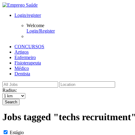
Login/register
Welcome
Login/Register
CONCURSOS
Artigos
Enfermeiro
Fisioterapeuta
Médico
Dentista
Radius:
Search
Jobs tagged "techs recruitment
Estágio