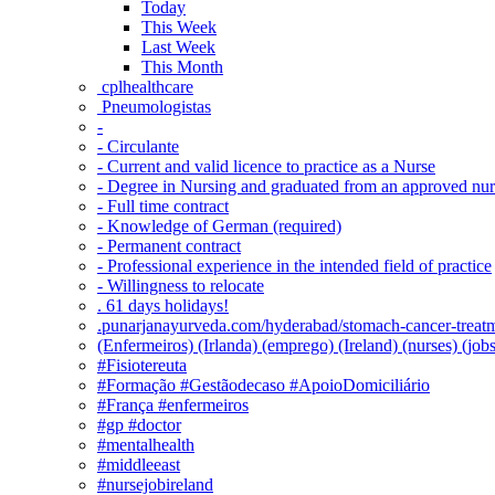
Today
This Week
Last Week
This Month
‎ cplhealthcare‬
Pneumologistas
-
- Circulante
- Current and valid licence to practice as a Nurse
- Degree in Nursing and graduated from an approved nu
- Full time contract
- Knowledge of German (required)
- Permanent contract
- Professional experience in the intended field of practice
- Willingness to relocate
. 61 days holidays!
.punarjanayurveda.com/hyderabad/stomach-cancer-treatm
(Enfermeiros) (Irlanda) (emprego) (Ireland) (nurses) (jo
#Fisiotereuta
#Formação #Gestãodecaso #ApoioDomiciliário
#França #enfermeiros
#gp #doctor
#mentalhealth
#middleeast
#nursejobireland