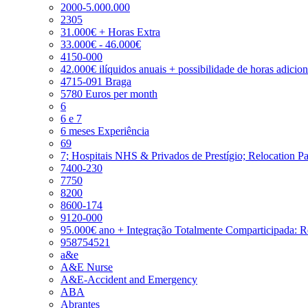
2000-5.000.000
2305
31.000€ + Horas Extra
33.000€ - 46.000€
4150-000
42.000€ ilíquidos anuais + possibilidade de horas adicio
4715-091 Braga
5780 Euros per month
6
6 e 7
6 meses Experiência
69
7; Hospitais NHS & Privados de Prestígio; Relocation P
7400-230
7750
8200
8600-174
9120-000
95.000€ ano + Integração Totalmente Comparticipada: 
958754521
a&e
A&E Nurse
A&E-Accident and Emergency
ABA
Abrantes