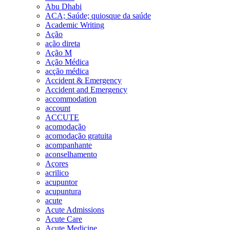
Abu Dhabi
ACA; Saúde; quiosque da saúde
Academic Writing
Ação
ação direta
Ação M
Ação Médica
acção médica
Accident & Emergency
Accident and Emergency
accommodation
account
ACCUTE
acomodação
acomodação gratuita
acompanhante
aconselhamento
Açores
acrilico
acupuntor
acupuntura
acute
Acute Admissions
Acute Care
Acute Medicine