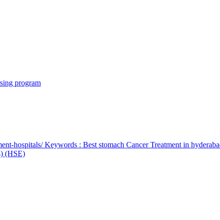
rsing program
ent-hospitals/ Keywords : Best stomach Cancer Treatment in hyderab
bs) (HSE)