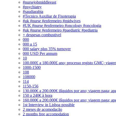
#nursejobmiddleeast
#psychiatry
#saudiarabia
#Tecnico Auxiliar de Fisoterapia
#uk #nurse #enfermeiro #midwives
#UK #nurse #enfermeiro #oncology #oncologia
#uk #nurse #enfermeiro #paediatric #pediatria
+ despesas combustivel
000
000 a 15
000 salary plus 35% turnover
000 USD Per annum
10
100.000£ a 180.000£ ano; processo registo GMC; viage
1000-1500
108
108000
114
1150-156
130.000€ a 200.000€ ilíquidos por ano; viagem paga; ape
150 a 240€ à hora
160.000€ a 200.000€ ilíquidos por ano; viagem paga; ape
1st Interview in Lisboa possible
2 meses de acomodação
2 months free accomodation