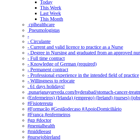
Today
This Week
Last Week
This Month
‎ cplhealthcare‬
Pneumologistas
-
- Circulante
- Current and valid licence to practice as a Nurse
- Degree in Nursing and graduated from an approved nu
- Full time contract
- Knowledge of German (required)
- Permanent contract
- Professional experience in the intended field of practice
- Willingness to relocate
. 61 days holidays!
.punarjanayurveda.com/hyderabad/stomach-cancer-treatm
(Enfermeiros) (Irlanda) (emprego) (Ireland) (nurses) (jo
#Fisiotereuta
#Formação #Gestãodecaso #ApoioDomiciliário
#França #enfermeiros
#gp #doctor
#mentalhealth
#middleeast
#nursejobireland