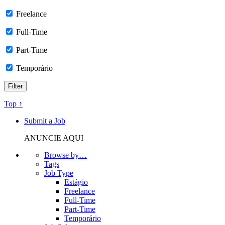
Freelance
Full-Time
Part-Time
Temporário
Top ↑
Submit a Job
ANUNCIE AQUI
Browse by…
Tags
Job Type
Estágio
Freelance
Full-Time
Part-Time
Temporário