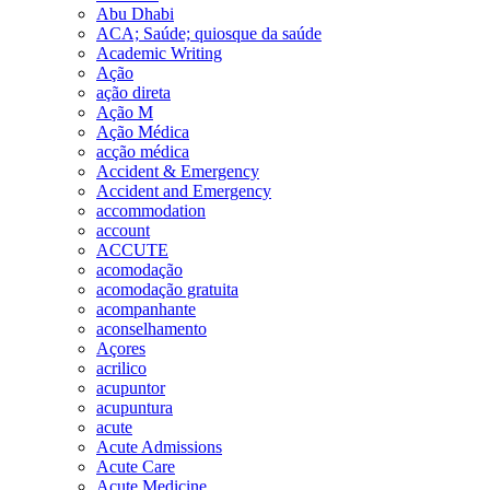
Abu Dhabi
ACA; Saúde; quiosque da saúde
Academic Writing
Ação
ação direta
Ação M
Ação Médica
acção médica
Accident & Emergency
Accident and Emergency
accommodation
account
ACCUTE
acomodação
acomodação gratuita
acompanhante
aconselhamento
Açores
acrilico
acupuntor
acupuntura
acute
Acute Admissions
Acute Care
Acute Medicine