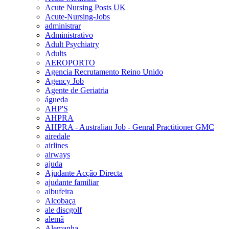
Acute Nursing Posts UK
Acute-Nursing-Jobs
administrar
Administrativo
Adult Psychiatry
Adults
AEROPORTO
Agencia Recrutamento Reino Unido
Agency Job
Agente de Geriatria
águeda
AHP'S
AHPRA
AHPRA - Australian Job - Genral Practitioner GMC
airedale
airlines
airways
ajuda
Ajudante Acção Directa
ajudante familiar
albufeira
Alcobaça
ale discgolf
alemã
Alemanha