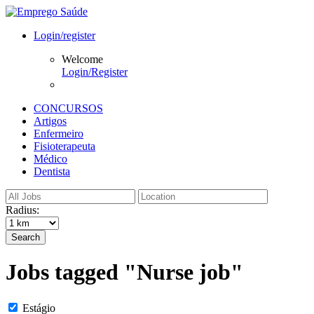
Login/register
Welcome
Login/Register
CONCURSOS
Artigos
Enfermeiro
Fisioterapeuta
Médico
Dentista
Radius:
Search
Jobs tagged "Nurse job"
Estágio