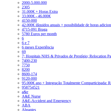
2000-5.000.000
2305
31.000€ + Horas Extra
33.000€ - 46.000€
4150-000
42.000€ ilíquidos anuais + possibilidade de horas adicio
4715-091 Braga
5780 Euros per month
6
6 e 7
6 meses Experiência
69
7; Hospitais NHS & Privados de Prestígio; Relocation P
7400-230
7750
8200
8600-174
9120-000
95.000€ ano + Integração Totalmente Comparticipada: 
958754521
a&e
A&E Nurse
A&E-Accident and Emergency
ABA
Abrantes