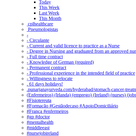
Today
This Week
Last Week
This Month
‎ cplhealthcare‬
Pneumologistas
-
- Circulante
- Current and valid licence to practice as a Nurse
- Degree in Nursing and graduated from an approved nu
- Full time contract
- Knowledge of German (required)
- Permanent contract
- Professional experience in the intended field of practice
- Willingness to relocate
. 61 days holidays!
.punarjanayurveda.com/hyderabad/stomach-cancer-treatm
(Enfermeiros) (Irlanda) (emprego) (Ireland) (nurses) (jo
#Fisiotereuta
#Formação #Gestãodecaso #ApoioDomiciliário
#França #enfermeiros
#gp #doctor
#mentalhealth
#middleeast
#nursejobireland