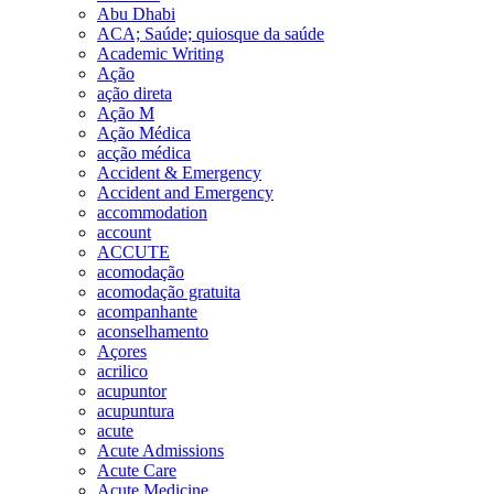
Abu Dhabi
ACA; Saúde; quiosque da saúde
Academic Writing
Ação
ação direta
Ação M
Ação Médica
acção médica
Accident & Emergency
Accident and Emergency
accommodation
account
ACCUTE
acomodação
acomodação gratuita
acompanhante
aconselhamento
Açores
acrilico
acupuntor
acupuntura
acute
Acute Admissions
Acute Care
Acute Medicine