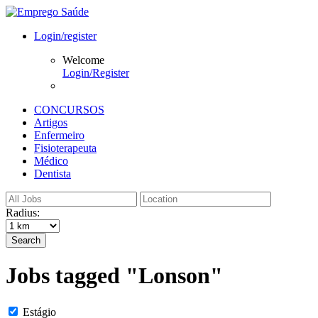
Login/register
Welcome
Login/Register
CONCURSOS
Artigos
Enfermeiro
Fisioterapeuta
Médico
Dentista
Radius:
Search
Jobs tagged "Lonson"
Estágio