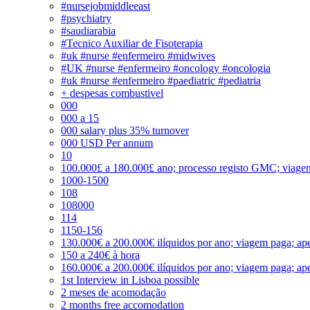
#nursejobmiddleeast
#psychiatry
#saudiarabia
#Tecnico Auxiliar de Fisoterapia
#uk #nurse #enfermeiro #midwives
#UK #nurse #enfermeiro #oncology #oncologia
#uk #nurse #enfermeiro #paediatric #pediatria
+ despesas combustivel
000
000 a 15
000 salary plus 35% turnover
000 USD Per annum
10
100.000£ a 180.000£ ano; processo registo GMC; viage
1000-1500
108
108000
114
1150-156
130.000€ a 200.000€ ilíquidos por ano; viagem paga; ape
150 a 240€ à hora
160.000€ a 200.000€ ilíquidos por ano; viagem paga; ape
1st Interview in Lisboa possible
2 meses de acomodação
2 months free accomodation