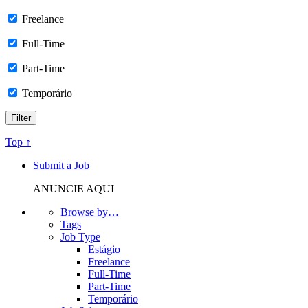
Freelance
Full-Time
Part-Time
Temporário
Top ↑
Submit a Job
ANUNCIE AQUI
Browse by…
Tags
Job Type
Estágio
Freelance
Full-Time
Part-Time
Temporário