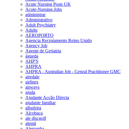
Acute Nursing Posts UK
Acute-Nursing-Jobs
administrar
Administrativo
Adult Psychiatry
Adults
AEROPORTO
Agencia Recrutamento Reino Unido
Agency Job
Agente de Geriatria
águeda
AHP'S
AHPRA
AHPRA - Australian Job - Genral Practitioner GMC
airedale
airlines
airways
ajuda
Ajudante Acção Directa
ajudante familiar
albufeira
Alcobaça
ale discgolf
alemã
Alemanha