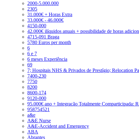
2000-5.000.000
2305
31.000€ + Horas Extra
33.000€ - 46.000€
4150-000
42.000€ ilíquidos anuais + possibilidade de horas adicio
4715-091 Braga
5780 Euros per month
6
6 e 7
6 meses Experiência
69
7; Hospitais NHS & Privados de Prestígio; Relocation P
7400-230
7750
8200
8600-174
9120-000
95.000€ ano + Integração Totalmente Comparticipada: 
958754521
a&e
A&E Nurse
A&E-Accident and Emergency
ABA
Abrantes