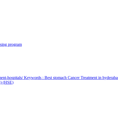
rsing program
ent-hospitals/ Keywords : Best stomach Cancer Treatment in hyderab
bs) (HSE)