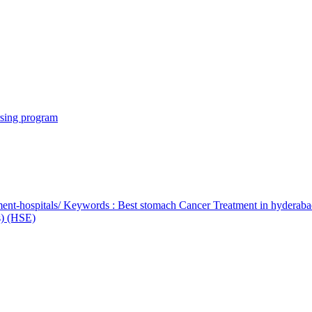
rsing program
ent-hospitals/ Keywords : Best stomach Cancer Treatment in hyderab
bs) (HSE)