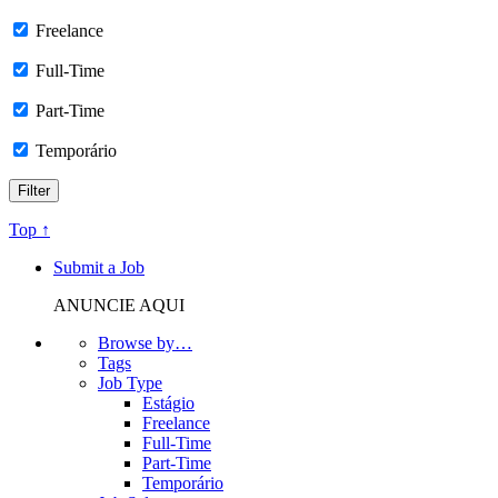
Freelance
Full-Time
Part-Time
Temporário
Top ↑
Submit a Job
ANUNCIE AQUI
Browse by…
Tags
Job Type
Estágio
Freelance
Full-Time
Part-Time
Temporário