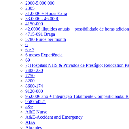
2000-5.000.000
2305
31.000€ + Horas Extra
33.000€ - 46.000€
4150-000
42.000€ ilíquidos anuais + possibilidade de horas adicio
4715-091 Braga
5780 Euros per month
6
6 e 7
6 meses Experiência
69
7; Hospitais NHS & Privados de Prestígio; Relocation P
7400-230
7750
8200
8600-174
9120-000
95.000€ ano + Integração Totalmente Comparticipada: 
958754521
a&e
A&E Nurse
A&E-Accident and Emergency
ABA
Abrantes