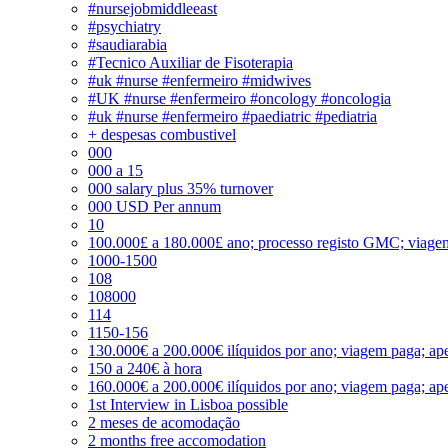
#nursejobmiddleeast
#psychiatry
#saudiarabia
#Tecnico Auxiliar de Fisoterapia
#uk #nurse #enfermeiro #midwives
#UK #nurse #enfermeiro #oncology #oncologia
#uk #nurse #enfermeiro #paediatric #pediatria
+ despesas combustivel
000
000 a 15
000 salary plus 35% turnover
000 USD Per annum
10
100.000£ a 180.000£ ano; processo registo GMC; viage
1000-1500
108
108000
114
1150-156
130.000€ a 200.000€ ilíquidos por ano; viagem paga; ape
150 a 240€ à hora
160.000€ a 200.000€ ilíquidos por ano; viagem paga; ape
1st Interview in Lisboa possible
2 meses de acomodação
2 months free accomodation