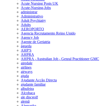
Acute Nursing Posts UK
Acute-Nursing-Jobs
administrar
Administrativo
Adult Psychiatry
Adults
AEROPORTO
Agencia Recrutamento Reino Unido
Agency Job
Agente de Geriatria
águeda
AHP'S
AHPRA
AHPRA - Australian Job - Genral Practitioner GMC
airedale
airlines
airways
ajuda
Ajudante Acção Directa
ajudante familiar
albufeira
Alcobaça
ale discgolf
alemã
Alemanha