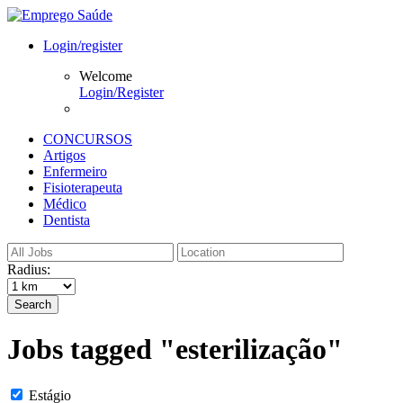
Login/register
Welcome
Login/Register
CONCURSOS
Artigos
Enfermeiro
Fisioterapeuta
Médico
Dentista
Radius:
Search
Jobs tagged "esterilização"
Estágio