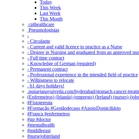
Today
This Week
Last Week
This Month
‎ cplhealthcare‬
Pneumologistas
-
- Circulante
- Current and valid licence to practice as a Nurse
- Degree in Nursing and graduated from an approved nu
- Full time contract
- Knowledge of German (required)
- Permanent contract
- Professional experience in the intended field of practice
- Willingness to relocate
. 61 days holidays!
.punarjanayurveda.com/hyderabad/stomach-cancer-treatm
(Enfermeiros) (Irlanda) (emprego) (Ireland) (nurses) (jo
#Fisiotereuta
#Formação #Gestãodecaso #ApoioDomiciliário
#França #enfermeiros
#gp #doctor
#mentalhealth
#middleeast
#nursejobireland