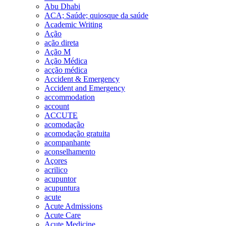
Abu Dhabi
ACA; Saúde; quiosque da saúde
Academic Writing
Ação
ação direta
Ação M
Ação Médica
acção médica
Accident & Emergency
Accident and Emergency
accommodation
account
ACCUTE
acomodação
acomodação gratuita
acompanhante
aconselhamento
Açores
acrilico
acupuntor
acupuntura
acute
Acute Admissions
Acute Care
Acute Medicine