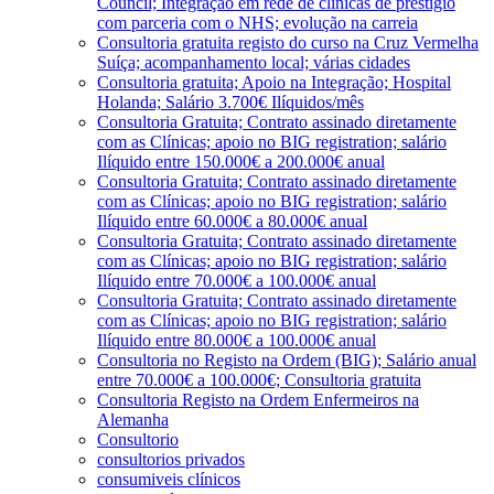
Council; Integração em rede de clínicas de prestígio
com parceria com o NHS; evolução na carreia
Consultoria gratuita registo do curso na Cruz Vermelha
Suíça; acompanhamento local; várias cidades
Consultoria gratuita; Apoio na Integração; Hospital
Holanda; Salário 3.700€ Ilíquidos/mês
Consultoria Gratuita; Contrato assinado diretamente
com as Clínicas; apoio no BIG registration; salário
Ilíquido entre 150.000€ a 200.000€ anual
Consultoria Gratuita; Contrato assinado diretamente
com as Clínicas; apoio no BIG registration; salário
Ilíquido entre 60.000€ a 80.000€ anual
Consultoria Gratuita; Contrato assinado diretamente
com as Clínicas; apoio no BIG registration; salário
Ilíquido entre 70.000€ a 100.000€ anual
Consultoria Gratuita; Contrato assinado diretamente
com as Clínicas; apoio no BIG registration; salário
Ilíquido entre 80.000€ a 100.000€ anual
Consultoria no Registo na Ordem (BIG); Salário anual
entre 70.000€ a 100.000€; Consultoria gratuita
Consultoria Registo na Ordem Enfermeiros na
Alemanha
Consultorio
consultorios privados
consumiveis clínicos