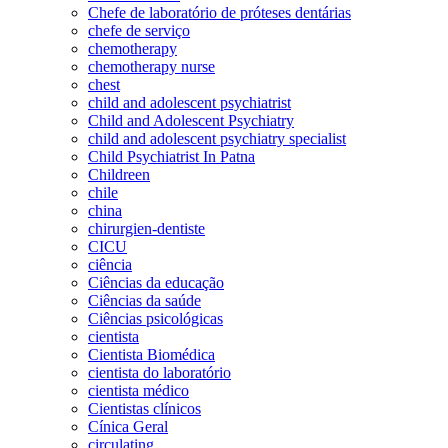
Chefe de laboratório de próteses dentárias
chefe de serviço
chemotherapy
chemotherapy nurse
chest
child and adolescent psychiatrist
Child and Adolescent Psychiatry
child and adolescent psychiatry specialist
Child Psychiatrist In Patna
Childreen
chile
china
chirurgien-dentiste
CICU
ciência
Ciências da educação
Ciências da saúde
Ciências psicológicas
cientista
Cientista Biomédica
cientista do laboratório
cientista médico
Cientistas clínicos
Cínica Geral
circulating