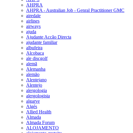
AHPRA
AHPRA - Australian Job - Genral Practitioner GMC
airedale
airlines
airways
ajuda
Ajudante Acção Directa
ajudante familiar
albufeira
Alcobaça
ale discgolf
alemã
Alemanha
alemão
Alentejano
Alentejo
alergologia
alergologista
algarve
Algés
Allied Health
Almada
Almada Forum
ALOJAMENTO