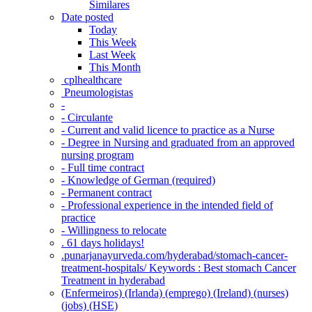
Similares
Date posted
Today
This Week
Last Week
This Month
‎ cplhealthcare‬
Pneumologistas
-
- Circulante
- Current and valid licence to practice as a Nurse
- Degree in Nursing and graduated from an approved
nursing program
- Full time contract
- Knowledge of German (required)
- Permanent contract
- Professional experience in the intended field of
practice
- Willingness to relocate
. 61 days holidays!
.punarjanayurveda.com/hyderabad/stomach-cancer-
treatment-hospitals/ Keywords : Best stomach Cancer
Treatment in hyderabad
(Enfermeiros) (Irlanda) (emprego) (Ireland) (nurses)
(jobs) (HSE)