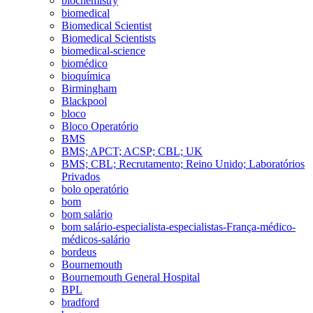
biochemistry
biomedical
Biomedical Scientist
Biomedical Scientists
biomedical-science
biomédico
bioquímica
Birmingham
Blackpool
bloco
Bloco Operatório
BMS
BMS; APCT; ACSP; CBL; UK
BMS; CBL; Recrutamento; Reino Unido; Laboratórios
Privados
bolo operatório
bom
bom salário
bom salário-especialista-especialistas-França-médico-
médicos-salário
bordeus
Bournemouth
Bournemouth General Hospital
BPL
bradford