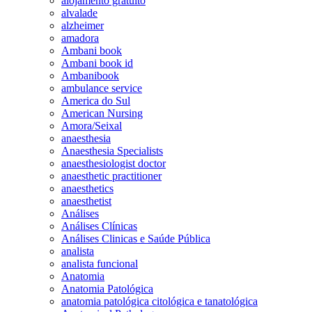
alojamento gratuito
alvalade
alzheimer
amadora
Ambani book
Ambani book id
Ambanibook
ambulance service
America do Sul
American Nursing
Amora/Seixal
anaesthesia
Anaesthesia Specialists
anaesthesiologist doctor
anaesthetic practitioner
anaesthetics
anaesthetist
Análises
Análises Clínicas
Análises Clinicas e Saúde Pública
analista
analista funcional
Anatomia
Anatomia Patológica
anatomia patológica citológica e tanatológica