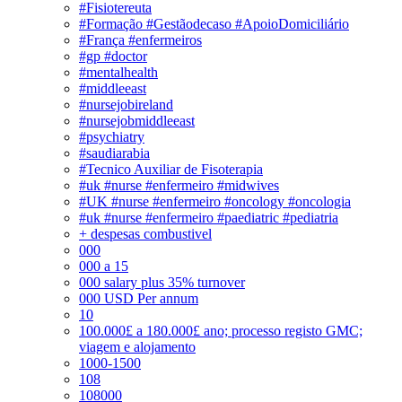
#Fisiotereuta
#Formação #Gestãodecaso #ApoioDomiciliário
#França #enfermeiros
#gp #doctor
#mentalhealth
#middleeast
#nursejobireland
#nursejobmiddleeast
#psychiatry
#saudiarabia
#Tecnico Auxiliar de Fisoterapia
#uk #nurse #enfermeiro #midwives
#UK #nurse #enfermeiro #oncology #oncologia
#uk #nurse #enfermeiro #paediatric #pediatria
+ despesas combustivel
000
000 a 15
000 salary plus 35% turnover
000 USD Per annum
10
100.000£ a 180.000£ ano; processo registo GMC;
viagem e alojamento
1000-1500
108
108000