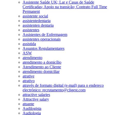
Assistente Saúde UK; Lar e Casas de Saúde
Certificadas; Apoio na transição; Contrato Full Time
Permanent
assistente social
assistentedentaria
assistenten dentaria
assistentes
Assistentes de Enfermagem
assistentes operacionais
assistida
Assuntos Regulamentares
ASW
atendimento
atendimento a domicílio
Atendimento ao Cliente
atendimento domiciliar
atrative
atrativo
através de formato digital (e-mail) para o endereço
electrónico: recrutamento@cligest.com
attractive salaries
Attractive salary
atuante
Audilogista
Audiologia