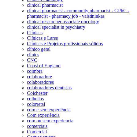
clinical pharmacist
clinical pharmacist - community pharmacist - GPhC -
pharmacist - pharmacy job - vaistininkas
clinical researcher associate oncology
clinical specialist in psychiatry
Clínicas
Clínicas e Lares
Clínicas e Projetos profissionais sólidos
clínico geral
clinics
CNC
Coast of England
coimbra
colaboradore
colaboradores
colaboradores dentistas
Colchester
colheitas
colorretal
com e sem experiência
Com experiência
com ou sem experiencia
comerciais
Comercial