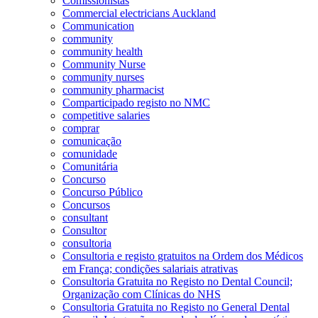
Comissionistas
Commercial electricians Auckland
Communication
community
community health
Community Nurse
community nurses
community pharmacist
Comparticipado registo no NMC
competitive salaries
comprar
comunicação
comunidade
Comunitária
Concurso
Concurso Público
Concursos
consultant
Consultor
consultoria
Consultoria e registo gratuitos na Ordem dos Médicos
em França; condições salariais atrativas
Consultoria Gratuita no Registo no Dental Council;
Organização com Clínicas do NHS
Consultoria Gratuita no Registo no General Dental