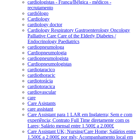
cardiologistas - França/Bélgica - médicos -
recrutamento
cardiólogo
Cardiology
cardiology doctor
Cardiology Respiratory Gastroenterology Oncology
Palliative Care Care of the Elderly Diabetes /
Endocrinology Paediatrics
cardiopneumologa
Cardiopneumologia
cardiopneumologista
Cardiopneumologistas
cardiotaracico
cardiothoracic
cardiotorácia
cardiotoracica
cardiovascular
care
Care Asistants
care assistant
Care Assistant para 1 LAR em Inglaterra; Sem e com
experiência; Contrato Full Time diretamente com os
Lares; Salário mensal entre 1.500£ a 2.000£
Care Assistant UK; Nursing/Care Home; Salários entre
1.500£ a 2.000£ por mês; Acompanhamento local em