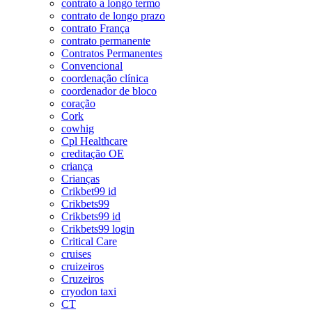
contrato a longo termo
contrato de longo prazo
contrato França
contrato permanente
Contratos Permanentes
Convencional
coordenação clínica
coordenador de bloco
coração
Cork
cowhig
Cpl Healthcare
creditação OE
criança
Crianças
Crikbet99 id
Crikbets99
Crikbets99 id
Crikbets99 login
Critical Care
cruises
cruizeiros
Cruzeiros
cryodon taxi
CT