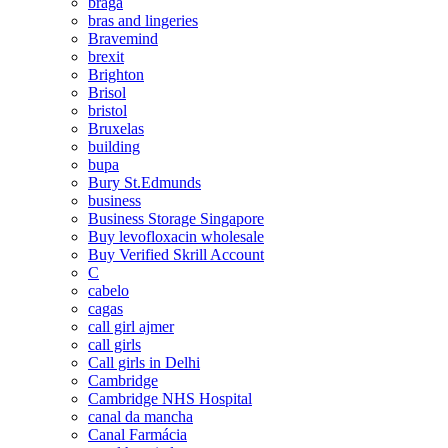
braga
bras and lingeries
Bravemind
brexit
Brighton
Brisol
bristol
Bruxelas
building
bupa
Bury St.Edmunds
business
Business Storage Singapore
Buy levofloxacin wholesale
Buy Verified Skrill Account
C
cabelo
cagas
call girl ajmer
call girls
Call girls in Delhi
Cambridge
Cambridge NHS Hospital
canal da mancha
Canal Farmácia