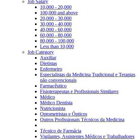
Job Salary
10,000 - 20,000
100,000 and above
20,000 - 30,000
30,000 - 40,000
40,000 - 60,000
60,000 - 80,000
80,000 - 100,000
Less than 10,000
Job Category
Auxiliar
Dietistas
Enfermeiro
Especialistas da Medicina Tradicional e Terapias
não convencionais
Farmacêutico
Fisioterapeutas e Profissionais Similares
Médico
Médico Dentista
Nutricionista
Optometristas e Ópticos
Outros Profissionais Técnicos da Medicina
Técnico de Farmácia
Vigilantes, Assistentes Médicos e Trabalhadores