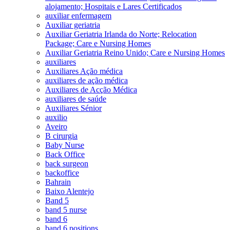
alojamento; Hospitais e Lares Certificados
auxiliar enfermagem
Auxiliar geriatria
Auxiliar Geriatria Irlanda do Norte; Relocation
Package; Care e Nursing Homes
Auxiliar Geriatria Reino Unido; Care e Nursing Homes
auxiliares
Auxiliares Ação médica
auxiliares de ação médica
Auxiliares de Acção Médica
auxiliares de saúde
Auxiliares Sénior
auxilio
Aveiro
B cirurgia
Baby Nurse
Back Office
back surgeon
backoffice
Bahrain
Baixo Alentejo
Band 5
band 5 nurse
band 6
band 6 positions