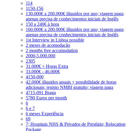
114
1150-156
130.000€ a 200.000€ ilíquidos por ano; viagem paga;
apenas precisa de conhecimentos iniciais de Inglês
150 a 240€ à hora
160.000€ a 200.000€ ilíquidos por ano; viagem paga;
apenas precisa de conhecimentos iniciais de Inglês
1st Interview in Lisboa possible
2 meses de acomodação
2 months free accomodation
2000-5.000.000
2305
31.000€ + Horas Extra
33.000€ - 46.000€
4150-000
42.000€ ilíquidos anuais + possibilidade de horas
adicionais; registo NMBI gratuito; viagem paga
4715-091 Braga
5780 Euros per month
6
6 e 7
6 meses Experiência
69
7; Hospitais NHS & Privados de Prestígio; Relocation
Package