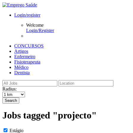
Login/register
Welcome
Login/Register
CONCURSOS
Artigos
Enfermeiro
Fisioterapeuta
Médico
Dentista
Radius:
Search
Jobs tagged "projecto"
Estágio