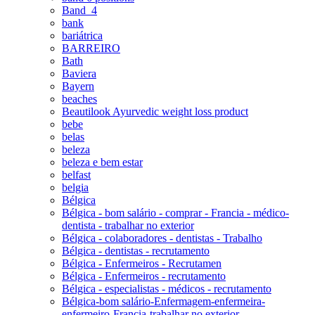
Band_4
bank
bariátrica
BARREIRO
Bath
Baviera
Bayern
beaches
Beautilook Ayurvedic weight loss product
bebe
belas
beleza
beleza e bem estar
belfast
belgia
Bélgica
Bélgica - bom salário - comprar - Francia - médico-
dentista - trabalhar no exterior
Bélgica - colaboradores - dentistas - Trabalho
Bélgica - dentistas - recrutamento
Bélgica - Enfermeiros - Recrutamen
Bélgica - Enfermeiros - recrutamento
Bélgica - especialistas - médicos - recrutamento
Bélgica-bom salário-Enfermagem-enfermeira-
enfermeiro-Francia-trabalhar no exterior