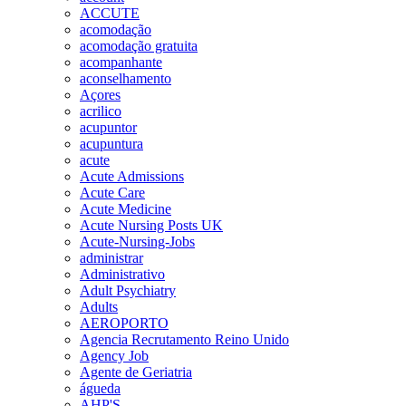
ACCUTE
acomodação
acomodação gratuita
acompanhante
aconselhamento
Açores
acrilico
acupuntor
acupuntura
acute
Acute Admissions
Acute Care
Acute Medicine
Acute Nursing Posts UK
Acute-Nursing-Jobs
administrar
Administrativo
Adult Psychiatry
Adults
AEROPORTO
Agencia Recrutamento Reino Unido
Agency Job
Agente de Geriatria
águeda
AHP'S