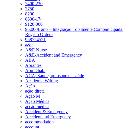
7400-230
7750
8200
8600-174
9120-000
95.000€ ano + Integração Totalmente Comparticipada:
Registo Ordem
958754521
a&e
A&E Nurse
A&E-Accident and Emergency
ABA
Abrantes
Abu Dhabi
ACA; Saúde; quiosque da saúde
Academic Writing
Ação
ação direta
Ação M
Ação Médica
acção médica
Accident & Emergency
Accident and Emergency
accommodation
account