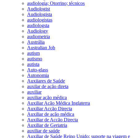
audiologia; Otorrino; técnicos
Audiologist
Audiologista
audiologistas
audiologsta
Audiology
audiometria
Austrália
Australian Job
autism
autismo
autista
Auto-glass
Autonomia
Auxiiares de Saúde
auxilar de ação direta
auxiliar
auxiliar ação médica
Auxiliar Ação Médica Inglaterra
Auxiliar Acção Directa
Auxiliar de ação médica
Auxiliar de Acção Directa
Auxiliar de Geriatria
auxiliar de saúde
Auxiliar de Saúde Reino Unido; suporte na viagem e