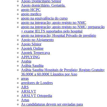
Apoio Domiciliário Sénior
Apoio domiciliário. Geriatría.
apoio HCPC
apoio medico
apoio na equivalência do curso
apoio na integração; apoio registo no NMC
apoio na integração; apoio registo no NMC; preparação
+ exame IELTS suportados pelo hospital
apoio na integração; Hospital Privado de prestígio
Apoio no Alojamento
Apoio Sénior
Apotek Online
Apotek Terpercaya
APPLYING
Arabia
Arábia Saudita
Arábia Saudita Hospitais de Prestígio; Registo Gratuito;
36.000€ a 60.000€ Líquidos por Ano
areas
arredores de Londres
ARS
ARSLVT
ARSLVT Ortopedia
Artas
As candidaturas devem ser enviadas para