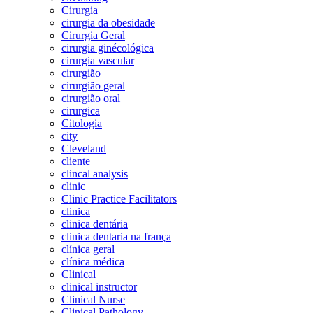
Cirurgia
cirurgia da obesidade
Cirurgia Geral
cirurgia ginécológica
cirurgia vascular
cirurgião
cirurgião geral
cirurgião oral
cirurgica
Citologia
city
Cleveland
cliente
clincal analysis
clinic
Clinic Practice Facilitators
clinica
clinica dentária
clinica dentaria na frança
clínica geral
clínica médica
Clinical
clinical instructor
Clinical Nurse
Clinical Pathology