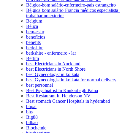
Bélgica-bom salário-enfermeiro-país estrangeiro
Bélgica-bom salário-Francia-médicos especialista-
trabalhar no exterior
Belgium
Bélica
bem-estar
benefícios
benefits
berkshire
berkshire - enfermeiro - lar
Berlim
best Electricians in Auckland
best Electricians in North Shore
best Gynecologist in kolkata
best Gynecologist in kolkata for normal delivery
best personnel
Best Psychiatrist In Kankarbagh Patna
Best Restaurant In Henderson NV
Best stomach Cancer Hospitals in hyderabad
bhpal
bhs
Big88
bilbao
Biochemie