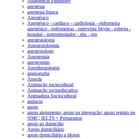
Anatomical Pathology
anestesia
anestesia frança
Anestésico
Anestésico - cardiaco - cardiologia - enfermeira
anestésico - enfermeiras - entrevista Skype - esfrega -
hospital - instrumentador - nhs - rgn
anestesiologia
Anestesiologista
anestesiologo
Anestesista
anestesistas
Anesthesiologist
angiografia
Angola
Animação sociocultural
Animação socioeducativa
Animadora Sociocultural
anúncio
apoio
apoio alojamento; apoio na integração; apoio registo no
NMC; IELTS + Preparation
apoio ao domicilio
Apoio domiciliário
apoio domiciliário a idosos