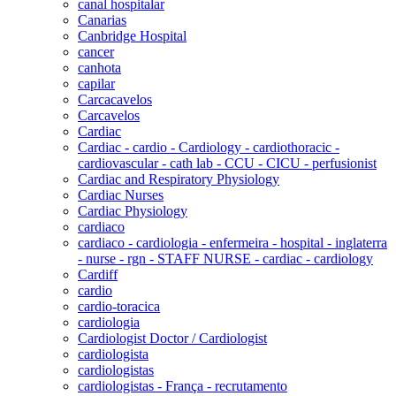
canal hospitalar
Canarias
Canbridge Hospital
cancer
canhota
capilar
Carcacavelos
Carcavelos
Cardiac
Cardiac - cardio - Cardiology - cardiothoracic -
cardiovascular - cath lab - CCU - CICU - perfusionist
Cardiac and Respiratory Physiology
Cardiac Nurses
Cardiac Physiology
cardiaco
cardiaco - cardiologia - enfermeira - hospital - inglaterra
- nurse - rgn - STAFF NURSE - cardiac - cardiology
Cardiff
cardio
cardio-toracica
cardiologia
Cardiologist Doctor / Cardiologist
cardiologista
cardiologistas
cardiologistas - França - recrutamento