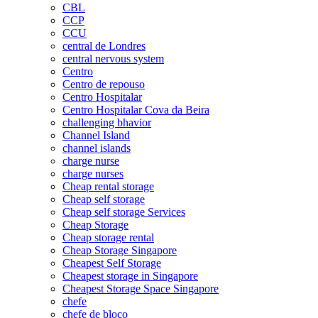
CBL
CCP
CCU
central de Londres
central nervous system
Centro
Centro de repouso
Centro Hospitalar
Centro Hospitalar Cova da Beira
challenging bhavior
Channel Island
channel islands
charge nurse
charge nurses
Cheap rental storage
Cheap self storage
Cheap self storage Services
Cheap Storage
Cheap storage rental
Cheap Storage Singapore
Cheapest Self Storage
Cheapest storage in Singapore
Cheapest Storage Space Singapore
chefe
chefe de bloco